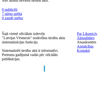
Nav atrasts neviens tiesību akts.
0 publicēti
7 stājas spēkā
0 zaudē spēku
Šajā vietnē oficiālais izdevējs
Par Likumi.lv
"Latvijas Vēstnesis" nodrošina tiesību aktu
Aktualitātes
sistematizācijas funkciju.
Atsauksmēm
Apmācības
Sistematizēti tiesību akti ir informatīvi.
Kontakti
Pretrunu gadījumā vadās pēc oficiālās
publikācijas.