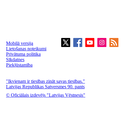
Mobilā versija
Lietošanas noteikumi
Privātuma politika
Sīkdatnes
Piekļūstamība
"Ikvienam ir tiesības zināt savas tiesības."
Latvijas Republikas Satversmes 90. pants
© Oficiālais izdevējs "Latvijas Vēstnesis"