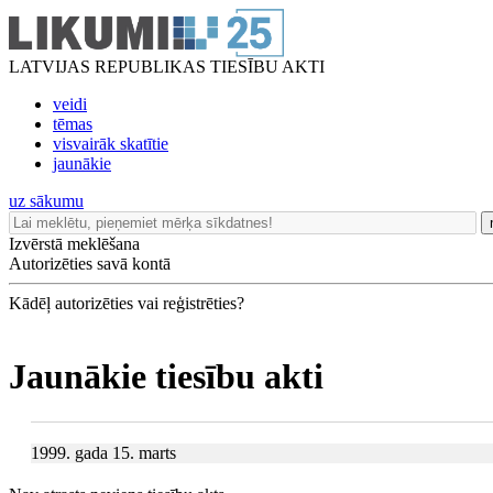
LATVIJAS REPUBLIKAS TIESĪBU AKTI
veidi
tēmas
visvairāk skatītie
jaunākie
uz sākumu
Izvērstā meklēšana
Autorizēties savā kontā
Kādēļ autorizēties vai reģistrēties?
Jaunākie tiesību akti
1999. gada 15. marts