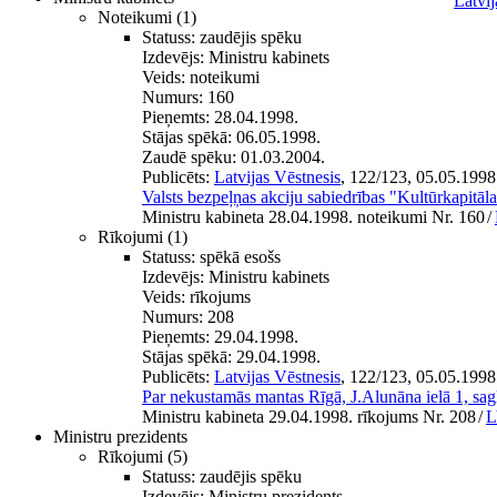
Latvij
Noteikumi
(1)
Statuss:
zaudējis spēku
Izdevējs:
Ministru kabinets
Veids:
noteikumi
Numurs:
160
Pieņemts:
28.04.1998.
Stājas spēkā:
06.05.1998.
Zaudē spēku:
01.03.2004.
Publicēts:
Latvijas Vēstnesis
, 122/123, 05.05.1998
Valsts bezpeļņas akciju sabiedrības "Kultūrkapitāla
Ministru kabineta 28.04.1998. noteikumi Nr. 160
/
Rīkojumi
(1)
Statuss:
spēkā esošs
Izdevējs:
Ministru kabinets
Veids:
rīkojums
Numurs:
208
Pieņemts:
29.04.1998.
Stājas spēkā:
29.04.1998.
Publicēts:
Latvijas Vēstnesis
, 122/123, 05.05.1998
Par nekustamās mantas Rīgā, J.Alunāna ielā 1, sag
Ministru kabineta 29.04.1998. rīkojums Nr. 208
/
L
Ministru prezidents
Rīkojumi
(5)
Statuss:
zaudējis spēku
Izdevējs:
Ministru prezidents