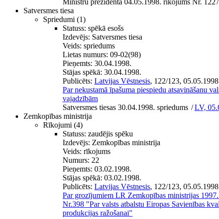
Ministru prezidenta 04.05.1998. rīkojums Nr. 122
/
Satversmes tiesa
Spriedumi
(1)
Statuss:
spēkā esošs
Izdevējs:
Satversmes tiesa
Veids:
spriedums
Lietas numurs:
09-02(98)
Pieņemts:
30.04.1998.
Stājas spēkā:
30.04.1998.
Publicēts:
Latvijas Vēstnesis
, 122/123, 05.05.1998
Par nekustamā īpašuma piespiedu atsavināšanu vals
vajadzībām
Satversmes tiesas 30.04.1998. spriedums
/
LV, 05.
Zemkopības ministrija
Rīkojumi
(4)
Statuss:
zaudējis spēku
Izdevējs:
Zemkopības ministrija
Veids:
rīkojums
Numurs:
22
Pieņemts:
03.02.1998.
Stājas spēkā:
03.02.1998.
Publicēts:
Latvijas Vēstnesis
, 122/123, 05.05.1998
Par grozījumiem LR Zemkopības ministrijas 1997.
Nr.398 "Par valsts atbalstu Eiropas Savienības kval
produkcijas ražošanai"