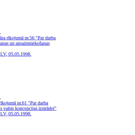
.
āra rīkojumā nr.56 "Par darba
šanas un apsaimniekošanas
LV, 05.05.1998.
.
rīkojumā nr.61 "Par darba
s valsts koncepcijas izstrādei"
LV, 05.05.1998.