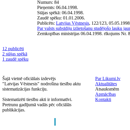
Numurs:
84
Pieņemts:
06.04.1998.
Stājas spēkā:
06.04.1998.
Zaudē spēku:
01.01.2006.
Publicēts:
Latvijas Vēstnesis
, 122/123, 05.05.1998
Par valsts subsīdiju izlietošanu studējošo lauku jau
Zemkopības ministrijas 06.04.1998. rīkojums Nr. 
12 publicēti
2 stājas spēkā
1 zaudē spēku
Šajā vietnē oficiālais izdevējs
Par Likumi.lv
"Latvijas Vēstnesis" nodrošina tiesību aktu
Aktualitātes
sistematizācijas funkciju.
Atsauksmēm
Apmācības
Sistematizēti tiesību akti ir informatīvi.
Kontakti
Pretrunu gadījumā vadās pēc oficiālās
publikācijas.