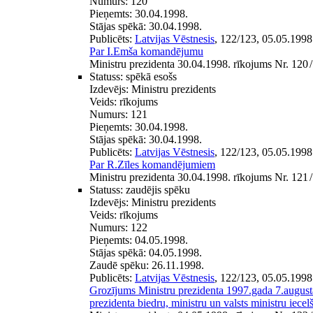
Numurs:
120
Pieņemts:
30.04.1998.
Stājas spēkā:
30.04.1998.
Publicēts:
Latvijas Vēstnesis
, 122/123, 05.05.1998
Par I.Emša komandējumu
Ministru prezidenta 30.04.1998. rīkojums Nr. 120
/
Statuss:
spēkā esošs
Izdevējs:
Ministru prezidents
Veids:
rīkojums
Numurs:
121
Pieņemts:
30.04.1998.
Stājas spēkā:
30.04.1998.
Publicēts:
Latvijas Vēstnesis
, 122/123, 05.05.1998
Par R.Zīles komandējumiem
Ministru prezidenta 30.04.1998. rīkojums Nr. 121
/
Statuss:
zaudējis spēku
Izdevējs:
Ministru prezidents
Veids:
rīkojums
Numurs:
122
Pieņemts:
04.05.1998.
Stājas spēkā:
04.05.1998.
Zaudē spēku:
26.11.1998.
Publicēts:
Latvijas Vēstnesis
, 122/123, 05.05.1998
Grozījums Ministru prezidenta 1997.gada 7.august
prezidenta biedru, ministru un valsts ministru iece