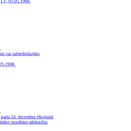
LV, 05.05.1998.
.
ts vai sabiedriskajām
05.1998.
.
 gada 24. decembra rīkojumā
itātes prasībām atbilstošas