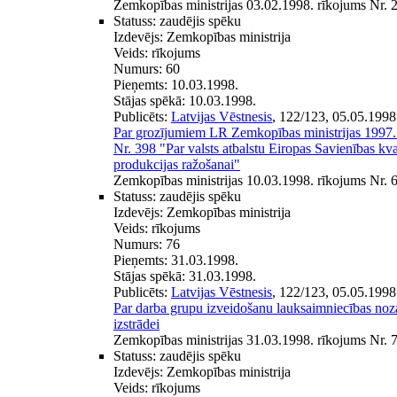
Zemkopības ministrijas 03.02.1998. rīkojums Nr. 
Statuss:
zaudējis spēku
Izdevējs:
Zemkopības ministrija
Veids:
rīkojums
Numurs:
60
Pieņemts:
10.03.1998.
Stājas spēkā:
10.03.1998.
Publicēts:
Latvijas Vēstnesis
, 122/123, 05.05.1998
Par grozījumiem LR Zemkopības ministrijas 1997.
Nr. 398 "Par valsts atbalstu Eiropas Savienības kva
produkcijas ražošanai"
Zemkopības ministrijas 10.03.1998. rīkojums Nr. 
Statuss:
zaudējis spēku
Izdevējs:
Zemkopības ministrija
Veids:
rīkojums
Numurs:
76
Pieņemts:
31.03.1998.
Stājas spēkā:
31.03.1998.
Publicēts:
Latvijas Vēstnesis
, 122/123, 05.05.1998
Par darba grupu izveidošanu lauksaimniecības noz
izstrādei
Zemkopības ministrijas 31.03.1998. rīkojums Nr. 
Statuss:
zaudējis spēku
Izdevējs:
Zemkopības ministrija
Veids:
rīkojums