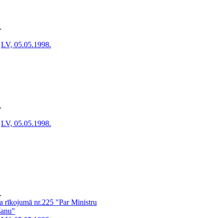
.
LV, 05.05.1998.
.
LV, 05.05.1998.
.
a rīkojumā nr.225 "Par Ministru
lšanu"