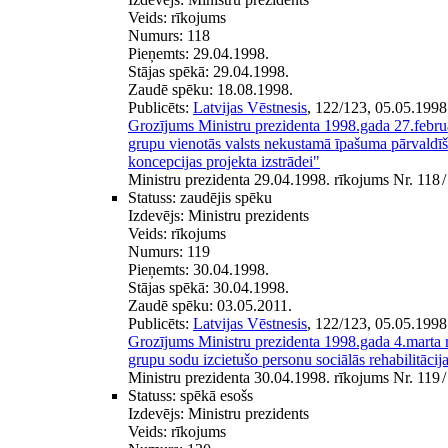
Veids:
rīkojums
Numurs:
118
Pieņemts:
29.04.1998.
Stājas spēkā:
29.04.1998.
Zaudē spēku:
18.08.1998.
Publicēts:
Latvijas Vēstnesis
, 122/123, 05.05.1998
Grozījums Ministru prezidenta 1998.gada 27.febru
grupu vienotās valsts nekustamā īpašuma pārvaldī
koncepcijas projekta izstrādei"
Ministru prezidenta 29.04.1998. rīkojums Nr. 118
/
Statuss:
zaudējis spēku
Izdevējs:
Ministru prezidents
Veids:
rīkojums
Numurs:
119
Pieņemts:
30.04.1998.
Stājas spēkā:
30.04.1998.
Zaudē spēku:
03.05.2011.
Publicēts:
Latvijas Vēstnesis
, 122/123, 05.05.1998
Grozījums Ministru prezidenta 1998.gada 4.marta 
grupu sodu izcietušo personu sociālās rehabilitācija
Ministru prezidenta 30.04.1998. rīkojums Nr. 119
/
Statuss:
spēkā esošs
Izdevējs:
Ministru prezidents
Veids:
rīkojums