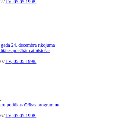
22
/
LV, 05.05.1998.
.
 gada 24. decembra rīkojumā
litātes prasībām atbilstošas
60
/
LV, 05.05.1998.
.
aru politikas rīcības programmu
76
/
LV, 05.05.1998.