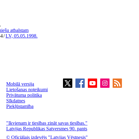
.
niešu atbalstam
84
/
LV, 05.05.1998.
Mobilā versija
Lietošanas noteikumi
Privātuma politika
Sīkdatnes
Piekļūstamība
"Ikvienam ir tiesības zināt savas tiesības."
Latvijas Republikas Satversmes 90. pants
© Oficiālais izdevējs "Latvijas Vēstnesis"