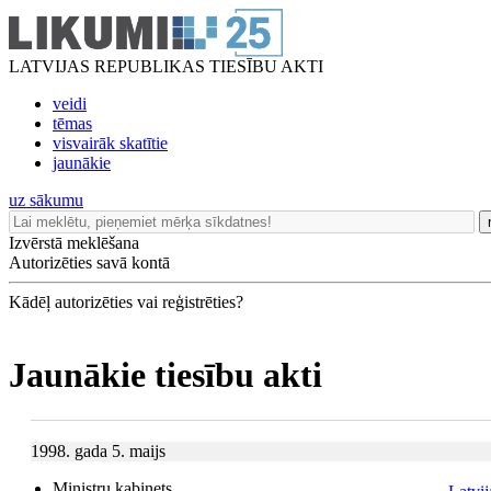
LATVIJAS REPUBLIKAS TIESĪBU AKTI
veidi
tēmas
visvairāk skatītie
jaunākie
uz sākumu
Izvērstā meklēšana
Autorizēties savā kontā
Kādēļ autorizēties vai reģistrēties?
Jaunākie tiesību akti
1998. gada 5. maijs
Ministru kabinets