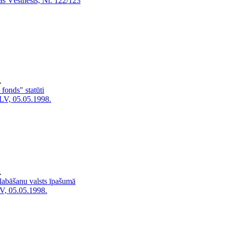
as Vēstnesis, Nr. 122/123
.
 fonds" statūti
LV, 05.05.1998.
.
labāšanu valsts īpašumā
V, 05.05.1998.