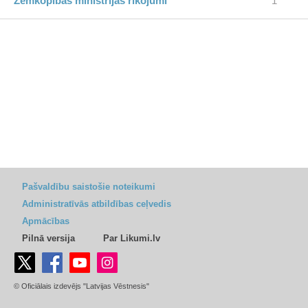
Zemkopības ministrijas rīkojumi
1
Pašvaldību saistošie noteikumi
Administratīvās atbildības ceļvedis
Apmācības
Pilnā versija
Par Likumi.lv
© Oficiālais izdevējs "Latvijas Vēstnesis"