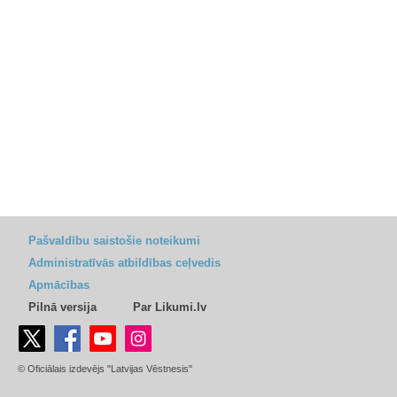
Pašvaldību saistošie noteikumi
Administratīvās atbildības ceļvedis
Apmācības
Pilnā versija
Par Likumi.lv
© Oficiālais izdevējs "Latvijas Vēstnesis"