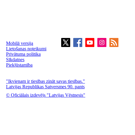
Mobilā versija
Lietošanas noteikumi
Privātuma politika
Sīkdatnes
Piekļūstamība
"Ikvienam ir tiesības zināt savas tiesības."
Latvijas Republikas Satversmes 90. pants
© Oficiālais izdevējs "Latvijas Vēstnesis"