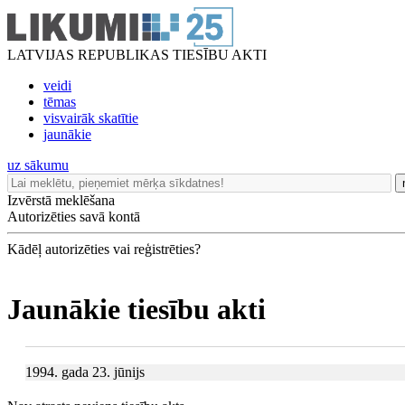
LATVIJAS REPUBLIKAS TIESĪBU AKTI
veidi
tēmas
visvairāk skatītie
jaunākie
uz sākumu
Izvērstā meklēšana
Autorizēties savā kontā
Kādēļ autorizēties vai reģistrēties?
Jaunākie tiesību akti
1994. gada 23. jūnijs