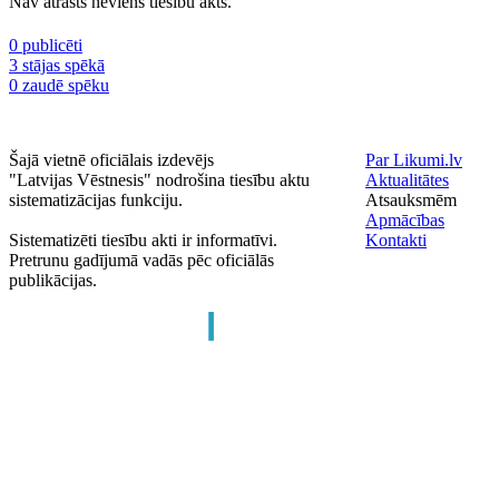
Nav atrasts neviens tiesību akts.
0 publicēti
3 stājas spēkā
0 zaudē spēku
Šajā vietnē oficiālais izdevējs
Par Likumi.lv
"Latvijas Vēstnesis" nodrošina tiesību aktu
Aktualitātes
sistematizācijas funkciju.
Atsauksmēm
Apmācības
Sistematizēti tiesību akti ir informatīvi.
Kontakti
Pretrunu gadījumā vadās pēc oficiālās
publikācijas.