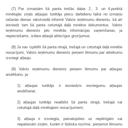
(7) Par izmaiņām šā panta trešās daļas 2., 3. un 4.punktā
minētajās ziņās atļaujas turētājs piecu darbdienu laikā no izmaiņu
rašanās dienas rakstveidā informē Valsts ieņēmumu dienestu, kā arī
iesniedz tam šā panta ceturtajā daļā minētos dokumentus. Valsts
ieņēmumu dienests pēc minētās informācijas saņemšanas, ja
nepieciešams, izdara atļaujā attiecīgus grozījumus.
(8) Ja nav izpildīti šā panta otrajā, trešajā un ceturtajā daļā minētie
nosacījumi, Valsts ieņēmumu dienests pieņem lēmumu par atteikumu
izsniegt atļauju.
(9) Valsts ieņēmumu dienests pieņem lēmumu par atļaujas
anulēšanu, ja:
1) atļaujas turētājs ir iesniedzis iesniegumu atļaujas
anulēšanai;
2) atļaujas turētājs neatbilst šā panta otrajā, trešajā vai
ceturtajā daļā minētajiem nosacījumiem;
3) atļauja ir izsniegta, pamatojoties uz nepilnīgām vai
nepatiesām ziņām, kurām ir būtiska nozīme, pieņemot lēmumu