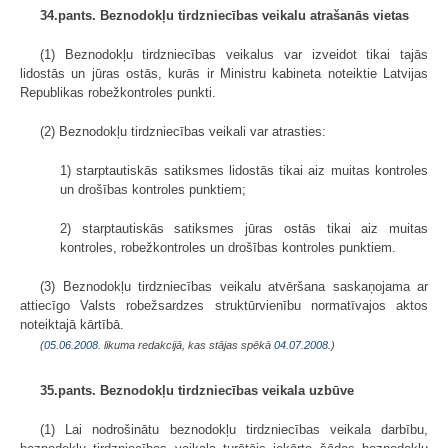
34.pants. Beznodokļu tirdzniecības veikalu atrašanās vietas
(1) Beznodokļu tirdzniecības veikalus var izveidot tikai tajās
lidostās un jūras ostās, kurās ir Ministru kabineta noteiktie Latvijas
Republikas robežkontroles punkti.
(2) Beznodokļu tirdzniecības veikali var atrasties:
1) starptautiskās satiksmes lidostās tikai aiz muitas kontroles
un drošības kontroles punktiem;
2) starptautiskās satiksmes jūras ostās tikai aiz muitas
kontroles, robežkontroles un drošības kontroles punktiem.
(3) Beznodokļu tirdzniecības veikalu atvēršana saskaņojama ar
attiecīgo Valsts robežsardzes struktūrvienību normatīvajos aktos
noteiktajā kārtībā.
(
05.06.2008
. likuma redakcijā, kas stājas spēkā
04.07.2008.
)
35.pants. Beznodokļu tirdzniecības veikala uzbūve
(1) Lai nodrošinātu beznodokļu tirdzniecības veikala darbību,