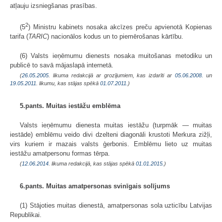
atļauju izsniegšanas prasības.
2
(5
) Ministru kabinets nosaka akcīzes preču apvienotā Kopienas
tarifa (
TARIC
) nacionālos kodus un to piemērošanas kārtību.
(6) Valsts ieņēmumu dienests nosaka muitošanas metodiku un
publicē to savā mājaslapā internetā.
(
26.05.2005
. likuma redakcijā ar grozījumiem, kas izdarīti ar
05.06.2008.
un
19.05.2011
. likumu, kas stājas spēkā
01.07.2011.
)
5.pants. Muitas iestāžu emblēma
Valsts ieņēmumu dienesta muitas iestāžu (turpmāk — muitas
iestāde) emblēmu veido divi dzelteni diagonāli krustoti Merkura zižļi,
virs kuriem ir mazais valsts ģerbonis. Emblēmu lieto uz muitas
iestāžu amatpersonu formas tērpa.
(
12.06.2014
. likuma redakcijā, kas stājas spēkā
01.01.2015.
)
6.pants. Muitas amatpersonas svinīgais solījums
(1) Stājoties muitas dienestā, amatpersonas sola uzticību Latvijas
Republikai.