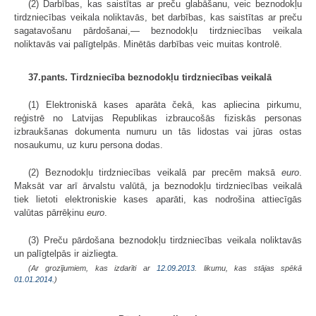
(2) Darbības, kas saistītas ar preču glabāšanu, veic beznodokļu
tirdzniecības veikala noliktavās, bet darbības, kas saistītas ar preču
sagatavošanu pārdošanai,— beznodokļu tirdzniecības veikala
noliktavās vai palīgtelpās. Minētās darbības veic muitas kontrolē.
37.pants. Tirdzniecība beznodokļu tirdzniecības veikalā
(1) Elektroniskā kases aparāta čekā, kas apliecina pirkumu,
reģistrē no Latvijas Republikas izbraucošās fiziskās personas
izbraukšanas dokumenta numuru un tās lidostas vai jūras ostas
nosaukumu, uz kuru persona dodas.
(2) Beznodokļu tirdzniecības veikalā par precēm maksā
euro
.
Maksāt var arī ārvalstu valūtā, ja beznodokļu tirdzniecības veikalā
tiek lietoti elektroniskie kases aparāti, kas nodrošina attiecīgās
valūtas pārrēķinu
euro
.
(3) Preču pārdošana beznodokļu tirdzniecības veikala noliktavās
un palīgtelpās ir aizliegta.
(Ar grozījumiem, kas izdarīti ar
12.09.2013
. likumu, kas stājas spēkā
01.01.2014.
)