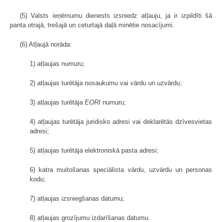
(5) Valsts ieņēmumu dienests izsniedz atļauju, ja ir izpildīti šā
panta otrajā, trešajā un ceturtajā daļā minētie nosacījumi.
(6) Atļaujā norāda:
1) atļaujas numuru;
2) atļaujas turētāja nosaukumu vai vārdu un uzvārdu;
3) atļaujas turētāja
EORI
numuru;
4) atļaujas turētāja juridisko adresi vai deklarētās dzīvesvietas
adresi;
5) atļaujas turētāja elektroniskā pasta adresi;
6) katra muitošanas speciālista vārdu, uzvārdu un personas
kodu;
7) atļaujas izsniegšanas datumu;
8) atļaujas grozījumu izdarīšanas datumu.