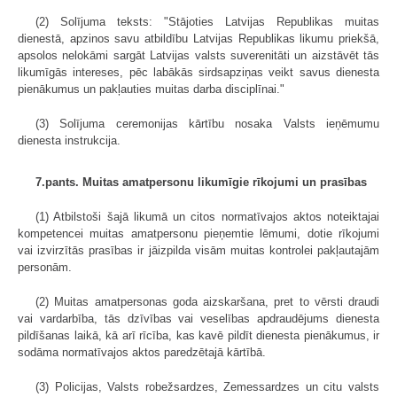
(2) Solījuma teksts: "Stājoties Latvijas Republikas muitas
dienestā, apzinos savu atbildību Latvijas Republikas likumu priekšā,
apsolos nelokāmi sargāt Latvijas valsts suverenitāti un aizstāvēt tās
likumīgās intereses, pēc labākās sirdsapziņas veikt savus dienesta
pienākumus un pakļauties muitas darba disciplīnai."
(3) Solījuma ceremonijas kārtību nosaka Valsts ieņēmumu
dienesta instrukcija.
7.pants. Muitas amatpersonu likumīgie rīkojumi un prasības
(1) Atbilstoši šajā likumā un citos normatīvajos aktos noteiktajai
kompetencei muitas amatpersonu pieņemtie lēmumi, dotie rīkojumi
vai izvirzītās prasības ir jāizpilda visām muitas kontrolei pakļautajām
personām.
(2) Muitas amatpersonas goda aizskaršana, pret to vērsti draudi
vai vardarbība, tās dzīvības vai veselības apdraudējums dienesta
pildīšanas laikā, kā arī rīcība, kas kavē pildīt dienesta pienākumus, ir
sodāma normatīvajos aktos paredzētajā kārtībā.
(3) Policijas, Valsts robežsardzes, Zemessardzes un citu valsts