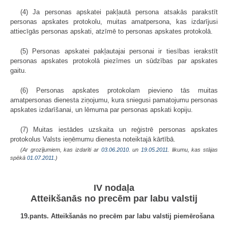
(4) Ja personas apskatei pakļautā persona atsakās parakstīt
personas apskates protokolu, muitas amatpersona, kas izdarījusi
attiecīgās personas apskati, atzīmē to personas apskates protokolā.
(5) Personas apskatei pakļautajai personai ir tiesības ierakstīt
personas apskates protokolā piezīmes un sūdzības par apskates
gaitu.
(6) Personas apskates protokolam pievieno tās muitas
amatpersonas dienesta ziņojumu, kura sniegusi pamatojumu personas
apskates izdarīšanai, un lēmuma par personas apskati kopiju.
(7) Muitas iestādes uzskaita un reģistrē personas apskates
protokolus Valsts ieņēmumu dienesta noteiktajā kārtībā.
(Ar grozījumiem, kas izdarīti ar
03.06.2010.
un
19.05.2011
. likumu, kas stājas
spēkā
01.07.2011.
)
IV nodaļa
Atteikšanās no precēm par labu valstij
19.pants. Atteikšanās no precēm par labu valstij piemērošana