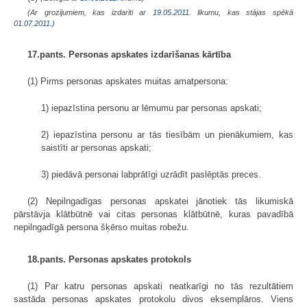
(Ar grozījumiem, kas izdarīti ar
19.05.2011
. likumu, kas stājas spēkā
01.07.2011.
)
17.pants. Personas apskates izdarīšanas kārtība
(1) Pirms personas apskates muitas amatpersona:
1) iepazīstina personu ar lēmumu par personas apskati;
2) iepazīstina personu ar tās tiesībām un pienākumiem, kas
saistīti ar personas apskati;
3) piedāvā personai labprātīgi uzrādīt paslēptās preces.
(2) Nepilngadīgas personas apskatei jānotiek tās likumiskā
pārstāvja klātbūtnē vai citas personas klātbūtnē, kuras pavadībā
nepilngadīgā persona šķērso muitas robežu.
18.pants. Personas apskates protokols
(1) Par katru personas apskati neatkarīgi no tās rezultātiem
sastāda personas apskates protokolu divos eksemplāros. Viens