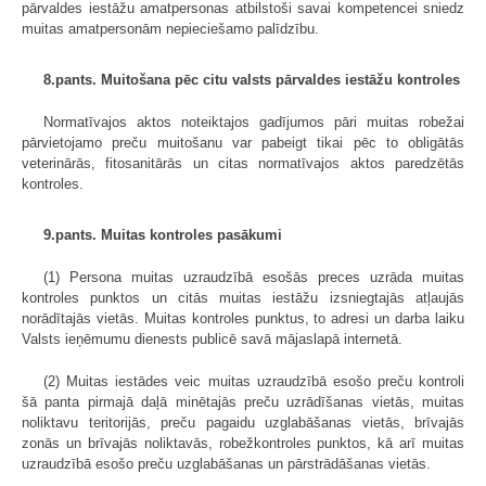
pārvaldes iestāžu amatpersonas atbilstoši savai kompetencei sniedz
muitas amatpersonām nepieciešamo palīdzību.
8.pants. Muitošana pēc citu valsts pārvaldes iestāžu kontroles
Normatīvajos aktos noteiktajos gadījumos pāri muitas robežai
pārvietojamo preču muitošanu var pabeigt tikai pēc to obligātās
veterinārās, fitosanitārās un citas normatīvajos aktos paredzētās
kontroles.
9.pants. Muitas kontroles pasākumi
(1) Persona muitas uzraudzībā esošās preces uzrāda muitas
kontroles punktos un citās muitas iestāžu izsniegtajās atļaujās
norādītajās vietās. Muitas kontroles punktus, to adresi un darba laiku
Valsts ieņēmumu dienests publicē savā mājaslapā internetā.
(2) Muitas iestādes veic muitas uzraudzībā esošo preču kontroli
šā panta pirmajā daļā minētajās preču uzrādīšanas vietās, muitas
noliktavu teritorijās, preču pagaidu uzglabāšanas vietās, brīvajās
zonās un brīvajās noliktavās, robežkontroles punktos, kā arī muitas
uzraudzībā esošo preču uzglabāšanas un pārstrādāšanas vietās.