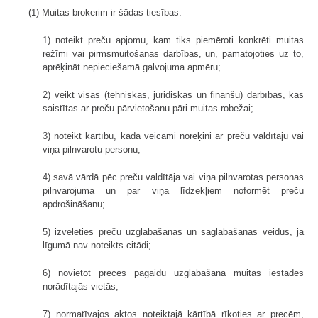
(1) Muitas brokerim ir šādas tiesības:
1) noteikt preču apjomu, kam tiks piemēroti konkrēti muitas
režīmi vai pirmsmuitošanas darbības, un, pamatojoties uz to,
aprēķināt nepieciešamā galvojuma apmēru;
2) veikt visas (tehniskās, juridiskās un finanšu) darbības, kas
saistītas ar preču pārvietošanu pāri muitas robežai;
3) noteikt kārtību, kādā veicami norēķini ar preču valdītāju vai
viņa pilnvarotu personu;
4) savā vārdā pēc preču valdītāja vai viņa pilnvarotas personas
pilnvarojuma un par viņa līdzekļiem noformēt preču
apdrošināšanu;
5) izvēlēties preču uzglabāšanas un saglabāšanas veidus, ja
līgumā nav noteikts citādi;
6) novietot preces pagaidu uzglabāšanā muitas iestādes
norādītajās vietās;
7) normatīvajos aktos noteiktajā kārtībā rīkoties ar precēm,