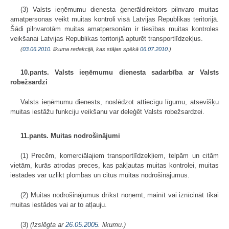
(3) Valsts ieņēmumu dienesta ģenerāldirektors pilnvaro muitas
amatpersonas veikt muitas kontroli visā Latvijas Republikas teritorijā.
Šādi pilnvarotām muitas amatpersonām ir tiesības muitas kontroles
veikšanai Latvijas Republikas teritorijā apturēt transportlīdzekļus.
(
03.06.2010
. likuma redakcijā, kas stājas spēkā
06.07.2010.
)
10.pants. Valsts ieņēmumu dienesta sadarbība ar Valsts
robežsardzi
Valsts ieņēmumu dienests, noslēdzot attiecīgu līgumu, atsevišķu
muitas iestāžu funkciju veikšanu var deleģēt Valsts robežsardzei.
11.pants. Muitas nodrošinājumi
(1) Precēm, komerciālajiem transportlīdzekļiem, telpām un citām
vietām, kurās atrodas preces, kas pakļautas muitas kontrolei, muitas
iestādes var uzlikt plombas un citus muitas nodrošinājumus.
(2) Muitas nodrošinājumus drīkst noņemt, mainīt vai iznīcināt tikai
muitas iestādes vai ar to atļauju.
(3)
(Izslēgta ar
26.05.2005
. likumu.)