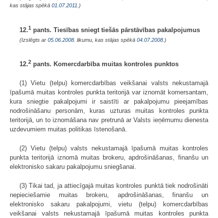
kas stājas spēkā
01.07.2011.
)
1
12.
pants. Tiesības sniegt tiešās pārstāvības pakalpojumus
(Izslēgts ar
05.06.2008
. likumu, kas stājas spēkā
04.07.2008.
)
2
12.
pants. Komercdarbība muitas kontroles punktos
(1) Vietu (telpu) komercdarbības veikšanai valsts nekustamajā
īpašumā muitas kontroles punkta teritorijā var iznomāt komersantam,
kura sniegtie pakalpojumi ir saistīti ar pakalpojumu pieejamības
nodrošināšanu personām, kuras uzturas muitas kontroles punkta
teritorijā, un to iznomāšana nav pretrunā ar Valsts ieņēmumu dienesta
uzdevumiem muitas politikas īstenošanā.
(2) Vietu (telpu) valsts nekustamajā īpašumā muitas kontroles
punkta teritorijā iznomā muitas brokeru, apdrošināšanas, finanšu un
elektronisko sakaru pakalpojumu sniegšanai.
(3) Tikai tad, ja attiecīgajā muitas kontroles punktā tiek nodrošināti
nepieciešamie muitas brokeru, apdrošināšanas, finanšu un
elektronisko sakaru pakalpojumi, vietu (telpu) komercdarbības
veikšanai valsts nekustamajā īpašumā muitas kontroles punkta