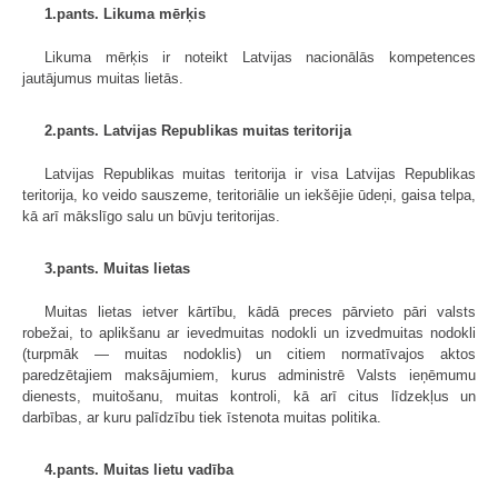
1.pants. Likuma mērķis
Likuma mērķis ir noteikt Latvijas nacionālās kompetences
jautājumus muitas lietās.
2.pants. Latvijas Republikas muitas teritorija
Latvijas Republikas muitas teritorija ir visa Latvijas Republikas
teritorija, ko veido sauszeme, teritoriālie un iekšējie ūdeņi, gaisa telpa,
kā arī mākslīgo salu un būvju teritorijas.
3.pants. Muitas lietas
Muitas lietas ietver kārtību, kādā preces pārvieto pāri valsts
robežai, to aplikšanu ar ievedmuitas nodokli un izvedmuitas nodokli
(turpmāk — muitas nodoklis) un citiem normatīvajos aktos
paredzētajiem maksājumiem, kurus administrē Valsts ieņēmumu
dienests, muitošanu, muitas kontroli, kā arī citus līdzekļus un
darbības, ar kuru palīdzību tiek īstenota muitas politika.
4.pants. Muitas lietu vadība