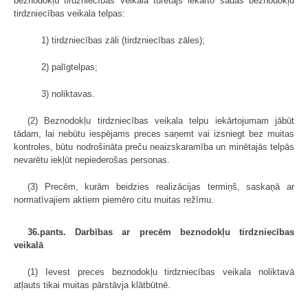
beznodokļu tirdzniecības veikala turētājs iekārto šādas beznodokļu
tirdzniecības veikala telpas:
1) tirdzniecības zāli (tirdzniecības zāles);
2) palīgtelpas;
3) noliktavas.
(2) Beznodokļu tirdzniecības veikala telpu iekārtojumam jābūt
tādam, lai nebūtu iespējams preces saņemt vai izsniegt bez muitas
kontroles, būtu nodrošināta preču neaizskaramība un minētajās telpās
nevarētu iekļūt nepiederošas personas.
(3) Precēm, kurām beidzies realizācijas termiņš, saskaņā ar
normatīvajiem aktiem piemēro citu muitas režīmu.
36.pants. Darbības ar precēm beznodokļu tirdzniecības
veikalā
(1) Ievest preces beznodokļu tirdzniecības veikala noliktavā
atļauts tikai muitas pārstāvja klātbūtnē.