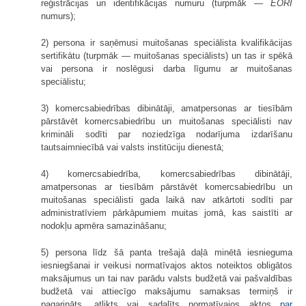
reģistrācijas un identifikācijas numuru (turpmāk —
EORI
numurs);
2) persona ir saņēmusi muitošanas speciālista kvalifikācijas
sertifikātu (turpmāk — muitošanas speciālists) un tas ir spēkā
vai persona ir noslēgusi darba līgumu ar muitošanas
speciālistu;
3) komercsabiedrības dibinātāji, amatpersonas ar tiesībām
pārstāvēt komercsabiedrību un muitošanas speciālisti nav
krimināli sodīti par noziedzīga nodarījuma izdarīšanu
tautsaimniecībā vai valsts institūciju dienestā;
4) komercsabiedrība, komercsabiedrības dibinātāji,
amatpersonas ar tiesībām pārstāvēt komercsabiedrību un
muitošanas speciālisti gada laikā nav atkārtoti sodīti par
administratīviem pārkāpumiem muitas jomā, kas saistīti ar
nodokļu apmēra samazināšanu;
5) persona līdz šā panta trešajā daļā minētā iesnieguma
iesniegšanai ir veikusi normatīvajos aktos noteiktos obligātos
maksājumus un tai nav parādu valsts budžetā vai pašvaldības
budžetā vai attiecīgo maksājumu samaksas termiņš ir
pagarināts, atlikts vai sadalīts normatīvajos aktos
par