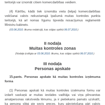
teritorijā var iznomāt citiem komercdarbības veidiem.
(4) Kārtību, kādā tiek iznomāta vieta (telpa) komercdarbības
veikšanai valsts nekustamajā īpašumā muitas kontroles punkta
teritorijā, kā arī nomas līgumu tipveida nosacījumus reglamentē
Ministru kabinets.
(
03.06.2010
. likuma redakcijā, kas stājas spēkā
06.07.2010.
)
II nodaļa
Muitas kontroles zonas
(Nodaļa izslēgta ar
03.06.2010
. likumu, kas stājas spēkā
06.07.2010.
)
III nodaļa
Personas apskate
15.pants. Personas apskate kā muitas kontroles izņēmuma
forma
(1) Personas apskati kā muitas kontroles izņēmuma formu var
izdarīt saskaņā ar muitas iestādes vadītāja vai viņa pilnvarotas
amatpersonas rakstveida lēmumu, ja ir pietiekams pamats uzskatīt,
ka persona slēpj pie sevis preces, kuru pārvietošana pāri valsts