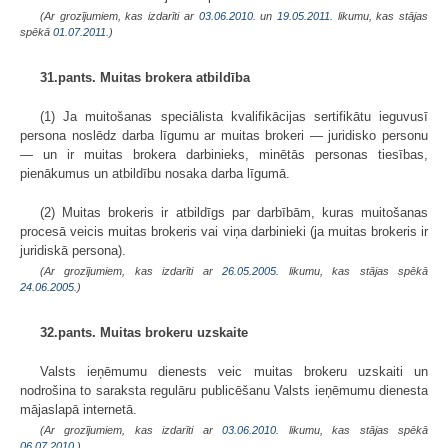
(Ar grozījumiem, kas izdarīti ar
03.06.2010.
un
19.05.2011
. likumu, kas stājas
spēkā
01.07.2011.
)
31.pants. Muitas brokera atbildība
(1) Ja muitošanas speciālista kvalifikācijas sertifikātu ieguvusī
persona noslēdz darba līgumu ar muitas brokeri — juridisko personu
— un ir muitas brokera darbinieks, minētās personas tiesības,
pienākumus un atbildību nosaka darba līgumā.
(2) Muitas brokeris ir atbildīgs par darbībām, kuras muitošanas
procesā veicis muitas brokeris vai viņa darbinieki (ja muitas brokeris ir
juridiskā persona).
(Ar grozījumiem, kas izdarīti ar
26.05.2005
. likumu, kas stājas spēkā
24.06.2005.
)
32.pants. Muitas brokeru uzskaite
Valsts ieņēmumu dienests veic muitas brokeru uzskaiti un
nodrošina to saraksta regulāru publicēšanu Valsts ieņēmumu dienesta
mājaslapā internetā.
(Ar grozījumiem, kas izdarīti ar
03.06.2010
. likumu, kas stājas spēkā
06.07.2010.
)