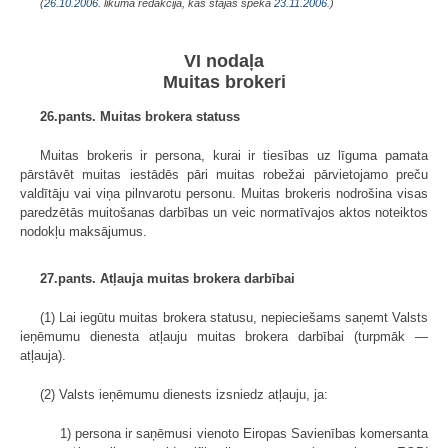
(
26.10.2006
. likuma redakcijā, kas stājas spēkā
23.11.2006.
)
VI nodaļa
Muitas brokeri
26.pants. Muitas brokera statuss
Muitas brokeris ir persona, kurai ir tiesības uz līguma pamata
pārstāvēt muitas iestādēs pāri muitas robežai pārvietojamo preču
valdītāju vai viņa pilnvarotu personu. Muitas brokeris nodrošina visas
paredzētās muitošanas darbības un veic normatīvajos aktos noteiktos
nodokļu maksājumus.
27.pants. Atļauja muitas brokera darbībai
(1) Lai iegūtu muitas brokera statusu, nepieciešams saņemt Valsts
ieņēmumu dienesta atļauju muitas brokera darbībai (turpmāk —
atļauja).
(2) Valsts ieņēmumu dienests izsniedz atļauju, ja:
1) persona ir saņēmusi vienoto Eiropas Savienības komersanta