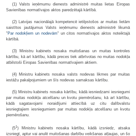
(1) Valsts ieņēmumu dienests administrē muitas lietas Eiropas
Savienības normatīvajos aktos paredzētajā kārtībā.
(2) Latvijas nacionālajā kompetencē ietilpstošos ar muitas lietām
saistītos jautājumus Valsts ieņēmumu dienests administrē likumā
"
Par nodokļiem un nodevām
" un citos normatīvajos aktos noteiktajā
kārtībā.
(3) Ministru kabinets nosaka muitošanas un muitas kontroles
kārtību, kā arī kārtību, kādā preces tiek atbrīvotas no muitas nodokļa
atbilstoši Eiropas Savienības normatīvajiem aktiem.
(4) Ministru kabinets nosaka valsts nodevas likmes par muitas
iestāžu pakalpojumiem un šīs nodevas samaksas kārtību.
(5) Ministru kabinets nosaka kārtību, kādā iesniedzami iesniegumi
par muitas nodokļa atcelšanu un kvotu piemērošanu, kā arī kārtību,
kādā sagatavojami noraidījumi attiecībā uz citu dalībvalstu
iesniegtajiem iesniegumiem par muitas nodokļa atcelšanu un kvotu
piemērošanu.
1
(5
) Ministru kabinets nosaka kārtību, kādā izsniedz, atsaka
izsniegt, aptur vai anulē muitošanas darbību veikšanas atļaujas, un šo