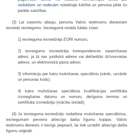
nodokļiem un nodevām
noteiktajā kārtībā un persona pilda šo
parādu saistības.
(3) Lai saņemtu atļauju, persona Valsts ieņēmumu dienestam
iesniedz iesniegumu. Iesniegumā norāda šādas ziņas:
1) iesnieguma iesniedzēja
EORI
numuru;
2) iesnieguma iesniedzēja korespondences saņemšanas
adresi, ja tā nav juridiskā adrese vai deklarētās dzīvesvietas
adrese, un elektroniskā pasta adresi;
3) informāciju par katru muitošanas speciālistu (vārds, uzvārds
un personas kods);
4) katra muitošanas speciālista kvalifikācijas sertifikāta
izsniegšanas datumu un numuru, derīguma termiņu un
sertifikāta izsniedzēju (mācību iestādi).
(4) Ja iesnieguma iesniedzējs nodarbina muitošanas speciālistus,
iesniegumam pievieno attiecīgo darba līgumu kopijas. Valsts
ieņēmumu dienests ir tiesīgs pieprasīt, lai tiek uzrādīti attiecīgo darba
līgumu oriģināli.