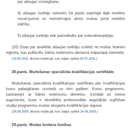
par atļaujas izsniegšanu;
4) atļaujas turētājs neievēro šā panta septītajā daļā minētos
nosacījumus un normatīvajos aktos muitas jomā noteikto
kārtību;
5) atļaujas turētājs tiek pasludināts par maksātnespējīgu.
(10) Ziņas par anulētās atļaujas turētāju izslēdz no muitas brokeru
reģistra, kas publicēts Valsts ieņēmumu dienesta mājaslapā internetā.
(
19.05.2011
. likuma redakcijā, kas stājas spēkā
01.07.2011.
)
28.pants. Muitošanas speciālista kvalifikācijas sertifikāts
Muitošanas speciālista kvalifikācijas sertifikātu pēc kvalifikācijas
kursu pabeigšanas izsniedz uz trim gadiem. Kursu programmu,
saskaņojot ar Valsts ieņēmumu dienestu, izstrādā un īsteno
augstskola, kurai ir akreditēta profesionālās augstākās izglītības
studiju programma muitas eksperta kvalifikācijas ieguvei.
(
26.05.2005
. likuma redakcijā, kas stājas spēkā
24.06.2005.
)
29.pants. Muitas brokera tiesības