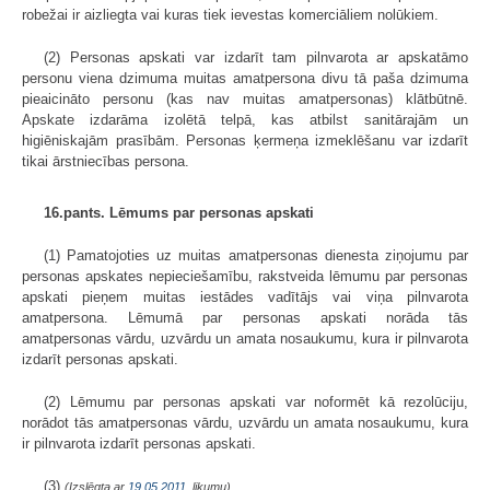
robežai ir aizliegta vai kuras tiek ievestas komerciāliem nolūkiem.
(2) Personas apskati var izdarīt tam pilnvarota ar apskatāmo
personu viena dzimuma muitas amatpersona divu tā paša dzimuma
pieaicināto personu (kas nav muitas amatpersonas) klātbūtnē.
Apskate izdarāma izolētā telpā, kas atbilst sanitārajām un
higiēniskajām prasībām. Personas ķermeņa izmeklēšanu var izdarīt
tikai ārstniecības persona.
16.pants. Lēmums par personas apskati
(1) Pamatojoties uz muitas amatpersonas dienesta ziņojumu par
personas apskates nepieciešamību, rakstveida lēmumu par personas
apskati pieņem muitas iestādes vadītājs vai viņa pilnvarota
amatpersona. Lēmumā par personas apskati norāda tās
amatpersonas vārdu, uzvārdu un amata nosaukumu, kura ir pilnvarota
izdarīt personas apskati.
(2) Lēmumu par personas apskati var noformēt kā rezolūciju,
norādot tās amatpersonas vārdu, uzvārdu un amata nosaukumu, kura
ir pilnvarota izdarīt personas apskati.
(3)
(Izslēgta ar
19.05.2011
. likumu)