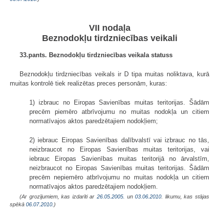
VII nodaļa
Beznodokļu tirdzniecības veikali
33.pants. Beznodokļu tirdzniecības veikala statuss
Beznodokļu tirdzniecības veikals ir D tipa muitas noliktava, kurā
muitas kontrolē tiek realizētas preces personām, kuras:
1) izbrauc no Eiropas Savienības muitas teritorijas. Šādām
precēm piemēro atbrīvojumu no muitas nodokļa un citiem
normatīvajos aktos paredzētajiem nodokļiem;
2) iebrauc Eiropas Savienības dalībvalstī vai izbrauc no tās,
neizbraucot no Eiropas Savienības muitas teritorijas, vai
iebrauc Eiropas Savienības muitas teritorijā no ārvalstīm,
neizbraucot no Eiropas Savienības muitas teritorijas. Šādām
precēm nepiemēro atbrīvojumu no muitas nodokļa un citiem
normatīvajos aktos paredzētajiem nodokļiem.
(Ar grozījumiem, kas izdarīti ar
26.05.2005.
un
03.06.2010
. likumu, kas stājas
spēkā
06.07.2010.
)