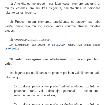
(1) Atteikšanos no precēm par labu valstij piemēro saskaņā ar
muitas iestādes lēmumu, kas pieņemts, pamatojoties uz personas
rakstveida iesniegumu.
(2) Preces, kurām piemērota atteikšanās no precēm par labu
valstij, muito tajā muitas iestādē, kuras kontrolē atrodas minētās
preces.
(3)
(Izslēgta ar
03.06.2010
. likumu)
(Ar grozījumiem, kas izdarīti ar
03.06.2010
. likumu, kas stājas spēkā
06.07.2010.
)
20.pants. Iesniegums par atteikšanos no precēm par labu
valstij
Iesniegumā par atteikšanos no precēm par labu valstij norāda šādu
informāciju:
1) fiziskajai personai — preču īpašnieka vārdu, uzvārdu un
personas kodu vai juridiskajai personai — nosaukumu,
reģistrācijas numuru un adresi;
2) fiziskajai personai — preču saņēmēja vārdu, uzvārdu un