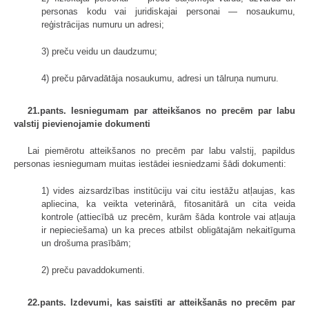
personas kodu vai juridiskajai personai — nosaukumu,
reģistrācijas numuru un adresi;
3) preču veidu un daudzumu;
4) preču pārvadātāja nosaukumu, adresi un tālruņa numuru.
21.pants. Iesniegumam par atteikšanos no precēm par labu
valstij pievienojamie dokumenti
Lai piemērotu atteikšanos no precēm par labu valstij, papildus
personas iesniegumam muitas iestādei iesniedzami šādi dokumenti:
1) vides aizsardzības institūciju vai citu iestāžu atļaujas, kas
apliecina, ka veikta veterinārā, fitosanitārā un cita veida
kontrole (attiecībā uz precēm, kurām šāda kontrole vai atļauja
ir nepieciešama) un ka preces atbilst obligātajām nekaitīguma
un drošuma prasībām;
2) preču pavaddokumenti.
22.pants. Izdevumi, kas saistīti ar atteikšanās no precēm par