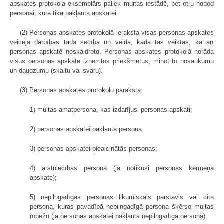
apskates protokola eksemplārs paliek muitas iestādē, bet otru nodod
personai, kura tika pakļauta apskatei.
(2) Personas apskates protokolā ieraksta visas personas apskates
veicēja darbības tādā secībā un veidā, kādā tās veiktas, kā arī
personas apskatē noskaidroto. Personas apskates protokolā norāda
visus personas apskatē izņemtos priekšmetus, minot to nosaukumu
un daudzumu (skaitu vai svaru).
(3) Personas apskates protokolu paraksta:
1) muitas amatpersona, kas izdarījusi personas apskati;
2) personas apskatei pakļautā persona;
3) personas apskatei pieaicinātās personas;
4) ārstniecības persona (ja notikusi personas ķermeņa
apskate);
5) nepilngadīgās personas likumiskais pārstāvis vai cita
persona, kuras pavadībā nepilngadīgā persona šķērso muitas
robežu (ja personas apskatei pakļauta nepilngadīga persona).