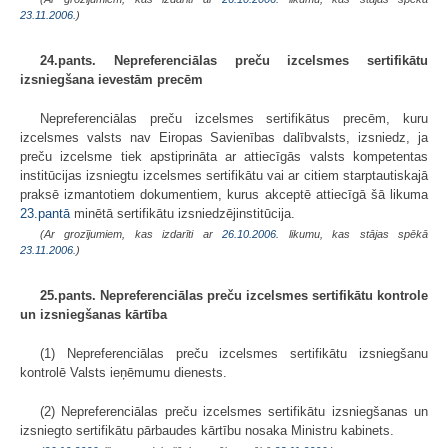
23.11.2006.
)
24.pants. Nepreferenciālas preču izcelsmes sertifikātu
izsniegšana ievestām precēm
Nepreferenciālas preču izcelsmes sertifikātus precēm, kuru
izcelsmes valsts nav Eiropas Savienības dalībvalsts, izsniedz, ja
preču izcelsme tiek apstiprināta ar attiecīgās valsts kompetentas
institūcijas izsniegtu izcelsmes sertifikātu vai ar citiem starptautiskajā
praksē izmantotiem dokumentiem, kurus akceptē attiecīgā šā likuma
23.pantā
minētā sertifikātu izsniedzējinstitūcija.
(Ar grozījumiem, kas izdarīti ar
26.10.2006
. likumu, kas stājas spēkā
23.11.2006.
)
25.pants. Nepreferenciālas preču izcelsmes sertifikātu kontrole
un izsniegšanas kārtība
(1) Nepreferenciālas preču izcelsmes sertifikātu izsniegšanu
kontrolē Valsts ieņēmumu dienests.
(2) Nepreferenciālas preču izcelsmes sertifikātu izsniegšanas un
izsniegto sertifikātu pārbaudes kārtību nosaka Ministru kabinets.