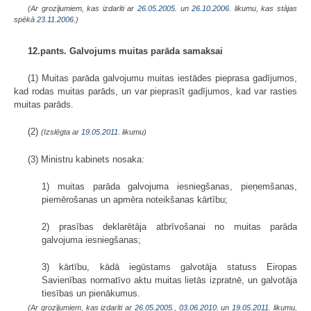
(Ar grozījumiem, kas izdarīti ar
26.05.2005.
un
26.10.2006
. likumu, kas stājas
spēkā
23.11.2006.
)
12.pants. Galvojums muitas parāda samaksai
(1) Muitas parāda galvojumu muitas iestādes pieprasa gadījumos,
kad rodas muitas parāds, un var pieprasīt gadījumos, kad var rasties
muitas parāds.
(2)
(Izslēgta ar
19.05.2011
. likumu)
(3) Ministru kabinets nosaka:
1) muitas parāda galvojuma iesniegšanas, pieņemšanas,
piemērošanas un apmēra noteikšanas kārtību;
2) prasības deklarētāja atbrīvošanai no muitas parāda
galvojuma iesniegšanas;
3) kārtību, kādā iegūstams galvotāja statuss Eiropas
Savienības normatīvo aktu muitas lietās izpratnē, un galvotāja
tiesības un pienākumus.
(Ar grozījumiem, kas izdarīti ar
26.05.2005.
,
03.06.2010.
un
19.05.2011
. likumu,