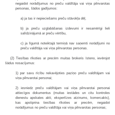
negaidot norādījumus no preču valdītāja vai viņa pilnvarotas
personas, šādos gadījumos:
a) ja tas ir nepieciešams preču stāvokļa dēļ,
b) ja preču uzglabāšanas izdevumi ir nesamērīgi lieli
salīdzinājumā ar preču vērtību,
c) ja līgumā noteiktajā termiņā nav saņemti norādījumi no
preču valdītāja vai viņa pilnvarotas personas.
(2) Tiesības rīkoties ar precēm muitas brokeris īsteno, ievērojot
šādus nosacījumus:
1) par savu rīcību nekavējoties paziņo preču valdītājam vai
viņa pilnvarotai personai;
2) iesniedz preču valdītājam vai viņa pilnvarotai personai
attiecīgos dokumentus (muitas iestādes un citu kontroles
dienestu apskates akti, ekspertīzes atzinums, komercakts),
kas apstiprina tiesības rīkoties ar precēm, negaidot
norādījumus no preču valdītāja vai viņa pilnvarotas personas;