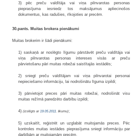
3) pēc preču valdītāja vai viņa pilnvarotas personas
pieprasījuma iesniedz tos maksājumus apliecinošos
dokumentus, kas radušies, rīkojoties ar precēm.
30.pants. Muitas brokera pienākumi
Muitas brokerim ir šādi pienākumi:
1) saskaņā ar noslēgto līgumu pārstāvēt preču valdītāja vai
viņa pilnvarotas personas intereses visās ar preču
pārvietošanu pāri muitas robežai saistītajās iestādēs;
2) sniegt preču valdītājam vai viņa pilnvarotai personai
nepieciešamo informāciju, lai nodrošinātu līguma izpildi;
3) pārvietojot preces pāri muitas robežai, nodrošināt visu
muitas režīmā paredzēto darbību izpildi;
4)
;
(izslēgts ar
19.05.2011
. likumu)
5) uzskaitīt, reģistrēt un uzglabāt muitojamās preces. Pēc
kontroles muitas iestādes pieprasījuma sniegt informāciju par
darbībām ar muitojamām precēm.