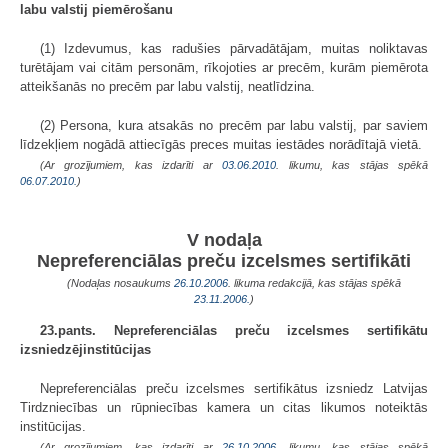
labu valstij piemērošanu
(1) Izdevumus, kas radušies pārvadātājam, muitas noliktavas
turētājam vai citām personām, rīkojoties ar precēm, kurām piemērota
atteikšanās no precēm par labu valstij, neatlīdzina.
(2) Persona, kura atsakās no precēm par labu valstij, par saviem
līdzekļiem nogādā attiecīgās preces muitas iestādes norādītajā vietā.
(Ar grozījumiem, kas izdarīti ar
03.06.2010
. likumu, kas stājas spēkā
06.07.2010.
)
V nodaļa
Nepreferenciālas preču izcelsmes sertifikāti
(Nodaļas nosaukums
26.10.2006
. likuma redakcijā, kas stājas spēkā
23.11.2006.
)
23.pants. Nepreferenciālas preču izcelsmes sertifikātu
izsniedzējinstitūcijas
Nepreferenciālas preču izcelsmes sertifikātus izsniedz Latvijas
Tirdzniecības un rūpniecības kamera un citas likumos noteiktās
institūcijas.
(Ar grozījumiem, kas izdarīti ar
26.10.2006
. likumu, kas stājas spēkā