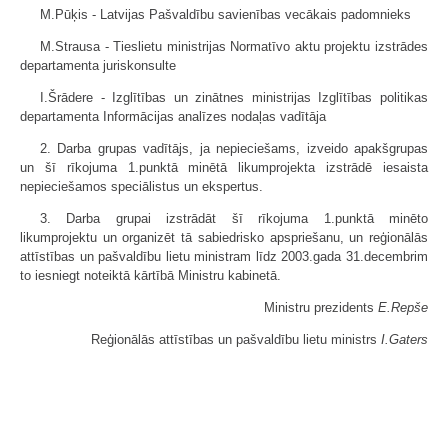
M.Pūķis - Latvijas Pašvaldību savienības vecākais padomnieks
M.Strausa - Tieslietu ministrijas Normatīvo aktu projektu izstrādes
departamenta juriskonsulte
I.Šrādere - Izglītības un zinātnes ministrijas Izglītības politikas
departamenta Informācijas analīzes nodaļas vadītāja
2. Darba grupas vadītājs, ja nepieciešams, izveido apakšgrupas
un šī rīkojuma 1.punktā minētā likumprojekta izstrādē iesaista
nepieciešamos speciālistus un ekspertus.
3. Darba grupai izstrādāt šī rīkojuma 1.punktā minēto
likumprojektu un organizēt tā sabiedrisko apspriešanu, un reģionālās
attīstības un pašvaldību lietu ministram līdz 2003.gada 31.decembrim
to iesniegt noteiktā kārtībā Ministru kabinetā.
Ministru prezidents
E.Repše
Reģionālās attīstības un pašvaldību lietu ministrs
I.Gaters