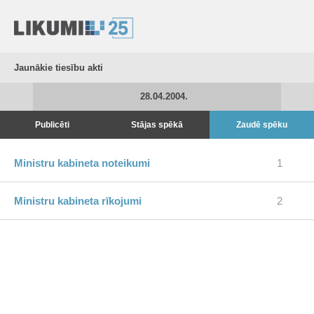
Jaunākie tiesību akti
28.04.2004.
Publicēti
Stājas spēkā
Zaudē spēku
Ministru kabineta noteikumi
1
Ministru kabineta rīkojumi
2