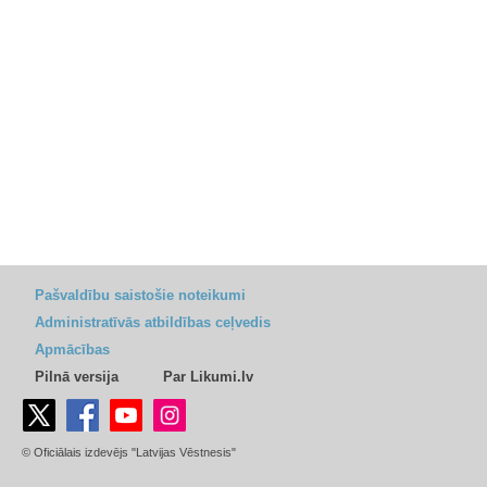
Pašvaldību saistošie noteikumi
Administratīvās atbildības ceļvedis
Apmācības
Pilnā versija
Par Likumi.lv
© Oficiālais izdevējs "Latvijas Vēstnesis"