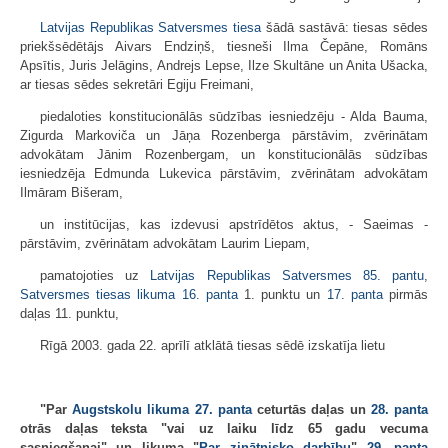
Latvijas Republikas Satversmes tiesa
šādā sastāvā: tiesas sēdes
priekšsēdētājs Aivars Endziņš, tiesneši Ilma Čepāne, Romāns
Apsītis, Juris Jelāgins, Andrejs Lepse, Ilze Skultāne un Anita Ušacka,
ar tiesas sēdes sekretāri Egiju Freimani,
piedaloties konstitucionālās sūdzības iesniedzēju - Alda Bauma,
Zigurda Markoviča un Jāņa Rozenberga pārstāvim, zvērinātam
advokātam Jānim Rozenbergam, un konstitucionālās sūdzības
iesniedzēja Edmunda Lukevica pārstāvim, zvērinātam advokātam
Ilmāram Bišeram,
un institūcijas, kas izdevusi apstrīdētos aktus, - Saeimas -
pārstāvim, zvērinātam advokātam Laurim Liepam,
pamatojoties uz
Latvijas Republikas Satversmes
85. pantu
,
Satversmes tiesas likuma
16. panta
1. punktu un
17. panta
pirmās
daļas 11. punktu,
Rīgā 2003. gada 22. aprīlī atklātā tiesas sēdē izskatīja lietu
"Par
Augstskolu likuma
27. panta
ceturtās daļas un
28. panta
otrās daļas teksta "vai uz laiku līdz 65 gadu vecuma
sasniegšanai" un likuma "
Par zinātnisko darbību
"
29. panta