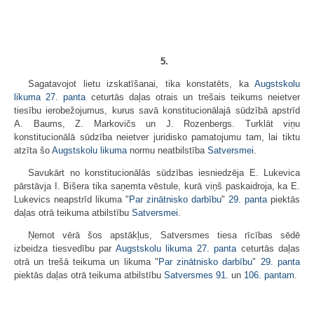
5.
Sagatavojot lietu izskatīšanai, tika konstatēts, ka
Augstskolu
likuma
27. panta
ceturtās daļas otrais un trešais teikums neietver
tiesību ierobežojumus, kurus savā konstitucionālajā sūdzībā apstrīd
A. Baums, Z. Markovičs un J. Rozenbergs. Turklāt viņu
konstitucionālā sūdzība neietver juridisko pamatojumu tam, lai tiktu
atzīta šo
Augstskolu likuma
normu neatbilstība
Satversmei
.
Savukārt no konstitucionālās sūdzības iesniedzēja E. Lukevica
pārstāvja I. Bišera tika saņemta vēstule, kurā viņš paskaidroja, ka E.
Lukevics neapstrīd likuma "
Par zinātnisko darbību
"
29. panta
piektās
daļas otrā teikuma atbilstību
Satversmei
.
Ņemot vērā šos apstākļus, Satversmes tiesa rīcības sēdē
izbeidza tiesvedību par
Augstskolu likuma
27. panta
ceturtās daļas
otrā un trešā teikuma un likuma "
Par zinātnisko darbību
"
29. panta
piektās daļas otrā teikuma atbilstību
Satversmes
91.
un
106. pantam
.