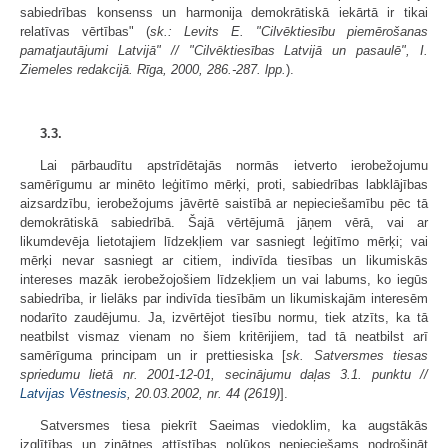
sabiedrības konsenss un harmonija demokrātiskā iekārtā ir tikai
relatīvas vērtības" (
sk.: Levits E. "Cilvēktiesību piemērošanas
pamatjautājumi Latvijā" // "Cilvēktiesības Latvijā un pasaulē", I.
Ziemeles redakcijā. Rīga, 2000, 286.-287. lpp.
).
3.3.
Lai pārbaudītu apstrīdētajās normās ietverto ierobežojumu
samērīgumu ar minēto leģitīmo mērķi, proti, sabiedrības labklājības
aizsardzību, ierobežojums jāvērtē saistībā ar nepieciešamību pēc tā
demokrātiskā sabiedrībā. Šajā vērtējumā jāņem vērā, vai ar
likumdevēja lietotajiem līdzekļiem var sasniegt leģitīmo mērķi; vai
mērķi nevar sasniegt ar citiem, indivīda tiesības un likumiskās
intereses mazāk ierobežojošiem līdzekļiem un vai labums, ko iegūs
sabiedrība, ir lielāks par indivīda tiesībām un likumiskajām interesēm
nodarīto zaudējumu. Ja, izvērtējot tiesību normu, tiek atzīts, ka tā
neatbilst vismaz vienam no šiem kritērijiem, tad tā neatbilst arī
samērīguma principam un ir prettiesiska [
sk. Satversmes tiesas
spriedumu lietā nr. 2001-12-01, secinājumu daļas 3.1. punktu //
Latvijas Vēstnesis
, 20.03.2002, nr. 44 (2619)
].
Satversmes tiesa piekrīt Saeimas viedoklim, ka augstākās
izglītības un zinātnes attīstības nolūkos nepieciešams nodrošināt