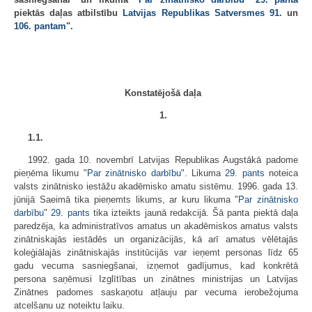
piektās daļas atbilstību
Latvijas Republikas Satversmes
91.
un
106. pantam
".
Konstatējošā daļa
1.
1.1.
1992. gada 10. novembrī Latvijas Republikas Augstākā padome
pieņēma likumu "
Par zinātnisko darbību
". Likuma
29. pants
noteica
valsts zinātnisko iestāžu akadēmisko amatu sistēmu. 1996. gada 13.
jūnijā Saeimā tika pieņemts likums, ar kuru likuma "
Par zinātnisko
darbību
"
29. pants
tika izteikts jaunā redakcijā. Šā panta piektā daļa
paredzēja, ka administratīvos amatus un akadēmiskos amatus valsts
zinātniskajās iestādēs un organizācijās, kā arī amatus vēlētajās
koleģiālajās zinātniskajās institūcijās var ieņemt personas līdz 65
gadu vecuma sasniegšanai, izņemot gadījumus, kad konkrētā
persona saņēmusi Izglītības un zinātnes ministrijas un Latvijas
Zinātnes padomes saskaņotu atļauju par vecuma ierobežojuma
atcelšanu uz noteiktu laiku.