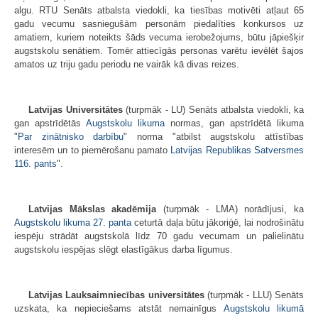
algu. RTU Senāts atbalsta viedokli, ka tiesības motivēti atļaut 65
gadu vecumu sasniegušām personām piedalīties konkursos uz
amatiem, kuriem noteikts šāds vecuma ierobežojums, būtu jāpiešķir
augstskolu senātiem. Tomēr attiecīgās personas varētu ievēlēt šajos
amatos uz triju gadu periodu ne vairāk kā divas reizes.
Latvijas Universitātes
(turpmāk - LU) Senāts atbalsta viedokli, ka
gan apstrīdētās
Augstskolu likuma
normas, gan apstrīdētā likuma
"
Par zinātnisko darbību
" norma "atbilst augstskolu attīstības
interesēm un to piemērošanu pamato
Latvijas Republikas Satversmes
116. pants
".
Latvijas Mākslas akadēmija
(turpmāk - LMA) norādījusi, ka
Augstskolu likuma
27. panta
ceturtā daļa būtu jākoriģē, lai nodrošinātu
iespēju strādāt augstskolā līdz 70 gadu vecumam un palielinātu
augstskolu iespējas slēgt elastīgākus darba līgumus.
Latvijas Lauksaimniecības universitātes
(turpmāk - LLU) Senāts
uzskata, ka nepieciešams atstāt nemainīgus
Augstskolu likumā