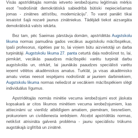
Visās apstrīdētajās normās ietverto ierobežojumu leģitīmais mērķis
esot "nodrošināt demokrātiskā sabiedrībā būtiski nepieciešamas
jomas - zinātnes attīstību, modernizāciju". To varot panākt tikai
iesaistot šajā nozarē jaunus zinātniekus. Tādējādi tiekot aizsargāta
demokrātiskā valsts iekārta.
Bez tam, pēc Saeimas pārstāvja domām, apstrīdētās
Augstskolu
likuma
normas pamudina gados vecākus augstskolu mācībspēkus,
īpaši profesorus, rūpēties par to, lai viņiem būtu aizvietotāji un darba
turpinātāji.
Augstskolu likuma
27. panta
ceturtā daļa nodrošinot to, lai,
pirmkārt, vecākās paaudzes mācībspēki varētu turpināt darbu
augstskolās un, otrkārt, lai jaunākās paaudzes speciālisti varētu
ieņemt vēlētos akadēmiskos amatus. Turklāt, ja visas akadēmisko
amatu vietas neesot iespējams nodrošināt ar jauniem darbiniekiem,
Augstskolu likuma
normas neliedzot ar vecākiem mācībspēkiem slēgt
individuālus līgumus.
Apstrīdētajās normās minētie vecuma ierobežojumi esot jāskata
kopsakarā ar citos likumos minētiem vecuma ierobežojumiem, kas
attiecināmi uz vienlīdz atbildīgiem amatiem, piemēram, tiesnešiem,
prokuroriem un civildienesta ierēdņiem. Atceļot apstrīdētās normas,
netikšot atrisināta galvenā problēma - jaunu speciālistu trūkums
augstākajā izglītībā un zinātnē.