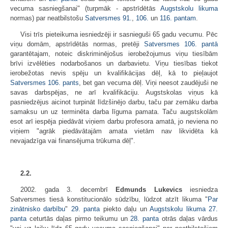
vecuma sasniegšanai" (turpmāk - apstrīdētās
Augstskolu likuma
normas) par neatbilstošu
Satversmes
91.
,
106.
un
116. pantam
.
Visi trīs pieteikuma iesniedzēji ir sasnieguši 65 gadu vecumu. Pēc
viņu domām, apstrīdētās normas, pretēji
Satversmes
106. pantā
garantētajam, noteic diskriminējošus ierobežojumus viņu tiesībām
brīvi izvēlēties nodarbošanos un darbavietu. Viņu tiesības tiekot
ierobežotas nevis spēju un kvalifikācijas dēļ, kā to pieļaujot
Satversmes
106. pants
, bet gan vecuma dēļ. Viņi neesot zaudējuši ne
savas darbspējas, ne arī kvalifikāciju. Augstskolas viņus kā
pasniedzējus aicinot turpināt līdzšinējo darbu, taču par zemāku darba
samaksu un uz terminēta darba līguma pamata. Taču augstskolām
esot arī iespēja piedāvāt viņiem darbu profesora amatā, jo neviena no
viņiem "agrāk piedāvātajām amata vietām nav likvidēta kā
nevajadzīga vai finansējuma trūkuma dēļ".
2.2.
2002. gada 3. decembrī
Edmunds Lukevics
iesniedza
Satversmes tiesā konstitucionālo sūdzību, lūdzot atzīt likuma "
Par
zinātnisko darbību
"
29. panta
piekto daļu un
Augstskolu likuma
27.
panta
ceturtās daļas pirmo teikumu un
28. panta
otrās daļas vārdus