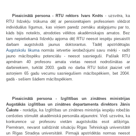
Pieaicinātā persona - RTU rektors Ivars Knēts
- uzsvēra, ka
RTU līdzekļu trūkuma dēļ ar pensionētajiem profesoriem slēdzot
individuālus līgumus, kas viņiem paredz zemāku atalgojumu par to,
kāds bijis noteikts, atrodoties vēlētos akadēmiskajos amatos. Bez
tam nepietiekamā līdzekļu apjoma dēļ RTU neesot iespēju piesaistīt
darbam augstskolā jaunus doktorantus. Tādēļ apstrīdētajās
Augstskolu likuma
normās ietvertie ierobežojumi savu mērķi - radīt
jauno mācībspēku potenciālu - neesot sasnieguši. Pašlaik RTU
apmēram 40 profesoru amata vietas neesot nodrošinātas ar
darbiniekiem, turklāt 2003. gadā no darba RTU būšot jāaiziet vēl
astoņiem 65 gadu vecumu sasniegušiem mācībspēkiem, bet 2004.
gadā - sešiem šādiem mācībspēkiem.
Pieaicinātā persona - Izglītības un zinātnes ministrijas
Augstākās izglītības un zinātnes departamenta direktors Jānis
Čakste
- norādīja, ka Izglītības un zinātnes ministrija iespēju robežās
cenšoties stimulēt akadēmiskā personāla atjaunotni. Viņš uzsvēra, ka
konkurence uz profesoru vietām augstskolās esot atšķirīga.
Piemēram, nevarot salīdzināt situāciju Rīgas Tehniskajā universitātē
un Rīgas Stradiņa universitātē. Pirmajā apstrīdētās normas neesot