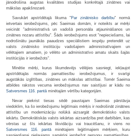
jānodrošina augstas kvalitātes studijas konkrētajā zinātnes vai
mākslas apakšnozarē.
Savukārt apstrīdētajā likuma "
Par zinātnisko darbību
" normā
ietvertais ierobežojums, pēc Saeimas domām, ir noteikts ar mērķi
veicināt "administratīvā un vadošā personāla atjaunināšanos un
zinātnes nozaru attīstību". Šāds ierobežojums esot "nepieciešams, lai
nodrošinātu jaunākās paaudzes speciālistiem iespēju pretendēt uz
valsts zinātnisko institūciju vadošajiem administratīvajiem un
vēlētajiem amatiem, jo vēlēto un administratīvo amatu skaits šajās
institūcijās ir ierobežots".
Minētie mērķi, kurus likumdevējs vēlējies sasniegt, iekļaujot
apstrīdētajās normās pamattiesību ierobežojumus, ir svarīgi
augstākās izglītības, zinātnes un mākslas attīstībai. Tomēr Saeima
atbildes rakstos vecuma ierobežojumus nav saistījusi ar kādu no
Satversmes
116. pantā
minētajām vērtību kategorijām.
Nevar piekrist tiesas sēdē paustajam Saeimas pārstāvja
viedoklim, ka šo ierobežojumu leģitīmais mērķis ir nodrošināt zinātnes
attīstību un modernizāciju nolūkā aizsargāt demokrātisko valsts
iekārtu. Demokrātiskās valsts iekārtas aizsardzība pret darbībām, kas
vērstas uz šīs iekārtas likvidāciju vai traucēšanu, ir viens no
Satversmes
116. pantā
minētajiem leģitīmajiem mērķiem, kuru
sasniegšanai pieļaujams samērīgi ierobežot personu pamattiesības,