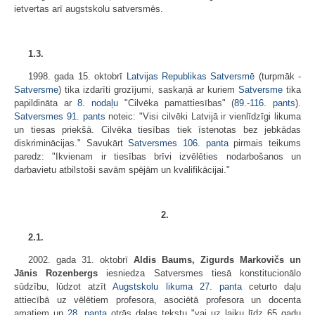
ietvertas arī augstskolu satversmēs.
1.3.
1998. gada 15. oktobrī
Latvijas Republikas Satversmē
(turpmāk -
Satversme
) tika izdarīti grozījumi, saskaņā ar kuriem
Satversme
tika
papildināta ar
8. nodaļu
"Cilvēka pamattiesības" (
89.
-
116. pants
).
Satversmes
91. pants
noteic: "Visi cilvēki Latvijā ir vienlīdzīgi likuma
un tiesas priekšā. Cilvēka tiesības tiek īstenotas bez jebkādas
diskriminācijas." Savukārt
Satversmes
106. panta
pirmais teikums
paredz: "Ikvienam ir tiesības brīvi izvēlēties nodarbošanos un
darbavietu atbilstoši savām spējām un kvalifikācijai."
2.
2.1.
2002. gada 31. oktobrī
Aldis Baums, Zigurds Markovičs un
Jānis Rozenbergs
iesniedza Satversmes tiesā konstitucionālo
sūdzību, lūdzot atzīt
Augstskolu likuma
27. panta
ceturto daļu
attiecībā uz vēlētiem profesora, asociētā profesora un docenta
amatiem un
28. panta
otrās daļas tekstu "vai uz laiku līdz 65 gadu