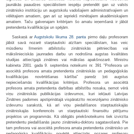
jaunākās paaudzes speciālistiem iespēju pretendēt gan uz valsts
zinātnisko institūciju un augstskolu vadošajiem administratīvajiem un
vēlētajiem amatiem, gan arī uz iepriekš minētajiem akadēmiskajiem
amatiem. Taču galvenajam kritērijam šo amatu ieņemšanā ir jābūt
pretendenta kvalifikācijai un spējām.
Saskaņā ar
Augstskolu likuma
28. panta
pirmo daļu profesoram
jābūt savā nozarē starptautiski atzītam speciālistam, kas veic
mūsdienu līmenim atbilstošu zinātniskās pētniecības vai
mākslinieciskās jaunrades darbu un nodrošina augstas kvalitātes
studijas attiecīgajā zinātnes vai mākslas apakšnozarē. Ministru
kabineta 2001. gada 9. septembra noteikumi nr. 391 "Profesora un
asociētā profesora amata pretendenta zinātniskās un pedagoģiskās
kvalifikācijas novērtēšanas kārtība" paredz ļoti augstus
nepieciešamās kvalifikācijas kritērijus. Profesora un asociētā
profesora amata pretendenta darbības atbilstību nosaka, ņemot vērā
viņu zinātniskās publikācijas izdevumos, kuri iekļauti Latvijas
Zinātnes padomes apstiprinātajā vispāratzīto recenzējamo zinātnisko
izdevumu sarakstā, kā arī viņu piedalīšanos starptautiskajās
zinātniskajās konferencēs un starptautiski finansētu pētījumu
projektos un programmās. Kā obligāts priekšnoteikums tiek izvirzīta
pretendentu piedalīšanās jauno zinātnieku-doktoru sagatavošanā. Pie
tam profesora vai asociētā profesora amata pretendenta zinātnisko un
pedagoģisko kvalifikāciju novērtē attiecīgās nozares profesoru