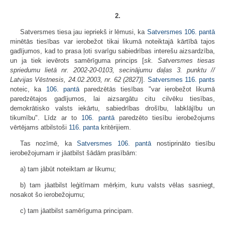
2.
Satversmes tiesa jau iepriekš ir lēmusi, ka
Satversmes
106. pantā
minētās tiesības var ierobežot tikai likumā noteiktajā kārtībā tajos
gadījumos, kad to prasa ļoti svarīgu sabiedrības interešu aizsardzība,
un ja tiek ievērots samērīguma princips [
sk.
Satversmes tiesas
spriedumu lietā nr. 2002-20-0103, secinājumu daļas 3. punktu //
Latvijas Vēstnesis, 24.02.2003, nr. 62 (2827)
].
Satversmes
116. pants
noteic, ka
106. pantā
paredzētās tiesības "var ierobežot likumā
paredzētajos gadījumos, lai aizsargātu citu cilvēku tiesības,
demokrātisko valsts iekārtu, sabiedrības drošību, labklājību un
tikumību". Līdz ar to
106. pantā
paredzēto tiesību ierobežojums
vērtējams atbilstoši
116. panta
kritērijiem.
Tas nozīmē, ka
Satversmes
106. pantā
nostiprināto tiesību
ierobežojumam ir jāatbilst šādām prasībām:
a) tam jābūt noteiktam ar likumu;
b) tam jāatbilst leģitīmam mērķim, kuru valsts vēlas sasniegt,
nosakot šo ierobežojumu;
c) tam jāatbilst samērīguma principam.