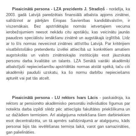
Pieaicinātā persona - LZA prezidents J. Stradiņš
- norādīja, ka
2003. gadā Latvijā paredzētais finansiālā atbalsta apjoms zinātnei,
salīdzinot ar pārējām Eiropas Savienības kandidātvalstīm, ir
viszemākais. Bez apstrīdētajās normās ietvertajiem vecuma
ierobežojumiem neesot nekādu citu apstākļu, kas veicinātu jaunās
paaudzes speciālistu ienākšanu zinātnē un augstākajā izglītībā. Līdz
ar to šīs normas neveicinot zinātnes attīstību Latvijā. Par kritērijiem
visatbilstošāko pretendentu izvēlei attiecībā uz konkrētiem amatiem
augstskolās un valsts zinātniskajās institūcijās esot jāuzskata
personu darba kvalitāte un talants. LZA Senātā vairāki akadēmiķi
atbalstījuši nepieciešamību apstrīdētās normas atstāt spēkā, taču citi
akadēmiķi pauduši uzskatu, ka šo normu darbību nepieciešams
apturēt vai pat tās atcelt.
Pieaicinātā persona - LU rektors Ivars Lācis
- paskaidroja, ka
rektors ar pensionēto akadēmisko personālu individuālos līgumus par
noteikta darba izpildi slēdz pēc attiecīgās fakultātes priekšlikuma un
uz dažādiem termiņiem. Arī atalgojuma noteikšana šiem darbiniekiem
esot decentralizēta, un tā apmērs salīdzinājumā ar atalgojumu, kāds
personai bijis tās ievēlēšanas termiņa laikā, varot gan samazināties,
gan palielināties.