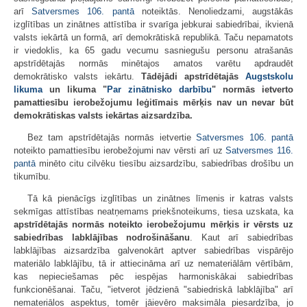
arī
Satversmes
106. pantā
noteiktās. Nenoliedzami, augstākās
izglītības un zinātnes attīstība ir svarīga jebkurai sabiedrībai, ikvienā
valsts iekārtā un formā, arī demokrātiskā republikā. Taču nepamatots
ir viedoklis, ka 65 gadu vecumu sasniegušu personu atrašanās
apstrīdētajās normās minētajos amatos varētu apdraudēt
demokrātisko valsts iekārtu.
Tādējādi apstrīdētajās
Augstskolu
likuma
un likuma "
Par zinātnisko darbību
" normās ietverto
pamattiesību ierobežojumu leģitīmais mērķis nav un nevar būt
demokrātiskas valsts iekārtas aizsardzība.
Bez tam apstrīdētajās normās ietvertie
Satversmes
106. pantā
noteikto pamattiesību ierobežojumi nav vērsti arī uz
Satversmes
116.
pantā
minēto citu cilvēku tiesību aizsardzību, sabiedrības drošību un
tikumību.
Tā kā pienācīgs izglītības un zinātnes līmenis ir katras valsts
sekmīgas attīstības neatņemams priekšnoteikums, tiesa uzskata, ka
apstrīdētajās normās noteikto ierobežojumu mērķis ir vērsts uz
sabiedrības labklājības nodrošināšanu
. Kaut arī sabiedrības
labklājības aizsardzība galvenokārt aptver sabiedrības vispārējo
materiālo labklājību, tā ir attiecināma arī uz nemateriālām vērtībām,
kas nepieciešamas pēc iespējas harmoniskākai sabiedrības
funkcionēšanai. Taču, "ietverot jēdzienā "sabiedriskā labklājība" arī
nemateriālos aspektus, tomēr jāievēro maksimāla piesardzība, jo