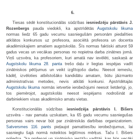
6.
Tiesas sēdē konstitucionālās sūdzības
iesniedzēju pārstāvis J.
Rozenbergs
pauda viedokli, ka apstrīdētās
Augstskolu likuma
normas liedz 65 gadu vecumu sasniegušām personām piedalīties
atklātos konkursos uz profesora, asociētā profesora un docenta
akadēmiskajiem amatiem augstskolās. Šīs normas faktiski atturot 59
gadus vecas un vecākas personas no nopietna darba zinātnes jomā.
Viņš uzsvēra, ka profesoriem, kuri amatā nav ievēlēti, saskaņā ar
Augstskolu likuma
28. panta
trešo daļu ir liegtas iespējas vadīt
zinātniskos pētījumus un veikt izglītojošo darbu. Neesot iemeslu,
kādēļ, izvēloties atbilstošāko kandidātu amatam, būtu jāizmanto
administratīvas metodes, nevis atklāti konkursi. Apstrīdētajās
Augstskolu likuma
normās ietvertie ierobežojumi neesot lietderīgi, jo,
tos piemērojot, augstskolās neesot iespējams nodrošināt ar
darbiniekiem visas akadēmisko amatu vietas.
Konstitucionālās sūdzības
iesniedzēja pārstāvis I. Bišers
uzsvēra - nav pamata uzskatam, ka 65 gadu vecumu sasniegušas
personas vairs nevar būt par zinātniskās darbības organizatoriem.
Satversmes
116. pants
pieļaujot pamattiesību ierobežojumus, lai
sasniegtu šajā normā noteiktos leģitīmos mērķus. Taču I. Bišers
noliedza, "ka profesori un zinātnisko iestāžu vadītāji, kas būs vecāki