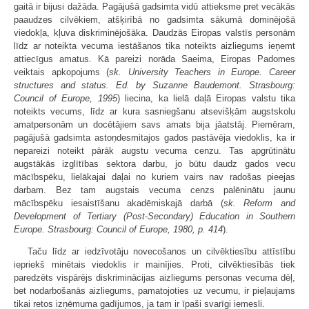
gaitā ir bijusi dažāda. Pagājušā gadsimta vidū attieksme pret vecākās
paaudzes cilvēkiem, atšķirībā no gadsimta sākumā dominējošā
viedokļa, kļuva diskriminējošāka. Daudzās Eiropas valstīs personām
līdz ar noteikta vecuma iestāšanos tika noteikts aizliegums ieņemt
attiecīgus amatus. Kā pareizi norāda Saeima, Eiropas Padomes
veiktais apkopojums (
sk. University Teachers in Europe. Career
structures and status. Ed. by Suzanne Baudemont. Strasbourg:
Council of Europe, 1995
) liecina, ka lielā daļā Eiropas valstu tika
noteikts vecums, līdz ar kura sasniegšanu atsevišķām augstskolu
amatpersonām un docētājiem savs amats bija jāatstāj. Piemēram,
pagājušā gadsimta astoņdesmitajos gados pastāvēja viedoklis, ka ir
nepareizi noteikt pārāk augstu vecuma cenzu. Tas apgrūtinātu
augstākās izglītības sektora darbu, jo būtu daudz gados vecu
mācībspēku, lielākajai daļai no kuriem vairs nav radošas pieejas
darbam. Bez tam augstais vecuma cenzs palēninātu jaunu
mācībspēku iesaistīšanu akadēmiskajā darbā (
sk. Reform and
Development of Tertiary (Post-Secondary) Education in Southern
Europe. Strasbourg: Council of Europe, 1980, p. 414
).
Taču līdz ar iedzīvotāju novecošanos un cilvēktiesību attīstību
iepriekš minētais viedoklis ir mainījies. Proti, cilvēktiesībās tiek
paredzēts vispārējs diskriminācijas aizliegums personas vecuma dēļ,
bet nodarbošanās aizliegums, pamatojoties uz vecumu, ir pieļaujams
tikai retos izņēmuma gadījumos, ja tam ir īpaši svarīgi iemesli.