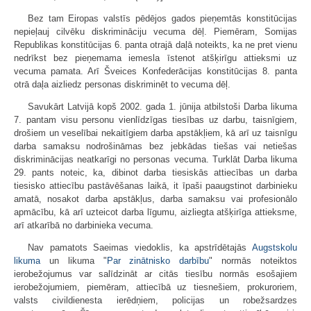
Bez tam Eiropas valstīs pēdējos gados pieņemtās konstitūcijas
nepieļauj cilvēku diskrimināciju vecuma dēļ. Piemēram, Somijas
Republikas konstitūcijas 6. panta otrajā daļā noteikts, ka ne pret vienu
nedrīkst bez pieņemama iemesla īstenot atšķirīgu attieksmi uz
vecuma pamata. Arī Šveices Konfederācijas konstitūcijas 8. panta
otrā daļa aizliedz personas diskriminēt to vecuma dēļ.
Savukārt Latvijā kopš 2002. gada 1. jūnija atbilstoši Darba likuma
7. pantam visu personu vienlīdzīgas tiesības uz darbu, taisnīgiem,
drošiem un veselībai nekaitīgiem darba apstākļiem, kā arī uz taisnīgu
darba samaksu nodrošināmas bez jebkādas tiešas vai netiešas
diskriminācijas neatkarīgi no personas vecuma. Turklāt Darba likuma
29. pants noteic, ka, dibinot darba tiesiskās attiecības un darba
tiesisko attiecību pastāvēšanas laikā, it īpaši paaugstinot darbinieku
amatā, nosakot darba apstākļus, darba samaksu vai profesionālo
apmācību, kā arī uzteicot darba līgumu, aizliegta atšķirīga attieksme,
arī atkarībā no darbinieka vecuma.
Nav pamatots Saeimas viedoklis, ka apstrīdētajās
Augstskolu
likuma
un likuma "
Par zinātnisko darbību
" normās noteiktos
ierobežojumus var salīdzināt ar citās tiesību normās esošajiem
ierobežojumiem, piemēram, attiecībā uz tiesnešiem, prokuroriem,
valsts civildienesta ierēdņiem, policijas un robežsardzes