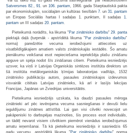
"vai uz laiku līdz 65 gadu vecuma sasniegšanai" par neatbilstošiem
Satversmes
82.
,
91.
un
106. pantam
, 1966. gada Starptautiskā pakta
par ekonomiskajām, sociālajām un kultūras tiesībām
7.
un
31. pantam
un Eiropas Sociālās hartas I sadaļas 1. punktam, II sadaļas
1.
pantam
un III sadaļas
20. pantam
.
Pieteikumā norādīts, ka likuma "
Par zinātnisko darbību
"
29. panta
piektajā daļā (turpmāk - apstrīdētā likuma "
Par zinātnisko darbību
"
norma) paredzētie vecuma ierobežojumi attiecoties uz
visatbildīgākajiem amatiem valsts zinātniskajās iestādēs. Šo amatu
pienākumu veikšanai esot nepieciešama iepriekšēja plašu zināšanu
apguve un spēja nodot šīs zināšanas citiem. Pieteikuma iesniedzējs
uzsver, ka viņš ir Latvijas Organiskās sintēzes institūta direktors un
šā institūta metālorganiskās ķīmijas laboratorijas vadītājs, 1532
zinātnisko publikāciju autors, pasaules zinātniskajos izdevumos
visvairāk citētais Latvijas zinātnieks, kā arī ir lasījis lekcijas
Francijas, Japānas un Zviedrijas universitātēs.
Pieteikuma iesniedzējs uzskata, ka daudzi pasaules mēroga
zinātnieki arī pēc ievērojama vecuma sasniegšanas ir devuši lielu
ieguldījumu zinātnes attīstībā. Lai gan visi cilvēki novecojot un
pakāpeniski to darbspējas mazinoties, šis process esot individuāls,
un tādēļ nevarot visiem cilvēkiem piemērot vienādus ierobežojumus
amatu ieņemšanai. Tā kā pieteikuma iesniedzējs ir sasniedzis 65
gadu vecumu, apstrīdētā likuma "
Par zinātnisko darbību
" norma