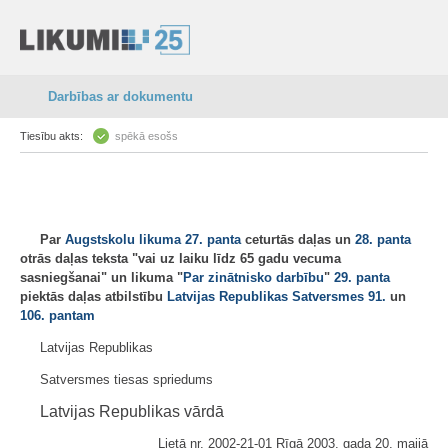
Darbības ar dokumentu
Tiesību akts:
spēkā esošs
Par
Augstskolu likuma
27. panta
ceturtās daļas un
28. panta
otrās daļas teksta "vai uz laiku līdz 65 gadu vecuma
sasniegšanai" un likuma "
Par zinātnisko darbību
"
29. panta
piektās daļas atbilstību
Latvijas Republikas Satversmes
91.
un
106. pantam
Latvijas Republikas
Satversmes tiesas spriedums
Latvijas Republikas vārdā
Lietā nr. 2002-21-01 Rīgā 2003. gada 20. maijā