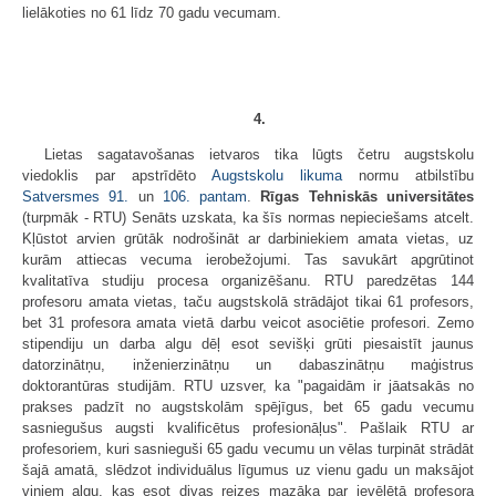
lielākoties no 61 līdz 70 gadu vecumam.
4.
Lietas sagatavošanas ietvaros tika lūgts četru augstskolu
viedoklis par apstrīdēto
Augstskolu likuma
normu atbilstību
Satversmes
91.
un
106. pantam
.
Rīgas Tehniskās universitātes
(turpmāk - RTU) Senāts uzskata, ka šīs normas nepieciešams atcelt.
Kļūstot arvien grūtāk nodrošināt ar darbiniekiem amata vietas, uz
kurām attiecas vecuma ierobežojumi. Tas savukārt apgrūtinot
kvalitatīva studiju procesa organizēšanu. RTU paredzētas 144
profesoru amata vietas, taču augstskolā strādājot tikai 61 profesors,
bet 31 profesora amata vietā darbu veicot asociētie profesori. Zemo
stipendiju un darba algu dēļ esot sevišķi grūti piesaistīt jaunus
datorzinātņu, inženierzinātņu un dabaszinātņu maģistrus
doktorantūras studijām. RTU uzsver, ka "pagaidām ir jāatsakās no
prakses padzīt no augstskolām spējīgus, bet 65 gadu vecumu
sasniegušus augsti kvalificētus profesionāļus". Pašlaik RTU ar
profesoriem, kuri sasnieguši 65 gadu vecumu un vēlas turpināt strādāt
šajā amatā, slēdzot individuālus līgumus uz vienu gadu un maksājot
viņiem algu, kas esot divas reizes mazāka par ievēlētā profesora