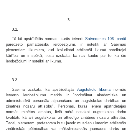
3.
3.1.
Tā kā apstrīdētās normas, kurās ietverti
Satversmes
106. pantā
paredzēto pamattiesību ierobežojumi, ir noteikti ar Saeimas
pieņemtiem likumiem, kuri izsludināti atbilstoši likumā noteiktajai
kārtībai un ir spēkā, tiesa uzskata, ka nav šaubu par to, ka šie
ierobežojumi ir noteikti ar likumu.
3.2.
Saeima uzskata, ka apstrīdētajās
Augstskolu likuma
normās
ietverto ierobežojumu mērķis ir "nodrošināt akadēmiskā un
administratīvā personāla atjaunošanu un augstskolas darbības un
zinātnes nozaru attīstību". Personas, kuras ieņem apstrīdētajās
normās minētos amatus, lielā mērā nosakot augstskolas darba
kvalitāti, kā arī augstskolas un attiecīgo zinātnes nozaru attīstību.
Tādēļ, piemēram, profesoram būtu jāveic mūsdienu līmenim atbilstošs
zinātniskās pētniecības vai mākslinieciskās jaunrades darbs un