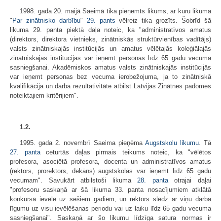
1998. gada 20. maijā Saeimā tika pieņemts likums, ar kuru likuma
"
Par zinātnisko darbību
"
29. pants
vēlreiz tika grozīts. Šobrīd šā
likuma 29. panta piektā daļa noteic, ka "administratīvos amatus
(direktors, direktora vietnieks, zinātniskās struktūrvienības vadītājs)
valsts zinātniskajās institūcijās un amatus vēlētajās koleģiālajās
zinātniskajās institūcijās var ieņemt personas līdz 65 gadu vecuma
sasniegšanai. Akadēmiskos amatus valsts zinātniskajās institūcijās
var ieņemt personas bez vecuma ierobežojuma, ja to zinātniskā
kvalifikācija un darba rezultativitāte atbilst Latvijas Zinātnes padomes
noteiktajiem kritērijiem".
1.2.
1995. gada 2. novembrī Saeima pieņēma
Augstskolu likumu
. Tā
27. panta
ceturtās daļas pirmais teikums noteic, ka "vēlētos
profesora, asociētā profesora, docenta un administratīvos amatus
(rektors, prorektors, dekāns) augstskolās var ieņemt līdz 65 gadu
vecumam". Savukārt atbilstoši likuma
28. panta
otrajai daļai
"profesoru saskaņā ar šā likuma 33. panta nosacījumiem atklātā
konkursā ievēlē uz sešiem gadiem, un rektors slēdz ar viņu darba
līgumu uz visu ievēlēšanas periodu vai uz laiku līdz 65 gadu vecuma
sasniegšanai". Saskaņā ar šo likumu līdzīga satura normas ir