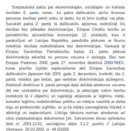
Starptautiskā pakta par ekonomiskajām, sociālajām un kultūras
tiesībām
6. pants
noteic, ka pakta dalībvalstis atzīst ikvienas
personas tiesības pelnīt iztiku ar darbu, ko tā brīvi izvēlas vai pilda.
Savukārt pakta
2. pantā
tā dalībvalstis apņemas nodrošināt šīs
tiesības bez jebkādas diskriminācijas. Eiropas Cilvēka tiesību un
pamatbrīvību aizsardzības konvencijas 12. protokolā, kuru ir
parakstījusi arī Latvijas Republika, paredzēta jebkuras ar likumu
noteiktas tiesības nodrošināšana bez diskriminācijas. Saskaņā ar
Eiropas Savienības Pamattiesību hartas 21. pantu jebkura
diskriminācija atkarībā no personu vecuma ir aizliegta. Bez tam
Eiropas Padomes 2000. gada 27. novembra direktīvā
2000/78/EC
,
kuras prasību izpildei nepieciešamie akti Eiropas Savienības
dalībvalstīm jāpieņem līdz 2003. gada 2. decembrim, konkrēti, tās 2.
pantā, noteikts gan tiešas, gan netiešas diskriminācijas aizliegums.
Atbilstoši direktīvas 6. panta pirmajai daļai dažāda attieksme vecuma
dēļ nav uzskatāma par diskrimināciju, ja attiecīgās valsts tiesību
kontekstā tā ir objektīvi un saprātīgi attaisnota ar leģitīmu mērķi,
ieskaitot leģitīmu nodarbinātības politiku un mērķus saistībā ar darba
tirgu un profesionālo izglītību, un ja šā mērķa sasniegšanas līdzekļi ir
atbilstīgi un nepieciešami. Līdzīga rakstura normas atrodamas arī
citos starptautiskajos dokumentos [
sk. Satversmes tiesas spriedumu
lietā nr. 2001-12-01, secinājumu daļas 3.1.2. punktu // Latvijas
Vēstnesis, 20.03.2002, nr. 44 (2169)
].