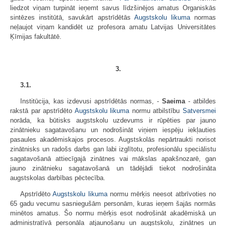
liedzot viņam turpināt ieņemt savus līdzšinējos amatus Organiskās
sintēzes institūtā, savukārt apstrīdētās
Augstskolu likuma
normas
neļaujot viņam kandidēt uz profesora amatu Latvijas Universitātes
Ķīmijas fakultātē.
3.
3.1.
Institūcija, kas izdevusi apstrīdētās normas, -
Saeima
- atbildes
rakstā par apstrīdēto
Augstskolu likuma
normu atbilstību
Satversmei
norāda, ka būtisks augstskolu uzdevums ir rūpēties par jauno
zinātnieku sagatavošanu un nodrošināt viņiem iespēju iekļauties
pasaules akadēmiskajos procesos. Augstskolās nepārtraukti norisot
zinātnisks un radošs darbs gan labi izglītotu, profesionālu speciālistu
sagatavošanā attiecīgajā zinātnes vai mākslas apakšnozarē, gan
jauno zinātnieku sagatavošanā un tādējādi tiekot nodrošināta
augstskolas darbības pēctecība.
Apstrīdēto
Augstskolu likuma
normu mērķis neesot atbrīvoties no
65 gadu vecumu sasniegušām personām, kuras ieņem šajās normās
minētos amatus. Šo normu mērķis esot nodrošināt akadēmiskā un
administratīvā personāla atjaunošanu un augstskolu, zinātnes un