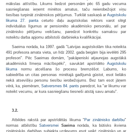
mākslas attīstību. Likums liedzot personām pēc 65 gadu vecuma
sasniegšanas ieņemt minētos amatus, taču neierobežojot viņu
tiesības turpināt zinātniskos pētījumus. Turklāt saskaņā ar
Augstskolu
likuma
27. panta
ceturto daļu augstskolas rektors varot slēgt
individuālus līgumus ar pensionēto akadēmisko personālu, arī par
zinātnisko pētījumu veikšanu, paredzot konkrētu samaksu par
noteiktu darba apjomu atbilstoši darbinieka kvalifikācijai.
Saeima norāda, ka 1997. gadā "Latvijas augstskolām tika noteikta
491 profesora amata vieta, un līdz 2002. gada beigām bija ievēlēti 295
profesori". Pēc Saeimas domām, "pakāpeniski atjaunojas augstākā
akadēmiskā līmeņa mācībspēki", savukārt apstrīdēto
Augstskolu
likuma
normu atcelšana šo procesu bremzēšot. Labums, ko
sabiedrība un citas personas minētajā gadījumā gūstot, esot lielāks
nekā atsevišķu personu tiesību ierobežojums. Bez tam esot jāņem
vērā, ka, piemēram,
Satversmes
84. pants
paredzot, ka "ar likumu var
noteikt vecumu, ar kura sasniegšanu tiesneši atstāj savu amatu".
3.2.
Atbildes rakstā par apstrīdētās likuma "
Par zinātnisko darbību
"
normas atbilstību
Satversmei
Saeima
norāda, ka būtisks ikviena
zinātniskās darbības subjekta uzdevums esot veikt zinātnisko un ar