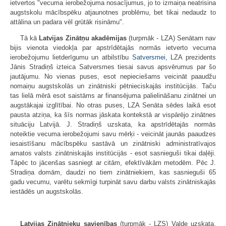
ietvertos "vecuma ierobežojuma nosacījumus, jo to izmaiņa neatrisina
augstskolu mācībspēku atjaunotnes problēmu, bet tikai nedaudz to
attālina un padara vēl grūtāk risināmu".
Tā kā
Latvijas Zinātņu akadēmijas
(turpmāk - LZA) Senātam nav
bijis vienota viedokļa par apstrīdētajās normās ietverto vecuma
ierobežojumu lietderīgumu un atbilstību
Satversmei
, LZA prezidents
Jānis Stradiņš izteica Satversmes tiesai savus apsvērumus par šo
jautājumu. No vienas puses, esot nepieciešams veicināt paaudžu
nomaiņu augstskolās un zinātniski pētnieciskajās institūcijās. Taču
tas lielā mērā esot saistāms ar finansējuma palielināšanu zinātnei un
augstākajai izglītībai. No otras puses, LZA Senāta sēdes laikā esot
pausta atziņa, ka šīs normas jāskata kontekstā ar vispārējo zinātnes
situāciju Latvijā. J. Stradiņš uzskata, ka apstrīdētajās normās
noteiktie vecuma ierobežojumi savu mērķi - veicināt jaunās paaudzes
iesaistīšanu mācībspēku sastāvā un zinātniski administratīvajos
amatos valsts zinātniskajās institūcijās - esot sasnieguši tikai daļēji.
Tāpēc to jācenšas sasniegt ar citām, efektīvākām metodēm. Pēc J.
Stradiņa domām, daudzi no tiem zinātniekiem, kas sasnieguši 65
gadu vecumu, varētu sekmīgi turpināt savu darbu valsts zinātniskajās
iestādēs un augstskolās.
Latvijas Zinātnieku savienības
(turpmāk - LZS) Valde uzskata,