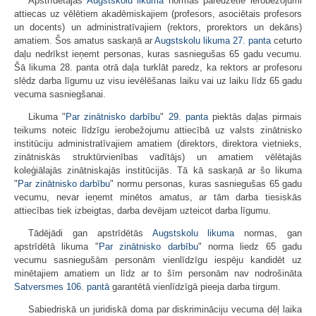
Apstrīdētajās
Augstskolu likuma
normās paredzētie ierobežojumi
attiecas uz vēlētiem akadēmiskajiem (profesors, asociētais profesors
un docents) un administratīvajiem (rektors, prorektors un dekāns)
amatiem. Šos amatus saskaņā ar
Augstskolu likuma
27. panta
ceturto
daļu nedrīkst ieņemt personas, kuras sasniegušas 65 gadu vecumu.
Šā likuma 28. panta otrā daļa turklāt paredz, ka rektors ar profesoru
slēdz darba līgumu uz visu ievēlēšanas laiku vai uz laiku līdz 65 gadu
vecuma sasniegšanai.
Likuma "
Par zinātnisko darbību
"
29. panta
piektās daļas pirmais
teikums noteic līdzīgu ierobežojumu attiecībā uz valsts zinātnisko
institūciju administratīvajiem amatiem (direktors, direktora vietnieks,
zinātniskās struktūrvienības vadītājs) un amatiem vēlētajās
koleģiālajās zinātniskajās institūcijās. Tā kā saskaņā ar šo likuma
"
Par zinātnisko darbību
" normu personas, kuras sasniegušas 65 gadu
vecumu, nevar ieņemt minētos amatus, ar tām darba tiesiskās
attiecības tiek izbeigtas, darba devējam uzteicot darba līgumu.
Tādējādi gan apstrīdētās
Augstskolu likuma
normas, gan
apstrīdētā likuma "
Par zinātnisko darbību
" norma liedz 65 gadu
vecumu sasniegušām personām vienlīdzīgu iespēju kandidēt uz
minētajiem amatiem un līdz ar to šīm personām nav nodrošināta
Satversmes
106. pantā
garantētā vienlīdzīgā pieeja darba tirgum.
Sabiedriskā un juridiskā doma par diskrimināciju vecuma dēļ laika