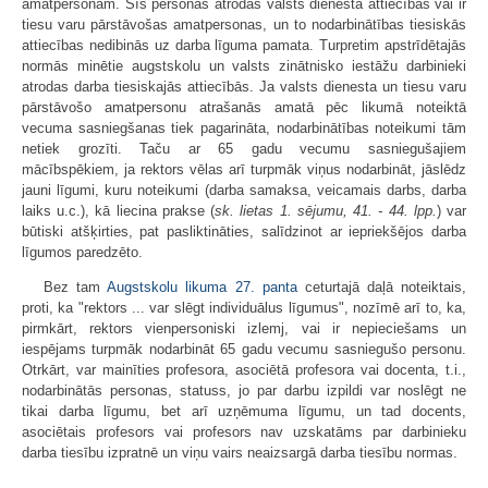
amatpersonām. Šīs personas atrodas valsts dienesta attiecībās vai ir
tiesu varu pārstāvošas amatpersonas, un to nodarbinātības tiesiskās
attiecības nedibinās uz darba līguma pamata. Turpretim apstrīdētajās
normās minētie augstskolu un valsts zinātnisko iestāžu darbinieki
atrodas darba tiesiskajās attiecībās. Ja valsts dienesta un tiesu varu
pārstāvošo amatpersonu atrašanās amatā pēc likumā noteiktā
vecuma sasniegšanas tiek pagarināta, nodarbinātības noteikumi tām
netiek grozīti. Taču ar 65 gadu vecumu sasniegušajiem
mācībspēkiem, ja rektors vēlas arī turpmāk viņus nodarbināt, jāslēdz
jauni līgumi, kuru noteikumi (darba samaksa, veicamais darbs, darba
laiks u.c.), kā liecina prakse (
sk. lietas 1. sējumu, 41. - 44. lpp.
) var
būtiski atšķirties, pat pasliktināties, salīdzinot ar iepriekšējos darba
līgumos paredzēto.
Bez tam
Augstskolu likuma
27. panta
ceturtajā daļā noteiktais,
proti, ka "rektors ... var slēgt individuālus līgumus", nozīmē arī to, ka,
pirmkārt, rektors vienpersoniski izlemj, vai ir nepieciešams un
iespējams turpmāk nodarbināt 65 gadu vecumu sasniegušo personu.
Otrkārt, var mainīties profesora, asociētā profesora vai docenta, t.i.,
nodarbinātās personas, statuss, jo par darbu izpildi var noslēgt ne
tikai darba līgumu, bet arī uzņēmuma līgumu, un tad docents,
asociētais profesors vai profesors nav uzskatāms par darbinieku
darba tiesību izpratnē un viņu vairs neaizsargā darba tiesību normas.