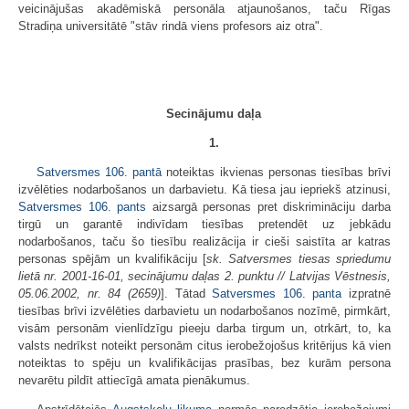
veicinājušas akadēmiskā personāla atjaunošanos, taču Rīgas
Stradiņa universitātē "stāv rindā viens profesors aiz otra".
Secinājumu daļa
1.
Satversmes
106. pantā
noteiktas ikvienas personas tiesības brīvi
izvēlēties nodarbošanos un darbavietu. Kā tiesa jau iepriekš atzinusi,
Satversmes
106. pants
aizsargā personas pret diskrimināciju darba
tirgū un garantē indivīdam tiesības pretendēt uz jebkādu
nodarbošanos, taču šo tiesību realizācija ir cieši saistīta ar katras
personas spējām un kvalifikāciju [
sk. Satversmes tiesas spriedumu
lietā nr. 2001-16-01, secinājumu daļas 2. punktu // Latvijas Vēstnesis,
05.06.2002, nr. 84 (2659)
]. Tātad
Satversmes
106. panta
izpratnē
tiesības brīvi izvēlēties darbavietu un nodarbošanos nozīmē, pirmkārt,
visām personām vienlīdzīgu pieeju darba tirgum un, otrkārt, to, ka
valsts nedrīkst noteikt personām citus ierobežojošus kritērijus kā vien
noteiktas to spēju un kvalifikācijas prasības, bez kurām persona
nevarētu pildīt attiecīgā amata pienākumus.