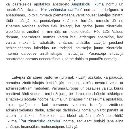
ka pašreizējos apstākļos apstrīdēto
Augstskolu likuma
normu un
apstrīdētās likuma "
Par zinātnisko darbību
" normas lietderīgums ir
apšaubāms, jo to turpmāka piemērošana varot novest Latvijas zinātni
tādā situācijā, ka pieredzējuši zinātnieki formālu iemeslu dēļ no
zinātnes vadības aprites tiek izslēgti, bet gados jauno zinātnieku
pieplūdums zinātnē ir minimāls un nepietiekošs. Pēc LZS Valdes
domām, apstrīdētās normas varētu būt lietderīgas apstākļos, kad
valsts maksimāli atbalstītu zinātnes attīstību Latvijā, piešķirot
nepieciešamos līdzekļus un tādējādi sekmējot jauno zinātnieku
interesi darboties zinātniskajās institūcijās. Pašreizējā situācijā
apstrīdētās normas nenodrošinot zinātnē dabisko paaudžu nomaiņu.
Latvijas Zinātnes padome
(turpmāk - LZP) uzskata, ka paaudžu
nomaiņu zinātniskajās institūcijās un augstskolās nevarot veikt ar
administratīvām metodēm. Vairumā Eiropas un pasaules valstu, kurās
pastāvot šādi vecuma ierobežojumi, tie darbojoties būtiski atšķirīgos
zinātnieku sociālā nodrošinājuma un zinātnes finansējuma apstākļos.
Tajos gadījumos, kad personas vecums traucējot zinātnes
administrēšanas darbu, attiecīgo darbinieku nomaiņu varot panākt ar
citiem juridiskiem līdzekļiem. Ja tikšot atstāta spēkā apstrīdētā
likuma "
Par zinātnisko darbību
" norma, tad esot būtiski jāpalielina
zinātnes finansiālais nodrošinājums Latvijā.