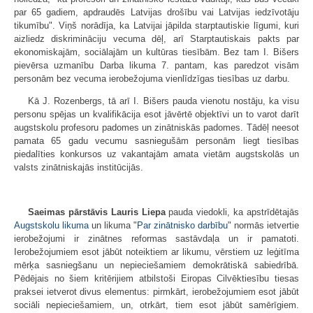
par 65 gadiem, apdraudēs Latvijas drošību vai Latvijas iedzīvotāju
tikumību". Viņš norādīja, ka Latvijai jāpilda starptautiskie līgumi, kuri
aizliedz diskrimināciju vecuma dēļ, arī Starptautiskais pakts par
ekonomiskajām, sociālajām un kultūras tiesībām. Bez tam I. Bišers
pievērsa uzmanību Darba likuma 7. pantam, kas paredzot visām
personām bez vecuma ierobežojuma vienlīdzīgas tiesības uz darbu.
Kā J. Rozenbergs, tā arī I. Bišers pauda vienotu nostāju, ka visu
personu spējas un kvalifikācija esot jāvērtē objektīvi un to varot darīt
augstskolu profesoru padomes un zinātniskās padomes. Tādēļ neesot
pamata 65 gadu vecumu sasniegušām personām liegt tiesības
piedalīties konkursos uz vakantajām amata vietām augstskolās un
valsts zinātniskajās institūcijās.
Saeimas pārstāvis Lauris Liepa
pauda viedokli, ka apstrīdētajās
Augstskolu likuma
un likuma "
Par zinātnisko darbību
" normās ietvertie
ierobežojumi ir zinātnes reformas sastāvdaļa un ir pamatoti.
Ierobežojumiem esot jābūt noteiktiem ar likumu, vērstiem uz leģitīma
mērķa sasniegšanu un nepieciešamiem demokrātiskā sabiedrībā.
Pēdējais no šiem kritērijiem atbilstoši Eiropas Cilvēktiesību tiesas
praksei ietverot divus elementus: pirmkārt, ierobežojumiem esot jābūt
sociāli nepieciešamiem, un, otrkārt, tiem esot jābūt samērīgiem.