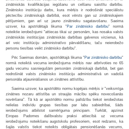
zinātniskās kvalifikācijas iegūšanu un celšanu saistītu darbību.
Zinātnisko institūciju darbs, kura mērķis ir nodrošināt speciālistu
pēctecību zinātniskajā darbībā, esot vērsts gan uz zinātniskajiem
pētījumiem, gan arī uz jauno zinātnieku sagatavošanu. Saeima
uzsver, ka apstrīdētajā likuma "
Par zinātnisko darbību
" normā
noteiktie ierobežojumi "attiecas tikai uz personām, kas nosaka valsts
zinātniskās institūcijas zinātniskās darbības galvenos virzienus, kā
arī veic institūciju administratīvo pārvaldīšanu, taču neierobežo
personu tiesības veikt zinātnisko darbību".
Pēc Saeimas domām, apstrīdētajā likuma "
Par zinātnisko darbību
"
normā noteiktā vecuma ierobežojuma mērķis nav atbrīvoties no 65
gadu vecumu sasniegušām personām zinātniskajā darbībā, bet gan
nodrošināt valsts zinātnisko institūciju administratīvā un vadošā
personāla atjaunināšanos un zinātnes attīstību.
Saeima uzsver, ka apstrīdēto normu kopējais mērķis ir "veiksmīga
zinātnes nozaru attīstība un straujās mācību spēku novecošanās
novēršana". Tā kā ar apstrīdēto normu palīdzību tiekot ierobežotas
nelielas indivīdu grupas tiesības par labu sabiedrībai, šāds
ierobežojums atbilstot samērīguma principam. Turklāt, apzinot
Eiropas Padomes dalībvalstu praksi attiecībā uz vecuma
ierobežojumu noteikšanu augstskolu profesoriem, esot redzams, ka
šajās valstīs tiekot noteikts obligātais pensionēšanās vecums,