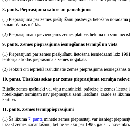
8. pants. Pieprasījuma saturs un pamatojums
(1) Pieprasījumā par zemes piešķiršanu pastāvīgā lietošanā norādāma 
izmantošanas mērķis.
(2) Pieprasījumam pievienojams zemes platības lieluma un saimniecis
9. pants. Zemes pieprasījuma iesniegšanas termiņš un vieta
(1) Pieprasījumi par zemes piešķiršanu lietošanā iesniedzami līdz 199
teritorijā atrodas pieprasāmais zemes nogabals.
(2) Jebkuri citi iepriekš izsludinātie zemes pieprasījuma iesniegšanas
10. pants. Tiesiskās sekas par zemes pieprasījuma termiņa neiev
Bijušie zemes īpašnieki vai viņu mantinieki, pašreizējie zemes lietotāji
noteiktajam termiņam nav pieprasījuši zemi lietošanā, zaudē šā likum
kārtībā.
11. pants. Zemes termiņpieprasījumi
(1) Šā likuma
7. pantā
minētie zemes pieprasītāji var iesniegt pieprasī
uzsākt zemes izmantošanu, bet ne vēlāku par 1996. gada 1. novembri.