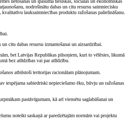
zemes lietošanas un īpašuma tiesiskās, sociālās un ekonomiskās
a atjaunošanu, nodrošinātu dabas un citu resursu saimniecisku
 kvalitatīvu lauksaimniecības produktu ražošanas palielināšanu.
ībai.
s un citu dabas resursu izmantošanai un aizsardzībai.
nām, bet Latvijas Republikas pilsoņiem, kuri to vēlēsies, likumā
mā bez atlīdzības vai par atlīdzību.
šanos atbilstoši teritorijas racionālam plānojumam.
 nav iespējama sabiedriski nepieciešamo ēku, būvju un ražošanas
 turpmākam pastāvīgumam, kā arī viensētu saglabāšanai un
elumu noteikt saskaņā ar paredzētajām normām vai projektu