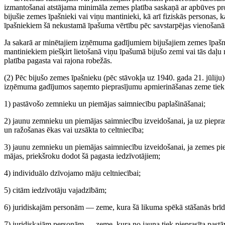
izmantošanai atstājama minimāla zemes platība saskaņā ar apbūves pr
bijušie zemes īpašnieki vai viņu mantinieki, kā arī fiziskās personas, 
īpašniekiem šā nekustamā īpašuma vērtību pēc savstarpējas vienošanā
Ja sakarā ar minētajiem izņēmuma gadījumiem bijušajiem zemes īpašni
mantiniekiem piešķirt lietošanā viņu īpašumā bijušo zemi vai tās daļu 
platība pagasta vai rajona robežās.
(2) Pēc bijušo zemes īpašnieku (pēc stāvokļa uz 1940. gada 21. jūliju
izņēmuma gadījumos saņemto pieprasījumu apmierināšanas zeme tiek pi
1) pastāvošo zemnieku un piemājas saimniecību paplašināšanai;
2) jaunu zemnieku un piemājas saimniecību izveidošanai, ja uz piepr
un ražošanas ēkas vai uzsākta to celtniecība;
3) jaunu zemnieku un piemājas saimniecību izveidošanai, ja zemes p
mājas, priekšroku dodot šā pagasta iedzīvotājiem;
4) individuālo dzīvojamo māju celtniecībai;
5) citām iedzīvotāju vajadzībām;
6) juridiskajām personām — zeme, kura šā likuma spēkā stāšanās brīdī 
7) juridiskajām personām — zeme, kura no jauna tiek pieprasīta pastāv