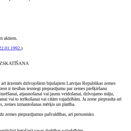
em aktiem.
22.01.1992.
)
IZSKATĪŠANA
ā arī ārzemēs dzīvojošiem bijušajiem Latvijas Republikas zemes
iem ir tiesības iesniegt pieprasījumu par zemes piešķiršanu
turēšanai, atjaunošanai vai jaunu veidošanai, dzīvojamo māju,
anai vai to ierīkošanai vai citām vajadzībām. Ja zeme pieprasīta arī
as, zemes izmantošanas mērķis un platība.
edz zemes pieprasījumus pašvaldības, arī personisko
pastāvīgā lietošanā savas darbības vajadzībām.