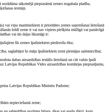
umā norādāma sākotnējā pieprasāmā zemes nogabala platība,
ķiršanas termiņi.
ju) vai viņu mantiniekiem ir prioritātes zemes saņemšanai lietošanā
stāšanās brīdī zeme ir vai nav viņiem piešķirta mūžīgā vai pastāvīgā
tības vai tās daļas likumīgi ir:
ijušajiem šīs zemes īpašniekiem piederošu ēku;
cība, saglabājot šo māju īpašniekiem zemi piemājas saimniecībai;
dota dabas aizsardzības iestāžu lietošanā un citi valsts īpaši
s uz Latvijas Republikas Vides aizsardzības komitejas pieprasījumu,
iprina Latvijas Republikas Ministru Padome;
dzībām nepieciešamā zeme;
as un sabiedrības nozīmes būves, ēkas vai augļu dārzi, kuru