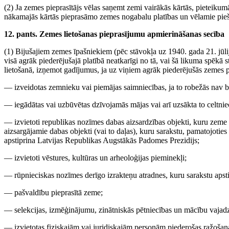
(2) Ja zemes pieprasītājs vēlas saņemt zemi vairākās kārtās, pieteik
nākamajās kārtās pieprasāmo zemes nogabalu platības un vēlamie pieš
12. pants. Zemes lietošanas pieprasījumu apmierināšanas secība
(1) Bijušajiem zemes īpašniekiem (pēc stāvokļa uz 1940. gada 21. jūli
visā agrāk piederējušajā platībā neatkarīgi no tā, vai šā likuma spēkā 
lietošanā, izņemot gadījumus, ja uz viņiem agrāk piederējušās zemes pla
— izveidotas zemnieku vai piemājas saimniecības, ja to robežās nav b
— iegādātas vai uzbūvētas dzīvojamās mājas vai arī uzsākta to celtnie
— izvietoti republikas nozīmes dabas aizsardzības objekti, kuru zeme no
aizsargājamie dabas objekti (vai to daļas), kuru sarakstu, pamatojotie
apstiprina Latvijas Republikas Augstākās Padomes Prezidijs;
— izvietoti vēstures, kultūras un arheoloģijas pieminekļi;
— rūpnieciskas nozīmes derīgo izrakteņu atradnes, kuru sarakstu apst
— pašvaldību pieprasītā zeme;
— selekcijas, izmēģinājumu, zinātniskās pētniecības un mācību vaja
— izvietotas fiziskajām vai juridiskajām personām piederošas ražošan