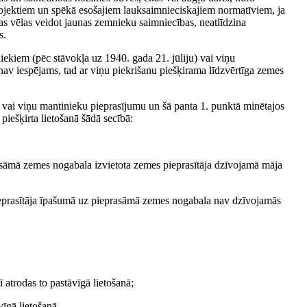
ojektiem un spēkā esošajiem lauksaimnieciskajiem normatīviem, ja
kas vēlas veidot jaunas zemnieku saimniecības, neatlīdzina
s.
ekiem (pēc stāvokļa uz 1940. gada 21. jūliju) vai viņu
nav iespējams, tad ar viņu piekrišanu piešķirama līdzvērtīga zemes
) vai viņu mantinieku pieprasījumu un šā panta 1. punktā minētajos
ešķirta lietošanā šādā secībā:
asāmā zemes nogabala izvietota zemes pieprasītāja dzīvojamā māja
ieprasītāja īpašumā uz pieprasāmā zemes nogabala nav dzīvojamās
atrodas to pastāvīgā lietošanā;
īgā lietošanā.