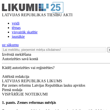
LATVIJAS REPUBLIKAS TIESĪBU AKTI
veidi
tēmas
visvairāk skatītie
jaunākie
uz sākumu
Izvērstā meklēšana
Autorizēties savā kontā
Kādēļ autorizēties vai reģistrēties?
Attēlotā redakcija
LATVIJAS REPUBLIKAS LIKUMS
Par zemes reformu Latvijas Republikas lauku apvidos
Pirmā nodaļa
VISPĀRĪGIE NOTEIKUMI
1. pants. Zemes reformas mērķis