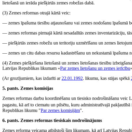
lietošanā un ierāda piešķirtās zemes robežas dabā.
(3) Zemes reformas otrajā kārtā veic:
— zemes īpašuma tiesību atjaunošanu vai zemes nodošanu īpašumā bez 
— zemes reformas pirmajā kārtā nesadalītās zemes inventarizāciju, tā
— piešķirtās zemes robežu un teritoriju uzmērīšanu un zemes lietojum
— zemes un citu dabas resursu kadastrēšanu un nekustamā īpašuma n
(4) Zemes piešķiršana lietošanā un zemes lietošanas tiesību izbeigšana 
Latvijas Republikas likumam «
Par zemes lietošanu un zemes ierīcību
(Ar grozījumiem, kas izdarīti ar
22.01.1992
. likumu, kas stājas spēkā
5. pants. Zemes komisijas
Zemes reformas darbu koordinēšanu un tiesisko nodrošināšanu veic 
pagastu, kā arī to ciematu un pilsētu, kuru administratīvajā pakļautībā
Republikas likumu "
Par zemes komisijām
".
6. pants. Zemes reformas tiesiskais nodrošinājums
Zemes reforma veicama atbilstoši šim likumam, kā arī Latvijas Repub