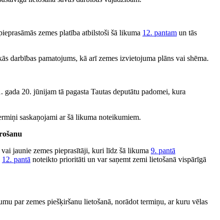
pieprasāmās zemes platība atbilstoši šā likuma
12. pantam
un tās
kās darbības pamatojums, kā arī zemes izvietojuma plāns vai shēma.
1. gada 20. jūnijam tā pagasta Tautas deputātu padomei, kura
 termiņi saskaņojami ar šā likuma noteikumiem.
ērošanu
 vai jaunie zemes pieprasītāji, kuri līdz šā likuma
9. pantā
a
12. pantā
noteikto prioritāti un var saņemt zemi lietošanā vispārīgā
jumu par zemes piešķiršanu lietošanā, norādot termiņu, ar kuru vēlas