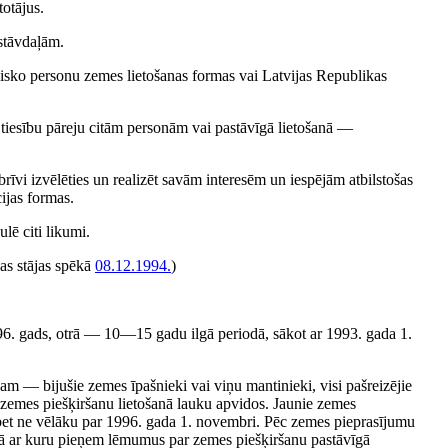
otājus.
stāvdaļām.
idisko personu zemes lietošanas formas vai Latvijas Republikas
s tiesību pāreju citām personām vai pastāvīgā lietošanā —
brīvi izvēlēties un realizēt savām interesēm un iespējām atbilstošas
ijas formas.
lē citi likumi.
kas stājas spēkā
08.12.1994.
)
6. gads, otrā — 10—15 gadu ilgā periodā, sākot ar 1993. gada 1.
am — bijušie zemes īpašnieki vai viņu mantinieki, visi pašreizējie
r zemes piešķiršanu lietošanā lauku apvidos. Jaunie zemes
 bet ne vēlāku par 1996. gada 1. novembri. Pēc zemes pieprasījumu
aņā ar kuru pieņem lēmumus par zemes piešķiršanu pastāvīgā