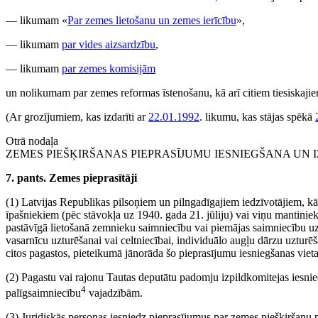
— likumam «
Par zemes lietošanu un zemes ierīcību
»,
— likumam
par vides aizsardzību
,
— likumam
par zemes komisijām
un nolikumam par zemes reformas īstenošanu, kā arī citiem tiesiskaji
(Ar grozījumiem, kas izdarīti ar
22.01.1992
. likumu, kas stājas spēkā
Otrā nodaļa
ZEMES PIEŠĶIRŠANAS PIEPRASĪJUMU IESNIEGŠANA UN 
7. pants. Zemes pieprasītāji
(1) Latvijas Republikas pilsoņiem un pilngadīgajiem iedzīvotājiem, k
īpašniekiem (pēc stāvokļa uz 1940. gada 21. jūliju) vai viņu mantiniek
pastāvīgā lietošanā zemnieku saimniecību vai piemājas saimniecību uz
vasarnīcu uzturēšanai vai celtniecībai, individuālo augļu dārzu uzturēš
citos pagastos, pieteikumā jānorāda šo pieprasījumu iesniegšanas viet
(2) Pagastu vai rajonu Tautas deputātu padomju izpildkomitejas iesni
4
palīgsaimniecību
vajadzībām.
(3) Juridiskās personas iesniedz pieprasījumus par zemes piešķiršanu 