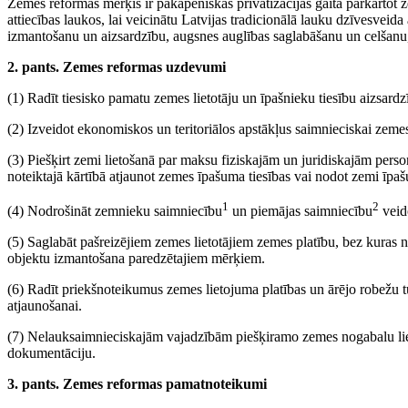
Zemes reformas mērķis ir pakāpeniskas privatizācijas gaitā pārkārtot 
attiecības laukos, lai veicinātu Latvijas tradicionālā lauku dzīvesveid
izmantošanu un aizsardzību, augsnes auglības saglabāšanu un celšanu,
2. pants. Zemes reformas uzdevumi
(1) Radīt tiesisko pamatu zemes lietotāju un īpašnieku tiesību aizsardz
(2) Izveidot ekonomiskos un teritoriālos apstākļus saimnieciskai zeme
(3) Piešķirt zemi lietošanā par maksu fiziskajām un juridiskajām perso
noteiktajā kārtībā atjaunot zemes īpašuma tiesības vai nodot zemi īpašu
1
2
(4) Nodrošināt zemnieku saimniecību
un piemājas saimniecību
veido
(5) Saglabāt pašreizējiem zemes lietotājiem zemes platību, bez kuras
objektu izmantošana paredzētajiem mērķiem.
(6) Radīt priekšnoteikumus zemes lietojuma platības un ārējo robežu
atjaunošanai.
(7) Nelauksaimnieciskajām vajadzībām piešķiramo zemes nogabalu li
dokumentāciju.
3. pants. Zemes reformas pamatnoteikumi