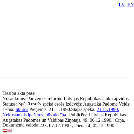
LV
EN
Tiesību akta pase
Nosaukums:
Par zemes reformu Latvijas Republikas lauku apvidos
Spēkā esošs
Statuss:
spēkā esošs
Izdevējs:
Augstākā Padome
Veids:
Tēma:
likums
Pieņemts:
21.11.1990.
Stājas spēkā:
21.11.1990.
Nekustamais īpašums, būvniecība
Publicēts:
Latvijas Republikas
Augstākās Padomes un Valdības Ziņotājs, 49, 06.12.1990.; Cīņa,
Dokumenta valoda:
223, 07.12.1990.; Diena, 4, 05.12.1990.