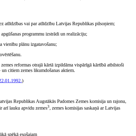
atlīdzības vai par atlīdzību Latvijas Republikas pilsoņiem;
s apgūšanas programmu izstrādi un realizāciju;
a vienību plānu izgatavošanu;
ovērtēšanu.
zemes reformas otrajā kārtā izpildāma vispārīgā kārtībā atbilstoši
» un citiem zemes likumdošanas aktiem.
22.01.1992.
)
Latvijas Republikas Augstākās Padomes Zemes komisija un rajonu,
3
 ir arī lauku apvidu zemes
, zemes komisijas saskaņā ar Latvijas
likā spēkā esošajam