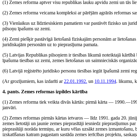
(1) Zemes reforma aptver visu republikas lauku apvidu zemi un tās liet
(2) Zemes reforma veicama kompleksi ar pārējām agrārās reformas sa
(3) Vienlaikus uz līdztiesiskiem pamatiem var pastāvēt fizisko un jur
pilsoņu īpašums uz zemi.
(4) Zemi piešķir pastāvīgā lietošanā fiziskajām personām ar lietošana
juridiskajām personām uz to pieprasījuma pamata.
(5) Latvijas Republikas pilsoņiem ir tiesības likumā noteiktajā kārtībā 
īpašuma tiesības uz zemi, zemes lietošanas un saimnieciskās organizāc
(6) Latvijā reģistrēto juridisko personu tiesības iegūt īpašumā zemi regu
(Ar grozījumiem, kas izdarīti ar
22.01.1992.
un
10.11.1994
. likumu, 
4. pants. Zemes reformas izpildes kārtība
(1) Zemes reforma tiek veikta divās kārtās: pirmā kārta — 1990.—199
janvāri.
(2) Zemes reformas pirmās kārtas ietvaros — līdz 1991. gada 20. jūnij
zemes lietotāji un jaunie zemes pieprasītāji iesniedz pieprasījumus pa
pieprasītāji norāda termiņu, ar kuru vēlas uzsākt zemes izmantošanu,
izskatīšanas katram pagastam sastāda zemes ierīcības projektu, sask