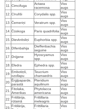
Actaea
Viss
11.
Cimcifuga
racemosa
augs
Viss
12.
Cīrulīši
Corydalis spp.
augs
Viss
13.
Čemeriņi
Veratrum spp.
augs
Viss
14.
Čūskoga
Paris quadrifolia
augs
Viss
15.
Dievkrēsliņi
Euphorbia spp.
augs
Dieffenbachia
Viss
16.
Dīfenbahija
seguine
augs
Hyoscyamus
Viss
17.
Driģene
spp.
augs
Viss
18.
Efedra
Ephedra spp.
augs
Embotiņš,
Teucrium
Viss
19.
ozollapu
chamaedris
augs
Ērgļpaparde,
Pteridium
Viss
20.
parastā
aquilinum
augs
Fitolaka,
Phytolacca
Viss
21.
Amerikas
americana
augs
Fritilārija,
Frittillaria
Viss
22.
rūtainā
meleagris
augs
Fritilārija,
Frittillaria
Viss
23.