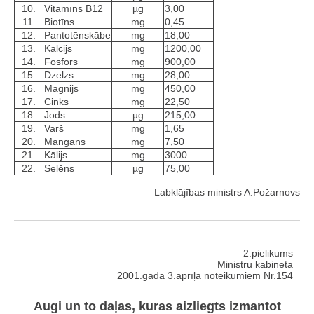
10.
Vitamīns B12
µg
3,00
11.
Biotīns
mg
0,45
12.
Pantotēnskābe
mg
18,00
13.
Kalcijs
mg
1200,00
14.
Fosfors
mg
900,00
15.
Dzelzs
mg
28,00
16.
Magnijs
mg
450,00
17.
Cinks
mg
22,50
18.
Jods
µg
215,00
19.
Varš
mg
1,65
20.
Mangāns
mg
7,50
21.
Kālijs
mg
3000
22.
Selēns
µg
75,00
Labklājības ministrs A.Požarnovs
2.pielikums
Ministru kabineta
2001.gada 3.aprīļa noteikumiem Nr.154
Augi un to daļas, kuras aizliegts izmantot