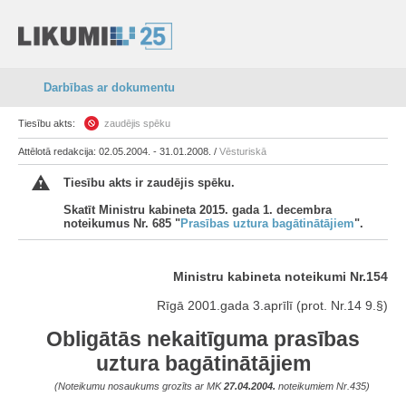
Darbības ar dokumentu
Tiesību akts:
zaudējis spēku
Attēlotā redakcija: 02.05.2004. - 31.01.2008. /
Vēsturiskā
Tiesību akts ir zaudējis spēku.
Skatīt Ministru kabineta 2015. gada 1. decembra
noteikumus Nr. 685 "
Prasības uztura bagātinātājiem
".
Ministru kabineta noteikumi Nr.154
Rīgā 2001.gada 3.aprīlī (prot. Nr.14 9.§)
Obligātās nekaitīguma
prasības
uztura bagātinātājiem
(Noteikumu nosaukums grozīts ar MK
27.04.2004.
noteikumiem Nr.435)