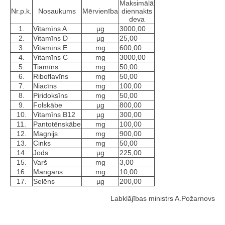
Maksimālā
Nr.p.k.
Nosaukums
Mērvienība
diennakts
deva
1.
Vitamīns A
µg
3000,00
2.
Vitamīns D
µg
25,00
3.
Vitamīns E
mg
600,00
4.
Vitamīns C
mg
3000,00
5.
Tiamīns
mg
50,00
6.
Riboflavīns
mg
50,00
7.
Niacīns
mg
100,00
8.
Piridoksīns
mg
50,00
9.
Folskābe
µg
800,00
10.
Vitamīns B12
µg
300,00
11.
Pantotēnskābe
mg
100,00
12.
Magnijs
mg
900,00
13.
Cinks
mg
50,00
14.
Jods
µg
225,00
15.
Varš
mg
3,00
16.
Mangāns
mg
10,00
17.
Selēns
µg
200,00
Labklājības ministrs A.Požarnovs