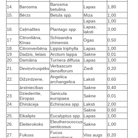
Barosma
14.
Barosma
Lapas
1,80
betulina
15.
Bērzs
Betula spp.
Miza
1,00
Lapas
1,00
Lapas,
16.
Ceļmalītes
Plantago spp.
3,00
laksti
Citronliāna,
Schisandra
17.
Ogas
0,50
Ķīnas
chinensis
18.
Citronverbēna
Lippia triphylla
Lapas
1,00
19.
Dadzis, lielais
Arctium lappa
Sakne
0,01
20.
Damiāna
Turnera diffusa
Lapas
1,00
Verbascum
21.
Deviņvīruspēks
Ziedi
0,20
densiflorum
Angelica
22.
Dižzirdzene,
Laksti
0,60
archangelica
ārstniecības
Sakne
0,40
Dziedenīte,
Sanicula
23.
Sakne
0,01
Eiropas
europaea
24.
Ehināceja
Echinacea spp.
Laksti
2,00
Sakne
0,60
25.
Eikalipts
Eucalyptus spp.
Lapas
1,00
Eleutherococcus
26.
Eleiterokoks
Sakne
1,00
senticosus
Fucus
27.
Fukuss
Viss augs
0,20
vesicolosus