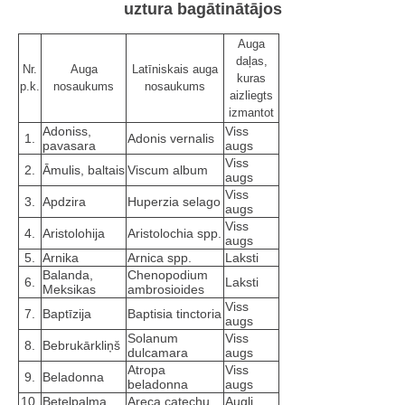
uztura bagātinātājos
Auga
daļas,
Nr.
Auga
Latīniskais auga
kuras
p.k.
nosaukums
nosaukums
aizliegts
izmantot
Adoniss,
Viss
1.
Adonis vernalis
pavasara
augs
Viss
2.
Āmulis, baltais
Viscum album
augs
Viss
3.
Apdzira
Huperzia selago
augs
Viss
4.
Aristolohija
Aristolochia spp.
augs
5.
Arnika
Arnica spp.
Laksti
Balanda,
Chenopodium
6.
Laksti
Meksikas
ambrosioides
Viss
7.
Baptīzija
Baptisia tinctoria
augs
Solanum
Viss
8.
Bebrukārkliņš
dulcamara
augs
Atropa
Viss
9.
Beladonna
beladonna
augs
10.
Beteļpalma
Areca catechu
Augļi