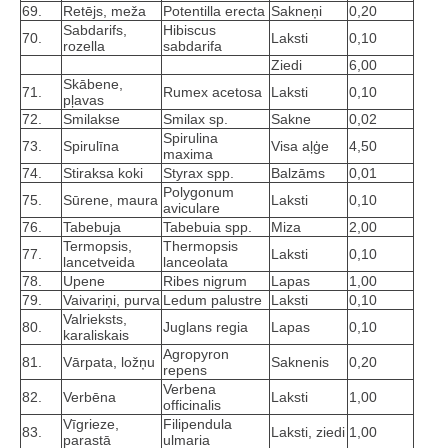
69.
Retējs, meža
Potentilla erecta
Sakneņi
0,20
Sabdarifs,
Hibiscus
70.
Laksti
0,10
rozella
sabdarifa
Ziedi
6,00
Skābene,
71.
Rumex acetosa
Laksti
0,10
pļavas
72.
Smilakse
Smilax sp.
Sakne
0,02
Spirulina
73.
Spirulīna
Visa aļģe
4,50
maxima
74.
Stiraksa koki
Styrax spp.
Balzāms
0,01
Polygonum
75.
Sūrene, maura
Laksti
0,10
aviculare
76.
Tabebuja
Tabebuia spp.
Miza
2,00
Termopsis,
Thermopsis
77.
Laksti
0,10
lancetveida
lanceolata
78.
Upene
Ribes nigrum
Lapas
1,00
79.
Vaivariņi, purva
Ledum palustre
Laksti
0,10
Valrieksts,
80.
Juglans regia
Lapas
0,10
karaliskais
Agropyron
81.
Vārpata, ložņu
Saknenis
0,20
repens
Verbena
82.
Verbēna
Laksti
1,00
officinalis
Vīgrieze,
Filipendula
83.
Laksti, ziedi
1,00
parastā
ulmaria