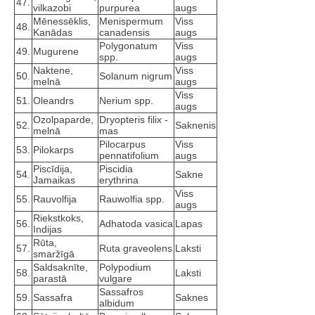
47.
vilkazobi
purpurea
augs
Mēnessēklis,
Menispermum
Viss
48.
Kanādas
canadensis
augs
Polygonatum
Viss
49.
Mugurene
spp.
augs
Naktene,
Viss
50.
Solanum nigrum
melnā
augs
Viss
51.
Oleandrs
Nerium spp.
augs
Ozolpaparde,
Dryopteris filix -
52.
Saknenis
melnā
mas
Pilocarpus
Viss
53.
Pilokarps
pennatifolium
augs
Piscīdija,
Piscidia
54.
Sakne
Jamaikas
erythrina
Viss
55.
Rauvolfija
Rauwolfia spp.
augs
Riekstkoks,
56.
Adhatoda vasica
Lapas
Indijas
Rūta,
57.
Ruta graveolens
Laksti
smaržīgā
Saldsaknīte,
Polypodium
58.
Laksti
parastā
vulgare
Sassafros
59.
Sassafra
Saknes
albidum