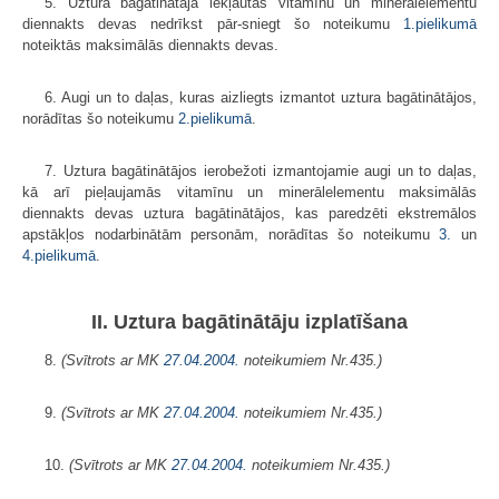
5. Uztura bagātinātājā iekļautās vitamīnu un minerālelementu
diennakts devas nedrīkst pār-sniegt šo noteikumu
1.pielikumā
noteiktās maksimālās diennakts devas.
6. Augi un to daļas, kuras aizliegts izmantot uztura bagātinātājos,
norādītas šo noteikumu
2.pielikumā
.
7. Uztura bagātinātājos ierobežoti izmantojamie augi un to daļas,
kā arī pieļaujamās vitamīnu un minerālelementu maksimālās
diennakts devas uztura bagātinātājos, kas paredzēti ekstremālos
apstākļos nodarbinātām personām, norādītas šo noteikumu
3.
un
4.pielikumā
.
II. Uztura bagātinātāju izplatīšana
8.
(Svītrots ar MK
27.04.2004.
noteikumiem Nr.435.)
9.
(Svītrots ar MK
27.04.2004.
noteikumiem Nr.435.)
10.
(Svītrots ar MK
27.04.2004.
noteikumiem Nr.435.)