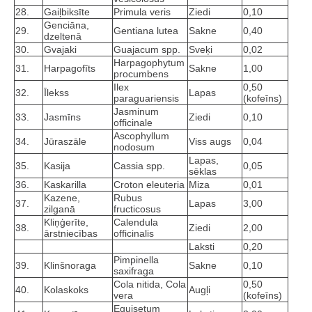
28.
Gaiļbiksīte
Primula veris
Ziedi
0,10
Genciāna,
29.
Gentiana lutea
Sakne
0,40
dzeltenā
30.
Gvajaki
Guajacum spp.
Sveķi
0,02
Harpagophytum
31.
Harpagofīts
Sakne
1,00
procumbens
Ilex
0,50
32.
Īlekss
Lapas
paraguariensis
(kofeīns)
Jasminum
33.
Jasmīns
Ziedi
0,10
officinale
Ascophyllum
34.
Jūraszāle
Viss augs
0,04
nodosum
Lapas,
35.
Kasija
Cassia spp.
0,05
sēklas
36.
Kaskarilla
Croton eleuteria
Miza
0,01
Kazene,
Rubus
37.
Lapas
3,00
zilganā
fructicosus
Kliņģerīte,
Calendula
38.
Ziedi
2,00
ārstniecības
officinalis
Laksti
0,20
Pimpinella
39.
Klinšnoraga
Sakne
0,10
saxifraga
Cola nitida, Cola
0,50
40.
Kolaskoks
Augļi
vera
(kofeīns)
Equisetum