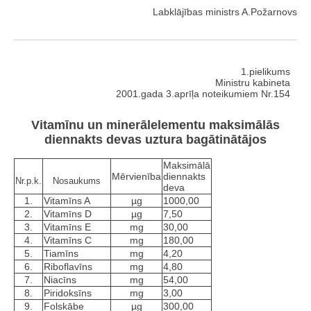
Labklājības ministrs A.Požarnovs
1.pielikums
Ministru kabineta
2001.gada 3.aprīļa noteikumiem Nr.154
Vitamīnu un minerālelementu maksimālās
diennakts devas uztura bagātinātājos
Maksimālā
Mērvienība
diennakts
Nr.p.k.
Nosaukums
deva
1.
Vitamīns A
µg
1000,00
2.
Vitamīns D
µg
7,50
3.
Vitamīns E
mg
30,00
4.
Vitamīns C
mg
180,00
5.
Tiamīns
mg
4,20
6.
Riboflavīns
mg
4,80
7.
Niacīns
mg
54,00
8.
Piridoksīns
mg
3,00
9.
Folskābe
µg
300,00