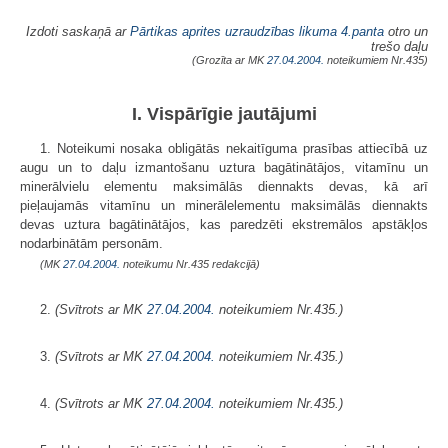
Izdoti saskaņā ar
Pārtikas aprites uzraudzības likuma
4.panta
otro un
trešo daļu
(Grozīta ar MK
27.04.2004.
noteikumiem Nr.435)
I. Vispārīgie jautājumi
1. Noteikumi nosaka obligātās nekaitīguma prasības attiecībā uz
augu un to daļu izmantošanu uztura bagātinātājos, vitamīnu un
minerālvielu elementu maksimālās diennakts devas, kā arī
pieļaujamās vitamīnu un minerālelementu maksimālās diennakts
devas uztura bagātinātājos, kas paredzēti ekstremālos apstākļos
nodarbinātām personām.
(MK
27.04.2004.
noteikumu Nr.435 redakcijā)
2.
(Svītrots ar MK
27.04.2004.
noteikumiem Nr.435.)
3.
(Svītrots ar MK
27.04.2004.
noteikumiem Nr.435.)
4.
(Svītrots ar MK
27.04.2004.
noteikumiem Nr.435.)