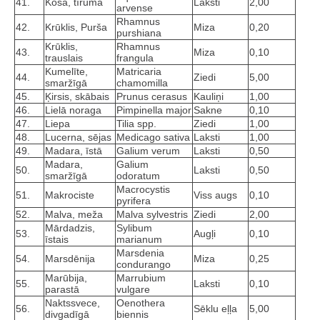
41.
Kosa, tīruma
Laksti
2,00
arvense
Rhamnus
42.
Krūklis, Purša
Miza
0,20
purshiana
Krūklis,
Rhamnus
43.
Miza
0,10
trauslais
frangula
Kumelīte,
Matricaria
44.
Ziedi
5,00
smaržīgā
chamomilla
45.
Ķirsis, skābais
Prunus cerasus
Kauliņi
1,00
46.
Lielā noraga
Pimpinella major
Sakne
0,10
47.
Liepa
Tilia spp.
Ziedi
1,00
48.
Lucerna, sējas
Medicago sativa
Laksti
1,00
49.
Madara, īstā
Galium verum
Laksti
0,50
Madara,
Galium
50.
Laksti
0,50
smaržīgā
odoratum
Macrocystis
51.
Makrociste
Viss augs
0,10
pyrifera
52.
Malva, meža
Malva sylvestris
Ziedi
2,00
Mārdadzis,
Sylibum
53.
Augļi
0,10
īstais
marianum
Marsdenia
54.
Marsdēnija
Miza
0,25
condurango
Marūbija,
Marrubium
55.
Laksti
0,10
parastā
vulgare
Naktssvece,
Oenothera
56.
Sēklu eļļa
5,00
divgadīgā
biennis