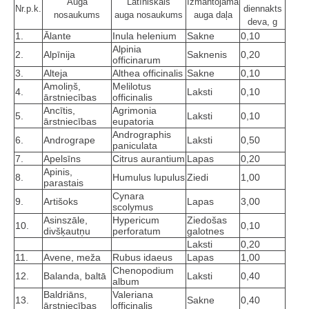
Auga
Latīniskais
Izmantojamā
Nr.p.k.
diennakts
nosaukums
auga nosaukums
auga daļa
deva, g
1.
Ālante
Inula helenium
Sakne
0,10
Alpinia
2.
Alpīnija
Saknenis
0,20
officinarum
3.
Alteja
Althea officinalis
Sakne
0,10
Amoliņš,
Melilotus
4.
Laksti
0,10
ārstniecības
officinalis
Ancītis,
Agrimonia
5.
Laksti
0,10
ārstniecības
eupatoria
Andrographis
6.
Androgrape
Laksti
0,50
paniculata
7.
Apelsīns
Citrus aurantium
Lapas
0,20
Apinis,
8.
Humulus lupulus
Ziedi
1,00
parastais
Cynara
9.
Artišoks
Lapas
3,00
scolymus
Asinszāle,
Hypericum
Ziedošas
10.
0,10
divšķautņu
perforatum
galotnes
Laksti
0,20
11.
Avene, meža
Rubus idaeus
Lapas
1,00
Chenopodium
12.
Balanda, baltā
Laksti
0,40
album
Baldriāns,
Valeriana
13.
Sakne
0,40
ārstniecības
officinalis