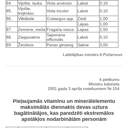
84.
Vijolīte, lauka
Viola arvensis
Laksti
0,10
Vijolīte,
85.
Viola tricolor
Laksti
0,10
trejkrāsu
86.
Vilkābele
Crataegus spp.
Ziedi
1,00
Lapas
1,00
87.
Zemene, meža
Fragaria vesca
Lapas
1,50
Saponaria
88.
Ziepjusakne
Laksti
0,10
officinalis
89.
Žeņšeņs
Panax ginseng
Sakne
3,00
Labklājības ministrs A.Požarnovs
4.pielikums
Ministru kabineta
2001.gada 3.aprīļa noteikumiem Nr.154
Pieļaujamās vitamīnu un minerālelementu
maksimālās diennakts devas uztura
bagātinātājos, kas paredzēti ekstremālos
apstākļos nodarbinātām personām