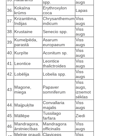
spp.
augs
Kokaīna
Erythroxylon
36.
Lapas
krūms
coca
Krizantēma,
Chrysanthemum
Viss
37.
Indijas
indicum
augs
Viss
38.
Krustaine
Senecio spp.
augs
Kumeļpēda,
Asarum
Viss
39.
parastā
europaeum
augs
Viss
40.
Kurpīte
Aconitum sp.
augs
Leontice
Viss
41.
Leontice
thalictroides
augs
Viss
42.
Lobēlija
Lobelia spp.
augs
Viss
Magone,
Papaver
augs,
43.
miega
somniferum
izņemot
sēklas
Convallaria
Viss
44.
Maijpuķīte
majalis
augs
Tussilago
45.
Māllēpe
Ziedi
farfara
Mandragora,
Mandragora
Viss
46.
ārstniecības
officinalis
augs
Melnie graudi,
Claviceps
Viss