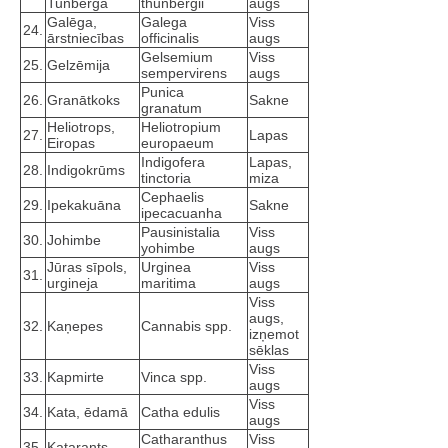
Tunberga
thunbergii
augs
Galēga,
Galega
Viss
24.
ārstniecības
officinalis
augs
Gelsemium
Viss
25.
Gelzēmija
sempervirens
augs
Punica
26.
Granātkoks
Sakne
granatum
Heliotrops,
Heliotropium
27.
Lapas
Eiropas
europaeum
Indigofera
Lapas,
28.
Indigokrūms
tinctoria
miza
Cephaelis
29.
Ipekakuāna
Sakne
ipecacuanha
Pausinistalia
Viss
30.
Johimbe
yohimbe
augs
Jūras sīpols,
Urginea
Viss
31.
urgineja
maritima
augs
Viss
augs,
32.
Kaņepes
Cannabis spp.
izņemot
sēklas
Viss
33.
Kapmirte
Vinca spp.
augs
Viss
34.
Kata, ēdamā
Catha edulis
augs
Catharanthus
Viss
35.
Katarants