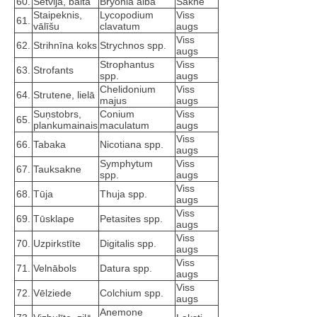
60.
Sētvija, baltā
Bryonia alba
Sakne
Staipeknis,
Lycopodium
Viss
61.
vālīšu
clavatum
augs
Viss
62.
Strihnīna koks
Strychnos spp.
augs
Strophantus
Viss
63.
Strofants
spp.
augs
Chelidonium
Viss
64.
Strutene, lielā
majus
augs
Suņstobrs,
Conium
Viss
65.
plankumainais
maculatum
augs
Viss
66.
Tabaka
Nicotiana spp.
augs
Symphytum
Viss
67.
Tauksakne
spp.
augs
Viss
68.
Tūja
Thuja spp.
augs
Viss
69.
Tūsklape
Petasites spp.
augs
Viss
70.
Uzpirkstīte
Digitalis spp.
augs
Viss
71.
Velnābols
Datura spp.
augs
Viss
72.
Vēlziede
Colchium spp.
augs
Anemone