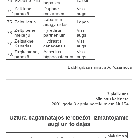
73.
Vizbulīte, zilā
Laksti
hepatica
Zalktene,
Daphne
Viss
74.
parastā
mezereum
augs
Laburnum
75.
Zelta lietus
Lapas
anagyroides
Zeltpīpene,
Pyrethrum
Viss
76.
meiteņu
parthenium
augs
Zeltsakne,
Hydrastis
Viss
77.
Kanādas
canadensis
augs
Zirgkastaņa,
Aesculus
Viss
78.
parastā
hippocastanum
augs
Labklājības ministrs A.Požarnovs
3.pielikums
Ministru kabineta
2001.gada 3.aprīļa noteikumiem Nr.154
Uztura bagātinātājos ierobežoti izmantojamie
augi un to daļas
Maksimālā