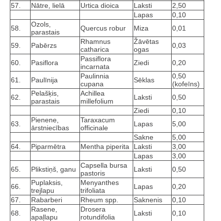
57.
Nātre, lielā
Urtica dioica
Laksti
2,50
Lapas
0,10
Ozols,
58.
Quercus robur
Miza
0,01
parastais
Rhamnus
Žāvētas
59.
Pabērzs
0,03
catharica
ogas
Passiflora
60.
Pasiflora
Ziedi
0,20
incarnata
Paulinnia
0,50
61.
Paulīnija
Sēklas
cupana
(kofeīns)
Pelašķis,
Achillea
62.
Laksti
0,50
parastais
millefolium
Ziedi
0,10
Pienene,
Taraxacum
63.
Lapas
5,00
ārstniecības
officinale
Sakne
5,00
64.
Piparmētra
Mentha piperita
Laksti
3,00
Lapas
3,00
Capsella bursa
65.
Plikstiņš, ganu
Laksti
0,50
pastoris
Puplaksis,
Menyanthes
66.
Lapas
0,20
trejlapu
trifoliata
67.
Rabarberi
Rheum spp.
Saknenis
0,10
Rasene,
Drosera
68.
Laksti
0,10
apaļlapu
rotundifolia