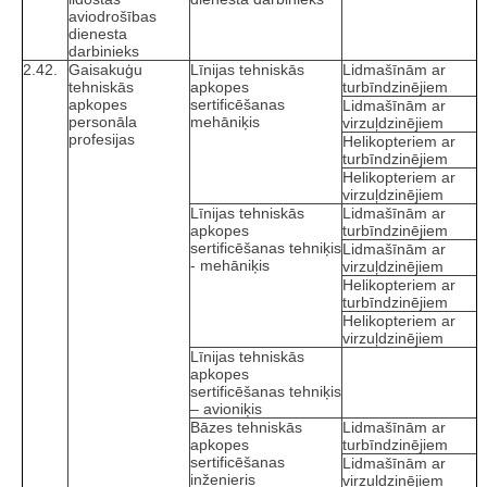
aviodrošības
dienesta
darbinieks
2.42.
Gaisakuģu
Līnijas tehniskās
Lidmašīnām ar
tehniskās
apkopes
turbīndzinējiem
apkopes
sertificēšanas
Lidmašīnām ar
personāla
mehāniķis
virzuļdzinējiem
profesijas
Helikopteriem ar
turbīndzinējiem
Helikopteriem ar
virzuļdzinējiem
Līnijas tehniskās
Lidmašīnām ar
apkopes
turbīndzinējiem
sertificēšanas tehniķis
Lidmašīnām ar
- mehāniķis
virzuļdzinējiem
Helikopteriem ar
turbīndzinējiem
Helikopteriem ar
virzuļdzinējiem
Līnijas tehniskās
apkopes
sertificēšanas tehniķis
– avioniķis
Bāzes tehniskās
Lidmašīnām ar
apkopes
turbīndzinējiem
sertificēšanas
Lidmašīnām ar
inženieris
virzuļdzinējiem