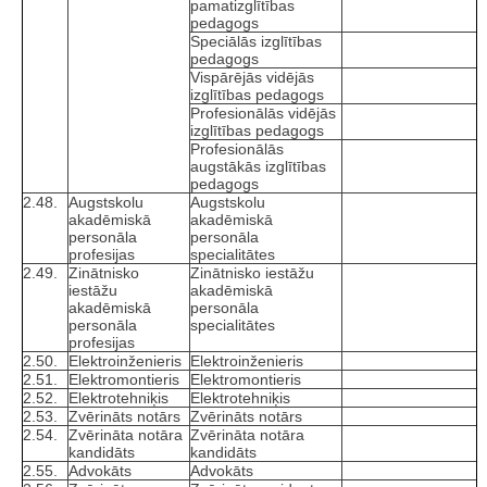
pamatizglītības
pedagogs
Speciālās izglītības
pedagogs
Vispārējās vidējās
izglītības pedagogs
Profesionālās vidējās
izglītības pedagogs
Profesionālās
augstākās izglītības
pedagogs
2.48.
Augstskolu
Augstskolu
akadēmiskā
akadēmiskā
personāla
personāla
profesijas
specialitātes
2.49.
Zinātnisko
Zinātnisko iestāžu
iestāžu
akadēmiskā
akadēmiskā
personāla
personāla
specialitātes
profesijas
2.50.
Elektroinženieris
Elektroinženieris
2.51.
Elektromontieris
Elektromontieris
2.52.
Elektrotehniķis
Elektrotehniķis
2.53.
Zvērināts notārs
Zvērināts notārs
2.54.
Zvērināta notāra
Zvērināta notāra
kandidāts
kandidāts
2.55.
Advokāts
Advokāts