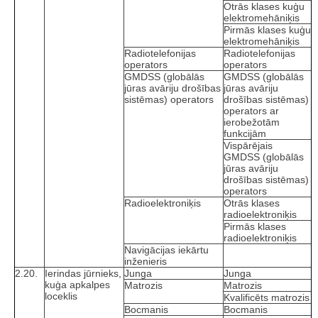
Otrās klases kuģu
elektromehāniķis
Pirmās klases kuģu
elektromehāniķis
Radiotelefonijas
Radiotelefonijas
operators
operators
GMDSS (globālās
GMDSS (globālās
jūras avāriju drošības
jūras avāriju
sistēmas) operators
drošības sistēmas)
operators ar
ierobežotām
funkcijām
Vispārējais
GMDSS (globālās
jūras avāriju
drošības sistēmas)
operators
Radioelektroniķis
Otrās klases
radioelektroniķis
Pirmās klases
radioelektroniķis
Navigācijas iekārtu
inženieris
2.20.
Ierindas jūrnieks,
Junga
Junga
kuģa apkalpes
Matrozis
Matrozis
loceklis
Kvalificēts matrozis
Bocmanis
Bocmanis