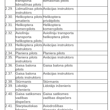
transporta
lidmašīnas pilots
lidmašīnas pilots
2.29.
Lidmašīnas pilots
Aviācijas instruktors
instruktors
2.30.
Helikoptera pilots
Helikoptera
amatieris
privātpilots
2.31.
Helikoptera
Helikoptera
komercpilots
komercpilots
2.32.
Aviolīniju
Aviolīniju transporta
transporta
helikoptera pilots
helikoptera pilots
2.33.
Helikoptera pilots
Aviācijas instruktors
instruktors
2.34.
Planiera pilots
Planiera pilots
2.35.
Planiera pilots
Aviācijas instruktors
instruktors
2.36.
Gaisa balona
Gaisa balona pilots
pilots
2.37.
Gaisa balona
Aviācijas instruktors
pilots instruktors
2.38.
Stūrmanis
Stūrmanis
2.39.
Lidotājs
Lidotājs inženieris
inženieris
2.40.
Gaisa satiksmes
Gaisa satiksmes
vadības
vadības dispečers
dispečers
2.41.
Starptautiskas
Aviodrošības
lidostas
dienesta darbinieks