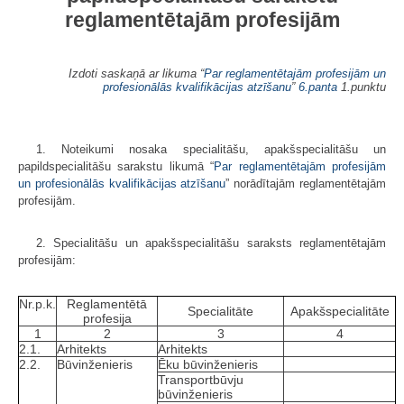
reglamentētajām profesijām
Izdoti saskaņā ar likuma “
Par reglamentētajām profesijām un
profesionālās kvalifikācijas atzīšanu
”
6.panta
1.punktu
1. Noteikumi nosaka specialitāšu, apakšspecialitāšu un
papildspecialitāšu sarakstu likumā “
Par reglamentētajām profesijām
un profesionālās kvalifikācijas atzīšanu
” norādītajām reglamentētajām
profesijām.
2. Specialitāšu un apakšspecialitāšu saraksts reglamentētajām
profesijām:
Nr.p.k.
Reglamentētā
Specialitāte
Apakšspecialitāte
profesija
1
2
3
4
2.1.
Arhitekts
Arhitekts
2.2.
Būvinženieris
Ēku būvinženieris
Transportbūvju
būvinženieris