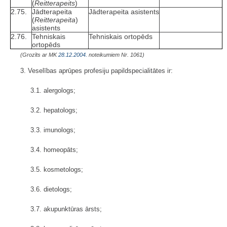
(
Reitterapeits
)
2.75.
Jādterapeita
Jādterapeita asistents
(
Reitterapeita
)
asistents
2.76.
Tehniskais
Tehniskais ortopēds
ortopēds
(Grozīts ar MK
28.12.2004.
noteikumiem Nr. 1061)
3. Veselības aprūpes profesiju papildspecialitātes ir:
3.1. alergologs;
3.2. hepatologs;
3.3. imunologs;
3.4. homeopāts;
3.5. kosmetologs;
3.6. dietologs;
3.7. akupunktūras ārsts;