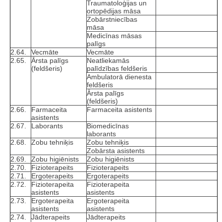
Traumatoloģijas un
ortopēdijas māsa
Zobārstniecības
māsa
Medicīnas māsas
palīgs
2.64.
Vecmāte
Vecmāte
2.65.
Ārsta palīgs
Neatliekamās
(feldšeris)
palīdzības feldšeris
Ambulatorā dienesta
feldšeris
Ārsta palīgs
(feldšeris)
2.66.
Farmaceita
Farmaceita asistents
asistents
2.67.
Laborants
Biomedicīnas
laborants
2.68.
Zobu tehniķis
Zobu tehniķis
Zobārsta asistents
2.69.
Zobu higiēnists
Zobu higiēnists
2.70.
Fizioterapeits
Fizioterapeits
2.71.
Ergoterapeits
Ergoterapeits
2.72.
Fizioterapeita
Fizioterapeita
asistents
asistents
2.73.
Ergoterapeita
Ergoterapeita
asistents
asistents
2.74.
Jādterapeits
Jādterapeits