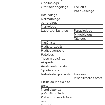
Oftalmologs
Otorinolaringologs
Foniatrs
Pedaudiologs
Infektologs
Dermatologs,
venerologs
Narkologs
Laboratorijas ārsts
Parazitologs
Mikrobiologs
Citologs
Higiēnists
Radioterapeits
Radiodiagnosts
Patologs
Tiesu medicīnas
eksperts
Arodslimību ārsts
Sporta ārsts
Rehabilitācijas ārsts
Fiziskās
rehabilitācijas ārsts
Fizikālās medicīnas
ārsts
Neatliekamās
palīdzības ārsts
Katastrofu medicīnas
ārsts
Veselības aprūpes