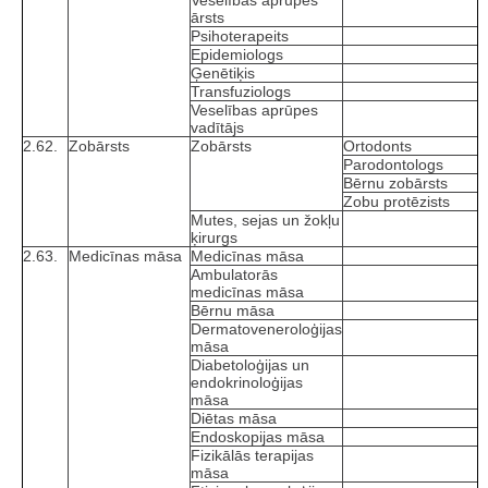
ārsts
Psihoterapeits
Epidemiologs
Ģenētiķis
Transfuziologs
Veselības aprūpes
vadītājs
2.62.
Zobārsts
Zobārsts
Ortodonts
Parodontologs
Bērnu zobārsts
Zobu protēzists
Mutes, sejas un žokļu
ķirurgs
2.63.
Medicīnas māsa
Medicīnas māsa
Ambulatorās
medicīnas māsa
Bērnu māsa
Dermatoveneroloģijas
māsa
Diabetoloģijas un
endokrinoloģijas
māsa
Diētas māsa
Endoskopijas māsa
Fizikālās terapijas
māsa