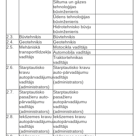
Siltuma un gāzes
tehnoloģijas
būvinženieris
Ūdens tehnoloģijas
būvinženieris
Hidrotehnisko būvju
būvinženieris
2.3.
Būvtehniķis
Būvtehniķis
2.4.
Ģeotehniķis
Ģeotehniķis
2.5.
Mehāniskā
Motocikla vadītājs
transportlīdzekļa
Automobiļa vadītājs
vadītājs
Traktortehnikas
vadītājs
2.6.
Starptautisko
Starptautisko kravu
kravu
auto-pārvadājumu
autopārvadājumu
vadītājs
vadītājs
(administrators)
(administrators)
2.7.
Starptautisko
Starptautisko
pasažieru auto­
pasažieru
pārvadājumu
autopārvadājumu
vadītājs
vadītājs
(administrators)
(administrators)
2.8.
Iekšzemes kravu
Iekšzemes kravu
autopārvadājumu
autopārvadājumu
vadītājs
vadītājs
(administrators)
(administrators)