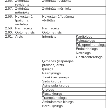
2.56.
Zvērināts
Zvērināts revidents
revidents
2.57.
Zvērināts
Zvērināts mērnieks
mērnieks
2.58.
Nekustamā
Nekustamā īpašuma
īpašuma
vērtētājs
vērtētājs
2.59.
Farmaceits
Farmaceits
2.60.
Optometrists
Optometrists
2.61.
Ārsts
Internists
Kardiologs
Reimatologs
Ftiziopneimonologs
Endokrinologs
Nefrologs
Gastroenterologs
Ģimenes (vispārējās
prakses) ārsts
Ķirurgs
Neiroķirurgs
Torakālais ķirurgs
Sirds ķirurgs
Asinsvadu ķirurgs
Urologs
Plastoķirurgs
Transplantologs
Ambulatorais ķirurgs
Bērnu ķirurgs