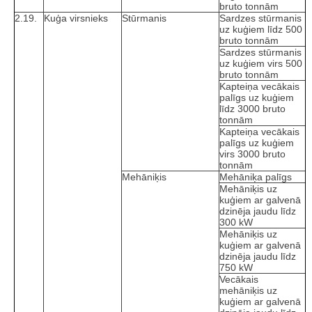
bruto tonnām
2.19.
Kuģa virsnieks
Stūrmanis
Sardzes stūrmanis
uz kuģiem līdz 500
bruto tonnām
Sardzes stūrmanis
uz kuģiem virs 500
bruto tonnām
Kapteiņa vecākais
palīgs uz kuģiem
līdz 3000 bruto
tonnām
Kapteiņa vecākais
palīgs uz kuģiem
virs 3000 bruto
tonnām
Mehāniķis
Mehāniķa palīgs
Mehāniķis uz
kuģiem ar galvenā
dzinēja jaudu līdz
300 kW
Mehāniķis uz
kuģiem ar galvenā
dzinēja jaudu līdz
750 kW
Vecākais
mehāniķis uz
kuģiem ar galvenā