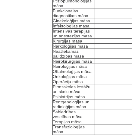
Ftiziopulmonoloģijas
māsa
Funkcionālās
diagnostikas māsa
Ginekoloģijas māsa
Infektoloģijas māsa
Intensīvās terapijas
un anestēzijas māsa
Ķirurģijas māsa
Narkoloģijas māsa
Neatliekamās
palīdzības māsa
Neiroķirurģijas māsa
Neiroloģijas māsa
Oftalmoloģijas māsa
Onkoloģijas māsa
Operāciju māsa
Pirmsskolas iestāžu
un skolu māsa
Psihiatrijas māsa
Rentgenoloģijas un
radioloģijas māsa
Sabiedrības
veselības māsa
Terapijas māsa
Transfuzioloģijas
māsa