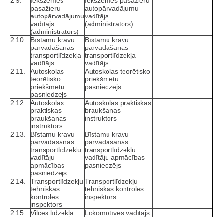
2.9.
Iekšzemes
Iekšzemes pasažieru
pasažieru
autopārvadājumu
autopārvadājumu
vadītājs
vadītājs
(administrators)
(administrators)
2.10.
Bīstamu kravu
Bīstamu kravu
pārvadāšanas
pārvadāšanas
transportlīdzekļa
transportlīdzekļa
vadītājs
vadītājs
2.11.
Autoskolas
Autoskolas teorētisko
teorētisko
priekšmetu
priekšmetu
pasniedzējs
pasniedzējs
2.12.
Autoskolas
Autoskolas praktiskās
praktiskās
braukšanas
braukšanas
instruktors
instruktors
2.13.
Bīstamu kravu
Bīstamu kravu
pārvadāšanas
pārvadāšanas
transportlīdzekļu
transportlīdzekļu
vadītāju
vadītāju apmācības
apmācības
pasniedzējs
pasniedzējs
2.14.
Transportlīdzekļu
Transportlīdzekļu
tehniskās
tehniskās kontroles
kontroles
inspektors
inspektors
2.15.
Vilces līdzekļa
Lokomotīves vadītājs