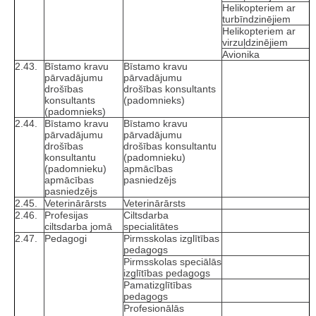
Helikopteriem ar
turbīndzinējiem
Helikopteriem ar
virzuļdzinējiem
Avionika
2.43.
Bīstamo kravu
Bīstamo kravu
pārvadājumu
pārvadājumu
drošības
drošības konsultants
konsultants
(padomnieks)
(padomnieks)
2.44.
Bīstamo kravu
Bīstamo kravu
pārvadājumu
pārvadājumu
drošības
drošības konsultantu
konsultantu
(padomnieku)
(padomnieku)
apmācības
apmācības
pasniedzējs
pasniedzējs
2.45.
Veterinārārsts
Veterinārārsts
2.46.
Profesijas
Ciltsdarba
ciltsdarba jomā
specialitātes
2.47.
Pedagogi
Pirmsskolas izglītības
pedagogs
Pirmsskolas speciālās
izglītības pedagogs
Pamatizglītības
pedagogs
Profesionālās