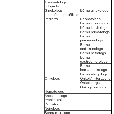
Traumatologs,
ortopēds
Ginekologs;
Bērnu ginekologs
dzemdību speciālists
Pediatrs
Neonatologs
Bērnu infektologs
Bērnu kardiologs
Bērnu reimatologs
Bērnu
pneimonologs
Bērnu
endokrinologs
Bērnu nefrologs
Bērnu
gastroenterologs
Bērnu
hematoonkologs
Bērnu alergologs
Onkologs
Onkoķīmijterapeits
Onkoķirurgs
Onkoginekologs
Hematologs
Anesteziologs,
reanimatologs
Psihiatrs
Neirologs
Bērnu neirologs