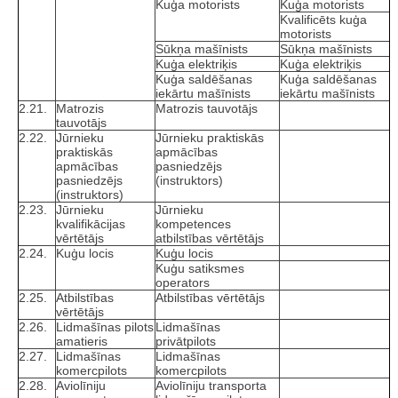
Kuģa motorists
Kuģa motorists
Kvalificēts kuģa
motorists
Sūkņa mašīnists
Sūkņa mašīnists
Kuģa elektriķis
Kuģa elektriķis
Kuģa saldēšanas
Kuģa saldēšanas
iekārtu mašīnists
iekārtu mašīnists
2.21.
Matrozis
Matrozis tauvotājs
tauvotājs
2.22.
Jūrnieku
Jūrnieku praktiskās
praktiskās
apmācības
apmācības
pasniedzējs
pasniedzējs
(instruktors)
(instruktors)
2.23.
Jūrnieku
Jūrnieku
kvalifikācijas
kompetences
vērtētājs
atbilstības vērtētājs
2.24.
Kuģu locis
Kuģu locis
Kuģu satiksmes
operators
2.25.
Atbilstības
Atbilstības vērtētājs
vērtētājs
2.26.
Lidmašīnas pilots
Lidmašīnas
amatieris
privātpilots
2.27.
Lidmašīnas
Lidmašīnas
komercpilots
komercpilots
2.28.
Aviolīniju
Aviolīniju transporta