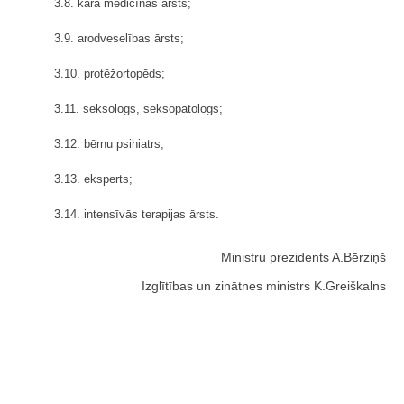
3.8. kara medicīnas ārsts;
3.9. arodveselības ārsts;
3.10. protēžortopēds;
3.11. seksologs, seksopatologs;
3.12. bērnu psihiatrs;
3.13. eksperts;
3.14. intensīvās terapijas ārsts.
Ministru prezidents A.Bērziņš
Izglītības un zinātnes ministrs K.Greiškalns