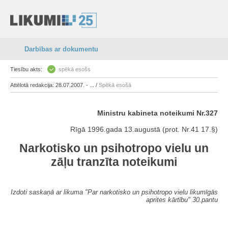
Darbības ar dokumentu
Tiesību akts:
spēkā esošs
Attēlotā redakcija: 28.07.2007. - ... /
Spēkā esošā
Ministru kabineta noteikumi Nr.327
Rīgā 1996.gada 13.augustā (prot. Nr.41 17.§)
Narkotisko un psihotropo vielu un
zāļu tranzīta noteikumi
Izdoti saskaņā ar likuma "Par narkotisko un psihotropo vielu likumīgās
aprites kārtību" 30.pantu