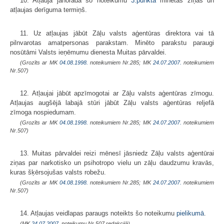
10. Atļauja jānorada šo noteikumu
3.punkta
minētas ziņas un
atļaujas derīguma termiņš.
11. Uz atļaujas jābūt Zāļu valsts aģentūras direktora vai tā
pilnvarotas amatpersonas parakstam. Minēto parakstu paraugi
nosūtāmi Valsts ieņēmumu dienesta Muitas pārvaldei.
(Grozīts ar MK
04.08.1998.
noteikumiem Nr.285; MK
24.07.2007.
noteikumiem
Nr.507)
12. Atļaujai jābūt apzīmogotai ar Zāļu valsts aģentūras zīmogu.
Atļaujas augšējā labajā stūri jābūt Zāļu valsts aģentūras reljefā
zīmoga nospiedumam.
(Grozīts ar MK
04.08.1998.
noteikumiem Nr.285; MK
24.07.2007.
noteikumiem
Nr.507)
13. Muitas pārvaldei reizi mēnesī jāsniedz Zāļu valsts aģentūrai
ziņas par narkotisko un psihotropo vielu un zāļu daudzumu kravās,
kuras šķērsojušas valsts robežu.
(Grozīts ar MK
04.08.1998.
noteikumiem Nr.285; MK
24.07.2007.
noteikumiem
Nr.507)
14. Atļaujas veidlapas paraugs noteikts šo noteikumu
pielikumā
.
(MK
24.07.2007.
noteikumu Nr.507 redakcijā)