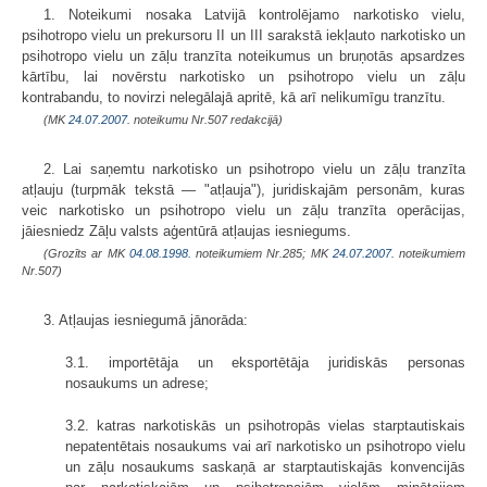
1. Noteikumi nosaka Latvijā kontrolējamo narkotisko vielu,
psihotropo vielu un prekursoru II un III sarakstā iekļauto narkotisko un
psihotropo vielu un zāļu tranzīta noteikumus un bruņotās apsardzes
kārtību, lai novērstu narkotisko un psihotropo vielu un zāļu
kontrabandu, to novirzi nelegālajā apritē, kā arī nelikumīgu tranzītu.
(MK
24.07.2007.
noteikumu Nr.507 redakcijā)
2. Lai saņemtu narkotisko un psihotropo vielu un zāļu tranzīta
atļauju (turpmāk tekstā — "atļauja"), juridiskajām personām, kuras
veic narkotisko un psihotropo vielu un zāļu tranzīta operācijas,
jāiesniedz Zāļu valsts aģentūrā atļaujas iesniegums.
(Grozīts ar MK
04.08.1998.
noteikumiem Nr.285; MK
24.07.2007.
noteikumiem
Nr.507)
3. Atļaujas iesniegumā jānorāda:
3.1. importētāja un eksportētāja juridiskās personas
nosaukums un adrese;
3.2. katras narkotiskās un psihotropās vielas starptautiskais
nepatentētais nosaukums vai arī narkotisko un psihotropo vielu
un zāļu nosaukums saskaņā ar starptautiskajās konvencijās