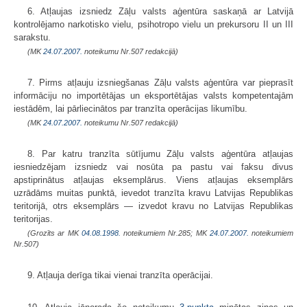
6. Atļaujas izsniedz Zāļu valsts aģentūra saskaņā ar Latvijā
kontrolējamo narkotisko vielu, psihotropo vielu un prekursoru II un III
sarakstu.
(MK
24.07.2007.
noteikumu Nr.507 redakcijā)
7. Pirms atļauju izsniegšanas Zāļu valsts aģentūra var pieprasīt
infor­māciju no importētājas un eksportētājas valsts kompetentajām
iestādēm, lai pārliecinātos par tranzīta operācijas likumību.
(MK
24.07.2007.
noteikumu Nr.507 redakcijā)
8. Par katru tranzīta sūtījumu Zāļu valsts aģentūra atļaujas
iesniedzējam izsniedz vai nosūta pa pastu vai faksu divus
apstiprinātus atļaujas eksemplārus. Viens atļaujas eksemplārs
uzrādāms muitas punktā, ievedot tranzīta kravu Latvijas Republikas
teritorijā, otrs eksemplārs — izvedot kravu no Latvijas Republikas
teritorijas.
(Grozīts ar MK
04.08.1998.
noteikumiem Nr.285; MK
24.07.2007.
noteikumiem
Nr.507)
9. Atļauja derīga tikai vienai tranzīta operācijai.