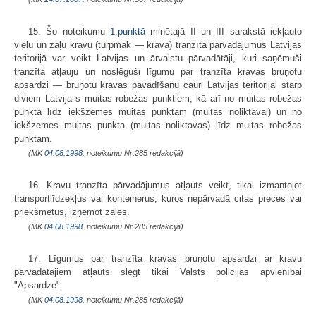
15. Šo noteikumu
1.punktā
minētajā II un III sarakstā iekļauto
vielu un zāļu kravu (turpmāk — krava) tranzīta pārvadājumus Latvijas
teritorijā var veikt Latvijas un ārvalstu pārvadātāji, kuri saņēmuši
tranzīta atļauju un noslēguši līgumu par tranzīta kravas bruņotu
apsardzi — bruņotu kravas pavadīšanu cauri Latvijas teritorijai starp
diviem Latvija s muitas robežas punktiem, kā arī no muitas robežas
punkta līdz iekšzemes muitas punktam (muitas noliktavai) un no
iekšzemes muitas punkta (muitas noliktavas) līdz muitas robežas
punktam.
(MK
04.08.1998.
noteikumu Nr.285 redakcijā)
16. Kravu tranzīta pārvadājumus atļauts veikt, tikai izmantojot
transportlīdzekļus vai konteinerus, kuros nepārvadā citas preces vai
priekšmetus, izņemot zāles.
(MK
04.08.1998.
noteikumu Nr.285 redakcijā)
17. Līgumus par tranzīta kravas bruņotu apsardzi ar kravu
pārvadātājiem atļauts slēgt tikai Valsts policijas apvienībai
"Apsardze".
(MK
04.08.1998.
noteikumu Nr.285 redakcijā)