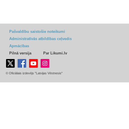
Pašvaldību saistošie noteikumi
Administratīvās atbildības ceļvedis
Apmācības
Pilnā versija
Par Likumi.lv
© Oficiālais izdevējs "Latvijas Vēstnesis"