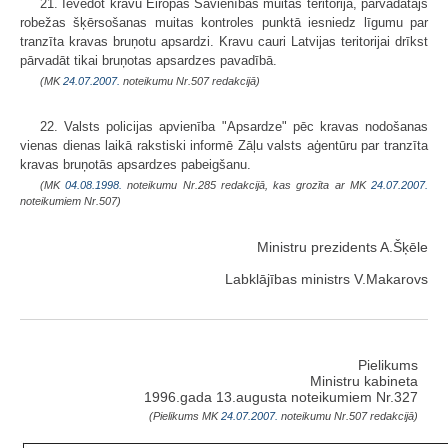
21. Ievedot kravu Eiropas Savienības muitas teritorijā, pārvadātājs
robežas šķērsošanas muitas kontroles punktā iesniedz līgumu par
tranzīta kravas bruņotu apsardzi. Kravu cauri Latvijas teritorijai drīkst
pārvadāt tikai bruņotas apsardzes pavadībā.
(MK
24.07.2007.
noteikumu Nr.507 redakcijā)
22. Valsts policijas apvienība "Apsardze" pēc kravas nodošanas
vienas dienas laikā rakstiski informē Zāļu valsts aģentūru par tranzīta
kravas bruņotās apsardzes pabeigšanu.
(MK
04.08.1998.
noteikumu Nr.285 redakcijā, kas grozīta ar MK
24.07.2007.
noteikumiem Nr.507)
Ministru prezidents A.Šķēle
Labklājības ministrs V.Makarovs
Pielikums
Ministru kabineta
1996.gada 13.augusta noteikumiem Nr.327
(Pielikums MK
24.07.2007.
noteikumu Nr.507 redakcijā)