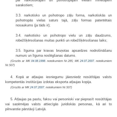
par narkotiskajām un psihotropajām vielām minētajiem
sarakstiem;
3.3. narkotisko un psihotropo zāļu forma, narkotiskās un
psihotropās vielas saturs tajā, zāļu formas patentētais
nosaukums (ja tāds ir);
3.4. narkotisko un psihotropo vielu un zāļu daudzums,
robežšķērsošanas muitas punkti un robežšķērsošanas laiks;
3.5. līguma par kravas bruņotas apsardzes nodrošināšanu
numurs un līguma noslēgšanas datums.
(Grozīts ar MK
04.08.1998.
noteikumiem Nr.285; MK
24.07.2007.
noteikumiem
Nr.507)
4. Kopā ar atļaujas iesniegumu jāiesniedz nosūtītājas valsts
kompetentās institūcijas izdotas eksporta atļaujas kopija.
(Grozīts ar MK
24.07.2007.
noteikumiem Nr.507)
5. Atļaujas pa pastu, faksu vai personiski var pieprasīt nosūtītājas
vai saņēmējas valsts attiecīgās juridiskās personas, kā ari to
pilnvarotie pārstāvji Latvijā.