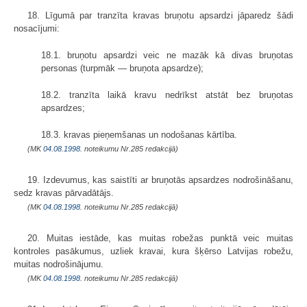
18. Līgumā par tranzīta kravas bruņotu apsardzi jāparedz šādi
nosacījumi:
18.1. bruņotu apsardzi veic ne mazāk kā divas bruņotas
personas (turpmāk — bruņota apsardze);
18.2. tranzīta laikā kravu nedrīkst atstāt bez bruņotas
apsardzes;
18.3. kravas pieņemšanas un nodošanas kārtība.
(MK
04.08.1998.
noteikumu Nr.285 redakcijā)
19. Izdevumus, kas saistīti ar bruņotās apsardzes nodrošināšanu,
sedz kravas pārvadātājs.
(MK
04.08.1998.
noteikumu Nr.285 redakcijā)
20. Muitas iestāde, kas muitas robežas punktā veic muitas
kontroles pasākumus, uzliek kravai, kura šķērso Latvijas robežu,
muitas nodrošinājumu.
(MK
04.08.1998.
noteikumu Nr.285 redakcijā)