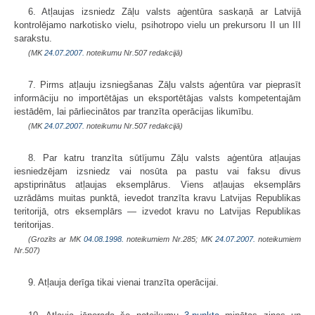
6. Atļaujas izsniedz Zāļu valsts aģentūra saskaņā ar Latvijā
kontrolējamo narkotisko vielu, psihotropo vielu un prekursoru II un III
sarakstu.
(MK
24.07.2007.
noteikumu Nr.507 redakcijā)
7. Pirms atļauju izsniegšanas Zāļu valsts aģentūra var pieprasīt
infor­māciju no importētājas un eksportētājas valsts kompetentajām
iestādēm, lai pārliecinātos par tranzīta operācijas likumību.
(MK
24.07.2007.
noteikumu Nr.507 redakcijā)
8. Par katru tranzīta sūtījumu Zāļu valsts aģentūra atļaujas
iesniedzējam izsniedz vai nosūta pa pastu vai faksu divus
apstiprinātus atļaujas eksemplārus. Viens atļaujas eksemplārs
uzrādāms muitas punktā, ievedot tranzīta kravu Latvijas Republikas
teritorijā, otrs eksemplārs — izvedot kravu no Latvijas Republikas
teritorijas.
(Grozīts ar MK
04.08.1998.
noteikumiem Nr.285; MK
24.07.2007.
noteikumiem
Nr.507)
9. Atļauja derīga tikai vienai tranzīta operācijai.