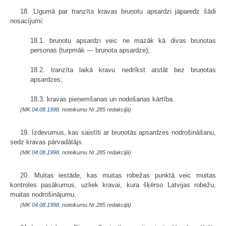
18. Līgumā par tranzīta kravas bruņotu apsardzi jāparedz šādi
nosacījumi:
18.1. bruņotu apsardzi veic ne mazāk kā divas bruņotas
personas (turpmāk — bruņota apsardze);
18.2. tranzīta laikā kravu nedrīkst atstāt bez bruņotas
apsardzes;
18.3. kravas pieņemšanas un nodošanas kārtība.
(MK
04.08.1998.
noteikumu Nr.285 redakcijā)
19. Izdevumus, kas saistīti ar bruņotās apsardzes nodrošināšanu,
sedz kravas pārvadātājs.
(MK
04.08.1998.
noteikumu Nr.285 redakcijā)
20. Muitas iestāde, kas muitas robežas punktā veic muitas
kontroles pasākumus, uzliek kravai, kura šķērso Latvijas robežu,
muitas nodrošinājumu.
(MK
04.08.1998.
noteikumu Nr.285 redakcijā)