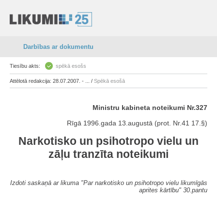
Darbības ar dokumentu
Tiesību akts:
spēkā esošs
Attēlotā redakcija: 28.07.2007. - ... /
Spēkā esošā
Ministru kabineta noteikumi Nr.327
Rīgā 1996.gada 13.augustā (prot. Nr.41 17.§)
Narkotisko un psihotropo vielu un
zāļu tranzīta noteikumi
Izdoti saskaņā ar likuma "Par narkotisko un psihotropo vielu likumīgās
aprites kārtību" 30.pantu