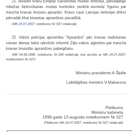
21. Ievedot kravu Eiropas Savienības muitas teritorijā, pārvadātājs
robežas šķērsošanas muitas kontroles punktā iesniedz līgumu par
tranzīta kravas bruņotu apsardzi. Kravu cauri Latvijas teritorijai drīkst
pārvadāt tikai bruņotas apsardzes pavadībā.
(MK
24.07.2007.
noteikumu Nr.507 redakcijā)
22. Valsts policijas apvienība "Apsardze" pēc kravas nodošanas
vienas dienas laikā rakstiski informē Zāļu valsts aģentūru par tranzīta
kravas bruņotās apsardzes pabeigšanu.
(MK
04.08.1998.
noteikumu Nr.285 redakcijā, kas grozīta ar MK
24.07.2007.
noteikumiem Nr.507)
Ministru prezidents A.Šķēle
Labklājības ministrs V.Makarovs
Pielikums
Ministru kabineta
1996.gada 13.augusta noteikumiem Nr.327
(Pielikums MK
24.07.2007.
noteikumu Nr.507 redakcijā)