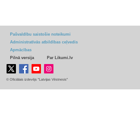
Pašvaldību saistošie noteikumi
Administratīvās atbildības ceļvedis
Apmācības
Pilnā versija
Par Likumi.lv
© Oficiālais izdevējs "Latvijas Vēstnesis"