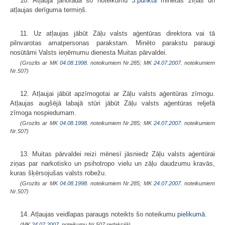
10. Atļauja jānorada šo noteikumu
3.punkta
minētas ziņas un
atļaujas derīguma termiņš.
11. Uz atļaujas jābūt Zāļu valsts aģentūras direktora vai tā
pilnvarotas amatpersonas parakstam. Minēto parakstu paraugi
nosūtāmi Valsts ieņēmumu dienesta Muitas pārvaldei.
(Grozīts ar MK
04.08.1998.
noteikumiem Nr.285; MK
24.07.2007.
noteikumiem
Nr.507)
12. Atļaujai jābūt apzīmogotai ar Zāļu valsts aģentūras zīmogu.
Atļaujas augšējā labajā stūri jābūt Zāļu valsts aģentūras reljefā
zīmoga nospiedumam.
(Grozīts ar MK
04.08.1998.
noteikumiem Nr.285; MK
24.07.2007.
noteikumiem
Nr.507)
13. Muitas pārvaldei reizi mēnesī jāsniedz Zāļu valsts aģentūrai
ziņas par narkotisko un psihotropo vielu un zāļu daudzumu kravās,
kuras šķērsojušas valsts robežu.
(Grozīts ar MK
04.08.1998.
noteikumiem Nr.285; MK
24.07.2007.
noteikumiem
Nr.507)
14. Atļaujas veidlapas paraugs noteikts šo noteikumu
pielikumā
.
(MK
24.07.2007.
noteikumu Nr.507 redakcijā)