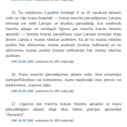
15. Šo noteikumu
1.punktā
minētajā II un III sarakstā iekļauto
vielu un zāļu kravu (turpmāk — krava) tranzīta pārvadājumus Latvijas
teritorijā var veikt Latvijas un ārvalstu pārvadātāji, kuri saņēmuši
tranzīta atļauju un noslēguši līgumu par tranzīta kravas bruņotu
apsardzi — bruņotu kravas pavadīšanu cauri Latvijas teritorijai starp
diviem Latvija s muitas robežas punktiem, kā arī no muitas robežas
punkta līdz iekšzemes muitas punktam (muitas noliktavai) un no
iekšzemes muitas punkta (muitas noliktavas) līdz muitas robežas
punktam.
(MK
04.08.1998.
noteikumu Nr.285 redakcijā)
16. Kravu tranzīta pārvadājumus atļauts veikt, tikai izmantojot
transportlīdzekļus vai konteinerus, kuros nepārvadā citas preces vai
priekšmetus, izņemot zāles.
(MK
04.08.1998.
noteikumu Nr.285 redakcijā)
17. Līgumus par tranzīta kravas bruņotu apsardzi ar kravu
pārvadātājiem atļauts slēgt tikai Valsts policijas apvienībai
"Apsardze".
(MK
04.08.1998.
noteikumu Nr.285 redakcijā)