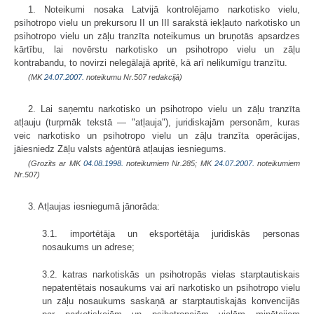
1. Noteikumi nosaka Latvijā kontrolējamo narkotisko vielu,
psihotropo vielu un prekursoru II un III sarakstā iekļauto narkotisko un
psihotropo vielu un zāļu tranzīta noteikumus un bruņotās apsardzes
kārtību, lai novērstu narkotisko un psihotropo vielu un zāļu
kontrabandu, to novirzi nelegālajā apritē, kā arī nelikumīgu tranzītu.
(MK
24.07.2007.
noteikumu Nr.507 redakcijā)
2. Lai saņemtu narkotisko un psihotropo vielu un zāļu tranzīta
atļauju (turpmāk tekstā — "atļauja"), juridiskajām personām, kuras
veic narkotisko un psihotropo vielu un zāļu tranzīta operācijas,
jāiesniedz Zāļu valsts aģentūrā atļaujas iesniegums.
(Grozīts ar MK
04.08.1998.
noteikumiem Nr.285; MK
24.07.2007.
noteikumiem
Nr.507)
3. Atļaujas iesniegumā jānorāda:
3.1. importētāja un eksportētāja juridiskās personas
nosaukums un adrese;
3.2. katras narkotiskās un psihotropās vielas starptautiskais
nepatentētais nosaukums vai arī narkotisko un psihotropo vielu
un zāļu nosaukums saskaņā ar starptautiskajās konvencijās