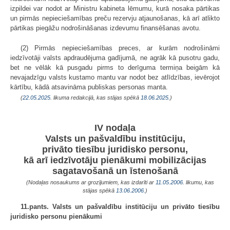
izpildei var nodot ar Ministru kabineta lēmumu, kurā nosaka pārtikas
un pirmās nepieciešamības preču rezervju atjaunošanas, kā arī atlikto
pārtikas piegāžu nodrošināšanas izdevumu finansēšanas avotu.
(2) Pirmās nepieciešamības preces, ar kurām nodrošināmi
iedzīvotāji valsts apdraudējuma gadījumā, ne agrāk kā pusotru gadu,
bet ne vēlāk kā pusgadu pirms to derīguma termiņa beigām kā
nevajadzīgu valsts kustamo mantu var nodot bez atlīdzības, ievērojot
kārtību, kādā atsavināma publiskas personas manta.
(
22.05.2025
. likuma redakcijā, kas stājas spēkā
18.06.2025.
)
IV nodaļa
Valsts un pašvaldību institūciju,
privāto tiesību juridisko personu,
kā arī iedzīvotāju pienākumi mobilizācijas
sagatavošanā un īstenošanā
(Nodaļas nosaukums ar grozījumiem, kas izdarīti ar
11.05.2006
. likumu, kas
stājas spēkā
13.06.2006.
)
11.pants. Valsts un pašvaldību institūciju un privāto tiesību
juridisko personu pienākumi