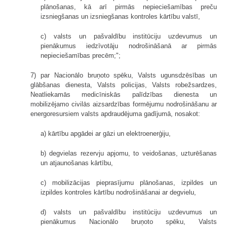
plānošanas, kā arī pirmās nepieciešamības preču
izsniegšanas un izsniegšanas kontroles kārtību valstī,
c) valsts un pašvaldību institūciju uzdevumus un
pienākumus iedzīvotāju nodrošināšanā ar pirmās
nepieciešamības precēm;";
7) par Nacionālo bruņoto spēku, Valsts ugunsdzēsības un
glābšanas dienesta, Valsts policijas, Valsts robežsardzes,
Neatliekamās medicīniskās palīdzības dienesta un
mobilizējamo civilās aizsardzības formējumu nodrošināšanu ar
energoresursiem valsts apdraudējuma gadījumā, nosakot:
a) kārtību apgādei ar gāzi un elektroenerģiju,
b) degvielas rezervju apjomu, to veidošanas, uzturēšanas
un atjaunošanas kārtību,
c) mobilizācijas pieprasījumu plānošanas, izpildes un
izpildes kontroles kārtību nodrošināšanai ar degvielu,
d) valsts un pašvaldību institūciju uzdevumus un
pienākumus Nacionālo bruņoto spēku, Valsts