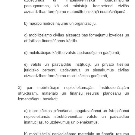
uzdevumus un materiāltehniskā nodrošinājuma
paraugnormas, kā arī ministriju kompetenci civilās
aizsardzības formējumu materiāltehniskajā nodrošinājumā,
b) mācību nodrošinājumu un organizāciju,
c) mobilizējamo civilās aizsardzības formējumu izveides un
attīstības finansēšanas kārtību,
d) mobilizācijas kārtību valsts apdraudējuma gadījumā,
e) valsts un pašvaldību institūciju un privāto tiesību
juridisko personu uzdevumus un pienākumus civilās
aizsardzības formējumu mobilizācijas gadījumā;
3) par mobilizācijai nepieciešamajām institucionālajām
struktūrām, materiālo un finanšu resursu plānošanu un
izmantošanu, nosakot:
a) mobilizācijas plānošanai, sagatavošanai un īstenošanai
nepieciešamās struktūrvienības valsts un pašvaldību
institūcijās, to uzdevumus un pienākumus,
b) mobilizācijai nepieciešamo materiālo un finanšu resursu