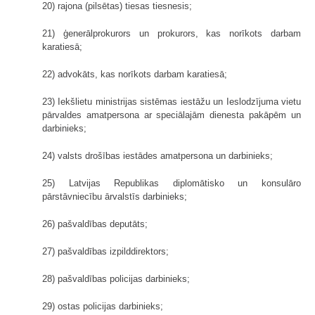
20) rajona (pilsētas) tiesas tiesnesis;
21) ģenerālprokurors un prokurors, kas norīkots darbam
karatiesā;
22) advokāts, kas norīkots darbam karatiesā;
23) Iekšlietu ministrijas sistēmas iestāžu un Ieslodzījuma vietu
pārvaldes amatpersona ar speciālajām dienesta pakāpēm un
darbinieks;
24) valsts drošības iestādes amatpersona un darbinieks;
25) Latvijas Republikas diplomātisko un konsulāro
pārstāvniecību ārvalstīs darbinieks;
26) pašvaldības deputāts;
27) pašvaldības izpilddirektors;
28) pašvaldības policijas darbinieks;
29) ostas policijas darbinieks;