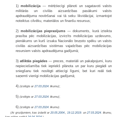
1)
mobilizācija
— mērķtiecīgi plānoti un sagatavoti valsts
militārās un civilās aizsardzības pasākumi valsts
apdraudējuma novēršanai vai tā seku likvidācijai, izmantojot
noteiktus cilvēku, materiālos un finanšu resursus;
2)
mobilizācijas pieprasījums
— dokuments, kurā izteikta
prasība pēc mobilizācijas, izvirzīts mobilizācijas uzdevums,
pienākums un kurš izsaka Nacionālo bruņoto spēku un valsts
civilās aizsardzības sistēmas vajadzības pēc mobilizācijas
resursiem valsts apdraudējuma gadījumā;
3)
atliktās piegādes
— preces, materiāli un pakalpojumi, kuru
nepieciešamība tiek iepriekš plānota un par kuru piegādi un
sniegšanu tiek noslēgti attiecīgi līgumi, bet kuri reāli tiek
saņemti vienīgi mobilizācijas gadījumā;
4)
;
(izslēgts ar
27.03.2024
. likumu)
5)
;
(izslēgts ar
27.03.2024
. likumu)
6)
.
(izslēgts ar
27.03.2024
. likumu)
(Ar grozījumiem, kas izdarīti ar
20.05.2004.
,
19.12.2019.
un
27.03.2024
. likumu,
kas stājas spēkā
24.04.2024.
)