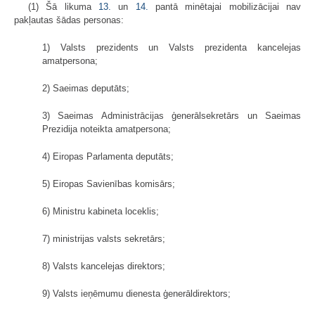
(1) Šā likuma
13.
un
14.
pantā minētajai mobilizācijai nav
pakļautas šādas personas:
1) Valsts prezidents un Valsts prezidenta kancelejas
amatpersona;
2) Saeimas deputāts;
3) Saeimas Administrācijas ģenerālsekretārs un Saeimas
Prezidija noteikta amatpersona;
4) Eiropas Parlamenta deputāts;
5) Eiropas Savienības komisārs;
6) Ministru kabineta loceklis;
7) ministrijas valsts sekretārs;
8) Valsts kancelejas direktors;
9) Valsts ieņēmumu dienesta ģenerāldirektors;