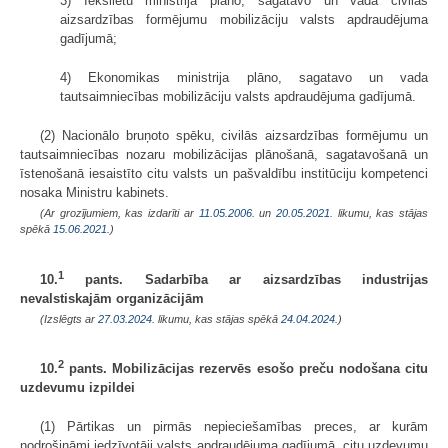
3) Iekšlietu ministrija plāno, sagatavo un vada civilās
aizsardzības formējumu mobilizāciju valsts apdraudējuma
gadījumā;
4) Ekonomikas ministrija plāno, sagatavo un vada
tautsaimniecības mobilizāciju valsts apdraudējuma gadījumā.
(2) Nacionālo bruņoto spēku, civilās aizsardzības formējumu un
tautsaimniecības nozaru mobilizācijas plānošanā, sagatavošanā un
īstenošanā iesaistīto citu valsts un pašvaldību institūciju kompetenci
nosaka Ministru kabinets.
(Ar grozījumiem, kas izdarīti ar
11.05.2006.
un
20.05.2021
. likumu, kas stājas
spēkā
15.06.2021.
)
1
10.
pants. Sadarbība ar aizsardzības industrijas
nevalstiskajām organizācijām
(Izslēgts ar
27.03.2024
. likumu, kas stājas spēkā
24.04.2024.
)
2
10.
pants. Mobilizācijas rezervēs esošo preču nodošana citu
uzdevumu izpildei
(1) Pārtikas un pirmās nepieciešamības preces, ar kurām
nodrošināmi iedzīvotāji valsts apdraudējuma gadījumā, citu uzdevumu