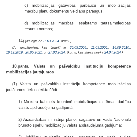
c) mobilizācijas gatavības pārbaužu un mobilizācijas
mācību plānu dokumentu veidlapu paraugus,
d) mobilizācijas mācībās iesaistāmo tautsaimniecības
resursu normas;
14)
.
(izslēgts ar
27.03.2024
. likumu)
(Ar grozījumiem, kas izdarīti ar
20.05.2004.
,
11.05.2006.
,
16.09.2010.
,
19.12.2019.
,
20.05.2021.
un
27.03.2024
. likumu, kas stājas spēkā
24.04.2024.
)
10.pants. Valsts un pašvaldību institūciju kompetence
mobilizācijas jautājumos
(1) Valsts un pašvaldību institūciju kompetence mobilizācijas
jautājumos tiek noteikta šādi:
1) Ministru kabinets koordinē mobilizācijas sistēmas darbību
valsts apdraudējuma gadījumā;
2) Aizsardzības ministrija plāno, sagatavo un vada Nacionālo
bruņoto spēku mobilizāciju valsts apdraudējuma gadījumā;