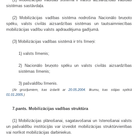
sistēmas sastāvdaļa.
(2) Mobilizācijas vadības sistēma nodrošina Nacionālo bruņoto
spēku, valsts civilās aizsardzības sistēmas un tautsaimniecības
mobilizācijas vadību valsts apdraudējuma gadījumā.
(3) Mobilizācijas vadības sistēmā ir trīs līmeņi:
1) valsts līmenis;
2) Nacionālo bruņoto spēku un valsts civilās aizsardzības
sistēmas līmenis;
3) pašvaldību līmenis.
(Ar grozījumiem, kas izdarīti ar
20.05.2004
. likumu, kas stājas spēkā
01.01.2005.
)
7.pants. Mobilizācijas vadības struktūra
(1) Mobilizācijas plānošanai, sagatavošanai un īstenošanai valsts
un pašvaldību institūcijās var izveidot mobilizācijas struktūrvienības
vai norīkot mobilizācijas darbiniekus.