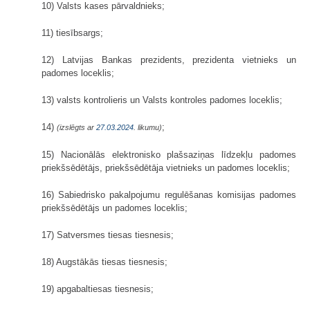
10) Valsts kases pārvaldnieks;
11) tiesībsargs;
12) Latvijas Bankas prezidents, prezidenta vietnieks un
padomes loceklis;
13) valsts kontrolieris un Valsts kontroles padomes loceklis;
14)
;
(izslēgts ar
27.03.2024
. likumu)
15) Nacionālās elektronisko plašsaziņas līdzekļu padomes
priekšsēdētājs, priekšsēdētāja vietnieks un padomes loceklis;
16) Sabiedrisko pakalpojumu regulēšanas komisijas padomes
priekšsēdētājs un padomes loceklis;
17) Satversmes tiesas tiesnesis;
18) Augstākās tiesas tiesnesis;
19) apgabaltiesas tiesnesis;