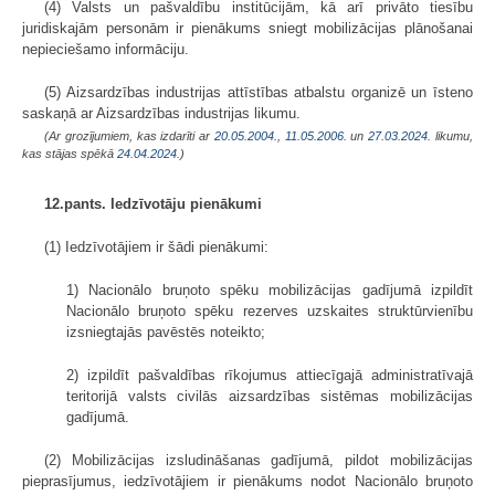
(4) Valsts un pašvaldību institūcijām, kā arī privāto tiesību
juridiskajām personām ir pienākums sniegt mobilizācijas plānošanai
nepieciešamo informāciju.
(5) Aizsardzības industrijas attīstības atbalstu organizē un īsteno
saskaņā ar Aizsardzības industrijas likumu.
(Ar grozījumiem, kas izdarīti ar
20.05.2004.
,
11.05.2006.
un
27.03.2024
. likumu,
kas stājas spēkā
24.04.2024.
)
12.pants. Iedzīvotāju pienākumi
(1) Iedzīvotājiem ir šādi pienākumi:
1) Nacionālo bruņoto spēku mobilizācijas gadījumā izpildīt
Nacionālo bruņoto spēku rezerves uzskaites struktūrvienību
izsniegtajās pavēstēs noteikto;
2) izpildīt pašvaldības rīkojumus attiecīgajā administratīvajā
teritorijā valsts civilās aizsardzības sistēmas mobilizācijas
gadījumā.
(2) Mobilizācijas izsludināšanas gadījumā, pildot mobilizācijas
pieprasījumus, iedzīvotājiem ir pienākums nodot Nacionālo bruņoto