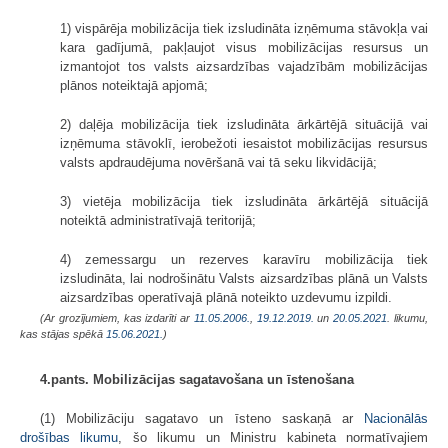
1) vispārēja mobilizācija tiek izsludināta izņēmuma stāvokļa vai
kara gadījumā, pakļaujot visus mobilizācijas resursus un
izmantojot tos valsts aizsardzības vajadzībām mobilizācijas
plānos noteiktajā apjomā;
2) daļēja mobilizācija tiek izsludināta ārkārtējā situācijā vai
izņēmuma stāvoklī, ierobežoti iesaistot mobilizācijas resursus
valsts apdraudējuma novēršanā vai tā seku likvidācijā;
3) vietēja mobilizācija tiek izsludināta ārkārtējā situācijā
noteiktā administratīvajā teritorijā;
4) zemessargu un rezerves karavīru mobilizācija tiek
izsludināta, lai nodrošinātu Valsts aizsardzības plānā un Valsts
aizsardzības operatīvajā plānā noteikto uzdevumu izpildi.
(Ar grozījumiem, kas izdarīti ar
11.05.2006.
,
19.12.2019.
un
20.05.2021
. likumu,
kas stājas spēkā
15.06.2021.
)
4.pants. Mobilizācijas sagatavošana un īstenošana
(1) Mobilizāciju sagatavo un īsteno saskaņā ar
Nacionālās
drošības likumu
, šo likumu un Ministru kabineta normatīvajiem