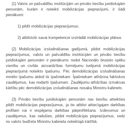
(1) Valsts un pašvaldību institūcijām un privāto tiesību juridiskajām
personām, kurām ir noteikti mobilizācijas pieprasījumi, ir šādi
pienākumi:
1) pildīt mobilizācijas pieprasījumus;
2) atbilstoši savai kompetencei izstrādāt mobilizācijas plānus.
(2) Mobilizācijas izsludināšanas gadījumā, pildot mobilizācijas
pieprasījumus, valsts un pašvaldību institūcijām un privāto tiesību
juridiskajām personām ir pienākums nodot Nacionālo bruņoto spēku
vienību un civilās aizsardzības formējumu turējumā mobilizācijas
pieprasījumā noteikto īpašumu. Pēc demobilizācijas izsludināšanas
minēto īpašumu atdod tā īpašniekam. Īpašniekam atlīdzina faktiskos
zaudējumus, kas nodarīti īpašumam. Zaudējumu atlīdzības izmaksas
kārtību pēc demobilizācijas izsludināšanas nosaka Ministru kabinets.
(3) Privāto tiesību juridiskajām personām nav tiesību atteikties
pildīt mobilizācijas pieprasījumus, ja tie atbilst attiecīgajam darbības
profilam vai ir iespējama darbības pārprofilēšana. Izdevumus un
zaudējumus, kas radušies, pildot mobilizācijas pieprasījumus, sedz
no valsts budžeta Ministru kabineta noteiktajā kārtībā.