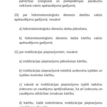
palīdzības sniegšanā un pretepidēmijas pasākumu
veikšanā valsts apdraudējuma gadījumā;
10) par hidrometeoroloģisko dienestu darbību valsts
apdraudējuma gadījumā, nosakot:
a) hidrometeoroloģisko dienestu darba plānošanu,
b) hidrometeoroloģisko dienestu darba kārtību valsts
apdraudējuma gadījumā;
11) par mobilizācijas pieprasījumiem, nosakot:
a) mobilizācijas pieprasījumu plānošanas kārtību,
b) mobilizācijas pieprasījumā noteiktā uzdevuma izpildes un
izpildes kontroles kārtību,
c) sakarā ar mobilizācijas pieprasījuma izpildi radušos
izdevumu un zaudējumu aprēķināšanas, kā arī izdevumu un
zaudējumu atlīdzības izmaksas kārtību,
d) kārtību, kādā nodrošināma mobilizācijas pieprasījumu