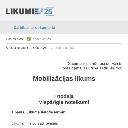
Darbības ar dokumentu
Tiesību akts:
spēkā esošs
Attēlotā redakcija: 18.06.2025. - ... /
Spēkā esošā
Saeima ir pieņēmusi un Valsts
prezidents izsludina šādu likumu:
Mobilizācijas likums
I nodaļa
Vispārīgie noteikumi
1.pants. Likumā lietotie termini
Likumā ir lietoti šādi termini: