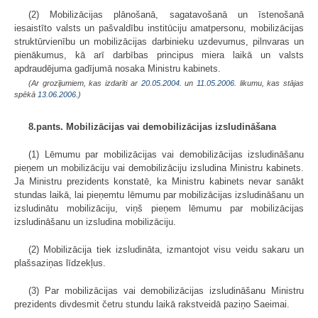
(2) Mobilizācijas plānošanā, sagatavošanā un īstenošanā
iesaistīto valsts un pašvaldību institūciju amatpersonu, mobilizācijas
struktūrvienību un mobilizācijas darbinieku uzdevumus, pilnvaras un
pienākumus, kā arī darbības principus miera laikā un valsts
apdraudējuma gadījumā nosaka Ministru kabinets.
(Ar grozījumiem, kas izdarīti ar
20.05.2004.
un
11.05.2006
. likumu, kas stājas
spēkā
13.06.2006.
)
8.pants. Mobilizācijas vai demobilizācijas izsludināšana
(1) Lēmumu par mobilizācijas vai demobilizācijas izsludināšanu
pieņem un mobilizāciju vai demobilizāciju izsludina Ministru kabinets.
Ja Ministru prezidents konstatē, ka Ministru kabinets nevar sanākt
stundas laikā, lai pieņemtu lēmumu par mobilizācijas izsludināšanu un
izsludinātu mobilizāciju, viņš pieņem lēmumu par mobilizācijas
izsludināšanu un izsludina mobilizāciju.
(2) Mobilizācija tiek izsludināta, izmantojot visu veidu sakaru un
plašsaziņas līdzekļus.
(3) Par mobilizācijas vai demobilizācijas izsludināšanu Ministru
prezidents divdesmit četru stundu laikā rakstveidā paziņo Saeimai.