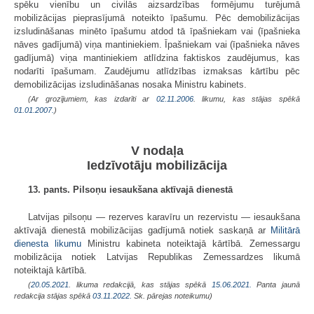
spēku vienību un civilās aizsardzības formējumu turējumā
mobilizācijas pieprasījumā noteikto īpašumu. Pēc demobilizācijas
izsludināšanas minēto īpašumu atdod tā īpašniekam vai (īpašnieka
nāves gadījumā) viņa mantiniekiem. Īpašniekam vai (īpašnieka nāves
gadījumā) viņa mantiniekiem atlīdzina faktiskos zaudējumus, kas
nodarīti īpašumam. Zaudējumu atlīdzības izmaksas kārtību pēc
demobilizācijas izsludināšanas nosaka Ministru kabinets.
(Ar grozījumiem, kas izdarīti ar
02.11.2006
. likumu, kas stājas spēkā
01.01.2007.
)
V nodaļa
Iedzīvotāju mobilizācija
13. pants. Pilsoņu iesaukšana aktīvajā dienestā
Latvijas pilsoņu — rezerves karavīru un rezervistu — iesaukšana
aktīvajā dienestā mobilizācijas gadījumā notiek saskaņā ar
Militārā
dienesta likumu
Ministru kabineta noteiktajā kārtībā. Zemessargu
mobilizācija notiek Latvijas Republikas Zemessardzes likumā
noteiktajā kārtībā.
(
20.05.2021
. likuma redakcijā, kas stājas spēkā
15.06.2021.
Panta jaunā
redakcija stājas spēkā
03.11.2022.
Sk. pārejas noteikumu)