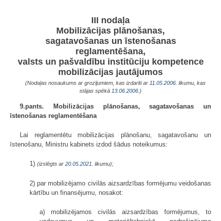
III nodaļa
Mobilizācijas plānošanas,
sagatavošanas un īstenošanas
reglamentēšana,
valsts un pašvaldību institūciju kompetence
mobilizācijas jautājumos
(Nodaļas nosaukums ar grozījumiem, kas izdarīti ar
11.05.2006
. likumu, kas
stājas spēkā
13.06.2006.
)
9.pants. Mobilizācijas plānošanas, sagatavošanas un
īstenošanas reglamentēšana
Lai reglamentētu mobilizācijas plānošanu, sagatavošanu un
īstenošanu, Ministru kabinets izdod šādus noteikumus:
1)
(izslēgts ar
20.05.2021
. likumu);
2) par mobilizējamo civilās aizsardzības formējumu veidošanas
kārtību un finansējumu, nosakot:
a) mobilizējamos civilās aizsardzības formējumus, to