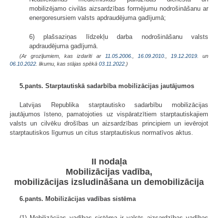
mobilizējamo civilās aizsardzības formējumu nodrošināšanu ar
energoresursiem valsts apdraudējuma gadījumā;
6) plašsaziņas līdzekļu darba nodrošināšanu valsts
apdraudējuma gadījumā.
(Ar grozījumiem, kas izdarīti ar
11.05.2006.
,
16.09.2010.
,
19.12.2019.
un
06.10.2022
. likumu, kas stājas spēkā
03.11.2022.
)
5.pants. Starptautiskā sadarbība mobilizācijas jautājumos
Latvijas Republika starptautisko sadarbību mobilizācijas
jautājumos īsteno, pamatojoties uz vispāratzītiem starptautiskajiem
valsts un cilvēku drošības un aizsardzības principiem un ievērojot
starptautiskos līgumus un citus starptautiskus normatīvos aktus.
II nodaļa
Mobilizācijas vadība,
mobilizācijas izsludināšana un demobilizācija
6.pants. Mobilizācijas vadības sistēma
(1) Mobilizācijas vadības sistēma ir valsts aizsardzības vadības