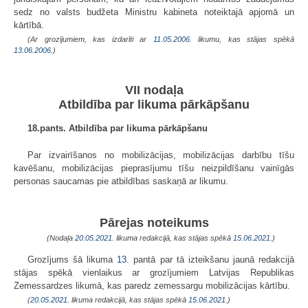
sedz no valsts budžeta Ministru kabineta noteiktajā apjomā un
kārtībā.
(Ar grozījumiem, kas izdarīti ar
11.05.2006
. likumu, kas stājas spēkā
13.06.2006.
)
VII nodaļa
Atbildība par likuma pārkāpšanu
18.pants. Atbildība par likuma pārkāpšanu
Par izvairīšanos no mobilizācijas, mobilizācijas darbību tīšu
kavēšanu, mobilizācijas pieprasījumu tīšu neizpildīšanu vainīgās
personas saucamas pie atbildības saskaņā ar likumu.
Pārejas noteikums
(Nodaļa
20.05.2021
. likuma redakcijā, kas stājas spēkā
15.06.2021.
)
Grozījums šā likuma
13.
pantā par tā izteikšanu jaunā redakcijā
stājas spēkā vienlaikus ar grozījumiem Latvijas Republikas
Zemessardzes likumā, kas paredz zemessargu mobilizācijas kārtību.
(
20.05.2021
. likuma redakcijā, kas stājas spēkā
15.06.2021.
)