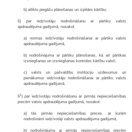
b) atlikto piegāžu plānošanas un izpildes kārtību;
6) par iedzīvotāju nodrošināšanu ar pārtiku valsts
apdraudējuma gadījumā, nosakot:
a) normas iedzīvotāju nodrošināšanai ar pārtiku valsts
apdraudējuma gadījumā,
b) nodrošinājuma ar pārtiku plānošanas, kā arī pārtikas
izsniegšanas un izsniegšanas kontroles kārtību valstī,
c) valsts un pašvaldību institūciju uzdevumus un
pienākumus iedzīvotāju nodrošināšanai ar pārtiku valsts
apdraudējuma gadījumā;
1
6
) par iedzīvotāju nodrošināšanu ar pirmās nepieciešamības
precēm valsts apdraudējuma gadījumā, nosakot:
a) tās pirmās nepieciešamības preces, ar kurām
nodrošināmi iedzīvotāji valsts apdraudējuma gadījumā,
b) nodrošinājuma ar pirmās nepieciešamības precēm