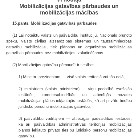
Mobilizācijas gatavības pārbaudes un
mobilizācijas mācības
15.pants. Mobilizācijas gatavības pārbaudes
(1) Lai noteiktu valsts un pašvaldību institūciju, Nacionālo bruņoto
spēku, valsts civilās aizsardzības sistēmas un tautsaimniecības
gatavību mobilizācijai, tiek plānotas un organizētas mobilizācijas
gatavības pārbaudes bez mobilizācijas izsludināšanas.
(2) Mobilizācijas gatavību pārbaudīt ir tiesības:
1) Ministru prezidentam — visā valsts teritorijā vai tās daļā;
2) ministriem (valsts ministriem) — viņu padotībā esošajās
iestādēs, komercsabiedrībās un attiecīgās nozares
mobilizācijas plānos iekļautajās iestādēs, kā arī privāto tiesību
juridisko personu mobilizācijas gatavību;
3) pašvaldību vadītājiem — attiecīgās pašvaldības iestādēs,
kā arī pašvaldības administratīvās teritorijas mobilizācijas
plānos iekļauto privāto tiesību juridisko personu mobilizācijas
gatavību.