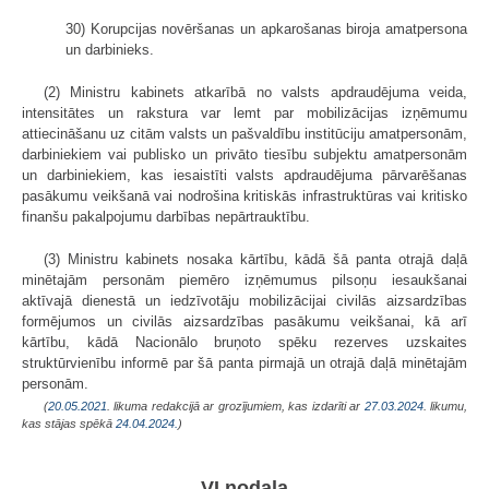
30) Korupcijas novēršanas un apkarošanas biroja amatpersona
un darbinieks.
(2) Ministru kabinets atkarībā no valsts apdraudējuma veida,
intensitātes un rakstura var lemt par mobilizācijas izņēmumu
attiecināšanu uz citām valsts un pašvaldību institūciju amatpersonām,
darbiniekiem vai publisko un privāto tiesību subjektu amatpersonām
un darbiniekiem, kas iesaistīti valsts apdraudējuma pārvarēšanas
pasākumu veikšanā vai nodrošina kritiskās infrastruktūras vai kritisko
finanšu pakalpojumu darbības nepārtrauktību.
(3) Ministru kabinets nosaka kārtību, kādā šā panta otrajā daļā
minētajām personām piemēro izņēmumus pilsoņu iesaukšanai
aktīvajā dienestā un iedzīvotāju mobilizācijai civilās aizsardzības
formējumos un civilās aizsardzības pasākumu veikšanai, kā arī
kārtību, kādā Nacionālo bruņoto spēku rezerves uzskaites
struktūrvienību informē par šā panta pirmajā un otrajā daļā minētajām
personām.
(
20.05.2021
. likuma redakcijā ar grozījumiem, kas izdarīti ar
27.03.2024
. likumu,
kas stājas spēkā
24.04.2024.
)
VI nodaļa