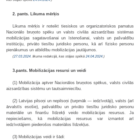
2. pants. Likuma mērķis
Likuma mērķis ir noteikt tiesiskos un organizatoriskos pamatus
Nacionālo bruņoto spēku un valsts civilās aizsardzības sistēmas
mobilizācijas sagatavošanai un īstenošanai, valsts un pašvaldību
institūciju, privāto tiesību juridisko personu, kā arī fizisko personu
pienākumus un atbildību mobilizācijas jautājumos.
(
27.03.2024
. likuma redakcijā, kas stājas spēkā
24.04.2024.
)
3.pants. Mobilizācijas resursi un veidi
(1) Mobilizācija aptver Nacionālos bruņotos spēkus, valsts civilās
aizsardzības sistēmu un tautsaimniecību.
(2) Latvijas pilsoņi un nepilsoņi (turpmāk — iedzīvotāji), valsts (arī
ārvalstīs esošie), pašvaldību un privāto tiesību juridisko personu
materiālie un finanšu līdzekļi veido mobilizācijas resursus. Ja
nepieciešams, kā mobilizācijas resursus var izmantot arī
iedzīvotājiem piederošos materiālos līdzekļus.
(3) Mobilizācijas veidi ir šādi: