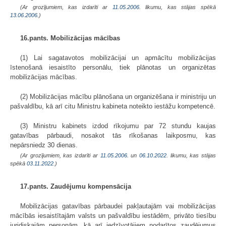
(Ar grozījumiem, kas izdarīti ar
11.05.2006
. likumu, kas stājas spēkā
13.06.2006.
)
16.pants. Mobilizācijas mācības
(1) Lai sagatavotos mobilizācijai un apmācītu mobilizācijas
īstenošanā iesaistīto personālu, tiek plānotas un organizētas
mobilizācijas mācības.
(2) Mobilizācijas mācību plānošana un organizēšana ir ministriju un
pašvaldību, kā arī citu Ministru kabineta noteikto iestāžu kompetencē.
(3) Ministru kabinets izdod rīkojumu par 72 stundu kaujas
gatavības pārbaudi, nosakot tās rīkošanas laikposmu, kas
nepārsniedz 30 dienas.
(Ar grozījumiem, kas izdarīti ar
11.05.2006.
un
06.10.2022
. likumu, kas stājas
spēkā
03.11.2022.
)
17.pants. Zaudējumu kompensācija
Mobilizācijas gatavības pārbaudei pakļautajām vai mobilizācijas
mācībās iesaistītajām valsts un pašvaldību iestādēm, privāto tiesību
juridiskajām personām, kā arī iedzīvotājiem nodarītos zaudējumus