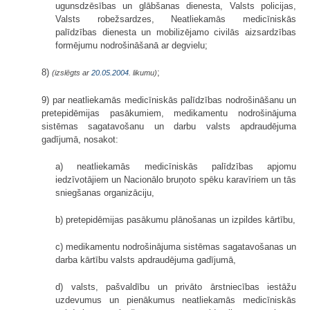
ugunsdzēsības un glābšanas dienesta, Valsts policijas,
Valsts robežsardzes, Neatliekamās medicīniskās
palīdzības dienesta un mobilizējamo civilās aizsardzības
formējumu nodrošināšanā ar degvielu;
8)
;
(izslēgts ar
20.05.2004
. likumu)
9) par neatliekamās medicīniskās palīdzības nodrošināšanu un
pretepidēmijas pasākumiem, medikamentu nodrošinājuma
sistēmas sagatavošanu un darbu valsts apdraudējuma
gadījumā, nosakot:
a) neatliekamās medicīniskās palīdzības apjomu
iedzīvotājiem un Nacionālo bruņoto spēku karavīriem un tās
sniegšanas organizāciju,
b) pretepidēmijas pasākumu plānošanas un izpildes kārtību,
c) medikamentu nodrošinājuma sistēmas sagatavošanas un
darba kārtību valsts apdraudējuma gadījumā,
d) valsts, pašvaldību un privāto ārstniecības iestāžu
uzdevumus un pienākumus neatliekamās medicīniskās