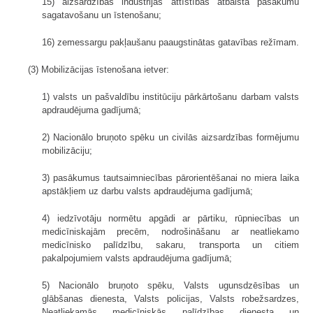
15) aizsardzības industrijas attīstības atbalsta pasākumu
sagatavošanu un īstenošanu;
16) zemessargu pakļaušanu paaugstinātas gatavības režīmam.
(3) Mobilizācijas īstenošana ietver:
1) valsts un pašvaldību institūciju pārkārtošanu darbam valsts
apdraudējuma gadījumā;
2) Nacionālo bruņoto spēku un civilās aizsardzības formējumu
mobilizāciju;
3) pasākumus tautsaimniecības pārorientēšanai no miera laika
apstākļiem uz darbu valsts apdraudējuma gadījumā;
4) iedzīvotāju normētu apgādi ar pārtiku, rūpniecības un
medicīniskajām precēm, nodrošināšanu ar neatliekamo
medicīnisko palīdzību, sakaru, transporta un citiem
pakalpojumiem valsts apdraudējuma gadījumā;
5) Nacionālo bruņoto spēku, Valsts ugunsdzēsības un
glābšanas dienesta, Valsts policijas, Valsts robežsardzes,
Neatliekamās medicīniskās palīdzības dienesta un