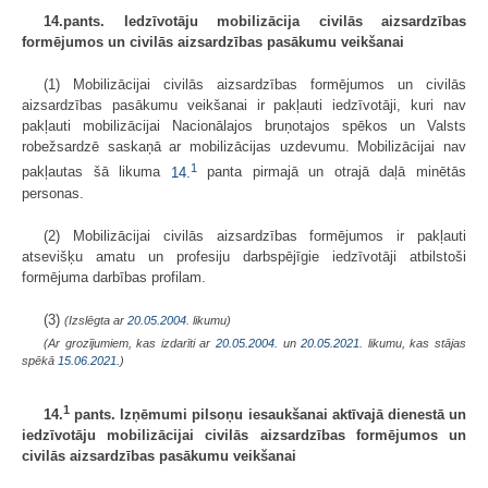
14.pants. Iedzīvotāju mobilizācija civilās aizsardzības
formējumos un civilās aizsardzības pasākumu veikšanai
(1) Mobilizācijai civilās aizsardzības formējumos un civilās
aizsardzības pasākumu veikšanai ir pakļauti iedzīvotāji, kuri nav
pakļauti mobilizācijai Nacionālajos bruņotajos spēkos un Valsts
robežsardzē saskaņā ar mobilizācijas uzdevumu. Mobilizācijai nav
1
pakļautas šā likuma
14.
panta pirmajā un otrajā daļā minētās
personas.
(2) Mobilizācijai civilās aizsardzības formējumos ir pakļauti
atsevišķu amatu un profesiju darbspējīgie iedzīvotāji atbilstoši
formējuma darbības profilam.
(3)
(Izslēgta ar
20.05.2004
. likumu)
(Ar grozījumiem, kas izdarīti ar
20.05.2004.
un
20.05.2021
. likumu, kas stājas
spēkā
15.06.2021.
)
1
14.
pants. Izņēmumi pilsoņu iesaukšanai aktīvajā dienestā un
iedzīvotāju mobilizācijai civilās aizsardzības formējumos un
civilās aizsardzības pasākumu veikšanai