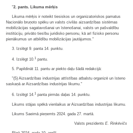
"
2. pants. Likuma mērķis
Likuma mērķis ir noteikt tiesiskos un organizatoriskos pamatus
Nacionālo bruņoto spēku un valsts civilās aizsardzības sistēmas
mobilizācijas sagatavošanai un īstenošanai, valsts un pašvaldību
institūciju, privāto tiesību juridisko personu, kā arī fizisko personu
pienākumus un atbildību mobilizācijas jautājumos."
3. Izslēgt 9. panta 14. punktu.
1
4. Izslēgt 10.
pantu.
5. Papildināt 11. pantu ar piekto daļu šādā redakcijā:
"(5) Aizsardzības industrijas attīstības atbalstu organizē un īsteno
saskaņā ar Aizsardzības industrijas likumu."
1
6. Izslēgt 14.
panta pirmās daļas 14. punktu.
Likums stājas spēkā vienlaikus ar Aizsardzības industrijas likumu.
Likums Saeimā pieņemts 2024. gada 27. martā.
Valsts prezidents
E. Rinkēvičs
Rīgā 2024. gada 10. aprīlī