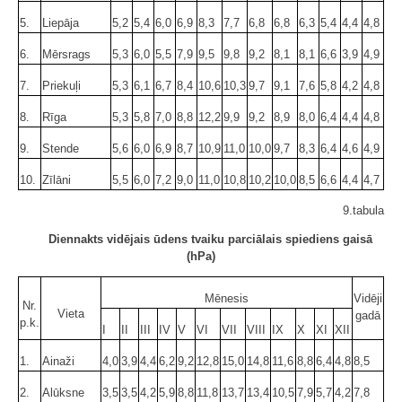
5.
Liepāja
5,2
5,4
6,0
6,9
8,3
7,7
6,8
6,8
6,3
5,4
4,4
4,8
6.
Mērsrags
5,3
6,0
5,5
7,9
9,5
9,8
9,2
8,1
8,1
6,6
3,9
4,9
7.
Priekuļi
5,3
6,1
6,7
8,4
10,6
10,3
9,7
9,1
7,6
5,8
4,2
4,8
8.
Rīga
5,3
5,8
7,0
8,8
12,2
9,9
9,2
8,9
8,0
6,4
4,4
4,8
9.
Stende
5,6
6,0
6,9
8,7
10,9
11,0
10,0
9,7
8,3
6,4
4,6
4,9
10.
Zīlāni
5,5
6,0
7,2
9,0
11,0
10,8
10,2
10,0
8,5
6,6
4,4
4,7
9.tabula
Diennakts vidējais ūdens tvaiku parciālais spiediens gaisā
(hPa)
Mēnesis
Vidēji
Nr.
Vieta
gadā
p.k.
I
II
III
IV
V
VI
VII
VIII
IX
X
XI
XII
1.
Ainaži
4,0
3,9
4,4
6,2
9,2
12,8
15,0
14,8
11,6
8,8
6,4
4,8
8,5
2.
Alūksne
3,5
3,5
4,2
5,9
8,8
11,8
13,7
13,4
10,5
7,9
5,7
4,2
7,8