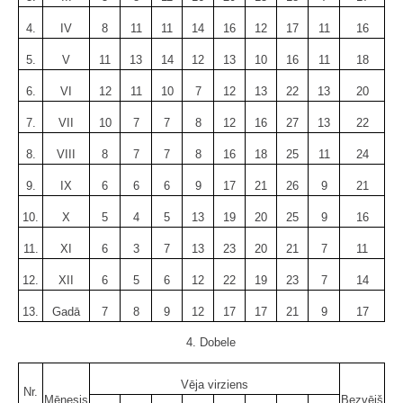
4.
IV
8
11
11
14
16
12
17
11
16
5.
V
11
13
14
12
13
10
16
11
18
6.
VI
12
11
10
7
12
13
22
13
20
7.
VII
10
7
7
8
12
16
27
13
22
8.
VIII
8
7
7
8
16
18
25
11
24
9.
IX
6
6
6
9
17
21
26
9
21
10.
X
5
4
5
13
19
20
25
9
16
11.
XI
6
3
7
13
23
20
21
7
11
12.
XII
6
5
6
12
22
19
23
7
14
13.
Gadā
7
8
9
12
17
17
21
9
17
4. Dobele
Vēja virziens
Nr.
Mēnesis
Bezvējš