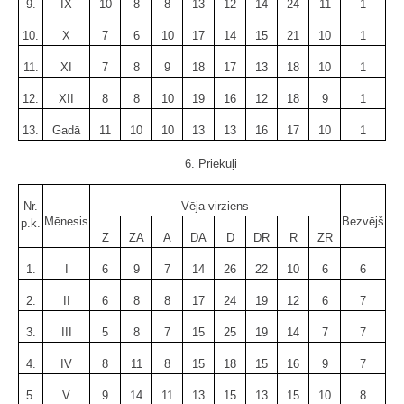
9.
IX
10
8
8
13
12
14
24
11
1
10.
X
7
6
10
17
14
15
21
10
1
11.
XI
7
8
9
18
17
13
18
10
1
12.
XII
8
8
10
19
16
12
18
9
1
13.
Gadā
11
10
10
13
13
16
17
10
1
6. Priekuļi
Nr.
Vēja virziens
Mēnesis
Bezvējš
p.k.
Z
ZA
A
DA
D
DR
R
ZR
1.
I
6
9
7
14
26
22
10
6
6
2.
II
6
8
8
17
24
19
12
6
7
3.
III
5
8
7
15
25
19
14
7
7
4.
IV
8
11
8
15
18
15
16
9
7
5.
V
9
14
11
13
15
13
15
10
8