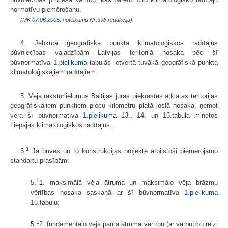
normatīvu piemērošanu.
(MK
07.06.2005.
noteikumu Nr.396 redakcijā)
4. Jebkura ģeogrāfiskā punkta klimatoloģiskos rādītājus
būvniecības vajadzībām Latvijas teritorijā nosaka pēc šī
būvnormatīva
1.pielikuma
tabulās ietvertā tuvākā ģeogrāfiskā punkta
klimatoloģiskajiem rādītājiem.
5. Vēja raksturlielumus Baltijas jūras piekrastes atklātās teritorijas
ģeogrāfiskajiem punktiem piecu kilometru platā joslā nosaka, ņemot
vērā šī būvnormatīva
1.pielikuma
13., 14. un 15.tabulā minētos
Liepājas klimatoloģiskos rādītājus.
1
5.
Ja būves un to konstrukcijas projektē atbilstoši piemērojamo
standartu prasībām:
1
5.
1. maksimālā vēja ātruma un maksimālo vēja brāzmu
vērtības nosaka saskaņā ar šī būvnormatīva
1.pielikuma
15.tabulu;
1
5.
2. fundamentālo vēja pamatātruma vērtību (ar varbūtību reizi