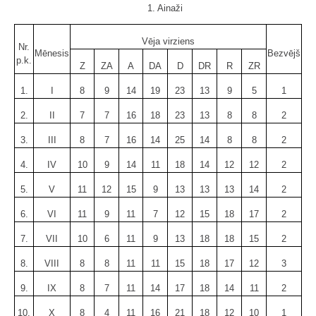
1. Ainaži
Vēja virziens
Nr.
Mēnesis
Bezvējš
p.k.
Z
ZA
A
DA
D
DR
R
ZR
1.
I
8
9
14
19
23
13
9
5
1
2.
II
7
7
16
18
23
13
8
8
2
3.
III
8
7
16
14
25
14
8
8
2
4.
IV
10
9
14
11
18
14
12
12
2
5.
V
11
12
15
9
13
13
13
14
2
6.
VI
11
9
11
7
12
15
18
17
2
7.
VII
10
6
11
9
13
18
18
15
2
8.
VIII
8
8
11
11
15
18
17
12
3
9.
IX
8
7
11
14
17
18
14
11
2
10.
X
8
4
11
16
21
18
12
10
1