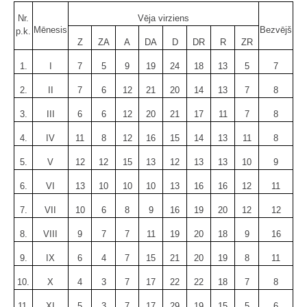
Nr.
Vēja virziens
Mēnesis
Bezvējš
p.k.
Z
ZA
A
DA
D
DR
R
ZR
1.
I
7
5
9
19
24
18
13
5
7
2.
II
7
6
12
21
20
14
13
7
8
3.
III
6
6
12
20
21
17
11
7
8
4.
IV
11
8
12
16
15
14
13
11
8
5.
V
12
12
15
13
12
13
13
10
9
6.
VI
13
10
10
10
13
16
16
12
11
7.
VII
10
6
8
9
16
19
20
12
12
8.
VIII
9
7
7
11
19
20
18
9
16
9.
IX
6
4
7
15
21
20
19
8
11
10.
X
4
3
7
17
22
22
18
7
8
11.
XI
5
3
7
17
29
19
15
5
6