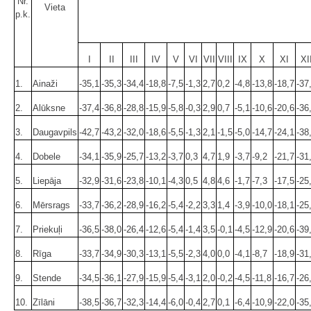
Nr.
Vieta
p.k.
I
II
III
IV
V
VI
VII
VIII
IX
X
XI
XI
1.
Ainaži
-35,1
-35,3
-34,4
-18,8
-7,5
-1,3
2,7
0,2
-4,8
-13,8
-18,7
-37
2.
Alūksne
-37,4
-36,8
-28,8
-15,9
-5,8
-0,3
2,9
0,7
-5,1
-10,6
-20,6
-36
3.
Daugavpils
-42,7
-43,2
-32,0
-18,6
-5,5
-1,3
2,1
-1,5
-5,0
-14,7
-24,1
-38
4.
Dobele
-34,1
-35,9
-25,7
-13,2
-3,7
0,3
4,7
1,9
-3,7
-9,2
-21,7
-31
5.
Liepāja
-32,9
-31,6
-23,8
-10,1
-4,3
0,5
4,8
4,6
-1,7
-7,3
-17,5
-25
6.
Mērsrags
-33,7
-36,2
-28,9
-16,2
-5,4
-2,2
3,3
1,4
-3,9
-10,0
-18,1
-25
7.
Priekuļi
-36,5
-38,0
-26,4
-12,6
-5,4
-1,4
3,5
-0,1
-4,5
-12,9
-20,6
-39
8.
Rīga
-33,7
-34,9
-30,3
-13,1
-5,5
-2,3
4,0
0,0
-4,1
-8,7
-18,9
-31
9.
Stende
-34,5
-36,1
-27,9
-15,9
-5,4
-3,1
2,0
-0,2
-4,5
-11,8
-16,7
-26
10.
Zīlāni
-38,5
-36,7
-32,3
-14,4
-6,0
-0,4
2,7
0,1
-6,4
-10,9
-22,0
-35