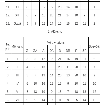
11.
XI
8
6
12
19
23
14
10
8
1
12.
XII
8
7
13
20
21
14
10
7
1
13.
Gadā
9
7
13
14
19
15
12
11
2
2. Alūksne
Vēja virziens
Nr.
Mēnesis
Bezvējš
p.k.
Z
ZA
A
DA
D
DR
R
ZR
1.
I
5
5
12
13
21
14
19
11
6
2.
II
4
6
13
15
20
11
20
11
7
3.
III
3
7
13
14
20
13
20
10
9
4.
IV
6
10
16
13
15
9
20
11
10
5.
V
8
13
19
9
13
7
18
13
12
6.
VI
9
9
14
9
11
9
25
14
11