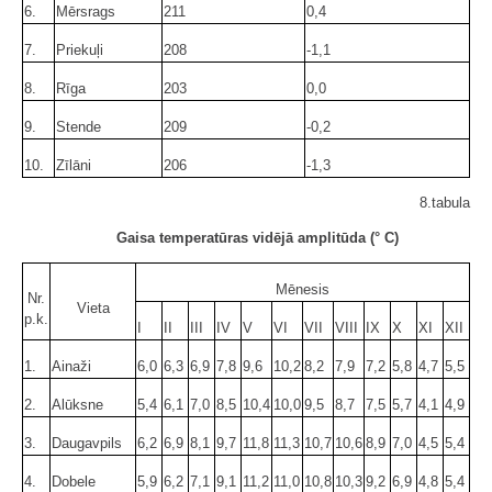
6.
Mērsrags
211
0,4
7.
Priekuļi
208
-1,1
8.
Rīga
203
0,0
9.
Stende
209
-0,2
10.
Zīlāni
206
-1,3
8.tabula
Gaisa temperatūras vidējā amplitūda (° C)
Mēnesis
Nr.
Vieta
p.k.
I
II
III
IV
V
VI
VII
VIII
IX
X
XI
XII
1.
Ainaži
6,0
6,3
6,9
7,8
9,6
10,2
8,2
7,9
7,2
5,8
4,7
5,5
2.
Alūksne
5,4
6,1
7,0
8,5
10,4
10,0
9,5
8,7
7,5
5,7
4,1
4,9
3.
Daugavpils
6,2
6,9
8,1
9,7
11,8
11,3
10,7
10,6
8,9
7,0
4,5
5,4
4.
Dobele
5,9
6,2
7,1
9,1
11,2
11,0
10,8
10,3
9,2
6,9
4,8
5,4