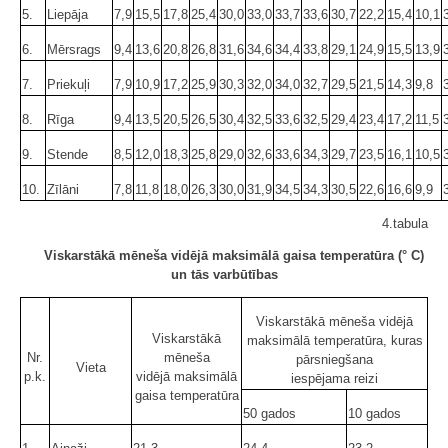
5.
Liepāja
7,9
15,5
17,8
25,4
30,0
33,0
33,7
33,6
30,7
22,2
15,4
10,1
6.
Mērsrags
9,4
13,6
20,8
26,8
31,6
34,6
34,4
33,8
29,1
24,9
15,5
13,9
7.
Priekuļi
7,9
10,9
17,2
25,9
30,3
32,0
34,0
32,7
29,5
21,5
14,3
9,8
8.
Rīga
9,4
13,5
20,5
26,5
30,4
32,5
33,6
32,5
29,4
23,4
17,2
11,5
9.
Stende
8,5
12,0
18,3
25,8
29,0
32,6
33,6
34,3
29,7
23,5
16,1
10,5
10.
Zīlāni
7,8
11,8
18,0
26,3
30,0
31,9
34,5
34,3
30,5
22,6
16,6
9,9
4.tabula
Viskarstākā mēneša vidējā maksimālā gaisa temperatūra (° C)
un tās varbūtības
Viskarstākā mēneša vidējā
Viskarstākā
maksimālā temperatūra, kuras
Nr.
mēneša
pārsniegšana
Vieta
p.k.
vidējā maksimālā
iespējama reizi
gaisa temperatūra
50 gados
10 gados