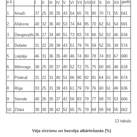
p.k.
gadā
I
II
III
IV
V
VI
VII
VIII
IX
X
XI
XII
1.
Ainaži
37
25
30
35
43
54
65
76
80
70
71
55
641
2.
Alūksne
40
32
36
40
53
74
84
85
70
62
61
54
691
3.
Daugavpils
36
27
34
40
51
73
83
74
66
52
52
46
634
4.
Dobele
31
22
28
39
43
51
79
76
59
52
55
39
574
5.
Liepāja
46
31
36
35
40
46
74
80
78
74
83
67
690
6.
Mērsrags
38
25
30
37
40
52
72
75
75
60
65
48
618
7.
Priekuļi
31
22
31
40
51
66
90
92
81
64
61
46
674
8.
Rīga
33
25
31
39
43
61
79
79
76
60
61
49
636
9.
Stende
40
26
35
37
42
56
83
79
77
68
70
53
666
10.
Zīlāni
39
30
38
42
52
65
75
79
69
58
59
55
662
13.tabula
Vēja virzienu un bezvēja atkārtošanās (%)