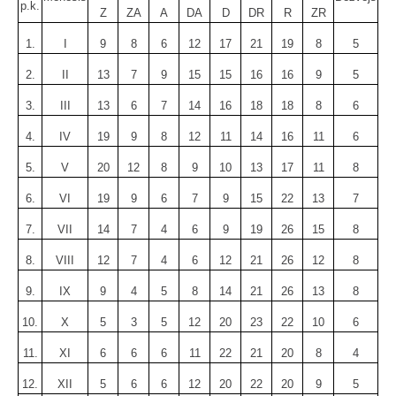
p.k.
Z
ZA
A
DA
D
DR
R
ZR
1.
I
9
8
6
12
17
21
19
8
5
2.
II
13
7
9
15
15
16
16
9
5
3.
III
13
6
7
14
16
18
18
8
6
4.
IV
19
9
8
12
11
14
16
11
6
5.
V
20
12
8
9
10
13
17
11
8
6.
VI
19
9
6
7
9
15
22
13
7
7.
VII
14
7
4
6
9
19
26
15
8
8.
VIII
12
7
4
6
12
21
26
12
8
9.
IX
9
4
5
8
14
21
26
13
8
10.
X
5
3
5
12
20
23
22
10
6
11.
XI
6
6
6
11
22
21
20
8
4
12.
XII
5
6
6
12
20
22
20
9
5