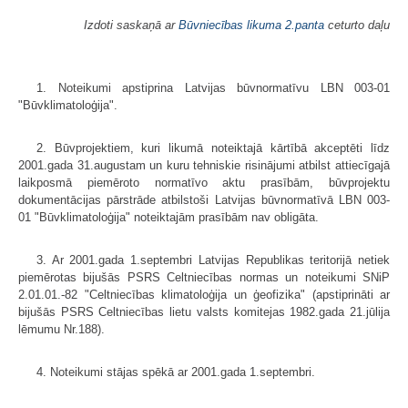
Izdoti saskaņā ar
Būvniecības likuma
2.panta
ceturto daļu
1. Noteikumi apstiprina Latvijas būvnormatīvu LBN 003-01
"Būvklimatoloģija".
2. Būvprojektiem, kuri likumā noteiktajā kārtībā akceptēti līdz
2001.gada 31.augustam un kuru tehniskie risinājumi atbilst attiecīgajā
laikposmā piemēroto normatīvo aktu prasībām, būvprojektu
dokumentācijas pārstrāde atbilstoši Latvijas būvnormatīvā LBN 003-
01 "Būvklimatoloģija" noteiktajām prasībām nav obligāta.
3. Ar 2001.gada 1.septembri Latvijas Republikas teritorijā netiek
piemērotas bijušās PSRS Celtniecības normas un noteikumi SNiP
2.01.01.-82 "Celtniecības klimatoloģija un ģeofizika" (apstiprināti ar
bijušās PSRS Celtniecības lietu valsts komitejas 1982.gada 21.jūlija
lēmumu Nr.188).
4. Noteikumi stājas spēkā ar 2001.gada 1.septembri.