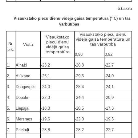
6.tabula
Visaukstāko piecu dienu vidējā gaisa temperatūra (° C) un tās
varbūtības
Visaukstāko piecu dienu
Visaukstāko
vidējā gaisa temperatūra un
piecu dienu
Nr.
tās varbūtība
Vieta
vidējā gaisa
p.k.
temperatūra
0,98
0,92
1.
Ainaži
-23,2
-26,8
-22,7
2.
Alūksne
-25,1
-29,5
-24,0
3.
Daugavpils
-24,0
-28,4
-24,1
4.
Dobele
-22,3
-24,4
-20,9
5.
Liepāja
-18,3
-20,5
-17,3
6.
Mērsrags
-19,6
-22,0
-19,3
7.
Priekuļi
-23,8
-28,2
-22,7