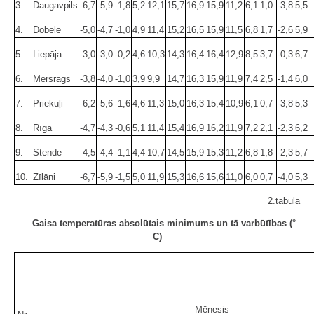
3.
Daugavpils
-6,7
-5,9
-1,8
5,2
12,1
15,7
16,9
15,9
11,2
6,1
1,0
-3,8
5,5
4.
Dobele
-5,0
-4,7
-1,0
4,9
11,4
15,2
16,5
15,9
11,5
6,8
1,7
-2,6
5,9
5.
Liepāja
-3,0
-3,0
-0,2
4,6
10,3
14,3
16,4
16,4
12,9
8,5
3,7
-0,3
6,7
6.
Mērsrags
-3,8
-4,0
-1,0
3,9
9,9
14,7
16,3
15,9
11,9
7,4
2,5
-1,4
6,0
7.
Priekuļi
-6,2
-5,6
-1,6
4,6
11,3
15,0
16,3
15,4
10,9
6,1
0,7
-3,8
5,3
8.
Rīga
-4,7
-4,3
-0,6
5,1
11,4
15,4
16,9
16,2
11,9
7,2
2,1
-2,3
6,2
9.
Stende
-4,5
-4,4
-1,1
4,4
10,7
14,5
15,9
15,3
11,2
6,8
1,8
-2,3
5,7
10.
Zīlāni
-6,7
-5,9
-1,5
5,0
11,9
15,3
16,6
15,6
11,0
6,0
0,7
-4,0
5,3
2.tabula
Gaisa temperatūras absolūtais minimums un tā varbūtības (°
C)
Mēnesis