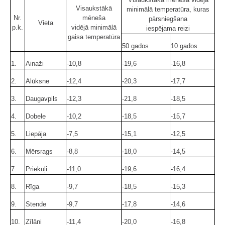
Visaukstākā
minimālā temperatūra, kuras
Nr.
mēneša
pārsniegšana
Vieta
p.k.
vidējā minimālā
iespējama reizi
gaisa temperatūra
50 gados
10 gados
1.
Ainaži
-10,8
-19,6
-16,8
2.
Alūksne
-12,4
-20,3
-17,7
3.
Daugavpils
-12,3
-21,8
-18,5
4.
Dobele
-10,2
-18,5
-15,7
5.
Liepāja
-7,5
-15,1
-12,5
6.
Mērsrags
-8,8
-18,0
-14,5
7.
Priekuļi
-11,0
-19,6
-16,4
8.
Rīga
-9,7
-18,5
-15,3
9.
Stende
-9,7
-17,8
-14,6
10.
Zīlāni
-11,4
-20,0
-16,8