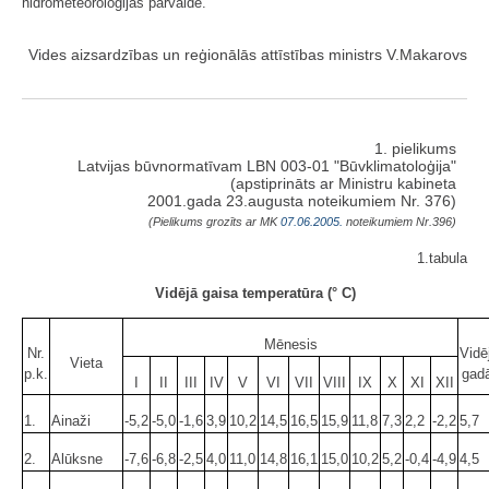
hidrometeoroloģijas pārvalde.
Vides aizsardzības un reģionālās attīstības ministrs V.Makarovs
1. pielikums
Latvijas būvnormatīvam LBN 003-01 "Būvklimatoloģija"
(apstiprināts ar Ministru kabineta
2001.gada 23.augusta noteikumiem Nr. 376)
(Pielikums grozīts ar MK
07.06.2005.
noteikumiem Nr.396)
1.tabula
Vidējā gaisa temperatūra (° C)
Mēnesis
Nr.
Vidēj
Vieta
p.k.
gad
I
II
III
IV
V
VI
VII
VIII
IX
X
XI
XII
1.
Ainaži
-5,2
-5,0
-1,6
3,9
10,2
14,5
16,5
15,9
11,8
7,3
2,2
-2,2
5,7
2.
Alūksne
-7,6
-6,8
-2,5
4,0
11,0
14,8
16,1
15,0
10,2
5,2
-0,4
-4,9
4,5