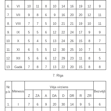
6.
VI
10
11
8
10
14
16
19
12
9
7.
VII
9
8
6
9
16
20
20
12
11
8.
VIII
7
7
5
10
21
21
19
10
11
9.
IX
5
5
6
12
22
24
17
9
9
10.
X
5
4
5
13
24
26
15
8
7
11.
XI
6
5
5
12
30
25
10
7
5
12.
XII
5
6
6
12
29
23
11
8
5
13.
Gadā
7
8
7
13
22
20
15
8
8
7. Rīga
Nr.
Vēja virziens
Mēnesis
Bezvējš
p.k.
Z
ZA
A
DA
D
DR
R
ZR
1.
I
7
6
9
20
30
14
9
5
6