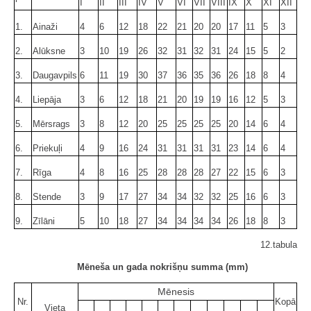
I
II
III
IV
V
VI
VII
VIII
IX
X
XI
XII
1.
Ainaži
4
6
12
18
22
21
20
20
17
11
5
3
2.
Alūksne
3
10
19
26
32
31
32
31
24
15
5
2
3.
Daugavpils
6
11
19
30
37
36
35
36
26
18
8
4
4.
Liepāja
3
6
12
18
21
20
19
19
16
12
5
3
5.
Mērsrags
3
8
12
20
25
25
25
25
20
14
6
4
6.
Priekuļi
4
9
16
24
31
31
31
31
23
14
6
4
7.
Rīga
4
8
16
25
28
28
28
27
22
15
6
3
8.
Stende
3
9
17
27
34
34
32
32
25
16
6
3
9.
Zīlāni
5
10
18
27
34
34
34
34
26
18
8
3
12.tabula
Mēneša un gada nokrišņu summa (mm)
Mēnesis
Nr.
Kopā
Vieta