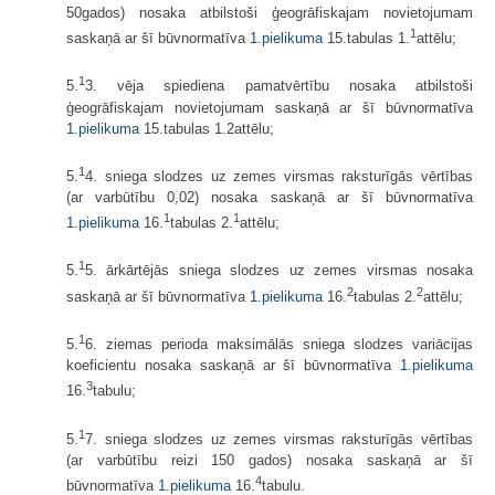
50gados) nosaka atbilstoši ģeogrāfiskajam novietojumam
1
saskaņā ar šī būvnormatīva
1.pielikuma
15.tabulas 1.
attēlu;
1
5.
3. vēja spiediena pamatvērtību nosaka atbilstoši
ģeogrāfiskajam novie­tojumam saskaņā ar šī būvnormatīva
1.pielikuma
15.tabulas 1.2attēlu;
1
5.
4. sniega slodzes uz zemes virsmas raksturīgās vērtības
(ar varbūtību 0,02) nosaka saskaņā ar šī būvnormatīva
1
1
1.pielikuma
16.
tabulas 2.
attēlu;
1
5.
5. ārkārtējās sniega slodzes uz zemes virsmas nosaka
2
2
saskaņā ar šī būvnormatīva
1.pielikuma
16.
tabulas 2.
attēlu;
1
5.
6. ziemas perioda maksimālās sniega slodzes variācijas
koeficientu nosaka saskaņā ar šī būvnormatīva
1.pielikuma
3
16.
tabulu;
1
5.
7. sniega slodzes uz zemes virsmas raksturīgās vērtības
(ar varbūtību reizi 150 gados) nosaka saskaņā ar šī
4
būvnormatīva
1.pielikuma
16.
tabulu.