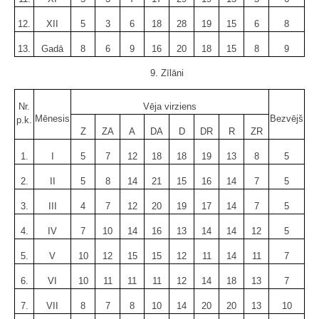
12.
XII
5
3
6
18
28
19
15
6
8
13.
Gadā
8
6
9
16
20
18
15
8
9
9. Zīlāni
Nr.
Vēja virziens
Mēnesis
Bezvējš
p.k.
Z
ZA
A
DA
D
DR
R
ZR
1.
I
5
7
12
18
18
19
13
8
5
2.
II
5
8
14
21
15
16
14
7
5
3.
III
4
7
12
20
19
17
14
7
5
4.
IV
7
10
14
16
13
14
14
12
5
5.
V
10
12
15
15
12
11
14
11
7
6.
VI
10
11
11
11
12
14
18
13
7
7.
VII
8
7
8
10
14
20
20
13
10