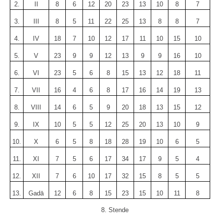
2.
II
8
6
12
20
23
13
10
8
7
3.
III
8
5
11
22
25
13
8
8
7
4.
IV
18
7
10
12
17
11
10
15
10
5.
V
23
9
9
12
13
9
9
16
10
6.
VI
23
5
6
8
15
13
12
18
11
7.
VII
16
4
6
8
17
16
14
19
13
8.
VIII
14
6
5
9
20
18
13
15
12
9.
IX
10
5
5
12
25
20
13
10
9
10.
X
6
5
8
18
28
19
10
6
5
11.
XI
7
5
6
17
34
17
9
5
4
12.
XII
7
6
10
17
32
15
8
5
5
13.
Gadā
12
6
8
15
23
15
10
11
8
8. Stende