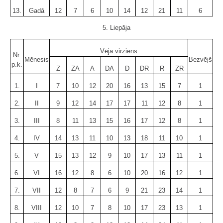
13.
Gadā
12
7
6
10
14
12
21
11
6
5. Liepāja
Vēja virziens
Nr.
Mēnesis
Bezvējš
p.k.
Z
ZA
A
DA
D
DR
R
ZR
1.
I
7
10
12
20
16
13
15
7
1
2.
II
9
12
14
17
17
11
12
8
1
3.
III
8
11
13
15
16
17
12
8
1
4.
IV
14
13
11
10
13
18
11
10
1
5.
V
15
13
12
9
10
17
13
11
1
6.
VI
16
12
8
6
10
20
16
12
1
7.
VII
12
8
7
6
9
21
23
14
1
8.
VIII
12
10
7
8
10
17
23
13
1