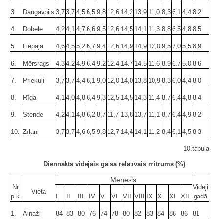
3.
Daugavpils
3,7
3,7
4,5
6,5
9,8
12,6
14,2
13,9
11,0
8,3
6,1
4,4
8,2
4.
Dobele
4,2
4,1
4,7
6,6
9,5
12,6
14,5
14,1
11,3
8,8
6,5
4,8
8,5
5.
Liepāja
4,6
4,5
5,2
6,7
9,4
12,6
14,9
14,9
12,0
9,5
7,0
5,5
8,9
6.
Mērsrags
4,3
4,2
4,9
6,4
9,2
12,4
14,7
14,5
11,6
8,9
6,7
5,0
8,6
7.
Priekuļi
3,7
3,7
4,4
6,1
9,0
12,0
14,0
13,8
10,9
8,3
6,0
4,4
8,0
8.
Rīga
4,1
4,0
4,8
6,4
9,3
12,5
14,5
14,3
11,4
8,7
6,4
4,8
8,4
9.
Stende
4,2
4,1
4,8
6,2
8,7
11,7
13,8
13,7
11,1
8,7
6,4
4,9
8,2
10.
Zīlāni
3,7
3,7
4,6
6,5
9,8
12,7
14,4
14,1
11,2
8,4
6,1
4,5
8,3
10.tabula
Diennakts vidējais gaisa relatīvais mitrums (%)
Mēnesis
Nr.
Vidēji
Vieta
p.k.
I
II
III
IV
V
VI
VII
VIII
IX
X
XI
XII
gadā
1.
Ainaži
84
83
80
76
74
78
80
82
83
84
86
86
81