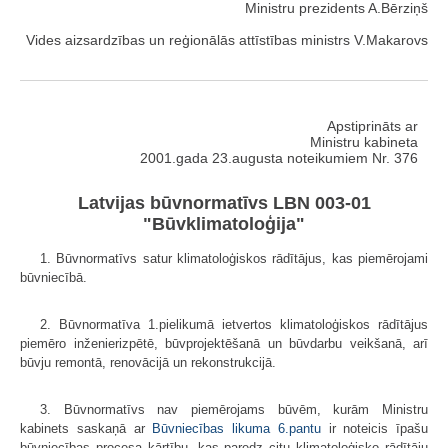
Ministru prezidents A.Bērziņš
Vides aizsardzības un reģionālās attīstības ministrs V.Makarovs
Apstiprināts ar
Ministru kabineta
2001.gada 23.augusta noteikumiem Nr. 376
Latvijas būvnormatīvs LBN 003-01
"Būvklimatoloģija"
1. Būvnormatīvs satur klimatoloģiskos rādītājus, kas piemērojami
būvniecībā.
2. Būvnormatīva 1.pielikumā ietvertos klimatoloģiskos rādītājus
piemēro inženierizpētē, būvprojektēšanā un būvdarbu veikšanā, arī
būvju remontā, renovācijā un rekonstrukcijā.
3. Būvnormatīvs nav piemērojams būvēm, kurām Ministru
kabinets saskaņā ar
Būvniecības likuma
6.pantu
ir noteicis īpašu
būvniecības procesa kārtību, kas paredz citu klimatoloģisko rādītāju