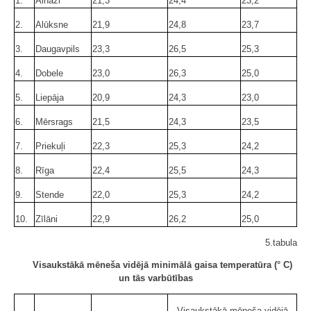
1.
Ainaži
21,3
24,4
23,2
2.
Alūksne
21,9
24,8
23,7
3.
Daugavpils
23,3
26,5
25,3
4.
Dobele
23,0
26,3
25,0
5.
Liepāja
20,9
24,3
23,0
6.
Mērsrags
21,5
24,3
23,5
7.
Priekuļi
22,3
25,3
24,2
8.
Rīga
22,4
25,5
24,3
9.
Stende
22,0
25,3
24,2
10.
Zīlāni
22,9
26,2
25,0
5.tabula
Visaukstākā mēneša vidējā minimālā gaisa temperatūra (° C)
un tās varbūtības
Visaukstākā mēneša vidējā