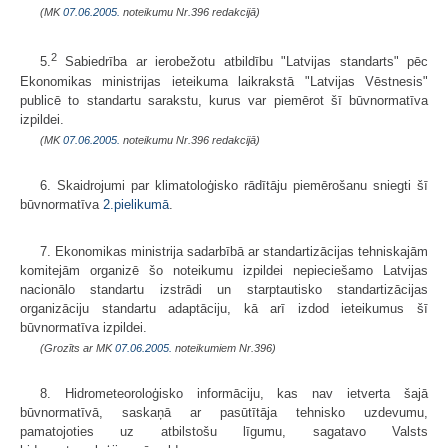
(MK
07.06.2005.
noteikumu Nr.396 redakcijā)
2
5.
Sabiedrība ar ierobežotu atbildību "Latvijas standarts" pēc
Ekonomi­kas ministrijas ieteikuma laikrakstā "Latvijas Vēstnesis"
publicē to standartu sarakstu, kurus var piemērot šī būvnormatīva
izpildei.
(MK
07.06.2005.
noteikumu Nr.396 redakcijā)
6. Skaidrojumi par klimatoloģisko rādītāju piemērošanu sniegti šī
būvnormatīva
2.pielikumā
.
7. Ekonomikas ministrija sadarbībā ar standartizācijas tehniskajām
komitejām organizē šo noteikumu izpildei nepieciešamo Latvijas
nacionālo standartu izstrādi un starptautisko standartizācijas
organizāciju standartu adaptāciju, kā arī izdod ieteikumus šī
būvnormatīva izpildei.
(Grozīts ar MK
07.06.2005.
noteikumiem Nr.396)
8. Hidrometeoroloģisko informāciju, kas nav ietverta šajā
būvnormatīvā, saskaņā ar pasūtītāja tehnisko uzdevumu,
pamatojoties uz atbilstošu līgumu, sagatavo Valsts