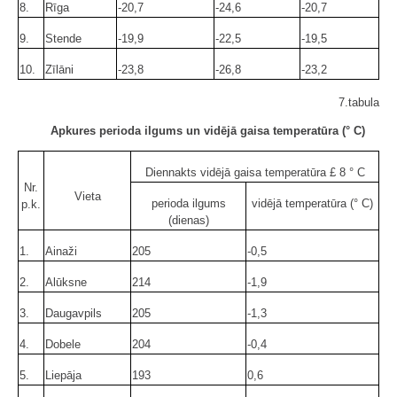
8.
Rīga
-20,7
-24,6
-20,7
9.
Stende
-19,9
-22,5
-19,5
10.
Zīlāni
-23,8
-26,8
-23,2
7.tabula
Apkures perioda ilgums un vidējā gaisa temperatūra (° C)
Diennakts vidējā gaisa temperatūra £ 8 ° C
Nr.
Vieta
perioda ilgums
vidējā temperatūra (° C)
p.k.
(dienas)
1.
Ainaži
205
-0,5
2.
Alūksne
214
-1,9
3.
Daugavpils
205
-1,3
4.
Dobele
204
-0,4
5.
Liepāja
193
0,6