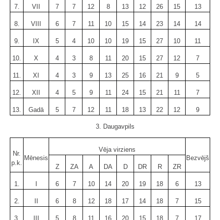
7.
VII
7
7
12
8
13
12
26
15
13
8.
VIII
6
7
11
10
15
14
23
14
14
9.
IX
5
4
10
10
19
15
27
10
11
10.
X
4
3
8
11
20
15
27
12
7
11.
XI
4
3
9
13
25
16
21
9
5
12.
XII
4
5
9
11
24
15
21
11
7
13.
Gadā
5
7
12
11
18
13
22
12
9
3. Daugavpils
Vēja virziens
Nr.
Mēnesis
Bezvējš
p.k.
Z
ZA
A
DA
D
DR
R
ZR
1.
I
6
7
10
14
20
19
18
6
13
2.
II
6
8
12
18
17
14
18
7
15
3.
III
5
8
11
16
20
15
18
7
17