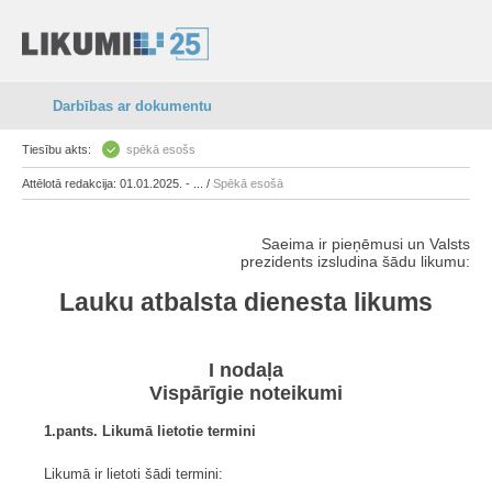
Darbības ar dokumentu
Tiesību akts:
spēkā esošs
Attēlotā redakcija: 01.01.2025. - ... /
Spēkā esošā
Saeima ir pieņēmusi un Valsts
prezidents izsludina šādu likumu:
Lauku atbalsta dienesta likums
I nodaļa
Vispārīgie noteikumi
1.pants. Likumā lietotie termini
Likumā ir lietoti šādi termini: