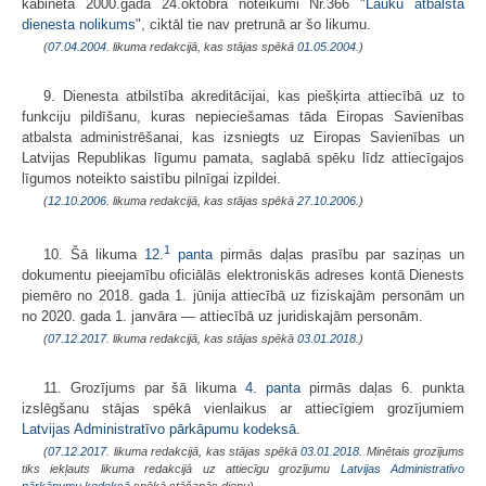
kabineta 2000.gada 24.oktobra noteikumi Nr.366 "
Lauku atbalsta
dienesta nolikums
", ciktāl tie nav pretrunā ar šo likumu.
(
07.04.2004
. likuma redakcijā, kas stājas spēkā
01.05.2004.
)
9. Dienesta atbilstība akreditācijai, kas piešķirta attiecībā uz to
funkciju pildīšanu, kuras nepieciešamas tāda Eiropas Savienības
atbalsta administrēšanai, kas izsniegts uz Eiropas Savienības un
Latvijas Republikas līgumu pamata, saglabā spēku līdz attiecīgajos
līgumos noteikto saistību pilnīgai izpildei.
(
12.10.2006
. likuma redakcijā, kas stājas spēkā
27.10.2006.
)
1
10. Šā likuma
12.
panta
pirmās daļas prasību par saziņas un
dokumentu pieejamību oficiālās elektroniskās adreses kontā Dienests
piemēro no 2018. gada 1. jūnija attiecībā uz fiziskajām personām un
no 2020. gada 1. janvāra — attiecībā uz juridiskajām personām.
(
07.12.2017
. likuma redakcijā, kas stājas spēkā
03.01.2018.
)
11. Grozījums par šā likuma
4. panta
pirmās daļas 6. punkta
izslēgšanu stājas spēkā vienlaikus ar attiecīgiem grozījumiem
Latvijas Administratīvo pārkāpumu kodeksā
.
(
07.12.2017
. likuma redakcijā, kas stājas spēkā
03.01.2018.
Minētais grozījums
tiks iekļauts likuma redakcijā uz attiecīgu grozījumu
Latvijas Administratīvo