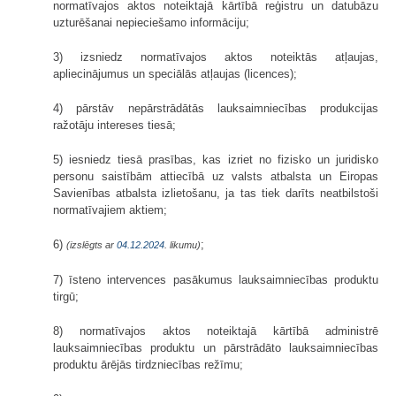
normatīvajos aktos noteiktajā kārtībā reģistru un datubāzu
uzturēšanai nepieciešamo informāciju;
3) izsniedz normatīvajos aktos noteiktās atļaujas,
apliecinājumus un speciālās atļaujas (licences);
4) pārstāv nepārstrādātās lauksaimniecības produkcijas
ražotāju intereses tiesā;
5) iesniedz tiesā prasības, kas izriet no fizisko un juridisko
personu saistībām attiecībā uz valsts atbalsta un Eiropas
Savienības atbalsta izlietošanu, ja tas tiek darīts neatbilstoši
normatīvajiem aktiem;
6)
;
(izslēgts ar
04.12.2024
. likumu)
7) īsteno intervences pasākumus lauksaimniecības produktu
tirgū;
8) normatīvajos aktos noteiktajā kārtībā administrē
lauksaimniecības produktu un pārstrādāto lauksaimniecības
produktu ārējās tirdzniecības režīmu;