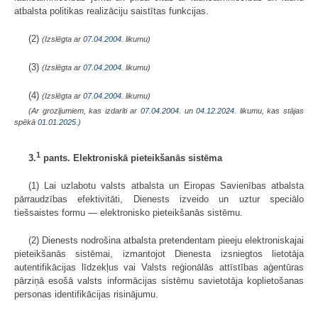
atbalsta politikas realizāciju saistītas funkcijas.
(2)
(Izslēgta ar
07.04.2004
. likumu)
(3)
(Izslēgta ar
07.04.2004
. likumu)
(4)
(Izslēgta ar
07.04.2004
. likumu)
(Ar grozījumiem, kas izdarīti ar
07.04.2004.
un
04.12.2024
. likumu, kas stājas
spēkā
01.01.2025.
)
1
3.
pants. Elektroniskā pieteikšanās sistēma
(1) Lai uzlabotu valsts atbalsta un Eiropas Savienības atbalsta
pārraudzības efektivitāti, Dienests izveido un uztur speciālo
tiešsaistes formu — elektronisko pieteikšanās sistēmu.
(2) Dienests nodrošina atbalsta pretendentam pieeju elektroniskajai
pieteikšanās sistēmai, izmantojot Dienesta izsniegtos lietotāja
autentifikācijas līdzekļus vai Valsts reģionālās attīstības aģentūras
pārziņā esošā valsts informācijas sistēmu savietotāja koplietošanas
personas identifikācijas risinājumu.