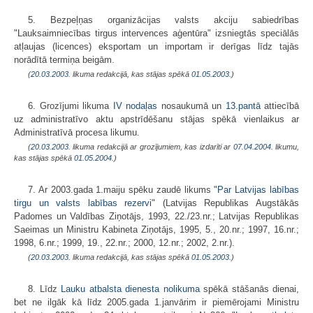
5. Bezpeļņas organizācijas valsts akciju sabiedrības
"Lauksaimniecības tirgus intervences aģentūra" izsniegtās speciālās
atļaujas (licences) eksportam un importam ir derīgas līdz tajās
norādītā termiņa beigām.
(
20.03.2003
. likuma redakcijā, kas stājas spēkā
01.05.2003.
)
6. Grozījumi likuma
IV nodaļas
nosaukumā un
13.pantā
attiecībā
uz administratīvo aktu apstrīdēšanu stājas spēkā vienlaikus ar
Administratīvā procesa likumu.
(
20.03.2003
. likuma redakcijā ar grozījumiem, kas izdarīti ar
07.04.2004
. likumu,
kas stājas spēkā
01.05.2004.
)
7. Ar 2003.gada 1.maiju spēku zaudē likums "
Par Latvijas labības
tirgu un valsts labības rezervi
" (Latvijas Republikas Augstākās
Padomes un Valdības Ziņotājs, 1993, 22./23.nr.; Latvijas Republikas
Saeimas un Ministru Kabineta Ziņotājs, 1995, 5., 20.nr.; 1997, 16.nr.;
1998, 6.nr.; 1999, 19., 22.nr.; 2000, 12.nr.; 2002, 2.nr.).
(
20.03.2003
. likuma redakcijā, kas stājas spēkā
01.05.2003.
)
8. Līdz
Lauku atbalsta dienesta nolikuma
spēkā stāšanās dienai,
bet ne ilgāk kā līdz 2005.gada 1.janvārim ir piemērojami Ministru