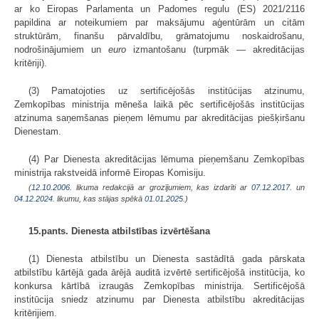
ar ko Eiropas Parlamenta un Padomes regulu (ES) 2021/2116
papildina ar noteikumiem par maksājumu aģentūrām un citām
struktūrām, finanšu pārvaldību, grāmatojumu noskaidrošanu,
nodrošinājumiem un
euro
izmantošanu (turpmāk — akreditācijas
kritēriji).
(3) Pamatojoties uz sertificējošās institūcijas atzinumu,
Zemkopības ministrija mēneša laikā pēc sertificējošās institūcijas
atzinuma saņemšanas pieņem lēmumu par akreditācijas piešķiršanu
Dienestam.
(4) Par Dienesta akreditācijas lēmuma pieņemšanu Zemkopības
ministrija rakstveidā informē Eiropas Komisiju.
(
12.10.2006
. likuma redakcijā ar grozījumiem, kas izdarīti ar
07.12.2017.
un
04.12.2024
. likumu, kas stājas spēkā
01.01.2025.
)
15.pants. Dienesta atbilstības izvērtēšana
(1) Dienesta atbilstību un Dienesta sastādītā gada pārskata
atbilstību kārtējā gada ārējā auditā izvērtē sertificējošā institūcija, ko
konkursa kārtībā izraugās Zemkopības ministrija. Sertificējošā
institūcija sniedz atzinumu par Dienesta atbilstību akreditācijas
kritērijiem.