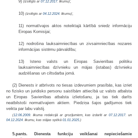
9)
;
(izslēgts ar
07.12.2017
. likumu)
10)
;
(izslēgts ar
04.12.2024
. likumu)
11) normatīvajos aktos noteiktajā kārtībā sniedz informāciju
Eiropas Komisijai;
12) nodrošina lauksaimniecības un zivsaimniecības nozares
informācijas sistēmu pārvaldību;
13) īsteno valsts un Eiropas Savienības politiku
lauksaimniecības dzīvnieku un mājas (istabas) dzīvnieku
audzēšanas un ciltsdarba jomā.
(2) Dienests ir atbrīvots no tiesas izdevumiem prasībās, kas izriet
no fizisko un juridisko personu saistībām attiecībā uz valsts atbalsta
un Eiropas Savienības atbalsta izlietošanu, ja tas tiek darīts
neatbilstoši normatīvajiem aktiem. Piedziņa šajos gadījumos tiek
veikta par labu valstij.
(
12.06.2009
. likuma redakcijā ar grozījumiem, kas izdarīti ar
07.12.2017.
un
04.12.2024
. likumu, kas stājas spēkā
01.01.2025.
)
5.pants. Dienesta funkciju veikšanai nepieciešamie