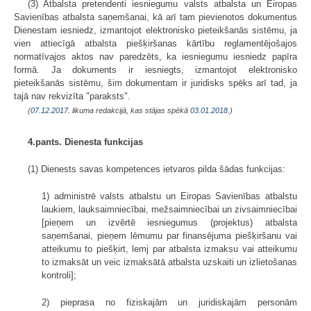
(3) Atbalsta pretendenti iesniegumu valsts atbalsta un Eiropas
Savienības atbalsta saņemšanai, kā arī tam pievienotos dokumentus
Dienestam iesniedz, izmantojot elektronisko pieteikšanās sistēmu, ja
vien attiecīgā atbalsta piešķiršanas kārtību reglamentējošajos
normatīvajos aktos nav paredzēts, ka iesniegumu iesniedz papīra
formā. Ja dokuments ir iesniegts, izmantojot elektronisko
pieteikšanās sistēmu, šim dokumentam ir juridisks spēks arī tad, ja
tajā nav rekvizīta "paraksts".
(
07.12.2017
. likuma redakcijā, kas stājas spēkā
03.01.2018.
)
4.pants. Dienesta funkcijas
(1) Dienests savas kompetences ietvaros pilda šādas funkcijas:
1) administrē valsts atbalstu un Eiropas Savienības atbalstu
laukiem, lauksaimniecībai, mežsaimniecībai un zivsaimniecībai
[pieņem un izvērtē iesniegumus (projektus) atbalsta
saņemšanai, pieņem lēmumu par finansējuma piešķiršanu vai
atteikumu to piešķirt, lemj par atbalsta izmaksu vai atteikumu
to izmaksāt un veic izmaksātā atbalsta uzskaiti un izlietošanas
kontroli];
2) pieprasa no fiziskajām un juridiskajām personām