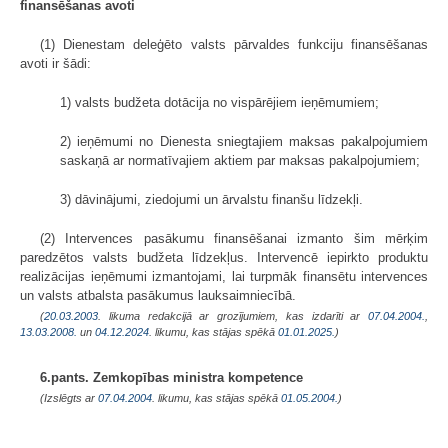
finansēšanas avoti
(1) Dienestam deleģēto valsts pārvaldes funkciju finansēšanas
avoti ir šādi:
1) valsts budžeta dotācija no vispārējiem ieņēmumiem;
2) ieņēmumi no Dienesta sniegtajiem maksas pakalpojumiem
saskaņā ar normatīvajiem aktiem par maksas pakalpojumiem;
3) dāvinājumi, ziedojumi un ārvalstu finanšu līdzekļi.
(2) Intervences pasākumu finansēšanai izmanto šim mērķim
paredzētos valsts budžeta līdzekļus. Intervencē iepirkto produktu
realizācijas ieņēmumi izmantojami, lai turpmāk finansētu intervences
un valsts atbalsta pasākumus lauksaimniecībā.
(
20.03.2003
. likuma redakcijā ar grozījumiem, kas izdarīti ar
07.04.2004.
,
13.03.2008.
un
04.12.2024
. likumu, kas stājas spēkā
01.01.2025.
)
6.pants. Zemkopības ministra kompetence
(Izslēgts ar
07.04.2004
. likumu, kas stājas spēkā
01.05.2004.
)