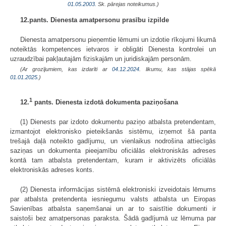
01.05.2003.
Sk. pārejas noteikumus.)
12.pants. Dienesta amatpersonu prasību izpilde
Dienesta amatpersonu pieņemtie lēmumi un izdotie rīkojumi likumā
noteiktās kompetences ietvaros ir obligāti Dienesta kontrolei un
uzraudzībai pakļautajām fiziskajām un juridiskajām personām.
(Ar grozījumiem, kas izdarīti ar
04.12.2024
. likumu, kas stājas spēkā
01.01.2025.
)
1
12.
pants. Dienesta izdotā dokumenta paziņošana
(1) Dienests par izdoto dokumentu paziņo atbalsta pretendentam,
izmantojot elektronisko pieteikšanās sistēmu, izņemot šā panta
trešajā daļā noteikto gadījumu, un vienlaikus nodrošina attiecīgās
saziņas un dokumenta pieejamību oficiālās elektroniskās adreses
kontā tam atbalsta pretendentam, kuram ir aktivizēts oficiālās
elektroniskās adreses konts.
(2) Dienesta informācijas sistēmā elektroniski izveidotais lēmums
par atbalsta pretendenta iesniegumu valsts atbalsta un Eiropas
Savienības atbalsta saņemšanai un ar to saistītie dokumenti ir
saistoši bez amatpersonas paraksta. Šādā gadījumā uz lēmuma par