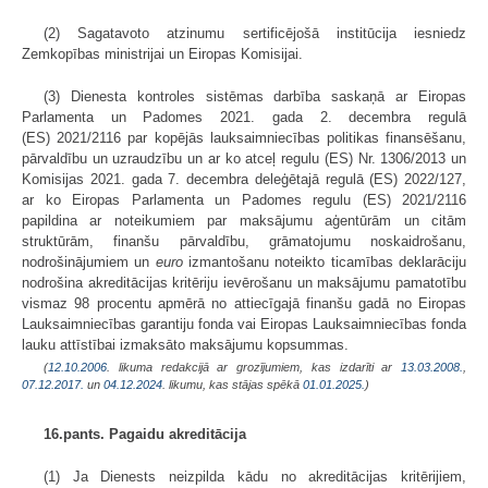
(2) Sagatavoto atzinumu sertificējošā institūcija iesniedz
Zemkopības ministrijai un Eiropas Komisijai.
(3) Dienesta kontroles sistēmas darbība saskaņā ar Eiropas
Parlamenta un Padomes 2021. gada 2. decembra regulā
(ES) 2021/2116 par kopējās lauksaimniecības politikas finansēšanu,
pārvaldību un uzraudzību un ar ko atceļ regulu (ES) Nr. 1306/2013 un
Komisijas 2021. gada 7. decembra deleģētajā regulā (ES) 2022/127,
ar ko Eiropas Parlamenta un Padomes regulu (ES) 2021/2116
papildina ar noteikumiem par maksājumu aģentūrām un citām
struktūrām, finanšu pārvaldību, grāmatojumu noskaidrošanu,
nodrošinājumiem un
euro
izmantošanu noteikto ticamības deklarāciju
nodrošina akreditācijas kritēriju ievērošanu un maksājumu pamatotību
vismaz 98 procentu apmērā no attiecīgajā finanšu gadā no Eiropas
Lauksaimniecības garantiju fonda vai Eiropas Lauksaimniecības fonda
lauku attīstībai izmaksāto maksājumu kopsummas.
(
12.10.2006
. likuma redakcijā ar grozījumiem, kas izdarīti ar
13.03.2008.
,
07.12.2017.
un
04.12.2024
. likumu, kas stājas spēkā
01.01.2025.
)
16.pants. Pagaidu akreditācija
(1) Ja Dienests neizpilda kādu no akreditācijas kritērijiem,