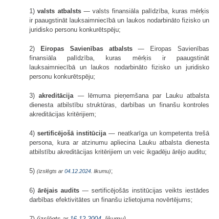
1)
valsts atbalsts
— valsts finansiāla palīdzība, kuras mērķis
ir paaugstināt lauksaimniecībā un laukos nodarbināto fizisko un
juridisko personu konkurētspēju;
2)
Eiropas Savienības atbalsts
— Eiropas Savienības
finansiāla palīdzība, kuras mērķis ir paaugstināt
lauksaimniecībā un laukos nodarbināto fizisko un juridisko
personu konkurētspēju;
3)
akreditācija
— lēmuma pieņemšana par Lauku atbalsta
dienesta atbilstību struktūras, darbības un finanšu kontroles
akreditācijas kritērijiem;
4)
sertificējošā institūcija
— neatkarīga un kompetenta trešā
persona, kura ar atzinumu apliecina Lauku atbalsta dienesta
atbilstību akreditācijas kritērijiem un veic ikgadēju ārējo auditu;
5)
;
(izslēgts ar
04.12.2024
. likumu)
6)
ārējais audits
— sertificējošās institūcijas veikts iestādes
darbības efektivitātes un finanšu izlietojuma novērtējums;
7)
(izslēgts ar
16.12.2004
. likumu)
.