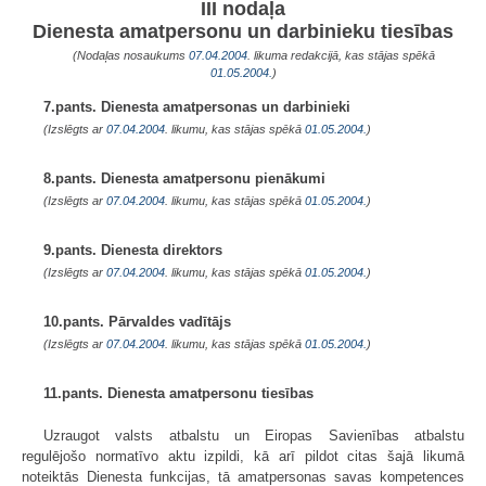
III nodaļa
Dienesta amatpersonu un darbinieku tiesības
(Nodaļas nosaukums
07.04.2004
. likuma redakcijā, kas stājas spēkā
01.05.2004.
)
7.pants. Dienesta amatpersonas un darbinieki
(Izslēgts ar
07.04.2004
. likumu, kas stājas spēkā
01.05.2004.
)
8.pants. Dienesta amatpersonu pienākumi
(Izslēgts ar
07.04.2004
. likumu, kas stājas spēkā
01.05.2004.
)
9.pants. Dienesta direktors
(Izslēgts ar
07.04.2004
. likumu, kas stājas spēkā
01.05.2004.
)
10.pants. Pārvaldes vadītājs
(Izslēgts ar
07.04.2004
. likumu, kas stājas spēkā
01.05.2004.
)
11.pants. Dienesta amatpersonu tiesības
Uzraugot valsts atbalstu un Eiropas Savienības atbalstu
regulējošo normatīvo aktu izpildi, kā arī pildot citas šajā likumā
noteiktās Dienesta funkcijas, tā amatpersonas savas kompetences