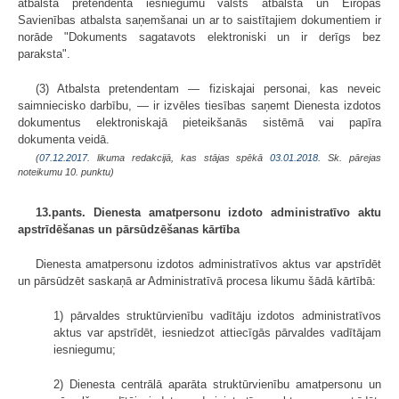
atbalsta pretendenta iesniegumu valsts atbalsta un Eiropas
Savienības atbalsta saņemšanai un ar to saistītajiem dokumentiem ir
norāde "Dokuments sagatavots elektroniski un ir derīgs bez
paraksta".
(3) Atbalsta pretendentam — fiziskajai personai, kas neveic
saimniecisko darbību, — ir izvēles tiesības saņemt Dienesta izdotos
dokumentus elektroniskajā pieteikšanās sistēmā vai papīra
dokumenta veidā.
(
07.12.2017
. likuma redakcijā, kas stājas spēkā
03.01.2018.
Sk. pārejas
noteikumu 10. punktu)
13.pants. Dienesta amatpersonu izdoto administratīvo aktu
apstrīdēšanas un pārsūdzēšanas kārtība
Dienesta amatpersonu izdotos administratīvos aktus var apstrīdēt
un pārsūdzēt saskaņā ar Administratīvā procesa likumu šādā kārtībā:
1) pārvaldes struktūrvienību vadītāju izdotos administratīvos
aktus var apstrīdēt, iesniedzot attiecīgās pārvaldes vadītājam
iesniegumu;
2) Dienesta centrālā aparāta struktūrvienību amatpersonu un