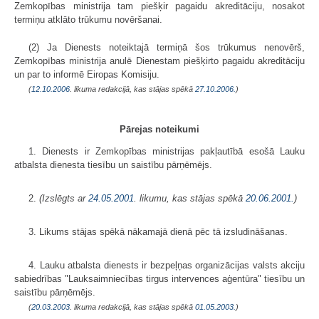
Zemkopības ministrija tam piešķir pagaidu akreditāciju, nosakot
termiņu atklāto trūkumu novēršanai.
(2) Ja Dienests noteiktajā termiņā šos trūkumus nenovērš,
Zemkopības ministrija anulē Dienestam piešķirto pagaidu akreditāciju
un par to informē Eiropas Komisiju.
(
12.10.2006
. likuma redakcijā, kas stājas spēkā
27.10.2006.
)
Pārejas noteikumi
1. Dienests ir Zemkopības ministrijas pakļautībā esošā Lauku
atbalsta dienesta tiesību un saistību pārņēmējs.
2.
(Izslēgts ar
24.05.2001
. likumu, kas stājas spēkā
20.06.2001.
)
3. Likums stājas spēkā nākamajā dienā pēc tā izsludināšanas.
4. Lauku atbalsta dienests ir bezpeļņas organizācijas valsts akciju
sabiedrības "Lauksaimniecības tirgus intervences aģentūra" tiesību un
saistību pārņēmējs.
(
20.03.2003
. likuma redakcijā, kas stājas spēkā
01.05.2003.
)