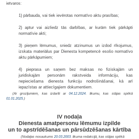
ietvaros:
1) pārbauda, vai tiek ievērotas normatīvo aktu prasības;
2) aptur vai aizliedz tās darbības, ar kurām tiek pārkāpti
normatīvie akti;
3) pieņem lēmumus, sniedz atzinumus un izdod rīkojumus,
izskata materiālus par Dienesta kompetencē esošo normatīvo
aktu pārkāpumiem;
4) pieprasa un saņem bez maksas no fiziskajām un
juridiskajām personām rakstveida informāciju, kas
nepieciešama dienesta funkciju nodrošināšanai, kā arī
iepazīstas ar attiecīgajiem dokumentiem.
(Ar grozījumiem, kas izdarīti ar
04.12.2024
. likumu, kas stājas spēkā
01.01.2025.
)
IV nodaļa
Dienesta amatpersonu lēmumu izpilde
un to apstrīdēšanas un pārsūdzēšanas kārtība
(Nodaļas nosaukums
20.03.2003
. likuma redakcijā, kas stājas spēkā