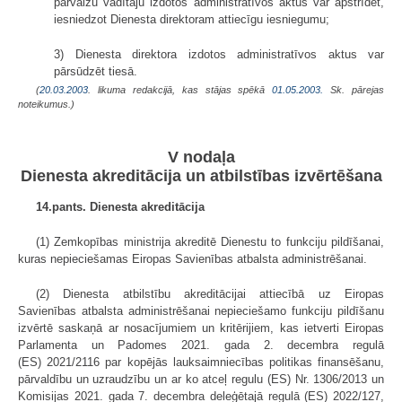
pārvalžu vadītāju izdotos administratīvos aktus var apstrīdēt,
iesniedzot Dienesta direktoram attiecīgu iesniegumu;
3) Dienesta direktora izdotos administratīvos aktus var
pārsūdzēt tiesā.
(
20.03.2003
. likuma redakcijā, kas stājas spēkā
01.05.2003.
Sk. pārejas
noteikumus.)
V nodaļa
Dienesta akreditācija un atbilstības izvērtēšana
14.pants. Dienesta akreditācija
(1) Zemkopības ministrija akreditē Dienestu to funkciju pildīšanai,
kuras nepieciešamas Eiropas Savienības atbalsta administrēšanai.
(2) Dienesta atbilstību akreditācijai attiecībā uz Eiropas
Savienības atbalsta administrēšanai nepieciešamo funkciju pildīšanu
izvērtē saskaņā ar nosacījumiem un kritērijiem, kas ietverti Eiropas
Parlamenta un Padomes 2021. gada 2. decembra regulā
(ES) 2021/2116 par kopējās lauksaimniecības politikas finansēšanu,
pārvaldību un uzraudzību un ar ko atceļ regulu (ES) Nr. 1306/2013 un
Komisijas 2021. gada 7. decembra deleģētajā regulā (ES) 2022/127,