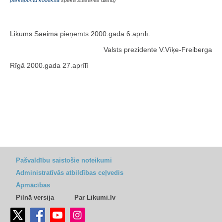
pārkāpumu kodeksā
spēkā stāšanās dienu)
Likums Saeimā pieņemts 2000.gada 6.aprīlī.
Valsts prezidente V.Vīķe-Freiberga
Rīgā 2000.gada 27.aprīlī
Pašvaldību saistošie noteikumi
Administratīvās atbildības ceļvedis
Apmācības
Pilnā versija
Par Likumi.lv