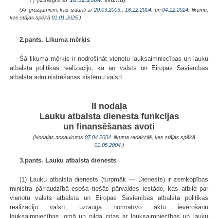
(Ar grozījumiem, kas izdarīti ar
20.03.2003.
,
16.12.2004.
un
04.12.2024
. likumu,
kas stājas spēkā
01.01.2025.
)
2.pants. Likuma mērķis
Šā likuma mērķis ir nodrošināt vienotu lauksaimniecības un lauku
atbalsta politikas realizāciju, kā arī valsts un Eiropas Savienības
atbalsta administrēšanas sistēmu valstī.
II nodaļa
Lauku atbalsta dienesta funkcijas
un finansēšanas avoti
(Nodaļas nosaukums
07.04.2004
. likuma redakcijā, kas stājas spēkā
01.05.2004.
)
3.pants. Lauku atbalsta dienests
(1) Lauku atbalsta dienests (turpmāk — Dienests) ir zemkopības
ministra pārraudzībā esoša tiešās pārvaldes iestāde, kas atbild par
vienotu valsts atbalsta un Eiropas Savienības atbalsta politikas
realizāciju valstī, uzrauga normatīvo aktu ievērošanu
lauksaimniecības jomā un pilda citas ar lauksaimniecības un lauku