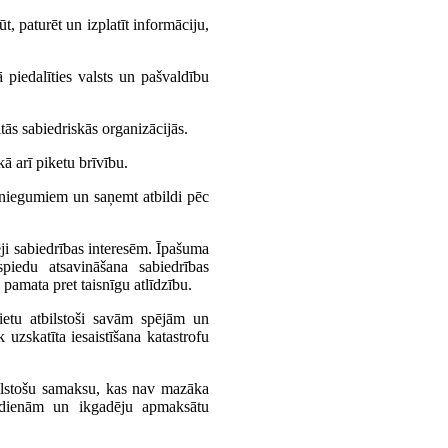
ūt, paturēt un izplatīt informāciju,
 piedalīties valsts un pašvaldību
itās sabiedriskās organizācijās.
ā arī piketu brīvību.
iesniegumiem un saņemt atbildi pēc
ji sabiedrības interesēm. Īpašuma
piedu atsavināšana sabiedrības
amata pret taisnīgu atlīdzību.
ietu atbilstoši savām spējām un
k uzskatīta iesaistīšana katastrofu
ilstošu samaksu, kas nav mazāka
īvdienām un ikgadēju apmaksātu