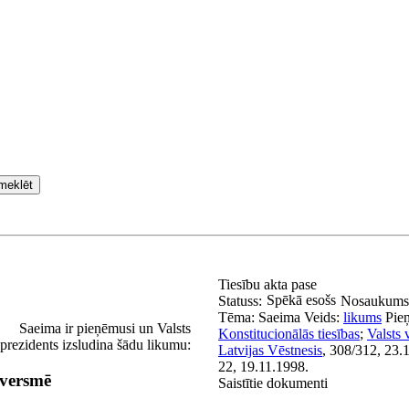
meklēt
Tiesību akta pase
Spēkā esošs
Statuss:
Nosaukums
Tēma:
Saeima
Veids:
likums
Pie
Saeima ir pieņēmusi un Valsts
Konstitucionālās tiesības
;
Valsts 
prezidents izsludina šādu likumu:
Latvijas Vēstnesis
, 308/312, 23.
22, 19.11.1998.
tversmē
Saistītie dokumenti