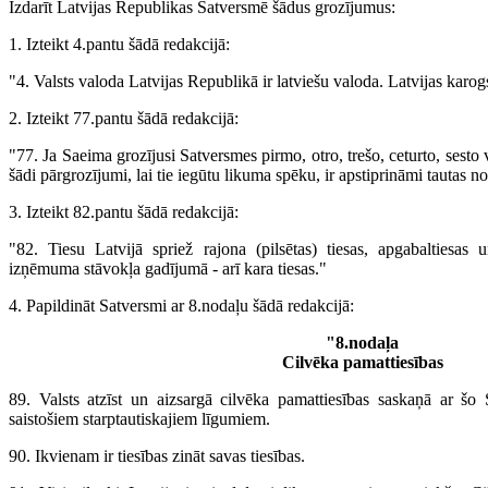
Izdarīt Latvijas Republikas Satversmē šādus grozījumus:
1. Izteikt 4.pantu šādā redakcijā:
"4. Valsts valoda Latvijas Republikā ir latviešu valoda. Latvijas karogs
2. Izteikt 77.pantu šādā redakcijā:
"77. Ja Saeima grozījusi Satversmes pirmo, otro, trešo, ceturto, sesto 
šādi pārgrozījumi, lai tie iegūtu likuma spēku, ir apstiprināmi tautas n
3. Izteikt 82.pantu šādā redakcijā:
"82. Tiesu Latvijā spriež rajona (pilsētas) tiesas, apgabaltiesas
izņēmuma stāvokļa gadījumā - arī kara tiesas."
4. Papildināt Satversmi ar 8.nodaļu šādā redakcijā:
"8.nodaļa
Cilvēka pamattiesības
89. Valsts atzīst un aizsargā cilvēka pamattiesības saskaņā ar šo
saistošiem starptautiskajiem līgumiem.
90. Ikvienam ir tiesības zināt savas tiesības.