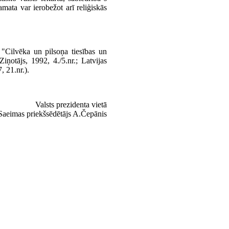
mata var ierobežot arī reliģiskās
"Cilvēka un pilsoņa tiesības un
otājs, 1992, 4./5.nr.; Latvijas
 21.nr.).
Valsts prezidenta vietā
Saeimas priekšsēdētājs A.Čepānis