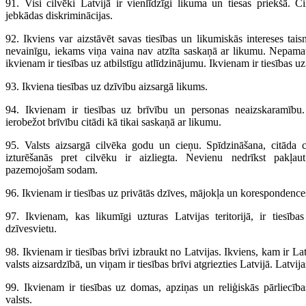
91. Visi cilvēki Latvijā ir vienlīdzīgi likuma un tiesas priekšā. Ci
jebkādas diskriminācijas.
92. Ikviens var aizstāvēt savas tiesības un likumiskās intereses tais
nevainīgu, iekams viņa vaina nav atzīta saskaņā ar likumu. Nepama
ikvienam ir tiesības uz atbilstīgu atlīdzinājumu. Ikvienam ir tiesības u
93. Ikviena tiesības uz dzīvību aizsargā likums.
94. Ikvienam ir tiesības uz brīvību un personas neaizskaramību
ierobežot brīvību citādi kā tikai saskaņā ar likumu.
95. Valsts aizsargā cilvēka godu un cieņu. Spīdzināšana, citāda c
izturēšanās pret cilvēku ir aizliegta. Nevienu nedrīkst pakļa
pazemojošam sodam.
96. Ikvienam ir tiesības uz privātās dzīves, mājokļa un korespondenc
97. Ikvienam, kas likumīgi uzturas Latvijas teritorijā, ir tiesības
dzīvesvietu.
98. Ikvienam ir tiesības brīvi izbraukt no Latvijas. Ikviens, kam ir La
valsts aizsardzībā, un viņam ir tiesības brīvi atgriezties Latvijā. Latvij
99. Ikvienam ir tiesības uz domas, apziņas un reliģiskās pārliecība
valsts.