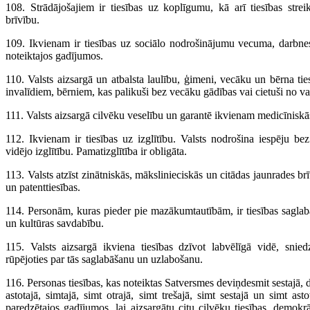
108. Strādājošajiem ir tiesības uz koplīgumu, kā arī tiesības strei
brīvību.
109. Ikvienam ir tiesības uz sociālo nodrošinājumu vecuma, darbne
noteiktajos gadījumos.
110. Valsts aizsargā un atbalsta laulību, ģimeni, vecāku un bērna tie
invalīdiem, bērniem, kas palikuši bez vecāku gādības vai cietuši no v
111. Valsts aizsargā cilvēku veselību un garantē ikvienam medicīnisk
112. Ikvienam ir tiesības uz izglītību. Valsts nodrošina iespēju be
vidējo izglītību. Pamatizglītība ir obligāta.
113. Valsts atzīst zinātniskās, mākslinieciskās un citādas jaunrades brī
un patenttiesības.
114. Personām, kuras pieder pie mazākumtautībām, ir tiesības saglabāt
un kultūras savdabību.
115. Valsts aizsargā ikviena tiesības dzīvot labvēlīgā vidē, snie
rūpējoties par tās saglabāšanu un uzlabošanu.
116. Personas tiesības, kas noteiktas Satversmes deviņdesmit sestajā, 
astotajā, simtajā, simt otrajā, simt trešajā, simt sestajā un simt as
paredzētajos gadījumos, lai aizsargātu citu cilvēku tiesības, demokrā