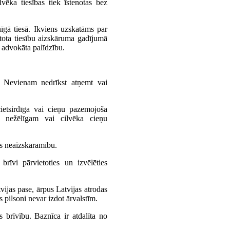
lvēka tiesības tiek īstenotas bez
nīgā tiesā. Ikviens uzskatāms par
tota tiesību aizskāruma gadījumā
z advokāta palīdzību.
. Nevienam nedrīkst atņemt vai
ietsirdīga vai cieņu pazemojoša
ut nežēlīgam vai cilvēka cieņu
es neaizskaramību.
 brīvi pārvietoties un izvēlēties
tvijas pase, ārpus Latvijas atrodas
as pilsoni nevar izdot ārvalstīm.
s brīvību. Baznīca ir atdalīta no