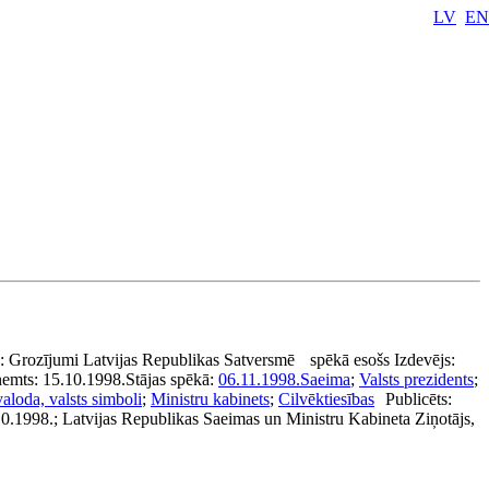
LV
EN
:
Grozījumi Latvijas Republikas Satversmē
spēkā esošs
Izdevējs:
ņemts:
15.10.1998.
Stājas spēkā:
06.11.1998.
Saeima
;
Valsts prezidents
;
valoda, valsts simboli
;
Ministru kabinets
;
Cilvēktiesības
Publicēts:
10.1998.; Latvijas Republikas Saeimas un Ministru Kabineta Ziņotājs,