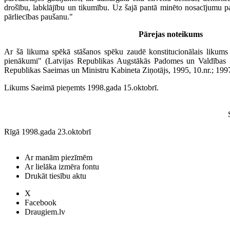
drošību, labklājību un tikumību. Uz šajā pantā minēto nosacījumu pa
pārliecības paušanu."
Pārejas noteikums
Ar šā likuma spēkā stāšanos spēku zaudē konstitucionālais likums 
pienākumi" (Latvijas Republikas Augstākās Padomes un Valdības Ziņ
Republikas Saeimas un Ministru Kabineta Ziņotājs, 1995, 10.nr.; 1997,
Likums Saeimā pieņemts 1998.gada 15.oktobrī.
Rīgā 1998.gada 23.oktobrī
Ar manām piezīmēm
Ar lielāka izmēra fontu
Drukāt tiesību aktu
X
Facebook
Draugiem.lv