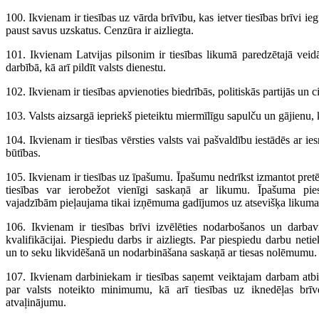
100. Ikvienam ir tiesības uz vārda brīvību, kas ietver tiesības brīvi ieg
paust savus uzskatus. Cenzūra ir aizliegta.
101. Ikvienam Latvijas pilsonim ir tiesības likumā paredzētajā veidā
darbībā, kā arī pildīt valsts dienestu.
102. Ikvienam ir tiesības apvienoties biedrībās, politiskās partijās un c
103. Valsts aizsargā iepriekš pieteiktu miermīlīgu sapulču un gājienu, k
104. Ikvienam ir tiesības vērsties valsts vai pašvaldību iestādēs ar 
būtības.
105. Ikvienam ir tiesības uz īpašumu. Īpašumu nedrīkst izmantot pretē
tiesības var ierobežot vienīgi saskaņā ar likumu. Īpašuma pies
vajadzībām pieļaujama tikai izņēmuma gadījumos uz atsevišķa likuma p
106. Ikvienam ir tiesības brīvi izvēlēties nodarbošanos un darbav
kvalifikācijai. Piespiedu darbs ir aizliegts. Par piespiedu darbu netie
un to seku likvidēšanā un nodarbināšana saskaņā ar tiesas nolēmumu.
107. Ikvienam darbiniekam ir tiesības saņemt veiktajam darbam atb
par valsts noteikto minimumu, kā arī tiesības uz iknedēļas br
atvaļinājumu.