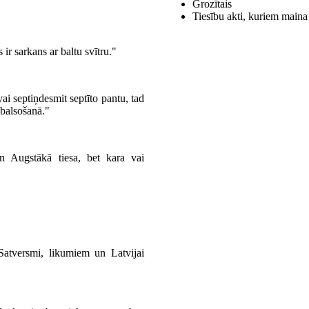
Grozītais
Tiesību akti, kuriem maina
 ir sarkans ar baltu svītru."
vai septiņdesmit septīto pantu, tad
obalsošanā."
 un Augstākā tiesa, bet kara vai
 Satversmi, likumiem un Latvijai