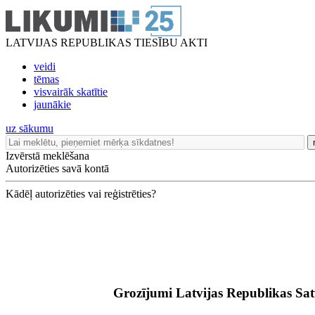
LATVIJAS REPUBLIKAS TIESĪBU AKTI
veidi
tēmas
visvairāk skatītie
jaunākie
uz sākumu
Izvērstā meklēšana
Autorizēties savā kontā
Kādēļ autorizēties vai reģistrēties?
Gr
ozījumi Latvijas Republikas Sa