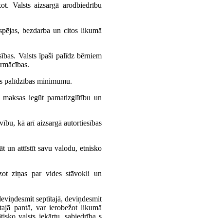
kot. Valsts aizsargā arodbiedrību
spējas, bezdarba un citos likumā
sības. Valsts īpaši palīdz bērniem
armācības.
ās palīdzības minimumu.
z maksas iegūt pamatizglītību un
vību, kā arī aizsargā autortiesības
 un attīstīt savu valodu, etnisko
dzot ziņas par vides stāvokli un
deviņdesmit septītajā, deviņdesmit
totajā pantā, var ierobežot likumā
tisko valsts iekārtu, sabiedrība s