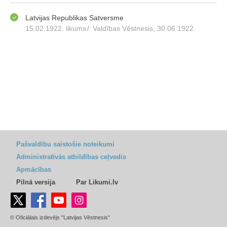
Latvijas Republikas Satversme
15.02.1922. likums
/
Valdības Vēstnesis, 30.06.1922.
Pašvaldību saistošie noteikumi
Administratīvās atbildības ceļvedis
Apmācības
Pilnā versija
Par Likumi.lv
© Oficiālais izdevējs "Latvijas Vēstnesis"