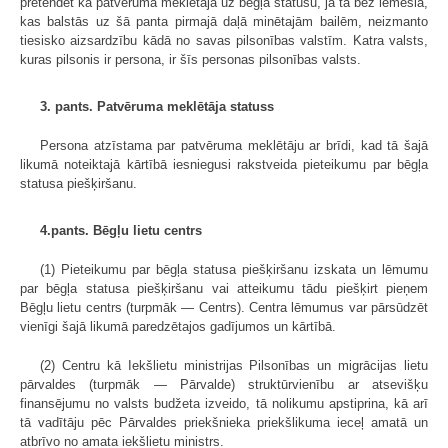
pretendēt kā patvēruma meklētāja uz bēgļa statusu, ja tā bez iemesla,
kas balstās uz šā panta pirmajā daļā minētajām bailēm, neizmanto
tiesisko aizsardzību kādā no savas pilsonības valstīm. Katra valsts,
kuras pilsonis ir persona, ir šīs personas pilsonības valsts.
3. pants. Patvēruma meklētāja statuss
Persona atzīstama par patvēruma meklētāju ar brīdi, kad tā šajā
likumā noteiktajā kārtībā iesniegusi rakstveida pieteikumu par bēgļa
statusa piešķiršanu.
4.pants. Bēgļu lietu centrs
(1) Pieteikumu par bēgļa statusa piešķiršanu izskata un lēmumu
par bēgļa statusa piešķiršanu vai atteikumu tādu piešķirt pieņem
Bēgļu lietu centrs (turpmāk — Centrs). Centra lēmumus var pārsūdzēt
vienīgi šajā likumā paredzētajos gadījumos un kārtībā.
(2) Centru kā Iekšlietu ministrijas Pilsonības un migrācijas lietu
pārvaldes (turpmāk — Pārvalde) struktūrvienību ar atsevišķu
finansējumu no valsts budžeta izveido, tā nolikumu apstiprina, kā arī
tā vadītāju pēc Pārvaldes priekšnieka priekšlikuma ieceļ amatā un
atbrīvo no amata iekšlietu ministrs.