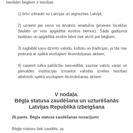
tiesībām bēgļiem ir tiesības:
1) brīvi izbraukt no Latvijas un atgriezties Latvijā;
2) uzņemt pie sevis no ārvalsts ieradušos ģimenes locekļus
(laulāto un viņu apgādībā esošos bērnus). Šādā gadījumā
laulātais un apgādībā esošie bērni tiek atzīti par bēgļiem;
3) saglabāt savu dzimto valodu, kultūru un tradīcijas, ja tās nav
pretrunā ar spēkā esošajiem likumdošanas aktiem;
4) saņemt tulka palīdzību tiesvedībā; saziņai valsts varas un
pārvaldes institūcijās izmantot valodas izvēles tiesības
atbilstoši spēkā esošajiem likumdošanas aktiem.
V nodaļa.
Bēgļa statusa zaudēšana un uzturēšanās
Latvijas Republikā izbeigšana
26.pants. Bēgļa statusa zaudēšanas nosacījumi
Bēgļa statuss tiek zaudēts, ja: