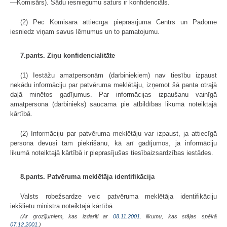
—Komisārs). Šādu iesniegumu saturs ir konfidenciāls.
(2) Pēc Komisāra attiecīga pieprasījuma Centrs un Padome
iesniedz viņam savus lēmumus un to pamatojumu.
7.pants. Ziņu konfidencialitāte
(1) Iestāžu amatpersonām (darbiniekiem) nav tiesību izpaust
nekādu informāciju par patvēruma meklētāju, izņemot šā panta otrajā
daļā minētos gadījumus. Par informācijas izpaušanu vainīgā
amatpersona (darbinieks) saucama pie atbildības likumā noteiktajā
kārtībā.
(2) Informāciju par patvēruma meklētāju var izpaust, ja attiecīgā
persona devusi tam piekrišanu, kā arī gadījumos, ja informāciju
likumā noteiktajā kārtībā ir pieprasījušas tiesībaizsardzības iestādes.
8.pants. Patvēruma meklētāja identifikācija
Valsts robežsardze veic patvēruma meklētāja identifikāciju
iekšlietu ministra noteiktajā kārtībā.
(Ar grozījumiem, kas izdarīti ar
08.11.2001
. likumu, kas stājas spēkā
07.12.2001.
)