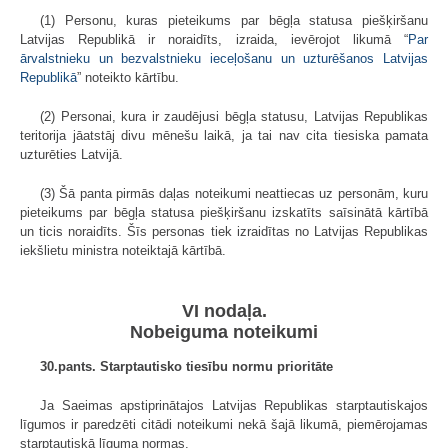
(1) Personu, kuras pieteikums par bēgļa statusa piešķiršanu
Latvijas Republikā ir noraidīts, izraida, ievērojot likumā “
Par
ārvalstnieku un bezvalstnieku ieceļošanu un uzturēšanos Latvijas
Republikā
” noteikto kārtību.
(2) Personai, kura ir zaudējusi bēgļa statusu, Latvijas Republikas
teritorija jāatstāj divu mēnešu laikā, ja tai nav cita tiesiska pamata
uzturēties Latvijā.
(3) Šā panta pirmās daļas noteikumi neattiecas uz personām, kuru
pieteikums par bēgļa statusa piešķiršanu izskatīts saīsinātā kārtībā
un ticis noraidīts. Šīs personas tiek izraidītas no Latvijas Republikas
iekšlietu ministra noteiktajā kārtībā.
VI nodaļa.
Nobeiguma noteikumi
30.pants. Starptautisko tiesību normu prioritāte
Ja Saeimas apstiprinātajos Latvijas Republikas starptautiskajos
līgumos ir paredzēti citādi noteikumi nekā šajā likumā, piemērojamas
starptautiskā līguma normas.