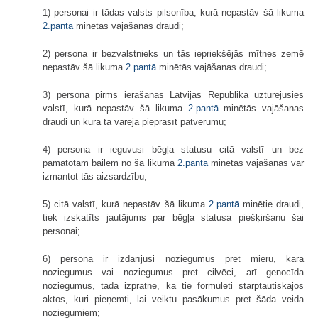
1) personai ir tādas valsts pilsonība, kurā nepastāv šā likuma
2.pantā
minētās vajāšanas draudi;
2) persona ir bezvalstnieks un tās iepriekšējās mītnes zemē
nepastāv šā likuma
2.pantā
minētās vajāšanas draudi;
3) persona pirms ierašanās Latvijas Republikā uzturējusies
valstī, kurā nepastāv šā likuma
2.pantā
minētās vajāšanas
draudi un kurā tā varēja pieprasīt patvērumu;
4) persona ir ieguvusi bēgļa statusu citā valstī un bez
pamatotām bailēm no šā likuma
2.pantā
minētās vajāšanas var
izmantot tās aizsardzību;
5) citā valstī, kurā nepastāv šā likuma
2.pantā
minētie draudi,
tiek izskatīts jautājums par bēgļa statusa piešķiršanu šai
personai;
6) persona ir izdarījusi noziegumus pret mieru, kara
noziegumus vai noziegumus pret cilvēci, arī genocīda
noziegumus, tādā izpratnē, kā tie formulēti starptautiskajos
aktos, kuri pieņemti, lai veiktu pasākumus pret šāda veida
noziegumiem;