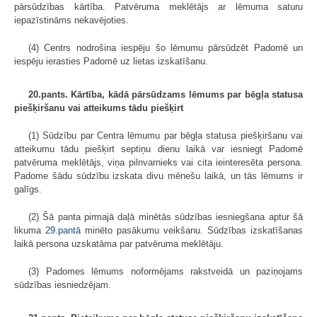
pārsūdzības kārtība. Patvēruma meklētājs ar lēmuma saturu
iepazīstināms nekavējoties.
(4) Centrs nodrošina iespēju šo lēmumu pārsūdzēt Padomē un
iespēju ierasties Padomē uz lietas izskatīšanu.
20.pants. Kārtība, kādā pārsūdzams lēmums par bēgļa statusa
piešķiršanu vai atteikums tādu piešķirt
(1) Sūdzību par Centra lēmumu par bēgļa statusa piešķiršanu vai
atteikumu tādu piešķirt septiņu dienu laikā var iesniegt Padomē
patvēruma meklētājs, viņa pilnvarnieks vai cita ieinteresēta persona.
Padome šādu sūdzību izskata divu mēnešu laikā, un tās lēmums ir
galīgs.
(2) Šā panta pirmajā daļā minētās sūdzības iesniegšana aptur šā
likuma
29.pantā
minēto pasākumu veikšanu. Sūdzības izskatīšanas
laikā persona uzskatāma par patvēruma meklētāju.
(3) Padomes lēmums noformējams rakstveidā un paziņojams
sūdzības iesniedzējam.