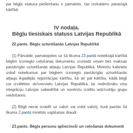
par bēgļa statusa piešķiršanu ir pamatots, tas izskatāms parastajā
kārtībā.
IV nodaļa.
Bēgļu tiesiskais statuss Latvijas Republikā
22.pants. Bēgļu uzturēšanās Latvijas Republikā
(1) Pārvalde, pamatojoties uz šā likuma
23.pantā
noteiktajā kārtībā
bēglim izsniegto ceļošanas dokumentu, izsniedz viņam bez maksas
pastāvīgās uzturēšanās atļauju Latvijas Republikā. Ministru kabinets
izdod noteikumus par bēgļiem izsniegto pastāvīgās uzturēšanās
atļauju ikgadējās reģistrācijas kārtību, kā arī par kārtību, kādā bēgļi
var izvēlēties dzīvesvietu Latvijas Republikā, lai nodrošinātu viņu
integrāciju Latvijas sabiedrībā un novērstu izolētu iedzīvotāju grupu
veidošanos.
(2) Bēgli nevar izraidīt uz valsti vai izdot valstij, kurā pastāv šā
likuma
2.pantā
minētās vajāšanas draudi.
23.pants. Bēgļa personu apliecinoši un ceļošanas dokumenti