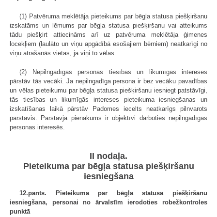
(1) Patvēruma meklētāja pieteikums par bēgļa statusa piešķiršanu
izskatāms un lēmums par bēgļa statusa piešķiršanu vai atteikums
tādu piešķirt attiecināms arī uz patvēruma meklētāja ģimenes
locekļiem (laulāto un viņu apgādībā esošajiem bērniem) neatkarīgi no
viņu atrašanās vietas, ja viņi to vēlas.
(2) Nepilngadīgas personas tiesības un likumīgās intereses
pārstāv tās vecāki. Ja nepilngadīga persona ir bez vecāku pavadības
un vēlas pieteikumu par bēgļa statusa piešķiršanu iesniegt patstāvīgi,
tās tiesības un likumīgās intereses pieteikuma iesniegšanas un
izskatīšanas laikā pārstāv Padomes iecelts neatkarīgs pilnvarots
pārstāvis. Pārstāvja pienākums ir objektīvi darboties nepilngadīgās
personas interesēs.
II nodaļa.
Pieteikuma par bēgļa statusa piešķiršanu
iesniegšana
12.pants. Pieteikuma par bēgļa statusa piešķiršanu
iesniegšana, personai no ārvalstīm ierodoties robežkontroles
punktā