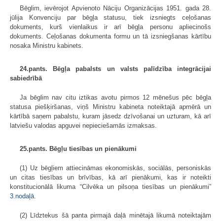
Bēglim, ievērojot Apvienoto Nāciju Organizācijas 1951. gada 28.
jūlija Konvenciju par bēgļa statusu, tiek izsniegts ceļošanas
dokuments, kurš vienlaikus ir arī bēgļa personu apliecinošs
dokuments. Ceļošanas dokumenta formu un tā izsniegšanas kārtību
nosaka Ministru kabinets.
24.pants. Bēgļa pabalsts un valsts palīdzība integrācijai
sabiedrībā
Ja bēglim nav citu iztikas avotu pirmos 12 mēnešus pēc bēgļa
statusa piešķiršanas, viņš Ministru kabineta noteiktajā apmērā un
kārtībā saņem pabalstu, kuram jāsedz dzīvošanai un uzturam, kā arī
latviešu valodas apguvei nepieciešamās izmaksas.
25.pants. Bēgļu tiesības un pienākumi
(1) Uz bēgļiem attiecināmas ekonomiskās, sociālās, personiskās
un citas tiesības un brīvības, kā arī pienākumi, kas ir noteikti
konstitucionālā likuma “Cilvēka un pilsoņa tiesības un pienākumi”
3.nodaļā
.
(2) Līdztekus šā panta pirmajā daļā minētajā likumā noteiktajām