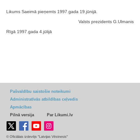
Likums Saeimā pieņemts 1997.gada 19.jūnijā.
Valsts prezidents G.Ulmanis
Rīgā 1997.gada 4.jūlijā
Pašvaldību saistošie noteikumi
Administratīvās atbildības ceļvedis
Apmācības
Pilnā versija
Par Likumi.lv
© Oficiālais izdevējs "Latvijas Vēstnesis"