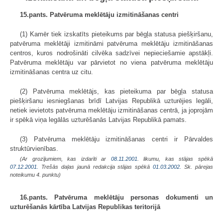
15.pants. Patvēruma meklētāju izmitināšanas centri
(1) Kamēr tiek izskatīts pieteikums par bēgļa statusa piešķiršanu,
patvēruma meklētāji izmitināmi patvēruma meklētāju izmitināšanas
centros, kuros nodrošināti cilvēka sadzīvei nepieciešamie apstākļi.
Patvēruma meklētāju var pārvietot no viena patvēruma meklētāju
izmitināšanas centra uz citu.
(2) Patvēruma meklētājs, kas pieteikuma par bēgļa statusa
piešķiršanu iesniegšanas brīdī Latvijas Republikā uzturējies legāli,
netiek ievietots patvēruma meklētāju izmitināšanas centrā, ja joprojām
ir spēkā viņa legālās uzturēšanās Latvijas Republikā pamats.
(3) Patvēruma meklētāju izmitināšanas centri ir Pārvaldes
struktūrvienības.
(Ar grozījumiem, kas izdarīti ar
08.11.2001
. likumu, kas stājas spēkā
07.12.2001.
Trešās daļas jaunā redakcija stājas spēkā
01.03.2002.
Sk. pārejas
noteikumu 4. punktu)
16.pants. Patvēruma meklētāju personas dokumenti un
uzturēšanās kārtība Latvijas Republikas teritorijā