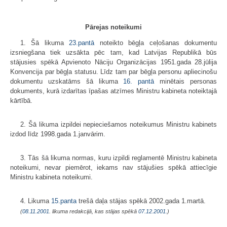
Pārejas noteikumi
1. Šā likuma
23.pantā
noteikto bēgļa ceļošanas dokumentu
izsniegšana tiek uzsākta pēc tam, kad Latvijas Republikā būs
stājusies spēkā Apvienoto Nāciju Organizācijas 1951.gada 28.jūlija
Konvencija par bēgļa statusu. Līdz tam par bēgļa personu apliecinošu
dokumentu uzskatāms šā likuma
16. pantā
minētais personas
dokuments, kurā izdarītas īpašas atzīmes Ministru kabineta noteiktajā
kārtībā.
2. Šā likuma izpildei nepieciešamos noteikumus Ministru kabinets
izdod līdz 1998.gada 1.janvārim.
3. Tās šā likuma normas, kuru izpildi reglamentē Ministru kabineta
noteikumi, nevar piemērot, iekams nav stājušies spēkā attiecīgie
Ministru kabineta noteikumi.
4. Likuma
15.panta
trešā daļa stājas spēkā 2002.gada 1.martā.
(
08.11.2001
. likuma redakcijā, kas stājas spēkā
07.12.2001.
)