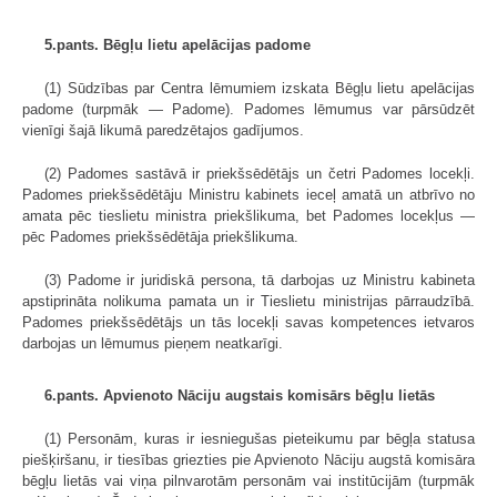
5.pants. Bēgļu lietu apelācijas padome
(1) Sūdzības par Centra lēmumiem izskata Bēgļu lietu apelācijas
padome (turpmāk — Padome). Padomes lēmumus var pārsūdzēt
vienīgi šajā likumā paredzētajos gadījumos.
(2) Padomes sastāvā ir priekšsēdētājs un četri Padomes locekļi.
Padomes priekšsēdētāju Ministru kabinets ieceļ amatā un atbrīvo no
amata pēc tieslietu ministra priekšlikuma, bet Padomes locekļus —
pēc Padomes priekšsēdētāja priekšlikuma.
(3) Padome ir juridiskā persona, tā darbojas uz Ministru kabineta
apstiprināta nolikuma pamata un ir Tieslietu ministrijas pārraudzībā.
Padomes priekšsēdētājs un tās locekļi savas kompetences ietvaros
darbojas un lēmumus pieņem neatkarīgi.
6.pants. Apvienoto Nāciju augstais komisārs bēgļu lietās
(1) Personām, kuras ir iesniegušas pieteikumu par bēgļa statusa
piešķiršanu, ir tiesības griezties pie Apvienoto Nāciju augstā komisāra
bēgļu lietās vai viņa pilnvarotām personām vai institūcijām (turpmāk