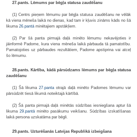
27.pants. Lēmums par bēgļa statusa zaudēšanu
(1) Centrs pieņem lēmumu par bēgļa statusa zaudēšanu ne vēlāk
kā viena mēneša laikā no dienas, kad tam ir kļuvis zināms kāds no šā
likuma
26.pantā
minētajiem apstākļiem.
(2) Par šā panta pirmajā daļā minēto lēmumu nekavējoties ir
jāinformē Padome, kura viena mēneša laikā pārbauda tā pamatotību.
Pamatojoties uz pārbaudes rezultātiem, Padome apstiprina vai atceļ
šo lēmumu.
28.pants. Kārtība, kādā pārsūdzams lēmums par bēgļa statusa
zaudēšanu
(1) Šā likuma
27.panta
otrajā daļā minēto Padomes lēmumu var
pārsūdzēt tiesā likumā noteiktajā kārtībā.
(2) Šā panta pirmajā daļā minētās sūdzības iesniegšana aptur šā
likuma
29.pantā
minēto pasākumu veikšanu. Sūdzības izskatīšanas
laikā persona uzskatāma par bēgli.
29.pants. Uzturēšanās Latvijas Republikā izbeigšana