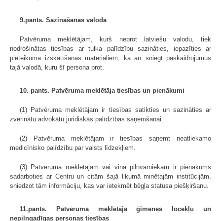
9.pants. Sazināšanās valoda
Patvēruma meklētājam, kurš neprot latviešu valodu, tiek
nodrošinātas tiesības ar tulka palīdzību sazināties, iepazīties ar
pieteikuma izskatīšanas materiāliem, kā arī sniegt paskaidrojumus
tajā valodā, kuru šī persona prot.
10. pants. Patvēruma meklētāja tiesības un pienākumi
(1) Patvēruma meklētājam ir tiesības satikties un sazināties ar
zvērinātu advokātu juridiskās palīdzības saņemšanai.
(2) Patvēruma meklētājam ir tiesības saņemt neatliekamo
medicīnisko palīdzību par valsts līdzekļiem.
(3) Patvēruma meklētājam vai viņa pilnvarniekam ir pienākums
sadarboties ar Centru un citām šajā likumā minētajām institūcijām,
sniedzot tām informāciju, kas var ietekmēt bēgļa statusa piešķiršanu.
11.pants. Patvēruma meklētāja ģimenes locekļu un
nepilngadīgas personas tiesības