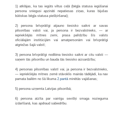
1) atklājas, ka tas iegūts viltus ceļā (bēgļa statusa iegūšanai
persona sniegusi apzināti nepatiesas ziņas, kuras bijušas
būtiskas bēgļa statusa piešķiršanai);
2) persona brīvprātīgi atjauno tiesisko saikni ar savas
pilsonības valsti vai, ja persona ir bezvalstnieks, — ar
iepriekšējās mītnes zemi, prasa palīdzību šīs valsts
oficiālajām institūcijām vai amatpersonām vai brīvprātīgi
atgriežas šajā valstī;
3) persona brīvprātīgi nodibina tiesisko saikni ar citu valsti —
saņem tās pilsonību un bauda tās tiesisko aizsardzību;
4) personas pilsonības valstī vai, ja persona ir bezvalstnieks,
— iepriekšējās mītnes zemē stāvoklis mainās tādējādi, ka nav
pamata bailēm no šā likuma
2.pantā
minētās vajāšanas;
5) persona uzņemta Latvijas pilsonībā;
6) persona atzīta par vainīgu sevišķi smaga nozieguma
izdarīšanā, kas apdraud sabiedrību.