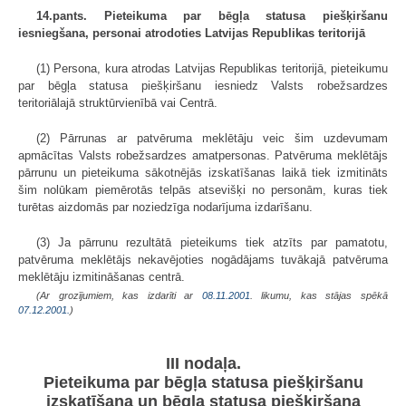
14.pants. Pieteikuma par bēgļa statusa piešķiršanu
iesniegšana, personai atrodoties Latvijas Republikas teritorijā
(1) Persona, kura atrodas Latvijas Republikas teritorijā, pieteikumu
par bēgļa statusa piešķiršanu iesniedz Valsts robežsardzes
teritoriālajā struktūrvienībā vai Centrā.
(2) Pārrunas ar patvēruma meklētāju veic šim uzdevumam
apmācītas Valsts robežsardzes amatpersonas. Patvēruma meklētājs
pārrunu un pieteikuma sākotnējās izskatīšanas laikā tiek izmitināts
šim nolūkam piemērotās telpās atsevišķi no personām, kuras tiek
turētas aizdomās par noziedzīga nodarījuma izdarīšanu.
(3) Ja pārrunu rezultātā pieteikums tiek atzīts par pamatotu,
patvēruma meklētājs nekavējoties nogādājams tuvākajā patvēruma
meklētāju izmitināšanas centrā.
(Ar grozījumiem, kas izdarīti ar
08.11.2001
. likumu, kas stājas spēkā
07.12.2001.
)
III nodaļa.
Pieteikuma par bēgļa statusa piešķiršanu
izskatīšana un bēgļa statusa piešķiršana