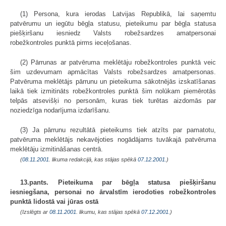
(1) Persona, kura ierodas Latvijas Republikā, lai saņemtu
patvērumu un iegūtu bēgļa statusu, pieteikumu par bēgļa statusa
piešķiršanu iesniedz Valsts robežsardzes amatpersonai
robežkontroles punktā pirms ieceļošanas.
(2) Pārrunas ar patvēruma meklētāju robežkontroles punktā veic
šim uzdevumam apmācītas Valsts robežsardzes amatpersonas.
Patvēruma meklētājs pārrunu un pieteikuma sākotnējās izskatīšanas
laikā tiek izmitināts robežkontroles punktā šim nolūkam piemērotās
telpās atsevišķi no personām, kuras tiek turētas aizdomās par
noziedzīga nodarījuma izdarīšanu.
(3) Ja pārrunu rezultātā pieteikums tiek atzīts par pamatotu,
patvēruma meklētājs nekavējoties nogādājams tuvākajā patvēruma
meklētāju izmitināšanas centrā.
(
08.11.2001
. likuma redakcijā, kas stājas spēkā
07.12.2001.
)
13.pants. Pieteikuma par bēgļa statusa piešķiršanu
iesniegšana, personai no ārvalstīm ierodoties robežkontroles
punktā lidostā vai jūras ostā
(Izslēgts ar
08.11.2001
. likumu, kas stājas spēkā
07.12.2001.
)