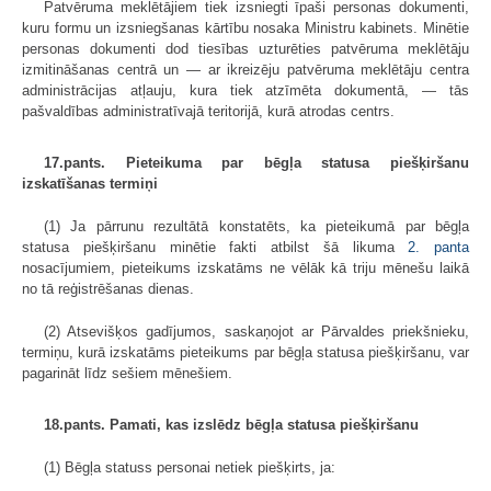
Patvēruma meklētājiem tiek izsniegti īpaši personas dokumenti,
kuru formu un izsniegšanas kārtību nosaka Ministru kabinets. Minētie
personas dokumenti dod tiesības uzturēties patvēruma meklētāju
izmitināšanas centrā un — ar ikreizēju patvēruma meklētāju centra
administrācijas atļauju, kura tiek atzīmēta dokumentā, — tās
pašvaldības administratīvajā teritorijā, kurā atrodas centrs.
17.pants. Pieteikuma par bēgļa statusa piešķiršanu
izskatīšanas termiņi
(1) Ja pārrunu rezultātā konstatēts, ka pieteikumā par bēgļa
statusa piešķiršanu minētie fakti atbilst šā likuma
2. panta
nosacījumiem, pieteikums izskatāms ne vēlāk kā triju mēnešu laikā
no tā reģistrēšanas dienas.
(2) Atsevišķos gadījumos, saskaņojot ar Pārvaldes priekšnieku,
termiņu, kurā izskatāms pieteikums par bēgļa statusa piešķiršanu, var
pagarināt līdz sešiem mēnešiem.
18.pants. Pamati, kas izslēdz bēgļa statusa piešķiršanu
(1) Bēgļa statuss personai netiek piešķirts, ja: