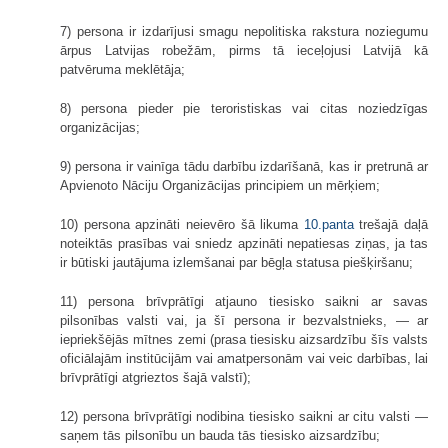
7) persona ir izdarījusi smagu nepolitiska rakstura noziegumu
ārpus Latvijas robežām, pirms tā ieceļojusi Latvijā kā
patvēruma meklētāja;
8) persona pieder pie teroristiskas vai citas noziedzīgas
organizācijas;
9) persona ir vainīga tādu darbību izdarīšanā, kas ir pretrunā ar
Apvienoto Nāciju Organizācijas principiem un mērķiem;
10) persona apzināti neievēro šā likuma
10.panta
trešajā daļā
noteiktās prasības vai sniedz apzināti nepatiesas ziņas, ja tas
ir būtiski jautājuma izlemšanai par bēgļa statusa piešķiršanu;
11) persona brīvprātīgi atjauno tiesisko saikni ar savas
pilsonības valsti vai, ja šī persona ir bezvalstnieks, — ar
iepriekšējās mītnes zemi (prasa tiesisku aizsardzību šīs valsts
oficiālajām institūcijām vai amatpersonām vai veic darbības, lai
brīvprātīgi atgrieztos šajā valstī);
12) persona brīvprātīgi nodibina tiesisko saikni ar citu valsti —
saņem tās pilsonību un bauda tās tiesisko aizsardzību;