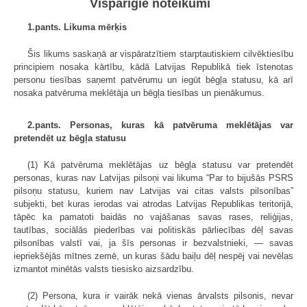
Vispārīgie noteikumi
1.pants. Likuma mērķis
Šis likums saskaņā ar vispāratzītiem starptautiskiem cilvēktiesību
principiem nosaka kārtību, kādā Latvijas Republikā tiek īstenotas
personu tiesības saņemt patvērumu un iegūt bēgļa statusu, kā arī
nosaka patvēruma meklētāja un bēgļa tiesības un pienākumus.
2.pants. Personas, kuras kā patvēruma meklētājas var
pretendēt uz bēgļa statusu
(1) Kā patvēruma meklētājas uz bēgļa statusu var pretendēt
personas, kuras nav Latvijas pilsoņi vai likuma “Par to bijušās PSRS
pilsoņu statusu, kuriem nav Latvijas vai citas valsts pilsonības”
subjekti, bet kuras ierodas vai atrodas Latvijas Republikas teritorijā,
tāpēc ka pamatoti baidās no vajāšanas savas rases, reliģijas,
tautības, sociālās piederības vai politiskās pārliecības dēļ savas
pilsonības valstī vai, ja šīs personas ir bezvalstnieki, — savas
iepriekšējās mītnes zemē, un kuras šādu baiļu dēļ nespēj vai nevēlas
izmantot minētās valsts tiesisko aizsardzību.
(2) Persona, kura ir vairāk nekā vienas ārvalsts pilsonis, nevar