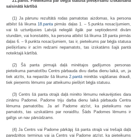
21.pants. Pieteikuma par bēgļa statusa piešķiršanu izskatīšana
saīsinātā kārtībā
(1) Ja pārrunu rezultātā rodas pamatotas aizdomas, ka persona
atbilst šā likuma
18.panta
pirmās daļas 1. – 5.punkta nosacījumiem,
vai tā uzturējusies Latvijā nelegāli ilgāk par septiņdesmit divām
stundām, vai konstatēts, ka persona atbilst šā likuma 18 panta pirmās
daļas 6. – 9.punkta nosacījumiem, tas ir, pieteikums par bēgļa statusa
piešķiršanu ir acīm redzami nepamatots, tas izskatāms šajā pantā
noteiktajā kārtībā.
(2) Šā panta pirmajā daļā minētajos gadījumos personas
pieteikuma pamatotību Centrs pārbauda divu darba dienu laikā, un, ja
tiek atzīts, ka nepastāv šā likuma
2.pantā
minētās vajāšanas draudi,
tiek pieņemts lēmums par atteikumu piešķirt bēgļa statusu.
(3) Centrs šā panta otrajā daļā minēto lēmumu nekavējoties dara
zināmu Padomei. Padome triju darba dienu laikā pārbauda Centra
lēmuma pamatotību. Ja arī Padome atzīst, ka pieteikums nav
pamatots, tas uzskatāms par noraidītu. Šāds Padomes lēmums ir
galīgs un nav pārsūdzams.
(4) Ja Centrs vai Padome pārkāpj šā panta otrajā vai trešajā daļā
paredzētos termiņus vai ja Centrs vai Padome atzīst, ka pieteikums