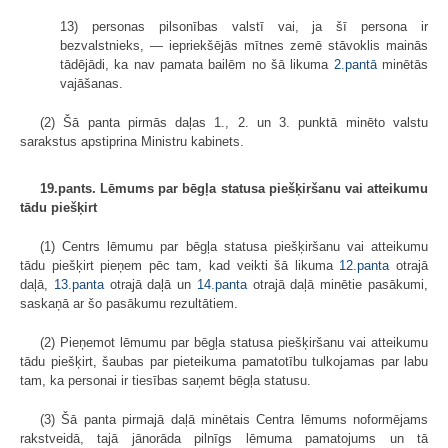
13) personas pilsonības valstī vai, ja šī persona ir
bezvalstnieks, — iepriekšējās mītnes zemē stāvoklis mainās
tādējādi, ka nav pamata bailēm no šā likuma
2.pantā
minētās
vajāšanas.
(2) Šā panta pirmās daļas 1., 2. un 3. punktā minēto valstu
sarakstus apstiprina Ministru kabinets.
19.pants. Lēmums par bēgļa statusa piešķiršanu vai atteikumu
tādu piešķirt
(1) Centrs lēmumu par bēgļa statusa piešķiršanu vai atteikumu
tādu piešķirt pieņem pēc tam, kad veikti šā likuma
12.panta
otrajā
daļā,
13.panta
otrajā daļā un
14.panta
otrajā daļā minētie pasākumi,
saskaņā ar šo pasākumu rezultātiem.
(2) Pieņemot lēmumu par bēgļa statusa piešķiršanu vai atteikumu
tādu piešķirt, šaubas par pieteikuma pamatotību tulkojamas par labu
tam, ka personai ir tiesības saņemt bēgļa statusu.
(3) Šā panta pirmajā daļā minētais Centra lēmums noformējams
rakstveidā, tajā jānorāda pilnīgs lēmuma pamatojums un tā