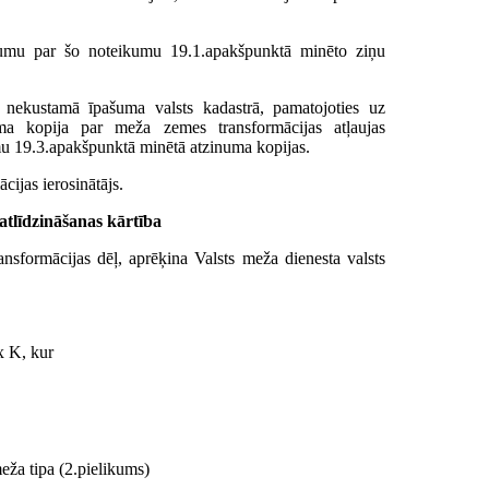
zinumu par šo noteikumu 19.1.apakšpunktā minēto ziņu
s nekustamā īpašuma valsts kadastrā, pamatojoties uz
uma kopija par meža zemes transformācijas atļaujas
mu 19.3.apakšpunktā minētā atzinuma kopijas.
cijas ierosinātājs.
tlīdzināšanas kārtība
ansformācijas dēļ, aprēķina Valsts meža dienesta valsts
 K, kur
eža tipa (2.pielikums)