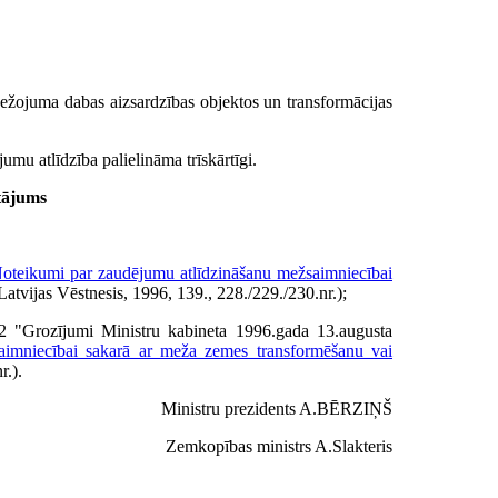
ežojuma dabas aizsardzības objektos un transformācijas
umu atlīdzība palielināma trīskārtīgi.
tājums
oteikumi par zaudējumu atlīdzināšanu mežsaimniecībai
Latvijas Vēstnesis, 1996, 139., 228./229./230.nr.);
2 "Grozījumi Ministru kabineta 1996.gada 13.augusta
aimniecībai sakarā ar meža zemes transformēšanu vai
r.).
Ministru prezidents A.BĒRZIŅŠ
Zemkopības ministrs A.Slakteris