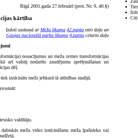
Zau
Rīgā 2001.gada 27.februārī (prot. Nr. 9, 40.§)
Tie
Izdo
ijas kārtība
Citi
Izdoti saskaņā ar
Meža likuma
42.panta
otro daļu un
Gaujas nacionālā parka likuma
4.panta
ceturto daļu
ājumi
sformācija) nosacījumus un meža zemes transformācijas
, kā arī valstij nodarīto zaudējumu aprēķināšanas un
cijas dēļ.
iek iznīcināts mežs jebkurā tā attīstības stadijā.
erosināt:
iesisko valdītāju.
ar dabiskās meža vides iznīcināšanu meža īpašnieka vai
budžetā.