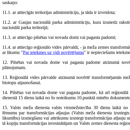
saskaņo:
11.1. ar attiecīgās teritorijas administrāciju, ja tāda ir izveidota;
11.2. ar Gaujas nacionālā parka administrāciju, kura izsniedz raksti
nacionālā parka teritorijā;
11.3. ar attiecīgo pilsētas vai novada domi vai pagasta padomi;
11.4. ar attiecīgo reģionālo vides pārvaldi, - ja meža zemes transformāc
ar likumu "
Par ietekmes uz vidi novērtējumu
" ir nepieciešams ietekme
12. Pilsētas vai novada dome vai pagasta padome atzinumā novērtē
plānojumam.
13. Reģionālā vides pārvalde atzinumā novērtē transformējamās me
biotopu atjaunošanai.
14. Pilsētas vai novada dome vai pagasta padome, kā arī reģionālā 
dienestā 15 dienu laikā no šo noteikumu 10.punktā minēto dokumentu
15. Valsts meža dienesta valsts virsmežniecība 30 dienu laikā no
lēmumu par transformācijas atļaujas (Valsts meža dienesta izsniegt
likumību) izsniegšanu vai atteikumu izsniegt transformācijas atļauju
tā kopiju transformācijas ierosinātājam un Valsts zemes dienesta reģion