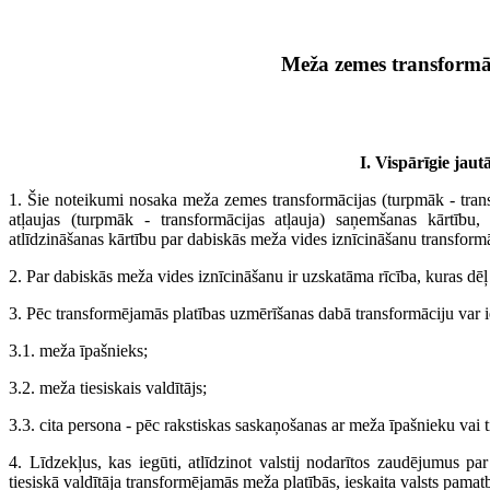
Meža zemes transformāc
I. Vispārīgie jaut
1. Šie noteikumi nosaka meža zemes transformācijas (turpmāk - tran
atļaujas (turpmāk - transformācijas atļauja) saņemšanas kārtību
atlīdzināšanas kārtību par dabiskās meža vides iznīcināšanu transformā
2. Par dabiskās meža vides iznīcināšanu ir uzskatāma rīcība, kuras dēļ t
3. Pēc transformējamās platības uzmērīšanas dabā transformāciju var i
3.1. meža īpašnieks;
3.2. meža tiesiskais valdītājs;
3.3. cita persona - pēc rakstiskas saskaņošanas ar meža īpašnieku vai t
4. Līdzekļus, kas iegūti, atlīdzinot valstij nodarītos zaudējumus p
tiesiskā valdītāja transformējamās meža platībās, ieskaita valsts pamat