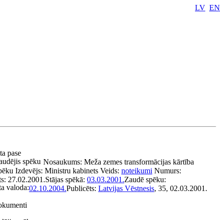
LV
EN
kta pase
audējis spēku
Nosaukums:
Meža zemes transformācijas kārtība
spēku
Izdevējs:
Ministru kabinets
Veids:
noteikumi
Numurs:
ts:
27.02.2001.
Stājas spēkā:
03.03.2001.
Zaudē spēku:
a valoda:
02.10.2004.
Publicēts:
Latvijas Vēstnesis
, 35, 02.03.2001.
dokumenti