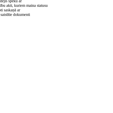
dējis spēku ar
sību akti, kuriem maina statusu
ti saskaņā ar
 saistītie dokumenti