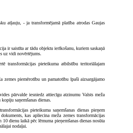
sku atļauju, - ja transformējamā platība atrodas Gaujas
ija ir saistīta ar tādu objektu ierīkošanu, kuriem saskaņā
s uz vidi novērtējums.
 transformācijas pieteikuma atbilstību teritoriālajam
ža zemes piemērotību un pamatotību īpaši aizsargājamo
vides pārvalde iesniedz attiecīgu atzinumu Valsts meža
 kopiju saņemšanas dienas.
 transformācijas pieteikuma saņemšanas dienas pieņem
s dokuments, kas apliecina meža zemes transformācijas
 un 10 dienu laikā pēc lēmuma pieņemšanas dienas nosūta
ālajai nodaļai.