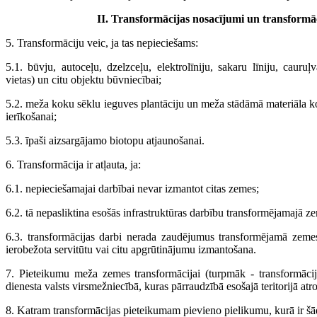
II. Transformācijas nosacījumi un transformā
5. Transformāciju veic, ja tas nepieciešams:
5.1. būvju, autoceļu, dzelzceļu, elektrolīniju, sakaru līniju, caur
vietas) un citu objektu būvniecībai;
5.2. meža koku sēklu ieguves plantāciju un meža stādāmā materiāla 
ierīkošanai;
5.3. īpaši aizsargājamo biotopu atjaunošanai.
6. Transformācija ir atļauta, ja:
6.1. nepieciešamajai darbībai nevar izmantot citas zemes;
6.2. tā nepasliktina esošās infrastruktūras darbību transformējamajā
6.3. transformācijas darbi nerada zaudējumus transformējamā zeme
ierobežota servitūtu vai citu apgrūtinājumu izmantošana.
7. Pieteikumu meža zemes transformācijai (turpmāk - transformācija
dienesta valsts virsmežniecībā, kuras pārraudzībā esošajā teritorijā a
8. Katram transformācijas pieteikumam pievieno pielikumu, kurā ir š