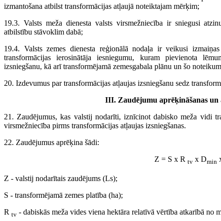
izmantošana atbilst transformācijas atļaujā noteiktajam mērķim;
19.3. Valsts meža dienesta valsts virsmežniecība ir sniegusi at
atbilstību stāvoklim dabā;
19.4. Valsts zemes dienesta reģionālā nodaļa ir veikusi izmaiņa
transformācijas ierosinātāja iesniegumu, kuram pievienota lēm
izsniegšanu, kā arī transformējamā zemesgabala plānu un šo noteiku
20. Izdevumus par transformācijas atļaujas izsniegšanu sedz transformā
III. Zaudējumu aprēķināšanas un a
21. Zaudējumus, kas valstij nodarīti, iznīcinot dabisko meža vidi tr
virsmežniecība pirms transformācijas atļaujas izsniegšanas.
22. Zaudējumus aprēķina šādi:
Z = S x R
x D
x
tv
min
Z - valstij nodarītais zaudējums (Ls);
S - transformējamā zemes platība (ha);
R
- dabiskās meža vides viena hektāra relatīvā vērtība atkarībā no m
tv