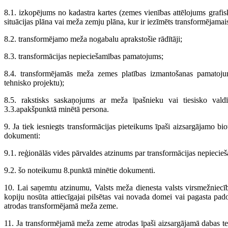
8.1. izkopējums no kadastra kartes (zemes vienības attēlojums grafi
situācijas plāna vai meža zemju plāna, kur ir iezīmēts transformējama
8.2. transformējamo meža nogabalu aprakstošie rādītāji;
8.3. transformācijas nepieciešamības pamatojums;
8.4. transformējamās meža zemes platības izmantošanas pamatojum
tehnisko projektu);
8.5. rakstisks saskaņojums ar meža īpašnieku vai tiesisko valdīt
3.3.apakšpunktā minētā persona.
9. Ja tiek iesniegts transformācijas pieteikums īpaši aizsargājamo bi
dokumenti:
9.1. reģionālās vides pārvaldes atzinums par transformācijas nepiecie
9.2. šo noteikumu 8.punktā minētie dokumenti.
10. Lai saņemtu atzinumu, Valsts meža dienesta valsts virsmežniecī
kopiju nosūta attiecīgajai pilsētas vai novada domei vai pagasta padom
atrodas transformējamā meža zeme.
11. Ja transformējamā meža zeme atrodas īpaši aizsargājamā dabas teri