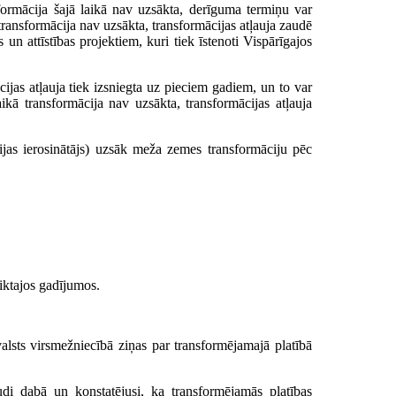
sformācija šajā laikā nav uzsākta, derīguma termiņu var
transformācija nav uzsākta, transformācijas atļauja zaudē
 un attīstības projektiem, kuri tiek īstenoti Vispārīgajos
cijas atļauja tiek izsniegta uz pieciem gadiem, un to var
kā transformācija nav uzsākta, transformācijas atļauja
ijas ierosinātājs) uzsāk meža zemes transformāciju pēc
iktajos gadījumos.
 valsts virsmežniecībā ziņas par transformējamajā platībā
udi dabā un konstatējusi, ka transformējamās platības