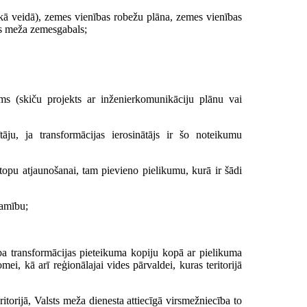
skā veidā), zemes vienības robežu plāna, zemes vienības
is meža zemesgabals;
s (skiču projekts ar inženierkomunikāciju plānu vai
āju, ja transformācijas ierosinātājs ir šo noteikumu
otopu atjaunošanai, tam pievieno pielikumu, kurā ir šādi
šamību;
ba transformācijas pieteikuma kopiju kopā ar pielikuma
ei, kā arī reģionālajai vides pārvaldei, kuras teritorijā
torijā, Valsts meža dienesta attiecīgā virsmežniecība to