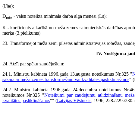
(I/ha);
D
- valstī noteiktā minimālā darba alga mēnesī (Ls);
min
K - koeficients atkarībā no meža zemes saimnieciskās darbības aprob
mērķa (3.pielikums).
23. Transformējot meža zemi pilsētas administratīvajās robežās, zaudēj
IV. Noslēguma jau
24. Atzīt par spēku zaudējušiem:
24.1. Ministru kabineta 1996.gada 13.augusta noteikumus Nr.325 "
N
sakarā ar meža zemes transformēšanu vai kvalitātes pasliktināšanos
" (
24.2. Ministru kabineta 1996.gada 24.decembra noteikumus Nr.46
noteikumos Nr.325 "
Noteikumi par zaudējumu atlīdzināšanu mežs
kvalitātes pasliktināšanos
"" (
Latvijas Vēstnesis
, 1996, 228./229./230.n