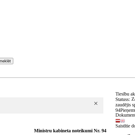
meklēt
Tiesību a
Z
Statuss:
zaudējis 
94
Pieņem
Dokument
Saistītie 
Ministru kabineta noteikumi Nr. 94