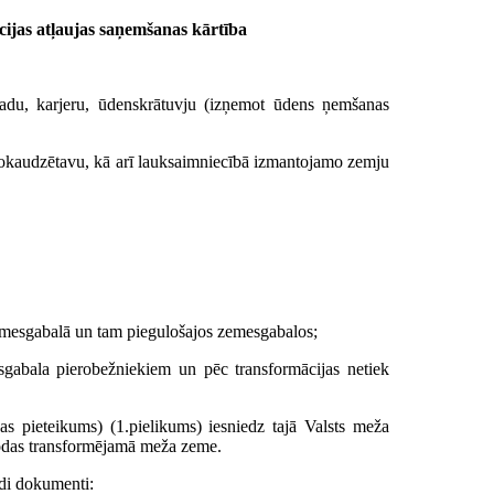
cijas atļaujas saņemšanas kārtība
uļvadu, karjeru, ūdenskrātuvju (izņemot ūdens ņemšanas
kokaudzētavu, kā arī lauksaimniecībā izmantojamo zemju
 zemesgabalā un tam piegulošajos zemesgabalos;
sgabala pierobežniekiem un pēc transformācijas netiek
s pieteikums) (1.pielikums) iesniedz tajā Valsts meža
trodas transformējamā meža zeme.
ādi dokumenti: