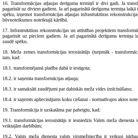
16. Transformācijas atļaujas derīguma termiņš ir divi gadi. Ja tran
pagarināt uz diviem gadiem. Ja arī pagarinātā derīguma termiņa laikā 
spēku, izņemot transformācijas atļaujas infrastruktūras rekonstrukcijas
būvnoteikumos noteiktajā kārtībā.
17. Infrastruktūras rekonstrukcijas un attīstības projektiem transformā
pagarināt uz pieciem gadiem. Ja arī pagarinātā derīguma termiņa lai
zaudē spēku.
18. Meža zemes transformācijas ierosinātājs (turpmāk - transformāc
tam, kad:
18.1. transformējamā platība dabā ir iestigota;
18.2. ir saņemta transformācijas atļauja;
18.3. ir samaksāti zaudējumi par dabiskās meža vides iznīcināšanu;
18.4. ir saņemts apliecinājums koku ciršanai - normatīvajos aktos note
19. Transformācija ir uzskatāma par pabeigtu, kad:
19.1. transformācijas ierosinātājs ir iesniedzis Valsts meža dienesta
veiktajām darbībām;
19.2. Valsts meža dienesta valsts virsmežniecība ir veikusi pārba