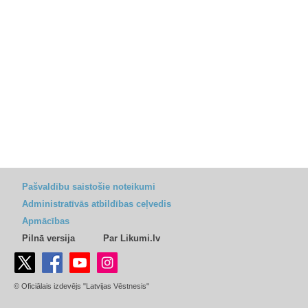
Pašvaldību saistošie noteikumi
Administratīvās atbildības ceļvedis
Apmācības
Pilnā versija
Par Likumi.lv
© Oficiālais izdevējs "Latvijas Vēstnesis"