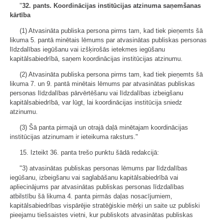
"
32. pants. Koordinācijas institūcijas atzinuma saņemšanas
kārtība
(1) Atvasināta publiska persona pirms tam, kad tiek pieņemts šā
likuma 5. pantā minētais lēmums par atvasinātas publiskas personas
līdzdalības iegūšanu vai izšķirošās ietekmes iegūšanu
kapitālsabiedrībā, saņem koordinācijas institūcijas atzinumu.
(2) Atvasināta publiska persona pirms tam, kad tiek pieņemts šā
likuma 7. un 9. pantā minētais lēmums par atvasinātas publiskas
personas līdzdalības pārvērtēšanu vai līdzdalības izbeigšanu
kapitālsabiedrībā, var lūgt, lai koordinācijas institūcija sniedz
atzinumu.
(3) Šā panta pirmajā un otrajā daļā minētajam koordinācijas
institūcijas atzinumam ir ieteikuma raksturs."
15. Izteikt 36. panta trešo punktu šādā redakcijā:
"3) atvasinātas publiskas personas lēmums par līdzdalības
iegūšanu, izbeigšanu vai saglabāšanu kapitālsabiedrībā vai
apliecinājums par atvasinātas publiskas personas līdzdalības
atbilstību šā likuma 4. panta pirmās daļas nosacījumiem,
kapitālsabiedrības vispārējie stratēģiskie mērķi un saite uz publiski
pieejamu tiešsaistes vietni, kur publiskots atvasinātas publiskas