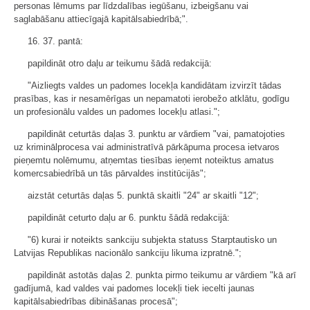
personas lēmums par līdzdalības iegūšanu, izbeigšanu vai
saglabāšanu attiecīgajā kapitālsabiedrībā;".
16. 37. pantā:
papildināt otro daļu ar teikumu šādā redakcijā:
"Aizliegts valdes un padomes locekļa kandidātam izvirzīt tādas
prasības, kas ir nesamērīgas un nepamatoti ierobežo atklātu, godīgu
un profesionālu valdes un padomes locekļu atlasi.";
papildināt ceturtās daļas 3. punktu ar vārdiem "vai, pamatojoties
uz kriminālprocesa vai administratīvā pārkāpuma procesa ietvaros
pieņemtu nolēmumu, atņemtas tiesības ieņemt noteiktus amatus
komercsabiedrībā un tās pārvaldes institūcijās";
aizstāt ceturtās daļas 5. punktā skaitli "24" ar skaitli "12";
papildināt ceturto daļu ar 6. punktu šādā redakcijā:
"6) kurai ir noteikts sankciju subjekta statuss Starptautisko un
Latvijas Republikas nacionālo sankciju likuma izpratnē.";
papildināt astotās daļas 2. punkta pirmo teikumu ar vārdiem "kā arī
gadījumā, kad valdes vai padomes locekļi tiek iecelti jaunas
kapitālsabiedrības dibināšanas procesā";