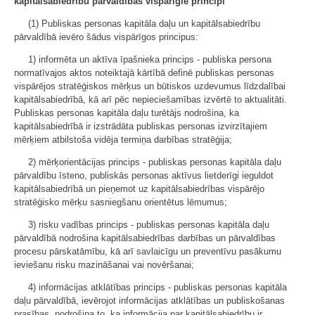
kapitālsabiedrību pārvaldības vispārīgie principi
(1) Publiskas personas kapitāla daļu un kapitālsabiedrību
pārvaldībā ievēro šādus vispārīgos principus:
1) informēta un aktīva īpašnieka princips - publiska persona
normatīvajos aktos noteiktajā kārtībā definē publiskas personas
vispārējos stratēģiskos mērķus un būtiskos uzdevumus līdzdalībai
kapitālsabiedrībā, kā arī pēc nepieciešamības izvērtē to aktualitāti.
Publiskas personas kapitāla daļu turētājs nodrošina, ka
kapitālsabiedrībā ir izstrādāta publiskas personas izvirzītajiem
mērķiem atbilstoša vidēja termiņa darbības stratēģija;
2) mērķorientācijas princips - publiskas personas kapitāla daļu
pārvaldību īsteno, publiskās personas aktīvus lietderīgi ieguldot
kapitālsabiedrībā un pieņemot uz kapitālsabiedrības vispārējo
stratēģisko mērķu sasniegšanu orientētus lēmumus;
3) risku vadības princips - publiskas personas kapitāla daļu
pārvaldībā nodrošina kapitālsabiedrības darbības un pārvaldības
procesu pārskatāmību, kā arī savlaicīgu un preventīvu pasākumu
ieviešanu risku mazināšanai vai novēršanai;
4) informācijas atklātības princips - publiskas personas kapitāla
daļu pārvaldībā, ievērojot informācijas atklātības un publiskošanas
prasības, nodrošina to, ka informācija par kapitālsabiedrību ir