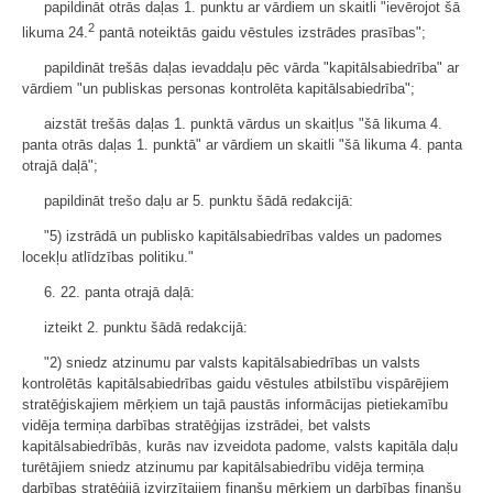
papildināt otrās daļas 1. punktu ar vārdiem un skaitli "ievērojot šā
2
likuma 24.
pantā noteiktās gaidu vēstules izstrādes prasības";
papildināt trešās daļas ievaddaļu pēc vārda "kapitālsabiedrība" ar
vārdiem "un publiskas personas kontrolēta kapitālsabiedrība";
aizstāt trešās daļas 1. punktā vārdus un skaitļus "šā likuma 4.
panta otrās daļas 1. punktā" ar vārdiem un skaitli "šā likuma 4. panta
otrajā daļā";
papildināt trešo daļu ar 5. punktu šādā redakcijā:
"5) izstrādā un publisko kapitālsabiedrības valdes un padomes
locekļu atlīdzības politiku."
6. 22. panta otrajā daļā:
izteikt 2. punktu šādā redakcijā:
"2) sniedz atzinumu par valsts kapitālsabiedrības un valsts
kontrolētās kapitālsabiedrības gaidu vēstules atbilstību vispārējiem
stratēģiskajiem mērķiem un tajā paustās informācijas pietiekamību
vidēja termiņa darbības stratēģijas izstrādei, bet valsts
kapitālsabiedrībās, kurās nav izveidota padome, valsts kapitāla daļu
turētājiem sniedz atzinumu par kapitālsabiedrību vidēja termiņa
darbības stratēģijā izvirzītajiem finanšu mērķiem un darbības finanšu