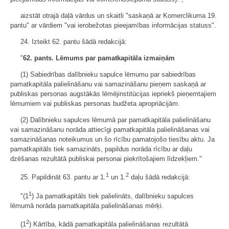
aizstāt otrajā daļā vārdus un skaitli "saskaņā ar Komerclikuma 19.
pantu" ar vārdiem "vai ierobežotas pieejamības informācijas statuss".
24. Izteikt 62. pantu šādā redakcijā:
"
62. pants. Lēmums par pamatkapitāla izmaiņām
(1) Sabiedrības dalībnieku sapulce lēmumu par sabiedrības
pamatkapitāla palielināšanu vai samazināšanu pieņem saskaņā ar
publiskas personas augstākās lēmējinstitūcijas iepriekš pieņemtajiem
lēmumiem vai publiskas personas budžeta apropriācijām.
(2) Dalībnieku sapulces lēmumā par pamatkapitāla palielināšanu
vai samazināšanu norāda attiecīgi pamatkapitāla palielināšanas vai
samazināšanas noteikumus un šo rīcību pamatojošo tiesību aktu. Ja
pamatkapitāls tiek samazināts, papildus norāda rīcību ar daļu
dzēšanas rezultātā publiskai personai piekrītošajiem līdzekļiem."
1
2
25. Papildināt 63. pantu ar 1.
un 1.
daļu šādā redakcijā:
1
"(1
) Ja pamatkapitāls tiek palielināts, dalībnieku sapulces
lēmumā norāda pamatkapitāla palielināšanas mērķi.
2
(1
) Kārtība, kādā pamatkapitāla palielināšanas rezultātā