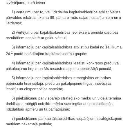
izvērtējumu, kurā ietver:
1) vērtējumu par to, vai līdzdalība kapitālsabiedrībā atbilst Valsts
pārvaldes iekārtas likuma 88. panta pirmās daļas nosacījumiem un ir
lietderīga;
2) vērtējumu par kapitālsabiedrības iepriekšējā perioda darbības
rezultātiem sasaistē ar gaidu vēstuli;
3) informāciju par kapitālsabiedrības atbilstību kādai no šā likuma
1
24.
pantā norādītajām kapitālsabiedrību grupām;
4) informāciju par kapitālsabiedrības iesaisti konkrētos preču vai
pakalpojumu tirgos un šīs iesaistes apjomu iepriekšējā periodā;
5) informāciju par kapitālsabiedrības stratēģiskās attīstības
potenciālu finansiālajā, preču un pakalpojumu tirgus, inovācijas
iespēju un eksportspējas aspektā;
6) priekšlikumu par vispārējo stratēģisko mērķu un vidēja termiņa
darbības stratēģijā noteikto mērķu sasniegšanai nepieciešamās
līdzdalības apmēru un tā pamatojumu;
7) priekšlikumu par kapitālsabiedrības vispārējiem stratēģiskajiem
mērķiem nākamajā periodā;