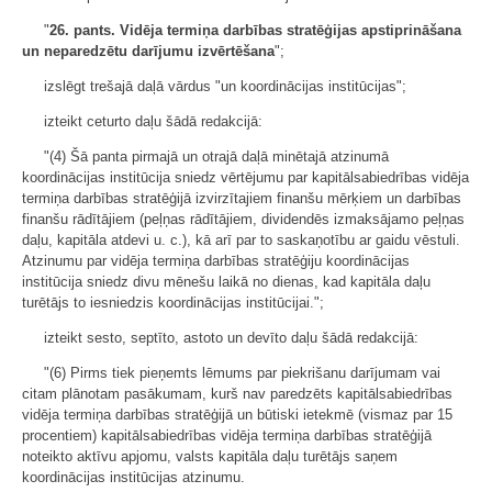
"
26. pants. Vidēja termiņa darbības stratēģijas apstiprināšana
un neparedzētu darījumu izvērtēšana
";
izslēgt trešajā daļā vārdus "un koordinācijas institūcijas";
izteikt ceturto daļu šādā redakcijā:
"(4) Šā panta pirmajā un otrajā daļā minētajā atzinumā
koordinācijas institūcija sniedz vērtējumu par kapitālsabiedrības vidēja
termiņa darbības stratēģijā izvirzītajiem finanšu mērķiem un darbības
finanšu rādītājiem (peļņas rādītājiem, dividendēs izmaksājamo peļņas
daļu, kapitāla atdevi u. c.), kā arī par to saskaņotību ar gaidu vēstuli.
Atzinumu par vidēja termiņa darbības stratēģiju koordinācijas
institūcija sniedz divu mēnešu laikā no dienas, kad kapitāla daļu
turētājs to iesniedzis koordinācijas institūcijai.";
izteikt sesto, septīto, astoto un devīto daļu šādā redakcijā:
"(6) Pirms tiek pieņemts lēmums par piekrišanu darījumam vai
citam plānotam pasākumam, kurš nav paredzēts kapitālsabiedrības
vidēja termiņa darbības stratēģijā un būtiski ietekmē (vismaz par 15
procentiem) kapitālsabiedrības vidēja termiņa darbības stratēģijā
noteikto aktīvu apjomu, valsts kapitāla daļu turētājs saņem
koordinācijas institūcijas atzinumu.