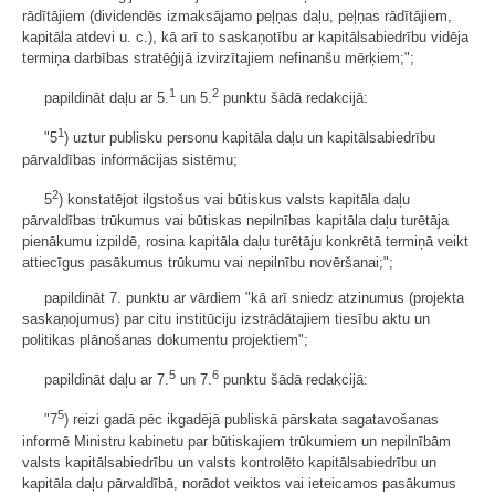
rādītājiem (dividendēs izmaksājamo peļņas daļu, peļņas rādītājiem,
kapitāla atdevi u. c.), kā arī to saskaņotību ar kapitālsabiedrību vidēja
termiņa darbības stratēģijā izvirzītajiem nefinanšu mērķiem;";
1
2
papildināt daļu ar 5.
un 5.
punktu šādā redakcijā:
1
"5
) uztur publisku personu kapitāla daļu un kapitālsabiedrību
pārvaldības informācijas sistēmu;
2
5
) konstatējot ilgstošus vai būtiskus valsts kapitāla daļu
pārvaldības trūkumus vai būtiskas nepilnības kapitāla daļu turētāja
pienākumu izpildē, rosina kapitāla daļu turētāju konkrētā termiņā veikt
attiecīgus pasākumus trūkumu vai nepilnību novēršanai;";
papildināt 7. punktu ar vārdiem "kā arī sniedz atzinumus (projekta
saskaņojumus) par citu institūciju izstrādātajiem tiesību aktu un
politikas plānošanas dokumentu projektiem";
5
6
papildināt daļu ar 7.
un 7.
punktu šādā redakcijā:
5
"7
) reizi gadā pēc ikgadējā publiskā pārskata sagatavošanas
informē Ministru kabinetu par būtiskajiem trūkumiem un nepilnībām
valsts kapitālsabiedrību un valsts kontrolēto kapitālsabiedrību un
kapitāla daļu pārvaldībā, norādot veiktos vai ieteicamos pasākumus