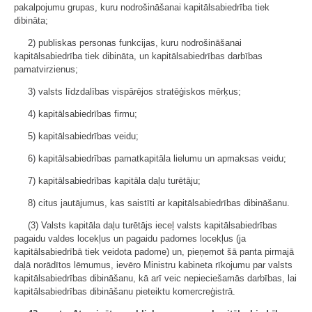
pakalpojumu grupas, kuru nodrošināšanai kapitālsabiedrība tiek
dibināta;
2) publiskas personas funkcijas, kuru nodrošināšanai
kapitālsabiedrība tiek dibināta, un kapitālsabiedrības darbības
pamatvirzienus;
3) valsts līdzdalības vispārējos stratēģiskos mērķus;
4) kapitālsabiedrības firmu;
5) kapitālsabiedrības veidu;
6) kapitālsabiedrības pamatkapitāla lielumu un apmaksas veidu;
7) kapitālsabiedrības kapitāla daļu turētāju;
8) citus jautājumus, kas saistīti ar kapitālsabiedrības dibināšanu.
(3) Valsts kapitāla daļu turētājs ieceļ valsts kapitālsabiedrības
pagaidu valdes locekļus un pagaidu padomes locekļus (ja
kapitālsabiedrībā tiek veidota padome) un, pieņemot šā panta pirmajā
daļā norādītos lēmumus, ievēro Ministru kabineta rīkojumu par valsts
kapitālsabiedrības dibināšanu, kā arī veic nepieciešamās darbības, lai
kapitālsabiedrības dibināšanu pieteiktu komercreģistrā.