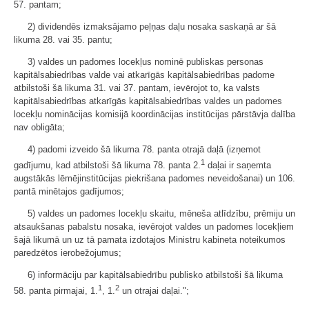
57. pantam;
2) dividendēs izmaksājamo peļņas daļu nosaka saskaņā ar šā
likuma 28. vai 35. pantu;
3) valdes un padomes locekļus nominē publiskas personas
kapitālsabiedrības valde vai atkarīgās kapitālsabiedrības padome
atbilstoši šā likuma 31. vai 37. pantam, ievērojot to, ka valsts
kapitālsabiedrības atkarīgās kapitālsabiedrības valdes un padomes
locekļu nominācijas komisijā koordinācijas institūcijas pārstāvja dalība
nav obligāta;
4) padomi izveido šā likuma 78. panta otrajā daļā (izņemot
1
gadījumu, kad atbilstoši šā likuma 78. panta 2.
daļai ir saņemta
augstākās lēmējinstitūcijas piekrišana padomes neveidošanai) un 106.
pantā minētajos gadījumos;
5) valdes un padomes locekļu skaitu, mēneša atlīdzību, prēmiju un
atsaukšanas pabalstu nosaka, ievērojot valdes un padomes locekļiem
šajā likumā un uz tā pamata izdotajos Ministru kabineta noteikumos
paredzētos ierobežojumus;
6) informāciju par kapitālsabiedrību publisko atbilstoši šā likuma
1
2
58. panta pirmajai, 1.
, 1.
un otrajai daļai.";