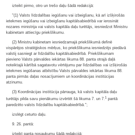
izteikt pirmo, otro un trešo daļu šādā redakcijā:
"(1) Valsts līdzdalības iegūšanu vai izbeigšanu, kā arī izšķirošās
ietekmes iegūšanu vai izbeigšanu kapitālsabiedrībā var ierosināt
nozares ministrija vai valsts kapitāla daļu turētājs, iesniedzot Ministru
kabinetam attiecīgu priekšlikumu.
(2) Ministru kabinetam iesniedzamajā priekšlikumā definē
vispārējos stratēģiskos mērķus, ko priekšlikuma iesniedzējs piedāvā
valstij sasniegt ar līdzdalību kapitālsabiedrībā. Priekšlikumam
pievieno Valsts pārvaldes iekārtas likuma 88. panta otrajā daļā
noteiktajā kārtībā sagatavotu vērtējumu par līdzdalības vai izšķirošās
ietekmes iegūšanas atbilstību Valsts pārvaldes iekārtas likuma 88.
panta pirmās daļas nosacījumiem un koordinācijas institūcijas
atzinumu.
(3) Koordinācijas institūcija pārrauga, kā valsts kapitāla daļu
1
turētājs pilda savu pienākumu izvērtēt šā likuma 7. un 7.
pantā
paredzēto valsts līdzdalību kapitālsabiedrībā.";
izslēgt ceturto daļu.
9. 26. pantā:
izteikt panta nosaukumu šādā redakcijā: