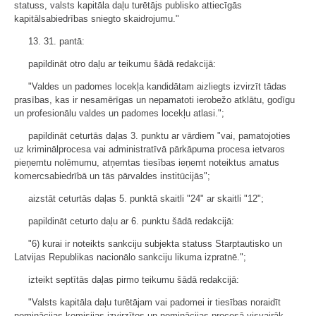
statuss, valsts kapitāla daļu turētājs publisko attiecīgās
kapitālsabiedrības sniegto skaidrojumu."
13. 31. pantā:
papildināt otro daļu ar teikumu šādā redakcijā:
"Valdes un padomes locekļa kandidātam aizliegts izvirzīt tādas
prasības, kas ir nesamērīgas un nepamatoti ierobežo atklātu, godīgu
un profesionālu valdes un padomes locekļu atlasi.";
papildināt ceturtās daļas 3. punktu ar vārdiem "vai, pamatojoties
uz kriminālprocesa vai administratīvā pārkāpuma procesa ietvaros
pieņemtu nolēmumu, atņemtas tiesības ieņemt noteiktus amatus
komercsabiedrībā un tās pārvaldes institūcijās";
aizstāt ceturtās daļas 5. punktā skaitli "24" ar skaitli "12";
papildināt ceturto daļu ar 6. punktu šādā redakcijā:
"6) kurai ir noteikts sankciju subjekta statuss Starptautisko un
Latvijas Republikas nacionālo sankciju likuma izpratnē.";
izteikt septītās daļas pirmo teikumu šādā redakcijā:
"Valsts kapitāla daļu turētājam vai padomei ir tiesības noraidīt
nominācijas komisijas izvirzītos un nominācijas procesā visvairāk