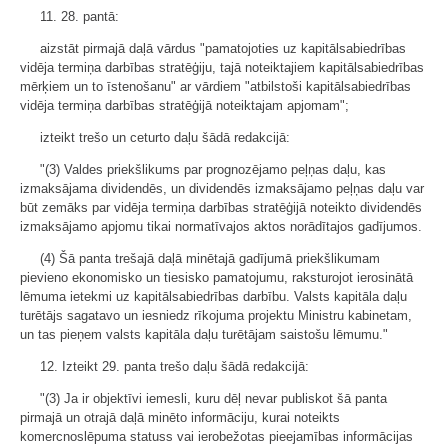
11. 28. pantā:
aizstāt pirmajā daļā vārdus "pamatojoties uz kapitālsabiedrības
vidēja termiņa darbības stratēģiju, tajā noteiktajiem kapitālsabiedrības
mērķiem un to īstenošanu" ar vārdiem "atbilstoši kapitālsabiedrības
vidēja termiņa darbības stratēģijā noteiktajam apjomam";
izteikt trešo un ceturto daļu šādā redakcijā:
"(3) Valdes priekšlikums par prognozējamo peļņas daļu, kas
izmaksājama dividendēs, un dividendēs izmaksājamo peļņas daļu var
būt zemāks par vidēja termiņa darbības stratēģijā noteikto dividendēs
izmaksājamo apjomu tikai normatīvajos aktos norādītajos gadījumos.
(4) Šā panta trešajā daļā minētajā gadījumā priekšlikumam
pievieno ekonomisko un tiesisko pamatojumu, raksturojot ierosinātā
lēmuma ietekmi uz kapitālsabiedrības darbību. Valsts kapitāla daļu
turētājs sagatavo un iesniedz rīkojuma projektu Ministru kabinetam,
un tas pieņem valsts kapitāla daļu turētājam saistošu lēmumu."
12. Izteikt 29. panta trešo daļu šādā redakcijā:
"(3) Ja ir objektīvi iemesli, kuru dēļ nevar publiskot šā panta
pirmajā un otrajā daļā minēto informāciju, kurai noteikts
komercnoslēpuma statuss vai ierobežotas pieejamības informācijas