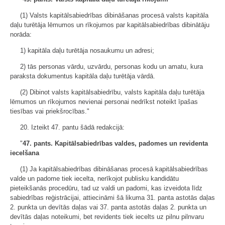
(1) Valsts kapitālsabiedrības dibināšanas procesā valsts kapitāla
daļu turētāja lēmumos un rīkojumos par kapitālsabiedrības dibinātāju
norāda:
1) kapitāla daļu turētāja nosaukumu un adresi;
2) tās personas vārdu, uzvārdu, personas kodu un amatu, kura
paraksta dokumentus kapitāla daļu turētāja vārdā.
(2) Dibinot valsts kapitālsabiedrību, valsts kapitāla daļu turētāja
lēmumos un rīkojumos nevienai personai nedrīkst noteikt īpašas
tiesības vai priekšrocības."
20. Izteikt 47. pantu šādā redakcijā:
"
47. pants. Kapitālsabiedrības valdes, padomes un revidenta
iecelšana
(1) Ja kapitālsabiedrības dibināšanas procesā kapitālsabiedrības
valde un padome tiek iecelta, nerīkojot publisku kandidātu
pieteikšanās procedūru, tad uz valdi un padomi, kas izveidota līdz
sabiedrības reģistrācijai, attiecināmi šā likuma 31. panta astotās daļas
2. punkta un devītās daļas vai 37. panta astotās daļas 2. punkta un
devītās daļas noteikumi, bet revidents tiek iecelts uz pilnu pilnvaru