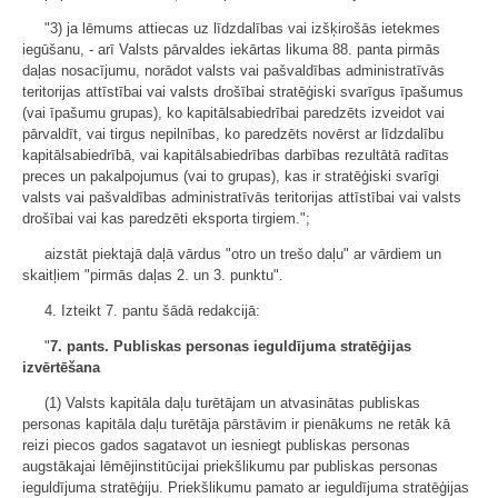
"3) ja lēmums attiecas uz līdzdalības vai izšķirošās ietekmes
iegūšanu, - arī Valsts pārvaldes iekārtas likuma 88. panta pirmās
daļas nosacījumu, norādot valsts vai pašvaldības administratīvās
teritorijas attīstībai vai valsts drošībai stratēģiski svarīgus īpašumus
(vai īpašumu grupas), ko kapitālsabiedrībai paredzēts izveidot vai
pārvaldīt, vai tirgus nepilnības, ko paredzēts novērst ar līdzdalību
kapitālsabiedrībā, vai kapitālsabiedrības darbības rezultātā radītas
preces un pakalpojumus (vai to grupas), kas ir stratēģiski svarīgi
valsts vai pašvaldības administratīvās teritorijas attīstībai vai valsts
drošībai vai kas paredzēti eksporta tirgiem.";
aizstāt piektajā daļā vārdus "otro un trešo daļu" ar vārdiem un
skaitļiem "pirmās daļas 2. un 3. punktu".
4. Izteikt 7. pantu šādā redakcijā:
"
7. pants. Publiskas personas ieguldījuma stratēģijas
izvērtēšana
(1) Valsts kapitāla daļu turētājam un atvasinātas publiskas
personas kapitāla daļu turētāja pārstāvim ir pienākums ne retāk kā
reizi piecos gados sagatavot un iesniegt publiskas personas
augstākajai lēmējinstitūcijai priekšlikumu par publiskas personas
ieguldījuma stratēģiju. Priekšlikumu pamato ar ieguldījuma stratēģijas