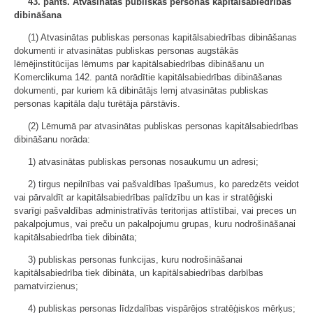
43. pants. Atvasinātas publiskas personas kapitālsabiedrības
dibināšana
(1) Atvasinātas publiskas personas kapitālsabiedrības dibināšanas
dokumenti ir atvasinātas publiskas personas augstākās
lēmējinstitūcijas lēmums par kapitālsabiedrības dibināšanu un
Komerclikuma 142. pantā norādītie kapitālsabiedrības dibināšanas
dokumenti, par kuriem kā dibinātājs lemj atvasinātas publiskas
personas kapitāla daļu turētāja pārstāvis.
(2) Lēmumā par atvasinātas publiskas personas kapitālsabiedrības
dibināšanu norāda:
1) atvasinātas publiskas personas nosaukumu un adresi;
2) tirgus nepilnības vai pašvaldības īpašumus, ko paredzēts veidot
vai pārvaldīt ar kapitālsabiedrības palīdzību un kas ir stratēģiski
svarīgi pašvaldības administratīvās teritorijas attīstībai, vai preces un
pakalpojumus, vai preču un pakalpojumu grupas, kuru nodrošināšanai
kapitālsabiedrība tiek dibināta;
3) publiskas personas funkcijas, kuru nodrošināšanai
kapitālsabiedrība tiek dibināta, un kapitālsabiedrības darbības
pamatvirzienus;
4) publiskas personas līdzdalības vispārējos stratēģiskos mērķus;