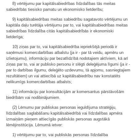
8) vērtējumu par kapitālsabiedrības līdzdalības tās meitas
sabiedrībās tiesisko pamatu un ekonomisko lietderību;
9) kapitālsabiedrības meitas sabiedrību sagatavoto vērtējumu un
kapitāla daļu turētāja vērtējumu par to, vai kapitālsabiedrības meitas
sabiedrības līdzdalība citās kapitālsabiedrībās ir ekonomiski
lietderīga;
10) ziņas par to, vai kapitālsabiedrība iepriekšējā periodā ir
saņēmusi komercdarbības atbalstu (ja ir - par tā veidu, apmēru un
izlietojumu), informāciju par bezatlīdzībā nodotajiem aktīviem, kā arī
ziņas par to, vai ar publisko personu ir slēgti deleģējuma līgumi (ja ir -
par to darbības ilgumu, deleģēto uzdevumu, tā apjomu, sasniegtajiem
rezultātiem) un vai attiecībā uz kapitālsabiedrību nav konstatēts
nelikumīgs komercdarbības atbalsts;
11) informāciju par konsultācijām ar komersantus pārstāvošām
biedrībām vai nodibinājumiem.
(2) Lēmumu par publiskas personas ieguldījuma stratēģiju,
līdzdalības saglabāšanu kapitālsabiedrībā vai līdzdalības apmēra
izmaiņām pieņem attiecīgās publiskās personas augstākā
lēmējinstitūcija. Lēmumā ietver:
1) vērtējumu par to, vai publiskās personas līdzdalība