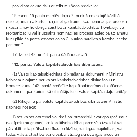
papildināt devīto daļu ar teikumu šādā redakcijā:
"Personu šā panta astotās daļas 2. punktā noteiktajā kārtībā
neieceļ amatā atkārtoti, izņemot gadījumu, kad nominācijas procesa
rīkošana nav lietderīga saistībā ar kapitālsabiedrības likvidāciju vai
reorganizāciju vai ir uzsākts nominācijas process attiecībā uz amatu,
kuru pilda šā panta astotās daļas 2. punktā noteiktajā kārtībā ieceltā
persona."
17. Izteikt 42. un 43. pantu šādā redakcijā:
"
42. pants. Valsts kapitālsabiedrības dibināšana
(1) Valsts kapitālsabiedrības dibināšanas dokumenti ir Ministru
kabineta rīkojums par valsts kapitālsabiedrības dibināšanu un
Komerclikuma 142. pantā norādītie kapitālsabiedrības dibināšanas
dokumenti, par kuriem kā dibinātājs lemj valsts kapitāla daļu turētājs.
(2) Rīkojumā par valsts kapitālsabiedrības dibināšanu Ministru
kabinets nosaka:
1) tos valsts attīstībai vai drošībai stratēģiski svarīgos īpašumus
(vai īpašumu grupas), ko kapitālsabiedrībai paredzēts izveidot vai
pārvaldīt ar kapitālsabiedrības palīdzību, vai tirgus nepilnības, vai
tādas valsts attīstībai vai drošībai stratēģiski svarīgas preču un