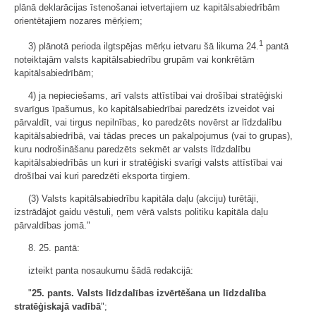
plānā deklarācijas īstenošanai ietvertajiem uz kapitālsabiedrībām
orientētajiem nozares mērķiem;
1
3) plānotā perioda ilgtspējas mērķu ietvaru šā likuma 24.
pantā
noteiktajām valsts kapitālsabiedrību grupām vai konkrētām
kapitālsabiedrībām;
4) ja nepieciešams, arī valsts attīstībai vai drošībai stratēģiski
svarīgus īpašumus, ko kapitālsabiedrībai paredzēts izveidot vai
pārvaldīt, vai tirgus nepilnības, ko paredzēts novērst ar līdzdalību
kapitālsabiedrībā, vai tādas preces un pakalpojumus (vai to grupas),
kuru nodrošināšanu paredzēts sekmēt ar valsts līdzdalību
kapitālsabiedrībās un kuri ir stratēģiski svarīgi valsts attīstībai vai
drošībai vai kuri paredzēti eksporta tirgiem.
(3) Valsts kapitālsabiedrību kapitāla daļu (akciju) turētāji,
izstrādājot gaidu vēstuli, ņem vērā valsts politiku kapitāla daļu
pārvaldības jomā."
8. 25. pantā:
izteikt panta nosaukumu šādā redakcijā:
"
25. pants. Valsts līdzdalības izvērtēšana un līdzdalība
stratēģiskajā vadībā
";