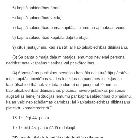
5) kapitālsabiedrības firmu;
6) kapitālsabiedrības veidu;
7) kapitālsabiedrības pamatkapitāla lielumu un apmaksas veidu;
8) kapitālsabiedrības kapitāla daļu turētāju;
9) citus jautājumus, kas saistīti ar kapitālsabiedrības dibināšanu.
(3) Šā panta pirmajā daļā minētajos lēmumos nevienai personai
nedrīkst noteikt īpašas tiesības vai priekšrocības.
(4) Atvasinātas publiskas personas kapitāla daļu turētāja pārstāvis
ieceļ kapitālsabiedrības valdes locekļus un padomes locekļus (ja
kapitālsabiedrībā tiek veidota padome) un, pieņemot lēmumus
kapitālsabiedrības dibināšanas procesā, ievēro publiskas personas
augstākās lēmējinstitūcijas lēmumu par kapitālsabiedrības dibināšanu,
kā arī veic nepieciešamās darbības, lai kapitālsabiedrības dibināšanu
pieteiktu komercreģistrā."
18. Izslēgt 44. pantu.
19. Izteikt 45. pantu šādā redakcijā:
"
45. pants. Valsts kapitāla daļu turētāja rīkojumi