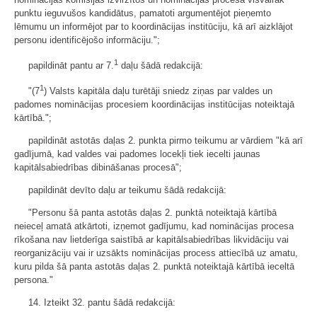
punktu ieguvušos kandidātus, pamatoti argumentējot pieņemto
lēmumu un informējot par to koordinācijas institūciju, kā arī aizklājot
personu identificējošo informāciju.";
1
papildināt pantu ar 7.
daļu šādā redakcijā:
1
"(7
) Valsts kapitāla daļu turētāji sniedz ziņas par valdes un
padomes nominācijas procesiem koordinācijas institūcijas noteiktajā
kārtībā.";
papildināt astotās daļas 2. punkta pirmo teikumu ar vārdiem "kā arī
gadījumā, kad valdes vai padomes locekļi tiek iecelti jaunas
kapitālsabiedrības dibināšanas procesā";
papildināt devīto daļu ar teikumu šādā redakcijā:
"Personu šā panta astotās daļas 2. punktā noteiktajā kārtībā
neieceļ amatā atkārtoti, izņemot gadījumu, kad nominācijas procesa
rīkošana nav lietderīga saistībā ar kapitālsabiedrības likvidāciju vai
reorganizāciju vai ir uzsākts nominācijas process attiecībā uz amatu,
kuru pilda šā panta astotās daļas 2. punktā noteiktajā kārtībā ieceltā
persona."
14. Izteikt 32. pantu šādā redakcijā: