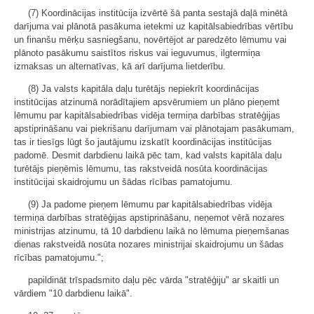
(7) Koordinācijas institūcija izvērtē šā panta sestajā daļā minētā
darījuma vai plānotā pasākuma ietekmi uz kapitālsabiedrības vērtību
un finanšu mērķu sasniegšanu, novērtējot ar paredzēto lēmumu vai
plānoto pasākumu saistītos riskus vai ieguvumus, ilgtermiņa
izmaksas un alternatīvas, kā arī darījuma lietderību.
(8) Ja valsts kapitāla daļu turētājs nepiekrīt koordinācijas
institūcijas atzinumā norādītajiem apsvērumiem un plāno pieņemt
lēmumu par kapitālsabiedrības vidēja termiņa darbības stratēģijas
apstiprināšanu vai piekrišanu darījumam vai plānotajam pasākumam,
tas ir tiesīgs lūgt šo jautājumu izskatīt koordinācijas institūcijas
padomē. Desmit darbdienu laikā pēc tam, kad valsts kapitāla daļu
turētājs pieņēmis lēmumu, tas rakstveidā nosūta koordinācijas
institūcijai skaidrojumu un šādas rīcības pamatojumu.
(9) Ja padome pieņem lēmumu par kapitālsabiedrības vidēja
termiņa darbības stratēģijas apstiprināšanu, neņemot vērā nozares
ministrijas atzinumu, tā 10 darbdienu laikā no lēmuma pieņemšanas
dienas rakstveidā nosūta nozares ministrijai skaidrojumu un šādas
rīcības pamatojumu.";
papildināt trīspadsmito daļu pēc vārda "stratēģiju" ar skaitli un
vārdiem "10 darbdienu laikā".