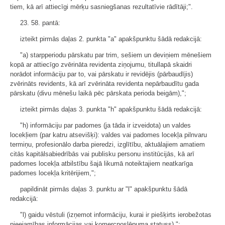
tiem, kā arī attiecīgi mērķu sasniegšanas rezultatīvie rādītāji;".
23. 58. pantā:
izteikt pirmās daļas 2. punkta "a" apakšpunktu šādā redakcijā:
"a) starpperiodu pārskatu par trim, sešiem un deviņiem mēnešiem
kopā ar attiecīgo zvērināta revidenta ziņojumu, titullapā skaidri
norādot informāciju par to, vai pārskatu ir revidējis (pārbaudījis)
zvērināts revidents, kā arī zvērināta revidenta nepārbaudītu gada
pārskatu (divu mēnešu laikā pēc pārskata perioda beigām),";
izteikt pirmās daļas 3. punkta "h" apakšpunktu šādā redakcijā:
"h) informāciju par padomes (ja tāda ir izveidota) un valdes
locekļiem (par katru atsevišķi): valdes vai padomes locekļa pilnvaru
termiņu, profesionālo darba pieredzi, izglītību, aktuālajiem amatiem
citās kapitālsabiedrībās vai publisku personu institūcijās, kā arī
padomes locekļa atbilstību šajā likumā noteiktajiem neatkarīga
padomes locekļa kritērijiem,";
papildināt pirmās daļas 3. punktu ar "l" apakšpunktu šādā
redakcijā:
"l) gaidu vēstuli (izņemot informāciju, kurai ir piešķirts ierobežotas
pieejamības informācijas vai komercnoslēpuma statuss).";