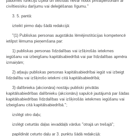
padomes funkciju izpildi un tiesības nevar nodot privātpersonām ar
civiltiesisku darījumu vai deleģēšanas līgumu."
3. 5. pantā:
izteikt pirmo daļu šādā redakcijā:
"(1) Publiskas personas augstākās lēmējinstitūcijas kompetencē
ietilpst lēmuma pieņemšana par:
1) publiskas personas līdzdalības vai izšķirošās ietekmes
iegūšanu vai izbeigšanu kapitālsabiedrībā vai par līdzdalības apmēra
izmaiņām;
2) atļauju publiskas personas kapitālsabiedrībai iegūt vai izbeigt
līdzdalību vai izšķirošo ietekmi citā kapitālsabiedrībā;
3) dalībnieka (akcionāra) nostāju publiski privātās
kapitālsabiedrības dalībnieku (akcionāru) sapulcē jautājumā par šādas
kapitālsabiedrības līdzdalības vai izšķirošās ietekmes iegūšanu vai
izbeigšanu citā kapitālsabiedrībā.";
izslēgt otro daļu;
izslēgt ceturtās daļas ievaddaļā vārdus "otrajā un trešajā";
papildināt ceturto daļu ar 3. punktu šādā redakcijā: