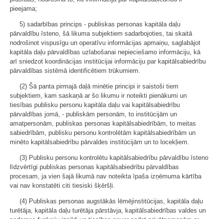
pieejama;
5) sadarbības princips - publiskas personas kapitāla daļu
pārvaldību īsteno, šā likuma subjektiem sadarbojoties, tai skaitā
nodrošinot vispusīgu un operatīvu informācijas apmaiņu, saglabājot
kapitāla daļu pārvaldības uzlabošanai nepieciešamo informāciju, kā
arī sniedzot koordinācijas institūcijai informāciju par kapitālsabiedrību
pārvaldības sistēmā identificētiem trūkumiem.
(2) Šā panta pirmajā daļā minētie principi ir saistoši tiem
subjektiem, kam saskaņā ar šo likumu ir noteikti pienākumi un
tiesības publisku personu kapitāla daļu vai kapitālsabiedrību
pārvaldības jomā, - publiskām personām, to institūcijām un
amatpersonām, publiskas personas kapitālsabiedrībām, to meitas
sabiedrībām, publisku personu kontrolētām kapitālsabiedrībām un
minēto kapitālsabiedrību pārvaldes institūcijām un to locekļiem.
(3) Publisku personu kontrolētu kapitālsabiedrību pārvaldību īsteno
līdzvērtīgi publiskas personas kapitālsabiedrību pārvaldības
procesam, ja vien šajā likumā nav noteikta īpaša izņēmuma kārtība
vai nav konstatēti citi tiesiski šķēršļi.
(4) Publiskas personas augstākās lēmējinstitūcijas, kapitāla daļu
turētāja, kapitāla daļu turētāja pārstāvja, kapitālsabiedrības valdes un