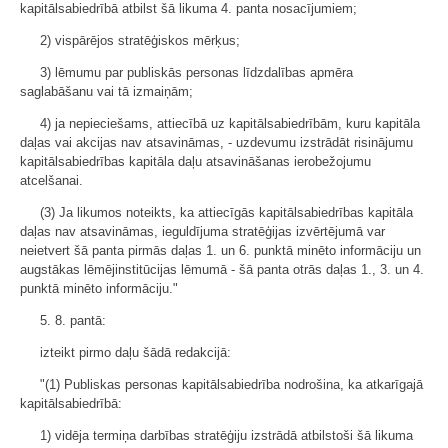
kapitālsabiedrībā atbilst šā likuma 4. panta nosacījumiem;
2) vispārējos stratēģiskos mērķus;
3) lēmumu par publiskās personas līdzdalības apmēra
saglabāšanu vai tā izmaiņām;
4) ja nepieciešams, attiecībā uz kapitālsabiedrībām, kuru kapitāla
daļas vai akcijas nav atsavināmas, - uzdevumu izstrādāt risinājumu
kapitālsabiedrības kapitāla daļu atsavināšanas ierobežojumu
atcelšanai.
(3) Ja likumos noteikts, ka attiecīgās kapitālsabiedrības kapitāla
daļas nav atsavināmas, ieguldījuma stratēģijas izvērtējumā var
neietvert šā panta pirmās daļas 1. un 6. punktā minēto informāciju un
augstākas lēmējinstitūcijas lēmumā - šā panta otrās daļas 1., 3. un 4.
punktā minēto informāciju."
5. 8. pantā:
izteikt pirmo daļu šādā redakcijā:
"(1) Publiskas personas kapitālsabiedrība nodrošina, ka atkarīgajā
kapitālsabiedrībā:
1) vidēja termiņa darbības stratēģiju izstrādā atbilstoši šā likuma