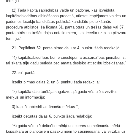
termiņu.
(2) Tāda kapitālsabiedrības valde un padome, kas izveidota
kapitālsabiedrības dibināšanas procesā, atlasot iespējamos valdes un
padomes locekļu kandidātus publiskā kandidātu pieteikšanās
procedūrā atbilstoši šā likuma 31. panta otrās un trešās daļas vai 37.
panta otrās un trešās daļas noteikumiem, tiek iecelta uz pilnu pilnvaru
termiņu."
21. Papildināt 52. panta pirmo daļu ar 4. punktu šādā redakcijā:
"4) kapitālsabiedrības komercnoslēpuma aizsardzības pienākums,
tai skaitā triju gadu periodā pēc amata tiesisko attiecību izbeigšanās."
22. 57. pantā:
izteikt pirmās daļas 2. un 3. punktu šādā redakcijā:
"2) kapitāla daļu turētāja sagatavotajā gaidu vēstulē izvirzītos
mērķus un informāciju;
3) kapitālsabiedrības finanšu mērķus.";
izteikt ceturtās daļas 6. punktu šādā redakcijā:
"6) gaidu vēstulē definētie mērķi un ieceres un nefinanšu mērķi
kopsakarā ar plānotajiem pasākumiem to sasniegšanai vai virzībai uz