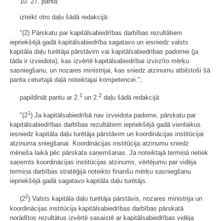
10. 27. pantā:
izteikt otro daļu šādā redakcijā:
"(2) Pārskatu par kapitālsabiedrības darbības rezultātiem
iepriekšējā gadā kapitālsabiedrība sagatavo un iesniedz valsts
kapitāla daļu turētāja pārstāvim vai kapitālsabiedrības padomei (ja
tāda ir izveidota), kas izvērtē kapitālsabiedrībai izvirzīto mērķu
sasniegšanu, un nozares ministrijai, kas sniedz atzinumu atbilstoši šā
panta ceturtajā daļā noteiktajai kompetencei.";
1
2
papildināt pantu ar 2.
un 2.
daļu šādā redakcijā:
1
"(2
) Ja kapitālsabiedrībā nav izveidota padome, pārskatu par
kapitālsabiedrības darbības rezultātiem iepriekšējā gadā vienlaikus
iesniedz kapitāla daļu turētāja pārstāvim un koordinācijas institūcijai
atzinuma sniegšanai. Koordinācijas institūcija atzinumu sniedz
mēneša laikā pēc pārskata saņemšanas. Ja noteiktajā termiņā netiek
saņemts koordinācijas institūcijas atzinums, vērtējumu par vidēja
termiņa darbības stratēģijā noteikto finanšu mērķu sasniegšanu
iepriekšējā gadā sagatavo kapitāla daļu turētājs.
2
(2
) Valsts kapitāla daļu turētāja pārstāvis, nozares ministrija un
koordinācijas institūcija kapitālsabiedrības darbības pārskatā
norādītos rezultātus izvērtē sasaistē ar kapitālsabiedrības vidēja