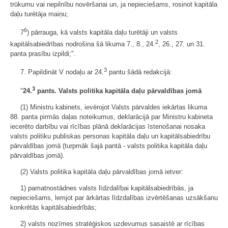
trūkumu vai nepilnību novēršanai un, ja nepieciešams, rosinot kapitāla
daļu turētāja maiņu;
6
7
) pārrauga, kā valsts kapitāla daļu turētāji un valsts
2
kapitālsabiedrības nodrošina šā likuma 7., 8., 24.
, 26., 27. un 31.
panta prasību izpildi;".
3
7. Papildināt V nodaļu ar 24.
pantu šādā redakcijā:
3
"
24.
pants. Valsts politika kapitāla daļu pārvaldības jomā
(1) Ministru kabinets, ievērojot Valsts pārvaldes iekārtas likuma
88. panta pirmās daļas noteikumus, deklarācijā par Ministru kabineta
iecerēto darbību vai rīcības plānā deklarācijas īstenošanai nosaka
valsts politiku publiskas personas kapitāla daļu un kapitālsabiedrību
pārvaldības jomā (turpmāk šajā pantā - valsts politika kapitāla daļu
pārvaldības jomā).
(2) Valsts politika kapitāla daļu pārvaldības jomā ietver:
1) pamatnostādnes valsts līdzdalībai kapitālsabiedrībās, ja
nepieciešams, lemjot par ārkārtas līdzdalības izvērtēšanas uzsākšanu
konkrētās kapitālsabiedrībās;
2) valsts nozīmes stratēģiskos uzdevumus sasaistē ar rīcības