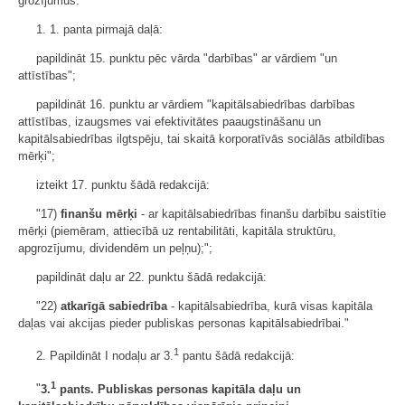
grozījumus:
1. 1. panta pirmajā daļā:
papildināt 15. punktu pēc vārda "darbības" ar vārdiem "un
attīstības";
papildināt 16. punktu ar vārdiem "kapitālsabiedrības darbības
attīstības, izaugsmes vai efektivitātes paaugstināšanu un
kapitālsabiedrības ilgtspēju, tai skaitā korporatīvās sociālās atbildības
mērķi";
izteikt 17. punktu šādā redakcijā:
"17)
finanšu mērķi
- ar kapitālsabiedrības finanšu darbību saistītie
mērķi (piemēram, attiecībā uz rentabilitāti, kapitāla struktūru,
apgrozījumu, dividendēm un peļņu);";
papildināt daļu ar 22. punktu šādā redakcijā:
"22)
atkarīgā sabiedrība
- kapitālsabiedrība, kurā visas kapitāla
daļas vai akcijas pieder publiskas personas kapitālsabiedrībai."
1
2. Papildināt I nodaļu ar 3.
pantu šādā redakcijā:
1
"
3.
pants. Publiskas personas kapitāla daļu un