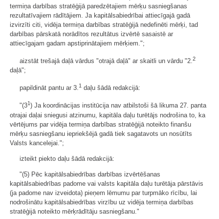
termiņa darbības stratēģijā paredzētajiem mērķu sasniegšanas
rezultatīvajiem rādītājiem. Ja kapitālsabiedrībai attiecīgajā gadā
izvirzīti citi, vidēja termiņa darbības stratēģijā nedefinēti mērķi, tad
darbības pārskatā norādītos rezultātus izvērtē sasaistē ar
attiecīgajam gadam apstiprinātajiem mērķiem.";
2
aizstāt trešajā daļā vārdus "otrajā daļā" ar skaitli un vārdu "2.
daļā";
1
papildināt pantu ar 3.
daļu šādā redakcijā:
1
"(3
) Ja koordinācijas institūcija nav atbilstoši šā likuma 27. panta
otrajai daļai sniegusi atzinumu, kapitāla daļu turētājs nodrošina to, ka
vērtējums par vidēja termiņa darbības stratēģijā noteikto finanšu
mērķu sasniegšanu iepriekšējā gadā tiek sagatavots un nosūtīts
Valsts kancelejai.";
izteikt piekto daļu šādā redakcijā:
"(5) Pēc kapitālsabiedrības darbības izvērtēšanas
kapitālsabiedrības padome vai valsts kapitāla daļu turētāja pārstāvis
(ja padome nav izveidota) pieņem lēmumu par turpmāko rīcību, lai
nodrošinātu kapitālsabiedrības virzību uz vidēja termiņa darbības
stratēģijā noteikto mērķrādītāju sasniegšanu."