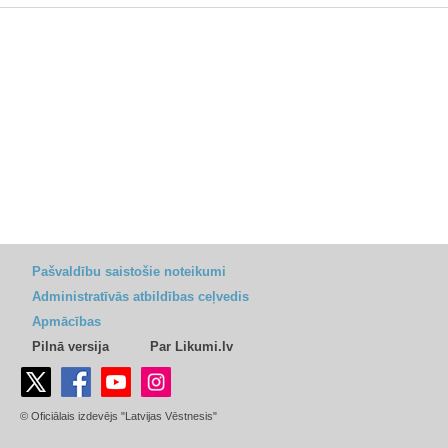
Pašvaldību saistošie noteikumi
Administratīvās atbildības ceļvedis
Apmācības
Pilnā versija
Par Likumi.lv
© Oficiālais izdevējs "Latvijas Vēstnesis"