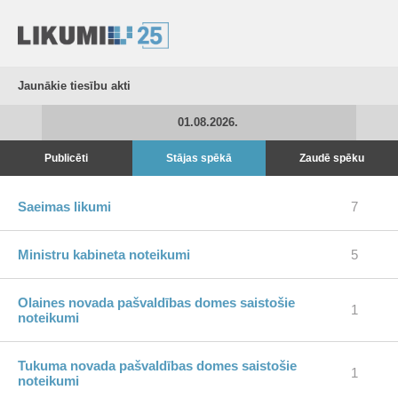
Jaunākie tiesību akti
01.08.2026.
Publicēti
Stājas spēkā
Zaudē spēku
Saeimas likumi
7
Ministru kabineta noteikumi
5
Olaines novada pašvaldības domes saistošie
1
noteikumi
Tukuma novada pašvaldības domes saistošie
1
noteikumi