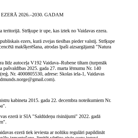
ZERĀ 2026.–2030. GADAM
teritorijā. Strīķupe ir upe, kas iztek no Vaidavas ezera.
publiskais ezers, kurā zvejas tiesības pieder valstij. Strīķupe
licencētā makšķerēšana, atrodas īpaši aizsargājamā "Natura
era līdz autoceļa V192 Vaidava–Rubene tiltam (turpmāk
da pašvaldības 2025. gada 27. marta lēmumu Nr. 140
 (reģ. Nr. 4000805530, adrese: Skolas iela-1, Vaidavas
: edmunds.norge@gmail.com).
inistru kabineta 2015. gada 22. decembra noteikumiem Nr.
a".
avas ezerā ir SIA "Saldūdeņu risinājumi" 2022. gadā
am".
avas ezerā tiek ieviesta ar nolūku regulāri papildināt
ālu izmantošanu, limitēt vērtīgo zivju sugu ieguvi,