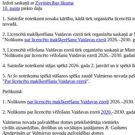
Izdoti saskaņā ar
Zvejniecības likuma
10. panta
piekto daļu
1. Saistošie noteikumi nosaka kārtību, kādā tiek organizēta licencēt
novadā.
2. Licencētā makšķerēšana Vaidavas ezerā tiek organizēta saskaņā ar 
"Nolikums
par licencēto makšķerēšanu Vaidavas ezerā
2026.–2030. g
3. Licencētā vēžošana Vaidavas ezerā tiek organizēta saskaņā ar Minis
"Nolikums par licencēto vēžošanu Vaidavas ezerā 2026.–2030. gadam
4. Saistošie noteikumi stājas spēkā 2026. gada 2. janvārī un ir spēkā
5. Ar šo noteikumu spēkā stāšanos spēku zaudē Valmieras novada paš
"
Par licencēto makšķerēšanu Vaidavas ezerā
".
Pielikumā:
1. Nolikums
par licencēto makšķerēšanu Vaidavas ezerā
2026.–2030. 
2. Nolikums par licencēto vēžošanu Vaidavas ezerā
2026.
–2030. gada
Valmieras novada pašvaldības domes priekšsēdētāja vietnieks
civilās aizsardzības, drošības un sociālajos jautājumos
R. Gailums
Apstiprināts ar Valmieras novada pašvaldības domes