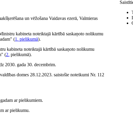
Saistīt
ā makšķerēšana un vēžošana Vaidavas ezerā, Valmieras
Ministru kabineta noteiktajā kārtībā saskaņoto nolikumu
adam" (
1. pielikumā
).
tru kabineta noteiktajā kārtībā saskaņoto nolikumu
" (
2.
pielikumā).
 līdz 2030. gada 30. decembrim.
valdības domes 28.12.2023. saistošie noteikumi Nr. 112
gadam ar pielikumiem.
m ar pielikumu.