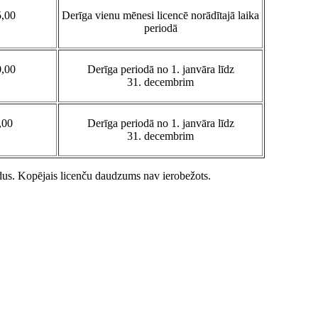
5,00
Derīga vienu mēnesi licencē norādītajā laika
periodā
0,00
Derīga periodā no 1. janvāra līdz
31. decembrim
,00
Derīga periodā no 1. janvāra līdz
31. decembrim
ledus. Kopējais licenču daudzums nav ierobežots.