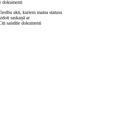
ie dokumenti
Tiesību akti, kuriem maina statusu
Izdoti saskaņā ar
Citi saistītie dokumenti