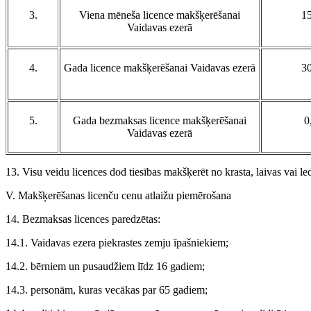
3.
Viena mēneša licence makšķerēšanai
1
Vaidavas ezerā
4.
Gada licence makšķerēšanai Vaidavas ezerā
3
5.
Gada bezmaksas licence makšķerēšanai
0
Vaidavas ezerā
13. Visu veidu licences dod tiesības makšķerēt no krasta, laivas vai 
V. Makšķerēšanas licenču cenu atlaižu piemērošana
14. Bezmaksas licences paredzētas:
14.1. Vaidavas ezera piekrastes zemju īpašniekiem;
14.2. bērniem un pusaudžiem līdz 16 gadiem;
14.3. personām, kuras vecākas par 65 gadiem;