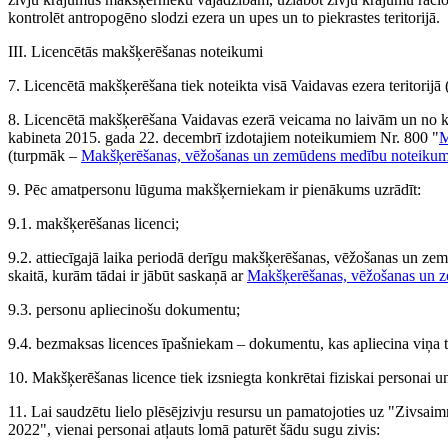
kontrolēt antropogēno slodzi ezera un upes un to piekrastes teritorijā.
III. Licencētās makšķerēšanas noteikumi
7. Licencētā makšķerēšana tiek noteikta visā Vaidavas ezera teritorijā 
8. Licencētā makšķerēšana Vaidavas ezerā veicama no laivām un no kra
kabineta 2015. gada 22. decembrī izdotajiem noteikumiem Nr. 800 "
M
(turpmāk –
Makšķerēšanas, vēžošanas un zemūdens medību noteikum
9. Pēc amatpersonu lūguma makšķerniekam ir pienākums uzrādīt:
9.1. makšķerēšanas licenci;
9.2. attiecīgajā laika periodā derīgu makšķerēšanas, vēžošanas un zem
skaitā, kurām tādai ir jābūt saskaņā ar
Makšķerēšanas, vēžošanas un 
9.3. personu apliecinošu dokumentu;
9.4. bezmaksas licences īpašniekam – dokumentu, kas apliecina viņa t
10. Makšķerēšanas licence tiek izsniegta konkrētai fiziskai personai u
11. Lai saudzētu lielo plēsējzivju resursu un pamatojoties uz "Zivsa
2022", vienai personai atļauts lomā paturēt šādu sugu zivis: