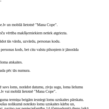
pe.lv un mobilā lietotnē "Mana Cope".
ču vērtība makšķerniekiem netiek atgriezta.
rādot tās vārdu, uzvārdu, personas kodu.
 personas kods, bet citu valstu pilsoņiem ir jānorāda
 loma atskaites.
auda pēc tās numura.
rē savs loms, norādot datumu, zivju sugu, loma lielumu
e.lv vai mobilā lietotnē "Mana Cope".
īguma termiņa beigām iesniegt lomu uzskaites pārskatu.
āpušas nolikumā noteikto lomu uzskaites kārbu un,
si, paziņo par nepieciešamību 14 (četrpadsmit) dienu laikā