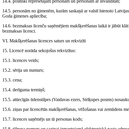
14.4. politiski represētajām personām un personām ar invaliditāti;
14.5. personām no ģimenēm, kurām saskaņā ar valstī īstenoto Latvijas
Goda ģimenes apliecība;
14.6. bezmaksas licenču saņēmējiem makšķerēšanas laikā ir jābūt klāt
bezmaksas licenci.
VI. Makšķerēšanas licences saturs un rekvizīti
15. Licencē norāda sekojošus rekvizītus:
15.1. licences veids;
15.2. sērija un numurs;
15.3. cena;
15.4. derīguma termiņš;
15.5. attiecīgās ūdenstilpes (Vaidavas ezers, Strīķupes posms) nosauk
15.6. ziņas par licencētās makšķerēšanas, vēžošanas vai zemūdens me
15.7. licences saņēmējs un tā personas kods;
15.8. tālruņa numurs un saziņai izmantojamā elektroniskā pasta adrese