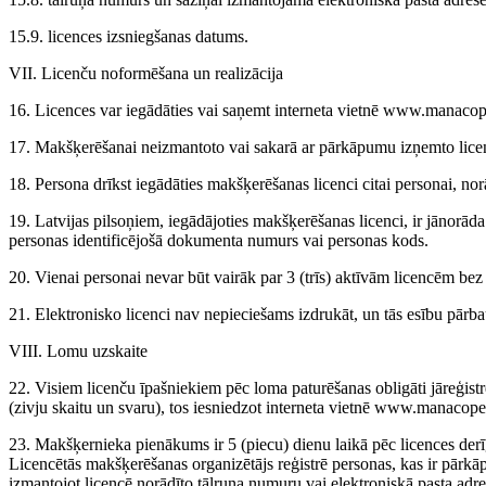
15.9. licences izsniegšanas datums.
VII. Licenču noformēšana un realizācija
16. Licences var iegādāties vai saņemt interneta vietnē www.manaco
17. Makšķerēšanai neizmantoto vai sakarā ar pārkāpumu izņemto licen
18. Persona drīkst iegādāties makšķerēšanas licenci citai personai, no
19. Latvijas pilsoņiem, iegādājoties makšķerēšanas licenci, ir jānorāda
personas identificējošā dokumenta numurs vai personas kods.
20. Vienai personai nevar būt vairāk par 3 (trīs) aktīvām licencēm bez
21. Elektronisko licenci nav nepieciešams izdrukāt, un tās esību pārb
VIII. Lomu uzskaite
22. Visiem licenču īpašniekiem pēc loma paturēšanas obligāti jāreģist
(zivju skaitu un svaru), tos iesniedzot interneta vietnē www.manacop
23. Makšķernieka pienākums ir 5 (piecu) dienu laikā pēc licences der
Licencētās makšķerēšanas organizētājs reģistrē personas, kas ir pārk
izmantojot licencē norādīto tālruņa numuru vai elektroniskā pasta adre