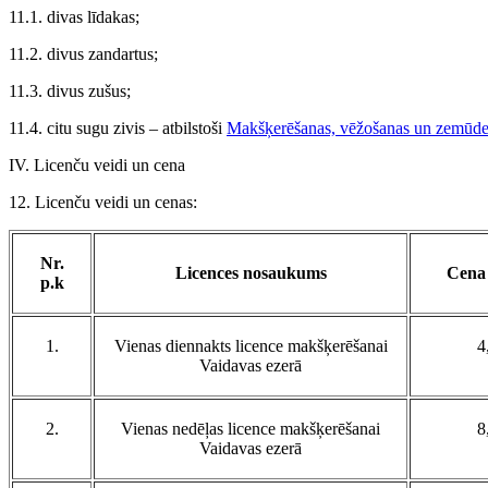
11.1. divas līdakas;
11.2. divus zandartus;
11.3. divus zušus;
11.4. citu sugu zivis – atbilstoši
Makšķerēšanas, vēžošanas un zemūde
IV. Licenču veidi un cena
12. Licenču veidi un cenas:
Nr.
Licences nosaukums
Cena
p.k
1.
Vienas diennakts licence makšķerēšanai
4
Vaidavas ezerā
2.
Vienas nedēļas licence makšķerēšanai
8
Vaidavas ezerā