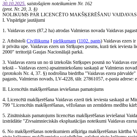
30.10.2025.
saistošajiem noteikumiem Nr. 162
(prot. Nr. 20, 3. §)
NOLIKUMS PAR LICENCĒTO MAKŠĶERĒŠANU VAIDAVAS E
I. Vispārīgie jautājumi
1. Vaidavas ezers (87,2 ha) atrodas Valmieras novada Vaidavas pagasta 
2. Atbilstoši
Civillikuma
I
pielikumam
(
1102. pants
) Vaidavas ezers ir 
ir privāta upe. Vaidavas ezers un Strīķupes posms, kurā tiek ieviesta 
2000" teritorijā Gaujas Nacionālajā parkā.
3. Vaidavas ezera un no tā iztekošās Strīķupes posmā no Vaidavas ez
tekstā – Vaidavas ezers) apsaimniekošanu saskaņā ar Valmieras nova
(protokols Nr. 4, 37. §) nodrošina biedrība "Vaidavas ezera pārvalde"
pagasts, Valmieras novads, LV-4228, tālr. 27861057, e-pasta adrese
II. Licencētās makšķerēšanas ieviešanas pamatojums
4. Licencētā makšķerēšana Vaidavas ezerā tiek ieviesta saskaņā ar M
799 "Licencētās makšķerēšanas, vēžošanas un zemūdens medību kārb
5. Zinātniskais pamatojums licencētas makšķerēšanas ieviešanai Vaid
izstrādātie "Zivsaimnieciskās ekspluatācijas noteikumi Vaidavas ezer
6. No makšķerēšanas noteikumiem atšķirīga makšķerēšanas kārtība Vaid
zivju krājumus makšķernieku vajadzībām, uzlabot zivju krājumu racion