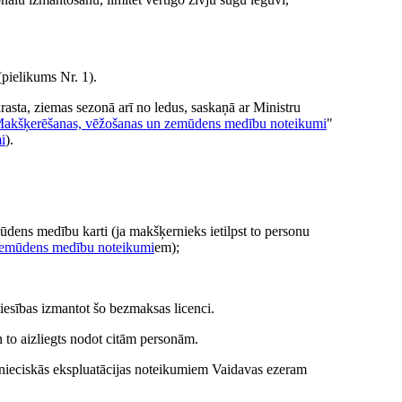
(pielikums Nr. 1).
sta, ziemas sezonā arī no ledus, saskaņā ar Ministru
akšķerēšanas, vēžošanas un zemūdens medību noteikumi
"
i
).
ūdens medību karti (ja makšķernieks ietilpst to personu
zemūdens medību noteikumi
em);
iesības izmantot šo bezmaksas licenci.
n to aizliegts nodot citām personām.
imnieciskās ekspluatācijas noteikumiem Vaidavas ezeram