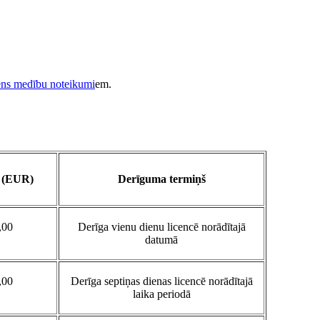
ns medību noteikumi
em.
 (EUR)
Derīguma termiņš
,00
Derīga vienu dienu licencē norādītajā
datumā
,00
Derīga septiņas dienas licencē norādītajā
laika periodā