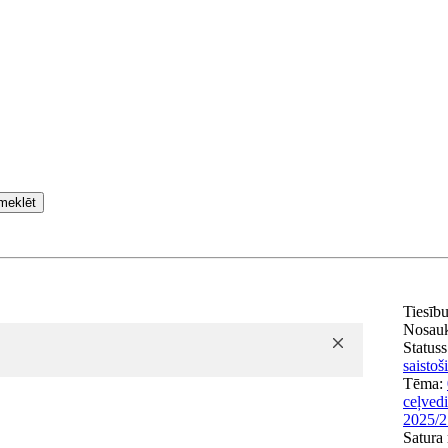
meklēt
Tiesīb
Nosau
Statuss
saistoš
Tēma:
ceļvedi
2025/2
Satura 