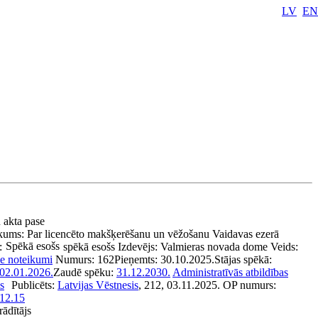
LV
EN
u akta pase
kums:
Par licencēto makšķerēšanu un vēžošanu Vaidavas ezerā
Spēkā esošs
:
spēkā esošs
Izdevējs:
Valmieras novada dome
Veids:
ie noteikumi
Numurs:
162
Pieņemts:
30.10.2025.
Stājas spēkā:
02.01.2026.
Zaudē spēku:
31.12.2030.
Administratīvās atbildības
s
Publicēts:
Latvijas Vēstnesis
, 212, 03.11.2025.
OP numurs:
12.15
rādītājs