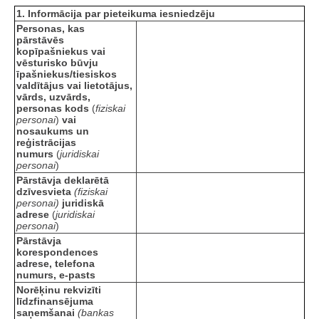
1. Informācija par pieteikuma iesniedzēju
Personas, kas
pārstāvēs
kopīpašniekus vai
vēsturisko būvju
īpašniekus/tiesiskos
valdītājus vai lietotājus,
vārds, uzvārds,
personas kods
(
fiziskai
personai
)
vai
nosaukums un
reģistrācijas
numurs
(
juridiskai
personai
)
Pārstāvja deklarētā
dzīvesvieta
(fiziskai
personai)
juridiskā
adrese
(
juridiskai
personai
)
Pārstāvja
korespondences
adrese, telefona
numurs, e-pasts
Norēķinu rekvizīti
līdzfinansējuma
saņemšanai
(bankas