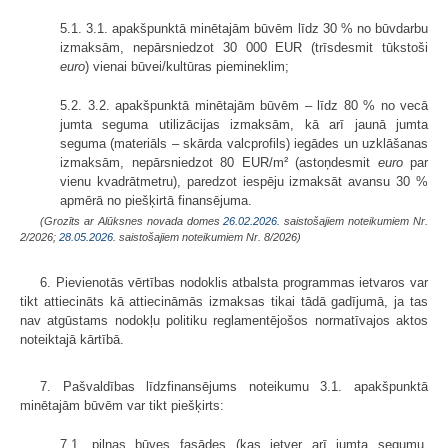
5.1. 3.1. apakšpunktā minētajām būvēm līdz 30 % no būvdarbu
izmaksām, nepārsniedzot 30 000 EUR (trīsdesmit tūkstoši
euro
) vienai būvei/kultūras piemineklim;
5.2. 3.2. apakšpunktā minētajām būvēm – līdz 80 % no vecā
jumta seguma utilizācijas izmaksām, kā arī jaunā jumta
seguma (materiāls – skārda valcprofils) iegādes un uzklāšanas
izmaksām, nepārsniedzot 80 EUR/m² (astoņdesmit
euro
par
vienu kvadrātmetru), paredzot iespēju izmaksāt avansu 30 %
apmērā no piešķirtā finansējuma.
(Grozīts ar Alūksnes novada domes
26.02.2026.
saistošajiem noteikumiem Nr.
2/2026;
28.05.2026.
saistošajiem noteikumiem Nr. 8/2026)
6. Pievienotās vērtības nodoklis atbalsta programmas ietvaros var
tikt attiecināts kā attiecināmās izmaksas tikai tādā gadījumā, ja tas
nav atgūstams nodokļu politiku reglamentējošos normatīvajos aktos
noteiktajā kārtībā.
7. Pašvaldības līdzfinansējums noteikumu 3.1. apakšpunktā
minētajām būvēm var tikt piešķirts:
7.1. pilnas būves fasādes (kas ietver arī jumta segumu,