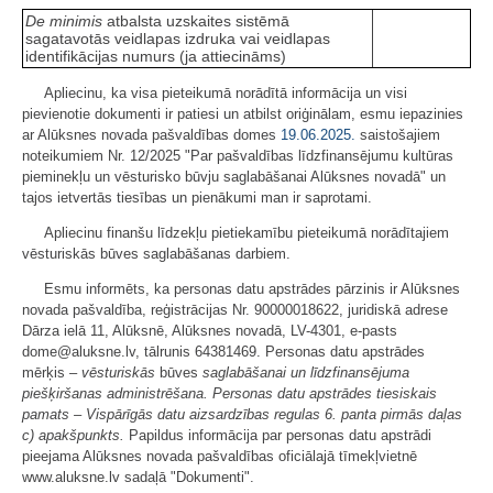
De minimis
atbalsta uzskaites sistēmā
sagatavotās veidlapas izdruka vai veidlapas
identifikācijas numurs (ja attiecināms)
Apliecinu, ka visa pieteikumā norādītā informācija un visi
pievienotie dokumenti ir patiesi un atbilst oriģinālam, esmu iepazinies
ar Alūksnes novada pašvaldības domes
19.06.2025.
saistošajiem
noteikumiem Nr. 12/2025 "Par pašvaldības līdzfinansējumu kultūras
pieminekļu un vēsturisko būvju saglabāšanai Alūksnes novadā" un
tajos ietvertās tiesības un pienākumi man ir saprotami.
Apliecinu finanšu līdzekļu pietiekamību pieteikumā norādītajiem
vēsturiskās būves saglabāšanas darbiem.
Esmu informēts, ka personas datu apstrādes pārzinis ir Alūksnes
novada pašvaldība, reģistrācijas Nr. 90000018622, juridiskā adrese
Dārza ielā 11, Alūksnē, Alūksnes novadā, LV-4301, e-pasts
dome@aluksne.lv, tālrunis 64381469. Personas datu apstrādes
mērķis –
vēsturiskās
būves
saglabāšanai un līdzfinansējuma
piešķiršanas administrēšana. Personas datu apstrādes tiesiskais
pamats – Vispārīgās datu aizsardzības regulas 6. panta pirmās daļas
c) apakšpunkts.
Papildus informācija par personas datu apstrādi
pieejama Alūksnes novada pašvaldības oficiālajā tīmekļvietnē
www.aluksne.lv sadaļā "Dokumenti".