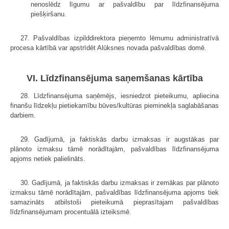
nenoslēdz līgumu ar pašvaldību par līdzfinansējuma
piešķiršanu.
27. Pašvaldības izpilddirektora pieņemto lēmumu administratīvā
procesa kārtībā var apstrīdēt Alūksnes novada pašvaldības domē.
VI. Līdzfinansējuma saņemšanas kārtība
28. Līdzfinansējuma saņēmējs, iesniedzot pieteikumu, apliecina
finanšu līdzekļu pietiekamību būves/kultūras pieminekļa saglabāšanas
darbiem.
29. Gadījumā, ja faktiskās darbu izmaksas ir augstākas par
plānoto izmaksu tāmē norādītajām, pašvaldības līdzfinansējuma
apjoms netiek palielināts.
30. Gadījumā, ja faktiskās darbu izmaksas ir zemākas par plānoto
izmaksu tāmē norādītajām, pašvaldības līdzfinansējuma apjoms tiek
samazināts atbilstoši pieteikumā pieprasītajam pašvaldības
līdzfinansējumam procentuālā izteiksmē.