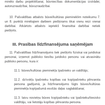
minēto darbu projektēšanai, būvniecības dokumentācijas izstrādei,
autoruzraudzībai, būvuzraudzībai.
10. Pašvaldības atbalsts būvei/kultūras piemineklim noteikumu 7.
un 8. punktā minētajiem darbiem piešķirams tikai vienu reizi vienai
darbībai. Atkārtots atbalsts iepriekš finansētai darbībai netiek
piešķirts.
III. Prasības līdzfinansējuma saņēmējam
11. Pašvaldības līdzfinansējums tiek piešķirts fiziskai vai juridiskai
personai, izņemot publisko tiesību juridisko personu vai atvasinātu
publisko personu, kura ir:
11.1. būves/kultūras pieminekļa īpašnieks un valdītājs;
11.2. dzīvokļu īpašnieku kopības vai kopīpašnieku pilnvarota
persona gadījumā, ja līdzfinansējums lūgts būves/kultūras
pieminekļa kopīpašumā esošās daļas saglabāšanai;
11.3. laivu novietņu būves kopīpašnieku vai īpašnieku/tiesisko
valdītāju, vai lietotāju kopības pilnvarota persona.