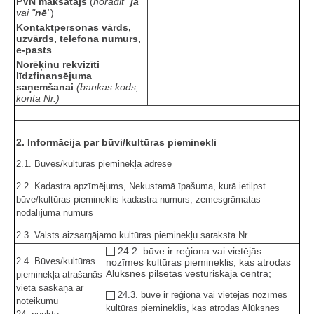
PVN maksātājs
(
norādīt "
jā
"
vai "
nē
"
)
Kontaktpersonas vārds,
uzvārds, telefona numurs,
e-pasts
Norēķinu rekvizīti
līdzfinansējuma
saņemšanai
(bankas kods,
konta Nr.)
2. Informācija par būvi/kultūras pieminekli
2.1. Būves/kultūras pieminekļa adrese
2.2. Kadastra apzīmējums, Nekustamā īpašuma, kurā ietilpst
būve/kultūras piemineklis kadastra numurs, zemesgrāmatas
nodalījuma numurs
2.3. Valsts aizsargājamo kultūras pieminekļu saraksta Nr.
24.2. būve ir reģiona vai vietējās
2.4. Būves/kultūras
nozīmes kultūras piemineklis, kas atrodas
Alūksnes pilsētas vēsturiskajā centrā;
pieminekļa atrašanās
vieta saskaņā ar
24.3. būve ir reģiona vai vietējās nozīmes
noteikumu
kultūras piemineklis, kas atrodas Alūksnes