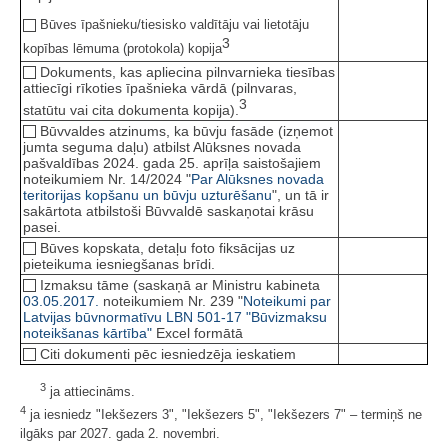
Būves īpašnieku/tiesisko valdītāju vai lietotāju
3
kopības lēmuma (protokola) kopija
Dokuments, kas apliecina pilnvarnieka tiesības
attiecīgi rīkoties īpašnieka vārdā (pilnvaras,
3
statūtu vai cita dokumenta kopija).
Būvvaldes atzinums, ka būvju fasāde (izņemot
jumta seguma daļu) atbilst Alūksnes novada
pašvaldības 2024. gada 25. aprīļa saistošajiem
noteikumiem Nr. 14/2024 "
Par Alūksnes novada
teritorijas kopšanu un būvju uzturēšanu
", un tā ir
sakārtota atbilstoši Būvvaldē saskaņotai krāsu
pasei.
Būves kopskata, detaļu foto fiksācijas uz
pieteikuma iesniegšanas brīdi.
Izmaksu tāme (saskaņā ar Ministru kabineta
03.05.2017.
noteikumiem Nr. 239 "
Noteikumi par
Latvijas būvnormatīvu LBN 501-17 "Būvizmaksu
noteikšanas kārtība"
Excel formātā
Citi dokumenti pēc iesniedzēja ieskatiem
3
ja attiecināms.
4
ja iesniedz "Iekšezers 3", "Iekšezers 5", "Iekšezers 7" – termiņš ne
ilgāks par 2027. gada 2. novembri.