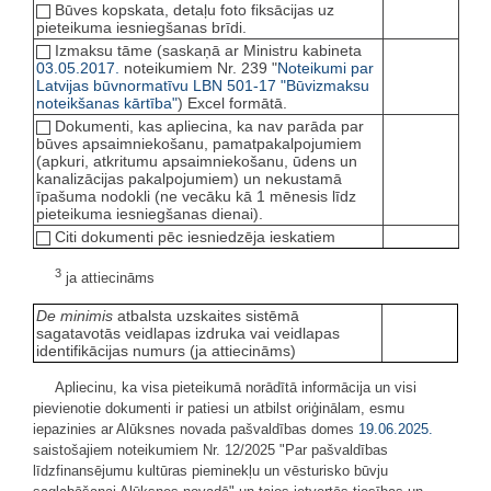
Būves kopskata, detaļu foto fiksācijas uz
pieteikuma iesniegšanas brīdi.
Izmaksu tāme (saskaņā ar Ministru kabineta
03.05.2017.
noteikumiem Nr. 239 "
Noteikumi par
Latvijas būvnormatīvu LBN 501-17 "Būvizmaksu
noteikšanas kārtība"
) Excel formātā.
Dokumenti, kas apliecina, ka nav parāda par
būves apsaimniekošanu, pamatpakalpojumiem
(apkuri, atkritumu apsaimniekošanu, ūdens un
kanalizācijas pakalpojumiem) un nekustamā
īpašuma nodokli (ne vecāku kā 1 mēnesis līdz
pieteikuma iesniegšanas dienai).
Citi dokumenti pēc iesniedzēja ieskatiem
3
ja attiecināms
De minimis
atbalsta uzskaites sistēmā
sagatavotās veidlapas izdruka vai veidlapas
identifikācijas numurs (ja attiecināms)
Apliecinu, ka visa pieteikumā norādītā informācija un visi
pievienotie dokumenti ir patiesi un atbilst oriģinālam, esmu
iepazinies ar Alūksnes novada pašvaldības domes
19.06.2025.
saistošajiem noteikumiem Nr. 12/2025 "Par pašvaldības
līdzfinansējumu kultūras pieminekļu un vēsturisko būvju