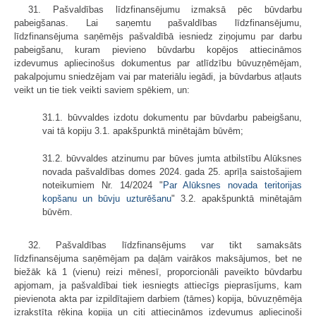
31. Pašvaldības līdzfinansējumu izmaksā pēc būvdarbu
pabeigšanas. Lai saņemtu pašvaldības līdzfinansējumu,
līdzfinansējuma saņēmējs pašvaldībā iesniedz ziņojumu par darbu
pabeigšanu, kuram pievieno būvdarbu kopējos attiecināmos
izdevumus apliecinošus dokumentus par atlīdzību būvuzņēmējam,
pakalpojumu sniedzējam vai par materiālu iegādi, ja būvdarbus atļauts
veikt un tie tiek veikti saviem spēkiem, un:
31.1. būvvaldes izdotu dokumentu par būvdarbu pabeigšanu,
vai tā kopiju 3.1. apakšpunktā minētajām būvēm;
31.2. būvvaldes atzinumu par būves jumta atbilstību Alūksnes
novada pašvaldības domes 2024. gada 25. aprīļa saistošajiem
noteikumiem Nr. 14/2024 "
Par Alūksnes novada teritorijas
kopšanu un būvju uzturēšanu
" 3.2. apakšpunktā minētajām
būvēm.
32. Pašvaldības līdzfinansējums var tikt samaksāts
līdzfinansējuma saņēmējam pa daļām vairākos maksājumos, bet ne
biežāk kā 1 (vienu) reizi mēnesī, proporcionāli paveikto būvdarbu
apjomam, ja pašvaldībai tiek iesniegts attiecīgs pieprasījums, kam
pievienota akta par izpildītajiem darbiem (tāmes) kopija, būvuzņēmēja
izrakstīta rēķina kopija un citi attiecināmos izdevumus apliecinoši