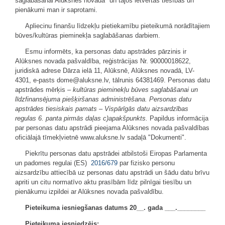
saglabāšanai Alūksnes novadā" un tajos ietvertās tiesības un
pienākumi man ir saprotami.
Apliecinu finanšu līdzekļu pietiekamību pieteikumā norādītajiem
būves/kultūras pieminekļa saglabāšanas darbiem.
Esmu informēts, ka personas datu apstrādes pārzinis ir
Alūksnes novada pašvaldība, reģistrācijas Nr. 90000018622,
juridiskā adrese Dārza ielā 11, Alūksnē, Alūksnes novadā, LV-
4301, e-pasts dome@aluksne.lv, tālrunis 64381469. Personas datu
apstrādes mērķis –
kultūras pieminekļu būves saglabāšanai un
līdzfinansējuma piešķiršanas administrēšana. Personas datu
apstrādes tiesiskais pamats – Vispārīgās datu aizsardzības
regulas 6. panta pirmās daļas c)apakšpunkts.
Papildus informācija
par personas datu apstrādi pieejama Alūksnes novada pašvaldības
oficiālajā tīmekļvietnē www.aluksne.lv sadaļā "Dokumenti".
Piekrītu personas datu apstrādei atbilstoši Eiropas Parlamenta
un padomes regulai (ES)
2016/679
par fizisko personu
aizsardzību attiecībā uz personas datu apstrādi un šādu datu brīvu
apriti un citu normatīvo aktu prasībām līdz pilnīgai tiesību un
pienākumu izpildei ar Alūksnes novada pašvaldību.
Pieteikuma iesniegšanas datums 20__. gada ___.________
Pieteikuma iesniedzējs: