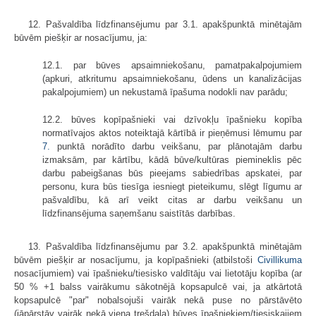
12. Pašvaldība līdzfinansējumu par 3.1. apakšpunktā minētajām
būvēm piešķir ar nosacījumu, ja:
12.1. par būves apsaimniekošanu, pamatpakalpojumiem
(apkuri, atkritumu apsaimniekošanu, ūdens un kanalizācijas
pakalpojumiem) un nekustamā īpašuma nodokli nav parādu;
12.2. būves kopīpašnieki vai dzīvokļu īpašnieku kopība
normatīvajos aktos noteiktajā kārtībā ir pieņēmusi lēmumu par
7.
punktā norādīto darbu veikšanu, par plānotajām darbu
izmaksām, par kārtību, kādā būve/kultūras piemineklis pēc
darbu pabeigšanas būs pieejams sabiedrības apskatei, par
personu, kura būs tiesīga iesniegt pieteikumu, slēgt līgumu ar
pašvaldību, kā arī veikt citas ar darbu veikšanu un
līdzfinansējuma saņemšanu saistītās darbības.
13. Pašvaldība līdzfinansējumu par 3.2. apakšpunktā minētajām
būvēm piešķir ar nosacījumu, ja kopīpašnieki (atbilstoši
Civillikuma
nosacījumiem) vai īpašnieku/tiesisko valdītāju vai lietotāju kopība (ar
50 % +1 balss vairākumu sākotnējā kopsapulcē vai, ja atkārtotā
kopsapulcē "par" nobalsojuši vairāk nekā puse no pārstāvēto
(jāpārstāv vairāk nekā viena trešdaļa) būves īpašniekiem/tiesiskajiem