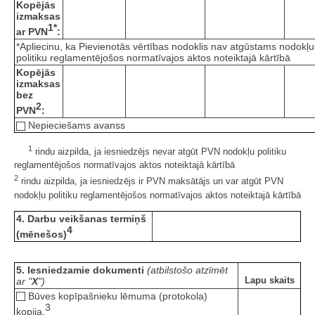
Kopējās
izmaksas
1*
ar PVN
:
*Apliecinu, ka Pievienotās vērtības nodoklis nav atgūstams nodokļu
politiku reglamentējošos normatīvajos aktos noteiktajā kārtībā
Kopējās
izmaksas
bez
2
PVN
:
Nepieciešams avanss
1
rindu aizpilda, ja iesniedzējs nevar atgūt PVN nodokļu politiku
reglamentējošos normatīvajos aktos noteiktajā kārtībā
2
rindu aizpilda, ja iesniedzējs ir PVN maksātājs un var atgūt PVN
nodokļu politiku reglamentējošos normatīvajos aktos noteiktajā kārtībā
4. Darbu veikšanas termiņš
4
(mēnešos)
5. Iesniedzamie dokumenti
(atbilstošo atzīmēt
Lapu skaits
ar "
X
")
Būves kopīpašnieku lēmuma (protokola)
3
kopija.