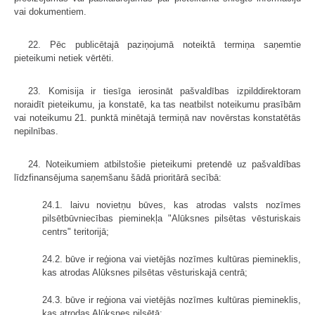
vai dokumentiem.
22. Pēc publicētajā paziņojumā noteiktā termiņa saņemtie
pieteikumi netiek vērtēti.
23. Komisija ir tiesīga ierosināt pašvaldības izpilddirektoram
noraidīt pieteikumu, ja konstatē, ka tas neatbilst noteikumu prasībām
vai noteikumu 21. punktā minētajā termiņā nav novērstas konstatētās
nepilnības.
24. Noteikumiem atbilstošie pieteikumi pretendē uz pašvaldības
līdzfinansējuma saņemšanu šādā prioritārā secībā:
24.1. laivu novietņu būves, kas atrodas valsts nozīmes
pilsētbūvniecības pieminekļa "Alūksnes pilsētas vēsturiskais
centrs" teritorijā;
24.2. būve ir reģiona vai vietējās nozīmes kultūras piemineklis,
kas atrodas Alūksnes pilsētas vēsturiskajā centrā;
24.3. būve ir reģiona vai vietējās nozīmes kultūras piemineklis,
kas atrodas Alūksnes pilsētā;