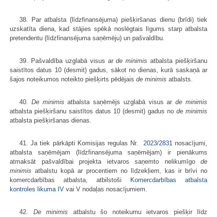
38. Par atbalsta (līdzfinansējuma) piešķiršanas dienu (brīdi) tiek
uzskatīta diena, kad stājies spēkā noslēgtais līgums starp atbalsta
pretendentu (līdzfinansējuma saņēmēju) un pašvaldību.
39. Pašvaldība uzglabā visus ar
de minimis
atbalsta piešķiršanu
saistītos datus 10 (desmit) gadus, sākot no dienas, kurā saskaņā ar
šajos noteikumos noteikto piešķirts pēdējais
de minimis
atbalsts.
40.
De minimis
atbalsta saņēmējs uzglabā visus ar
de minimis
atbalsta piešķiršanu saistītos datus 10 (desmit) gadus no
de minimis
atbalsta piešķiršanas dienas.
41. Ja tiek pārkāpti Komisijas regulas Nr.
2023/2831
nosacījumi,
atbalsta saņēmējam (līdzfinansējuma saņēmējam) ir pienākums
atmaksāt pašvaldībai projekta ietvaros saņemto nelikumīgo
de
minimis
atbalstu kopā ar procentiem no līdzekļiem, kas ir brīvi no
komercdarbības atbalsta, atbilstoši
Komercdarbības atbalsta
kontroles likuma
IV
vai V nodaļas nosacījumiem.
42.
De minimis
atbalstu šo noteikumu ietvaros piešķir līdz