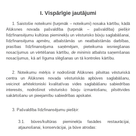
I. Vispārīgie jautājumi
1. Saistošie noteikumi (turpmāk – noteikumi) nosaka kārtību, kādā
Alūksnes novada pašvaldība (turpmāk – pašvaldība) piešķir
līdzfinansējumu kultūras pieminekļu un vēsturisko būvju saglabāšanai,
līdzfinansējuma apmēru, atbalstāmās un neatbalstāmās darbības,
prasības līdzfinansējuma saņēmējam, pieteikuma iesniegšanas
nosacījumus un vērtēšanas kārtību,
de minimis
atbalsta saņemšanas
nosacījumus, kā arī līguma slēgšanas un tā kontroles kārtību.
2. Noteikumu mērķis ir nodrošināt Alūksnes pilsētas vēsturiskā
centra un Alūksnes novada vēsturiskās apbūves saglabāšanu,
veicinot arhitektoniski kvalitatīvas vides saglabāšanu sabiedrības
interesēs, nodrošinot vēsturisko būvju izmantošanu, pilsētvides
sakārtošanu un pieejamību sabiedrības apskatei.
3. Pašvaldība līdzfinansējumu piešķir:
3.1. būves/kultūras pieminekļa fasādes restaurācijai,
atjaunošanai, konservācijai, ja būve atrodas: