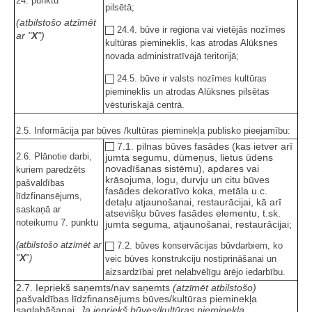
24. punktu
pilsētā;
(atbilstošo atzīmēt
24.4. būve ir reģiona vai vietējās nozīmes
ar "
X
")
kultūras piemineklis, kas atrodas Alūksnes
novada administratīvajā teritorijā;
24.5. būve ir valsts nozīmes kultūras
piemineklis un atrodas Alūksnes pilsētas
vēsturiskajā centrā.
2.5. Informācija par būves /kultūras pieminekļa publisko pieejamību:
7.1. pilnas būves fasādes (kas ietver arī
2.6. Plānotie darbi,
jumta segumu, dūmeņus, lietus ūdens
novadīšanas sistēmu), apdares vai
kuriem paredzēts
krāsojuma, logu, durvju un citu būves
pašvaldības
fasādes dekoratīvo koka, metāla u.c.
līdzfinansējums,
detaļu atjaunošanai, restaurācijai, kā arī
saskaņā ar
atsevišķu būves fasādes elementu, t.sk.
noteikumu 7. punktu
jumta seguma, atjaunošanai, restaurācijai;
(atbilstošo atzīmēt ar
7.2. būves konservācijas būvdarbiem, ko
X
"
")
veic būves konstrukciju nostiprināšanai un
aizsardzībai pret nelabvēlīgu ārējo iedarbību.
2.7. Iepriekš saņemts/nav saņemts
(atzīmēt atbilstošo)
pašvaldības līdzfinansējums būves/kultūras pieminekļa
saglabāšanai.
Ja iepriekš būves/kultūras pieminekļa