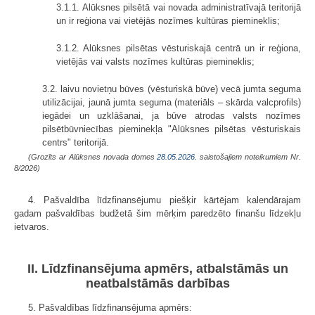
3.1.1. Alūksnes pilsētā vai novada administratīvajā teritorijā
un ir reģiona vai vietējās nozīmes kultūras piemineklis;
3.1.2. Alūksnes pilsētas vēsturiskajā centrā un ir reģiona,
vietējās vai valsts nozīmes kultūras piemineklis;
3.2. laivu novietņu būves (vēsturiskā būve) vecā jumta seguma
utilizācijai, jaunā jumta seguma (materiāls – skārda valcprofils)
iegādei un uzklāšanai, ja būve atrodas valsts nozīmes
pilsētbūvniecības pieminekļa "Alūksnes pilsētas vēsturiskais
centrs" teritorijā.
(Grozīts ar Alūksnes novada domes
28.05.2026.
saistošajiem noteikumiem Nr.
8/2026)
4. Pašvaldība līdzfinansējumu piešķir kārtējam kalendārajam
gadam pašvaldības budžetā šim mērķim paredzēto finanšu līdzekļu
ietvaros.
II. Līdzfinansējuma apmērs, atbalstāmās un
neatbalstāmās darbības
5. Pašvaldības līdzfinansējuma apmērs: