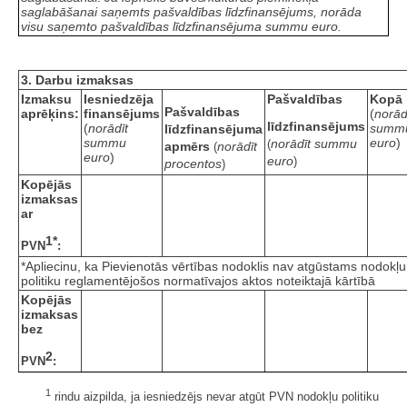
saglabāšanai saņemts pašvaldības līdzfinansējums, norāda
visu saņemto pašvaldības līdzfinansējuma summu euro.
3. Darbu izmaksas
Izmaksu
Iesniedzēja
Pašvaldības
Kopā
Pašvaldības
aprēķins:
finansējums
(
norād
līdzfinansējums
(
norādīt
summ
līdzfinansējuma
summu
euro
)
norādīt summu
(
apmērs
norādīt
(
euro
)
euro
)
procentos
)
Kopējās
izmaksas
ar
1*
PVN
:
*Apliecinu, ka Pievienotās vērtības nodoklis nav atgūstams nodokļu
politiku reglamentējošos normatīvajos aktos noteiktajā kārtībā
Kopējās
izmaksas
bez
2
PVN
:
1
rindu aizpilda, ja iesniedzējs nevar atgūt PVN nodokļu politiku