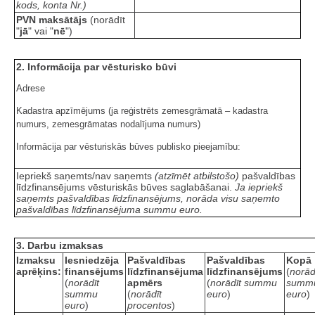
kods, konta Nr.)
PVN maksātājs
(norādīt
"
jā
" vai "
nē
")
2. Informācija par vēsturisko būvi
Adrese
Kadastra apzīmējums (ja reģistrēts zemesgrāmatā – kadastra
numurs, zemesgrāmatas nodalījuma numurs)
Informācija par vēsturiskās būves publisko pieejamību:
Iepriekš saņemts/nav saņemts
(atzīmēt atbilstošo)
pašvaldības
līdzfinansējums vēsturiskās būves saglabāšanai.
Ja iepriekš
saņemts pašvaldības līdzfinansējums, norāda visu saņemto
pašvaldības līdzfinansējuma summu euro.
3. Darbu izmaksas
Izmaksu
Iesniedzēja
Pašvaldības
Pašvaldības
Kopā
aprēķins:
finansējums
līdzfinansējuma
līdzfinansējums
(
norād
(
norādīt
apmērs
(
norādīt summu
summ
summu
(
norādīt
euro
)
euro
)
euro
)
procentos
)