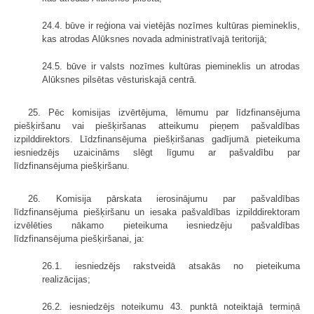
24.4. būve ir reģiona vai vietējās nozīmes kultūras piemineklis,
kas atrodas Alūksnes novada administratīvajā teritorijā;
24.5. būve ir valsts nozīmes kultūras piemineklis un atrodas
Alūksnes pilsētas vēsturiskajā centrā.
25. Pēc komisijas izvērtējuma, lēmumu par līdzfinansējuma
piešķiršanu vai piešķiršanas atteikumu pieņem pašvaldības
izpilddirektors. Līdzfinansējuma piešķiršanas gadījumā pieteikuma
iesniedzējs uzaicināms slēgt līgumu ar pašvaldību par
līdzfinansējuma piešķiršanu.
26. Komisija pārskata ierosinājumu par pašvaldības
līdzfinansējuma piešķiršanu un iesaka pašvaldības izpilddirektoram
izvēlēties nākamo pieteikuma iesniedzēju pašvaldības
līdzfinansējuma piešķiršanai, ja:
26.1. iesniedzējs rakstveidā atsakās no pieteikuma
realizācijas;
26.2. iesniedzējs noteikumu 43. punktā noteiktajā termiņā