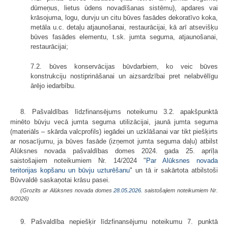
dūmeņus, lietus ūdens novadīšanas sistēmu), apdares vai
krāsojuma, logu, durvju un citu būves fasādes dekoratīvo koka,
metāla u.c. detaļu atjaunošanai, restaurācijai, kā arī atsevišķu
būves fasādes elementu, t.sk. jumta seguma, atjaunošanai,
restaurācijai;
7.2. būves konservācijas būvdarbiem, ko veic būves
konstrukciju nostiprināšanai un aizsardzībai pret nelabvēlīgu
ārējo iedarbību.
8. Pašvaldības līdzfinansējums noteikumu 3.2.
apakšpunktā
minēto būvju vecā jumta seguma utilizācijai, jaunā jumta seguma
(materiāls – skārda valcprofils) iegādei un uzklāšanai var tikt piešķirts
ar nosacījumu, ja būves fasāde (izņemot jumta seguma daļu) atbilst
Alūksnes novada pašvaldības domes 2024. gada 25. aprīļa
saistošajiem noteikumiem Nr. 14/2024 "
Par Alūksnes novada
teritorijas kopšanu un būvju uzturēšanu
" un tā ir sakārtota atbilstoši
Būvvaldē saskaņotai krāsu pasei.
(Grozīts ar Alūksnes novada domes
28.05.2026.
saistošajiem noteikumiem Nr.
8/2026)
9. Pašvaldība nepiešķir līdzfinansējumu noteikumu 7. punktā