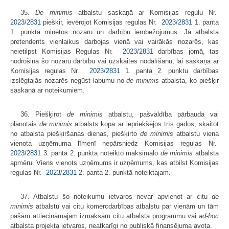
35.
De minimis
atbalstu saskaņā ar Komisijas regulu Nr.
2023/2831
piešķir, ievērojot Komisijas regulas Nr.
2023/2831
1. panta
1. punktā minētos nozaru un darbību ierobežojumus. Ja atbalsta
pretendents vienlaikus darbojas vienā vai vairākās nozarēs, kas
neietilpst Komisijas Regulas Nr.
2023/2831
darbības jomā, tas
nodrošina šo nozaru darbību vai uzskaites nodalīšanu, lai saskaņā ar
Komisijas regulas Nr.
2023/2831
1. panta 2. punktu darbības
izslēgtajās nozarēs negūst labumu no
de minimis
atbalsta, ko piešķir
saskaņā ar noteikumiem.
36. Piešķirot
de minimis
atbalstu, pašvaldība pārbauda vai
plānotais
de minimis
atbalsts kopā ar iepriekšējos trīs gados, skaitot
no atbalsta piešķiršanas dienas, piešķirto
de minimis
atbalstu viena
vienota uzņēmuma līmenī nepārsniedz Komisijas regulas Nr.
2023/2831
3. panta 2. punktā noteikto maksimālo
de minimis
atbalsta
apmēru. Viens vienots uzņēmums ir uzņēmums, kas atbilst Komisijas
regulas Nr.
2023/2831
2. panta 2. punktā noteiktajam.
37. Atbalstu šo noteikumu ietvaros nevar apvienot ar citu
de
minimis
atbalstu vai citu komercdarbības atbalstu par vienām un tām
pašām attiecināmajām izmaksām citu atbalsta programmu vai
ad-hoc
atbalsta projekta ietvaros, neatkarīgi no publiskā finansējuma avota.