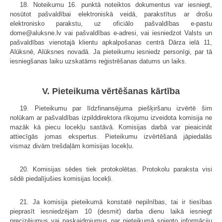
18. Noteikumu 16. punktā noteiktos dokumentus var iesniegt,
nosūtot pašvaldībai elektroniskā veidā, parakstītus ar drošu
elektronisko parakstu, uz oficiālo pašvaldības e-pastu
dome@aluksne.lv vai pašvaldības e-adresi, vai iesniedzot Valsts un
pašvaldības vienotajā klientu apkalpošanas centrā Dārza ielā 11,
Alūksnē, Alūksnes novadā. Ja pieteikumu iesniedz personīgi, par tā
iesniegšanas laiku uzskatāms reģistrēšanas datums un laiks.
V. Pieteikuma vērtēšanas kārtība
19. Pieteikumu par līdzfinansējuma piešķiršanu izvērtē šim
nolūkam ar pašvaldības izpilddirektora rīkojumu izveidota komisija ne
mazāk kā piecu locekļu sastāvā. Komisijas darbā var pieaicināt
attiecīgās jomas ekspertus. Pieteikumu izvērtēšanā jāpiedalās
vismaz divām trešdaļām komisijas locekļu.
20. Komisijas sēdes tiek protokolētas. Protokolu paraksta visi
sēdē piedalījušies komisijas locekļi.
21. Ja komisija pieteikumā konstatē nepilnības, tai ir tiesības
pieprasīt iesniedzējam 10 (desmit) darba dienu laikā iesniegt
precizējumus vai paskaidrojumus par pieteikumā sniegto informāciju