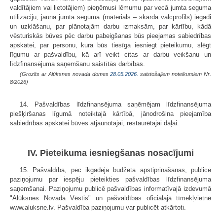
valdītājiem vai lietotājiem) pieņēmusi lēmumu par vecā jumta seguma
utilizāciju, jaunā jumta seguma (materiāls – skārda valcprofils) iegādi
un uzklāšanu, par plānotajām darbu izmaksām, par kārtību, kādā
vēsturiskās būves pēc darbu pabeigšanas būs pieejamas sabiedrības
apskatei, par personu, kura būs tiesīga iesniegt pieteikumu, slēgt
līgumu ar pašvaldību, kā arī veikt citas ar darbu veikšanu un
līdzfinansējuma saņemšanu saistītās darbības.
(Grozīts ar Alūksnes novada domes
28.05.2026.
saistošajiem noteikumiem Nr.
8/2026)
14. Pašvaldības līdzfinansējuma saņēmējam līdzfinansējuma
piešķiršanas līgumā noteiktajā kārtībā, jānodrošina pieejamība
sabiedrības apskatei būves atjaunotajai, restaurētajai daļai.
IV. Pieteikuma iesniegšanas nosacījumi
15. Pašvaldība, pēc ikgadējā budžeta apstiprināšanas, publicē
paziņojumu par iespēju pieteikties pašvaldības līdzfinansējuma
saņemšanai. Paziņojumu publicē pašvaldības informatīvajā izdevumā
"Alūksnes Novada Vēstis" un pašvaldības oficiālajā tīmekļvietnē
www.aluksne.lv. Pašvaldība paziņojumu var publicēt atkārtoti.