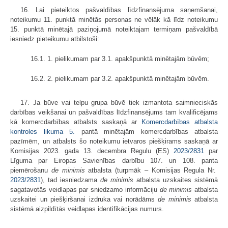
16. Lai pieteiktos pašvaldības līdzfinansējuma saņemšanai,
noteikumu 11. punktā minētās personas ne vēlāk kā līdz noteikumu
15. punktā minētajā paziņojumā noteiktajam termiņam pašvaldībā
iesniedz pieteikumu atbilstoši:
16.1. 1. pielikumam par 3.1. apakšpunktā minētajām būvēm;
16.2. 2. pielikumam par 3.2. apakšpunktā minētajām būvēm.
17. Ja būve vai telpu grupa būvē tiek izmantota saimnieciskās
darbības veikšanai un pašvaldības līdzfinansējums tam kvalificējams
kā komercdarbības atbalsts saskaņā ar
Komercdarbības atbalsta
kontroles likuma
5.
pantā minētajām komercdarbības atbalsta
pazīmēm, un atbalsts šo noteikumu ietvaros piešķirams saskaņā ar
Komisijas 2023. gada 13. decembra Regulu (ES)
2023/2831
par
Līguma par Eiropas Savienības darbību 107. un 108. panta
piemērošanu
de minimis
atbalsta (turpmāk – Komisijas Regula Nr.
2023/2831
), tad iesniedzama
de minimis
atbalsta uzskaites sistēmā
sagatavotās veidlapas par sniedzamo informāciju
de minimis
atbalsta
uzskaitei un piešķiršanai izdruka vai norādāms
de minimis
atbalsta
sistēmā aizpildītās veidlapas identifikācijas numurs.