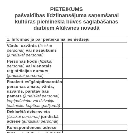
PIETEIKUMS
pašvaldības līdzfinansējuma saņemšanai
kultūras pieminekļa būves saglabāšanas
darbiem Alūksnes novadā
1. Informācija par pieteikuma iesniedzēju
Vārds, uzvārds
(
fiziskai
personai
)
vai nosaukums
(
juridiskai personai
)
Personas kods
(
fiziskai
personai
)
vai vienotais
reģistrācijas numurs
(
juridiskai personai
)
Paraksttiesīgās/pilnvarotās
personas amats, vārds,
uzvārds, pārstāvības
pamats
(juridiskai personai,
kopīpašnieku vai dzīvokļu
īpašnieku kopības gadījumā)
Deklarētā dzīvesvieta
(fiziskai personai)
juridiskā
adrese
(
juridiskai personai
)
Korespondences adrese