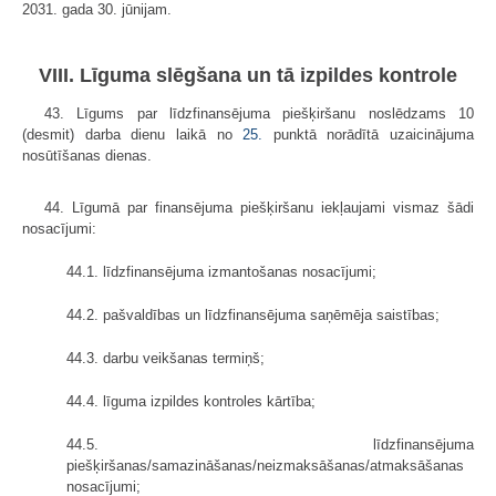
2031. gada 30. jūnijam.
VIII. Līguma slēgšana un tā izpildes kontrole
43. Līgums par līdzfinansējuma piešķiršanu noslēdzams 10
(desmit) darba dienu laikā no
25.
punktā norādītā uzaicinājuma
nosūtīšanas dienas.
44. Līgumā par finansējuma piešķiršanu iekļaujami vismaz šādi
nosacījumi:
44.1. līdzfinansējuma izmantošanas nosacījumi;
44.2. pašvaldības un līdzfinansējuma saņēmēja saistības;
44.3. darbu veikšanas termiņš;
44.4. līguma izpildes kontroles kārtība;
44.5. līdzfinansējuma
piešķiršanas/samazināšanas/neizmaksāšanas/atmaksāšanas
nosacījumi;