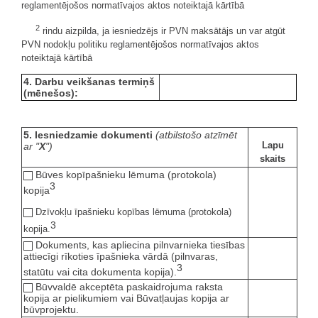
reglamentējošos normatīvajos aktos noteiktajā kārtībā
2
rindu aizpilda, ja iesniedzējs ir PVN maksātājs un var atgūt
PVN nodokļu politiku reglamentējošos normatīvajos aktos
noteiktajā kārtībā
4. Darbu veikšanas termiņš
(mēnešos):
5. Iesniedzamie dokumenti
(atbilstošo atzīmēt
Lapu
ar "
X
")
skaits
Būves kopīpašnieku lēmuma (protokola)
3
kopija
Dzīvokļu īpašnieku kopības lēmuma (protokola)
3
kopija.
Dokuments, kas apliecina pilnvarnieka tiesības
attiecīgi rīkoties īpašnieka vārdā (pilnvaras,
3
statūtu vai cita dokumenta kopija).
Būvvaldē akceptēta paskaidrojuma raksta
kopija ar pielikumiem vai Būvatļaujas kopija ar
būvprojektu.