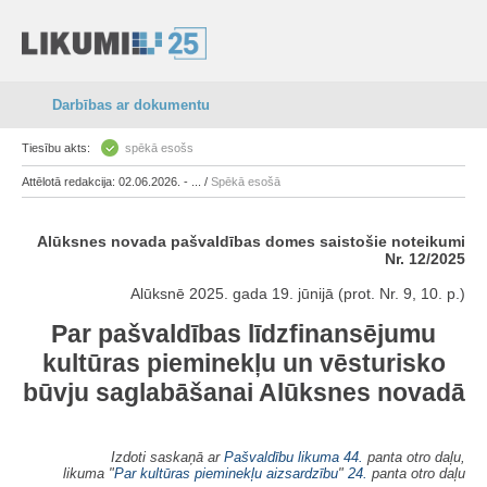
Darbības ar dokumentu
Tiesību akts:
spēkā esošs
Attēlotā redakcija: 02.06.2026. - ... /
Spēkā esošā
Alūksnes novada pašvaldības domes saistošie noteikumi
Nr. 12/2025
Alūksnē 2025. gada 19. jūnijā (prot. Nr. 9, 10. p.)
Par pašvaldības līdzfinansējumu
kultūras pieminekļu un vēsturisko
būvju saglabāšanai Alūksnes novadā
Izdoti saskaņā ar
Pašvaldību likuma
44.
panta otro daļu,
likuma "
Par kultūras pieminekļu aizsardzību
"
24.
panta otro daļu