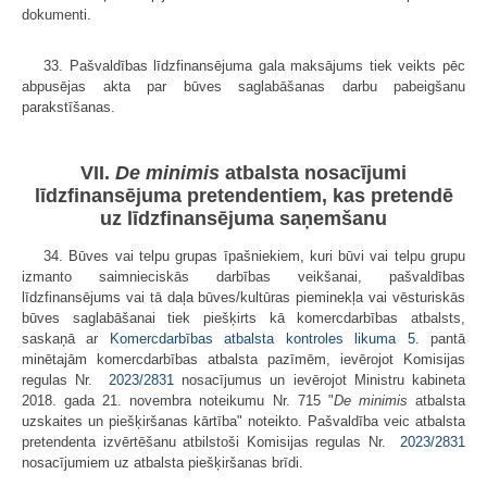
dokumenti.
33. Pašvaldības līdzfinansējuma gala maksājums tiek veikts pēc
abpusējas akta par būves saglabāšanas darbu pabeigšanu
parakstīšanas.
VII.
De minimis
atbalsta nosacījumi
līdzfinansējuma pretendentiem, kas pretendē
uz līdzfinansējuma saņemšanu
34. Būves vai telpu grupas īpašniekiem, kuri būvi vai telpu grupu
izmanto saimnieciskās darbības veikšanai, pašvaldības
līdzfinansējums vai tā daļa būves/kultūras pieminekļa vai vēsturiskās
būves saglabāšanai tiek piešķirts kā komercdarbības atbalsts,
saskaņā ar
Komercdarbības atbalsta kontroles likuma
5.
pantā
minētajām komercdarbības atbalsta pazīmēm, ievērojot Komisijas
regulas Nr.
2023/2831
nosacījumus un ievērojot Ministru kabineta
2018. gada 21. novembra noteikumu Nr. 715 "
De minimis
atbalsta
uzskaites un piešķiršanas kārtība" noteikto. Pašvaldība veic atbalsta
pretendenta izvērtēšanu atbilstoši Komisijas regulas Nr.
2023/2831
nosacījumiem uz atbalsta piešķiršanas brīdi.