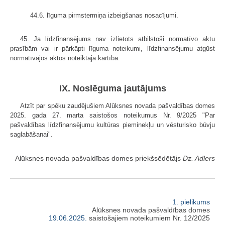
44.6. līguma pirmstermiņa izbeigšanas nosacījumi.
45. Ja līdzfinansējums nav izlietots atbilstoši normatīvo aktu
prasībām vai ir pārkāpti līguma noteikumi, līdzfinansējumu atgūst
normatīvajos aktos noteiktajā kārtībā.
IX. Noslēguma jautājums
Atzīt par spēku zaudējušiem Alūksnes novada pašvaldības domes
2025. gada 27. marta saistošos noteikumus Nr. 9/2025 "Par
pašvaldības līdzfinansējumu kultūras pieminekļu un vēsturisko būvju
saglabāšanai".
Alūksnes novada pašvaldības domes priekšsēdētājs
Dz. Adlers
1. pielikums
Alūksnes novada pašvaldības domes
19.06.2025.
saistošajiem noteikumiem Nr. 12/2025