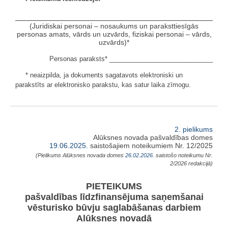
(Juridiskai personai – nosaukums un paraksttiesīgās
personas amats, vārds un uzvārds, fiziskai personai – vārds,
uzvārds)*
Personas paraksts* _____________________________
* neaizpilda, ja dokuments sagatavots elektroniski un
parakstīts ar elektronisko parakstu, kas satur laika zīmogu.
2. pielikums
Alūksnes novada pašvaldības domes
19.06.2025.
saistošajiem noteikumiem Nr. 12/2025
(Pielikums Alūksnes novada domes
26.02.2026.
saistošo noteikumu Nr.
2/2026 redakcijā)
PIETEIKUMS
pašvaldības līdzfinansējuma saņemšanai
vēsturisko būvju saglabāšanas darbiem
Alūksnes novadā