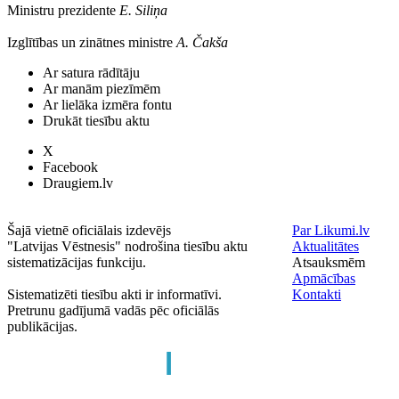
Ministru prezidente
E. Siliņa
Izglītības un zinātnes ministre
A. Čakša
Ar satura rādītāju
Ar manām piezīmēm
Ar lielāka izmēra fontu
Drukāt tiesību aktu
X
Facebook
Draugiem.lv
Šajā vietnē oficiālais izdevējs
Par Likumi.lv
"Latvijas Vēstnesis" nodrošina tiesību aktu
Aktualitātes
sistematizācijas funkciju.
Atsauksmēm
Apmācības
Sistematizēti tiesību akti ir informatīvi.
Kontakti
Pretrunu gadījumā vadās pēc oficiālās
publikācijas.