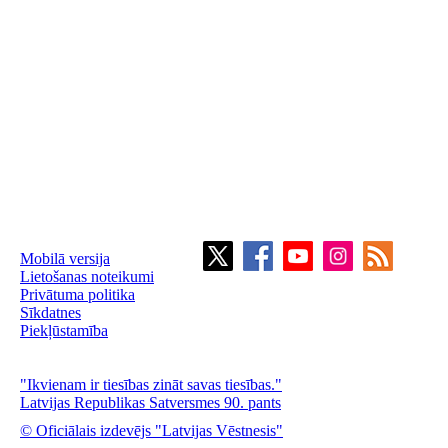
Mobilā versija
Lietošanas noteikumi
Privātuma politika
Sīkdatnes
Piekļūstamība
"Ikvienam ir tiesības zināt savas tiesības."
Latvijas Republikas Satversmes 90. pants
© Oficiālais izdevējs "Latvijas Vēstnesis"