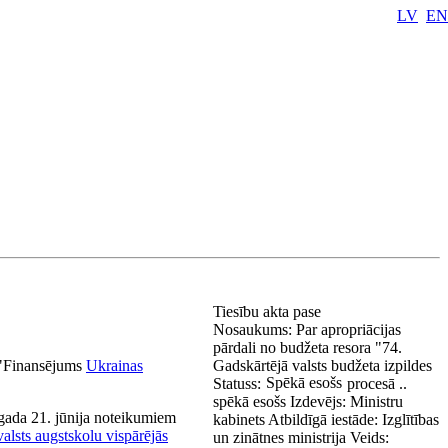
LV
EN
Tiesību akta pase
Nosaukums:
Par apropriācijas
pārdali no budžeta resora "74.
0 "Finansējums
Ukrainas
Gadskārtējā valsts budžeta izpildes
Spēkā esošs
Statuss:
procesā ..
spēkā esošs
Izdevējs:
Ministru
 gada 21. jūnija noteikumiem
kabinets
Atbildīgā iestāde:
Izglītības
alsts augstskolu vispārējās
un zinātnes ministrija
Veids: