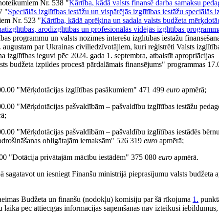
 noteikumiem Nr. 538 "
Kārtība, kādā valsts finansē darba samaksu pedag
7 "
Speciālās izglītības iestāžu un vispārējās izglītības iestāžu speciālās i
miem Nr. 523 "
Kārtība, kādā aprēķina un sadala valsts budžeta mērķdot
atizglītības, arodizglītības un profesionālās vidējās izglītības programm
bas programmu un valsts nozīmes interešu izglītības iestāžu finansēšan
ugustam par Ukrainas civiliedzīvotājiem, kuri reģistrēti Valsts izglītīb
a izglītības ieguvi pēc 2024. gada 1. septembra, atbalstīt apropriācijas
lsts budžeta izpildes procesā pārdalāmais finansējums" programmas 1
00.00 "Mērķdotācijas izglītības pasākumiem" 471 499
euro
apmērā;
.00 "Mērķdotācijas pašvaldībām – pašvaldību izglītības iestāžu pedag
ā;
0.00 "Mērķdotācijas pašvaldībām – pašvaldību izglītības iestādēs bēr
 apdrošināšanas obligātajām iemaksām" 526 319
euro
apmērā;
5.00 "Dotācija privātajām mācību iestādēm" 375 080
euro
apmērā.
ībā sagatavot un iesniegt Finanšu ministrijā pieprasījumu valsts budžeta a
Saeimas Budžeta un finanšu (nodokļu) komisiju par šā rīkojuma
1.
punktā
aikā pēc attiecīgās informācijas saņemšanas nav izteikusi iebildumus, v