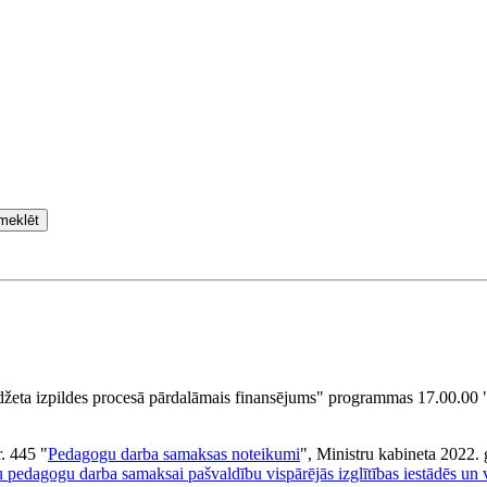
meklēt
 budžeta izpildes procesā pārdalāmais finansējums" programmas 17.00.0
r. 445 "
Pedagogu darba samaksas noteikumi
", Ministru kabineta 2022.
 pedagogu darba samaksai pašvaldību vispārējās izglītības iestādēs un v