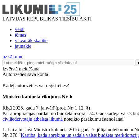
LATVIJAS REPUBLIKAS TIESĪBU AKTI
veidi
tēmas
visvairāk skatītie
jaunākie
uz sākumu
Izvērstā meklēšana
Autorizēties savā kontā
Kādēļ autorizēties vai reģistrēties?
Ministru kabineta rīkojums Nr. 6
Rīgā 2025. gada 7. janvārī (prot. Nr. 1 12. §)
Par apropriācijas pārdali no budžeta resora "74. Gadskārtējā valsts
civiliedzīvotāju atbalsta likumā
noteikto pasākumu īstenošanai"
1. Lai atbilstoši Ministru kabineta 2016. gada 5. jūlija noteikumiem N
Nr. 376 "
Kārtība, kādā aprēķina un sadala valsts budžeta mērķdotāciju