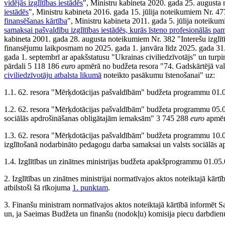
vidējās izglītības iestādēs
", Ministru kabineta 2020. gada 25. augusta
iestādēs
", Ministru kabineta 2016. gada 15. jūlija noteikumiem Nr. 47
finansēšanas kārtība
", Ministru kabineta 2011. gada 5. jūlija noteiku
samaksai pašvaldību izglītības iestādēs, kurās īsteno profesionālās pam
kabineta 2001. gada 28. augusta noteikumiem Nr. 382 "Interešu izglītī
finansējumu laikposmam no 2025. gada 1. janvāra līdz 2025. gada 31. a
gada 1. septembrī ar apakšstatusu "Ukrainas civiliedzīvotājs" un turpin
pārdali 5 118 186
euro
apmērā no budžeta resora "74. Gadskārtējā va
civiliedzīvotāju atbalsta likumā
noteikto pasākumu īstenošanai" uz:
1.1. 62. resora "Mērķdotācijas pašvaldībām" budžeta programmu 01.
1.2. 62. resora "Mērķdotācijas pašvaldībām" budžeta programmu 05.00
sociālās apdrošināšanas obligātajām iemaksām" 3 745 288
euro
apmēr
1.3. 62. resora "Mērķdotācijas pašvaldībām" budžeta programmu 10.0
izglītošanā nodarbināto pedagogu darba samaksai un valsts sociālās
1.4. Izglītības un zinātnes ministrijas budžeta apakšprogrammu 01.0
2. Izglītības un zinātnes ministrijai normatīvajos aktos noteiktajā kārt
atbilstoši šā rīkojuma
1. punktam
.
3. Finanšu ministram normatīvajos aktos noteiktajā kārtībā informēt 
un, ja Saeimas Budžeta un finanšu (nodokļu) komisija piecu darbdienu l