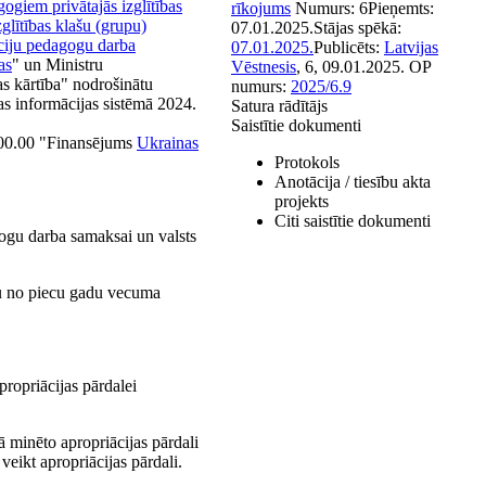
ogiem privātajās izglītības
rīkojums
Numurs:
6
Pieņemts:
zglītības klašu (grupu)
07.01.2025.
Stājas spēkā:
āciju pedagogu darba
07.01.2025.
Publicēts:
Latvijas
as
" un Ministru
Vēstnesis
, 6, 09.01.2025.
OP
as kārtība" nodrošinātu
numurs:
2025/6.9
as informācijas sistēmā 2024.
Satura rādītājs
Saistītie dokumenti
7.00.00 "Finansējums
Ukrainas
Protokols
Anotācija / tiesību akta
projekts
Citi saistītie dokumenti
ogu darba samaksai un valsts
nu no piecu gadu vecuma
propriācijas pārdalei
 minēto apropriācijas pārdali
eikt apropriācijas pārdali.