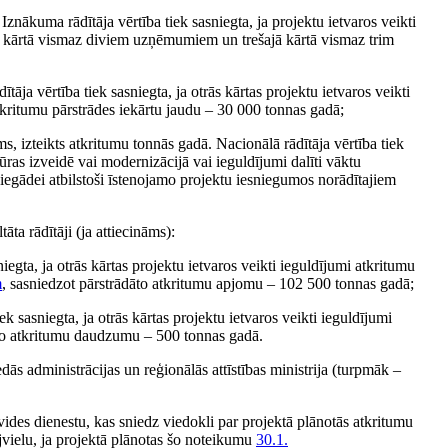
 Iznākuma rādītāja vērtība tiek sasniegta, ja projektu ietvaros veikti
 kārtā vismaz diviem uzņēmumiem un trešajā kārtā vismaz trim
tāja vērtība tiek sasniegta, ja otrās kārtas projektu ietvaros veikti
tkritumu pārstrādes iekārtu jaudu – 30 000 tonnas gadā;
s, izteikts atkritumu tonnās gadā. Nacionālā rādītāja vērtība tiek
ūras izveidē vai modernizācijā vai ieguldījumi dalīti vāktu
iegādei atbilstoši īstenojamo projektu iesniegumos norādītajiem
ta rādītāji (ja attiecināms):
iegta, ja otrās kārtas projektu ietvaros veikti ieguldījumi atkritumu
m
, sasniedzot pārstrādāto atkritumu apjomu – 102 500 tonnas gadā;
ek sasniegta, ja otrās kārtas projektu ietvaros veikti ieguldījumi
ākto atkritumu daudzumu – 500 tonnas gadā.
edās administrācijas un reģionālās attīstības ministrija (turpmāk –
vides dienestu, kas sniedz viedokli par projektā plānotās atkritumu
ejvielu, ja projektā plānotas šo noteikumu
30.1.