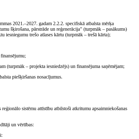
grammas 2021.–2027. gadam 2.2.2. specifiskā atbalsta mērķa
tumu šķirošana, pārstrāde un reģenerācija" (turpmāk – pasākums)
tu iesniegumu trešo atlases kārtu (turpmāk – trešā kārta);
o finansējumu;
ējam (turpmāk – projekta iesniedzējs) un finansējuma saņēmējam;
balsta piešķiršanas nosacījumus.
s reģionālo sistēmu attīstību atbilstoši atkritumu apsaimniekošanas
ītāji un vērtības:
i: