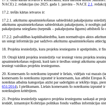
NACE) 2. redakcijas (no 2025. gada 1. janvāra – NACE
2.1
. redakci
17.2. trešās kārtas ietvaros ir:
17.2.1. atkritumu apsaimniekošanas sabiedriskā pakalpojuma sniedzējs –
atkritumu apsaimniekošanas sabiedriskais pakalpojums, ir noslēgts p
pakalpojuma sniegšanu (turpmāk – pakalpojuma līgums) atbilstoši š
17.2.2. pašvaldības kapitālsabiedrība, kam normatīvajos aktos atkri
un sniegt informāciju par sadzīves atkritumu apsaimniekošanu attiecī
18. Projekta iesniedzējs, kura projekta iesniegums ir apstiprināts, ir 
19. Otrajā kārtā projekta iesniedzējs var iesniegt vienu projekta ies
apsaimniekošanas reģionā, kurā tam ir tiesības sniegt atkritumu apsai
iesniegt vairākus projektu iesniegumus.
20. Komersants šo noteikumu izpratnē ir lielais, vidējais vai mazais (t
komersants šo noteikumu izpratnē ir komersants, kas atbilst Eiropas 
noteiktas atbalsta kategorijas atzīst par saderīgām ar iekšējo tirgu, 
651/2014
), I pielikumam. Lielais komersants šo noteikumu izpratnē ir
noteiktajiem kritērijiem.
21. Projekta iesniedzējs sagatavo projekta iesniegumu saskaņā ar pro
iestādē, izmantojot Kohēzijas politikas fondu vadības informācijas sis