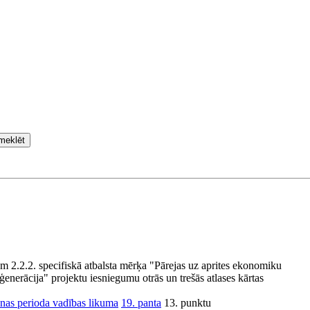
meklēt
 2.2.2. specifiskā atbalsta mērķa "Pārejas uz aprites ekonomiku
enerācija" projektu iesniegumu otrās un trešās atlases kārtas
nas perioda vadības likuma
19. panta
13. punktu