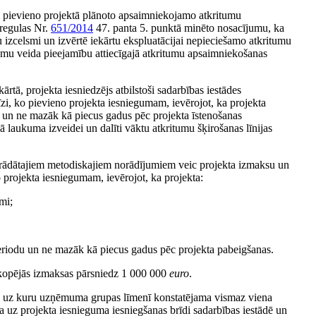
m pievieno projektā plānoto apsaimniekojamo atkritumu
 regulas Nr.
651/2014
47. panta 5. punktā minēto nosacījumu, ka
u izcelsmi un izvērtē iekārtu ekspluatācijai nepieciešamo atkritumu
itumu veida pieejamību attiecīgajā atkritumu apsaimniekošanas
tā, projekta iesniedzējs atbilstoši sadarbības iestādes
zi, ko pievieno projekta iesniegumam, ievērojot, ka projekta
du un ne mazāk kā piecus gadus pēc projekta īstenošanas
 laukuma izveidei un dalīti vāktu atkritumu šķirošanas līnijas
izstrādātajiem metodiskajiem norādījumiem veic projekta izmaksu un
 projekta iesniegumam, ievērojot, ka projekta:
mi;
 periodu un ne mazāk kā piecus gadus pēc projekta pabeigšanas.
 kopējās izmaksas pārsniedz 1 000 000
euro
.
cībā uz kuru uzņēmuma grupas līmenī konstatējama vismaz viena
a uz projekta iesnieguma iesniegšanas brīdi sadarbības iestādē un