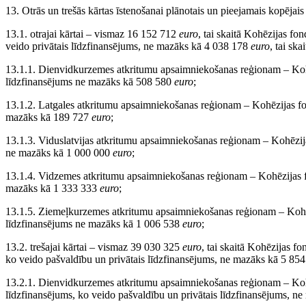
13. Otrās un trešās kārtas īstenošanai plānotais un pieejamais kopējais
13.1. otrajai kārtai – vismaz 16 152 712
euro
, tai skaitā Kohēzijas f
veido privātais līdzfinansējums, ne mazāks kā 4 038 178
euro
, tai skai
13.1.1. Dienvidkurzemes atkritumu apsaimniekošanas reģionam – Ko
līdzfinansējums ne mazāks kā 508 580
euro
;
13.1.2. Latgales atkritumu apsaimniekošanas reģionam – Kohēzijas 
mazāks kā 189 727
euro
;
13.1.3. Viduslatvijas atkritumu apsaimniekošanas reģionam – Kohēzi
ne mazāks kā 1 000 000
euro
;
13.1.4. Vidzemes atkritumu apsaimniekošanas reģionam – Kohēzijas
mazāks kā 1 333 333
euro
;
13.1.5. Ziemeļkurzemes atkritumu apsaimniekošanas reģionam – Koh
līdzfinansējums ne mazāks kā 1 006 538
euro
;
13.2. trešajai kārtai – vismaz 39 030 325
euro
, tai skaitā Kohēzijas fond
ko veido pašvaldību un privātais līdzfinansējums, ne mazāks kā 5 854 549​
13.2.1. Dienvidkurzemes atkritumu apsaimniekošanas reģionam – Ko
līdzfinansējums, ko veido pašvaldību un privātais līdzfinansējums, 