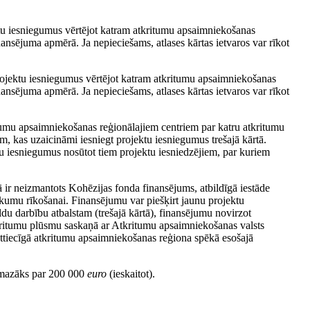
ektu iesniegumus vērtējot katram atkritumu apsaimniekošanas
nsējuma apmērā. Ja nepieciešams, atlases kārtas ietvaros var rīkot
projektu iesniegumus vērtējot katram atkritumu apsaimniekošanas
nsējuma apmērā. Ja nepieciešams, atlases kārtas ietvaros var rīkot
ritumu apsaimniekošanas reģionālajiem centriem par katru atkritumu
m, kas uzaicināmi iesniegt projektu iesniegumus trešajā kārtā.
ktu iesniegumus nosūtot tiem projektu iesniedzējiem, par kuriem
tā ir neizmantots Kohēzijas fonda finansējums, atbildīgā iestāde
ukumu rīkošanai. Finansējumu var piešķirt jaunu projektu
ildu darbību atbalstam (trešajā kārtā), finansējumu novirzot
kritumu plūsmu saskaņā ar Atkritumu apsaimniekošanas valsts
tiecīgā atkritumu apsaimniekošanas reģiona spēkā esošajā
 mazāks par 200 000
euro
(ieskaitot).