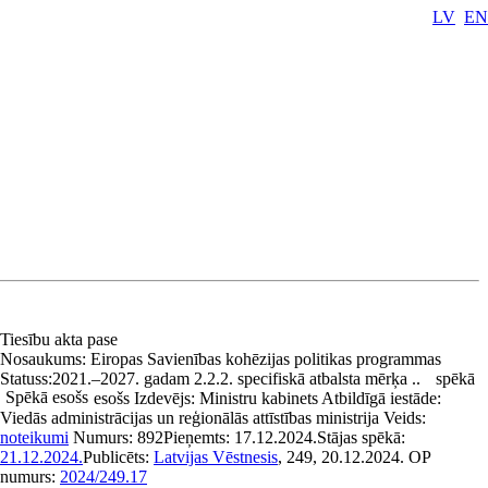
LV
EN
Tiesību akta pase
Nosaukums:
Eiropas Savienības kohēzijas politikas programmas
Statuss:
2021.–2027. gadam 2.2.2. specifiskā atbalsta mērķa ..
spēkā
Spēkā esošs
esošs
Izdevējs:
Ministru kabinets
Atbildīgā iestāde:
Viedās administrācijas un reģionālās attīstības ministrija
Veids:
noteikumi
Numurs:
892
Pieņemts:
17.12.2024.
Stājas spēkā:
21.12.2024.
Publicēts:
Latvijas Vēstnesis
, 249, 20.12.2024.
OP
numurs:
2024/249.17