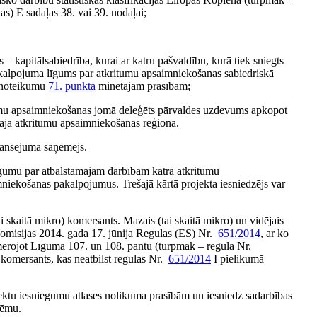
jas) E sadaļas 38. vai 39. nodaļai;
 kapitālsabiedrība, kurai ar katru pašvaldību, kurā tiek sniegts
akalpojuma līgums par atkritumu apsaimniekošanas sabiedriskā
o noteikumu
71. punktā
minētajām prasībām;
tumu apsaimniekošanas jomā deleģēts pārvaldes uzdevums apkopot
gajā atkritumu apsaimniekošanas reģionā.
finansējuma saņēmējs.
niegumu par atbalstāmajām darbībām katrā atkritumu
mniekošanas pakalpojumus. Trešajā kārtā projekta iesniedzējs var
ai skaitā mikro) komersants. Mazais (tai skaitā mikro) un vidējais
Komisijas 2014. gada 17. jūnija Regulas (ES) Nr.
651/2014
, ar ko
piemērojot Līguma 107. un 108. pantu (turpmāk – regula Nr.
 komersants, kas neatbilst regulas Nr.
651/2014
I pielikumā
jektu iesniegumu atlases nolikuma prasībām un iesniedz sadarbības
tēmu.