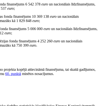
fonda finansējums 6 542 378
euro
un nacionālais līdzfinansējums,
4 537
euro
;
jas fonda finansējums 10 369 138
euro
un nacionālais
ne mazāks kā 1 829 848
euro
;
 fonda finansējums 5 006 000
euro
un nacionālais līdzfinansējums,
412
euro
;
ēzijas fonda finansējums 4 252 260
euro
un nacionālais
ne mazāks kā 750 399
euro
.
o projekta kopējā attiecināmā finansējuma, tai skaitā gadījumos,
kumu
60. punktā
minētos nosacījumus.
cisko darbību statistiskās klasifikācijas Eiropas Kopienā (turpmāk –