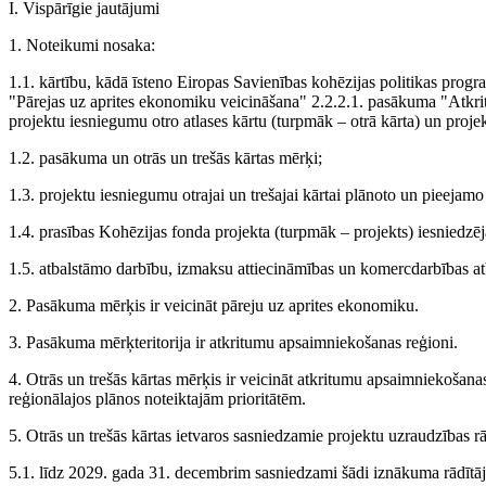
I. Vispārīgie jautājumi
1. Noteikumi nosaka:
1.1. kārtību, kādā īsteno Eiropas Savienības kohēzijas politikas pro
"Pārejas uz aprites ekonomiku veicināšana" 2.2.2.1. pasākuma "Atkri
projektu iesniegumu otro atlases kārtu (turpmāk – otrā kārta) un projek
1.2. pasākuma un otrās un trešās kārtas mērķi;
1.3. projektu iesniegumu otrajai un trešajai kārtai plānoto un pieejam
1.4. prasības Kohēzijas fonda projekta (turpmāk – projekts) iesniedz
1.5. atbalstāmo darbību, izmaksu attiecināmības un komercdarbības at
2. Pasākuma mērķis ir veicināt pāreju uz aprites ekonomiku.
3. Pasākuma mērķteritorija ir atkritumu apsaimniekošanas reģioni.
4. Otrās un trešās kārtas mērķis ir veicināt atkritumu apsaimniekošana
reģionālajos plānos noteiktajām prioritātēm.
5. Otrās un trešās kārtas ietvaros sasniedzamie projektu uzraudzības rād
5.1. līdz 2029. gada 31. decembrim sasniedzami šādi iznākuma rādītāj