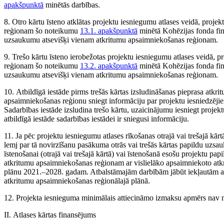
apakšpunktā
minētās darbības.
8. Otro kārtu īsteno atklātas projektu iesniegumu atlases veidā, proj
reģionam šo noteikumu
13.1. apakšpunktā
minētā Kohēzijas fonda fina
uzsaukumu atsevišķi vienam atkritumu apsaimniekošanas reģionam.
9. Trešo kārtu īsteno ierobežotas projektu iesniegumu atlases veidā, 
reģionam šo noteikumu
13.2. apakšpunktā
minētā Kohēzijas fonda fina
uzsaukumu atsevišķi vienam atkritumu apsaimniekošanas reģionam.
10. Atbildīgā iestāde pirms trešās kārtas izsludināšanas pieprasa atk
apsaimniekošanas reģionu sniegt informāciju par projektu iesniedzējie
Sadarbības iestāde izsludina trešo kārtu, uzaicinājumu iesniegt proje
atbildīgā iestāde sadarbības iestādei ir sniegusi informāciju.
11. Ja pēc projektu iesniegumu atlases rīkošanas otrajā vai trešajā kār
lemj par tā novirzīšanu pasākuma otrās vai trešās kārtas papildu uzsa
īstenošanai (otrajā vai trešajā kārtā) vai īstenošanā esošu projektu pap
atkritumu apsaimniekošanas reģionam ar vislielāko apsaimniekoto at
plānu 2021.–2028. gadam. Atbalstāmajām darbībām jābūt iekļautām at
atkritumu apsaimniekošanas reģionālajā plānā.
12. Projekta iesnieguma minimālais attiecināmo izmaksu apmērs nav
II. Atlases kārtas finansējums