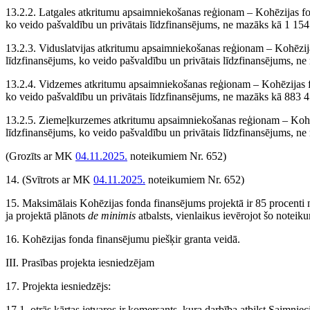
13.2.2. Latgales atkritumu apsaimniekošanas reģionam – Kohēzijas 
ko veido pašvaldību un privātais līdzfinansējums, ne mazāks kā 1 15
13.2.3. Viduslatvijas atkritumu apsaimniekošanas reģionam – Kohēzi
līdzfinansējums, ko veido pašvaldību un privātais līdzfinansējums, 
13.2.4. Vidzemes atkritumu apsaimniekošanas reģionam – Kohēzijas
ko veido pašvaldību un privātais līdzfinansējums, ne mazāks kā 883 
13.2.5. Ziemeļkurzemes atkritumu apsaimniekošanas reģionam – Koh
līdzfinansējums, ko veido pašvaldību un privātais līdzfinansējums, 
(Grozīts ar MK
04.11.2025.
noteikumiem Nr. 652)
14.
(Svītrots ar MK
04.11.2025.
noteikumiem Nr. 652)
15. Maksimālais Kohēzijas fonda finansējums projektā ir 85 procenti n
ja projektā plānots
de minimis
atbalsts, vienlaikus ievērojot šo notei
16. Kohēzijas fonda finansējumu piešķir granta veidā.
III. Prasības projekta iesniedzējam
17. Projekta iesniedzējs:
17.1. otrās kārtas ietvaros ir komersants, kura darbība atbilst Saimnie