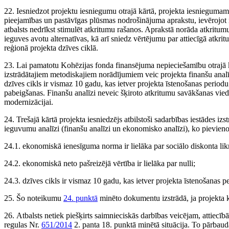
22. Iesniedzot projektu iesniegumu otrajā kārtā, projekta iesnieguma
pieejamības un pastāvīgas plūsmas nodrošinājuma aprakstu, ievērojot
atbalsts nedrīkst stimulēt atkritumu rašanos. Aprakstā norāda atkritum
ieguves avotu alternatīvas, kā arī sniedz vērtējumu par attiecīgā atkr
reģionā projekta dzīves ciklā.
23. Lai pamatotu Kohēzijas fonda finansējuma nepieciešamību otrajā kār
izstrādātajiem metodiskajiem norādījumiem veic projekta finanšu analī
dzīves cikls ir vismaz 10 gadu, kas ietver projekta īstenošanas perio
pabeigšanas. Finanšu analīzi neveic šķiroto atkritumu savākšanas viedā
modernizācijai.
24. Trešajā kārtā projekta iesniedzējs atbilstoši sadarbības iestādes 
ieguvumu analīzi (finanšu analīzi un ekonomisko analīzi), ko pievieno
24.1. ekonomiskā ienesīguma norma ir lielāka par sociālo diskonta lik
24.2. ekonomiskā neto pašreizējā vērtība ir lielāka par nulli;
24.3. dzīves cikls ir vismaz 10 gadu, kas ietver projekta īstenošanas
25. Šo noteikumu
24. punktā
minēto dokumentu izstrādā, ja projekta
26. Atbalsts netiek piešķirts saimnieciskās darbības veicējam, attie
regulas Nr.
651/2014
2. panta 18. punktā minētā situācija. To pārbaud