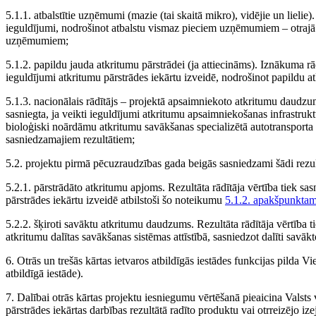
5.1.1. atbalstītie uzņēmumi (mazie (tai skaitā mikro), vidējie un lielie).
ieguldījumi, nodrošinot atbalstu vismaz pieciem uzņēmumiem – otrajā
uzņēmumiem;
5.1.2. papildu jauda atkritumu pārstrādei (ja attiecināms). Iznākuma rādī
ieguldījumi atkritumu pārstrādes iekārtu izveidē, nodrošinot papildu a
5.1.3. nacionālais rādītājs – projektā apsaimniekoto atkritumu daudzum
sasniegta, ja veikti ieguldījumi atkritumu apsaimniekošanas infrastrukt
bioloģiski noārdāmu atkritumu savākšanas specializētā autotransporta 
sasniedzamajiem rezultātiem;
5.2. projektu pirmā pēcuzraudzības gada beigās sasniedzami šādi rezultā
5.2.1. pārstrādāto atkritumu apjoms. Rezultāta rādītāja vērtība tiek sasn
pārstrādes iekārtu izveidē atbilstoši šo noteikumu
5.1.2. apakšpunkta
5.2.2. šķiroti savāktu atkritumu daudzums. Rezultāta rādītāja vērtība ti
atkritumu dalītas savākšanas sistēmas attīstībā, sasniedzot dalīti sav
6. Otrās un trešās kārtas ietvaros atbildīgās iestādes funkcijas pilda Vi
atbildīgā iestāde).
7. Dalībai otrās kārtas projektu iesniegumu vērtēšanā pieaicina Valsts 
pārstrādes iekārtas darbības rezultātā radīto produktu vai otrreizējo iz