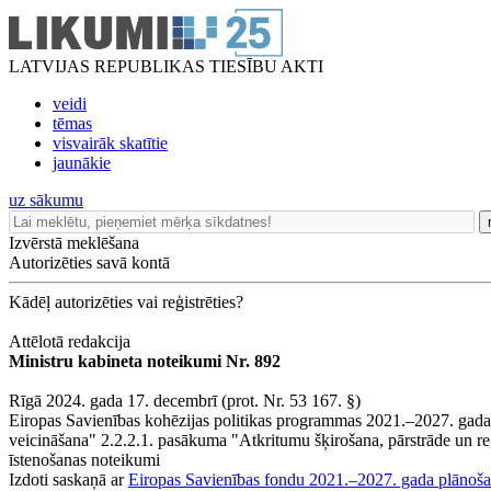
LATVIJAS REPUBLIKAS TIESĪBU AKTI
veidi
tēmas
visvairāk skatītie
jaunākie
uz sākumu
Izvērstā meklēšana
Autorizēties savā kontā
Kādēļ autorizēties vai reģistrēties?
Attēlotā redakcija
Ministru kabineta noteikumi Nr. 892
Rīgā 2024. gada 17. decembrī (prot. Nr. 53 167. §)
Eiropas Savienības kohēzijas politikas programmas 2021.–2027. gadam
veicināšana" 2.2.2.1. pasākuma "Atkritumu šķirošana, pārstrāde un reģ
īstenošanas noteikumi
Izdoti saskaņā ar
Eiropas Savienības fondu 2021.–2027. gada plānoša