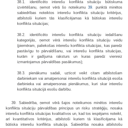
38.1. identificēto interešu konflikta situāciju būtiskuma
izvērtēšanu, ņemot vērā šo noteikumu
39.
punktā minētos
sabiedrības noteiktos interešu konflikta situāciju kritērijus,
atbilstoši kuriem tās klasificējamas kā būtiskas interešu
konflikta situācijas;
38.2. identificēto interešu konflikta situāciju iedalīšanu
kategorijās, ņemot vērā interešu konflikta situāciju veidu
(piemēram, paliekošas interešu konflikta situācijas, kas paredz
pastāvīgu to pārvaldīšanu, vai interešu konflikta situācijas,
kurām ir gadījuma raksturs un kuras paredz vienreiz
izmantojamus pārvaldības pasākumus);
38.3. pienākumu sadali, uzticot veikt citam atbilstošam
darbiniekam vai amatpersonai interešu konflikta situācijā esoša
darbinieka vai amatpersonas pienākumus, kuri skar interešu
konflikta situācijā esošu darbību.
39. Sabiedrība, ņemot vērā šajos noteikumos minētos interešu
konflikta situāciju pārvaldības principus un risku stratēģiju, nosaka
interešu konflikta situācijas kvalitatīvos un, kad tos iespējams noteikt,
arī kvantitatīvos kritērijus, atbilstoši kuriem tā klasificējama kā
būtiska interešu konflikta situācija. Sabiedrība nosaka atbilstošu