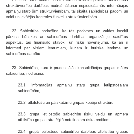
struktūrvienību darbības nodrošināšanai nepieciešamās informācijas
apmaiņu starp šīm struktūrvienībām, tai skaitā sabiedrības padomi un
valdi un iekšējās kontroles funkciju struktūrvienībām.
22. Sabiedrība nodrošina, ka tās padomes un valdes locekļi
pārzina būtiskos ar sabiedrības darbības organizāciju saistītos
aspektus, tās finansiālo stāvokli un risku novērtējumu, kā arī ir
informēti par visiem lēmumiem, kuriem ir būtiska ietekme uz
sabiedrības darbību.
23. Sabiedrība, kura ir prudenciālās konsolidācijas grupas mātes
sabiedrība, nodrošina:
23.1. informācijas apmaiņu starp grupā ietilpstošajām
sabiedrībām;
23.2. atbilstošu un pārskatāmu grupas kopējo struktūru;
23.3. grupā ietilpstošo sabiedrību risku veidu un apmēra
atbilstību grupas stratēģijā noteiktajam riska profilam;
23.4. grupā ietilpstošo sabiedrību darbības atbilstību grupas