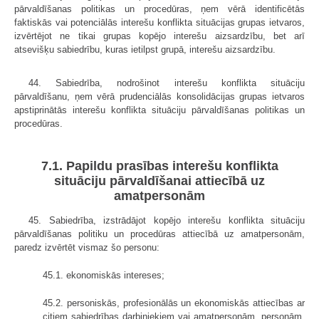
pārvaldīšanas politikas un procedūras, ņem vērā identificētās
faktiskās vai potenciālās interešu konflikta situācijas grupas ietvaros,
izvērtējot ne tikai grupas kopējo interešu aizsardzību, bet arī
atsevišķu sabiedrību, kuras ietilpst grupā, interešu aizsardzību.
44. Sabiedrība, nodrošinot interešu konflikta situāciju
pārvaldīšanu, ņem vērā prudenciālās konsolidācijas grupas ietvaros
apstiprinātās interešu konflikta situāciju pārvaldīšanas politikas un
procedūras.
7.1. Papildu prasības interešu konflikta
situāciju pārvaldīšanai attiecībā uz
amatpersonām
45. Sabiedrība, izstrādājot kopējo interešu konflikta situāciju
pārvaldīšanas politiku un procedūras attiecībā uz amatpersonām,
paredz izvērtēt vismaz šo personu:
45.1. ekonomiskās intereses;
45.2. personiskās, profesionālās un ekonomiskās attiecības ar
citiem sabiedrības darbiniekiem vai amatpersonām, personām,