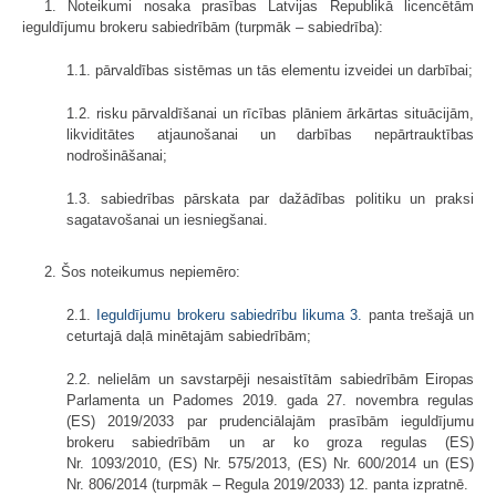
1. Noteikumi nosaka prasības Latvijas Republikā licencētām
ieguldījumu brokeru sabiedrībām (turpmāk – sabiedrība):
1.1. pārvaldības sistēmas un tās elementu izveidei un darbībai;
1.2. risku pārvaldīšanai un rīcības plāniem ārkārtas situācijām,
likviditātes atjaunošanai un darbības nepārtrauktības
nodrošināšanai;
1.3. sabiedrības pārskata par dažādības politiku un praksi
sagatavošanai un iesniegšanai.
2. Šos noteikumus nepiemēro:
2.1.
Ieguldījumu brokeru sabiedrību likuma
3.
panta trešajā un
ceturtajā daļā minētajām sabiedrībām;
2.2. nelielām un savstarpēji nesaistītām sabiedrībām Eiropas
Parlamenta un Padomes 2019. gada 27. novembra regulas
(ES) 2019/2033 par prudenciālajām prasībām ieguldījumu
brokeru sabiedrībām un ar ko groza regulas (ES)
Nr. 1093/2010, (ES) Nr. 575/2013, (ES) Nr. 600/2014 un (ES)
Nr. 806/2014 (turpmāk – Regula 2019/2033) 12. panta izpratnē.