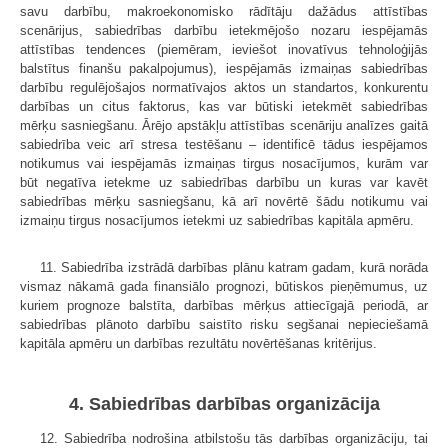
savu darbību, makroekonomisko rādītāju dažādus attīstības
scenārijus, sabiedrības darbību ietekmējošo nozaru iespējamās
attīstības tendences (piemēram, ieviešot inovatīvus tehnoloģijās
balstītus finanšu pakalpojumus), iespējamās izmaiņas sabiedrības
darbību regulējošajos normatīvajos aktos un standartos, konkurentu
darbības un citus faktorus, kas var būtiski ietekmēt sabiedrības
mērķu sasniegšanu. Ārējo apstākļu attīstības scenāriju analīzes gaitā
sabiedrība veic arī stresa testēšanu – identificē tādus iespējamos
notikumus vai iespējamās izmaiņas tirgus nosacījumos, kurām var
būt negatīva ietekme uz sabiedrības darbību un kuras var kavēt
sabiedrības mērķu sasniegšanu, kā arī novērtē šādu notikumu vai
izmaiņu tirgus nosacījumos ietekmi uz sabiedrības kapitāla apmēru.
11. Sabiedrība izstrādā darbības plānu katram gadam, kurā norāda
vismaz nākamā gada finansiālo prognozi, būtiskos pieņēmumus, uz
kuriem prognoze balstīta, darbības mērķus attiecīgajā periodā, ar
sabiedrības plānoto darbību saistīto risku segšanai nepieciešamā
kapitāla apmēru un darbības rezultātu novērtēšanas kritērijus.
4. Sabiedrības darbības organizācija
12. Sabiedrība nodrošina atbilstošu tās darbības organizāciju, tai