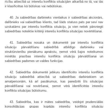
rīcību attiecībā uz interešu konflikta situācijām atkarībā no tā, vai tās
ir klasificētas kā būtiskas vai nebūtiskas.
40. Ja sabiedrības darbinieks vienlaikus ir sabiedrības akcionārs,
dalībnieks vai sabiedrības klients, tad šāds statuss pats par sevi nav
uzskatāms par interešu konflikta situāciju, ja vien netiek pārsniegti
sabiedrības noteiktie kritēriji interešu konflikta situācijas novērtēšanai.
41. Sabiedrība nosaka un dokumentē par interešu konflikta
situāciju pārvaldīšanu sabiedrībā atbildīgo darbinieku vai
struktūrvienību pienākumu aprakstu, ņemot vērā šajos noteikumos
minētās prasības interešu konflikta situāciju pārvaldīšanai un
sabiedrības padomes un valdes funkcijas.
42. Sabiedrība dokumentē jebkuru identificēto interešu konflikta
situāciju sabiedrībā attiecībā uz sabiedrības darbiniekiem un
amatpersonām, kā arī pasākumus, kas paredzēti šīs situācijas
pārvaldīšanai vai novēršanai, ņemot vērā identificētās interešu
konflikta situācijas būtiskumu.
43. Sabiedrība, kas ir mātes sabiedrība, veidojot prudenciālās
konsolidācijas grupas kopējās interešu konflikta situāciju