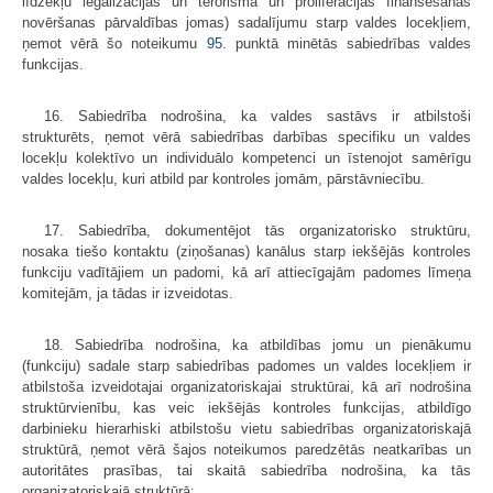
līdzekļu legalizācijas un terorisma un proliferācijas finansēšanas
novēršanas pārvaldības jomas) sadalījumu starp valdes locekļiem,
ņemot vērā šo noteikumu
95.
punktā minētās sabiedrības valdes
funkcijas.
16. Sabiedrība nodrošina, ka valdes sastāvs ir atbilstoši
strukturēts, ņemot vērā sabiedrības darbības specifiku un valdes
locekļu kolektīvo un individuālo kompetenci un īstenojot samērīgu
valdes locekļu, kuri atbild par kontroles jomām, pārstāvniecību.
17. Sabiedrība, dokumentējot tās organizatorisko struktūru,
nosaka tiešo kontaktu (ziņošanas) kanālus starp iekšējās kontroles
funkciju vadītājiem un padomi, kā arī attiecīgajām padomes līmeņa
komitejām, ja tādas ir izveidotas.
18. Sabiedrība nodrošina, ka atbildības jomu un pienākumu
(funkciju) sadale starp sabiedrības padomes un valdes locekļiem ir
atbilstoša izveidotajai organizatoriskajai struktūrai, kā arī nodrošina
struktūrvienību, kas veic iekšējās kontroles funkcijas, atbildīgo
darbinieku hierarhiski atbilstošu vietu sabiedrības organizatoriskajā
struktūrā, ņemot vērā šajos noteikumos paredzētās neatkarības un
autoritātes prasības, tai skaitā sabiedrība nodrošina, ka tās
organizatoriskajā struktūrā: