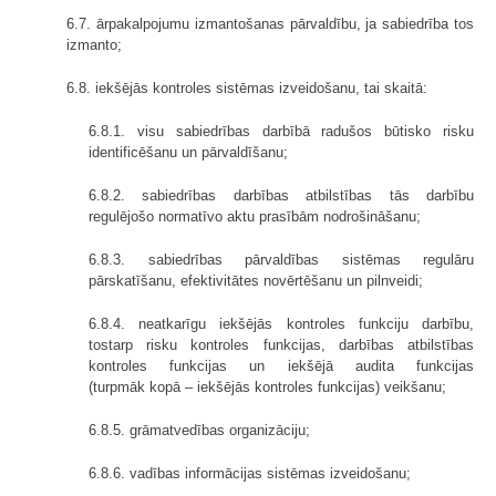
6.7. ārpakalpojumu izmantošanas pārvaldību, ja sabiedrība tos
izmanto;
6.8. iekšējās kontroles sistēmas izveidošanu, tai skaitā:
6.8.1. visu sabiedrības darbībā radušos būtisko risku
identificēšanu un pārvaldīšanu;
6.8.2. sabiedrības darbības atbilstības tās darbību
regulējošo normatīvo aktu prasībām nodrošināšanu;
6.8.3. sabiedrības pārvaldības sistēmas regulāru
pārskatīšanu, efektivitātes novērtēšanu un pilnveidi;
6.8.4. neatkarīgu iekšējās kontroles funkciju darbību,
tostarp risku kontroles funkcijas, darbības atbilstības
kontroles funkcijas un iekšējā audita funkcijas
(turpmāk kopā – iekšējās kontroles funkcijas) veikšanu;
6.8.5. grāmatvedības organizāciju;
6.8.6. vadības informācijas sistēmas izveidošanu;