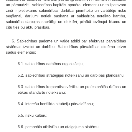
un pārraudzīti, sabiedrības kapitāls apmēra, elementu un to īpatsvara
ziņā ir pietiekams sabiedrības darbībai piemītošo un varbūtējo risku
segšanai, darījumi notiek saskaņā ar sabiedrībā noteikto kārtību,
sabiedrība darbojas saprātīgi un efektīvi, pilnībā ievērojot likumu un
citu tiesību aktu prasības.
6. Sabiedrības padome un valde atbild par efektīvas pārvaldības
sistēmas izveidi un darbību. Sabiedrības pārvaldības sistēma ietver
šādus elementus:
6.1. sabiedrības darbības organizāciju;
6.2. sabiedrības stratēģijas noteikšanu un darbības plānošanu;
6.3. sabiedrības korporatīvo vērtību un profesionālās rīcības un
ētikas standartu noteikšanu;
6.4. interešu konflikta situāciju pārvaldīšanu;
6.5. risku kultūru;
6.6. personāla atbilstību un atalgojuma sistēmu;