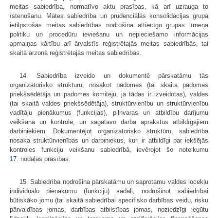
meitas sabiedrība, normatīvo aktu prasības, kā arī uzrauga to
īstenošanu. Mātes sabiedrība un prudenciālās konsolidācijas grupā
ietilpstošās meitas sabiedrības nodrošina attiecīgo grupas līmeņa
politiku un procedūru ieviešanu un nepieciešamo informācijas
apmaiņas kārtību arī ārvalstīs reģistrētajās meitas sabiedrībās, tai
skaitā ārzonā reģistrētajās meitas sabiedrībās.
14. Sabiedrība izveido un dokumentē pārskatāmu tās
organizatorisko struktūru, nosakot padomes (tai skaitā padomes
priekšsēdētāja un padomes komiteju, ja tādas ir izveidotas), valdes
(tai skaitā valdes priekšsēdētāja), struktūrvienību un struktūrvienību
vadītāju pienākumus (funkcijas), pilnvaras un atbildību darījumu
veikšanā un kontrolē, un sagatavo darba aprakstus atbildīgajiem
darbiniekiem. Dokumentējot organizatorisko struktūru, sabiedrība
nosaka struktūrvienības un darbiniekus, kuri ir atbildīgi par iekšējās
kontroles funkciju veikšanu sabiedrībā, ievērojot šo noteikumu
17.
nodaļas prasības.
15. Sabiedrība nodrošina pārskatāmu un saprotamu valdes locekļu
individuālo pienākumu (funkciju) sadali, nodrošinot sabiedrībai
būtiskāko jomu (tai skaitā sabiedrībai specifisko darbības veidu, risku
pārvaldības jomas, darbības atbilstības jomas, noziedzīgi iegūtu