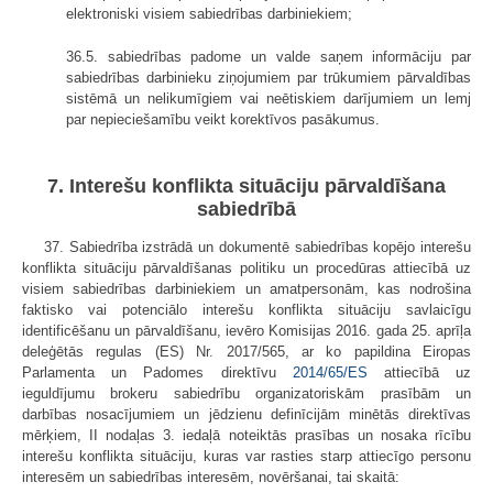
elektroniski visiem sabiedrības darbiniekiem;
36.5. sabiedrības padome un valde saņem informāciju par
sabiedrības darbinieku ziņojumiem par trūkumiem pārvaldības
sistēmā un nelikumīgiem vai neētiskiem darījumiem un lemj
par nepieciešamību veikt korektīvos pasākumus.
7. Interešu konflikta situāciju pārvaldīšana
sabiedrībā
37. Sabiedrība izstrādā un dokumentē sabiedrības kopējo interešu
konflikta situāciju pārvaldīšanas politiku un procedūras attiecībā uz
visiem sabiedrības darbiniekiem un amatpersonām, kas nodrošina
faktisko vai potenciālo interešu konflikta situāciju savlaicīgu
identificēšanu un pārvaldīšanu, ievēro Komisijas 2016. gada 25. aprīļa
deleģētās regulas (ES) Nr. 2017/565, ar ko papildina Eiropas
Parlamenta un Padomes direktīvu
2014/65/ES
attiecībā uz
ieguldījumu brokeru sabiedrību organizatoriskām prasībām un
darbības nosacījumiem un jēdzienu definīcijām minētās direktīvas
mērķiem, II nodaļas 3. iedaļā noteiktās prasības un nosaka rīcību
interešu konflikta situāciju, kuras var rasties starp attiecīgo personu
interesēm un sabiedrības interesēm, novēršanai, tai skaitā: