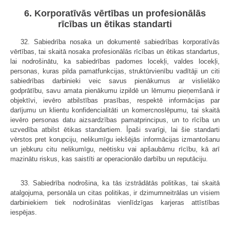
6. Korporatīvās vērtības un profesionālās
rīcības un ētikas standarti
32. Sabiedrība nosaka un dokumentē sabiedrības korporatīvās
vērtības, tai skaitā nosaka profesionālās rīcības un ētikas standartus,
lai nodrošinātu, ka sabiedrības padomes locekļi, valdes locekļi,
personas, kuras pilda pamatfunkcijas, struktūrvienību vadītāji un citi
sabiedrības darbinieki veic savus pienākumus ar vislielāko
godprātību, savu amata pienākumu izpildē un lēmumu pieņemšanā ir
objektīvi, ievēro atbilstības prasības, respektē informācijas par
darījumu un klientu konfidencialitāti un komercnoslēpumu, tai skaitā
ievēro personas datu aizsardzības pamatprincipus, un to rīcība un
uzvedība atbilst ētikas standartiem. Īpaši svarīgi, lai šie standarti
vērstos pret korupciju, nelikumīgu iekšējās informācijas izmantošanu
un jebkuru citu nelikumīgu, neētisku vai apšaubāmu rīcību, kā arī
mazinātu riskus, kas saistīti ar operacionālo darbību un reputāciju.
33. Sabiedrība nodrošina, ka tās izstrādātās politikas, tai skaitā
atalgojuma, personāla un citas politikas, ir dzimumneitrālas un visiem
darbiniekiem tiek nodrošinātas vienlīdzīgas karjeras attīstības
iespējas.