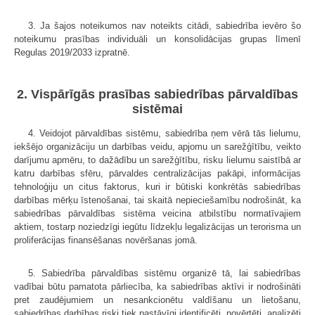
3. Ja šajos noteikumos nav noteikts citādi, sabiedrība ievēro šo
noteikumu prasības individuāli un konsolidācijas grupas līmenī
Regulas 2019/2033 izpratnē.
2. Vispārīgās prasības sabiedrības pārvaldības
sistēmai
4. Veidojot pārvaldības sistēmu, sabiedrība ņem vērā tās lielumu,
iekšējo organizāciju un darbības veidu, apjomu un sarežģītību, veikto
darījumu apmēru, to dažādību un sarežģītību, risku lielumu saistībā ar
katru darbības sfēru, pārvaldes centralizācijas pakāpi, informācijas
tehnoloģiju un citus faktorus, kuri ir būtiski konkrētās sabiedrības
darbības mērķu īstenošanai, tai skaitā nepieciešamību nodrošināt, ka
sabiedrības pārvaldības sistēma veicina atbilstību normatīvajiem
aktiem, tostarp noziedzīgi iegūtu līdzekļu legalizācijas un terorisma un
proliferācijas finansēšanas novēršanas jomā.
5. Sabiedrība pārvaldības sistēmu organizē tā, lai sabiedrības
vadībai būtu pamatota pārliecība, ka sabiedrības aktīvi ir nodrošināti
pret zaudējumiem un nesankcionētu valdīšanu un lietošanu,
sabiedrības darbības riski tiek pastāvīgi identificēti, novērtēti, analizēti