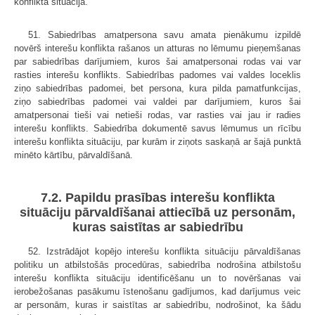
konflikta situācija.
51. Sabiedrības amatpersona savu amata pienākumu izpildē
novērš interešu konflikta rašanos un atturas no lēmumu pieņemšanas
par sabiedrības darījumiem, kuros šai amatpersonai rodas vai var
rasties interešu konflikts. Sabiedrības padomes vai valdes loceklis
ziņo sabiedrības padomei, bet persona, kura pilda pamatfunkcijas,
ziņo sabiedrības padomei vai valdei par darījumiem, kuros šai
amatpersonai tieši vai netieši rodas, var rasties vai jau ir radies
interešu konflikts. Sabiedrība dokumentē savus lēmumus un rīcību
interešu konflikta situāciju, par kurām ir ziņots saskaņā ar šajā punktā
minēto kārtību, pārvaldīšanā.
7.2. Papildu prasības interešu konflikta
situāciju pārvaldīšanai attiecībā uz personām,
kuras saistītas ar sabiedrību
52. Izstrādājot kopējo interešu konflikta situāciju pārvaldīšanas
politiku un atbilstošās procedūras, sabiedrība nodrošina atbilstošu
interešu konflikta situāciju identificēšanu un to novēršanas vai
ierobežošanas pasākumu īstenošanu gadījumos, kad darījumus veic
ar personām, kuras ir saistītas ar sabiedrību, nodrošinot, ka šādu