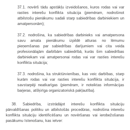
37.1. novērš tādu apstākļu izveidošanos, kuros rodas vai var
rasties interešu konflikta situācija (piemēram, nodrošinot
atbilstošu pienākumu sadali starp sabiedrības darbiniekiem un
amatpersonām);
37.2. nodrošina, ka sabiedrības darbinieks vai amatpersona
savu amata pienākumu izpildē atturas no lēmumu
pieņemšanas par sabiedrības darījumiem vai cita veida
profesionālajām darbībām sabiedrībā, kurās šim sabiedrības
darbiniekam vai amatpersonai rodas vai var rasties interešu
konflikta situācija;
37.3. nodrošina, ka struktūrvienības, kas veic darbības, starp
kurām rodas vai var rasties interešu konflikta situācija, ir
savstarpēji neatkarīgas (piemēram, ir noteiktas informācijas
barjeras, atšķirīga organizatoriskā pakļautība).
38. Sabiedrība, izstrādājot interešu konflikta situāciju
pārvaldīšanas politiku un atbilstošās procedūras, nodrošina interešu
konflikta situāciju identificēšanu un novēršanas vai ierobežošanas
pasākumu īstenošanu, kas ietver: