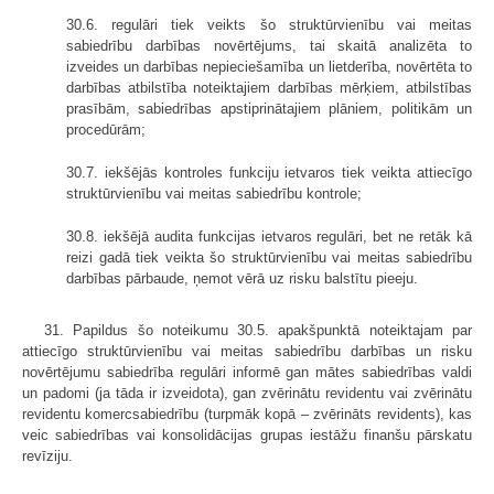
30.6. regulāri tiek veikts šo struktūrvienību vai meitas
sabiedrību darbības novērtējums, tai skaitā analizēta to
izveides un darbības nepieciešamība un lietderība, novērtēta to
darbības atbilstība noteiktajiem darbības mērķiem, atbilstības
prasībām, sabiedrības apstiprinātajiem plāniem, politikām un
procedūrām;
30.7. iekšējās kontroles funkciju ietvaros tiek veikta attiecīgo
struktūrvienību vai meitas sabiedrību kontrole;
30.8. iekšējā audita funkcijas ietvaros regulāri, bet ne retāk kā
reizi gadā tiek veikta šo struktūrvienību vai meitas sabiedrību
darbības pārbaude, ņemot vērā uz risku balstītu pieeju.
31. Papildus šo noteikumu 30.5. apakšpunktā noteiktajam par
attiecīgo struktūrvienību vai meitas sabiedrību darbības un risku
novērtējumu sabiedrība regulāri informē gan mātes sabiedrības valdi
un padomi (ja tāda ir izveidota), gan zvērinātu revidentu vai zvērinātu
revidentu komercsabiedrību (turpmāk kopā – zvērināts revidents), kas
veic sabiedrības vai konsolidācijas grupas iestāžu finanšu pārskatu
revīziju.