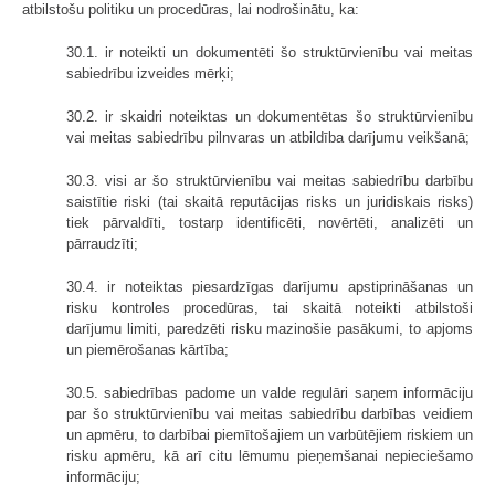
atbilstošu politiku un procedūras, lai nodrošinātu, ka:
30.1. ir noteikti un dokumentēti šo struktūrvienību vai meitas
sabiedrību izveides mērķi;
30.2. ir skaidri noteiktas un dokumentētas šo struktūrvienību
vai meitas sabiedrību pilnvaras un atbildība darījumu veikšanā;
30.3. visi ar šo struktūrvienību vai meitas sabiedrību darbību
saistītie riski (tai skaitā reputācijas risks un juridiskais risks)
tiek pārvaldīti, tostarp identificēti, novērtēti, analizēti un
pārraudzīti;
30.4. ir noteiktas piesardzīgas darījumu apstiprināšanas un
risku kontroles procedūras, tai skaitā noteikti atbilstoši
darījumu limiti, paredzēti risku mazinošie pasākumi, to apjoms
un piemērošanas kārtība;
30.5. sabiedrības padome un valde regulāri saņem informāciju
par šo struktūrvienību vai meitas sabiedrību darbības veidiem
un apmēru, to darbībai piemītošajiem un varbūtējiem riskiem un
risku apmēru, kā arī citu lēmumu pieņemšanai nepieciešamo
informāciju;