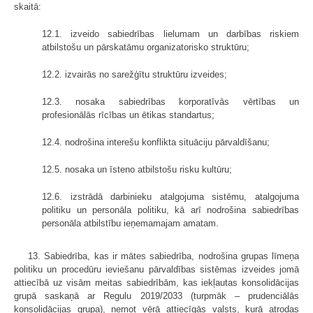
skaitā:
12.1. izveido sabiedrības lielumam un darbības riskiem
atbilstošu un pārskatāmu organizatorisko struktūru;
12.2. izvairās no sarežģītu struktūru izveides;
12.3. nosaka sabiedrības korporatīvās vērtības un
profesionālās rīcības un ētikas standartus;
12.4. nodrošina interešu konflikta situāciju pārvaldīšanu;
12.5. nosaka un īsteno atbilstošu risku kultūru;
12.6. izstrādā darbinieku atalgojuma sistēmu, atalgojuma
politiku un personāla politiku, kā arī nodrošina sabiedrības
personāla atbilstību ieņemamajam amatam.
13. Sabiedrība, kas ir mātes sabiedrība, nodrošina grupas līmeņa
politiku un procedūru ieviešanu pārvaldības sistēmas izveides jomā
attiecībā uz visām meitas sabiedrībām, kas iekļautas konsolidācijas
grupā saskaņā ar Regulu 2019/2033 (turpmāk – prudenciālās
konsolidācijas grupa), ņemot vērā attiecīgās valsts, kurā atrodas