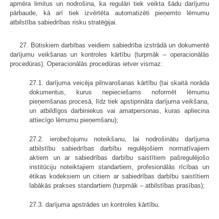
apmēra limitus un nodrošina, ka regulāri tiek veikta šādu darījumu
pārbaude, kā arī tiek izvērtēta automatizēti pieņemto lēmumu
atbilstība sabiedrības risku stratēģijai.
27. Būtiskiem darbības veidiem sabiedrība izstrādā un dokumentē
darījumu veikšanas un kontroles kārtību (turpmāk – operacionālās
procedūras). Operacionālās procedūras ietver vismaz:
27.1. darījuma veicēja pilnvarošanas kārtību (tai skaitā norāda
dokumentus, kurus nepieciešams noformēt lēmumu
pieņemšanas procesā, līdz tiek apstiprināta darījuma veikšana,
un atbildīgos darbiniekus vai amatpersonas, kuras apliecina
attiecīgo lēmumu pieņemšanu);
27.2. ierobežojumu noteikšanu, lai nodrošinātu darījuma
atbilstību sabiedrības darbību regulējošiem normatīvajiem
aktiem un ar sabiedrības darbību saistītiem pašregulējošo
institūciju noteiktajiem standartiem, profesionālās rīcības un
ētikas kodeksiem un citiem ar sabiedrības darbību saistītiem
labākās prakses standartiem (turpmāk – atbilstības prasības);
27.3. darījuma apstrādes un kontroles kārtību.