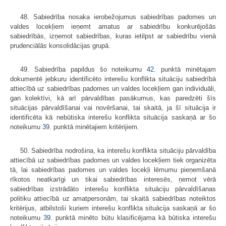
48. Sabiedrība nosaka ierobežojumus sabiedrības padomes un
valdes locekļiem ieņemt amatus ar sabiedrību konkurējošās
sabiedrībās, izņemot sabiedrības, kuras ietilpst ar sabiedrību vienā
prudenciālās konsolidācijas grupā.
49. Sabiedrība papildus šo noteikumu
42.
punktā minētajam
dokumentē jebkuru identificēto interešu konflikta situāciju sabiedrībā
attiecībā uz sabiedrības padomes un valdes locekļiem gan individuāli,
gan kolektīvi, kā arī pārvaldības pasākumus, kas paredzēti šīs
situācijas pārvaldīšanai vai novēršanai, tai skaitā, ja šī situācija ir
identificēta kā nebūtiska interešu konflikta situācija saskaņā ar šo
noteikumu
39.
punktā minētajiem kritērijiem.
50. Sabiedrība nodrošina, ka interešu konflikta situāciju pārvaldība
attiecībā uz sabiedrības padomes un valdes locekļiem tiek organizēta
tā, lai sabiedrības padomes un valdes locekļi lēmumu pieņemšanā
rīkotos neatkarīgi un tikai sabiedrības interesēs, ņemot vērā
sabiedrības izstrādāto interešu konflikta situāciju pārvaldīšanas
politiku attiecībā uz amatpersonām, tai skaitā sabiedrības noteiktos
kritērijus, atbilstoši kuriem interešu konflikta situācija saskaņā ar šo
noteikumu
39.
punktā minēto būtu klasificējama kā būtiska interešu