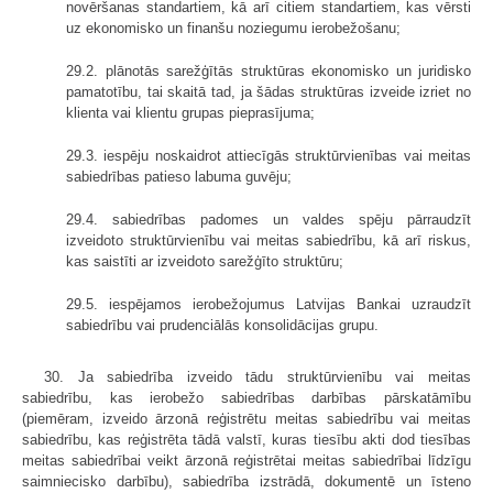
novēršanas standartiem, kā arī citiem standartiem, kas vērsti
uz ekonomisko un finanšu noziegumu ierobežošanu;
29.2. plānotās sarežģītās struktūras ekonomisko un juridisko
pamatotību, tai skaitā tad, ja šādas struktūras izveide izriet no
klienta vai klientu grupas pieprasījuma;
29.3. iespēju noskaidrot attiecīgās struktūrvienības vai meitas
sabiedrības patieso labuma guvēju;
29.4. sabiedrības padomes un valdes spēju pārraudzīt
izveidoto struktūrvienību vai meitas sabiedrību, kā arī riskus,
kas saistīti ar izveidoto sarežģīto struktūru;
29.5. iespējamos ierobežojumus Latvijas Bankai uzraudzīt
sabiedrību vai prudenciālās konsolidācijas grupu.
30. Ja sabiedrība izveido tādu struktūrvienību vai meitas
sabiedrību, kas ierobežo sabiedrības darbības pārskatāmību
(piemēram, izveido ārzonā reģistrētu meitas sabiedrību vai meitas
sabiedrību, kas reģistrēta tādā valstī, kuras tiesību akti dod tiesības
meitas sabiedrībai veikt ārzonā reģistrētai meitas sabiedrībai līdzīgu
saimniecisko darbību), sabiedrība izstrādā, dokumentē un īsteno