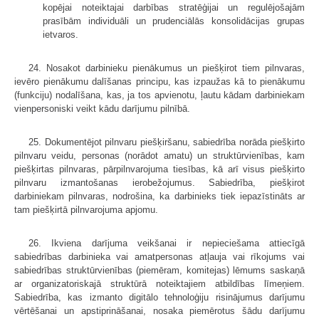
kopējai noteiktajai darbības stratēģijai un regulējošajām
prasībām individuāli un prudenciālās konsolidācijas grupas
ietvaros.
24. Nosakot darbinieku pienākumus un piešķirot tiem pilnvaras,
ievēro pienākumu dalīšanas principu, kas izpaužas kā to pienākumu
(funkciju) nodalīšana, kas, ja tos apvienotu, ļautu kādam darbiniekam
vienpersoniski veikt kādu darījumu pilnībā.
25. Dokumentējot pilnvaru piešķiršanu, sabiedrība norāda piešķirto
pilnvaru veidu, personas (norādot amatu) un struktūrvienības, kam
piešķirtas pilnvaras, pārpilnvarojuma tiesības, kā arī visus piešķirto
pilnvaru izmantošanas ierobežojumus. Sabiedrība, piešķirot
darbiniekam pilnvaras, nodrošina, ka darbinieks tiek iepazīstināts ar
tam piešķirtā pilnvarojuma apjomu.
26. Ikviena darījuma veikšanai ir nepieciešama attiecīgā
sabiedrības darbinieka vai amatpersonas atļauja vai rīkojums vai
sabiedrības struktūrvienības (piemēram, komitejas) lēmums saskaņā
ar organizatoriskajā struktūrā noteiktajiem atbildības līmeņiem.
Sabiedrība, kas izmanto digitālo tehnoloģiju risinājumus darījumu
vērtēšanai un apstiprināšanai, nosaka piemērotus šādu darījumu