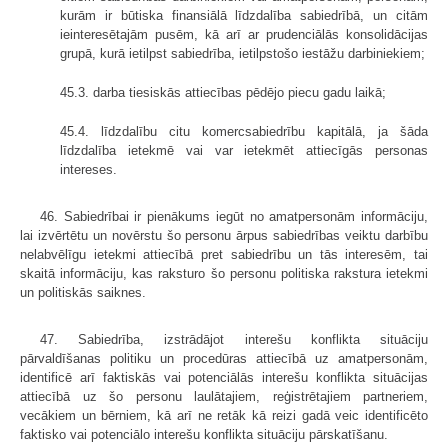
kurām ir būtiska finansiālā līdzdalība sabiedrībā, un citām
ieinteresētajām pusēm, kā arī ar prudenciālās konsolidācijas
grupā, kurā ietilpst sabiedrība, ietilpstošo iestāžu darbiniekiem;
45.3. darba tiesiskās attiecības pēdējo piecu gadu laikā;
45.4. līdzdalību citu komercsabiedrību kapitālā, ja šāda
līdzdalība ietekmē vai var ietekmēt attiecīgās personas
intereses.
46. Sabiedrībai ir pienākums iegūt no amatpersonām informāciju,
lai izvērtētu un novērstu šo personu ārpus sabiedrības veiktu darbību
nelabvēlīgu ietekmi attiecībā pret sabiedrību un tās interesēm, tai
skaitā informāciju, kas raksturo šo personu politiska rakstura ietekmi
un politiskās saiknes.
47. Sabiedrība, izstrādājot interešu konflikta situāciju
pārvaldīšanas politiku un procedūras attiecībā uz amatpersonām,
identificē arī faktiskās vai potenciālās interešu konflikta situācijas
attiecībā uz šo personu laulātajiem, reģistrētajiem partneriem,
vecākiem un bērniem, kā arī ne retāk kā reizi gadā veic identificēto
faktisko vai potenciālo interešu konflikta situāciju pārskatīšanu.