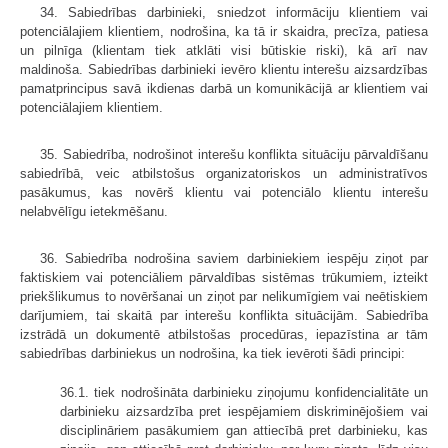
34. Sabiedrības darbinieki, sniedzot informāciju klientiem vai
potenciālajiem klientiem, nodrošina, ka tā ir skaidra, precīza, patiesa
un pilnīga (klientam tiek atklāti visi būtiskie riski), kā arī nav
maldinoša. Sabiedrības darbinieki ievēro klientu interešu aizsardzības
pamatprincipus savā ikdienas darbā un komunikācijā ar klientiem vai
potenciālajiem klientiem.
35. Sabiedrība, nodrošinot interešu konflikta situāciju pārvaldīšanu
sabiedrībā, veic atbilstošus organizatoriskos un administratīvos
pasākumus, kas novērš klientu vai potenciālo klientu interešu
nelabvēlīgu ietekmēšanu.
36. Sabiedrība nodrošina saviem darbiniekiem iespēju ziņot par
faktiskiem vai potenciāliem pārvaldības sistēmas trūkumiem, izteikt
priekšlikumus to novēršanai un ziņot par nelikumīgiem vai neētiskiem
darījumiem, tai skaitā par interešu konflikta situācijām. Sabiedrība
izstrādā un dokumentē atbilstošas procedūras, iepazīstina ar tām
sabiedrības darbiniekus un nodrošina, ka tiek ievēroti šādi principi:
36.1. tiek nodrošināta darbinieku ziņojumu konfidencialitāte un
darbinieku aizsardzība pret iespējamiem diskriminējošiem vai
disciplināriem pasākumiem gan attiecībā pret darbinieku, kas