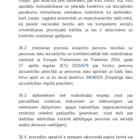
ziņojis, gan attiecībā pret darbinieku, par kuru ziņots, līdz visu
apstākļu noskaidrošanai un jebkādu korektīvo vai disciplināro
pasākumu īstenošanai, vienlaikus nodrošinot, ka darbinieks,
kurš ziņojis, saglabā anonimitāti un neaizskaramību tādā mērā,
kā paredz nacionālie tiesību akti vai kompetento iestāžu
izmeklēšanas procesuālā kārtība, ja tas ir attiecināms uz
konkrēto ziņošanas gadījumu;
36.2. ziņošanas procesā iesaistīto personu tiesības uz
personas datu aizsardzību un konfidencialitāti tiek nodrošinātas
saskaņā ar Eiropas Parlamenta un Padomes 2016. gada
27. aprīļa regulas (ES)
2016/679
par fizisku personu
aizsardzību attiecībā uz personas datu apstrādi un šādu datu
brīvu apriti un ar ko atceļ direktīvu
94/46/EK
(Vispārīgā datu
aizsardzības regula) prasībām;
36.3. darbiniekiem tiek nodrošināta iespēja ziņot par
pārvaldības sistēmas trūkumiem un nelikumīgiem vai
neētiskiem darījumiem, apejot sabiedrības organizatoriskajā
struktūrā noteikto pakļautību (piemēram, ziņot tieši par
darbības atbilstības kontroli atbildīgajai personai vai iekšējā
audita dienesta vadītājam);
36.4. procedūru apraksti ir pieejami rakstveidā papīra formā vai