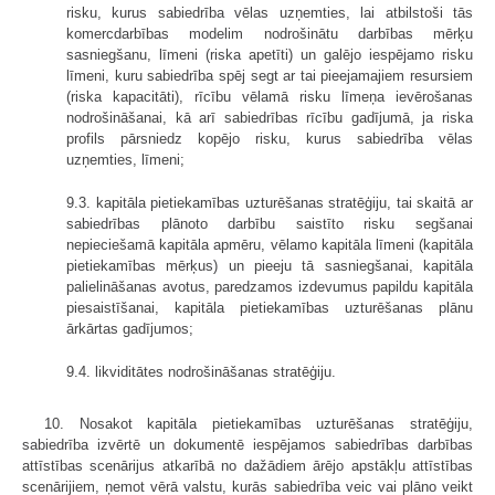
risku, kurus sabiedrība vēlas uzņemties, lai atbilstoši tās
komercdarbības modelim nodrošinātu darbības mērķu
sasniegšanu, līmeni (riska apetīti) un galējo iespējamo risku
līmeni, kuru sabiedrība spēj segt ar tai pieejamajiem resursiem
(riska kapacitāti), rīcību vēlamā risku līmeņa ievērošanas
nodrošināšanai, kā arī sabiedrības rīcību gadījumā, ja riska
profils pārsniedz kopējo risku, kurus sabiedrība vēlas
uzņemties, līmeni;
9.3. kapitāla pietiekamības uzturēšanas stratēģiju, tai skaitā ar
sabiedrības plānoto darbību saistīto risku segšanai
nepieciešamā kapitāla apmēru, vēlamo kapitāla līmeni (kapitāla
pietiekamības mērķus) un pieeju tā sasniegšanai, kapitāla
palielināšanas avotus, paredzamos izdevumus papildu kapitāla
piesaistīšanai, kapitāla pietiekamības uzturēšanas plānu
ārkārtas gadījumos;
9.4. likviditātes nodrošināšanas stratēģiju.
10. Nosakot kapitāla pietiekamības uzturēšanas stratēģiju,
sabiedrība izvērtē un dokumentē iespējamos sabiedrības darbības
attīstības scenārijus atkarībā no dažādiem ārējo apstākļu attīstības
scenārijiem, ņemot vērā valstu, kurās sabiedrība veic vai plāno veikt