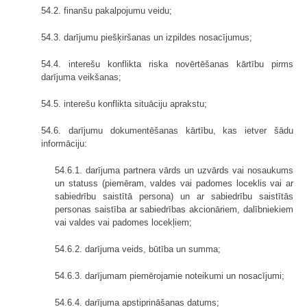
54.2. finanšu pakalpojumu veidu;
54.3. darījumu piešķiršanas un izpildes nosacījumus;
54.4. interešu konflikta riska novērtēšanas kārtību pirms
darījuma veikšanas;
54.5. interešu konflikta situāciju aprakstu;
54.6. darījumu dokumentēšanas kārtību, kas ietver šādu
informāciju:
54.6.1. darījuma partnera vārds un uzvārds vai nosaukums
un statuss (piemēram, valdes vai padomes loceklis vai ar
sabiedrību saistītā persona) un ar sabiedrību saistītās
personas saistība ar sabiedrības akcionāriem, dalībniekiem
vai valdes vai padomes locekļiem;
54.6.2. darījuma veids, būtība un summa;
54.6.3. darījumam piemērojamie noteikumi un nosacījumi;
54.6.4. darījuma apstiprināšanas datums;