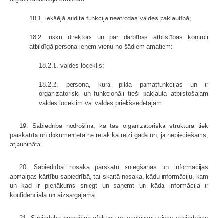
18.1. iekšējā audita funkcija neatrodas valdes pakļautībā;
18.2. risku direktors un par darbības atbilstības kontroli
atbildīgā persona ieņem vienu no šādiem amatiem:
18.2.1. valdes loceklis;
18.2.2. persona, kura pilda pamatfunkcijas un ir
organizatoriski un funkcionāli tieši pakļauta atbilstošajam
valdes loceklim vai valdes priekšsēdētājam.
19. Sabiedrība nodrošina, ka tās organizatoriskā struktūra tiek
pārskatīta un dokumentēta ne retāk kā reizi gadā un, ja nepieciešams,
atjaunināta.
20. Sabiedrība nosaka pārskatu sniegšanas un informācijas
apmaiņas kārtību sabiedrībā, tai skaitā nosaka, kādu informāciju, kam
un kad ir pienākums sniegt un saņemt un kāda informācija ir
konfidenciāla un aizsargājama.
21. Sabiedrība nodrošina efektīvu un savlaicīgu visas sabiedrības