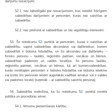
darījumu nosacījumi:
52.1. nav labvēlīgāki par nosacījumiem, kuri noteikti līdzīgiem
sabiedrības darījumiem ar personām, kuras nav saistītas ar
sabiedrību;
52.2. nav pretrunā ar sabiedrības un tās ieguldītāju interesēm.
53. Šo noteikumu
52.
punktā ar personām, kuras ir saistītas ar
sabiedrību, saprot sabiedrības akcionārus vai dalībniekus, kuriem
sabiedrībā ir būtiska līdzdalība, un šo akcionāru vai dalībnieku –
fizisko personu – laulāto, reģistrēto partneri, vecākus un bērnus,
sabiedrības padomes un valdes locekļus, šo personu laulāto,
reģistrēto partneri, vecākus un bērnus, kā arī komercsabiedrības,
kurās minētajām personām ir būtiska līdzdalība vai būtiska ietekme
vai kurās šīs personas ieņem augstākās vadības amatus vai ir valdes
vai padomes locekļi (turpmāk – ar sabiedrību saistītā persona).
54. Sabiedrība nodrošina, ka šo noteikumu
52.
punktā minētā
politika un procedūras ietver:
54.1. lēmumu pieņemšanas kārtību;