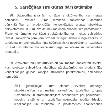
5. Sarežģītas struktūras pārskatāmība
28. Sabiedrība izvairās no tādu struktūrvienību vai meitas
sabiedrību izveides, kuras ierobežo sabiedrības darbības
pārskatāmību un prudenciālās konsolidācijas grupas struktūras
pārskatāmību un kuru izveidei nav racionāla ekonomiska pamatojuma.
Pieņemot lēmumu par šādu struktūrvienību vai meitas sabiedrību
izveidi, sabiedrība ņem vērā noziedzīgi iegūtu līdzekļu legalizācijas un
terorisma un proliferācijas finansēšanas riska novērtējuma rezultātus
un šādu struktūrvienību iespējamo negatīvo ietekmi uz sabiedrības
reputāciju.
29. Apsverot tādu struktūrvienību vai meitas sabiedrību izveidi,
kas ierobežo sabiedrības darbības pārskatāmību un prudenciālās
konsolidācijas grupas kopējās struktūras pārskatāmību, sabiedrība
ņem vērā:
29.1. jurisdikcijas, kurā plānots izveidot attiecīgo
struktūrvienību vai meitas sabiedrību, atbilstību Eiropas
Savienības un starptautiskajiem standartiem par pārredzamu
nodokļu sistēmu un atbilstību noziedzīgi iegūtu līdzekļu
legalizācijas un terorisma un proliferācijas finansēšanas