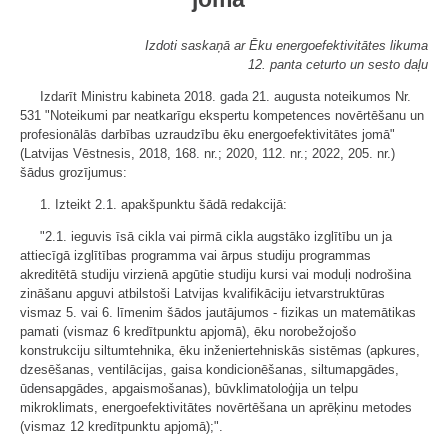
Izdoti saskaņā ar Ēku energoefektivitātes likuma
12. panta ceturto un sesto daļu
Izdarīt Ministru kabineta 2018. gada 21. augusta noteikumos Nr.
531 "Noteikumi par neatkarīgu ekspertu kompetences novērtēšanu un
profesionālās darbības uzraudzību ēku energoefektivitātes jomā"
(Latvijas Vēstnesis, 2018, 168. nr.; 2020, 112. nr.; 2022, 205. nr.)
šādus grozījumus:
1. Izteikt 2.1. apakšpunktu šādā redakcijā:
"2.1. ieguvis īsā cikla vai pirmā cikla augstāko izglītību un ja
attiecīgā izglītības programma vai ārpus studiju programmas
akreditētā studiju virzienā apgūtie studiju kursi vai moduļi nodrošina
zināšanu apguvi atbilstoši Latvijas kvalifikāciju ietvarstruktūras
vismaz 5. vai 6. līmenim šādos jautājumos - fizikas un matemātikas
pamati (vismaz 6 kredītpunktu apjomā), ēku norobežojošo
konstrukciju siltumtehnika, ēku inženiertehniskās sistēmas (apkures,
dzesēšanas, ventilācijas, gaisa kondicionēšanas, siltumapgādes,
ūdensapgādes, apgaismošanas), būvklimatoloģija un telpu
mikroklimats, energoefektivitātes novērtēšana un aprēķinu metodes
(vismaz 12 kredītpunktu apjomā);".