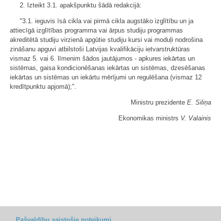
2. Izteikt 3.1. apakšpunktu šādā redakcijā:
"3.1. ieguvis īsā cikla vai pirmā cikla augstāko izglītību un ja
attiecīgā izglītības programma vai ārpus studiju programmas
akreditētā studiju virzienā apgūtie studiju kursi vai moduļi nodrošina
zināšanu apguvi atbilstoši Latvijas kvalifikāciju ietvarstruktūras
vismaz 5. vai 6. līmenim šādos jautājumos - apkures iekārtas un
sistēmas, gaisa kondicionēšanas iekārtas un sistēmas, dzesēšanas
iekārtas un sistēmas un iekārtu mērījumi un regulēšana (vismaz 12
kredītpunktu apjomā);".
Ministru prezidente
E. Siliņa
Ekonomikas ministrs
V. Valainis
Pašvaldību saistošie noteikumi