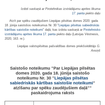
Izdoti saskaņā ar Pirotehnikas izstrādājumu aprites likuma
17. panta
piekto daļu
Atzīt par spēku zaudējušiem Liepājas pilsētas domes 2020. gada
18. jūnija saistošos noteikumus Nr. 30 "
Liepājas pilsētas sabiedriskās
kārtības saistošie noteikumi
" daļā, kas izdota saskaņā ar
Pirotehnisko
izstrādājumu aprites likuma
17. panta
piekto daļu (Latvijas Vēstnesis,
2020, 163. nr.).
Liepājas valstspilsētas pašvaldības domes priekšsēdētājs
G.
Ansiņš
Saistošo noteikumu "Par Liepājas pilsētas
domes 2020. gada 18. jūnija saistošo
noteikumu Nr. 30 "
Liepājas pilsētas
sabiedriskās kārtības saistošie noteikumi
"
atzīšanu par spēku zaudējušiem daļā""
paskaidrojuma raksts