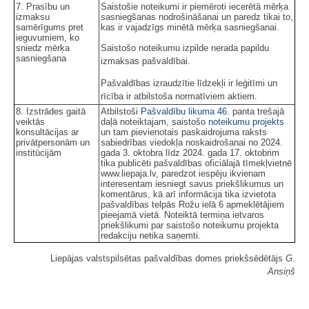
7. Prasību un
Saistošie noteikumi ir piemēroti iecerētā mērķa
izmaksu
sasniegšanas nodrošināšanai un paredz tikai to,
samērīgums pret
kas ir vajadzīgs minētā mērķa sasniegšanai.
ieguvumiem, ko
sniedz mērķa
Saistošo noteikumu izpilde nerada papildu
sasniegšana
izmaksas pašvaldībai.
Pašvaldības izraudzītie līdzekļi ir leģitīmi un
rīcība ir atbilstoša normatīviem aktiem.
8. Izstrādes gaitā
Atbilstoši
Pašvaldību likuma
46.
panta trešajā
veiktās
daļā noteiktajam, saistošo
noteikumu projekts
konsultācijas ar
un tam pievienotais paskaidrojuma raksts
privātpersonām un
sabiedrības viedokļa noskaidrošanai no 2024.
institūcijām
gada 3. oktobra līdz 2024. gada 17. oktobrim
tika publicēti pašvaldības oficiālajā tīmekļvietnē
www.liepaja.lv, paredzot iespēju ikvienam
interesentam iesniegt savus priekšlikumus un
komentārus, kā arī informācija tika izvietota
pašvaldības telpās Rožu ielā 6 apmeklētājiem
pieejamā vietā. Noteiktā termiņa ietvaros
priekšlikumi par saistošo noteikumu projekta
redakciju netika saņemti.
Liepājas valstspilsētas pašvaldības domes priekšsēdētājs
G.
Ansiņš