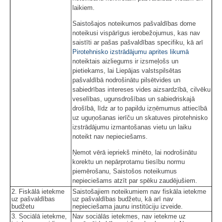
laikiem.
Saistošajos noteikumos pašvaldības dome
noteikusi vispārīgus ierobežojumus, kas nav
saistīti ar pašas pašvaldības specifiku, kā arī
Pirotehnisko izstrādājumu aprites likumā
noteiktais aizliegums ir izsmeļošs un
pietiekams, lai Liepājas valstspilsētas
pašvaldībā nodrošinātu pilsētvides un
sabiedrības intereses vides aizsardzībā, cilvēku
veselības, ugunsdrošības un sabiedriskajā
drošībā, līdz ar to papildu izņēmumus attiecībā
uz uguņošanas ierīču un skatuves pirotehnisko
izstrādājumu izmantošanas vietu un laiku
noteikt nav nepieciešams.
Ņemot vērā iepriekš minēto, lai nodrošinātu
korektu un nepārprotamu tiesību normu
piemērošanu, Saistošos noteikumus
nepieciešams atzīt par spēku zaudējušiem.
2. Fiskālā ietekme
Saistošajiem noteikumiem nav fiskāla ietekme
uz pašvaldības
uz pašvaldības budžetu, kā arī nav
budžetu
nepieciešama jaunu institūciju izveide.
3. Sociālā ietekme,
Nav sociālās ietekmes, nav ietekme uz