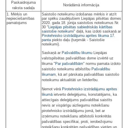
Paskaidrojuma
Norādāmā informācija
raksta sadaļa
1. Mērķis un
Saistošo noteikumu izdošanas mērķis ir atzīt
nepieciešamības
par spēku zaudējušiem Liepājas pilsētas domes
pamatojums
2020. gada 18. jūnija saistošos noteikumus Nr.
30 "
Liepājas pilsētas sabiedriskās kārtības
saistošie noteikumi
" daļā, kas izdoti saskaņā ar
Pirotehnisko izstrādājumu aprites likuma
17.
panta
piekto daļu (turpmāk - Saistošie
noteikumi).
Saskaņā ar
Pašvaldību likumu
Liepājas
valstspilsētas pašvaldības dome izvērtē uz
likuma "
Par pašvaldībām
" normu pamata izdoto
saistošo noteikumu atbilstību
Pašvaldību
likumam
, kā arī pārskata pašvaldības saistošo
noteikumu aktualitāti un lietderību.
Ņemot vērā
Pirotehnisko izstrādājumu aprites
likumā
ietverto deleģējumu, konstatējams, ka
attiecīgais deleģējums pašvaldībai saistīts
nevis ar vispārīgu aizliegumu noteikšanu
pirotehnisko izstrādājumu jomā, bet ar
izņēmumu noteikšanu atbilstoši konkrētās
pašvaldības specifikai, proti, ierobežojumu
noteikšanu konkrētām pašvaldības vietām un