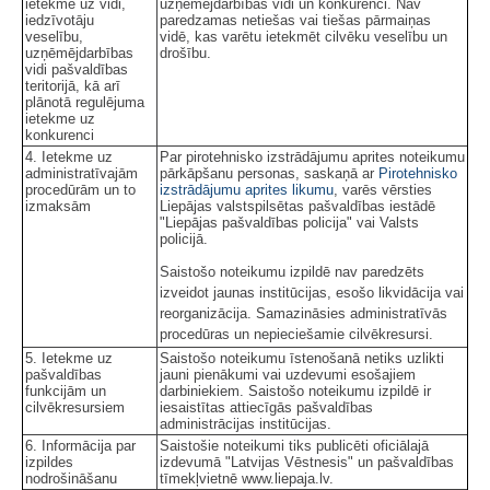
ietekme uz vidi,
uzņēmējdarbības vidi un konkurenci. Nav
iedzīvotāju
paredzamas netiešas vai tiešas pārmaiņas
veselību,
vidē, kas varētu ietekmēt cilvēku veselību un
uzņēmējdarbības
drošību.
vidi pašvaldības
teritorijā, kā arī
plānotā regulējuma
ietekme uz
konkurenci
4. Ietekme uz
Par pirotehnisko izstrādājumu aprites noteikumu
administratīvajām
pārkāpšanu personas, saskaņā ar
Pirotehnisko
procedūrām un to
izstrādājumu aprites likumu
, varēs vērsties
izmaksām
Liepājas valstspilsētas pašvaldības iestādē
"Liepājas pašvaldības policija" vai Valsts
policijā.
Saistošo noteikumu izpildē nav paredzēts
izveidot jaunas institūcijas, esošo likvidācija vai
reorganizācija. Samazināsies administratīvās
procedūras un nepieciešamie cilvēkresursi.
5. Ietekme uz
Saistošo noteikumu īstenošanā netiks uzlikti
pašvaldības
jauni pienākumi vai uzdevumi esošajiem
funkcijām un
darbiniekiem. Saistošo noteikumu izpildē ir
cilvēkresursiem
iesaistītas attiecīgās pašvaldības
administrācijas institūcijas.
6. Informācija par
Saistošie noteikumi tiks publicēti oficiālajā
izpildes
izdevumā "Latvijas Vēstnesis" un pašvaldības
nodrošināšanu
tīmekļvietnē www.liepaja.lv.