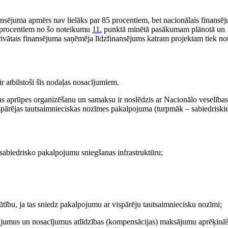
ansējuma apmērs nav lielāks par 85 procentiem, bet nacionālais finansē
5 procentiem no šo noteikumu
11.
punktā minētā pasākumam plānotā un
rivātais finansējuma saņēmēja līdzfinansējums katram projektam tiek not
 atbilstoši šīs nodaļas nosacījumiem.
as aprūpes organizēšanu un samaksu ir noslēdzis ar Nacionālo veselības
spārējas tautsaimnieciskas nozīmes pakalpojuma (turpmāk – sabiedriski
sabiedrisko pakalpojumu sniegšanas infrastruktūru;
ūtību, ja tas sniedz pakalpojumu ar vispārēju tautsaimniecisku nozīmi;
sājumus un nosacījumus atlīdzības (kompensācijas) maksājumu aprēķināš