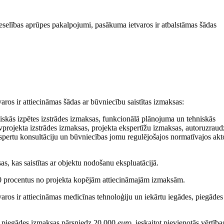
i veselības aprūpes pakalpojumi, pasākuma ietvaros ir atbalstāmas šādas
ros ir attiecināmas šādas ar būvniecību saistītas izmaksas:
iskās izpētes izstrādes izmaksas, funkcionālā plānojuma un tehniskās
vprojekta izstrādes izmaksas, projekta ekspertīžu izmaksas, autoruzraud
pertu konsultāciju un būvniecības jomu regulējošajos normatīvajos akt
s, kas saistītas ar objektu nodošanu ekspluatācijā.
 procentus no projekta kopējām attiecināmajām izmaksām.
aros ir attiecināmas medicīnas tehnoloģiju un iekārtu iegādes, piegādes
as piegādes izmaksas pārsniedz 20 000
euro
, ieskaitot pievienotās vērtība