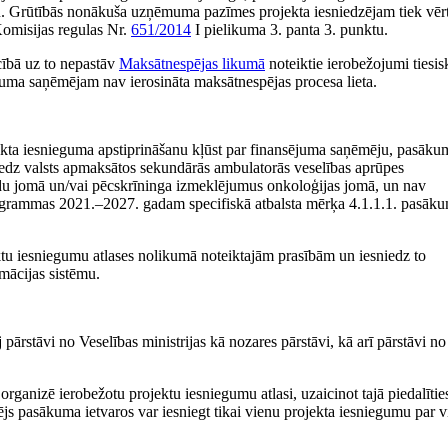
tu. Grūtībās nonākuša uzņēmuma pazīmes projekta iesniedzējam tiek vēr
 Komisijas regulas Nr.
651/2014
I pielikuma 3. panta 3. punktu.
cībā uz to nepastāv
Maksātnespējas likumā
noteiktie ierobežojumi tiesis
ējuma saņēmējam nav ierosināta maksātnespējas procesa lieta.
jekta iesnieguma apstiprināšanu kļūst par finansējuma saņēmēju, pasāku
niedz valsts apmaksātos sekundārās ambulatorās veselības aprūpes
adu jomā un/vai pēcskrīninga izmeklējumus onkoloģijas jomā, un nav
rogrammas 2021.–2027. gadam specifiskā atbalsta mērķa 4.1.1.1. pasāk
ektu iesniegumu atlases nolikumā noteiktajām prasībām un iesniedz to
mācijas sistēmu.
pārstāvi no Veselības ministrijas kā nozares pārstāvi, kā arī pārstāvi no
rganizē ierobežotu projektu iesniegumu atlasi, uzaicinot tajā piedalītie
ējs pasākuma ietvaros var iesniegt tikai vienu projekta iesniegumu par v