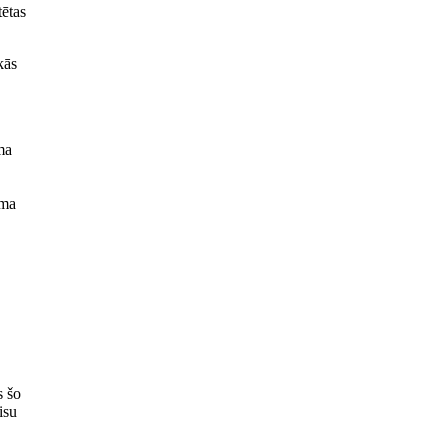
tētas
kās
ma
uma
s šo
isu