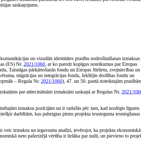
misijas saskaņojums.
komunikācijas un vizuālās identitātes prasību nodrošināšanas izmaksas
las (ES) Nr.
2021/1060
, ar ko paredz kopīgus noteikumus par Eiropas
ndu, Taisnīgas pārkārtošanās fondu un Eiropas Jūrlietu, zvejniecības un
ēruma, migrācijas un integrācijas fondu, Iekšējās drošības fondu un
(turpmāk – Regula Nr.
2021/1060
), 47. un 50. pantā noteiktajām prasībā
tu, uzskatāms par attiecināmām izmaksām saskaņā ar Regulas Nr.
2021/106
 minētajām izmaksu pozīcijām un ir radušās pēc tam, kad noslēgts līgums
piešķir darbībām, kas pabeigtas pirms projekta iesnieguma iesniegšanas
ējs veic izmaksu un ieguvumu analīzi, ievērojot, ka projekta ekonomiskā
omiskā neto pašreizējā vērtība ir lielāka par nulli, un pievieno to proje