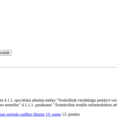
meklēt
4.1.1. specifiskā atbalsta mērķa "Nodrošināt vienlīdzīgu piekļuvi ves
pes noturību" 4.1.1.1. pasākuma "Ārstniecības iestāžu infrastruktūras att
nas perioda vadības likuma
19. panta
13. punktu