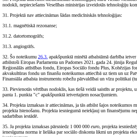
nodokli, nepieciešams Veselības ministrijas izveidotās tehnoloģiju ko
31. Projektā nav attiecināmas šādas medicīniskās tehnoloģijas:
31.1. magnētiskā rezonanse;
31.2. datortomogrāfs;
31.3. angiogrāfs.
32. Šo noteikumu
26.3.
apakšpunktā minētā atbalstāmā darbība ietver 
atbilstoši Eiropas Parlamenta un Padomes 2021. gada 24. jūnija Regu
Reģionālās attīstības fondu, Eiropas Sociālo fondu Plus, Kohēzijas fo
akvakultūras fondu un finanšu noteikumus attiecībā uz tiem un uz Patv
Finansiāla atbalsta instrumentu robežu pārvaldībai un vīzu politikai 
33. Pievienotās vērtības nodoklis, kas tiešā veidā saistīts ar projek
panta 1. punkta "c" apakšpunktā ietvertajiem nosacījumiem.
34. Projekta izmaksas ir attiecināmas, ja tās atbilst šajos noteikumos
projekta īstenošanu. Projekta iesniegumā neiekļauj un finansējumu ne
sadarbības iestādē.
35. Ja projekta izmaksas pārsniedz 1 000 000
euro
, projekta iesniedz
ienesīguma norma ir lielāka par sociālo diskonta likmi un projekta ekon