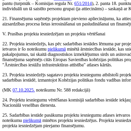
pantu (turpmāk – Komisijas regula Nr.
651/2014
), 2. panta 18. punk
individuāli un tā saistīto personu grupai (ja attiecināms) – saskaņā ar
21. Finansējuma saņēmējs projektam pievieno apliecinājumu, ka attie
aizsardzības procesa lietas ierosināšanai un pasludināšanai un finans
V. Prasības projekta iesniedzējam un projekta vērtēšanai
22. Projekta iesniedzējs, kas pēc sadarbības iestādes lēmuma par pro
ietvaros ir šo noteikumu
​pielikumā
minētā ārstniecības iestāde, kas s
pakalpojumus, tai skaitā diagnostiskos izmeklējumus sirds un asinsv
finansējuma saņēmējs citās Eiropas Savienības kohēzijas politikas p
"Ārstniecības iestāžu infrastruktūras attīstība" atlases kārtās.
23. Projekta iesniedzējs sagatavo projekta iesniegumu atbilstoši proj
sadarbības iestādē, izmantojot Kohēzijas politikas fondu vadības infor
(MK
07.10.2025.
noteikumu Nr. 588 redakcijā)
24. Projektu iesniegumu vērtēšanas komisijā sadarbības iestāde iekļauj 
Nacionālā veselības dienesta.
25. Sadarbības iestāde pasākuma projektu iesniegumu atlases ietvaros o
noteikumu
​pielikumā
minētos projektu iesniedzējus. Projekta iesniedz
projekta iesniedzējam pieejamo finansējumu.