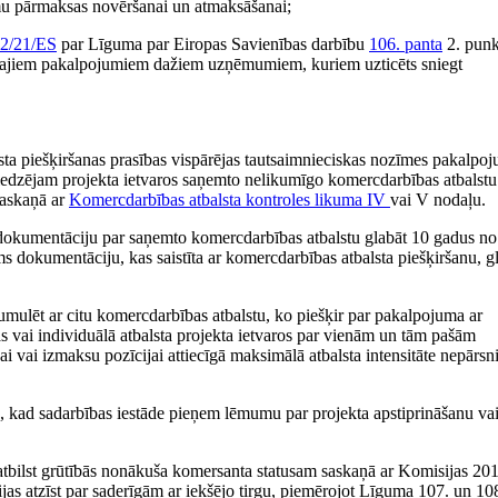
umu pārmaksas novēršanai un atmaksāšanai;
2/21/ES
par Līguma par Eiropas Savienības darbību
106. panta
2. punk
iskajiem pakalpojumiem dažiem uzņēmumiem, kuriem uzticēts sniegt
sta piešķiršanas prasības vispārējas tautsaimnieciskas nozīmes pakalpo
iedzējam projekta ietvaros saņemto nelikumīgo komercdarbības atbalst
saskaņā ar
Komercdarbības atbalsta kontroles likuma
IV
vai V nodaļu.
dokumentāciju par saņemto komercdarbības atbalstu glabāt 10 gadus no
s dokumentāciju, kas saistīta ar komercdarbības atbalsta piešķiršanu, g
mulēt ar citu komercdarbības atbalstu, ko piešķir par pakalpojuma ar
s vai individuālā atbalsta projekta ietvaros par vienām un tām pašām
i vai izmaksu pozīcijai attiecīgā maksimālā atbalsta intensitāte nepārsn
a, kad sadarbības iestāde pieņem lēmumu par projekta apstiprināšanu va
s atbilst grūtībās nonākuša komersanta statusam saskaņā ar Komisijas 20
rijas atzīst par saderīgām ar iekšējo tirgu, piemērojot Līguma 107. un 10