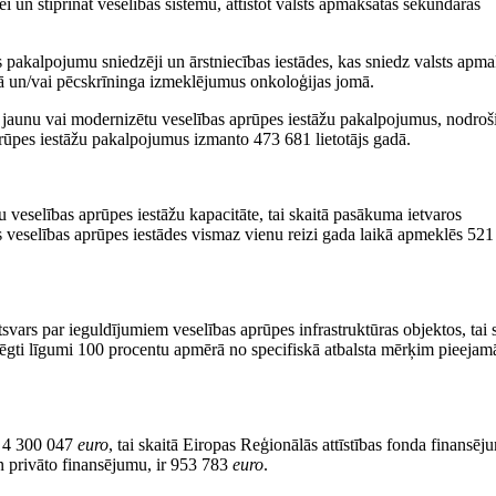
i un stiprināt veselības sistēmu, attīstot valsts apmaksātās sekundārās
s pakalpojumu sniedzēji un ārstniecības iestādes, kas sniedz valsts apm
ā un/vai pēcskrīninga izmeklējumus onkoloģijas jomā.
to jaunu vai modernizētu veselības aprūpes iestāžu pakalpojumus, nodroš
rūpes iestāžu pakalpojumus izmanto 473 681 lietotājs gadā.
u veselības aprūpes iestāžu kapacitāte, tai skaitā pasākuma ietvaros
s veselības aprūpes iestādes vismaz vienu reizi gada laikā apmeklēs 52
svars par ieguldījumiem veselības aprūpes infrastruktūras objektos, tai 
ēgti līgumi 100 procentu apmērā no specifiskā atbalsta mērķim pieejam
r 4 300 047
euro
, tai skaitā Eiropas Reģionālās attīstības fonda finansēju
un privāto finansējumu, ir 953 783
euro
.