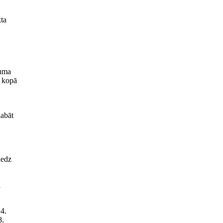
ta
juma
u kopā
labāt
iedz
i
14.
8.