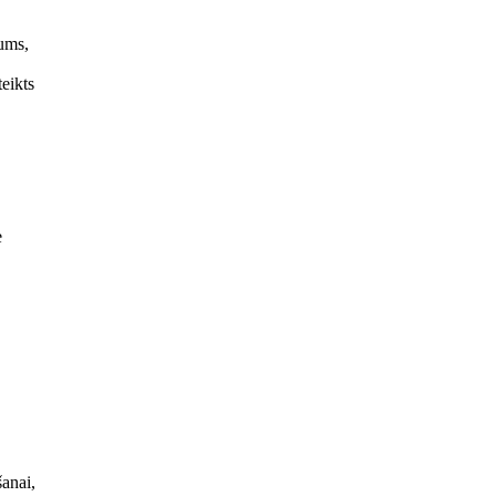
jums,
eikts
e
anai,