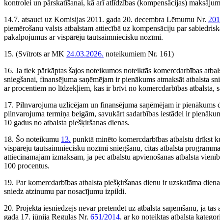
kontrolei un pārskatīšanai, kā arī atlīdzības (kompensācijas) maksāj
14.7. atsauci uz Komisijas 2011. gada 20. decembra Lēmumu Nr.
201
piemērošanu valsts atbalstam attiecībā uz kompensāciju par sabiedr
pakalpojumus ar vispārēju tautsaimniecisku nozīmi.
15.
(Svītrots ar MK
24.03.2026.
noteikumiem Nr. 161)
16. Ja tiek pārkāptas šajos noteikumos noteiktās komercdarbības atbal
sniegšanai, finansējuma saņēmējam ir pienākums atmaksāt atbalsta sn
ar procentiem no līdzekļiem, kas ir brīvi no komercdarbības atbalsta, 
17. Pilnvarojuma uzlicējam un finansējuma saņēmējam ir pienākums 
pilnvarojuma termiņa beigām, savukārt sadarbības iestādei ir pienākum
10 gadus no atbalsta piešķiršanas dienas.
18. Šo noteikumu
13.
punktā minēto komercdarbības atbalstu drīkst ku
vispārēju tautsaimniecisku nozīmi sniegšanu, citas atbalsta programma
attiecināmajām izmaksām, ja pēc atbalstu apvienošanas atbalsta vienība
100 procentus.
19. Par komercdarbības atbalsta piešķiršanas dienu ir uzskatāma dien
sniedz atzinumu par nosacījumu izpildi.
20. Projekta iesniedzējs nevar pretendēt uz atbalsta saņemšanu, ja ta
gada 17. jūnija Regulas Nr.
651/2014
, ar ko noteiktas atbalsta katego