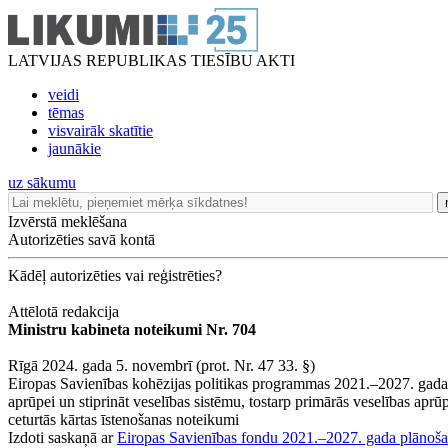
LATVIJAS REPUBLIKAS TIESĪBU AKTI
veidi
tēmas
visvairāk skatītie
jaunākie
uz sākumu
Izvērstā meklēšana
Autorizēties savā kontā
Kādēļ autorizēties vai reģistrēties?
Attēlotā redakcija
Ministru kabineta noteikumi Nr. 704
Rīgā 2024. gada 5. novembrī (prot. Nr. 47 33. §)
Eiropas Savienības kohēzijas politikas programmas 2021.–2027. gadam 
aprūpei un stiprināt veselības sistēmu, tostarp primārās veselības aprū
ceturtās kārtas īstenošanas noteikumi
Izdoti saskaņā ar
Eiropas Savienības fondu 2021.–2027. gada plānoša