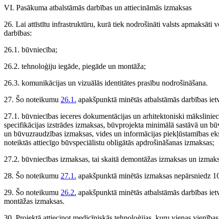
VI. Pasākuma atbalstāmās darbības un attiecināmās izmaksas
26. Lai attīstītu infrastruktūru, kurā tiek nodrošināti valsts apmaksāt
darbības:
26.1. būvniecība;
26.2. tehnoloģiju iegāde, piegāde un montāža;
26.3. komunikācijas un vizuālās identitātes prasību nodrošināšana.
27. Šo noteikumu
26.1.
apakšpunktā minētās atbalstāmās darbības ietva
27.1. būvniecības ieceres dokumentācijas un arhitektoniski māksliniec
specifikācijas izstrādes izmaksas, būvprojekta minimālā sastāvā un bū
un būvuzraudzības izmaksas, vides un informācijas piekļūstamības eks
noteiktās attiecīgo būvspeciālistu obligātās apdrošināšanas izmaksas;
27.2. būvniecības izmaksas, tai skaitā demontāžas izmaksas un izmaksa
28. Šo noteikumu
27.1.
apakšpunktā minētās izmaksas nepārsniedz 10
29. Šo noteikumu
26.2.
apakšpunktā minētās atbalstāmās darbības ietv
montāžas izmaksas.
30. Projektā attiecinot medicīniskās tehnoloģijas, kuru vienas vienīb