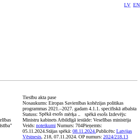
LV
EN
Tiesību akta pase
Nosaukums:
Eiropas Savienības kohēzijas politikas
programmas 2021.–2027. gadam 4.1.1. specifiskā atbalsta
Spēkā esošs
Statuss:
mērķa ..
spēkā esošs
Izdevējs:
elības
Ministru kabinets
Atbildīgā iestāde:
Veselības ministrija
īstība"
Veids:
noteikumi
Numurs:
704
Pieņemts:
05.11.2024.
Stājas spēkā:
08.11.2024.
Publicēts:
Latvijas
Vēstnesis
, 218, 07.11.2024.
OP numurs:
2024/218.13