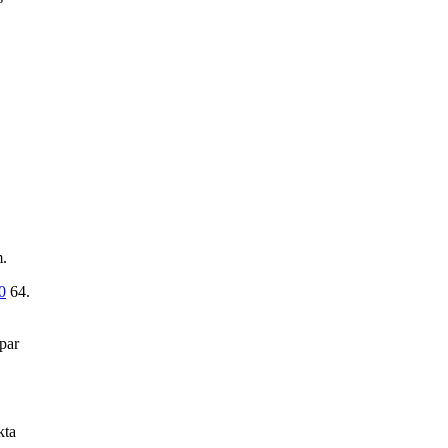
m.
0
64.
 par
kta