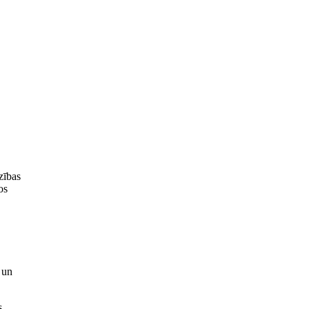
zības
os
 un
s