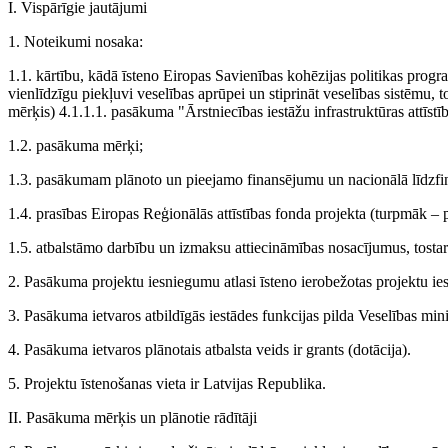
I. Vispārīgie jautājumi
1. Noteikumi nosaka:
1.1. kārtību, kādā īsteno Eiropas Savienības kohēzijas politikas pro
vienlīdzīgu piekļuvi veselības aprūpei un stiprināt veselības sistēmu, 
mērķis) 4.1.1.1. pasākuma "Ārstniecības iestāžu infrastruktūras attīst
1.2. pasākuma mērķi;
1.3. pasākumam plānoto un pieejamo finansējumu un nacionālā līdzfi
1.4. prasības Eiropas Reģionālās attīstības fonda projekta (turpmāk –
1.5. atbalstāmo darbību un izmaksu attiecināmības nosacījumus, tosta
2. Pasākuma projektu iesniegumu atlasi īsteno ierobežotas projektu ie
3. Pasākuma ietvaros atbildīgās iestādes funkcijas pilda Veselības minis
4. Pasākuma ietvaros plānotais atbalsta veids ir grants (dotācija).
5. Projektu īstenošanas vieta ir Latvijas Republika.
II. Pasākuma mērķis un plānotie rādītāji