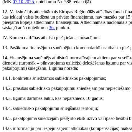
(MK
07.10.2025.
noteikumu Nr. 588 redakcijā)
12. Maksimālais attiecināmais Eiropas Reģionālās attīstības fonda fin
kas iekļauj valsts budžeta un privāto finansējumu, nav mazāks par 1
pieejamā kopējā attiecināmā finansējuma. Attiecināmais nacionālais p
saskaņā ar šo noteikumu
36.
punktu.
IV. Komercdarbības atbalsta piešķiršanas nosacījumi
13. Pasākuma finansējuma saņēmējiem komercdarbības atbalstu piešķir
14. Finansējuma saņēmējs atbilstoši normatīvajiem aktiem par veselīb
dienestu (turpmāk – pilnvarojuma uzlicējs) deleģēšanas līgumu par vi
pakalpojumi) sniegšanu. Līgumā norāda:
14.1. konkrētus sniedzamos sabiedriskos pakalpojumus;
14.2. prasības sabiedrisko pakalpojumu sniedzējam par nepieciešamo 
14.3. līguma darbības laiku, kas nepārsniedz 10 gadus;
14.4. sabiedrisko pakalpojumu sniegšanas teritoriju;
14.5. pakalpojuma sniedzējam piešķirto ekskluzīvo vai īpašo tiesību b
14.6. informāciju par iespēju saņemt atlīdzības (kompensācijas) mak