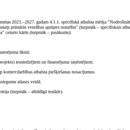
grammas 2021.–2027. gadam 4.1.1. specifiskā atbalsta mērķa "Nodrošināt
tostarp primārās veselības aprūpes noturību" (turpmāk – specifiskais atba
ība" ceturto kārtu (turpmāk – pasākums);
nansējuma likmi;
 projekts) iesniedzējiem un finansējuma saņēmējiem;
rp komercdarbības atbalsta piešķiršanas nosacījumus.
sniegumu atlases veidā.
trija (turpmāk – atbildīgā iestāde).