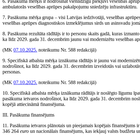
6. Pasākuma mērķis ir nodrošināt vienlīdzīgu piekļuvi veselības aprūpe
ambulatorās veselības aprūpes pakalpojumu sniedzēju infrastruktūru.
7. Pasākuma mērķa grupa – visi Latvijas iedzīvotāji, veselības aprūpe
veselības aprūpes diagnostiskos izmeklējumus sirds un asinsvadu jom
8. Pasākuma rezultāta rādītājs ir to personu skaits gadā, kuras izman
ka līdz 2029. gada 31. decembrim jaunu vai modernizētu veselības ap
(MK
07.10.2025.
noteikumu Nr. 588 redakcijā)
9. Specifiskā atbalsta mērķa iznākuma rādītājs ir jaunu vai modernizēt
nodrošinot, ka līdz 2029. gada 31. decembrim izveidotās vai uzlabotā
personas.
(MK
07.10.2025.
noteikumu Nr. 588 redakcijā)
10. Specifiskā atbalsta mērķa iznākuma rādītājs ir noslēgto līgumu īpat
pasākuma ietvaros nodrošinot, ka līdz 2029. gada 31. decembrim nosl
kopējā attiecināmā finansējuma.
III. Pasākuma finansējums
11. Pasākuma ietvaros plānotais un pieejamais kopējais finansējums i
346 264
euro
un nacionālais finansējums, kas iekļauj valsts budžeta 