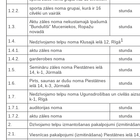
sporta zāles noma grupai, kurā ir 16
1.2.2.
stunda
cilvēki un vairāk
Aktu zāles noma nekustamajā īpašumā
1.3.
"Bundulīši" Muceniekos, Ropažu
stunda
novadā
1
1.4.
Nedzīvojamo telpu noma Klusajā ielā 12, Rīgā
1.4.1.
aktu zāles noma
stunda
1.4.2.
garderobes noma
stunda
Semināru zāles noma Piestātnes ielā
1.5.
stunda
14, k-1, Jūrmalā
Pirts, saunas ar dušu noma Piestātnes
1.6.
stunda
ielā 14, k-3, Jūrmalā
Nedzīvojamo telpu noma Ugunsdrošības un civilās aizsa
1.7.
k-1, Rīgā
1.7.1.
auditorijas noma
stunda
1.7.2.
aktu zāles noma
stunda
2.
Dzīvojamo telpu izmantošanas pakalpojumi (izmitināšan
2.1.
Viesnīcas pakalpojumi (izmitināšana) Piestātnes ielā 14