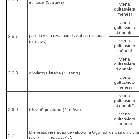
ērtībām (5. stāvs)
viena
gultasvieta
mēnesī
viena
gultasvieta
diennaktī
papildu vieta divistabu divvietīgā numurā
2.6.7.
viena
(5. stāvs)
gultasvieta
mēnesī
viena
gultasvieta
diennaktī
2.6.8.
divvietīga istaba (4. stāvs)
viena
gultasvieta
mēnesī
viena
gultasvieta
diennaktī
2.6.9.
trīsvietīga istaba (4. stāvs)
viena
gultasvieta
mēnesī
Dienesta viesnīcas pakalpojumi Ugunsdrošības un civil
2.7.
3, 4, 5
ielā 3, k-1, Rīgā