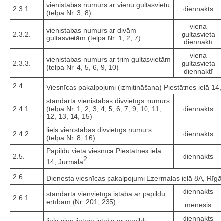
vienistabas numurs ar vienu gultasvietu
2.3.1.
diennakts
(telpa Nr. 3, 8)
viena
vienistabas numurs ar divām
2.3.2.
gultasvieta
gultasvietām (telpa Nr. 1, 2, 7)
diennaktī
viena
vienistabas numurs ar trim gultasvietām
2.3.3.
gultasvieta
(telpa Nr. 4, 5, 6, 9, 10)
diennaktī
2.4.
Viesnīcas pakalpojumi (izmitināšana) Piestātnes ielā 14
standarta vienistabas divvietīgs numurs
2.4.1.
(telpa Nr. 1, 2, 3, 4, 5, 6, 7, 9, 10, 11,
diennakts
12, 13, 14, 15)
liels vienistabas divvietīgs numurs
2.4.2.
diennakts
(telpa Nr. 8, 16)
Papildu vieta viesnīcā Piestātnes ielā
2.5.
diennakts
2
14, Jūrmalā
2.6.
Dienesta viesnīcas pakalpojumi Ezermalas ielā 8A, Rīg
diennakts
standarta vienvietīga istaba ar papildu
2.6.1.
ērtībām (Nr. 201, 235)
mēnesis
diennakts
liela vienvietīga istaba ar papildu