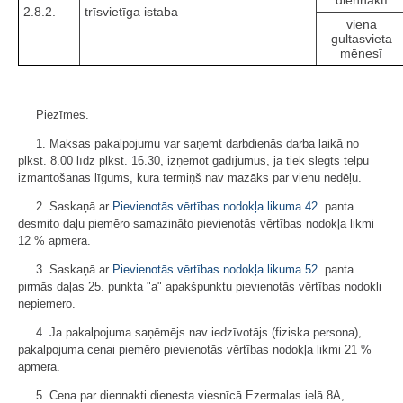
diennaktī
2.8.2.
trīsvietīga istaba
viena
gultasvieta
mēnesī
Piezīmes.
1. Maksas pakalpojumu var saņemt darbdienās darba laikā no
plkst. 8.00 līdz plkst. 16.30, izņemot gadījumus, ja tiek slēgts telpu
izmantošanas līgums, kura termiņš nav mazāks par vienu nedēļu.
2. Saskaņā ar
Pievienotās vērtības nodokļa likuma
42.
panta
desmito daļu piemēro samazināto pievienotās vērtības nodokļa likmi
12 % apmērā.
3. Saskaņā ar
Pievienotās vērtības nodokļa likuma
52.
panta
pirmās daļas 25. punkta "a" apakšpunktu pievienotās vērtības nodokli
nepiemēro.
4. Ja pakalpojuma saņēmējs nav iedzīvotājs (fiziska persona),
pakalpojuma cenai piemēro pievienotās vērtības nodokļa likmi 21 %
apmērā.
5. Cena par diennakti dienesta viesnīcā Ezermalas ielā 8A,