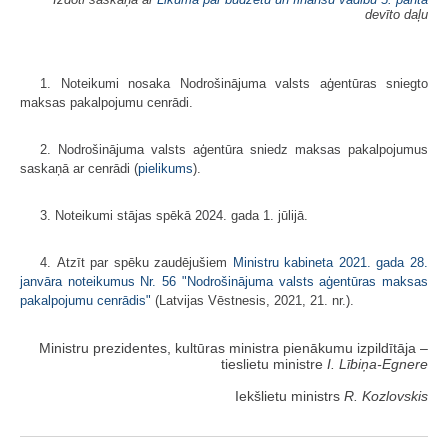
devīto daļu
1. Noteikumi nosaka Nodrošinājuma valsts aģentūras sniegto
maksas pakalpojumu cenrādi.
2. Nodrošinājuma valsts aģentūra sniedz maksas pakalpojumus
saskaņā ar cenrādi (
​pielikums
).
3. Noteikumi stājas spēkā 2024. gada 1. jūlijā.
4. Atzīt par spēku zaudējušiem
Ministru kabineta 2021. gada 28.
janvāra noteikumus Nr. 56 "Nodrošinājuma valsts aģentūras maksas
pakalpojumu cenrādis"
(Latvijas Vēstnesis, 2021, 21. nr.).
Ministru prezidentes, kultūras ministra pienākumu izpildītāja ‒
tieslietu ministre
I. Lībiņa-Egnere
Iekšlietu ministrs
R. Kozlovskis