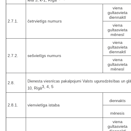
viena
gultasvieta
diennaktī
2.7.1.
četrvietīgs numurs
viena
gultasvieta
mēnesī
viena
gultasvieta
diennaktī
2.7.2.
sešvietīgs numurs
viena
gultasvieta
mēnesī
Dienesta viesnīcas pakalpojumi Valsts ugunsdzēsības un glā
2.8.
3, 4, 5
10, Rīgā
diennakts
2.8.1.
vienvietīga istaba
mēnesis
viena
gultasvieta