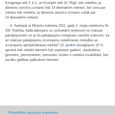
Ķengaraga ielā 3, k-1, un Krustpils ielā 10, Rīgā, tiek noteikta, ja
dienesta viesnīcu izmanto līdz 14 diennaktīm mēnesī, bet cena par
mēnesi tiek noteikta, ja dienesta viesnīcu izmanto vairāk par
14 diennaktīm mēnesī.
6. Saskaņā ar Ministru kabineta 2011. gada 3. maija noteikumu Nr.
333 "Kārtība, kādā plānojami un uzskaitāmi ieņēmumi no maksas
pakalpojumiem un ar šo pakalpojumu sniegšanu saistītie izdevumi, kā
arī maksas pakalpojumu izcenojumu noteikšanas metodika un
izcenojumu apstiprināšanas kārtība"
14. punktu
atvieglojumi 10 %
apmērā tiek noteikti bērniem līdz septiņiem gadiem, daudzbērnu
ģimenēm, pensionāriem, personām, kurām ir noteikta invaliditāte, bez
vecāku gādības palikušiem bērniem.
Pašvaldību saistošie noteikumi