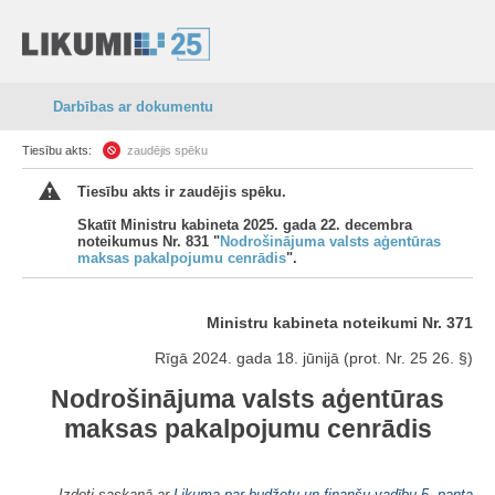
Darbības ar dokumentu
Tiesību akts:
zaudējis spēku
Tiesību akts ir zaudējis spēku.
Skatīt Ministru kabineta 2025. gada 22. decembra
noteikumus Nr. 831 "
Nodrošinājuma valsts aģentūras
maksas pakalpojumu cenrādis
".
Ministru kabineta noteikumi Nr. 371
Rīgā 2024. gada 18. jūnijā (prot. Nr. 25 26. §)
Nodrošinājuma valsts aģentūras
maksas pakalpojumu cenrādis
Izdoti saskaņā ar
Likuma par budžetu un finanšu vadību 5. panta