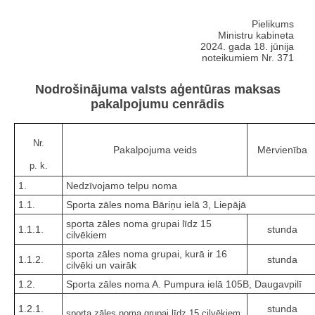
Pielikums
Ministru kabineta
2024. gada 18. jūnija
noteikumiem Nr. 371
Nodrošinājuma valsts aģentūras maksas
pakalpojumu cenrādis
Nr.
Pakalpojuma veids
Mērvienība
p. k.
1.
Nedzīvojamo telpu noma
1.1.
Sporta zāles noma Bāriņu ielā 3, Liepājā
sporta zāles noma grupai līdz 15
1.1.1.
stunda
cilvēkiem
sporta zāles noma grupai, kurā ir 16
1.1.2.
stunda
cilvēki un vairāk
1.2.
Sporta zāles noma A. Pumpura ielā 105B, Daugavpilī
1.2.1.
stunda
sporta zāles noma grupai līdz 15 cilvēkiem