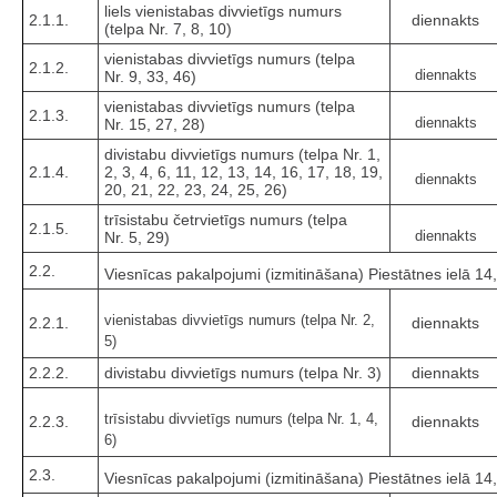
liels vienistabas divvietīgs numurs
2.1.1.
diennakts
(telpa Nr. 7, 8, 10)
vienistabas divvietīgs numurs (telpa
2.1.2.
diennakts
Nr. 9, 33, 46)
vienistabas divvietīgs numurs (telpa
2.1.3.
diennakts
Nr. 15, 27, 28)
divistabu divvietīgs numurs (telpa Nr. 1,
2.1.4.
2, 3, 4, 6, 11, 12, 13, 14, 16, 17, 18, 19,
diennakts
20, 21, 22, 23, 24, 25, 26)
trīsistabu četrvietīgs numurs (telpa
2.1.5.
diennakts
Nr. 5, 29)
2.2.
Viesnīcas pakalpojumi (izmitināšana) Piestātnes ielā 14
vienistabas divvietīgs numurs (telpa Nr. 2,
2.2.1.
diennakts
5)
2.2.2.
divistabu divvietīgs numurs (telpa Nr. 3)
diennakts
trīsistabu divvietīgs numurs (telpa Nr. 1, 4,
2.2.3.
diennakts
6)
2.3.
Viesnīcas pakalpojumi (izmitināšana) Piestātnes ielā 14