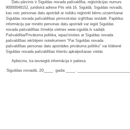
Datu pārzinis ir Siguldas novada pašvaldība, reģistrācijas numurs
90000048152, juridiskā adrese Pils ielā 16, Siguldā, Siguldas novadā,
kas veic personas datu apstrādi ar nolūku reģistrēt bērnu uzņemšanai
Siguldas novada pašvaldības pirmsskolas izglītības iestādē. Papildus
informāciju par minēto personas datu apstrādi var iegūt Siguldas
novada pašvaldības tīmekļa vietnes
www.sigulda.lv
sadaļā
Pašvaldība/Privātuma politika, iepazīstoties ar Siguldas novada
pašvaldības iekšējiem noteikumiem "Par Siguldas novada
pašvaldības personas datu apstrādes privātuma politiku" vai klātienē
Siguldas novada pašvaldības klientu apkalpošanas vietās
Apliecinu, ka iesniegtā informācija ir patiesa
Siguldas novadā, 20____. gada ____. ______________________