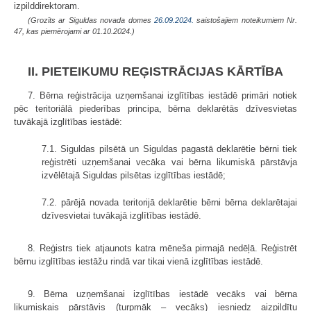
izpilddirektoram.
(Grozīts ar Siguldas novada domes
26.09.2024.
saistošajiem noteikumiem Nr.
47, kas piemērojami ar 01.10.2024.)
II. PIETEIKUMU REĢISTRĀCIJAS KĀRTĪBA
7. Bērna reģistrācija uzņemšanai izglītības iestādē primāri notiek
pēc teritoriālā piederības principa, bērna deklarētās dzīvesvietas
tuvākajā izglītības iestādē:
7.1. Siguldas pilsētā un Siguldas pagastā deklarētie bērni tiek
reģistrēti uzņemšanai vecāka vai bērna likumiskā pārstāvja
izvēlētajā Siguldas pilsētas izglītības iestādē;
7.2. pārējā novada teritorijā deklarētie bērni bērna deklarētajai
dzīvesvietai tuvākajā izglītības iestādē.
8. Reģistrs tiek atjaunots katra mēneša pirmajā nedēļā. Reģistrēt
bērnu izglītības iestāžu rindā var tikai vienā izglītības iestādē.
9. Bērna uzņemšanai izglītības iestādē vecāks vai bērna
likumiskais pārstāvis (turpmāk – vecāks) iesniedz aizpildītu