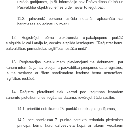
uzrāda gadījumos, ja šī informācija nav Pašvaldības rīcībā un
Pašvaldība objektīvu iemeslu dēļ nevar to iegūt pati;
11.2. pilnvarotā persona uzrāda notariāli apliecinātu vai
bāriņtiesas apliecinātu pilnvaru.
12. Reģistrējot bērnu elektroniski e-pakalpojumu portālā
e.sigulda.lv vai Latvija.lv, vecāks aizpilda iesniegumu "Reģistrēt bērnu
pašvaldības pirmsskolas izglītības iestāžu rindā".
13. Reģistrācijas pieteikumam pievienojami tie dokumenti, par
kuriem informācija nav pieejama pašvaldībai pieejamos datu reģistros,
ja tie saskaņā ar šiem noteikumiem ietekmē bērna uzņemšanu
izglītības iestādē.
14. Reģistrā pieteikumi tiek kārtoti pēc izglītības iestādēm
saņemto pieteikumu iesniegšanas datuma, ievērojot šādu secību:
14.1. prioritāri noteikumu 25. punktā noteiktajos gadījumos;
14.2. pēc noteikumu 7. punktā noteiktā teritoriālā piederības
principa bērni, kuru dzīvesvieta kopā ar abiem vecākiem