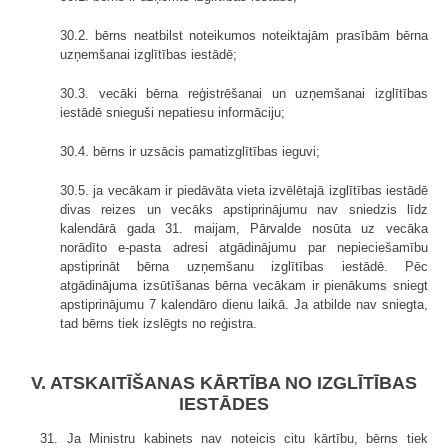
30.2. bērns neatbilst noteikumos noteiktajām prasībām bērna
uzņemšanai izglītības iestādē;
30.3. vecāki bērna reģistrēšanai un uzņemšanai izglītības
iestādē snieguši nepatiesu informāciju;
30.4. bērns ir uzsācis pamatizglītības ieguvi;
30.5. ja vecākam ir piedāvāta vieta izvēlētajā izglītības iestādē
divas reizes un vecāks apstiprinājumu nav sniedzis līdz
kalendārā gada 31. maijam, Pārvalde nosūta uz vecāka
norādīto e-pasta adresi atgādinājumu par nepieciešamību
apstiprināt bērna uzņemšanu izglītības iestādē. Pēc
atgādinājuma izsūtīšanas bērna vecākam ir pienākums sniegt
apstiprinājumu 7 kalendāro dienu laikā. Ja atbilde nav sniegta,
tad bērns tiek izslēgts no reģistra.
V. ATSKAITĪŠANAS KĀRTĪBA NO IZGLĪTĪBAS
IESTĀDES
31. Ja Ministru kabinets nav noteicis citu kārtību, bērns tiek