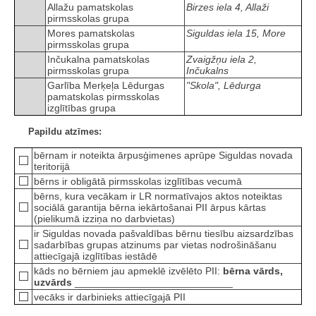
Allažu pamatskolas
Birzes iela 4, Allaži
pirmsskolas grupa
Mores pamatskolas
Siguldas iela 15, More
pirmsskolas grupa
Inčukalna pamatskolas
Zvaigžņu iela 2,
pirmsskolas grupa
Inčukalns
Garlība Merķeļa Lēdurgas
"Skola", Lēdurga
pamatskolas pirmsskolas
izglītības grupa
Papildu atzīmes:
bērnam ir noteikta ārpusģimenes aprūpe Siguldas novada
teritorijā
bērns ir obligātā pirmsskolas izglītības vecumā
bērns, kura vecākam ir LR normatīvajos aktos noteiktas
sociālā garantija bērna iekārtošanai PII ārpus kārtas
(pielikumā izziņa no darbvietas)
ir Siguldas novada pašvaldības bērnu tiesību aizsardzības
sadarbības grupas atzinums par vietas nodrošināšanu
attiecīgajā izglītības iestādē
kāds no bērniem jau apmeklē izvēlēto PII:
bērna vārds,
uzvārds
____________________________
vecāks ir darbinieks attiecīgajā PII