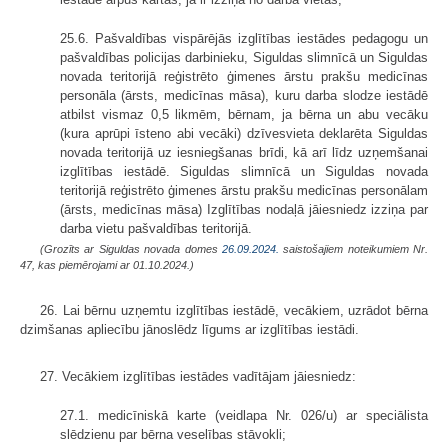
25.6. Pašvaldības vispārējās izglītības iestādes pedagogu un
pašvaldības policijas darbinieku, Siguldas slimnīcā un Siguldas
novada teritorijā reģistrēto ģimenes ārstu prakšu medicīnas
personāla (ārsts, medicīnas māsa), kuru darba slodze iestādē
atbilst vismaz 0,5 likmēm, bērnam, ja bērna un abu vecāku
(kura aprūpi īsteno abi vecāki) dzīvesvieta deklarēta Siguldas
novada teritorijā uz iesniegšanas brīdi, kā arī līdz uzņemšanai
izglītības iestādē. Siguldas slimnīcā un Siguldas novada
teritorijā reģistrēto ģimenes ārstu prakšu medicīnas personālam
(ārsts, medicīnas māsa) Izglītības nodaļā jāiesniedz izziņa par
darba vietu pašvaldības teritorijā.
(Grozīts ar Siguldas novada domes
26.09.2024.
saistošajiem noteikumiem Nr.
47, kas piemērojami ar 01.10.2024.)
26. Lai bērnu uzņemtu izglītības iestādē, vecākiem, uzrādot bērna
dzimšanas apliecību jānoslēdz līgums ar izglītības iestādi.
27. Vecākiem izglītības iestādes vadītājam jāiesniedz:
27.1. medicīniskā karte (veidlapa Nr. 026/u) ar speciālista
slēdzienu par bērna veselības stāvokli;