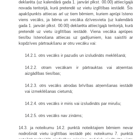
deklarēta (uz kalendārā gada 1. janvāri plkst. 00.00) attiecīgajā
novada teritorijā, kurā pretendē uz vietu izglītības iestādē. Šis
apakšpunkts attiecas arī uz tiem bērniem, kuriem aprūpi īsteno
viens vecāks, ja bērna un vecāka dzīvesvieta (uz kalendārā
gada 1. janvāri plkst. 00.00) deklarēta attiecīgajā teritorijā, kurā
pretendē uz vietu izglītības iestādē. Viena vecāka aprūpes
tiesību īstenošana attiecas uz gadījumiem, kas saistīti ar
kopdzīves pārtraukšanu ar otru vecāku vai:
14.2.1. otrs vecāks ir pazudis un izsludināts meklēšanā;
14.2.2. otram vecākam ir pārtrauktas vai atņemtas
aizgādības tiesības;
14.2.3. otrs vecāks atrodas brīvības atņemšanas iestādē
vai izmeklēšanas cietumā;
14.2.4. otrs vecāks ir miris vai izsludināts par mirušu;
14.2.5. otrs vecāks nav zināms;
14.3. ja noteikumu 14.2. punktā noteiktajiem bērniem nevar
nodrošināt vietu izglītības iestādē pēc noteikumu 7. punktā