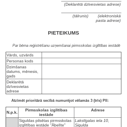
(Deklarētā dzīvesvietas adrese)
(tālrunis)
(elektroniskā
pasta adrese)
PIETEIKUMS
Par bērna reģistrēšanu uzņemšanai pirmsskolas izglītības iestādē
Vārds, uzvārds
Personas kods
Dzimšanas
datums, mēnesis,
gads
Deklarētā
dzīvesvietas
adrese
Atzīmēt prioritārā secībā numurējot vēlamās 3 (trīs) PII:
Pirmsskolas izglītības
Adrese
N.p.k.
iestāde
Siguldas pilsētas pirmsskolas
Lakstīgalas iela 10,
izglītības iestāde "Ābelīte"
Sigulda