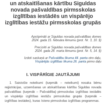
un atskaitīšanas kārtību Siguldas
novada pašvaldības pirmsskolas
izglītības iestādēs un vispārējo
izglītības iestāžu pirmsskolas grupās
Apstiprināti ar Siguldas novada pašvaldības domes
2024. gada 15. februāra lēmumu (prot. Nr. 3, 10. §)
Precizēti ar Siguldas novada pašvaldības domes
2024. gada 28. marta lēmumu (prot. Nr. 5, 14. §)
Izdoti saskaņā ar
Pašvaldību likuma
44. panta
otro daļu,
Vispārējās izglītības likuma
26. panta
pirmo daļu
I. VISPĀRĪGIE JAUTĀJUMI
1. Saistošie noteikumi (turpmāk – noteikumi) nosaka bērnu
reģistrācijas, uzņemšanas un atskaitīšanas kārtību Siguldas novada
pašvaldības (turpmāk – Pašvaldība) pirmsskolas izglītības iestādēs
un vispārējo izglītības iestāžu pirmsskolas grupās (turpmāk –
izglītības iestādes), kuras īsteno pirmsskolas izglītības programmas.