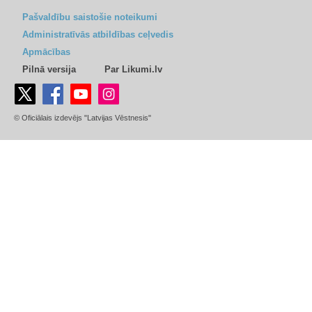
Pašvaldību saistošie noteikumi
Administratīvās atbildības ceļvedis
Apmācības
Pilnā versija
Par Likumi.lv
© Oficiālais izdevējs "Latvijas Vēstnesis"