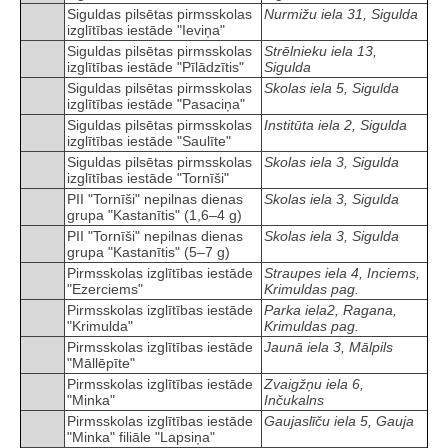
Siguldas pilsētas pirmsskolas
Nurmižu iela 31, Sigulda
izglītības iestāde "Ieviņa"
Siguldas pilsētas pirmsskolas
Strēlnieku iela 13,
izglītības iestāde "Pīlādzītis"
Sigulda
Siguldas pilsētas pirmsskolas
Skolas iela 5, Sigulda
izglītības iestāde "Pasaciņa"
Siguldas pilsētas pirmsskolas
Institūta iela 2, Sigulda
izglītības iestāde "Saulīte"
Siguldas pilsētas pirmsskolas
Skolas iela 3, Sigulda
izglītības iestāde "Tornīši"
PII "Tornīši" nepilnas dienas
Skolas iela 3, Sigulda
grupa "Kastanītis" (1,6–4 g)
PII "Tornīši" nepilnas dienas
Skolas iela 3, Sigulda
grupa "Kastanītis" (5–7 g)
Pirmsskolas izglītības iestāde
Straupes iela 4, Inciems,
"Ezerciems"
Krimuldas pag.
Pirmsskolas izglītības iestāde
Parka iela2, Ragana,
"Krimulda"
Krimuldas pag.
Pirmsskolas izglītības iestāde
Jaunā iela 3, Mālpils
"Māllēpīte"
Pirmsskolas izglītības iestāde
Zvaigžņu iela 6,
"Minka"
Inčukalns
Pirmsskolas izglītības iestāde
Gaujaslīču iela 5, Gauja
"Minka" filiāle "Lapsiņa"