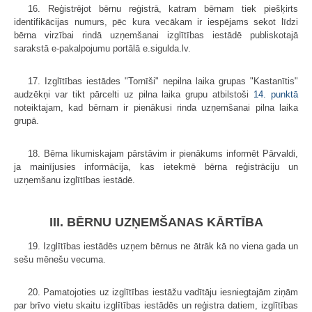
16. Reģistrējot bērnu reģistrā, katram bērnam tiek piešķirts
identifikācijas numurs, pēc kura vecākam ir iespējams sekot līdzi
bērna virzībai rindā uzņemšanai izglītības iestādē publiskotajā
sarakstā e-pakalpojumu portālā e.sigulda.lv.
17. Izglītības iestādes "Tornīši" nepilna laika grupas "Kastanītis"
audzēkņi var tikt pārcelti uz pilna laika grupu atbilstoši
14. punktā
noteiktajam, kad bērnam ir pienākusi rinda uzņemšanai pilna laika
grupā.
18. Bērna likumiskajam pārstāvim ir pienākums informēt Pārvaldi,
ja mainījusies informācija, kas ietekmē bērna reģistrāciju un
uzņemšanu izglītības iestādē.
III. BĒRNU UZŅEMŠANAS KĀRTĪBA
19. Izglītības iestādēs uzņem bērnus ne ātrāk kā no viena gada un
sešu mēnešu vecuma.
20. Pamatojoties uz izglītības iestāžu vadītāju iesniegtajām ziņām
par brīvo vietu skaitu izglītības iestādēs un reģistra datiem, izglītības