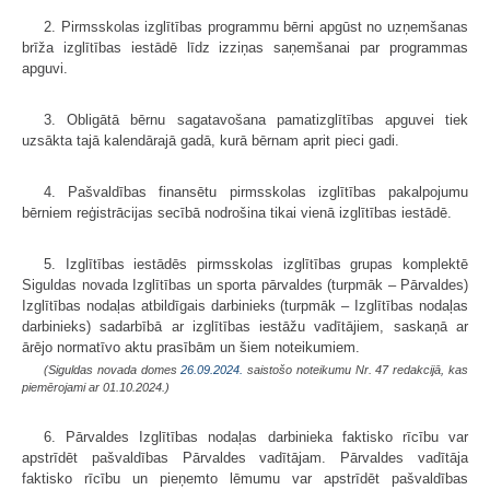
2. Pirmsskolas izglītības programmu bērni apgūst no uzņemšanas
brīža izglītības iestādē līdz izziņas saņemšanai par programmas
apguvi.
3. Obligātā bērnu sagatavošana pamatizglītības apguvei tiek
uzsākta tajā kalendārajā gadā, kurā bērnam aprit pieci gadi.
4. Pašvaldības finansētu pirmsskolas izglītības pakalpojumu
bērniem reģistrācijas secībā nodrošina tikai vienā izglītības iestādē.
5. Izglītības iestādēs pirmsskolas izglītības grupas komplektē
Siguldas novada Izglītības un sporta pārvaldes (turpmāk – Pārvaldes)
Izglītības nodaļas atbildīgais darbinieks (turpmāk – Izglītības nodaļas
darbinieks) sadarbībā ar izglītības iestāžu vadītājiem, saskaņā ar
ārējo normatīvo aktu prasībām un šiem noteikumiem.
(Siguldas novada domes
26.09.2024.
saistošo noteikumu Nr. 47 redakcijā, kas
piemērojami ar 01.10.2024.)
6. Pārvaldes Izglītības nodaļas darbinieka faktisko rīcību var
apstrīdēt pašvaldības Pārvaldes vadītājam. Pārvaldes vadītāja
faktisko rīcību un pieņemto lēmumu var apstrīdēt pašvaldības