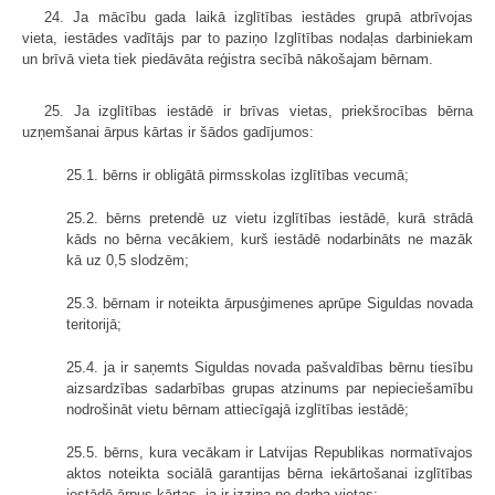
24. Ja mācību gada laikā izglītības iestādes grupā atbrīvojas
vieta, iestādes vadītājs par to paziņo Izglītības nodaļas darbiniekam
un brīvā vieta tiek piedāvāta reģistra secībā nākošajam bērnam.
25. Ja izglītības iestādē ir brīvas vietas, priekšrocības bērna
uzņemšanai ārpus kārtas ir šādos gadījumos:
25.1. bērns ir obligātā pirmsskolas izglītības vecumā;
25.2. bērns pretendē uz vietu izglītības iestādē, kurā strādā
kāds no bērna vecākiem, kurš iestādē nodarbināts ne mazāk
kā uz 0,5 slodzēm;
25.3. bērnam ir noteikta ārpusģimenes aprūpe Siguldas novada
teritorijā;
25.4. ja ir saņemts Siguldas novada pašvaldības bērnu tiesību
aizsardzības sadarbības grupas atzinums par nepieciešamību
nodrošināt vietu bērnam attiecīgajā izglītības iestādē;
25.5. bērns, kura vecākam ir Latvijas Republikas normatīvajos
aktos noteikta sociālā garantijas bērna iekārtošanai izglītības
iestādē ārpus kārtas, ja ir izziņa no darba vietas;