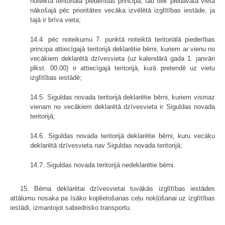
noteiktā teritoriālā piederības principa, tad tiek piedāvāta vieta
nākošajā pēc prioritātes vecāka izvēlētā izglītības iestāde, ja
tajā ir brīva vieta;
14.4. pēc noteikumu 7. punktā noteiktā teritoriālā piederības
principa attiecīgajā teritorijā deklarētie bērni, kuriem ar vienu no
vecākiem deklarētā dzīvesvieta (uz kalendārā gada 1. janvāri
plkst. 00.00) ir attiecīgajā teritorijā, kurā pretendē uz vietu
izglītības iestādē;
14.5. Siguldas novada teritorijā deklarētie bērni, kuriem vismaz
vienam no vecākiem deklarētā dzīvesvieta ir Siguldas novada
teritorijā;
14.6. Siguldas novada teritorijā deklarētie bērni, kuru vecāku
deklarētā dzīvesvieta nav Siguldas novada teritorijā;
14.7. Siguldas novada teritorijā nedeklarētie bērni.
15. Bērna deklarētai dzīvesvietai tuvākās izglītības iestādes
attālumu nosaka pa īsāko koplietošanas ceļu nokļūšanai uz izglītības
iestādi, izmantojot sabiedrisko transportu.