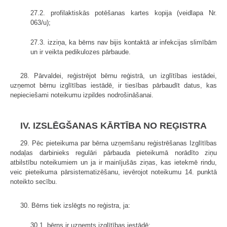
27.2. profilaktiskās potēšanas kartes kopija (veidlapa Nr.
063/u);
27.3. izziņa, ka bērns nav bijis kontaktā ar infekcijas slimībām
un ir veikta pedikulozes pārbaude.
28. Pārvaldei, reģistrējot bērnu reģistrā, un izglītības iestādei,
uzņemot bērnu izglītības iestādē, ir tiesības pārbaudīt datus, kas
nepieciešami noteikumu izpildes nodrošināšanai.
IV. IZSLĒGŠANAS KĀRTĪBA NO REĢISTRA
29. Pēc pieteikuma par bērna uzņemšanu reģistrēšanas Izglītības
nodaļas darbinieks regulāri pārbauda pieteikumā norādīto ziņu
atbilstību noteikumiem un ja ir mainījušās ziņas, kas ietekmē rindu,
veic pieteikuma pārsistematizēšanu, ievērojot noteikumu 14. punktā
noteikto secību.
30. Bērns tiek izslēgts no reģistra, ja:
30.1. bērns ir uzņemts izglītības iestādē;