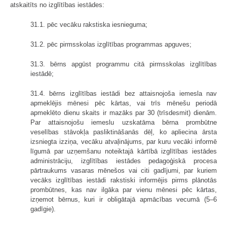
atskaitīts no izglītības iestādes:
31.1. pēc vecāku rakstiska iesnieguma;
31.2. pēc pirmsskolas izglītības programmas apguves;
31.3. bērns apgūst programmu citā pirmsskolas izglītības
iestādē;
31.4. bērns izglītības iestādi bez attaisnojoša iemesla nav
apmeklējis mēnesi pēc kārtas, vai trīs mēnešu periodā
apmeklēto dienu skaits ir mazāks par 30 (trīsdesmit) dienām.
Par attaisnojošu iemeslu uzskatāma bērna prombūtne
veselības stāvokļa pasliktināšanās dēļ, ko apliecina ārsta
izsniegta izziņa, vecāku atvaļinājums, par kuru vecāki informē
līgumā par uzņemšanu noteiktajā kārtībā izglītības iestādes
administrāciju, izglītības iestādes pedagoģiskā procesa
pārtraukums vasaras mēnešos vai citi gadījumi, par kuriem
vecāks izglītības iestādi rakstiski informējis pirms plānotās
prombūtnes, kas nav ilgāka par vienu mēnesi pēc kārtas,
izņemot bērnus, kuri ir obligātajā apmācības vecumā (5–6
gadīgie).