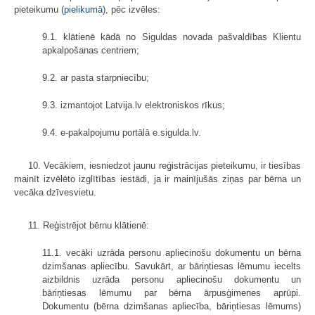
pieteikumu (
pielikumā
), pēc izvēles:
9.1. klātienē kādā no Siguldas novada pašvaldības Klientu
apkalpošanas centriem;
9.2. ar pasta starpniecību;
9.3. izmantojot Latvija.lv elektroniskos rīkus;
9.4. e-pakalpojumu portālā e.sigulda.lv.
10. Vecākiem, iesniedzot jaunu reģistrācijas pieteikumu, ir tiesības
mainīt izvēlēto izglītības iestādi, ja ir mainījušās ziņas par bērna un
vecāka dzīvesvietu.
11. Reģistrējot bērnu klātienē:
11.1. vecāki uzrāda personu apliecinošu dokumentu un bērna
dzimšanas apliecību. Savukārt, ar bāriņtiesas lēmumu iecelts
aizbildnis uzrāda personu apliecinošu dokumentu un
bāriņtiesas lēmumu par bērna ārpusģimenes aprūpi.
Dokumentu (bērna dzimšanas apliecība, bāriņtiesas lēmums)