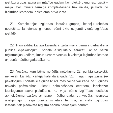
iestāžu grupas jaunajam mācību gadam komplektē vienu reizi gadā –
maijā. Pēc minētā termiņa komplektēšana tiek veikta, ja kādā no
izglītības iestādēm ir pieejama brīva vieta.
21. Komplektējot izglītības iestāžu grupas, iespēju robežās
nodrošina, lai vienas ģimenes bērni tiktu uzņemti vienā izglītības
iestādē.
22. Pašvaldība kārtējā kalendārā gada maija pirmajā darba dienā
publicē e-pakalpojumu portālā e.sigulda.lv sarakstu ar to bērnu
reģistrācijas kodiem, kurus uzņem vecāku izvēlētajā izglītības iestādē
ar jaunā mācību gada sākumu.
23. Vecāks, kuru bērns norādīts noteikumu 22. punkta sarakstā,
ne vēlāk kā līdz kārtējā kalendārā gada 31. maijam apstiprina (e-
pakalpojumu portālā e.sigulda.lv atzīmes veidā vai kādā no Siguldas
novada pašvaldības klientu apkalpošanas centriem, iesniedzot
iesniegumu) savu piekrišanu, ka viņa bērns izglītības iestādes
apmeklējumu uzsāks ar jauno mācību gadu. Ja vecāks nesniedz
apstiprinājumu šajā punktā minētajā termiņā, šī vieta izglītības
iestādē tiek piedāvāta reģistra secībā nākošajam bērnam.