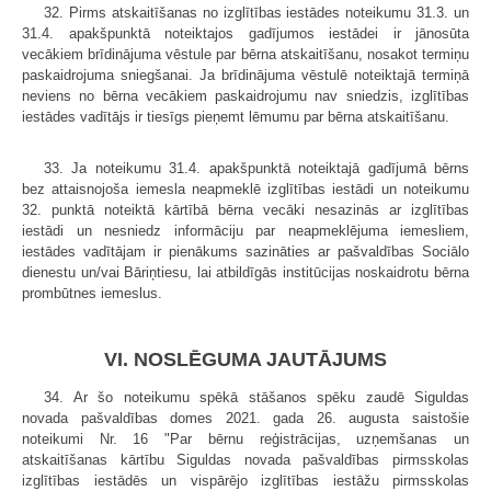
32. Pirms atskaitīšanas no izglītības iestādes noteikumu 31.3. un
31.4. apakšpunktā noteiktajos gadījumos iestādei ir jānosūta
vecākiem brīdinājuma vēstule par bērna atskaitīšanu, nosakot termiņu
paskaidrojuma sniegšanai. Ja brīdinājuma vēstulē noteiktajā termiņā
neviens no bērna vecākiem paskaidrojumu nav sniedzis, izglītības
iestādes vadītājs ir tiesīgs pieņemt lēmumu par bērna atskaitīšanu.
33. Ja noteikumu 31.4. apakšpunktā noteiktajā gadījumā bērns
bez attaisnojoša iemesla neapmeklē izglītības iestādi un noteikumu
32. punktā noteiktā kārtībā bērna vecāki nesazinās ar izglītības
iestādi un nesniedz informāciju par neapmeklējuma iemesliem,
iestādes vadītājam ir pienākums sazināties ar pašvaldības Sociālo
dienestu un/vai Bāriņtiesu, lai atbildīgās institūcijas noskaidrotu bērna
prombūtnes iemeslus.
VI. NOSLĒGUMA JAUTĀJUMS
34. Ar šo noteikumu spēkā stāšanos spēku zaudē Siguldas
novada pašvaldības domes 2021. gada 26. augusta saistošie
noteikumi Nr. 16 "Par bērnu reģistrācijas, uzņemšanas un
atskaitīšanas kārtību Siguldas novada pašvaldības pirmsskolas
izglītības iestādēs un vispārējo izglītības iestāžu pirmsskolas