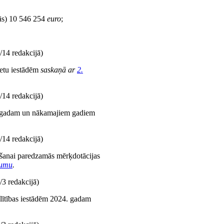
gās) 10 546 254
euro
;
/14 redakcijā)
žetu iestādēm
saskaņā ar
2.
/14 redakcijā)
4. gadam un nākamajiem gadiem
/14 redakcijā)
ēšanai paredzamās mērķdotācijas
kumu
.
3 redakcijā)
glītības iestādēm 2024. gadam