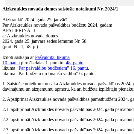
Aizkraukles novada domes saistošie noteikumi Nr. 2024/1
Aizkrauklē 2024. gada 25. janvārī
Par Aizkraukles novada pašvaldības budžetu 2024. gadam
APSTIPRINĀTI
ar Aizkraukles novada domes
2024. gada 25. janvāra sēdes lēmumu Nr. 58
(prot. Nr. 1, 58. p.)
Izdoti saskaņā ar
Pašvaldību likuma
10. panta
pirmās daļas 1. punktu,
48. pantu
,
likuma "
Par pašvaldību budžetiem
"
16. pantu
,
likuma "Par budžetu un finanšu vadību" 6. pantu
1. Saistošie noteikumi nosaka Aizkraukles novada pašvaldības 2024.
dāvinājumu un aizņēmumu apmēru, kā arī budžeta izpildītāju pienāku
2. Apstiprināt Aizkraukles novada pašvaldības pamatbudžetu 2024. 
2.1. apstiprināt Aizkraukles novada pašvaldības 2024. gada pamatb
2.2. apstiprināt Aizkraukles novada pašvaldības 2024. gada pamatb
2.3. apstiprināt Aizkraukles novada pašvaldības 2024. gada pamatbu