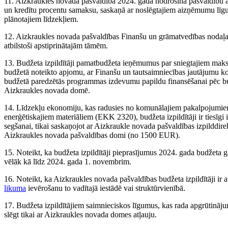
11. Aizkraukles novada pašvaldība 2024. gadā nodrošina pašvaldī
un kredītu procentu samaksu, saskaņā ar noslēgtajiem aizņēmumu lī
plānotajiem līdzekļiem.
12. Aizkraukles novada pašvaldības Finanšu un grāmatvedības nodaļai i
atbilstoši apstiprinātajām tāmēm.
13. Budžeta izpildītāji pamatbudžeta ieņēmumus par sniegtajiem mak
budžetā noteikto apjomu, ar Finanšu un tautsaimniecības jautājumu ko
budžetā paredzētās programmas izdevumu papildu finansēšanai pēc bu
Aizkraukles novada domē.
14. Līdzekļu ekonomiju, kas radusies no komunālajiem pakalpojum
enerģētiskajiem materiāliem (EKK 2320), budžeta izpildītāji ir tiesīgi
segšanai, tikai saskaņojot ar Aizkraukle novada pašvaldības izpilddi
Aizkraukles novada pašvaldības domi (no 1500 EUR).
15. Noteikt, ka budžeta izpildītāji pieprasījumus 2024. gada budžeta 
vēlāk kā līdz 2024. gada 1. novembrim.
16. Noteikt, ka Aizkraukles novada pašvaldības budžeta izpildītāji ir a
likuma
ievērošanu to vadītajā iestādē vai struktūrvienībā.
17. Budžeta izpildītājiem saimnieciskos līgumus, kas rada apgrūtinā
slēgt tikai ar Aizkraukles novada domes atļauju.