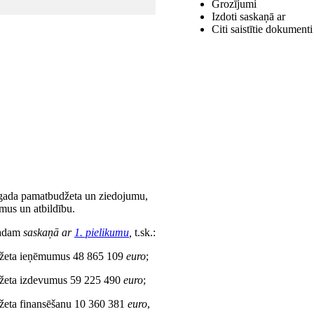
Grozījumi
Izdoti saskaņā ar
Citi saistītie dokumenti
 gada pamatbudžeta un ziedojumu,
mus un atbildību.
gadam
saskaņā ar
1. pielikumu
,
t.sk.:
udžeta ieņēmumus 48 865 109
euro
;
udžeta izdevumus 59 225 490
euro
;
džeta finansēšanu 10 360 381
euro
,