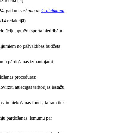
3 redakcijā)
024. gadam
saskaņā ar
4. pielikumu
.
/14 redakcijā)
 dotāciju apmēru sporta biedrībām
dījumiem no pašvaldības budžeta
šumu pārdošanas izmantojami
rdošanas procedūras;
rzīti attiecīgās teritorijas iestāžu
psaimniekošanas fonds, kuram tiek
mju pārdošanas, lēmumu par