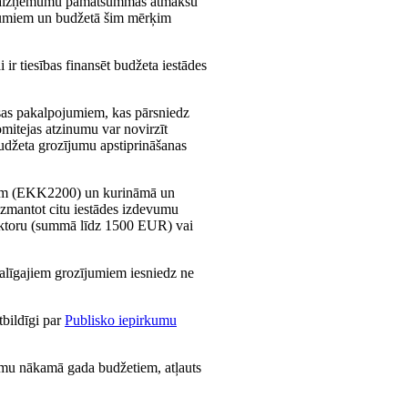
bu aizņēmumu pamatsummas atmaksu
gumiem un budžetā šim mērķim
r tiesības finansēt budžeta iestādes
sas pakalpojumiem, kas pārsniedz
mitejas atzinumu var novirzīt
džeta grozījumu apstiprināšanas
iem (EKK2200) un kurināmā un
 izmantot citu iestādes izdevumu
rektoru (summā līdz 1500 EUR) vai
galīgajiem grozījumiem iesniedz ne
tbildīgi par
Publisko iepirkumu
jumu nākamā gada budžetiem, atļauts