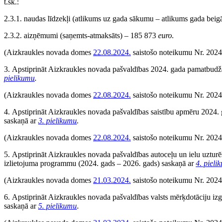
t.sk.:
2.3.1. naudas līdzekļi (atlikums uz gada sākumu – atlikums gada bei
2.3.2. aizņēmumi (saņemts-atmaksāts) – 185 873
euro.
(Aizkraukles novada domes
22.08.2024.
saistošo noteikumu Nr. 2024
3. Apstiprināt Aizkraukles novada pašvaldības 2024. gada pamatbud
pielikumu
.
(Aizkraukles novada domes
22.08.2024.
saistošo noteikumu Nr. 2024
4. Apstiprināt Aizkraukles novada pašvaldības saistību apmēru 202
saskaņā ar
3. pielikumu
.
(Aizkraukles novada domes
22.08.2024.
saistošo noteikumu Nr. 2024
5. Apstiprināt Aizkraukles novada pašvaldības autoceļu un ielu uztur
izlietojuma programmu (2024. gads – 2026. gads) saskaņā ar
4. pieli
(Aizkraukles novada domes
21.03.2024.
saistošo noteikumu Nr. 2024/
6. Apstiprināt Aizkraukles novada pašvaldības valsts mērķdotāciju iz
saskaņā ar
5. pielikumu
.