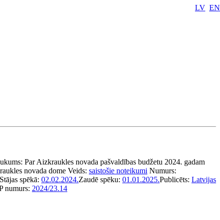
LV
EN
aukums:
Par Aizkraukles novada pašvaldības budžetu 2024. gadam
raukles novada dome
Veids:
saistošie noteikumi
Numurs:
Stājas spēkā:
02.02.2024.
Zaudē spēku:
01.01.2025.
Publicēts:
Latvijas
P numurs:
2024/23.14