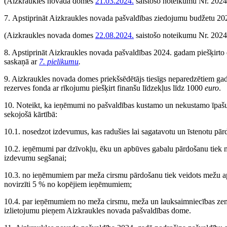
(Aizkraukles novada domes
21.03.2024.
saistošo noteikumu Nr. 2024/
7. Apstiprināt Aizkraukles novada pašvaldības ziedojumu budžetu 2
(Aizkraukles novada domes
22.08.2024.
saistošo noteikumu Nr. 2024
8. Apstiprināt Aizkraukles novada pašvaldības 2024. gadam piešķirto
saskaņā ar
7. pielikumu
.
9. Aizkraukles novada domes priekšsēdētājs tiesīgs neparedzētiem ga
rezerves fonda ar rīkojumu piešķirt finanšu līdzekļus līdz 1000
euro
.
10. Noteikt, ka ieņēmumi no pašvaldības kustamo un nekustamo īpa
sekojošā kārtībā:
10.1. nosedzot izdevumus, kas radušies lai sagatavotu un īstenotu pā
10.2. ieņēmumi par dzīvokļu, ēku un apbūves gabalu pārdošanu tiek novi
izdevumu segšanai;
10.3. no ieņēmumiem par meža cirsmu pārdošanu tiek veidots mežu a
novirzīti 5 % no kopējiem ieņēmumiem;
10.4. par ieņēmumiem no meža cirsmu, meža un lauksaimniecības ze
izlietojumu pieņem Aizkraukles novada pašvaldības dome.