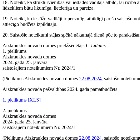
18. Noteikt, ka struktūrvienības vai iestādes vadītājs atbild, lai rīcīb
līdzekļiem būtu likumīga, lietderīga un pareiza.
19. Noteikt, ka iestāžu vadītāji ir personīgi atbildīgi par šo saistošo n
attiecīgo budžeta izpildītāju.
20. Saistošie noteikumi stājas spēkā nākamajā dienā pēc to parakstīša
Aizkraukles novada domes priekšsēdētājs
L. Līdums
1. pielikums
Aizkraukles novada domes
2024. gada 25. janvāra
saistošajiem noteikumiem Nr. 2024/1
(Pielikums Aizkraukles novada domes
22.08.2024.
saistošo noteikumu
Aizkraukles novada pašvaldības 2024. gada pamatbudžets
1. pielikums [XLS]
2. pielikums
Aizkraukles novada domes
2024. gada 25. janvāra
saistošajiem noteikumiem Nr. 2024/1
(Pielikums Aizkraukles novada domes
22.08.2024.
saistošo noteikumu