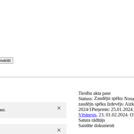
meklēt
Tiesību akta pase
Zaudējis spēku
Statuss:
Nos
zaudējis spēku
Izdevējs:
Aizk
2024/1
Pieņemts:
25.01.2024.
mi.
Vēstnesis
, 23, 01.02.2024.
O
Satura rādītājs
Saistītie dokumenti