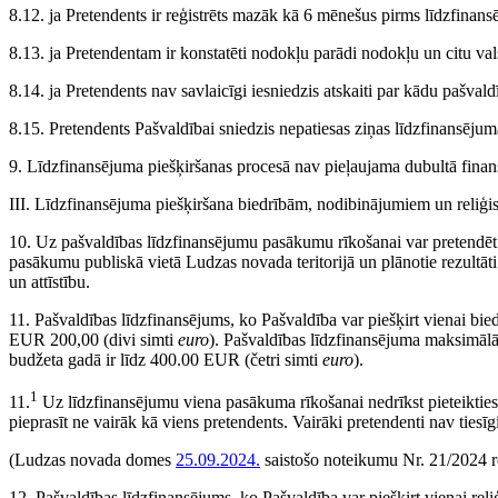
8.12. ja Pretendents ir reģistrēts mazāk kā 6 mēnešus pirms līdzfinan
8.13. ja Pretendentam ir konstatēti nodokļu parādi nodokļu un citu v
8.14. ja Pretendents nav savlaicīgi iesniedzis atskaiti par kādu pašval
8.15. Pretendents Pašvaldībai sniedzis nepatiesas ziņas līdzfinansējuma
9. Līdzfinansējuma piešķiršanas procesā nav pieļaujama dubultā fin
III. Līdzfinansējuma piešķiršana biedrībām, nodibinājumiem un reliģ
10. Uz pašvaldības līdzfinansējumu pasākumu rīkošanai var pretendēt b
pasākumu publiskā vietā Ludzas novada teritorijā un plānotie rezultāti
un attīstību.
11. Pašvaldības līdzfinansējums, ko Pašvaldība var piešķirt vienai bi
EUR 200,00 (divi simti
euro
). Pašvaldības līdzfinansējuma maksimāl
budžeta gadā ir līdz 400.00 EUR (četri simti
euro
).
1
11.
Uz līdzfinansējumu viena pasākuma rīkošanai nedrīkst pieteikties 
pieprasīt ne vairāk kā viens pretendents. Vairāki pretendenti nav ties
(Ludzas novada domes
25.09.2024.
saistošo noteikumu Nr. 21/2024 r
12. Pašvaldības līdzfinansējums, ko Pašvaldība var piešķirt vienai reli