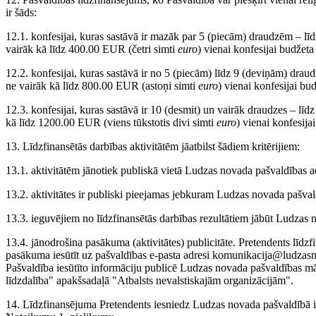
ir šāds:
12.1. konfesijai, kuras sastāvā ir mazāk par 5 (piecām) draudzēm – l
vairāk kā līdz 400.00 EUR (četri simti
euro
) vienai konfesijai budžeta
12.2. konfesijai, kuras sastāvā ir no 5 (piecām) līdz 9 (deviņām) dra
ne vairāk kā līdz 800.00 EUR (astoņi simti
euro
) vienai konfesijai bu
12.3. konfesijai, kuras sastāvā ir 10 (desmit) un vairāk draudzes – lī
kā līdz 1200.00 EUR (viens tūkstotis divi simti
euro
) vienai konfesija
13. Līdzfinansētās darbības aktivitātēm jāatbilst šādiem kritērijiem:
13.1. aktivitātēm jānotiek publiskā vietā Ludzas novada pašvaldības adm
13.2. aktivitātes ir publiski pieejamas jebkuram Ludzas novada pašval
13.3. ieguvējiem no līdzfinansētās darbības rezultātiem jābūt Ludzas 
13.4. jānodrošina pasākuma (aktivitātes) publicitāte. Pretendents līd
pasākuma iesūtīt uz pašvaldības e-pasta adresi komunikacija@ludzasn
Pašvaldība iesūtīto informāciju publicē Ludzas novada pašvaldības m
līdzdalība" apakšsadaļā "Atbalsts nevalstiskajām organizācijām".
14. Līdzfinansējuma Pretendents iesniedz Ludzas novada pašvaldībā 