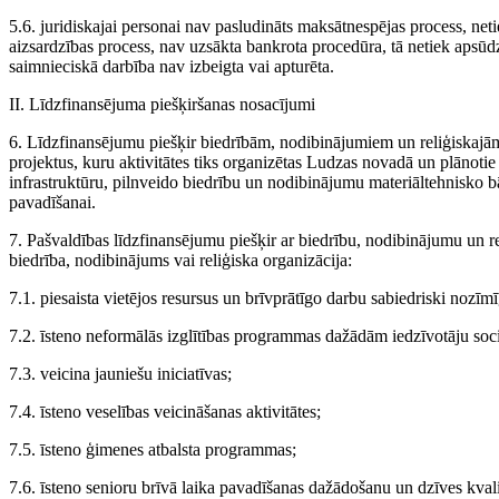
5.6. juridiskajai personai nav pasludināts maksātnespējas process, netiek
aizsardzības process, nav uzsākta bankrota procedūra, tā netiek apsū
saimnieciskā darbība nav izbeigta vai apturēta.
II. Līdzfinansējuma piešķiršanas nosacījumi
6. Līdzfinansējumu piešķir biedrībām, nodibinājumiem un reliģiskajā
projektus, kuru aktivitātes tiks organizētas Ludzas novadā un plānotie r
infrastruktūru, pilnveido biedrību un nodibinājumu materiāltehnisko bāz
pavadīšanai.
7. Pašvaldības līdzfinansējumu piešķir ar biedrību, nodibinājumu un r
biedrība, nodibinājums vai reliģiska organizācija:
7.1. piesaista vietējos resursus un brīvprātīgo darbu sabiedriski nozīm
7.2. īsteno neformālās izglītības programmas dažādām iedzīvotāju so
7.3. veicina jauniešu iniciatīvas;
7.4. īsteno veselības veicināšanas aktivitātes;
7.5. īsteno ģimenes atbalsta programmas;
7.6. īsteno senioru brīvā laika pavadīšanas dažādošanu un dzīves kval