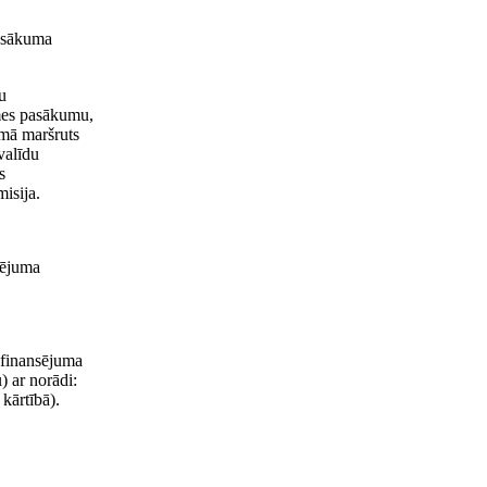
pasākuma
u
īmes pasākumu,
umā maršruts
valīdu
s
isija.
sējuma
 finansējuma
) ar norādi:
kārtībā).