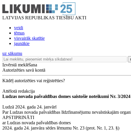
LATVIJAS REPUBLIKAS TIESĪBU AKTI
veidi
tēmas
visvairāk skatītie
jaunākie
uz sākumu
Izvērstā meklēšana
Autorizēties savā kontā
Kādēļ autorizēties vai reģistrēties?
Attēlotā redakcija
Ludzas novada pašvaldības domes saistošie noteikumi Nr. 3/2024
Ludzā 2024. gada 24. janvārī
Par Ludzas novada pašvaldības līdzfinansējumu nevalstiskajām organi
APSTIPRINĀTI
ar Ludzas novada pašvaldības domes
2024. gada 24. janvāra sēdes lēmumu Nr. 23 (prot. Nr. 1, 23. §)