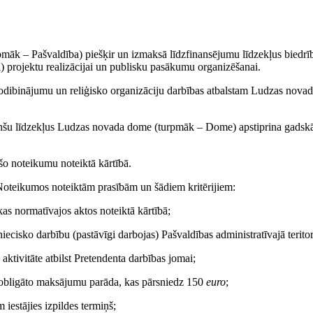
pmāk – Pašvaldība) piešķir un izmaksā līdzfinansējumu līdzekļus biedr
 projektu realizācijai un publisku pasākumu organizēšanai.
, nodibinājumu un reliģisko organizāciju darbības atbalstam Ludzas nova
anšu līdzekļus Ludzas novada dome (turpmāk – Dome) apstiprina gadskā
šo noteikumu noteiktā kārtībā.
t Noteikumos noteiktām prasībām un šādiem kritērijiem:
ikas normatīvajos aktos noteiktā kārtībā;
ecisko darbību (pastāvīgi darbojas) Pašvaldības administratīvajā teritor
aktivitāte atbilst Pretendenta darbības jomai;
o obligāto maksājumu parāda, kas pārsniedz 150
euro
;
 iestājies izpildes termiņš;