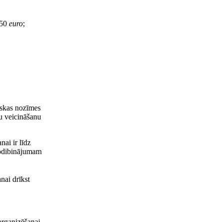
150
euro
;
iskas nozīmes
šu veicināšanu
ai ir līdz
nodibinājumam
nai drīkst
 organizēšanai