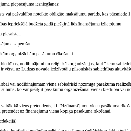
sējuma pieprasījuma iesniegšanas;
alsts vai pašvaldību noteikto obligāto maksājumu parāds, kas pārsniedz 
dības iepriekšējā budžeta gadā piešķirtā līdzfinansējuma izlietojumu;
 piesaistei.
ansējuma saņemšana.
iskām organizācijām pasākumu rīkošanai
iedrības, nodibinājumi un reliģiskās organizācijas, kuri īsteno sabiedr
 ir vērsti uz Ludzas novada iedzīvotāju pilsoniskās sabiedrības aktivitā
edrībai vai nodibinājumam viena sabiedriski nozīmīga pasākuma realizēšan
ā summa, ko var piešķirt pasākumu organizēšanai vienai biedrībai vai 
vairāk kā viens pretendents, t.i. līdzfinansējumu viena pasākuma rīkoša
īgi pretendēt uz finansējumu viena kopīga pasākuma rīkošanai.
edakcijā)
ģiskai konfesijai nozīmīgu reliģisku pasākumu (reliģiskie svētki u.tml.)