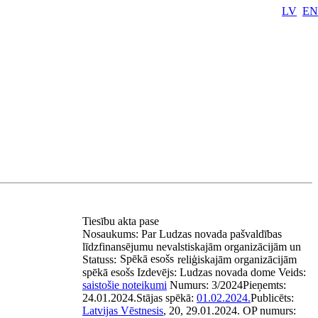
LV
EN
Tiesību akta pase
Nosaukums:
Par Ludzas novada pašvaldības
līdzfinansējumu nevalstiskajām organizācijām un
Spēkā esošs
Statuss:
reliģiskajām organizācijām
spēkā esošs
Izdevējs:
Ludzas novada dome
Veids:
saistošie noteikumi
Numurs:
3/2024
Pieņemts:
24.01.2024.
Stājas spēkā:
01.02.2024.
Publicēts:
Latvijas Vēstnesis
, 20, 29.01.2024.
OP numurs: