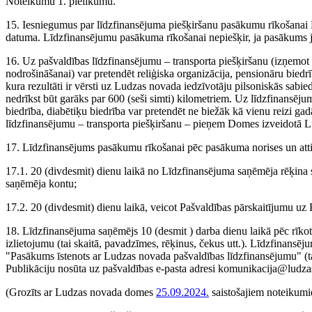
Noteikumu 1. pielikumu.
15. Iesniegumus par līdzfinansējuma piešķiršanu pasākumu rīkošanai 
datuma. Līdzfinansējumu pasākuma rīkošanai nepiešķir, ja pasākums ja
16. Uz pašvaldības līdzfinansējumu – transporta piešķiršanu (izņemot 
nodrošināšanai) var pretendēt reliģiska organizācija, pensionāru biedr
kura rezultāti ir vērsti uz Ludzas novada iedzīvotāju pilsoniskās sabie
nedrīkst būt garāks par 600 (seši simti) kilometriem. Uz līdzfinansējum
biedrība, diabētiķu biedrība var pretendēt ne biežāk kā vienu reizi g
līdzfinansējumu – transporta piešķiršanu – pieņem Domes izveidotā Lu
17. Līdzfinansējums pasākumu rīkošanai pēc pasākuma norises un attie
17.1. 20 (divdesmit) dienu laikā no Līdzfinansējuma saņēmēja rēķina
saņēmēja kontu;
17.2. 20 (divdesmit) dienu laikā, veicot Pašvaldības pārskaitījumu uz
18. Līdzfinansējuma saņēmējs 10 (desmit ) darba dienu laikā pēc rīko
izlietojumu (tai skaitā, pavadzīmes, rēķinus, čekus utt.). Līdzfinansēj
"Pasākums īstenots ar Ludzas novada pašvaldības līdzfinansējumu" (tai
Publikāciju nosūta uz pašvaldības e-pasta adresi komunikacija@ludza
(Grozīts ar Ludzas novada domes
25.09.2024.
saistošajiem noteikum