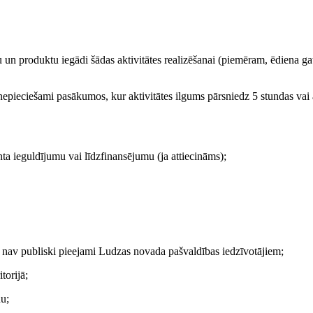
anu un produktu iegādi šādas aktivitātes realizēšanai (piemēram, ēdiena g
pieciešami pasākumos, kur aktivitātes ilgums pārsniedz 5 stundas vai a
ta ieguldījumu vai līdzfinansējumu (ja attiecināms);
un nav publiski pieejami Ludzas novada pašvaldības iedzīvotājiem;
torijā;
nu;