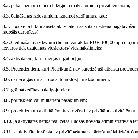
8.2. pabalstiem un citiem līdzīgiem maksājumiem privātpersonām;
8.3. ēdināšanas izdevumiem, izņemot gadījumus, kad:
8.3.1. galvenā līdzfinansētā aktivitāte ir saistīta ar ēdiena pagatavoš
radošās darbnīcas);
8.3.2. ēdināšanas izdevumi (bet ne vairāk kā EUR 100,00 apmērā) ir ne
ietvaros tiek uzaicināts vieslektors/ viesmākslinieks;
8.4. aktivitātēm, kuru mērķis ir gūt peļņu;
8.5. Pretendentiem, kuri Pieteikumā nav paredzējuši atbalsta pretenden
8.6. darba algas un ar to saistīto nodokļu maksājumiem;
8.7. grāmatvedības pakalpojumiem;
8.8. politiskiem vai militāriem pasākumiem;
8.9. projektiem un aktivitātēm, kas ir vērsti uz privātām aktivitātēm 
8.10. ja aktivitātes netiks realizētas Ludzas novada administratīvajā teri
8.11. ja aktivitāte ir vērsta uz privātīpašuma sakārtošanu/ labiekārtoša