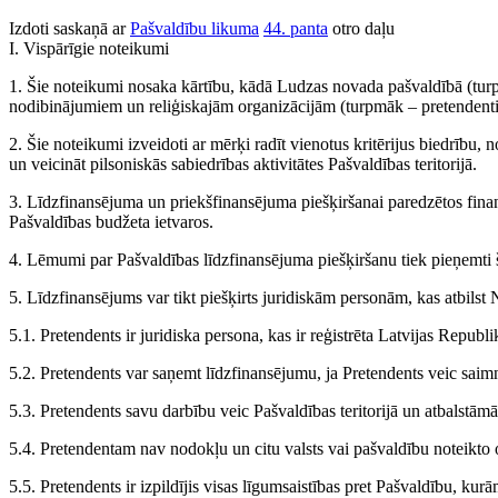
Izdoti saskaņā ar
Pašvaldību likuma
44. panta
otro daļu
I. Vispārīgie noteikumi
1. Šie noteikumi nosaka kārtību, kādā Ludzas novada pašvaldībā (tur
nodibinājumiem un reliģiskajām organizācijām (turpmāk – pretendenti)
2. Šie noteikumi izveidoti ar mērķi radīt vienotus kritērijus biedrību
un veicināt pilsoniskās sabiedrības aktivitātes Pašvaldības teritorijā.
3. Līdzfinansējuma un priekšfinansējuma piešķiršanai paredzētos fin
Pašvaldības budžeta ietvaros.
4. Lēmumi par Pašvaldības līdzfinansējuma piešķiršanu tiek pieņemti 
5. Līdzfinansējums var tikt piešķirts juridiskām personām, kas atbils
5.1. Pretendents ir juridiska persona, kas ir reģistrēta Latvijas Republ
5.2. Pretendents var saņemt līdzfinansējumu, ja Pretendents veic saimni
5.3. Pretendents savu darbību veic Pašvaldības teritorijā un atbalstāmā 
5.4. Pretendentam nav nodokļu un citu valsts vai pašvaldību noteikt
5.5. Pretendents ir izpildījis visas līgumsaistības pret Pašvaldību, kurām