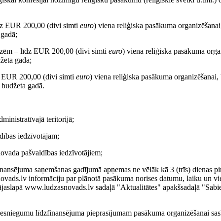
īdz EUR 200,00 (divi simti
euro
) viena reliģiska pasākuma organizēšanai
 gadā;
udzēm – līdz EUR 200,00 (divi simti
euro
) viena reliģiska pasākuma orga
džeta gadā;
dz EUR 200,00 (divi simti
euro
) viena reliģiska pasākuma organizēšanai, 
i budžeta gadā.
inistratīvajā teritorijā;
dības iedzīvotājam;
novada pašvaldības iedzīvotājiem;
zfinansējuma saņemšanas gadījumā apņemas ne vēlāk kā 3 (trīs) dienas p
ovads.lv informāciju par plānotā pasākuma norises datumu, laiku un vi
ājaslapā www.ludzasnovads.lv sadaļā "Aktualitātes" apakšsadaļā "Sabi
iesniegumu līdzfinansējuma pieprasījumam pasākuma organizēšanai sas