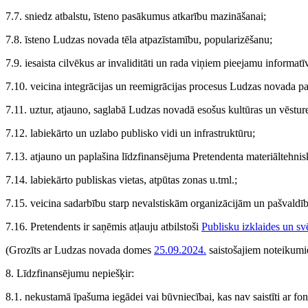
7.7. sniedz atbalstu, īsteno pasākumus atkarību mazināšanai;
7.8. īsteno Ludzas novada tēla atpazīstamību, popularizēšanu;
7.9. iesaista cilvēkus ar invaliditāti un rada viņiem pieejamu informatī
7.10. veicina integrācijas un reemigrācijas procesus Ludzas novada pa
7.11. uztur, atjauno, saglabā Ludzas novadā esošus kultūras un vēstur
7.12. labiekārto un uzlabo publisko vidi un infrastruktūru;
7.13. atjauno un paplašina līdzfinansējuma Pretendenta materiāltehnis
7.14. labiekārto publiskas vietas, atpūtas zonas u.tml.;
7.15. veicina sadarbību starp nevalstiskām organizācijām un pašvaldī
7.16. Pretendents ir saņēmis atļauju atbilstoši
Publisku izklaides un s
(Grozīts ar Ludzas novada domes
25.09.2024.
saistošajiem noteikum
8. Līdzfinansējumu nepiešķir:
8.1. nekustamā īpašuma iegādei vai būvniecībai, kas nav saistīti ar f