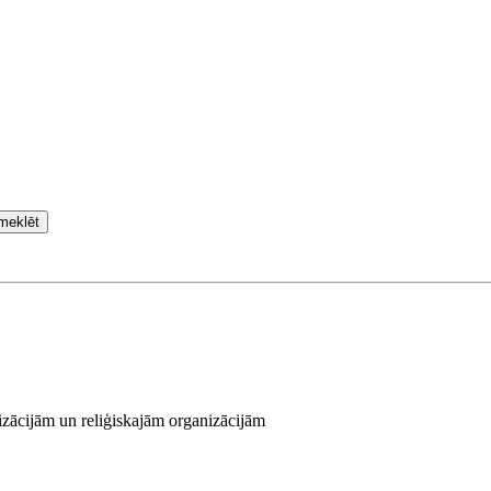
meklēt
zācijām un reliģiskajām organizācijām