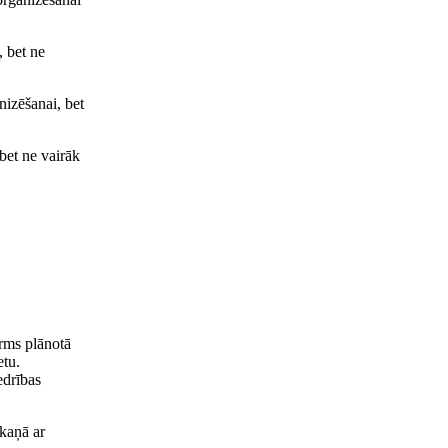
, bet ne
nizēšanai, bet
bet ne vairāk
irms plānotā
etu.
edrības
kaņā ar