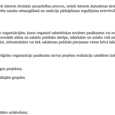
 īstenots tiesiskās aizsardzības process, netiek īstenots ārpustiesas ties
dzēta naudas atmazgāšanā un sankciju pārkāpšanas regulējuma neievēroš
m organizācijām, kuras organizē sabiedriskas nozīmes pasākumus vai re
ezultāti attīsta un sakārto publisko ārtelpu, labiekārto un uzlabo vidi u
i, infrastruktūru vai tiek sakārtotas publiski pieejamas vietas brīvā lai
eliģisko organizāciju pasākumu un/vai projektu realizāciju saistītiem iz
īgos projektos;
ciālajām grupām;
itātes uzlabošanu;