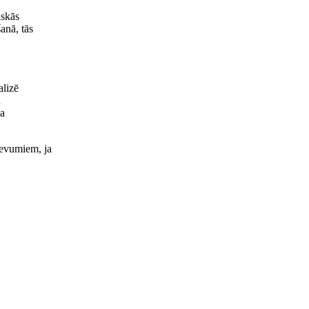
iskās
anā, tās
alizē
n
ka
devumiem, ja