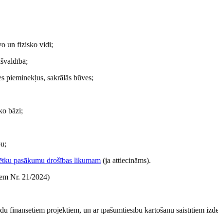
vo un fizisko vidi;
švaldībā;
es pieminekļus, sakrālās būves;
ko bāzi;
bu;
vētku pasākumu drošības likumam
(ja attiecināms).
iem Nr. 21/2024)
ondu finansētiem projektiem, un ar īpašumtiesību kārtošanu saistītiem i