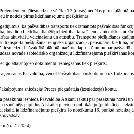
Pretendentiem jāiesniedz ne vēlāk kā 2 (divas) nedēļas pirms plānotā 
u ir noticis pirms līdzfinansējuma piešķiršanas.
gadījumus, ka pašvaldības transports tiek izmantots pašvaldības funkcij
ība, invalīdu biedrība, diabētiķu biedrība, kura īsteno sabiedriskas noz
drības aktivitāšu veicināšanu un attīstību. Transporta piešķiršanas gadīj
u transporta piešķiršanai reliģiska organizācija, pensionāru biedrība, in
adā, iesniedzot Pašvaldībā plānotā maršruta lapu. Lēmumu par pašvaldība
dzas novada sabiedrisko organizāciju līdzfinansējuma piešķiršanas kom
cīgo attaisnojošo dokumentu iesniegšanas tiek piešķirts:
 saņemšanas Pašvaldībā, veicot Pašvaldības pārskaitījumu uz Līdzfinan
 Pakalpojuma sniedzēja/ Preces piegādātāja (izsniedzēja) kontu.
tā pasākuma iesniedz Pašvaldībā Atskaiti (aktu) par pasākuma norisi un
uma saņēmējs papildus Atskaitei pievieno publikāciju (publikācijas tekstu
 skaitā ja līdzfinansējums piešķirts šo noteikumu 16. punktā noteiktajā 
snovads.lv.
iem Nr. 21/2024)