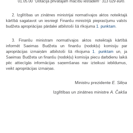
01.05.00 "Dotācija privātajām mācību iestādēm" 313 029
euro
.
2. Izglītības un zinātnes ministrijai normatīvajos aktos noteiktajā
kārtībā sagatavot un iesniegt Finanšu ministrijā pieprasījumu valsts
budžeta apropriācijas pārdalei atbilstoši šā rīkojuma
1. punktam
.
3. Finanšu ministram normatīvajos aktos noteiktajā kārtībā
informēt Saeimas Budžeta un finanšu (nodokļu) komisiju par
apropriācijas izmaiņām atbilstoši šā rīkojuma
1. punktam
un, ja
Saeimas Budžeta un finanšu (nodokļu) komisija piecu darbdienu laikā
pēc attiecīgās informācijas saņemšanas nav izteikusi iebildumus,
veikt apropriācijas izmaiņas.
Ministru prezidente
E. Siliņa
Izglītības un zinātnes ministre
A. Čakša