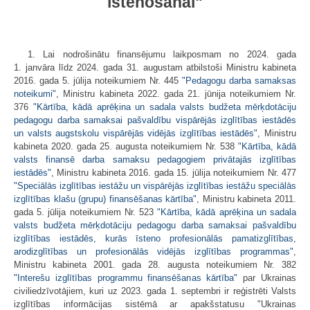
īstenošanai"
1. Lai nodrošinātu finansējumu laikposmam no 2024. gada
1. janvāra līdz 2024. gada 31. augustam atbilstoši Ministru kabineta
2016. gada 5. jūlija noteikumiem Nr. 445
"Pedagogu darba samaksas
noteikumi"
, Ministru kabineta 2022. gada 21. jūnija noteikumiem Nr.
376
"Kārtība, kādā aprēķina un sadala valsts budžeta mērķdotāciju
pedagogu darba samaksai pašvaldību vispārējās izglītības iestādēs
un valsts augstskolu vispārējās vidējās izglītības iestādēs"
, Ministru
kabineta 2020. gada 25. augusta noteikumiem Nr. 538
"Kārtība, kādā
valsts finansē darba samaksu pedagogiem privātajās izglītības
iestādēs"
, Ministru kabineta 2016. gada 15. jūlija noteikumiem Nr. 477
"Speciālās izglītības iestāžu un vispārējās izglītības iestāžu speciālās
izglītības klašu (grupu) finansēšanas kārtība"
, Ministru kabineta 2011.
gada 5. jūlija noteikumiem Nr. 523
"Kārtība, kādā aprēķina un sadala
valsts budžeta mērķdotāciju pedagogu darba samaksai pašvaldību
izglītības iestādēs, kurās īsteno profesionālās pamatizglītības,
arodizglītības un profesionālās vidējās izglītības programmas"
,
Ministru kabineta 2001. gada 28. augusta noteikumiem Nr. 382
"Interešu izglītības programmu finansēšanas kārtība"
par Ukrainas
civiliedzīvotājiem, kuri uz 2023. gada 1. septembri ir reģistrēti Valsts
izglītības informācijas sistēmā ar apakšstatusu "Ukrainas