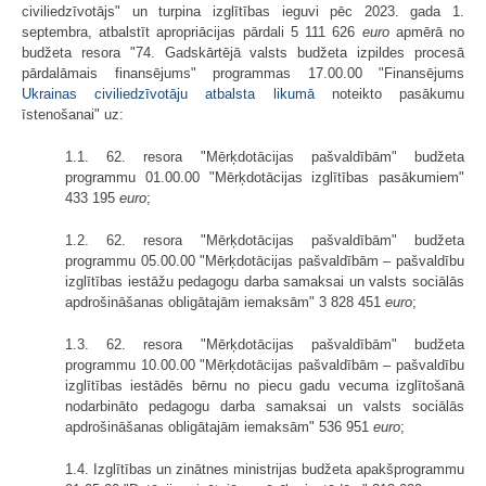
civiliedzīvotājs" un turpina izglītības ieguvi pēc 2023. gada 1.
septembra, atbalstīt apropriācijas pārdali 5 111 626
euro
apmērā no
budžeta resora "74. Gadskārtējā valsts budžeta izpildes procesā
pārdalāmais finansējums" programmas 17.00.00 "Finansējums
Ukrainas civiliedzīvotāju atbalsta likumā
noteikto pasākumu
īstenošanai" uz:
1.1. 62. resora "Mērķdotācijas pašvaldībām" budžeta
programmu 01.00.00 "Mērķdotācijas izglītības pasākumiem"
433 195
euro
;
1.2. 62. resora "Mērķdotācijas pašvaldībām" budžeta
programmu 05.00.00 "Mērķdotācijas pašvaldībām – pašvaldību
izglītības iestāžu pedagogu darba samaksai un valsts sociālās
apdrošināšanas obligātajām iemaksām" 3 828 451
euro
;
1.3. 62. resora "Mērķdotācijas pašvaldībām" budžeta
programmu 10.00.00 "Mērķdotācijas pašvaldībām – pašvaldību
izglītības iestādēs bērnu no piecu gadu vecuma izglītošanā
nodarbināto pedagogu darba samaksai un valsts sociālās
apdrošināšanas obligātajām iemaksām" 536 951
euro
;
1.4. Izglītības un zinātnes ministrijas budžeta apakšprogrammu