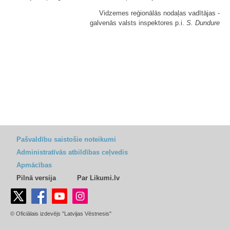
Vidzemes reģionālās nodaļas vadītājas -
galvenās valsts inspektores p.i.
S. Dundure
Pašvaldību saistošie noteikumi
Administratīvās atbildības ceļvedis
Apmācības
Pilnā versija
Par Likumi.lv
© Oficiālais izdevējs "Latvijas Vēstnesis"