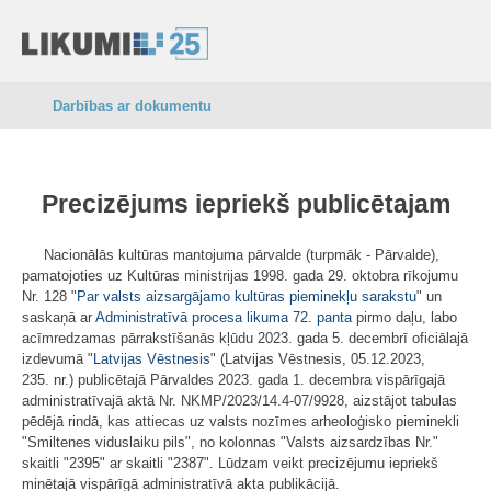
Darbības ar dokumentu
Precizējums iepriekš publicētajam
Nacionālās kultūras mantojuma pārvalde (turpmāk - Pārvalde),
pamatojoties uz Kultūras ministrijas 1998. gada 29. oktobra rīkojumu
Nr. 128 "
Par valsts aizsargājamo kultūras pieminekļu sarakstu
" un
saskaņā ar
Administratīvā procesa likuma
72. panta
pirmo daļu, labo
acīmredzamas pārrakstīšanās kļūdu 2023. gada 5. decembrī oficiālajā
izdevumā "
Latvijas Vēstnesis
" (Latvijas Vēstnesis, 05.12.2023,
235. nr.) publicētajā Pārvaldes 2023. gada 1. decembra vispārīgajā
administratīvajā aktā Nr. NKMP/2023/14.4-07/9928, aizstājot tabulas
pēdējā rindā, kas attiecas uz valsts nozīmes arheoloģisko pieminekli
"Smiltenes viduslaiku pils", no kolonnas "Valsts aizsardzības Nr."
skaitli "2395" ar skaitli "2387". Lūdzam veikt precizējumu iepriekš
minētajā vispārīgā administratīvā akta publikācijā.