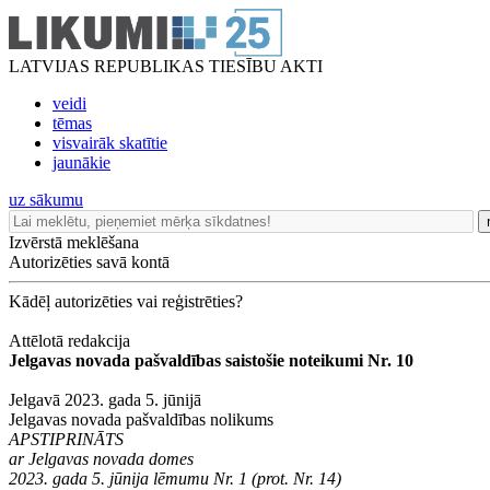
LATVIJAS REPUBLIKAS TIESĪBU AKTI
veidi
tēmas
visvairāk skatītie
jaunākie
uz sākumu
Izvērstā meklēšana
Autorizēties savā kontā
Kādēļ autorizēties vai reģistrēties?
Attēlotā redakcija
Jelgavas novada pašvaldības saistošie noteikumi Nr. 10
Jelgavā 2023. gada 5. jūnijā
Jelgavas novada pašvaldības nolikums
APSTIPRINĀTS
ar Jelgavas novada domes
2023. gada 5. jūnija lēmumu Nr. 1 (prot. Nr. 14)