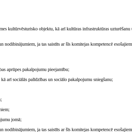
mes kultūrvēsturisko objektu, kā arī kultūras infrastruktūras uzturēšanu
 un nodibinājumiem, ja tas saistīts ar šīs komitejas kompetencē esošajiem
ības aprūpes pakalpojumu pieejamību;
 kā arī sociālās palīdzības un sociālo pakalpojumu sniegšanu;
;
umiem;
tājumu jomā;
 un nodibinājumiem, ja tas saistīts ar šīs komitejas kompetencē esošajiem