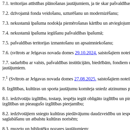
7.1. teritorijas attīstības plānošanas jautājumiem, ja tie skar pašvaldīb
7.2. dzīvojamā fonda veidošanu, uzturēšanu un modernizēšanu;
7.3. nekustamā īpašuma nodokļa piemērošanas kārtību un atviegloju
7.4. nekustamā īpašuma iegūšanu pašvaldības īpašumā;
7.5. pašvaldības teritorijas izmantošanu un apsaimniekošanu;
7.6.
(svītrots ar Jelgavas novada domes
29.10.2024.
saistošajiem note
7.7. sadarbību ar valsts, pašvaldības institūcijām, biedrībām, fondiem
jautājumiem.
1
7.
(Svītrots ar Jelgavas novada domes
27.08.2025.
saistošajiem note
8. Izglītības, kultūras un sporta jautājumu komiteja sniedz atzinumus p
8.1. iedzīvotāju izglītību, tostarp, iespēju iegūt obligāto izglītību un pi
izglītības un pieaugušo izglītības pieejamību;
8.2. iedzīvotājiem sniegto kultūras piedāvājumu daudzveidību un iespēj
saglabāšanu un atbalstu kultūras norisēm;
8.3. muzeju un bibliotēku nozares jautājumiem;