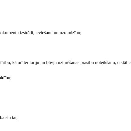
 dokumentu izstrādi, ieviešanu un uzraudzību;
īrību, kā arī teritoriju un būvju uzturēšanas prasību noteikšanu, ciktāl tas
aldību;
alstu tai;