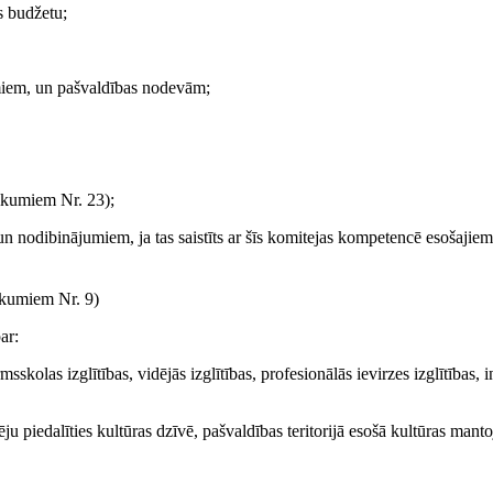
as budžetu;
miem, un pašvaldības nodevām;
ikumiem Nr. 23)
;
 un nodibinājumiem, ja tas saistīts ar šīs komitejas kompetencē esošajiem
ikumiem Nr. 9)
ar:
rmsskolas izglītības, vidējās izglītības, profesionālās ievirzes izglītības, 
u piedalīties kultūras dzīvē, pašvaldības teritorijā esošā kultūras mant