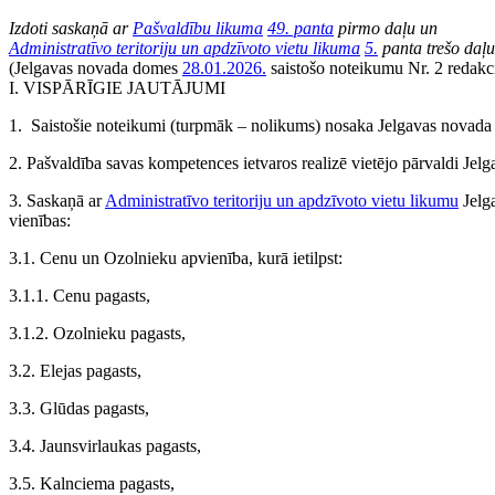
Izdoti saskaņā ar
Pašvaldību likuma
49. panta
pirmo daļu un
Administratīvo teritoriju un apdzīvoto vietu likuma
5.
panta trešo daļu
(Jelgavas novada domes
28.01.2026.
saistošo noteikumu Nr. 2 redakci
I. VISPĀRĪGIE JAUTĀJUMI
1. Saistošie noteikumi (turpmāk – nolikums) nosaka Jelgavas novada p
2. Pašvaldība savas kompetences ietvaros realizē vietējo pārvaldi Jelga
3. Saskaņā ar
Administratīvo teritoriju un apdzīvoto vietu likumu
Jelga
vienības:
3.1. Cenu un Ozolnieku apvienība, kurā ietilpst:
3.1.1. Cenu pagasts,
3.1.2. Ozolnieku pagasts,
3.2. Elejas pagasts,
3.3. Glūdas pagasts,
3.4. Jaunsvirlaukas pagasts,
3.5. Kalnciema pagasts,