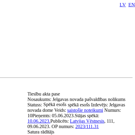
LV
EN
Tiesību akta pase
Nosaukums:
Jelgavas novada pašvaldības nolikums
Spēkā esošs
Statuss:
spēkā esošs
Izdevējs:
Jelgavas
novada dome
Veids:
saistošie noteikumi
Numurs:
10
Pieņemts:
05.06.2023.
Stājas spēkā:
10.06.2023.
Publicēts:
Latvijas Vēstnesis
, 111,
09.06.2023.
OP numurs:
2023/111.31
Satura rādītājs