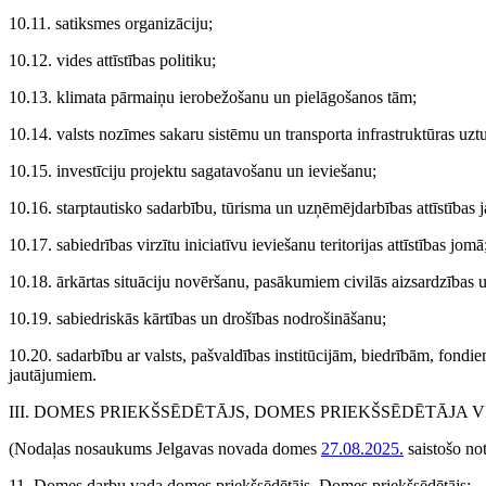
10.11. satiksmes organizāciju;
10.12. vides attīstības politiku;
10.13. klimata pārmaiņu ierobežošanu un pielāgošanos tām;
10.14. valsts nozīmes sakaru sistēmu un transporta infrastruktūras uztu
10.15. investīciju projektu sagatavošanu un ieviešanu;
10.16. starptautisko sadarbību, tūrisma un uzņēmējdarbības attīstības 
10.17. sabiedrības virzītu iniciatīvu ieviešanu teritorijas attīstības jomā
10.18. ārkārtas situāciju novēršanu, pasākumiem civilās aizsardzības
10.19. sabiedriskās kārtības un drošības nodrošināšanu;
10.20. sadarbību ar valsts, pašvaldības institūcijām, biedrībām, fondi
jautājumiem.
III. DOMES PRIEKŠSĒDĒTĀJS, DOMES PRIEKŠSĒDĒTĀJA 
(Nodaļas nosaukums Jelgavas novada domes
27.08.2025.
saistošo no
11. Domes darbu vada domes priekšsēdētājs. Domes priekšsēdētājs: