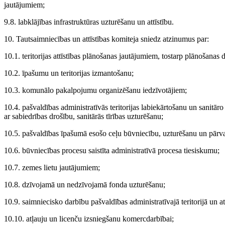
jautājumiem;
9.8. labklājības infrastruktūras uzturēšanu un attīstību.
10. Tautsaimniecības un attīstības komiteja sniedz atzinumus par:
10.1. teritorijas attīstības plānošanas jautājumiem, tostarp plānošanas
10.2. īpašumu un teritorijas izmantošanu;
10.3. komunālo pakalpojumu organizēšanu iedzīvotājiem;
10.4. pašvaldības administratīvās teritorijas labiekārtošanu un sanitāro t
ar sabiedrības drošību, sanitārās tīrības uzturēšanu;
10.5. pašvaldības īpašumā esošo ceļu būvniecību, uzturēšanu un pārv
10.6. būvniecības procesu saistīta administratīvā procesa tiesiskumu;
10.7. zemes lietu jautājumiem;
10.8. dzīvojamā un nedzīvojamā fonda uzturēšanu;
10.9. saimniecisko darbību pašvaldības administratīvajā teritorijā un atb
10.10. atļauju un licenču izsniegšanu komercdarbībai;