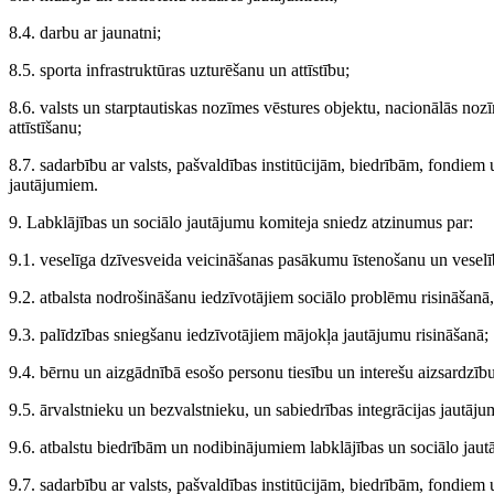
8.4. darbu ar jaunatni;
8.5. sporta infrastruktūras uzturēšanu un attīstību;
8.6. valsts un starptautiskas nozīmes vēstures objektu, nacionālās nozī
attīstīšanu;
8.7. sadarbību ar valsts, pašvaldības institūcijām, biedrībām, fondiem
jautājumiem.
9. Labklājības un sociālo jautājumu komiteja sniedz atzinumus par:
9.1. veselīga dzīvesveida veicināšanas pasākumu īstenošanu un vesel
9.2. atbalsta nodrošināšanu iedzīvotājiem sociālo problēmu risināšanā,
9.3. palīdzības sniegšanu iedzīvotājiem mājokļa jautājumu risināšanā;
9.4. bērnu un aizgādnībā esošo personu tiesību un interešu aizsardzību
9.5. ārvalstnieku un bezvalstnieku, un sabiedrības integrācijas jautāj
9.6. atbalstu biedrībām un nodibinājumiem labklājības un sociālo jau
9.7. sadarbību ar valsts, pašvaldības institūcijām, biedrībām, fondiem