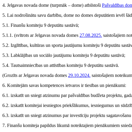
4. Jelgavas novada dome (turpmāk – dome) atbilstoši
Pašvaldības do
5. Lai nodrošinātu savu darbību, dome no domes deputātiem ievēl šād
5.1. Finanšu komiteju 9 deputātu sastāvā;
5.1.1.
(svītrots ar Jelgavas novada domes
27.08.2025.
saistošajiem no
5.2. Izglītības, kultūras un sporta jautājumu komiteju 9 deputātu sastā
5.3. Labklājības un sociālo jautājumu komiteju 9 deputātu sastāvā;
5.4. Tautsaimniecības un attīstības komiteju 9 deputātu sastāvā.
(Grozīts ar Jelgavas novada domes
29.10.2024.
saistošajiem noteiku
6. Komitejām savas kompetences ietvaros ir tiesības un pienākumi:
6.1. izskatīt un sniegt atzinumu par pašvaldības budžeta projektu, gad
6.2. izskatīt komitejai iesniegtos priekšlikumus, iesniegumus un sūdzī
6.3. izskatīt un sniegt atzinumus par investīciju projektu sagatavošanu 
7. Finanšu komiteja papildus likumā noteiktajiem pienākumiem sniedz