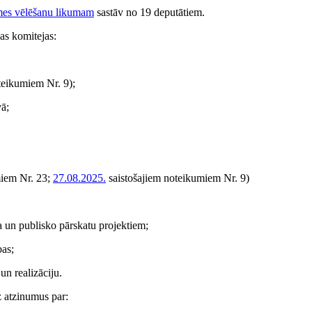
mes vēlēšanu likumam
sastāv no 19 deputātiem.
as komitejas:
teikumiem Nr. 9)
;
vā;
miem Nr. 23;
27.08.2025.
saistošajiem noteikumiem Nr. 9)
a un publisko pārskatu projektiem;
bas;
un realizāciju.
 atzinumus par: