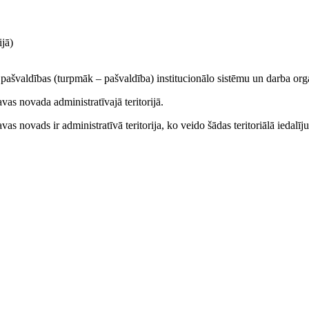
jā)
ašvaldības (turpmāk – pašvaldība) institucionālo sistēmu un darba org
vas novada administratīvajā teritorijā.
vas novads ir administratīvā teritorija, ko veido šādas teritoriālā iedalī