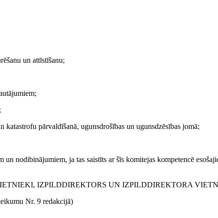
rēšanu un attīstīšanu;
jautājumiem;
;
 un katastrofu pārvaldīšanā, ugunsdrošības un ugunsdzēsības jomā;
em un nodibinājumiem, ja tas saistīts ar šīs komitejas kompetencē esošaj
VIETNIEKI, IZPILDDIREKTORS UN IZPILDDIREKTORA VIET
teikumu Nr. 9 redakcijā)