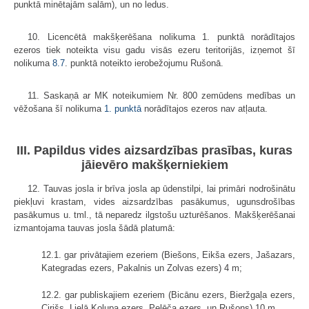
punktā minētajām salām), un no ledus.
10. Licencētā makšķerēšana nolikuma 1. punktā norādītajos
ezeros tiek noteikta visu gadu visās ezeru teritorijās, izņemot šī
nolikuma
8.7
. punktā noteikto ierobežojumu Rušonā.
11. Saskaņā ar MK noteikumiem Nr. 800 zemūdens medības un
vēžošana šī nolikuma
1. punktā
norādītajos ezeros nav atļauta.
III. Papildus vides aizsardzības prasības, kuras
jāievēro makšķerniekiem
12. Tauvas josla ir brīva josla ap ūdenstilpi, lai primāri nodrošinātu
piekļuvi krastam, vides aizsardzības pasākumus, ugunsdrošības
pasākumus u. tml., tā neparedz ilgstošu uzturēšanos. Makšķerēšanai
izmantojama tauvas josla šādā platumā:
12.1. gar privātajiem ezeriem (Biešons, Eikša ezers, Jašazars,
Kategradas ezers, Pakalnis un Zolvas ezers) 4 m;
12.2. gar publiskajiem ezeriem (Bicānu ezers, Bieržgaļa ezers,
Cirišs, Lielā Kolupa ezers, Pelēča ezers, un Rušons) 10 m.