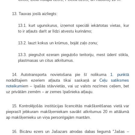
13. Tauvas joslā aizliegts:
13.1. kurt ugunskurus, izņemot speciāli iekārtotas vietas, kur
to ir atļauts darīt ar līdzi atvestu kurināmo;
13.2. lauzt kokus un krūmus, bojāt zaļo zonu;
13.3. piegružot ezeram pieguļošo teritoriju, mest ūdenī stikla,
plastmasas un citus atkritumus.
14. Autotransporta novietošana pie šī nolikuma
1. punktā
norādītajiem ezeriem atļauta tikai saskaņā ar
Ceļu satiksmes
noteikumi
em – īpašās stāvvietās, vai uz valsts nozīmes ceļiem, bet
uz privātām zemēm – ar zemes īpašnieka atļauju.
15. Kontrolējošās institūcijas licencētās makšķerēšanas vietā var
pieprasīt jebkuram makšķerniekam savākt atkritumus 20 m attālumā
ap makšķernieku un viņa personīgajām mantām.
16. Bicānu ezers un Jašazars atrodas dabas liegumā "Jašas –