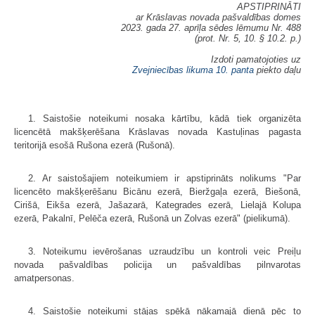
APSTIPRINĀTI
ar Krāslavas novada pašvaldības domes
2023. gada 27. aprīļa sēdes lēmumu Nr. 488
(prot. Nr. 5, 10. § 10.2. p.)
Izdoti pamatojoties uz
Zvejniecības likuma
10. panta
piekto daļu
1. Saistošie noteikumi nosaka kārtību, kādā tiek organizēta
licencētā makšķerēšana Krāslavas novada Kastuļinas pagasta
teritorijā esošā Rušona ezerā (Rušonā).
2. Ar saistošajiem noteikumiem ir apstiprināts nolikums "Par
licencēto makšķerēšanu Bicānu ezerā, Bieržgaļa ezerā, Biešonā,
Cirišā, Eikša ezerā, Jašazarā, Kategrades ezerā, Lielajā Kolupa
ezerā, Pakalnī, Pelēča ezerā, Rušonā un Zolvas ezerā" (pielikumā).
3. Noteikumu ievērošanas uzraudzību un kontroli veic Preiļu
novada pašvaldības policija un pašvaldības pilnvarotas
amatpersonas.
4. Saistošie noteikumi stājas spēkā nākamajā dienā pēc to