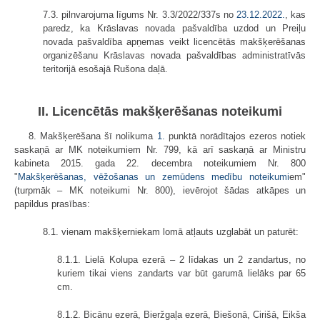
7.3. pilnvarojuma līgums Nr. 3.3/2022/337s no
23.12.2022.
, kas
paredz, ka Krāslavas novada pašvaldība uzdod un Preiļu
novada pašvaldība apņemas veikt licencētās makšķerēšanas
organizēšanu Krāslavas novada pašvaldības administratīvās
teritorijā esošajā Rušona daļā.
II. Licencētās makšķerēšanas noteikumi
8. Makšķerēšana šī nolikuma
1.
punktā norādītajos ezeros notiek
saskaņā ar MK noteikumiem Nr. 799, kā arī saskaņā ar Ministru
kabineta 2015. gada 22. decembra noteikumiem Nr. 800
"
Makšķerēšanas, vēžošanas un zemūdens medību noteikumi
em"
(turpmāk – MK noteikumi Nr. 800), ievērojot šādas atkāpes un
papildus prasības:
8.1. vienam makšķerniekam lomā atļauts uzglabāt un paturēt:
8.1.1. Lielā Kolupa ezerā – 2 līdakas un 2 zandartus, no
kuriem tikai viens zandarts var būt garumā lielāks par 65
cm.
8.1.2. Bicānu ezerā, Bieržgaļa ezerā, Biešonā, Cirišā, Eikša