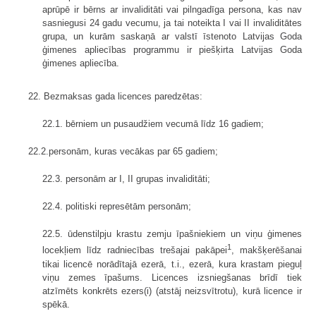
aprūpē ir bērns ar invaliditāti vai pilngadīga persona, kas nav
sasniegusi 24 gadu vecumu, ja tai noteikta I vai II invaliditātes
grupa, un kurām saskaņā ar valstī īstenoto Latvijas Goda
ģimenes apliecības programmu ir piešķirta Latvijas Goda
ģimenes apliecība.
22. Bezmaksas gada licences paredzētas:
22.1. bērniem un pusaudžiem vecumā līdz 16 gadiem;
22.2.personām, kuras vecākas par 65 gadiem;
22.3. personām ar I, II grupas invaliditāti;
22.4. politiski represētām personām;
22.5. ūdenstilpju krastu zemju īpašniekiem un viņu ģimenes
1
locekļiem līdz radniecības trešajai pakāpei
, makšķerēšanai
tikai licencē norādītajā ezerā, t.i., ezerā, kura krastam pieguļ
viņu zemes īpašums. Licences izsniegšanas brīdī tiek
atzīmēts konkrēts ezers(i) (atstāj neizsvītrotu), kurā licence ir
spēkā.