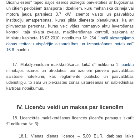
Bicānu ezers" tāpēc šajos ezeros aizliegts pārvietoties ar kuģošanas
un citiem peldošiem transporta līdzekļiem, kuru mehāniskā dzinēja vai
motora jauda pārsniedz 3,7 kW, izņemot valsts un pašvaldību
institūciju amatpersonas, kuras pilda dienesta pienākumus, kā arī
pilnvarotās personas, kuras veic vides normatīvo aktu ievērošanas
kontroli, tajā skaitā zvejas, makšķerēšanas kontroli, saskaņā ar
Ministru kabineta 16.03.2010. noteikumu Nr. 264 "
Īpaši aizsargājamo
dabas teritoriju vispārējie aizsardzības un izmantošanas noteikumi
"
16.8
. punktu.
17. Makšķerniekam makšķerēšanas laikā šī nolikuma
1. punkta
minētajos ezeros un atrodoties pie ezeriem jāievēro pašvaldības
saistošie noteikumi, kas reglamentē publisko un pašvaldības
ūdenstilpju, to salu un piekrastes zonas uzturēšanas un sabiedriskās
kārtības noteikumus.
IV. Licenču veidi un maksa par licencēm
18. Licencētās makšķerēšanas licences (licenču paraugus skatīt
šī nolikuma Nr. 3):
18.1. Vienas dienas licence – 5,00 EUR, darbības laiks