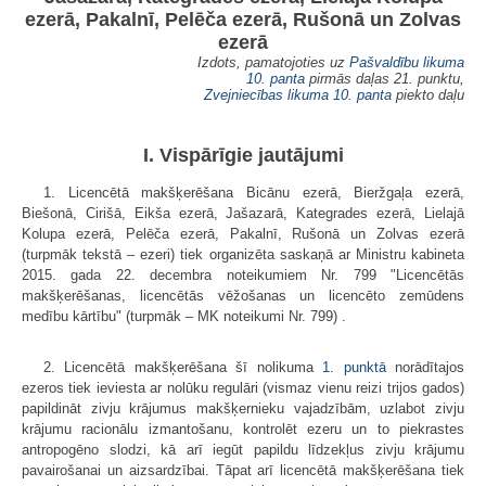
ezerā, Pakalnī, Pelēča ezerā, Rušonā un Zolvas
ezerā
Izdots, pamatojoties uz
Pašvaldību likuma
10. panta
pirmās daļas 21. punktu,
Zvejniecības likuma
10. panta
piekto daļu
I. Vispārīgie jautājumi
1. Licencētā makšķerēšana Bicānu ezerā, Bieržgaļa ezerā,
Biešonā, Cirišā, Eikša ezerā, Jašazarā, Kategrades ezerā, Lielajā
Kolupa ezerā, Pelēča ezerā, Pakalnī, Rušonā un Zolvas ezerā
(turpmāk tekstā – ezeri) tiek organizēta saskaņā ar Ministru kabineta
2015. gada 22. decembra noteikumiem Nr. 799 "Licencētās
makšķerēšanas, licencētās vēžošanas un licencēto zemūdens
medību kārtību" (turpmāk – MK noteikumi Nr. 799) .
2. Licencētā makšķerēšana šī nolikuma
1. punktā
norādītajos
ezeros tiek ieviesta ar nolūku regulāri (vismaz vienu reizi trijos gados)
papildināt zivju krājumus makšķernieku vajadzībām, uzlabot zivju
krājumu racionālu izmantošanu, kontrolēt ezeru un to piekrastes
antropogēno slodzi, kā arī iegūt papildu līdzekļus zivju krājumu
pavairošanai un aizsardzībai. Tāpat arī licencētā makšķerēšana tiek