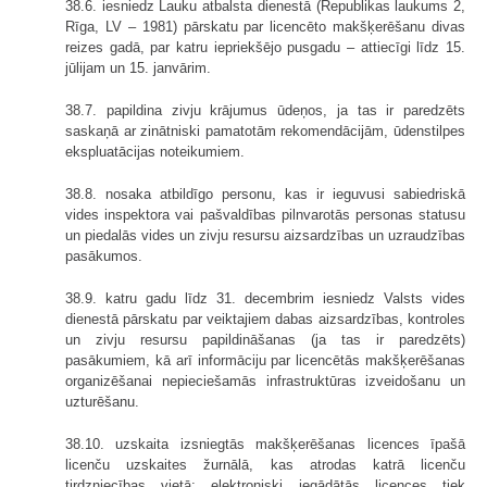
38.6. iesniedz Lauku atbalsta dienestā (Republikas laukums 2,
Rīga, LV – 1981) pārskatu par licencēto makšķerēšanu divas
reizes gadā, par katru iepriekšējo pusgadu – attiecīgi līdz 15.
jūlijam un 15. janvārim.
38.7. papildina zivju krājumus ūdeņos, ja tas ir paredzēts
saskaņā ar zinātniski pamatotām rekomendācijām, ūdenstilpes
ekspluatācijas noteikumiem.
38.8. nosaka atbildīgo personu, kas ir ieguvusi sabiedriskā
vides inspektora vai pašvaldības pilnvarotās personas statusu
un piedalās vides un zivju resursu aizsardzības un uzraudzības
pasākumos.
38.9. katru gadu līdz 31. decembrim iesniedz Valsts vides
dienestā pārskatu par veiktajiem dabas aizsardzības, kontroles
un zivju resursu papildināšanas (ja tas ir paredzēts)
pasākumiem, kā arī informāciju par licencētās makšķerēšanas
organizēšanai nepieciešamās infrastruktūras izveidošanu un
uzturēšanu.
38.10. uzskaita izsniegtās makšķerēšanas licences īpašā
licenču uzskaites žurnālā, kas atrodas katrā licenču
tirdzniecības vietā; elektroniski iegādātās licences tiek