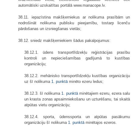
automātiski uzskaitītas portālā www.manacope.lv.
38.11. iepazīstina makšķerniekus ar nolikuma prasībām un
nodrošināt nolikuma publisku pieejamību, tostarp licenču
pārdošanas un izsniegšanas vietās;
38.12. sniedz makšķerniekiem šādus pakalpojumus:
38.12.1. ūdens transportlīdzekļu reģistrācijas prasību
kontroli un nepieciešamības gadījumā to kustības
organizāciju;
38.12.2. mehānisko transportlīdzekļu kustības organizāciju
uz šī nolikuma
1. punktā
minēto ezeru ledus;
38.12.3. šī nolikuma
1. punktā
minētajiem ezeru, ezera salu
un krasta zonas apsaimniekošanu un uzturēšanu, tai skaitā
atpūtas vietu organizāciju;
38.12.4. sporta, ūdenssporta un atpūtas pasākumu
organizāciju šī nolikuma
1. punktā
minētajos ezeros.