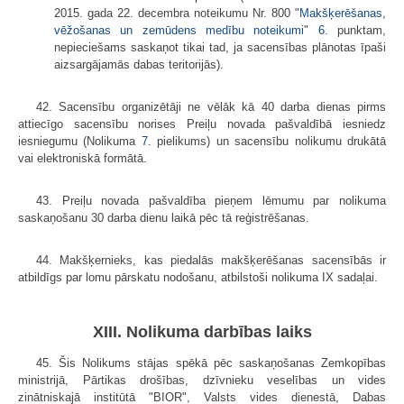
2015. gada 22. decembra noteikumu Nr. 800 "
Makšķerēšanas,
vēžošanas un zemūdens medību noteikumi
"
6.
punktam,
nepieciešams saskaņot tikai tad, ja sacensības plānotas īpaši
aizsargājamās dabas teritorijās).
42. Sacensību organizētāji ne vēlāk kā 40 darba dienas pirms
attiecīgo sacensību norises Preiļu novada pašvaldībā iesniedz
iesniegumu (Nolikuma
7.
pielikums) un sacensību nolikumu drukātā
vai elektroniskā formātā.
43. Preiļu novada pašvaldība pieņem lēmumu par nolikuma
saskaņošanu 30 darba dienu laikā pēc tā reģistrēšanas.
44. Makšķernieks, kas piedalās makšķerēšanas sacensībās ir
atbildīgs par lomu pārskatu nodošanu, atbilstoši nolikuma IX sadaļai.
XIII. Nolikuma darbības laiks
45. Šis Nolikums stājas spēkā pēc saskaņošanas Zemkopības
ministrijā, Pārtikas drošības, dzīvnieku veselības un vides
zinātniskajā institūtā "BIOR", Valsts vides dienestā, Dabas