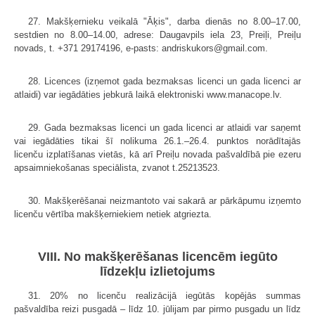
27. Makšķernieku veikalā "Āķis", darba dienās no 8.00–17.00,
sestdien no 8.00–14.00, adrese: Daugavpils iela 23, Preiļi, Preiļu
novads, t. +371 29174196, e-pasts: andriskukors@gmail.com.
28. Licences (izņemot gada bezmaksas licenci un gada licenci ar
atlaidi) var iegādāties jebkurā laikā elektroniski www.manacope.lv.
29. Gada bezmaksas licenci un gada licenci ar atlaidi var saņemt
vai iegādāties tikai šī nolikuma 26.1.–26.4. punktos norādītajās
licenču izplatīšanas vietās, kā arī Preiļu novada pašvaldībā pie ezeru
apsaimniekošanas speciālista, zvanot t.25213523.
30. Makšķerēšanai neizmantoto vai sakarā ar pārkāpumu izņemto
licenču vērtība makšķerniekiem netiek atgriezta.
VIII. No makšķerēšanas licencēm iegūto
līdzekļu izlietojums
31. 20% no licenču realizācijā iegūtās kopējās summas
pašvaldība reizi pusgadā – līdz 10. jūlijam par pirmo pusgadu un līdz