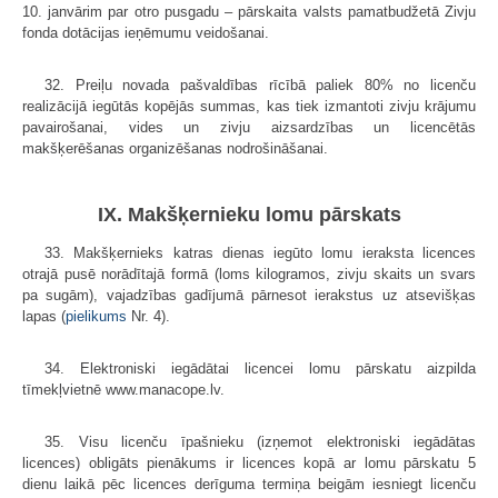
10. janvārim par otro pusgadu – pārskaita valsts pamatbudžetā Zivju
fonda dotācijas ieņēmumu veidošanai.
32. Preiļu novada pašvaldības rīcībā paliek 80% no licenču
realizācijā iegūtās kopējās summas, kas tiek izmantoti zivju krājumu
pavairošanai, vides un zivju aizsardzības un licencētās
makšķerēšanas organizēšanas nodrošināšanai.
IX. Makšķernieku lomu pārskats
33. Makšķernieks katras dienas iegūto lomu ieraksta licences
otrajā pusē norādītajā formā (loms kilogramos, zivju skaits un svars
pa sugām), vajadzības gadījumā pārnesot ierakstus uz atsevišķas
lapas (
pielikums
Nr. 4).
34. Elektroniski iegādātai licencei lomu pārskatu aizpilda
tīmekļvietnē www.manacope.lv.
35. Visu licenču īpašnieku (izņemot elektroniski iegādātas
licences) obligāts pienākums ir licences kopā ar lomu pārskatu 5
dienu laikā pēc licences derīguma termiņa beigām iesniegt licenču