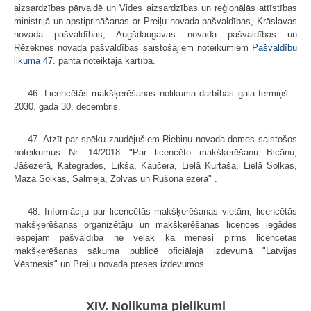
aizsardzības pārvaldē un Vides aizsardzības un reģionālās attīstības
ministrijā un apstiprināšanas ar Preiļu novada pašvaldības, Krāslavas
novada pašvaldības, Augšdaugavas novada pašvaldības un
Rēzeknes novada pašvaldības saistošajiem noteikumiem
Pašvaldību
likuma
47.
pantā noteiktajā kārtībā.
46. Licencētās makšķerēšanas nolikuma darbības gala termiņš –
2030. gada 30. decembris.
47. Atzīt par spēku zaudējušiem Riebiņu novada domes saistošos
noteikumus Nr. 14/2018 "Par licencēto makšķerēšanu Bicānu,
Jāšezerā, Kategrades, Eikša, Kaučera, Lielā Kurtaša, Lielā Solkas,
Mazā Solkas, Salmeja, Zolvas un Rušona ezerā" .
48. Informāciju par licencētās makšķerēšanas vietām, licencētās
makšķerēšanas organizētāju un makšķerēšanas licences iegādes
iespējām pašvaldība ne vēlāk kā mēnesi pirms licencētās
makšķerēšanas sākuma publicē oficiālajā izdevumā "Latvijas
Vēstnesis" un Preiļu novada preses izdevumos.
XIV. Nolikuma pielikumi