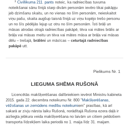
1
Civillikuma
211. pants
noteic, ka radniecības tuvuma
noteikšanai sānu līnijā starp divām personām ievēro tikai pakāpju
jeb dzimšanu skaitu, un no vienas no šīm personām, neieskaitot
viņu pašu, skaita augšup taisnā līnijā uz viņu kopējo trešo personu
un no šīs pēdējās lejup uz otru no šīm personām. Īsti brāļi un
māsas atrodas otrajā radniecības pakāpē, tēva vai mātes brālis ar
brāļa vai māsas meitu un tēva vai mātes māsa ar brāļa vai māsas
dēlu – trešajā,
brālēni
un māsīcas –
ceturtajā radniecības
pakāpē
utt.
Pielikums Nr. 1
LIEGUMA SHĒMA RUŠONĀ
Licencētās makšķerēšanas dalībniekiem ievērot Ministru kabineta
2015. gada 22. decembra noteikumu Nr. 800 "
Makšķerēšanas,
vēžošanas un zemūdens medību noteikumi
em" prasības, kā arī
sakarā ar zivju nārsta laiku Rušonā, norādītajā Rušona ezera daļā ir
aizliegta jebkura veida makšķerēšana no laivām un citiem peldošiem
transporta līdzekļiem laika periodā no 1. maija līdz 31. maijam.