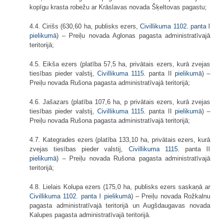
kopīgu krasta robežu ar Krāslavas novada Šķeltovas pagastu;
4.4. Cirišs (630,60 ha, publisks ezers,
Civillikuma
1102. panta
I
pielikumā
) – Preiļu novada Aglonas pagasta administratīvajā
teritorijā;
4.5. Eikša ezers (platība 57,5 ha, privātais ezers, kurā zvejas
tiesības pieder valstij,
Civillikuma
1115.
panta II
pielikumā
) –
Preiļu novada Rušona pagasta administratīvajā teritorijā;
4.6. Jašazars (platība 107,6 ha, p privātais ezers, kurā zvejas
tiesības pieder valstij,
Civillikuma
1115.
panta II
pielikumā
) –
Preiļu novada Rušona pagasta administratīvajā teritorijā;
4.7. Kategrades ezers (platība 133,10 ha, privātais ezers, kurā
zvejas tiesības pieder valstij,
Civillikuma
1115.
panta II
pielikumā
) – Preiļu novada Rušona pagasta administratīvajā
teritorijā;
4.8. Lielais Kolupa ezers (175,0 ha, publisks ezers saskaņā ar
Civillikuma
1102. panta
I
pielikumā
) – Preiļu novada Rožkalnu
pagasta administratīvajā teritorijā un Augšdaugavas novada
Kalupes pagasta administratīvajā teritorijā.