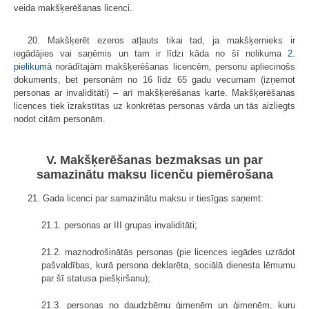
veida makšķerēšanas licenci.
20. Makšķerēt ezeros atļauts tikai tad, ja makšķernieks ir
iegādājies vai saņēmis un tam ir līdzi kāda no šī nolikuma
2.
pielikumā
norādītajām makšķerēšanas licencēm
,
personu apliecinošs
dokuments, bet personām no 16 līdz 65 gadu vecumam (izņemot
personas ar invaliditāti) – arī makšķerēšanas karte. Makšķerēšanas
licences tiek izrakstītas uz konkrētas personas vārda un tās aizliegts
nodot citām personām.
V. Makšķerēšanas bezmaksas un par
samazinātu maksu licenču piemērošana
21. Gada licenci par samazinātu maksu ir tiesīgas saņemt:
21.1. personas ar III grupas invaliditāti;
21.2. maznodrošinātās personas (pie licences iegādes uzrādot
pašvaldības, kurā persona deklarēta, sociālā dienesta lēmumu
par šī statusa piešķiršanu);
21.3. personas no daudzbērnu ģimenēm un ģimenēm, kuru