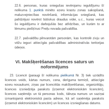
22.6. personas, kuras sniegušas ievērojamu ieguldījumu šī
nolikuma
1. punktā
minēto ezeru krastu zonas sakopšanā,
maluzvejniecības novēršanā, informācijas sniegšanā, kas
palīdzējusi novērst būtiskus draudus videi, u.c., kuras veicot
šo ieguldījumu ir darbojušās bez atlīdzības, un kurām to ar
lēmumu piešķīrusi Preiļu novada pašvaldība.
22.7. pašvaldību pilnvarotām personām, kas kontrolē zivju un
vēžu ieguvi attiecīgās pašvaldības administratīvās teritorijas
ūdeņos.
VI. Makšķerēšanas licences saturs un
noformējums
23. Licencē (paraugi šī nolikuma
pielikumā
Nr. 3) tiek uzrādīts
licences veids, kārtas numurs, cena, derīguma termiņš, attiecīgie
ezeru nosaukumi, ziņas par licencētās makšķerēšanas, organizētāju,
licences izsniedzēja paraksts (izņemot elektroniskām licencēm),
licences saņēmējs un tā personas kods, tālruņa numurs un saziņai
izmantojamā elektroniskā pasta adrese, kā arī saņēmēja paraksts
(izņemot elektroniskām licencēm) un licences izsniegšanas datums.