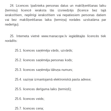
24. Licences īpašnieka personas datus un makšķerēšanas laiku
(termiņu) licencē ieraksta tās izsniedzējs (licence bez tajā
ierakstītiem, nepilnīgi ierakstītiem vai nepatiesiem personas datiem
vai bez makšķerēšanas laika (termiņa) norādes uzskatāma par
nederīgu).
25. Interneta vietnē www.manacope.lv iegādātajās licencēs tiek
norādīts:
25.1. licences saņēmēja vārds, uzvārds;
25.2. licences saņēmēja personas kods;
25.3. licences saņēmēja tālruņa numurs;
25.4. saziņai izmantojamā elektroniskā pasta adrese;
25.5. licences derīguma laiks (termiņš);
25.6. licences veids;
25.7. licences cena;