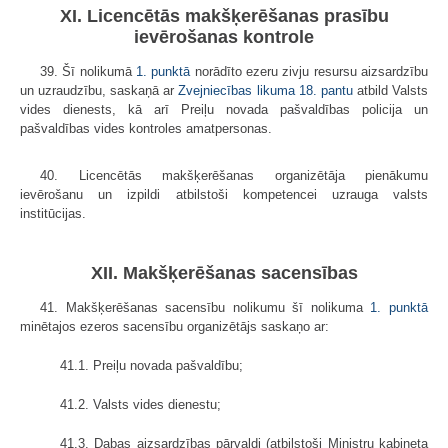
XI. Licencētās makšķerēšanas prasību
ievērošanas kontrole
39. Šī nolikumā
1. punktā
norādīto ezeru zivju resursu aizsardzību
un uzraudzību, saskaņā ar
Zvejniecības likuma
18. pantu
atbild Valsts
vides dienests, kā arī Preiļu novada pašvaldības policija un
pašvaldības vides kontroles amatpersonas.
40. Licencētās makšķerēšanas organizētāja pienākumu
ievērošanu un izpildi atbilstoši kompetencei uzrauga valsts
institūcijas.
XII. Makšķerēšanas sacensības
41. Makšķerēšanas sacensību nolikumu šī nolikuma
1. punktā
minētajos ezeros sacensību organizētājs saskaņo ar:
41.1. Preiļu novada pašvaldību;
41.2. Valsts vides dienestu;
41.3. Dabas aizsardzības pārvaldi (atbilstoši Ministru kabineta