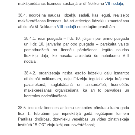
makšķerēšanas licences saskaņā ar šī Nolikuma
VII nodaļu
;
38.4. nodrošina naudas līdzekļu sadali, kas iegūti, realizējot
makšķerēšanas licences, kā arī attiecīgo līdzekļu izmantošanu
atbilstoši šī Nolikuma
VIII nodaļā
noteiktajām prasībām:
38.4.1. reizi pusgadā – līdz 10. jūlijam par pirmo pusgadu
un līdz 10. janvārim par otro pusgadu – pārskaita valsts
pamatbudžetā no licenču pārdošanas iegūto naudas
līdzekļu daļu, ko nosaka atbilstoši šo noteikumu VIII
nodaļai;
38.4.2. organizētāja rīcībā esošo līdzekļu daļu izmantot
atbilstoši nolikumam, daļu līdzekļu ieguldot zivju krājumu
pavairošanā, saglabāšanā un aizsardzībā, licencētās
makšķerēšanas organizēšanā, kā arī to pārvaldes un
kontroles nodrošināšanā.
38.5. iesniedz licences ar lomu uzskaites pārskatu katru gadu
līdz 1. februārim par iepriekšējā gadā iegūtajiem lomiem
Pārtikas drošības, dzīvnieku veselības un vides zinātniskajā
institūtā "BIOR" zivju krājumu novērtēšanai;