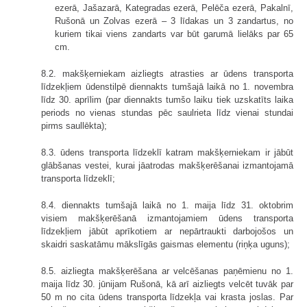
ezerā, Jašazarā, Kategradas ezerā, Pelēča ezerā, Pakalnī,
Rušonā un Zolvas ezerā – 3 līdakas un 3 zandartus, no
kuriem tikai viens zandarts var būt garumā lielāks par 65
cm.
8.2. makšķerniekam aizliegts atrasties ar ūdens transporta
līdzekļiem ūdenstilpē diennakts tumšajā laikā no 1. novembra
līdz 30. aprīlim (par diennakts tumšo laiku tiek uzskatīts laika
periods no vienas stundas pēc saulrieta līdz vienai stundai
pirms saullēkta);
8.3. ūdens transporta līdzeklī katram makšķerniekam ir jābūt
glābšanas vestei, kurai jāatrodas makšķerēšanai izmantojamā
transporta līdzeklī;
8.4. diennakts tumšajā laikā no 1. maija līdz 31. oktobrim
visiem makšķerēšanā izmantojamiem ūdens transporta
līdzekļiem jābūt aprīkotiem ar nepārtraukti darbojošos un
skaidri saskatāmu mākslīgās gaismas elementu (riņķa uguns);
8.5. aizliegta makšķerēšana ar velcēšanas paņēmienu no 1.
maija līdz 30. jūnijam Rušonā, kā arī aizliegts velcēt tuvāk par
50 m no cita ūdens transporta līdzekļa vai krasta joslas. Par