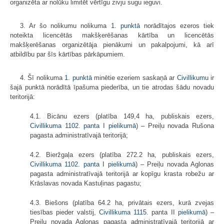
organizēta ar nolūku limitēt vērtīgu zivju sugu ieguvi.
3. Ar šo nolikumu nolikuma
1. punktā
norādītajos ezeros tiek
noteikta licencētās makšķerēšanas kārtība un licencētās
makšķerēšanas organizētāja pienākumi un pakalpojumi, kā arī
atbildību par šīs kārtības pārkāpumiem.
4. Šī nolikuma
1. punktā
minētie ezeriem saskaņā ar
Civillikumu
ir
šajā punktā norādītā īpašuma piederība, un tie atrodas šādu novadu
teritorijā:
4.1. Bicānu ezers (platība 149,4 ha, publiskais ezers,
Civillikuma
1102. panta
I
pielikumā
) – Preiļu novada Rušona
pagasta administratīvajā teritorijā;
4.2. Bieržgaļa ezers (platība 272.2 ha, publiskais ezers,
Civillikuma
1102. panta
I
pielikumā
) – Preiļu novada Aglonas
pagasta administratīvajā teritorijā ar kopīgu krasta robežu ar
Krāslavas novada Kastuļinas pagastu;
4.3. Biešons (platība 64.2 ha, privātais ezers, kurā zvejas
tiesības pieder valstij,
Civillikuma
1115.
panta II
pielikumā
) –
Preiļu novada Aglonas pagasta administratīvajā teritorijā ar