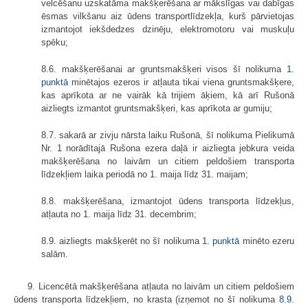
velcēšanu uzskatāma makšķerēšana ar mākslīgas vai dabīgas
ēsmas vilkšanu aiz ūdens transportlīdzekļa, kurš pārvietojas
izmantojot iekšdedzes dzinēju, elektromotoru vai muskuļu
spēku;
8.6. makšķerēšanai ar gruntsmakšķeri visos šī nolikuma
1.
punktā
minētajos ezeros ir atļauta tikai viena gruntsmakšķere,
kas aprīkota ar ne vairāk kā trijiem āķiem, kā arī Rušonā
aizliegts izmantot gruntsmakšķeri, kas aprīkota ar gumiju;
8.7. sakarā ar zivju nārsta laiku Rušonā, šī nolikuma Pielikumā
Nr. 1 norādītajā Rušona ezera daļā ir aizliegta jebkura veida
makšķerēšana no laivām un citiem peldošiem transporta
līdzekļiem laika periodā no 1. maija līdz 31. maijam;
8.8. makšķerēšana, izmantojot ūdens transporta līdzekļus,
atļauta no 1. maija līdz 31. decembrim;
8.9. aizliegts makšķerēt no šī nolikuma
1. punktā
minēto ezeru
salām.
9. Licencētā makšķerēšana atļauta no laivām un citiem peldošiem
ūdens transporta līdzekļiem, no krasta (izņemot no šī nolikuma
8.9
.