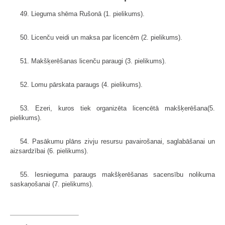
49. Lieguma shēma Rušonā (1. pielikums).
50. Licenču veidi un maksa par licencēm (2. pielikums).
51. Makšķerēšanas licenču paraugi (3. pielikums).
52. Lomu pārskata paraugs (4. pielikums).
53. Ezeri, kuros tiek organizēta licencētā makšķerēšana(5.
pielikums).
54. Pasākumu plāns zivju resursu pavairošanai, saglabāšanai un
aizsardzībai (6. pielikums).
55. Iesnieguma paraugs makšķerēšanas sacensību nolikuma
saskaņošanai (7. pielikums).