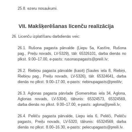
25.8. ezeru nosaukumi.
VII. Makšķerēšanas licenču realizācija
26. Licenču izplatīšanu darbdienās veic:
26.1. Rušona pagasta pārvalde (Liepu 5a, Kastīre, Rušona
pag., Preiļu novads, LV-5329), tālr. 65326101, darba dienās no
plkst. 9.00–17.00, e-pasts: rusonaspagasts@preili.lv;
26.2. Riebiņu pagasta pārvalde (kasē) (Saules iela 8, Riebiņi,
Riebiņu pag., Preiļu novads, LV-5326), tālr. 65324641, darba
dienās no plkst. 9.00–17.00, e-pasts: riebinupagasts@preililv;
26.3. Aglonas pagasta pārvlade (Somersētas iela 34, Aglona,
Aglonas novads, LV-5304), tālrunis: 65324573, 65324569,
darba dienās no plkst. 9.00–17.00, e-pasts: aglona@preili.lv;
26.4. Pelēču pagasta pārvalde, Liepu iela 6, Pelēči, Pelēču
pagasts, Preiļu novads, LV-5320, tālrunis: 65324569, darba
dienās no plkst. 8.00–16.30, e-pasts: pelecupagasts@preili.lv.