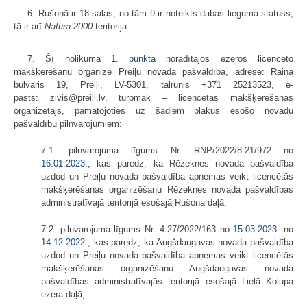
6. Rušonā ir 18 salas, no tām 9 ir noteikts dabas lieguma statuss,
tā ir arī
Natura 2000
teritorija.
7. Šī nolikuma
1. punktā
norādītajos ezeros licencēto
makšķerēšanu organizē Preiļu novada pašvaldība, adrese: Raiņa
bulvāris 19, Preiļi, LV-5301, tālrunis +371 25213523, e-
pasts: zivis@preili.lv, turpmāk – licencētās makšķerēšanas
organizētājs, pamatojoties uz šādiem blakus esošo novadu
pašvaldību pilnvarojumiem:
7.1. pilnvarojuma līgums Nr. RNP/2022/8.21/972 no
16.01.2023.
, kas paredz, ka Rēzeknes novada pašvaldība
uzdod un Preiļu novada pašvaldība apņemas veikt licencētās
makšķerēšanas organizēšanu Rēzeknes novada pašvaldības
administratīvajā teritorijā esošajā Rušona daļā;
7.2. pilnvarojuma līgums Nr. 4.27/2022/163 no
15.03.2023.
no
14.12.2022.
, kas paredz, ka Augšdaugavas novada pašvaldība
uzdod un Preiļu novada pašvaldība apņemas veikt licencētās
makšķerēšanas organizēšanu Augšdaugavas novada
pašvaldības administratīvajās teritorijā esošajā Lielā Kolupa
ezera daļā;