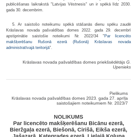
publicēšanas laikrakstā "Latvijas Vēstnesis" un ir spēkā līdz 2030.
gada 30. decembrim.
5. Ar saistošo noteikumu spēkā stāšanās dienu spēku zaudē
Krāslavas novada pašvaldības domes 2022. gada 29. decembrī
apstiprinātie saistošie noteikumi Nr. 2022/34 "
Par licencēto
makšķerēšanu Rušonā ezerā (Rušonā) Krāslavas novada
administratīvajā teritorijā
".
Krāslavas novada pašvaldības domes priekšsēdētājs
G.
Upenieks
Pielikums
Krāslavas novada pašvaldības domes 2023. gada 27. aprīļa
saistošajiem noteikumiem Nr. 2023/7
NOLIKUMS
Par licencēto makšķerēšanu Bicānu ezerā,
Bieržgaļa ezerā, Biešonā, Cirišā, Eikša ezerā,
Jašazarā, Kategrades ezerā, Lielajā Kolupa