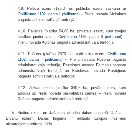
4.9. Pelēča ezers (175,0 ha, publisks ezers saskaņā ar
Civillikuma
1102. panta
I
pielikumā
) – Preiļu novada Aizkalnes
pagasta administratīvajā teritorijā;
4.10. Pakalnis (platība 54,80 ha, privātais ezers, kurā zvejas
tiesības pieder valstij,
Civillikuma
1115.
panta II
pielikumā
) –
Preiļu novada Aglonas pagasta administratīvajā teritorijā;
4.11. Rušons (platība 2373 ha, publiskais ezers,
Civillikuma
1102. panta
I
pielikumā
) – Preiļu novada Rušona pagasta
administratīvajā teritorijā, Rēzeknes novada Feimaņu pagasta
administratīvajā teritorijā un Krāslavas novada Kastuļinas
pagasta administratīvajā teritorijā;
4.12. Zolvas ezers (platība 349,6 ha, privāts ezers, kurš
atrodas uz Preiļu novada pašvaldības zemes) – Preiļu novada
Rušona pagasta administratīvajā teritorijā.
5. Bicānu ezers un Jašazars atrodas dabas liegumā "Jašas –
Bicānu ezers". Dabas liegums ir iekļauts Eiropas nozīmes
aizsargājamo teritoriju tīklā.