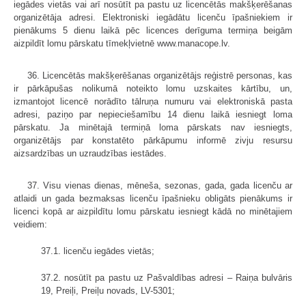
iegādes vietās vai arī nosūtīt pa pastu uz licencētās makšķerēšanas
organizētāja adresi. Elektroniski iegādātu licenču īpašniekiem ir
pienākums 5 dienu laikā pēc licences derīguma termiņa beigām
aizpildīt lomu pārskatu tīmekļvietnē www.manacope.lv.
36. Licencētās makšķerēšanas organizētājs reģistrē personas, kas
ir pārkāpušas nolikumā noteikto lomu uzskaites kārtību, un,
izmantojot licencē norādīto tālruņa numuru vai elektroniskā pasta
adresi, paziņo par nepieciešamību 14 dienu laikā iesniegt loma
pārskatu. Ja minētajā termiņā loma pārskats nav iesniegts,
organizētājs par konstatēto pārkāpumu informē zivju resursu
aizsardzības un uzraudzības iestādes.
37. Visu vienas dienas, mēneša, sezonas, gada, gada licenču ar
atlaidi un gada bezmaksas licenču īpašnieku obligāts pienākums ir
licenci kopā ar aizpildītu lomu pārskatu iesniegt kādā no minētajiem
veidiem:
37.1. licenču iegādes vietās;
37.2. nosūtīt pa pastu uz Pašvaldības adresi – Raiņa bulvāris
19, Preiļi, Preiļu novads, LV-5301;