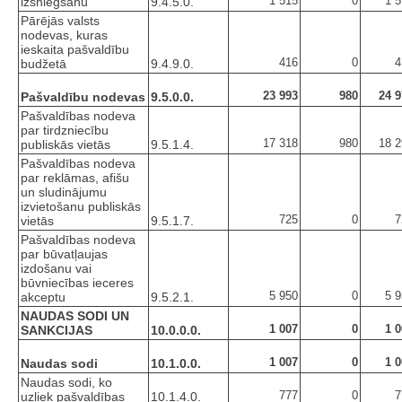
1 515
0
1 
izsniegšanu
9.4.5.0.
Pārējās valsts
nodevas, kuras
ieskaita pašvaldību
416
0
4
budžetā
9.4.9.0.
23 993
980
24 9
Pašvaldību nodevas
9.5.0.0.
Pašvaldības nodeva
par tirdzniecību
17 318
980
18 2
publiskās vietās
9.5.1.4.
Pašvaldības nodeva
par reklāmas, afišu
un sludinājumu
izvietošanu publiskās
725
0
7
vietās
9.5.1.7.
Pašvaldības nodeva
par būvatļaujas
izdošanu vai
būvniecības ieceres
5 950
0
5 
akceptu
9.5.2.1.
NAUDAS SODI UN
1 007
0
1 
SANKCIJAS
10.0.0.0.
1 007
0
1 
Naudas sodi
10.1.0.0.
Naudas sodi, ko
777
0
7
uzliek pašvaldības
10.1.4.0.