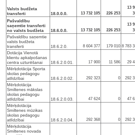
13 9
Valsts budžeta
13 732 105
226 253
3
transferti
18.0.0.0.
Pašvaldību
13 9
saņemtie transferti
13 732 105
226 253
3
no valsts budžeta
18.6.0.0.
Pašvaldību saņemtie
valsts budžeta
8 604 377
179 010
8 783 
transferti
18.6.2.0.
Dotācija Vienotā
klientu apkalpošanas
17 900
11 586
29 4
centra uzturēšanai
18.6.2.0.01.
Mērķdotācija Sporta
skolas pedagogu
292 323
0
292 3
atlīdzībai
18.6.2.0.02.
Mērķdotācija
Smiltenes mākslas
skolas pedagogu
47 624
0
47 6
atlīdzībai
18.6.2.0.03.
Mērķdotācija
Smiltenes mūzikas
skolas pedagogu
292 368
0
292 3
atlīdzībai
18.6.2.0.04.
Mērķdotācija
Smiltenes novada