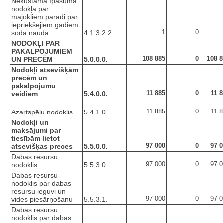
Nekustamā īpašuma
nodokļa par
mājokļiem parādi par
iepriekšējiem gadiem
1
0
soda nauda
4.1.3.2.2.
NODOKĻI PAR
PAKALPOJUMIEM
108 885
0
108 8
UN PRECĒM
5.0.0.0.
Nodokļi atsevišķām
precēm un
pakalpojumu
11 885
0
11 
veidiem
5.4.0.0.
11 885
0
11 
Azartspēļu nodoklis
5.4.1.0.
Nodokļi un
maksājumi par
tiesībām lietot
97 000
0
97 0
atsevišķas preces
5.5.0.0.
Dabas resursu
97 000
0
97 0
nodoklis
5.5.3.0.
Dabas resursu
nodoklis par dabas
resursu ieguvi un
97 000
0
97 0
vides piesārņošanu
5.5.3.1.
Dabas resursu
nodoklis par dabas