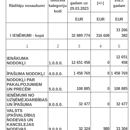
Budžeta
2023.
gadam uz
(+/-)
Rādītāju nosaukumi
kategoriju
gadam
29.03.2023
kodi
EUR
EUR
EUR
33 206
I IEŅĒMUMI - kopā
32 889 774
316 608
382
1
2
3
4
5
12 651
IENĀKUMA
12 651 458
0
458
NODOKĻI
1.0.0.0.
1 458 769
0
1 458 769
ĪPAŠUMA NODOKĻI
4.0.0.0.
NODOKĻI PAR
PAKALPOJUMIEM
108 885
0
108 885
UN PRECĒM
5.0.0.0.
IEŅĒMUMI NO
UZŅĒMĒJDARBĪBAS
32 477
0
32 477
UN ĪPAŠUMA
8.0.0.0.
VALSTS
(PAŠVALDĪBU)
NODEVAS UN
KANCELEJAS
32 324
980
33 304
NODEVAS
9.0.0.0.