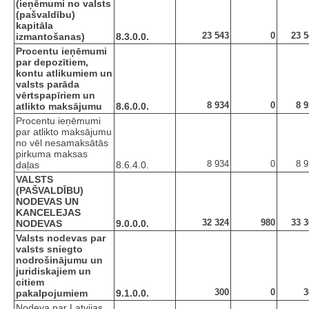
(ieņēmumi no valsts
(pašvaldību)
kapitāla
23 543
0
23 5
izmantošanas)
8.3.0.0.
Procentu ieņēmumi
par depozītiem,
kontu atlikumiem un
valsts parāda
vērtspapīriem un
8 934
0
8 
atlikto maksājumu
8.6.0.0.
Procentu ieņēmumi
par atlikto maksājumu
no vēl nesamaksātās
pirkuma maksas
8 934
0
8 
daļas
8.6.4.0.
VALSTS
(PAŠVALDĪBU)
NODEVAS UN
KANCELEJAS
32 324
980
33 3
NODEVAS
9.0.0.0.
Valsts nodevas par
valsts sniegto
nodrošinājumu un
juridiskajiem un
citiem
300
0
3
pakalpojumiem
9.1.0.0.
Nodeva par Latvijas