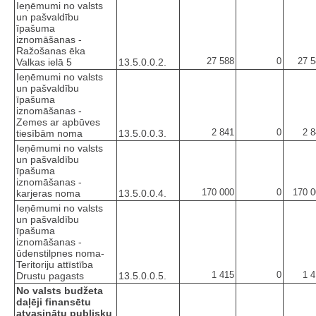
Ieņēmumi no valsts
un pašvaldību
īpašuma
iznomāšanas -
Ražošanas ēka
27 588
0
27 5
Valkas ielā 5
13.5.0.0.2.
Ieņēmumi no valsts
un pašvaldību
īpašuma
iznomāšanas -
Zemes ar apbūves
2 841
0
2 
tiesībām noma
13.5.0.0.3.
Ieņēmumi no valsts
un pašvaldību
īpašuma
iznomāšanas -
170 000
0
170 0
karjeras noma
13.5.0.0.4.
Ieņēmumi no valsts
un pašvaldību
īpašuma
iznomāšanas -
ūdenstilpnes noma-
Teritoriju attīstība
1 415
0
1 
Drustu pagasts
13.5.0.0.5.
No valsts budžeta
daļēji finansētu
atvasinātu publisku