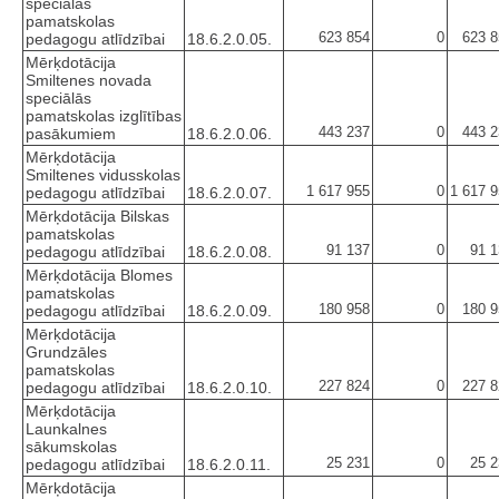
speciālās
pamatskolas
623 854
0
623 8
pedagogu atlīdzībai
18.6.2.0.05.
Mērķdotācija
Smiltenes novada
speciālās
pamatskolas izglītības
443 237
0
443 2
pasākumiem
18.6.2.0.06.
Mērķdotācija
Smiltenes vidusskolas
1 617 955
0
1 617 
pedagogu atlīdzībai
18.6.2.0.07.
Mērķdotācija Bilskas
pamatskolas
91 137
0
91 1
pedagogu atlīdzībai
18.6.2.0.08.
Mērķdotācija Blomes
pamatskolas
180 958
0
180 9
pedagogu atlīdzībai
18.6.2.0.09.
Mērķdotācija
Grundzāles
pamatskolas
227 824
0
227 8
pedagogu atlīdzībai
18.6.2.0.10.
Mērķdotācija
Launkalnes
sākumskolas
25 231
0
25 2
pedagogu atlīdzībai
18.6.2.0.11.
Mērķdotācija