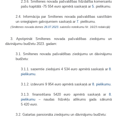
2.3.6. Smiltenes novada pašvaldības līdzdalība komersantu
pašu kapitālā -75 554
euro
apmērā saskaņā ar
5.
pielikumu.
2.4. Informācija par Smiltenes novada pašvaldības saistībām
un sniegtajiem galvojumiem saskaņā ar
7.
pielikumu.
(Smiltenes novada domes
26.07.2023.
saistošo noteikumu Nr. 16/23 redakcijā)
3. Apstiprināt Smiltenes novada pašvaldības ziedojumu un
dāvinājumu budžetu 2023. gadam:
3.1. Smiltenes novada pašvaldības ziedojumu un dāvinājumu
budžetu:
3.1.1. saņemtie ziedojumi 4 534
euro
apmērā saskaņā ar
8.
pielikumu
.
3.1.2. izdevumi 9 954
euro
apmērā saskaņā ar
8. pielikumu
.
3.1.3. finansēšana 5420
euro
apmērā saskaņā ar
8.
pielikumu
– naudas līdzekļu atlikums gada sākumā
5 420
euro
.
3.2. Gatartas pansionāta ziedojumu un dāvinājumu budžetu: