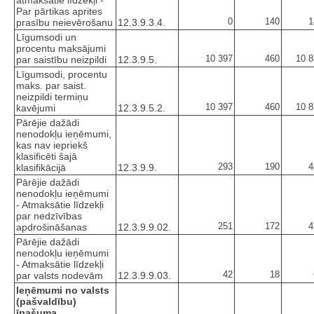
atmaksātie līdzekļi -
Par pārtikas aprites
0
140
1
prasību neievērošanu
12.3.9.3.4.
Līgumsodi un
procentu maksājumi
10 397
460
10 8
par saistību neizpildi
12.3.9.5.
Līgumsodi, procentu
maks. par saist.
neizpildi termiņu
10 397
460
10 8
kavējumi
12.3.9.5.2.
Pārējie dažādi
nenodokļu ieņēmumi,
kas nav iepriekš
klasificēti šajā
293
190
4
klasifikācijā
12.3.9.9.
Pārējie dažādi
nenodokļu ieņēmumi
- Atmaksātie līdzekļi
par nedzīvības
251
172
4
apdrošināšanas
12.3.9.9.02.
Pārējie dažādi
nenodokļu ieņēmumi
- Atmaksātie līdzekļi
42
18
par valsts nodevām
12.3.9.9.03.
Ieņēmumi no valsts
(pašvaldību)
īpašuma