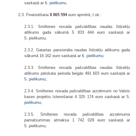
saskaņā ar
6. pielikumu
.
2.3. Finansēšana
8 865 594
euro
apmērā, t.sk.:
2.3.1. Smiltenes novada pašvaldības naudas līdzekļu
atlikums gada sākumā 5 833 444
euro
saskaņā ar
5.
pielikumu;
2.3.2. Gatartas pansionāta naudas līdzekļu atlikums gada
sākumā 16 162
euro
saskaņā ar
6. pielikumu
;
2.3.3. Smiltenes novada pašvaldības naudas līdzekļu
atlikums pārskata perioda beigās 491 603
euro
saskaņā ar
5. pielikumu
;
2.3.4. Smiltenes novada pašvaldības aizņēmumi no Valsts
kases projektu īstenošanai 4 325 174
euro
saskaņā ar
5.
pielikumu
;
2.3.5. Smiltenes novada pašvaldības aizņēmuma
pamatsummas atmaksa 1 742 029
euro
saskaņā ar
5.
pielikumu;