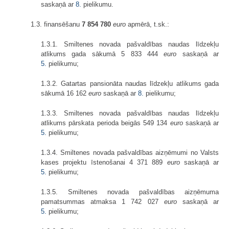
saskaņā ar
8.
pielikumu.
1.3. finansēšanu
7 854 780
euro
apmērā, t.sk.:
1.3.1. Smiltenes novada pašvaldības naudas līdzekļu
atlikums gada sākumā 5 833 444
euro
saskaņā ar
5.
pielikumu;
1.3.2. Gatartas pansionāta naudas līdzekļu atlikums gada
sākumā 16 162
euro
saskaņā ar
8.
pielikumu;
1.3.3. Smiltenes novada pašvaldības naudas līdzekļu
atlikums pārskata perioda beigās 549 134
euro
saskaņā ar
5.
pielikumu;
1.3.4. Smiltenes novada pašvaldības aizņēmumi no Valsts
kases projektu īstenošanai 4 371 889
euro
saskaņā ar
5.
pielikumu;
1.3.5. Smiltenes novada pašvaldības aizņēmuma
pamatsummas atmaksa 1 742 027
euro
saskaņā ar
5.
pielikumu;