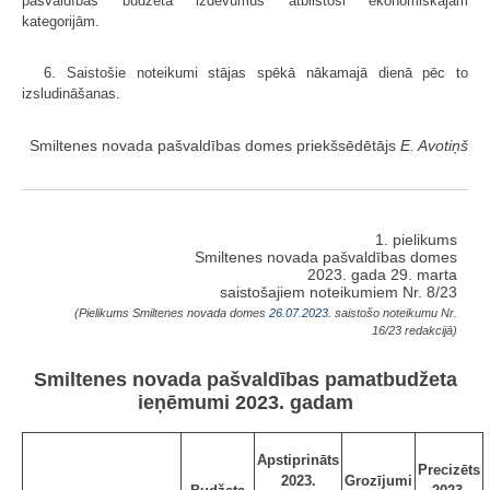
pašvaldības budžeta izdevumus atbilstoši ekonomiskajām
kategorijām.
6. Saistošie noteikumi stājas spēkā nākamajā dienā pēc to
izsludināšanas.
Smiltenes novada pašvaldības domes priekšsēdētājs
E. Avotiņš
1. pielikums
Smiltenes novada pašvaldības domes
2023. gada 29. marta
saistošajiem noteikumiem Nr. 8/23
(Pielikums Smiltenes novada domes
26.07.2023.
saistošo noteikumu Nr.
16/23 redakcijā)
Smiltenes novada pašvaldības pamatbudžeta
ieņēmumi 2023. gadam
Apstiprināts
Precizēts
2023.
Grozījumi