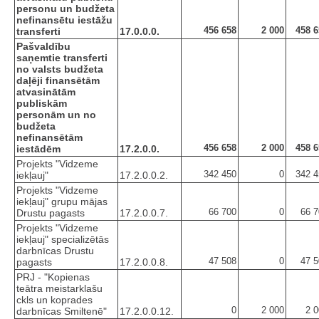
personu un budžeta
nefinansētu iestāžu
456 658
2 000
458 6
transferti
17.0.0.0.
Pašvaldību
saņemtie transferti
no valsts budžeta
daļēji finansētām
atvasinātām
publiskām
personām un no
budžeta
nefinansētām
456 658
2 000
458 6
iestādēm
17.2.0.0.
Projekts "Vidzeme
342 450
0
342 4
iekļauj"
17.2.0.0.2.
Projekts "Vidzeme
iekļauj" grupu mājas
66 700
0
66 7
Drustu pagasts
17.2.0.0.7.
Projekts "Vidzeme
iekļauj" specializētās
darbnīcas Drustu
47 508
0
47 5
pagasts
17.2.0.0.8.
PRJ - "Kopienas
teātra meistarklašu
ckls un koprades
0
2 000
2 
darbnīcas Smiltenē"
17.2.0.0.12.