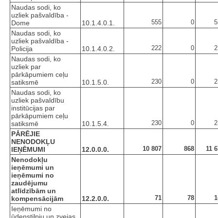
Naudas sodi, ko
uzliek pašvaldība -
555
0
5
Dome
10.1.4.0.1.
Naudas sodi, ko
uzliek pašvaldība -
222
0
2
Policija
10.1.4.0.2.
Naudas sodi, ko
uzliek par
pārkāpumiem ceļu
230
0
2
satiksmē
10.1.5.0.
Naudas sodi, ko
uzliek pašvaldību
institūcijas par
pārkāpumiem ceļu
230
0
2
satiksmē
10.1.5.4.
PĀRĒJIE
NENODOKĻU
10 807
868
11 
IEŅĒMUMI
12.0.0.0.
Nenodokļu
ieņēmumi un
ieņēmumi no
zaudējumu
atlīdzībām un
71
78
1
kompensācijām
12.2.0.0.
Ieņēmumi no
ūdenstilpju un zvejas