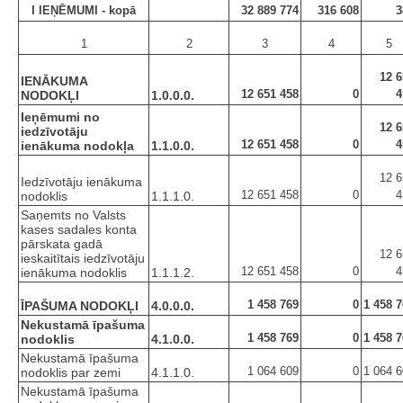
I IEŅĒMUMI - kopā
32 889 774
316 608
3
1
2
3
4
5
12 6
IENĀKUMA
12 651 458
0
4
NODOKĻI
1.0.0.0.
Ieņēmumi no
12 6
iedzīvotāju
12 651 458
0
4
ienākuma nodokļa
1.1.0.0.
12 6
Iedzīvotāju ienākuma
12 651 458
0
4
nodoklis
1.1.1.0.
Saņemts no Valsts
kases sadales konta
pārskata gadā
12 6
ieskaitītais iedzīvotāju
12 651 458
0
4
ienākuma nodoklis
1.1.1.2.
1 458 769
0
1 458 
ĪPAŠUMA NODOKĻI
4.0.0.0.
Nekustamā īpašuma
1 458 769
0
1 458 
nodoklis
4.1.0.0.
Nekustamā īpašuma
1 064 609
0
1 064 
nodoklis par zemi
4.1.1.0.
Nekustamā īpašuma