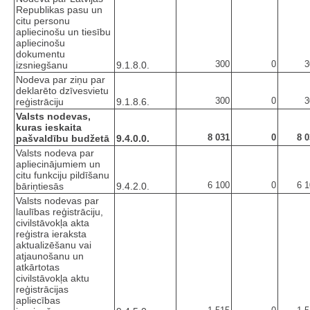
Republikas pasu un
citu personu
apliecinošu un tiesību
apliecinošu
dokumentu
300
0
3
izsniegšanu
9.1.8.0.
Nodeva par ziņu par
deklarēto dzīvesvietu
300
0
3
reģistrāciju
9.1.8.6.
Valsts nodevas,
kuras ieskaita
8 031
0
8 
pašvaldību budžetā
9.4.0.0.
Valsts nodeva par
apliecinājumiem un
citu funkciju pildīšanu
6 100
0
6 
bāriņtiesās
9.4.2.0.
Valsts nodevas par
laulības reģistrāciju,
civilstāvokļa akta
reģistra ieraksta
aktualizēšanu vai
atjaunošanu un
atkārtotas
civilstāvokļa aktu
reģistrācijas
apliecības