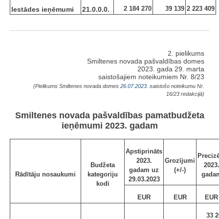
2 184 270
39 139
2 223 409
Iestādes ieņēmumi
21.0.0.0.
2. pielikums
Smiltenes novada pašvaldības domes
2023. gada 29. marta
saistošajiem noteikumiem Nr. 8/23
(Pielikums Smiltenes novada domes
26.07.2023.
saistošo noteikumu Nr.
16/23 redakcijā)
Smiltenes novada pašvaldības pamatbudžeta
ieņēmumi 2023. gadam
Apstiprināts
Preciz
2023.
Grozījumi
Budžeta
2023
gadam uz
(+/-)
Rādītāju nosaukumi
kategoriju
gada
29.03.2023
kodi
EUR
EUR
EUR
33 2