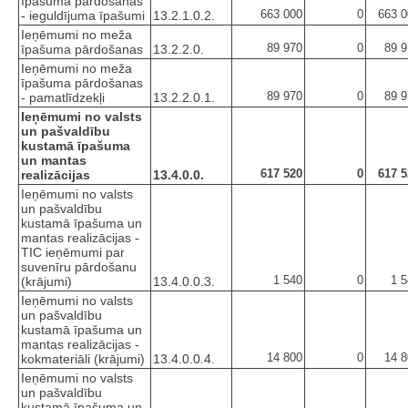
īpašuma pārdošanas
663 000
0
663 0
- ieguldījuma īpašumi
13.2.1.0.2.
Ieņēmumi no meža
89 970
0
89 9
īpašuma pārdošanas
13.2.2.0.
Ieņēmumi no meža
īpašuma pārdošanas
89 970
0
89 9
- pamatlīdzekļi
13.2.2.0.1.
Ieņēmumi no valsts
un pašvaldību
kustamā īpašuma
un mantas
617 520
0
617 5
realizācijas
13.4.0.0.
Ieņēmumi no valsts
un pašvaldību
kustamā īpašuma un
mantas realizācijas -
TIC ieņēmumi par
suvenīru pārdošanu
1 540
0
1 
(krājumi)
13.4.0.0.3.
Ieņēmumi no valsts
un pašvaldību
kustamā īpašuma un
mantas realizācijas -
14 800
0
14 8
kokmateriāli (krājumi)
13.4.0.0.4.
Ieņēmumi no valsts
un pašvaldību
kustamā īpašuma un