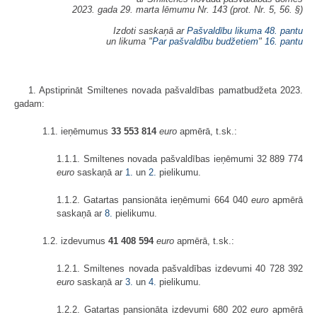
2023. gada 29. marta lēmumu Nr. 143 (prot. Nr. 5, 56. §)
Izdoti saskaņā ar
Pašvaldību likuma
48. pantu
un likuma "
Par pašvaldību budžetiem
"
16. pantu
1. Apstiprināt Smiltenes novada pašvaldības pamatbudžeta 2023.
gadam:
1.1. ieņēmumus
33 553 814
euro
apmērā, t.sk.:
1.1.1. Smiltenes novada pašvaldības ieņēmumi 32 889 774
euro
saskaņā ar
1.
un
2.
pielikumu.
1.1.2. Gatartas pansionāta ieņēmumi 664 040
euro
apmērā
saskaņā ar
8.
pielikumu.
1.2. izdevumus
41 408 594
euro
apmērā, t.sk.:
1.2.1. Smiltenes novada pašvaldības izdevumi 40 728 392
euro
saskaņā ar
3.
un
4.
pielikumu.
1.2.2. Gatartas pansionāta izdevumi 680 202
euro
apmērā