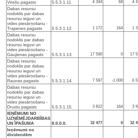
4 344
68
4 
Virešu pagasts
5.5.3.1.11.
Dabas resursu
nodoklis par dabas
resursu ieguvi un
vides piesārņošanu -
1 172
164
1 
Trapenes pagasts
5.5.3.1.12.
Dabas resursu
nodoklis par dabas
resursu ieguvi un
vides piesārņošanu -
17 590
0
17 5
Gaujienas pagasts
5.5.3.1.13.
Dabas resursu
nodoklis par dabas
resursu ieguvi un
vides piesārņošanu -
7 597
-1 000
6 
Raunas pagasts
5.5.3.1.14.
Dabas resursu
nodoklis par dabas
resursu ieguvi un
vides piesārņošanu -
3 822
164
3 
Drustu pagasts
5.5.3.1.15.
IEŅĒMUMI NO
UZŅĒMĒJDARBĪBAS
32 477
0
32 4
UN ĪPAŠUMA
8.0.0.0.
Ieņēmumi no
dividendēm