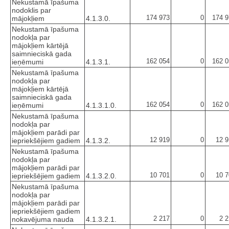
Nekustamā īpašuma
nodoklis par
174 973
0
174 9
mājokļiem
4.1.3.0.
Nekustamā īpašuma
nodokļa par
mājokļiem kārtējā
saimnieciskā gada
162 054
0
162 0
ieņēmumi
4.1.3.1.
Nekustamā īpašuma
nodokļa par
mājokļiem kārtējā
saimnieciskā gada
162 054
0
162 0
ieņēmumi
4.1.3.1.0.
Nekustamā īpašuma
nodokļa par
mājokļiem parādi par
12 919
0
12 9
iepriekšējiem gadiem
4.1.3.2.
Nekustamā īpašuma
nodokļa par
mājokļiem parādi par
10 701
0
10 7
iepriekšējiem gadiem
4.1.3.2.0.
Nekustamā īpašuma
nodokļa par
mājokļiem parādi par
iepriekšējiem gadiem
2 217
0
2 
nokavējuma nauda
4.1.3.2.1.