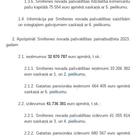
1.3.6. Smiltenes novada pašvaldības līdzdalība komersantu
pašu kapitālā 75 554
euro
apmērā saskaņā ar
5.
pielikumu.
1.4. Informācija par Smiltenes novada pašvaldības saistībām
un sniegtajiem galvojumiem saskaņā ar
6.
pielikumu.
2. Apstiprināt Smiltenes novada pašvaldības pamatbudžeta 2023.
gadam:
2.1. ieņēmumus
32 870 787
euro
apmērā, t.sk.:
2.1.1. Smiltenes novada pašvaldības ieņēmumi 33 206 382
euro
saskaņā ar
1.
un
2. pielikumu
.
2.1.2. Gatartas pansionāta ieņēmumi 664 405
euro
apmērā
saskaņā ar
6. pielikumu
.
2.2. izdevumus
41 736 381
euro
apmērā, t.sk.:
2.2.1. Smiltenes novada pašvaldības izdevumi 41 055 814
euro
saskaņā ar
3.
un
4. pielikumu
.
2.2.2. Gatartas pansionāta izdevumi 680 567
euro
apmērā