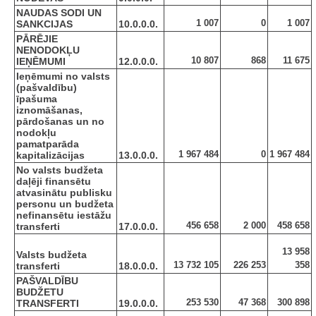
NAUDAS SODI UN
1 007
0
1 007
SANKCIJAS
10.0.0.0.
PĀRĒJIE
NENODOKĻU
10 807
868
11 675
IEŅĒMUMI
12.0.0.0.
Ieņēmumi no valsts
(pašvaldību)
īpašuma
iznomāšanas,
pārdošanas un no
nodokļu
pamatparāda
1 967 484
0
1 967 484
kapitalizācijas
13.0.0.0.
No valsts budžeta
daļēji finansētu
atvasinātu publisku
personu un budžeta
nefinansētu iestāžu
456 658
2 000
458 658
transferti
17.0.0.0.
13 958
Valsts budžeta
13 732 105
226 253
358
transferti
18.0.0.0.
PAŠVALDĪBU
BUDŽETU
253 530
47 368
300 898
TRANSFERTI
19.0.0.0.