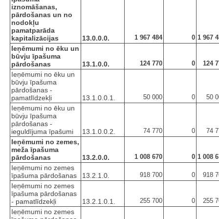
iznomāšanas,
pārdošanas un no
nodokļu
pamatparāda
1 967 484
0
1 967 
kapitalizācijas
13.0.0.0.
Ieņēmumi no ēku un
būvju īpašuma
124 770
0
124 7
pārdošanas
13.1.0.0.
Ieņēmumi no ēku un
būvju īpašuma
pārdošanas -
50 000
0
50 0
pamatlīdzekļi
13.1.0.0.1.
Ieņēmumi no ēku un
būvju īpašuma
pārdošanas -
74 770
0
74 7
ieguldījuma īpašumi
13.1.0.0.2.
Ieņēmumi no zemes,
meža īpašuma
1 008 670
0
1 008 
pārdošanas
13.2.0.0.
Ieņēmumi no zemes
918 700
0
918 7
īpašuma pārdošanas
13.2.1.0.
Ieņēmumi no zemes
īpašuma pārdošanas
255 700
0
255 7
- pamatlīdzekļi
13.2.1.0.1.
Ieņēmumi no zemes