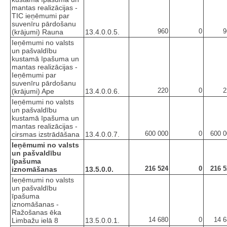
mantas realizācijas -
TIC ieņēmumi par
suvenīru pārdošanu
960
0
9
(krājumi) Rauna
13.4.0.0.5.
Ieņēmumi no valsts
un pašvaldību
kustamā īpašuma un
mantas realizācijas -
Ieņēmumi par
suvenīru pārdošanu
220
0
2
(krājumi) Ape
13.4.0.0.6.
Ieņēmumi no valsts
un pašvaldību
kustamā īpašuma un
mantas realizācijas -
600 000
0
600 0
cirsmas izstrādāšana
13.4.0.0.7.
Ieņēmumi no valsts
un pašvaldību
īpašuma
216 524
0
216 5
iznomāšanas
13.5.0.0.
Ieņēmumi no valsts
un pašvaldību
īpašuma
iznomāšanas -
Ražošanas ēka
14 680
0
14 6
Limbažu ielā 8
13.5.0.0.1.