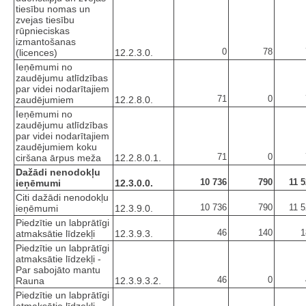
tiesību nomas un
zvejas tiesību
rūpnieciskas
izmantošanas
0
78
(licences)
12.2.3.0.
Ieņēmumi no
zaudējumu atlīdzības
par videi nodarītajiem
71
0
zaudējumiem
12.2.8.0.
Ieņēmumi no
zaudējumu atlīdzības
par videi nodarītajiem
zaudējumiem koku
71
0
ciršana ārpus meža
12.2.8.0.1.
Dažādi nenodokļu
10 736
790
11 
ieņēmumi
12.3.0.0.
Citi dažādi nenodokļu
10 736
790
11 
ieņēmumi
12.3.9.0.
Piedzītie un labprātīgi
46
140
1
atmaksātie līdzekļi
12.3.9.3.
Piedzītie un labprātīgi
atmaksātie līdzekļi -
Par sabojāto mantu
46
0
Rauna
12.3.9.3.2.
Piedzītie un labprātīgi