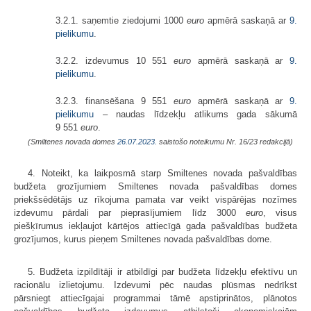
3.2.1. saņemtie ziedojumi 1000
euro
apmērā saskaņā ar
9.
pielikumu
.
3.2.2. izdevumus 10 551
euro
apmērā saskaņā ar
9.
pielikumu
.
3.2.3. finansēšana 9 551
euro
apmērā saskaņā ar
9.
pielikumu
– naudas līdzekļu atlikums gada sākumā
9 551
euro
.
(Smiltenes novada domes
26.07.2023.
saistošo noteikumu Nr. 16/23 redakcijā)
4. Noteikt, ka laikposmā starp Smiltenes novada pašvaldības
budžeta grozījumiem Smiltenes novada pašvaldības domes
priekšsēdētājs uz rīkojuma pamata var veikt vispārējas nozīmes
izdevumu pārdali par pieprasījumiem līdz 3000
euro
, visus
piešķīrumus iekļaujot kārtējos attiecīgā gada pašvaldības budžeta
grozījumos, kurus pieņem Smiltenes novada pašvaldības dome.
5. Budžeta izpildītāji ir atbildīgi par budžeta līdzekļu efektīvu un
racionālu izlietojumu. Izdevumi pēc naudas plūsmas nedrīkst
pārsniegt attiecīgajai programmai tāmē apstiprinātos, plānotos