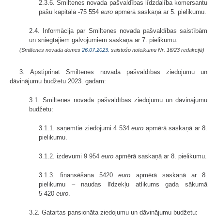
2.3.6. Smiltenes novada pašvaldības līdzdalība komersantu
pašu kapitālā -75 554
euro
apmērā saskaņā ar 5. pielikumu.
2.4. Informācija par Smiltenes novada pašvaldības saistībām
un sniegtajiem galvojumiem saskaņā ar 7. pielikumu.
(Smiltenes novada domes
26.07.2023.
saistošo noteikumu Nr. 16/23 redakcijā)
3. Apstiprināt Smiltenes novada pašvaldības ziedojumu un
dāvinājumu budžetu 2023. gadam:
3.1. Smiltenes novada pašvaldības ziedojumu un dāvinājumu
budžetu:
3.1.1. saņemtie ziedojumi 4 534
euro
apmērā saskaņā ar 8.
pielikumu.
3.1.2. izdevumi 9 954
euro
apmērā saskaņā ar 8. pielikumu.
3.1.3. finansēšana 5420
euro
apmērā saskaņā ar 8.
pielikumu – naudas līdzekļu atlikums gada sākumā
5 420
euro
.
3.2. Gatartas pansionāta ziedojumu un dāvinājumu budžetu: