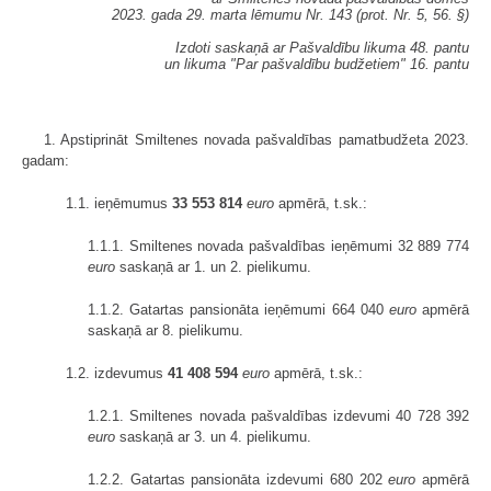
2023. gada 29. marta lēmumu Nr. 143 (prot. Nr. 5, 56. §)
Izdoti saskaņā ar Pašvaldību likuma 48. pantu
un likuma "Par pašvaldību budžetiem" 16. pantu
1. Apstiprināt Smiltenes novada pašvaldības pamatbudžeta 2023.
gadam:
1.1. ieņēmumus
33 553 814
euro
apmērā, t.sk.:
1.1.1. Smiltenes novada pašvaldības ieņēmumi 32 889 774
euro
saskaņā ar 1. un 2. pielikumu.
1.1.2. Gatartas pansionāta ieņēmumi 664 040
euro
apmērā
saskaņā ar 8. pielikumu.
1.2. izdevumus
41 408 594
euro
apmērā, t.sk.:
1.2.1. Smiltenes novada pašvaldības izdevumi 40 728 392
euro
saskaņā ar 3. un 4. pielikumu.
1.2.2. Gatartas pansionāta izdevumi 680 202
euro
apmērā