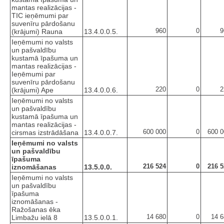
mantas realizācijas -
TIC ieņēmumi par
suvenīru pārdošanu
960
0
9
(krājumi) Rauna
13.4.0.0.5.
Ieņēmumi no valsts
un pašvaldību
kustamā īpašuma un
mantas realizācijas -
Ieņēmumi par
suvenīru pārdošanu
220
0
2
(krājumi) Ape
13.4.0.0.6.
Ieņēmumi no valsts
un pašvaldību
kustamā īpašuma un
mantas realizācijas -
600 000
0
600 0
cirsmas izstrādāšana
13.4.0.0.7.
Ieņēmumi no valsts
un pašvaldību
īpašuma
216 524
0
216 5
iznomāšanas
13.5.0.0.
Ieņēmumi no valsts
un pašvaldību
īpašuma
iznomāšanas -
Ražošanas ēka
14 680
0
14 6
Limbažu ielā 8
13.5.0.0.1.