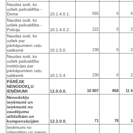
Naudas sodi, ko
uzliek pašvaldība -
555
0
5
Dome
10.1.4.0.1.
Naudas sodi, ko
uzliek pašvaldība -
222
0
2
Policija
10.1.4.0.2.
Naudas sodi, ko
uzliek par
pārkāpumiem ceļu
230
0
2
satiksmē
10.1.5.0.
Naudas sodi, ko
uzliek pašvaldību
institūcijas par
pārkāpumiem ceļu
230
0
2
satiksmē
10.1.5.4.
PĀRĒJIE
NENODOKĻU
10 807
868
11 
IEŅĒMUMI
12.0.0.0.
Nenodokļu
ieņēmumi un
ieņēmumi no
zaudējumu
atlīdzībām un
71
78
1
kompensācijām
12.2.0.0.
Ieņēmumi no
ūdenstilpju un zvejas