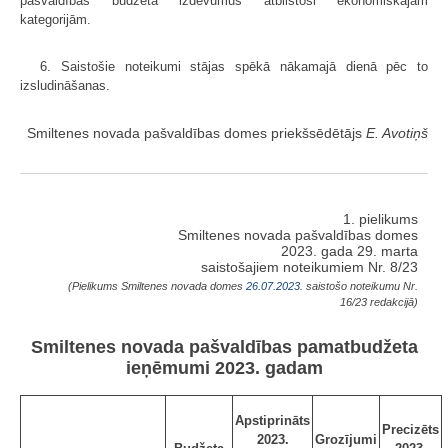
pašvaldības budžeta izdevumus atbilstoši ekonomiskajām
kategorijām.
6. Saistošie noteikumi stājas spēkā nākamajā dienā pēc to
izsludināšanas.
Smiltenes novada pašvaldības domes priekšsēdētājs
E. Avotiņš
1. pielikums
Smiltenes novada pašvaldības domes
2023. gada 29. marta
saistošajiem noteikumiem Nr. 8/23
(Pielikums Smiltenes novada domes
26.07.2023.
saistošo noteikumu Nr.
16/23 redakcijā)
Smiltenes novada pašvaldības pamatbudžeta
ieņēmumi 2023. gadam
Apstiprināts
Precizēts
2023.
Grozījumi