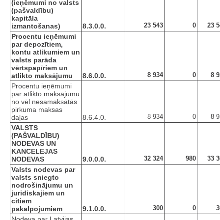
(ieņēmumi no valsts
(pašvaldību)
kapitāla
23 543
0
23 5
izmantošanas)
8.3.0.0.
Procentu ieņēmumi
par depozītiem,
kontu atlikumiem un
valsts parāda
vērtspapīriem un
8 934
0
8 
atlikto maksājumu
8.6.0.0.
Procentu ieņēmumi
par atlikto maksājumu
no vēl nesamaksātās
pirkuma maksas
8 934
0
8 
daļas
8.6.4.0.
VALSTS
(PAŠVALDĪBU)
NODEVAS UN
KANCELEJAS
32 324
980
33 3
NODEVAS
9.0.0.0.
Valsts nodevas par
valsts sniegto
nodrošinājumu un
juridiskajiem un
citiem
300
0
3
pakalpojumiem
9.1.0.0.
Nodeva par Latvijas