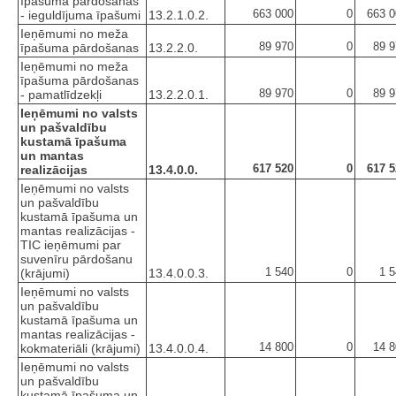
īpašuma pārdošanas
663 000
0
663 0
- ieguldījuma īpašumi
13.2.1.0.2.
Ieņēmumi no meža
89 970
0
89 9
īpašuma pārdošanas
13.2.2.0.
Ieņēmumi no meža
īpašuma pārdošanas
89 970
0
89 9
- pamatlīdzekļi
13.2.2.0.1.
Ieņēmumi no valsts
un pašvaldību
kustamā īpašuma
un mantas
617 520
0
617 5
realizācijas
13.4.0.0.
Ieņēmumi no valsts
un pašvaldību
kustamā īpašuma un
mantas realizācijas -
TIC ieņēmumi par
suvenīru pārdošanu
1 540
0
1 
(krājumi)
13.4.0.0.3.
Ieņēmumi no valsts
un pašvaldību
kustamā īpašuma un
mantas realizācijas -
14 800
0
14 8
kokmateriāli (krājumi)
13.4.0.0.4.
Ieņēmumi no valsts
un pašvaldību
kustamā īpašuma un