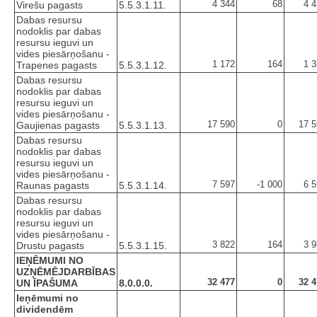
4 344
68
4 
Virešu pagasts
5.5.3.1.11.
Dabas resursu
nodoklis par dabas
resursu ieguvi un
vides piesārņošanu -
1 172
164
1 
Trapenes pagasts
5.5.3.1.12.
Dabas resursu
nodoklis par dabas
resursu ieguvi un
vides piesārņošanu -
17 590
0
17 5
Gaujienas pagasts
5.5.3.1.13.
Dabas resursu
nodoklis par dabas
resursu ieguvi un
vides piesārņošanu -
7 597
-1 000
6 
Raunas pagasts
5.5.3.1.14.
Dabas resursu
nodoklis par dabas
resursu ieguvi un
vides piesārņošanu -
3 822
164
3 
Drustu pagasts
5.5.3.1.15.
IEŅĒMUMI NO
UZŅĒMĒJDARBĪBAS
32 477
0
32 4
UN ĪPAŠUMA
8.0.0.0.
Ieņēmumi no
dividendēm