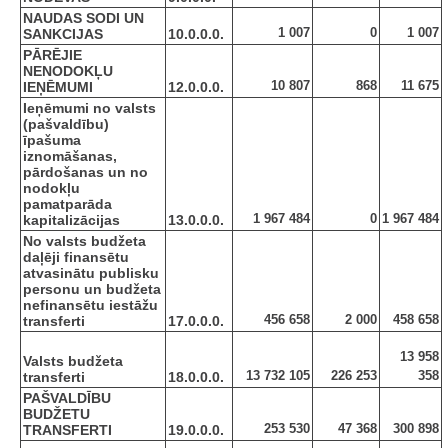
NAUDAS SODI UN
1 007
0
1 007
SANKCIJAS
10.0.0.0.
PĀRĒJIE
NENODOKĻU
10 807
868
11 675
IEŅĒMUMI
12.0.0.0.
Ieņēmumi no valsts
(pašvaldību)
īpašuma
iznomāšanas,
pārdošanas un no
nodokļu
pamatparāda
1 967 484
0
1 967 484
kapitalizācijas
13.0.0.0.
No valsts budžeta
daļēji finansētu
atvasinātu publisku
personu un budžeta
nefinansētu iestāžu
456 658
2 000
458 658
transferti
17.0.0.0.
13 958
Valsts budžeta
13 732 105
226 253
358
transferti
18.0.0.0.
PAŠVALDĪBU
BUDŽETU
253 530
47 368
300 898
TRANSFERTI
19.0.0.0.