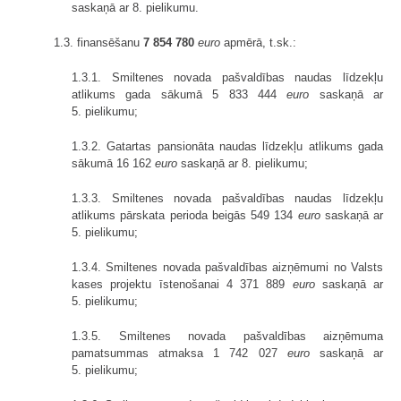
saskaņā ar 8. pielikumu.
1.3. finansēšanu
7 854 780
euro
apmērā, t.sk.:
1.3.1. Smiltenes novada pašvaldības naudas līdzekļu
atlikums gada sākumā 5 833 444
euro
saskaņā ar
5. pielikumu;
1.3.2. Gatartas pansionāta naudas līdzekļu atlikums gada
sākumā 16 162
euro
saskaņā ar 8. pielikumu;
1.3.3. Smiltenes novada pašvaldības naudas līdzekļu
atlikums pārskata perioda beigās 549 134
euro
saskaņā ar
5. pielikumu;
1.3.4. Smiltenes novada pašvaldības aizņēmumi no Valsts
kases projektu īstenošanai 4 371 889
euro
saskaņā ar
5. pielikumu;
1.3.5. Smiltenes novada pašvaldības aizņēmuma
pamatsummas atmaksa 1 742 027
euro
saskaņā ar
5. pielikumu;