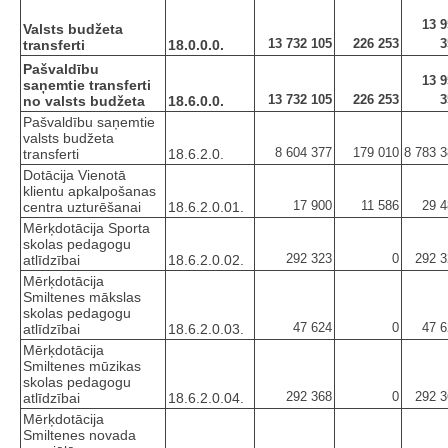
13 9
Valsts budžeta
13 732 105
226 253
3
transferti
18.0.0.0.
Pašvaldību
13 9
saņemtie transferti
13 732 105
226 253
3
no valsts budžeta
18.6.0.0.
Pašvaldību saņemtie
valsts budžeta
8 604 377
179 010
8 783 
transferti
18.6.2.0.
Dotācija Vienotā
klientu apkalpošanas
17 900
11 586
29 4
centra uzturēšanai
18.6.2.0.01.
Mērķdotācija Sporta
skolas pedagogu
292 323
0
292 3
atlīdzībai
18.6.2.0.02.
Mērķdotācija
Smiltenes mākslas
skolas pedagogu
47 624
0
47 6
atlīdzībai
18.6.2.0.03.
Mērķdotācija
Smiltenes mūzikas
skolas pedagogu
292 368
0
292 3
atlīdzībai
18.6.2.0.04.
Mērķdotācija
Smiltenes novada