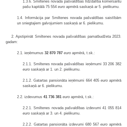
1.3.6. Smiltenes novada pašvaldības līdzdalība komersantu
pašu kapitālā 75 554
euro
apmērā saskaņā ar 5. pielikumu.
1.4. Informācija par Smiltenes novada pašvaldības saistībām
un sniegtajiem galvojumiem saskaņā ar 6. pielikumu.
2. Apstiprināt Smiltenes novada pašvaldības pamatbudžeta 2023.
gadam:
2.1. ieņēmumus
32 870 787
euro
apmērā, t.sk.:
2.1.1. Smiltenes novada pašvaldības ieņēmumi 33 206 382
euro
saskaņā ar 1. un 2. pielikumu.
2.1.2. Gatartas pansionāta ieņēmumi 664 405
euro
apmērā
saskaņā ar 6. pielikumu.
2.2. izdevumus
41 736 381
euro
apmērā, t.sk.:
2.2.1. Smiltenes novada pašvaldības izdevumi 41 055 814
euro
saskaņā ar 3. un 4. pielikumu.
2.2.2. Gatartas pansionāta izdevumi 680 567
euro
apmērā