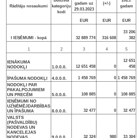
Budžeta
2023.
gadam uz
(+/-)
Rādītāju nosaukumi
kategoriju
gadam
29.03.2023
kodi
EUR
EUR
EUR
33 206
I IEŅĒMUMI - kopā
32 889 774
316 608
382
1
2
3
4
5
12 651
IENĀKUMA
12 651 458
0
458
NODOKĻI
1.0.0.0.
1 458 769
0
1 458 769
ĪPAŠUMA NODOKĻI
4.0.0.0.
NODOKĻI PAR
PAKALPOJUMIEM
108 885
0
108 885
UN PRECĒM
5.0.0.0.
IEŅĒMUMI NO
UZŅĒMĒJDARBĪBAS
32 477
0
32 477
UN ĪPAŠUMA
8.0.0.0.
VALSTS
(PAŠVALDĪBU)
NODEVAS UN
KANCELEJAS
32 324
980
33 304
NODEVAS
9.0.0.0.