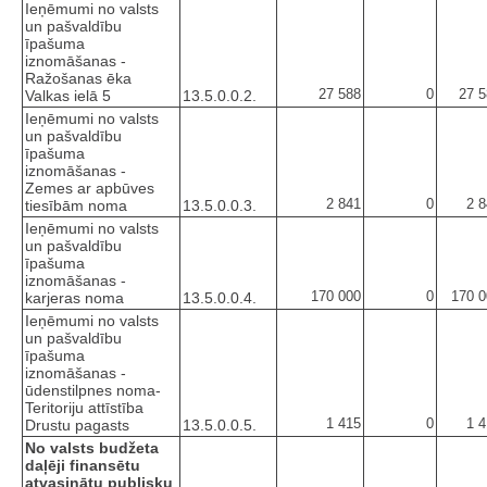
Ieņēmumi no valsts
un pašvaldību
īpašuma
iznomāšanas -
Ražošanas ēka
27 588
0
27 5
Valkas ielā 5
13.5.0.0.2.
Ieņēmumi no valsts
un pašvaldību
īpašuma
iznomāšanas -
Zemes ar apbūves
2 841
0
2 
tiesībām noma
13.5.0.0.3.
Ieņēmumi no valsts
un pašvaldību
īpašuma
iznomāšanas -
170 000
0
170 0
karjeras noma
13.5.0.0.4.
Ieņēmumi no valsts
un pašvaldību
īpašuma
iznomāšanas -
ūdenstilpnes noma-
Teritoriju attīstība
1 415
0
1 
Drustu pagasts
13.5.0.0.5.
No valsts budžeta
daļēji finansētu
atvasinātu publisku