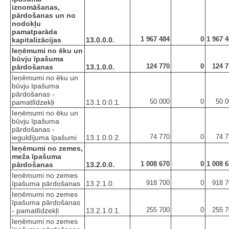
iznomāšanas,
pārdošanas un no
nodokļu
pamatparāda
1 967 484
0
1 967 
kapitalizācijas
13.0.0.0.
Ieņēmumi no ēku un
būvju īpašuma
124 770
0
124 7
pārdošanas
13.1.0.0.
Ieņēmumi no ēku un
būvju īpašuma
pārdošanas -
50 000
0
50 0
pamatlīdzekļi
13.1.0.0.1.
Ieņēmumi no ēku un
būvju īpašuma
pārdošanas -
74 770
0
74 7
ieguldījuma īpašumi
13.1.0.0.2.
Ieņēmumi no zemes,
meža īpašuma
1 008 670
0
1 008 
pārdošanas
13.2.0.0.
Ieņēmumi no zemes
918 700
0
918 7
īpašuma pārdošanas
13.2.1.0.
Ieņēmumi no zemes
īpašuma pārdošanas
255 700
0
255 7
- pamatlīdzekļi
13.2.1.0.1.
Ieņēmumi no zemes