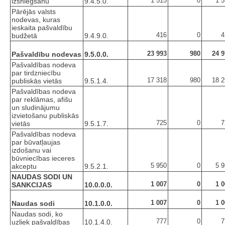
1 515
0
1 
izsniegšanu
9.4.5.0.
Pārējās valsts
nodevas, kuras
ieskaita pašvaldību
416
0
4
budžetā
9.4.9.0.
23 993
980
24 9
Pašvaldību nodevas
9.5.0.0.
Pašvaldības nodeva
par tirdzniecību
17 318
980
18 2
publiskās vietās
9.5.1.4.
Pašvaldības nodeva
par reklāmas, afišu
un sludinājumu
izvietošanu publiskās
725
0
7
vietās
9.5.1.7.
Pašvaldības nodeva
par būvatļaujas
izdošanu vai
būvniecības ieceres
5 950
0
5 
akceptu
9.5.2.1.
NAUDAS SODI UN
1 007
0
1 
SANKCIJAS
10.0.0.0.
1 007
0
1 
Naudas sodi
10.1.0.0.
Naudas sodi, ko
777
0
7
uzliek pašvaldības
10.1.4.0.