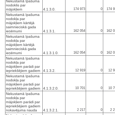
Nekustamā īpašuma
nodoklis par
174 973
0
174 9
mājokļiem
4.1.3.0.
Nekustamā īpašuma
nodokļa par
mājokļiem kārtējā
saimnieciskā gada
162 054
0
162 0
ieņēmumi
4.1.3.1.
Nekustamā īpašuma
nodokļa par
mājokļiem kārtējā
saimnieciskā gada
162 054
0
162 0
ieņēmumi
4.1.3.1.0.
Nekustamā īpašuma
nodokļa par
mājokļiem parādi par
12 919
0
12 9
iepriekšējiem gadiem
4.1.3.2.
Nekustamā īpašuma
nodokļa par
mājokļiem parādi par
10 701
0
10 7
iepriekšējiem gadiem
4.1.3.2.0.
Nekustamā īpašuma
nodokļa par
mājokļiem parādi par
iepriekšējiem gadiem
2 217
0
2 
nokavējuma nauda
4.1.3.2.1.