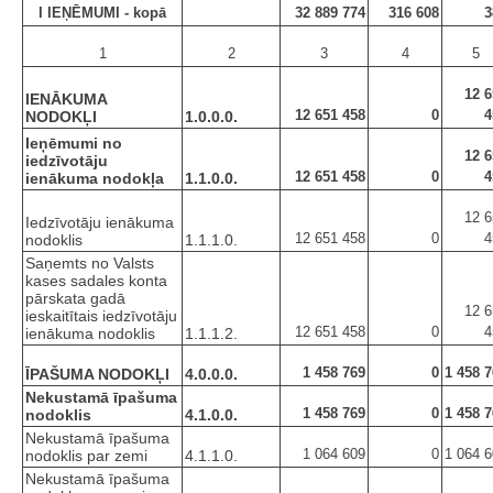
I IEŅĒMUMI - kopā
32 889 774
316 608
3
1
2
3
4
5
12 6
IENĀKUMA
12 651 458
0
4
NODOKĻI
1.0.0.0.
Ieņēmumi no
12 6
iedzīvotāju
12 651 458
0
4
ienākuma nodokļa
1.1.0.0.
12 6
Iedzīvotāju ienākuma
12 651 458
0
4
nodoklis
1.1.1.0.
Saņemts no Valsts
kases sadales konta
pārskata gadā
12 6
ieskaitītais iedzīvotāju
12 651 458
0
4
ienākuma nodoklis
1.1.1.2.
1 458 769
0
1 458 
ĪPAŠUMA NODOKĻI
4.0.0.0.
Nekustamā īpašuma
1 458 769
0
1 458 
nodoklis
4.1.0.0.
Nekustamā īpašuma
1 064 609
0
1 064 
nodoklis par zemi
4.1.1.0.
Nekustamā īpašuma