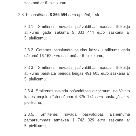
saskaņā ar 6. pielikumu.
2.3. Finansēšana
8 865 594
euro
apmērā, t.sk.:
2.3.1. Smiltenes novada pašvaldības naudas līdzekļu
atlikums gada sākumā 5 833 444
euro
saskaņā ar
5. pielikumu;
2.3.2. Gatartas pansionāta naudas līdzekļu atlikums gada
sākumā 16 162
euro
saskaņā ar 6. pielikumu;
2.3.3. Smiltenes novada pašvaldības naudas līdzekļu
atlikums pārskata perioda beigās 491 603
euro
saskaņā ar
5. pielikumu;
2.3.4. Smiltenes novada pašvaldības aizņēmumi no Valsts
kases projektu īstenošanai 4 325 174
euro
saskaņā ar 5.
pielikumu;
2.3.5. Smiltenes novada pašvaldības aizņēmuma
pamatsummas atmaksa 1 742 029
euro
saskaņā ar
5. pielikumu;