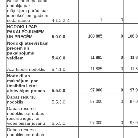
Nekustamā īpašuma
nodokļa par
mājokļiem parādi par
iepriekšējiem gadiem
1
0
soda nauda
4.1.3.2.2.
NODOKĻI PAR
PAKALPOJUMIEM
108 885
0
108 8
UN PRECĒM
5.0.0.0.
Nodokļi atsevišķām
precēm un
pakalpojumu
11 885
0
11 
veidiem
5.4.0.0.
11 885
0
11 
Azartspēļu nodoklis
5.4.1.0.
Nodokļi un
maksājumi par
tiesībām lietot
97 000
0
97 0
atsevišķas preces
5.5.0.0.
Dabas resursu
97 000
0
97 0
nodoklis
5.5.3.0.
Dabas resursu
nodoklis par dabas
resursu ieguvi un
97 000
0
97 0
vides piesārņošanu
5.5.3.1.
Dabas resursu
nodoklis par dabas