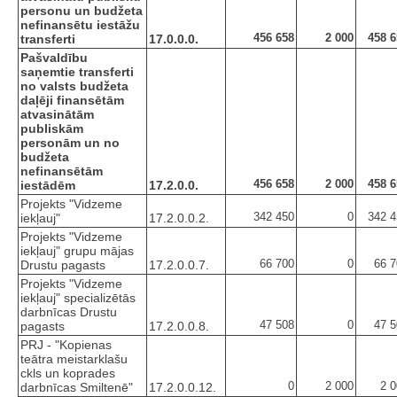
personu un budžeta
nefinansētu iestāžu
456 658
2 000
458 6
transferti
17.0.0.0.
Pašvaldību
saņemtie transferti
no valsts budžeta
daļēji finansētām
atvasinātām
publiskām
personām un no
budžeta
nefinansētām
456 658
2 000
458 6
iestādēm
17.2.0.0.
Projekts "Vidzeme
342 450
0
342 4
iekļauj"
17.2.0.0.2.
Projekts "Vidzeme
iekļauj" grupu mājas
66 700
0
66 7
Drustu pagasts
17.2.0.0.7.
Projekts "Vidzeme
iekļauj" specializētās
darbnīcas Drustu
47 508
0
47 5
pagasts
17.2.0.0.8.
PRJ - "Kopienas
teātra meistarklašu
ckls un koprades
0
2 000
2 
darbnīcas Smiltenē"
17.2.0.0.12.