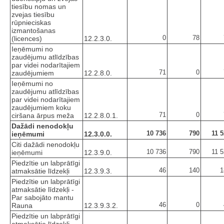
tiesību nomas un
zvejas tiesību
rūpnieciskas
izmantošanas
0
78
(licences)
12.2.3.0.
Ieņēmumi no
zaudējumu atlīdzības
par videi nodarītajiem
71
0
zaudējumiem
12.2.8.0.
Ieņēmumi no
zaudējumu atlīdzības
par videi nodarītajiem
zaudējumiem koku
71
0
ciršana ārpus meža
12.2.8.0.1.
Dažādi nenodokļu
10 736
790
11 
ieņēmumi
12.3.0.0.
Citi dažādi nenodokļu
10 736
790
11 
ieņēmumi
12.3.9.0.
Piedzītie un labprātīgi
46
140
1
atmaksātie līdzekļi
12.3.9.3.
Piedzītie un labprātīgi
atmaksātie līdzekļi -
Par sabojāto mantu
46
0
Rauna
12.3.9.3.2.
Piedzītie un labprātīgi