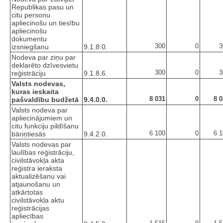
Republikas pasu un
citu personu
apliecinošu un tiesību
apliecinošu
dokumentu
300
0
3
izsniegšanu
9.1.8.0.
Nodeva par ziņu par
deklarēto dzīvesvietu
300
0
3
reģistrāciju
9.1.8.6.
Valsts nodevas,
kuras ieskaita
8 031
0
8 
pašvaldību budžetā
9.4.0.0.
Valsts nodeva par
apliecinājumiem un
citu funkciju pildīšanu
6 100
0
6 
bāriņtiesās
9.4.2.0.
Valsts nodevas par
laulības reģistrāciju,
civilstāvokļa akta
reģistra ieraksta
aktualizēšanu vai
atjaunošanu un
atkārtotas
civilstāvokļa aktu
reģistrācijas
apliecības