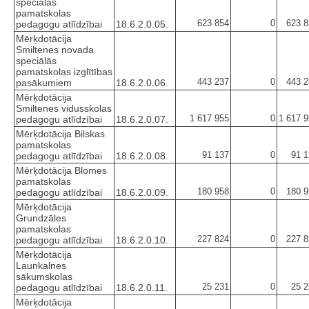
speciālās
pamatskolas
623 854
0
623 8
pedagogu atlīdzībai
18.6.2.0.05.
Mērķdotācija
Smiltenes novada
speciālās
pamatskolas izglītības
443 237
0
443 2
pasākumiem
18.6.2.0.06.
Mērķdotācija
Smiltenes vidusskolas
1 617 955
0
1 617 
pedagogu atlīdzībai
18.6.2.0.07.
Mērķdotācija Bilskas
pamatskolas
91 137
0
91 1
pedagogu atlīdzībai
18.6.2.0.08.
Mērķdotācija Blomes
pamatskolas
180 958
0
180 9
pedagogu atlīdzībai
18.6.2.0.09.
Mērķdotācija
Grundzāles
pamatskolas
227 824
0
227 8
pedagogu atlīdzībai
18.6.2.0.10.
Mērķdotācija
Launkalnes
sākumskolas
25 231
0
25 2
pedagogu atlīdzībai
18.6.2.0.11.
Mērķdotācija