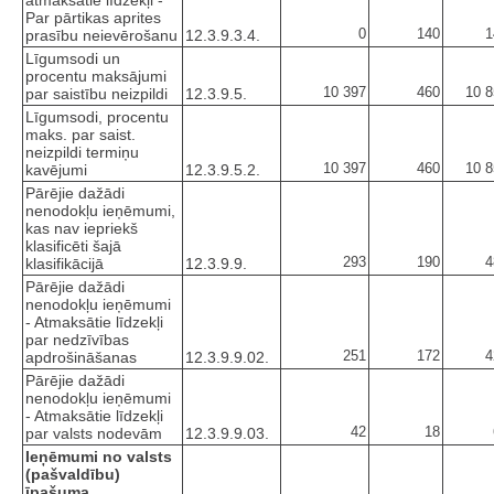
atmaksātie līdzekļi -
Par pārtikas aprites
0
140
1
prasību neievērošanu
12.3.9.3.4.
Līgumsodi un
procentu maksājumi
10 397
460
10 8
par saistību neizpildi
12.3.9.5.
Līgumsodi, procentu
maks. par saist.
neizpildi termiņu
10 397
460
10 8
kavējumi
12.3.9.5.2.
Pārējie dažādi
nenodokļu ieņēmumi,
kas nav iepriekš
klasificēti šajā
293
190
4
klasifikācijā
12.3.9.9.
Pārējie dažādi
nenodokļu ieņēmumi
- Atmaksātie līdzekļi
par nedzīvības
251
172
4
apdrošināšanas
12.3.9.9.02.
Pārējie dažādi
nenodokļu ieņēmumi
- Atmaksātie līdzekļi
42
18
par valsts nodevām
12.3.9.9.03.
Ieņēmumi no valsts
(pašvaldību)
īpašuma