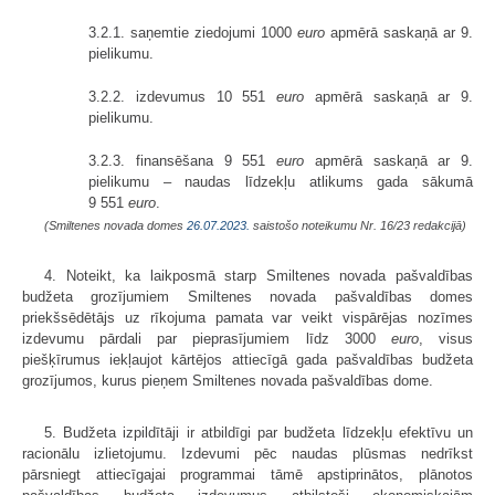
3.2.1. saņemtie ziedojumi 1000
euro
apmērā saskaņā ar 9.
pielikumu.
3.2.2. izdevumus 10 551
euro
apmērā saskaņā ar 9.
pielikumu.
3.2.3. finansēšana 9 551
euro
apmērā saskaņā ar 9.
pielikumu – naudas līdzekļu atlikums gada sākumā
9 551
euro
.
(Smiltenes novada domes
26.07.2023.
saistošo noteikumu Nr. 16/23 redakcijā)
4. Noteikt, ka laikposmā starp Smiltenes novada pašvaldības
budžeta grozījumiem Smiltenes novada pašvaldības domes
priekšsēdētājs uz rīkojuma pamata var veikt vispārējas nozīmes
izdevumu pārdali par pieprasījumiem līdz 3000
euro
, visus
piešķīrumus iekļaujot kārtējos attiecīgā gada pašvaldības budžeta
grozījumos, kurus pieņem Smiltenes novada pašvaldības dome.
5. Budžeta izpildītāji ir atbildīgi par budžeta līdzekļu efektīvu un
racionālu izlietojumu. Izdevumi pēc naudas plūsmas nedrīkst
pārsniegt attiecīgajai programmai tāmē apstiprinātos, plānotos