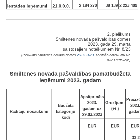
2 184 270
39 139
2 223 409
Iestādes ieņēmumi
21.0.0.0.
2. pielikums
Smiltenes novada pašvaldības domes
2023. gada 29. marta
saistošajiem noteikumiem Nr. 8/23
(Pielikums Smiltenes novada domes
26.07.2023.
saistošo noteikumu Nr.
16/23 redakcijā)
Smiltenes novada pašvaldības pamatbudžeta
ieņēmumi 2023. gadam
Apstiprināts
Preciz
2023.
Grozījumi
Budžeta
2023
gadam uz
(+/-)
Rādītāju nosaukumi
kategoriju
gada
29.03.2023
kodi
EUR
EUR
EUR
33 2