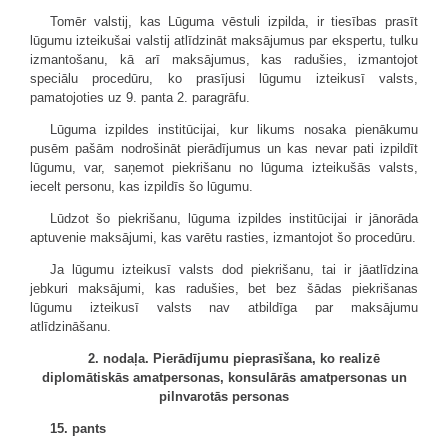
Tomēr valstij, kas Lūguma vēstuli izpilda, ir tiesības prasīt
lūgumu izteikušai valstij atlīdzināt maksājumus par ekspertu, tulku
izmantošanu, kā arī maksājumus, kas radušies, izmantojot
speciālu procedūru, ko prasījusi lūgumu izteikusī valsts,
pamatojoties uz 9. panta 2. paragrāfu.
Lūguma izpildes institūcijai, kur likums nosaka pienākumu
pusēm pašām nodrošināt pierādījumus un kas nevar pati izpildīt
lūgumu, var, saņemot piekrišanu no lūguma izteikušās valsts,
iecelt personu, kas izpildīs šo lūgumu.
Lūdzot šo piekrišanu, lūguma izpildes institūcijai ir jānorāda
aptuvenie maksājumi, kas varētu rasties, izmantojot šo procedūru.
Ja lūgumu izteikusī valsts dod piekrišanu, tai ir jāatlīdzina
jebkuri maksājumi, kas radušies, bet bez šādas piekrišanas
lūgumu izteikusī valsts nav atbildīga par maksājumu
atlīdzināšanu.
2. nodaļa. Pierādījumu pieprasīšana, ko realizē
diplomātiskās amatpersonas, konsulārās amatpersonas un
pilnvarotās personas
15. pants