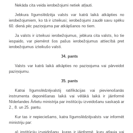
Nekāda cita veida ierobežojumi netiek atļauti.
Jebkura līgumslēdzēja valsts var katrā laikā atkāpties no
ierobežojumiem, ko tā ir izteikusi; ierobežojumi zaudē savu spēku
60. dienā pēc paziņojuma par atkāpšanos no tiem.
Ja valsts ir izteikusi ierobežojumus, jebkura cita valsts, ko tie
iespaido, var piemērot šos pašus ierobežojumus attiecībā pret
ierobežojumus izteikušo valsti.
34. pants
Valsts var katrā laikā atkāpties no paziņojuma vai pārveidot
paziņojumu.
35. pants
Katrai līgumslēdzējvalstij ratifikācijas vai pievienošanās
instrumenta deponēšanas laikā vai vēlākā laikā ir jāinformē
Nīderlandes Ārlietu ministrija par institūciju izveidošanu saskaņā ar
2., 8. un 25. pantu.
Kur tas ir nepieciešams, katra līgumslēdzējvalsts var informēt
ministriju par:
a) institūciju izveidošanu, kuras ir jāinformē, kuru atļauja vai