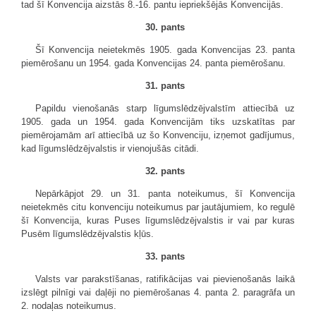
tad šī Konvencija aizstās 8.-16. pantu iepriekšējās Konvencijās.
30. pants
Šī Konvencija neietekmēs 1905. gada Konvencijas 23. panta
piemērošanu un 1954. gada Konvencijas 24. panta piemērošanu.
31. pants
Papildu vienošanās starp līgumslēdzējvalstīm attiecībā uz
1905. gada un 1954. gada Konvencijām tiks uzskatītas par
piemērojamām arī attiecībā uz šo Konvenciju, izņemot gadījumus,
kad līgumslēdzējvalstis ir vienojušās citādi.
32. pants
Nepārkāpjot 29. un 31. panta noteikumus, šī Konvencija
neietekmēs citu konvenciju noteikumus par jautājumiem, ko regulē
šī Konvencija, kuras Puses līgumslēdzējvalstis ir vai par kuras
Pusēm līgumslēdzējvalstis kļūs.
33. pants
Valsts var parakstīšanas, ratifikācijas vai pievienošanās laikā
izslēgt pilnīgi vai daļēji no piemērošanas 4. panta 2. paragrāfa un
2. nodaļas noteikumus.