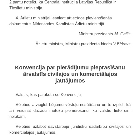
2.pantu noteikt, ka Centrālā institūcija Latvijas Republikā ir
Tieslietu ministrija.
4. Ārlietu ministrijai iesniegt attiecīgos pievienošanās
dokumentus Nīderlandes Karalistes Ārlietu ministrijā.
Ministru prezidents
M. Gailis
Ārlietu ministrs, Ministru prezidenta biedrs
V.Birkavs
Konvencija par pierādījumu pieprasīšanu
ārvalstīs civilajos un komerciālajos
jautājumos
Valstis, kas paraksta šo Konvenciju,
Vēloties atvieglot Lūgumu vēstuļu nosūtīšanu un to izpildi, kā
arī veicināt dažādu metožu piemērošanu, ko valstis lieto šim
nolūkam,
Vēloties uzlabot savstarpēju juridisku sadarbību civilajos un
komerciālajos jautājumos,