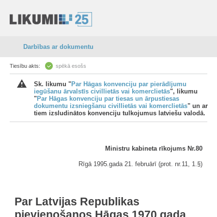
Darbības ar dokumentu
Tiesību akts:
spēkā esošs
Sk. likumu "
Par Hāgas konvenciju par pierādījumu
iegūšanu ārvalstīs civillietās vai komerclietās
", likumu
"
Par Hāgas konvenciju par tiesas un ārpustiesas
dokumentu izsniegšanu civillietās vai komerclietās
" un ar
tiem izsludinātos konvenciju tulkojumus latviešu valodā.
Ministru kabineta rīkojums Nr.80
Rīgā 1995.gada 21. februārī (prot. nr.11, 1.§)
Par Latvijas Republikas
pievienošanos Hāgas 1970.gada