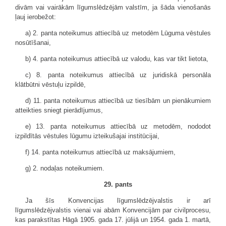
divām vai vairākām līgumslēdzējām valstīm, ja šāda vienošanās
ļauj ierobežot:
a) 2. panta noteikumus attiecībā uz metodēm Lūguma vēstules
nosūtīšanai,
b) 4. panta noteikumus attiecībā uz valodu, kas var tikt lietota,
c) 8. panta noteikumus attiecībā uz juridiskā personāla
klātbūtni vēstuļu izpildē,
d) 11. panta noteikumus attiecībā uz tiesībām un pienākumiem
atteikties sniegt pierādījumus,
e) 13. panta noteikumus attiecībā uz metodēm, nododot
izpildītās vēstules lūgumu izteikušajai institūcijai,
f) 14. panta noteikumus attiecībā uz maksājumiem,
g) 2. nodaļas noteikumiem.
29. pants
Ja šīs Konvencijas līgumslēdzējvalstis ir arī
līgumslēdzējvalstis vienai vai abām Konvencijām par civilprocesu,
kas parakstītas Hāgā 1905. gada 17. jūlijā un 1954. gada 1. martā,