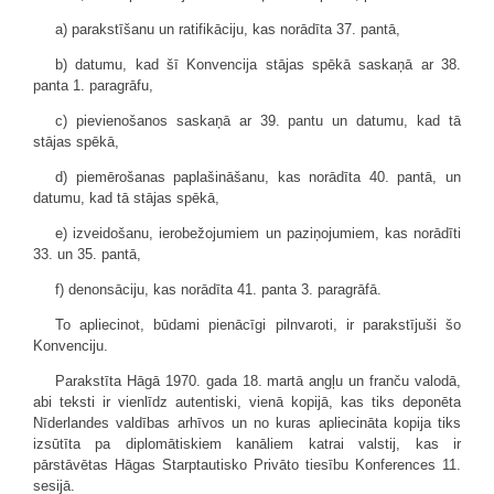
a) parakstīšanu un ratifikāciju, kas norādīta 37. pantā,
b) datumu, kad šī Konvencija stājas spēkā saskaņā ar 38.
panta 1. paragrāfu,
c) pievienošanos saskaņā ar 39. pantu un datumu, kad tā
stājas spēkā,
d) piemērošanas paplašināšanu, kas norādīta 40. pantā, un
datumu, kad tā stājas spēkā,
e) izveidošanu, ierobežojumiem un paziņojumiem, kas norādīti
33. un 35. pantā,
f) denonsāciju, kas norādīta 41. panta 3. paragrāfā.
To apliecinot, būdami pienācīgi pilnvaroti, ir parakstījuši šo
Konvenciju.
Parakstīta Hāgā 1970. gada 18. martā angļu un franču valodā,
abi teksti ir vienlīdz autentiski, vienā kopijā, kas tiks deponēta
Nīderlandes valdības arhīvos un no kuras apliecināta kopija tiks
izsūtīta pa diplomātiskiem kanāliem katrai valstij, kas ir
pārstāvētas Hāgas Starptautisko Privāto tiesību Konferences 11.
sesijā.