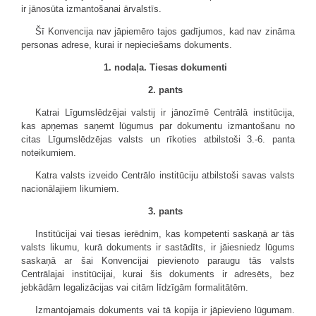
ir jānosūta izmantošanai ārvalstīs.
Šī Konvencija nav jāpiemēro tajos gadījumos, kad nav zināma
personas adrese, kurai ir nepieciešams dokuments.
1. nodaļa. Tiesas dokumenti
2. pants
Katrai Līgumslēdzējai valstij ir jānozīmē Centrālā institūcija,
kas apņemas saņemt lūgumus par dokumentu izmantošanu no
citas Līgumslēdzējas valsts un rīkoties atbilstoši 3.-6. panta
noteikumiem.
Katra valsts izveido Centrālo institūciju atbilstoši savas valsts
nacionālajiem likumiem.
3. pants
Institūcijai vai tiesas ierēdnim, kas kompetenti saskaņā ar tās
valsts likumu, kurā dokuments ir sastādīts, ir jāiesniedz lūgums
saskaņā ar šai Konvencijai pievienoto paraugu tās valsts
Centrālajai institūcijai, kurai šis dokuments ir adresēts, bez
jebkādām legalizācijas vai citām līdzīgām formalitātēm.
Izmantojamais dokuments vai tā kopija ir jāpievieno lūgumam.