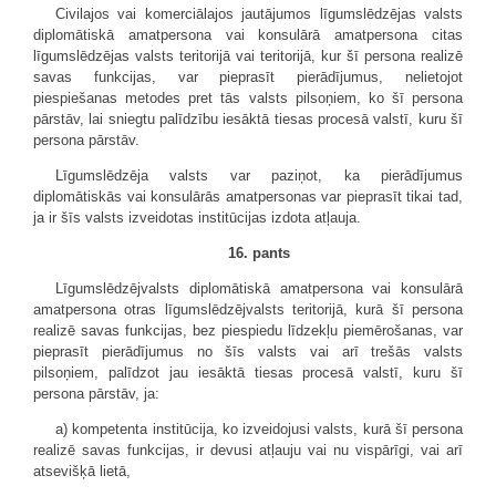
Civilajos vai komerciālajos jautājumos līgumslēdzējas valsts
diplomātiskā amatpersona vai konsulārā amatpersona citas
līgumslēdzējas valsts teritorijā vai teritorijā, kur šī persona realizē
savas funkcijas, var pieprasīt pierādījumus, nelietojot
piespiešanas metodes pret tās valsts pilsoņiem, ko šī persona
pārstāv, lai sniegtu palīdzību iesāktā tiesas procesā valstī, kuru šī
persona pārstāv.
Līgumslēdzēja valsts var paziņot, ka pierādījumus
diplomātiskās vai konsulārās amatpersonas var pieprasīt tikai tad,
ja ir šīs valsts izveidotas institūcijas izdota atļauja.
16. pants
Līgumslēdzējvalsts diplomātiskā amatpersona vai konsulārā
amatpersona otras līgumslēdzējvalsts teritorijā, kurā šī persona
realizē savas funkcijas, bez piespiedu līdzekļu piemērošanas, var
pieprasīt pierādījumus no šīs valsts vai arī trešās valsts
pilsoņiem, palīdzot jau iesāktā tiesas procesā valstī, kuru šī
persona pārstāv, ja:
a) kompetenta institūcija, ko izveidojusi valsts, kurā šī persona
realizē savas funkcijas, ir devusi atļauju vai nu vispārīgi, vai arī
atsevišķā lietā,