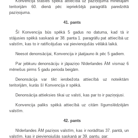
Konvencija stāsies spēkā attiecībā uz paziņojumā minētajām
teritorijām 60. dienā pēc iepriekšējā paragrāfā paredzētā
paziņojuma.
41. pants
Šī Konvencija būs spēkā 5 gadus no datuma, kad tā ir
stājusies spēkā saskaņā ar 38. panta 1. paragrāfu pat attiecībā uz
valstīm, kas to ir ratificējušas vai pievienojušās vēlākā laikā.
Neesot denonsācijai, Konvencija ir jāatjauno ik pēc 5 gadiem.
Par jebkuru denonsāciju ir jāpaziņo Nīderlandes ĀM vismaz 6
mēnešus pirms 5 gadu perioda beigām.
Denonsācija var tikt ierobežota attiecībā uz noteiktām
teritorijām, kurās šī Konvencija ir spēkā.
Denonsācija attieksies tikai uz valsti, kas par to ir paziņojusi.
Konvencija paliks spēkā attiecībā uz citām līgumslēdzējām
valstīm.
42. pants
Nīderlandes ĀM paziņos valstīm, kas ir norādītas 37. pantā, un
valstīm, kas ir pievienojušās saskaņā ar 39. pantu, par: