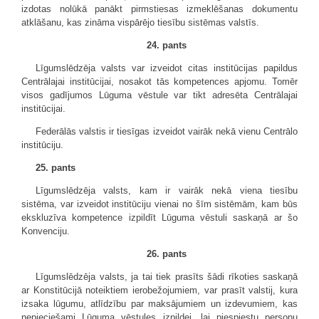
izdotas nolūkā panākt pirmstiesas izmeklēšanas dokumentu
atklāšanu, kas zināma vispārējo tiesību sistēmas valstīs.
24. pants
Līgumslēdzēja valsts var izveidot citas institūcijas papildus
Centrālajai institūcijai, nosakot tās kompetences apjomu. Tomēr
visos gadījumos Lūguma vēstule var tikt adresēta Centrālajai
institūcijai.
Federālās valstis ir tiesīgas izveidot vairāk nekā vienu Centrālo
institūciju.
25. pants
Līgumslēdzēja valsts, kam ir vairāk nekā viena tiesību
sistēma, var izveidot institūciju vienai no šīm sistēmām, kam būs
ekskluzīva kompetence izpildīt Lūguma vēstuli saskaņā ar šo
Konvenciju.
26. pants
Līgumslēdzēja valsts, ja tai tiek prasīts šādi rīkoties saskaņā
ar Konstitūcijā noteiktiem ierobežojumiem, var prasīt valstij, kura
izsaka lūgumu, atlīdzību par maksājumiem un izdevumiem, kas
nepieciešami Lūguma vēstules izpildei, lai piespiestu personu