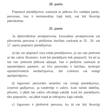
20. pants
Pieprasot pierādījumus saskaņā ar jebkuru šīs nodaļas pantu,
personas, kas ir ieinteresētas šajā lietā, var būt likumīgi
pārstāvētas.
21. pants
Ja diplomātiskai amatpersonai, konsulārai amatpersonai vai
pilnvarotai personai ir piešķirtas tiesības saskaņā ar 15., 16. vai
17. pantu pieprasīt pierādījumus
a) tās var pieprasīt visa veida pierādījumus, ja tas nav pretrunā
ar tās valsts likumiem, kurā šie pierādījumi tiek pieprasīti, kā arī ja
tas nav pretrunā jebkurai atļaujai, kas ir piešķirta saskaņā ar
iepriekšējiem pantiem, un šīm personām ir tiesības, ievērojot
iepriekšminētos ierobežojumus, dot zvērestu vai sniegt
apstiprinājumu,
b) lūgumam personām ierasties vai sniegt pierādījumus,
izņemot gadījumus, ja saņēmējs ir valsts, kurā notiek darbība,
pilsonis, ir jābūt tās valsts oficiālajā valodā, kurā šis pierādījums
tiks pieprasīts, vai jābūt kopā ar tulkojumu šajā valodā,
c) lūgumam ir jāinformē persona, ka tā var būt likumīgi