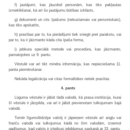
f) jautājumi, kas jāuzdod personām, kas tiks pakļautas
izmeklēšanai, kā arī šo jautājumu būtības izklāsts,
g) dokumenti un cits īpašums (nekustamais vai personiskais),
kas tiks apskatīts,
h) prasības par to, ka pierādījumi tiek sniegti pret parakstu, vai
par to, ka ir jāizmanto kāda cita īpaša forma,
i) jebkura speciālā metode vai procedūra, kas jāizmanto,
pamatojoties uz 9. pantu.
Vēstulē var arī tikt minēta informācija, kas nepieciešama 11.
panta piemērošanai.
Nekāda legalizācija vai citas formalitātes netiek prasītas.
4. pants
Lūguma vēstulei ir jābūt tādā valodā, kā prasa institūcija, kurai
šī vēstule ir jāizpilda, vai arī ir jābūt pievienotam tulkojumam šajā
valodā.
Tomēr līgumslēdzējai valstij ir jāpieņem vēstule arī angļu vai
franču valodā vai tulkojumus kādā no šīm valodām, izņemot
gadījumus, kad valsts ir izteikusi iebildumus saskaņā ar 33. pantu.