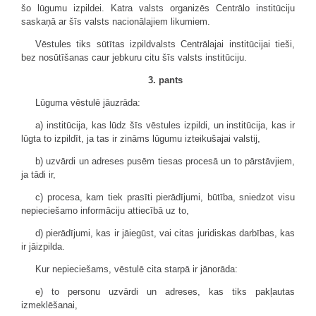
šo lūgumu izpildei. Katra valsts organizēs Centrālo institūciju
saskaņā ar šīs valsts nacionālajiem likumiem.
Vēstules tiks sūtītas izpildvalsts Centrālajai institūcijai tieši,
bez nosūtīšanas caur jebkuru citu šīs valsts institūciju.
3. pants
Lūguma vēstulē jāuzrāda:
a) institūcija, kas lūdz šīs vēstules izpildi, un institūcija, kas ir
lūgta to izpildīt, ja tas ir zināms lūgumu izteikušajai valstij,
b) uzvārdi un adreses pusēm tiesas procesā un to pārstāvjiem,
ja tādi ir,
c) procesa, kam tiek prasīti pierādījumi, būtība, sniedzot visu
nepieciešamo informāciju attiecībā uz to,
d) pierādījumi, kas ir jāiegūst, vai citas juridiskas darbības, kas
ir jāizpilda.
Kur nepieciešams, vēstulē cita starpā ir jānorāda:
e) to personu uzvārdi un adreses, kas tiks pakļautas
izmeklēšanai,