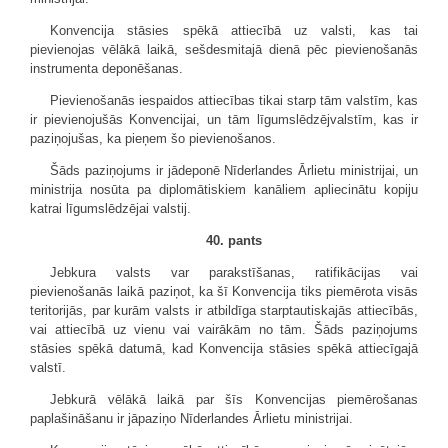
Konvencija stāsies spēkā attiecībā uz valsti, kas tai
pievienojas vēlākā laikā, sešdesmitajā dienā pēc pievienošanās
instrumenta deponēšanas.
Pievienošanās iespaidos attiecības tikai starp tām valstīm, kas
ir pievienojušās Konvencijai, un tām līgumslēdzējvalstīm, kas ir
paziņojušas, ka pieņem šo pievienošanos.
Šāds paziņojums ir jādeponē Nīderlandes Ārlietu ministrijai, un
ministrija nosūta pa diplomātiskiem kanāliem apliecinātu kopiju
katrai līgumslēdzējai valstij.
40. pants
Jebkura valsts var parakstīšanas, ratifikācijas vai
pievienošanās laikā paziņot, ka šī Konvencija tiks piemērota visās
teritorijās, par kurām valsts ir atbildīga starptautiskajās attiecībās,
vai attiecībā uz vienu vai vairākām no tām. Šāds paziņojums
stāsies spēkā datumā, kad Konvencija stāsies spēkā attiecīgajā
valstī.
Jebkurā vēlākā laikā par šīs Konvencijas piemērošanas
paplašināšanu ir jāpaziņo Nīderlandes Ārlietu ministrijai.