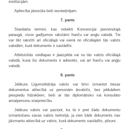
institūcijām.
Apliecība jānosūta tieši iesniedzējam.
7. pants
Standarta termini, kas noteikti Konvencijai pievienotajā
paraugā, visos gadījumos rakstāmi franču vai angļu valodā. Tie
var tikt rakstīti arī oficiālajā vai vienā no oficiālajām tās valsts
valodām, kurā dokuments ir sastādīts.
Atbilstošās veidlapas ir jāaizpilda vai nu tās valsts oficiālajā
valodā, kurai šis dokuments ir adresēts, vai arī franču vai angļu
valodā.
8. pants
Jebkura Līgumslēdzēja valsts var brīvi izmantot tiesas
dokumentus attiecībā uz personām ārvalstīs, bez jebkādiem
piespiedu līdzekļiem, tieši ar tās diplomātisko vai konsulāro
amatpersonu starpniecību.
Jebkura valsts var paziņot, ka tā ir pret šādu dokumentu
izmantošanu savas valsts teritorijā, ja vien šāds dokuments nav
jāizmanto attiecībā uz valsts, kurā dokuments sastādīts, pilsoni.