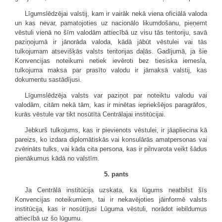
Līgumslēdzējai valstij, kam ir vairāk nekā viena oficiālā valoda
un kas nevar, pamatojoties uz nacionālo likumdošanu, pieņemt
vēstuli vienā no šīm valodām attiecībā uz visu tās teritoriju, savā
paziņojumā ir jānorāda valoda, kādā jābūt vēstulei vai tās
tulkojumam atsevišķās valsts teritorijas daļās. Gadījumā, ja šie
Konvencijas noteikumi netiek ievēroti bez tiesiska iemesla,
tulkojuma maksa par prasīto valodu ir jāmaksā valstij, kas
dokumentu sastādījusi.
Līgumslēdzēja valsts var paziņot par noteiktu valodu vai
valodām, citām nekā tām, kas ir minētas iepriekšējos paragrāfos,
kurās vēstule var tikt nosūtīta Centrālajai institūcijai.
Jebkurš tulkojums, kas ir pievienots vēstulei, ir jāapliecina kā
pareizs, ko izdara diplomātiskās vai konsulārās amatpersonas vai
zvērināts tulks, vai kāda cita persona, kas ir pilnvarota veikt šādus
pienākumus kādā no valstīm.
5. pants
Ja Centrālā institūcija uzskata, ka lūgums neatbilst šīs
Konvencijas noteikumiem, tai ir nekavējoties jāinformē valsts
institūcija, kas ir nosūtījusi Lūguma vēstuli, norādot iebildumus
attiecībā uz šo lūgumu.