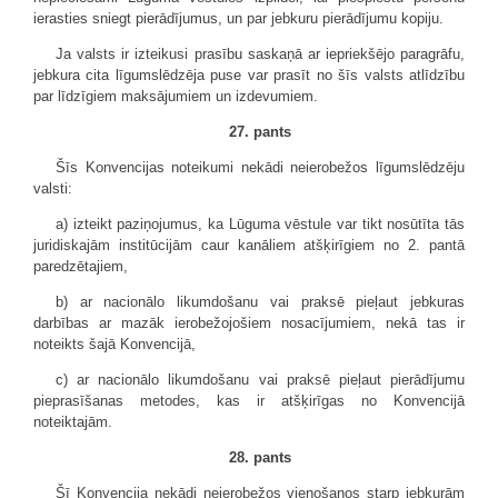
ierasties sniegt pierādījumus, un par jebkuru pierādījumu kopiju.
Ja valsts ir izteikusi prasību saskaņā ar iepriekšējo paragrāfu,
jebkura cita līgumslēdzēja puse var prasīt no šīs valsts atlīdzību
par līdzīgiem maksājumiem un izdevumiem.
27. pants
Šīs Konvencijas noteikumi nekādi neierobežos līgumslēdzēju
valsti:
a) izteikt paziņojumus, ka Lūguma vēstule var tikt nosūtīta tās
juridiskajām institūcijām caur kanāliem atšķirīgiem no 2. pantā
paredzētajiem,
b) ar nacionālo likumdošanu vai praksē pieļaut jebkuras
darbības ar mazāk ierobežojošiem nosacījumiem, nekā tas ir
noteikts šajā Konvencijā,
c) ar nacionālo likumdošanu vai praksē pieļaut pierādījumu
pieprasīšanas metodes, kas ir atšķirīgas no Konvencijā
noteiktajām.
28. pants
Šī Konvencija nekādi neierobežos vienošanos starp jebkurām