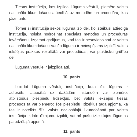
Tiesas institūcija, kas izpilda Lūguma vēstuli, piemēro valsts
nacionālo likumdošanu attiecībā uz metodēm un procedūru, kas
jāizmanto.
Tomēr šī institūcija sekos lūguma izpildei, ko izteikusi attiecīgā
institūcija, nolūkā nodrošināt speciālas metodes un procedūras
ievērošanu, izņemot gadījumus, kad tas ir nesavienojami ar valsts
nacionālo likumdošanu vai šo lūgumu ir neiespējams izpildīt valsts
iekšējas prakses rezultātā vai procedūras, vai praktisku grūtību
dēļ.
Lūguma vēstule ir jāizpilda ātri.
10. pants
Izpildot Lūguma vēstuli, institūcija, kurai šis lūgums ir
adresēts, attiecībā uz dažādām instancēm var piemērot
atbilstošus piespiedu līdzekļus, bet valsts iekšējos tiesas
procesos tā var piemērot šos piespiedu līdzekļus tādā apjomā, kā
tas ir noteikts šīs valsts nacionālajā likumdošanā par valsts
institūciju izdoto rīkojumu izpildi, vai arī pušu izteiktajos lūgumos
paredzētajā apjomā.
11. pants