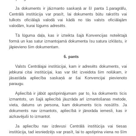
Ja dokuments ir jāizmanto saskaņā ar šī panta 1.paragrāfu,
Centrālā institūcija var prasīt, lai dokuments būtu rakstīts vai
tulkots oficiālajā valodā vai kādā no tās valsts oficiālajām
valodām, kurai lūgums adresēts.
Tā lūguma daļa, kas ir izteikta šajā Konvencijas noteiktajā
formā un kas satur izmantojamā dokumenta īsu satura izklāstu, ir
jāpievieno šim dokumentam.
6. pants
Valsts Centrālajai institūcijai, kam ir adresēts dokuments, vai
jebkurai citai institūcijai, kas var tikt izveidota šim nolūkam, ir
jāsastāda apliecība saskaņā ar šai Konvencijai pievienoto
paraugu.
Apliecībā ir jābūt apstiprinājumam par to, ka dokuments ticis
izmantots, un šajā apliecībā jāuzrāda arī izmantošanas metode,
vieta, datums un persona, kam dokuments ticis nosūtīts. Ja
dokuments nav izmantots, apliecībā ir jānorāda iemesli, kas ir
aizkavējuši to izmantot.
Ja apliecību nav izdevusi Centrālā institūcija vai tiesas
institūcija, tad iesniedzējs var prasīt, lai to apstiprina viena no šīm