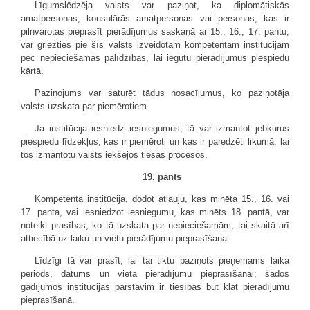
Līgumslēdzēja valsts var paziņot, ka diplomātiskās
amatpersonas, konsulārās amatpersonas vai personas, kas ir
pilnvarotas pieprasīt pierādījumus saskaņā ar 15., 16., 17. pantu,
var griezties pie šīs valsts izveidotām kompetentām institūcijām
pēc nepieciešamās palīdzības, lai iegūtu pierādījumus piespiedu
kārtā.
Paziņojums var saturēt tādus nosacījumus, ko paziņotāja
valsts uzskata par piemērotiem.
Ja institūcija iesniedz iesniegumus, tā var izmantot jebkurus
piespiedu līdzekļus, kas ir piemēroti un kas ir paredzēti likumā, lai
tos izmantotu valsts iekšējos tiesas procesos.
19. pants
Kompetenta institūcija, dodot atļauju, kas minēta 15., 16. vai
17. panta, vai iesniedzot iesniegumu, kas minēts 18. pantā, var
noteikt prasības, ko tā uzskata par nepieciešamām, tai skaitā arī
attiecībā uz laiku un vietu pierādījumu pieprasīšanai.
Līdzīgi tā var prasīt, lai tai tiktu paziņots pieņemams laika
periods, datums un vieta pierādījumu pieprasīšanai; šādos
gadījumos institūcijas pārstāvim ir tiesības būt klāt pierādījumu
pieprasīšanā.