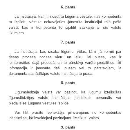
6. pants
Ja institūcija, kam ir nosūtīta Lūguma vēstule, nav kompetenta
to izpildīt, vēstule nekavējoties jānosūta institūcijai tajā pašā
valstī, kas ir kompetenta to izpildīt saskaņā ar šīs valsts
likumiem.
7. pants
Ja institūcija, kas izsaka lūgumu, vēlas, tā ir jāinformē par
tiesas procesa norises vietu un laiku, lai puses, kas ir
ieinteresētas šajā procesā, un to pārstāvji varētu piedalīties. Šī
informācija ir jānosūta tieši pusēm vai to pārstāvjiem, ja
dokumenta sastādītājas valsts institūcija to prasa.
8. pants
Līgumslēdzēja valsts var paziņot, ka lūgumu izteikušās
līgumslēdzējas valsts institūcijas juridiskais personāls var
piedalīsies Lūguma vēstules izpildē.
Var tikt prasīts iepriekšējs pilnvarojums no kompetentas
institūcijas, ko izveidojusi paziņojumu izteikusī valsts.
9. pants