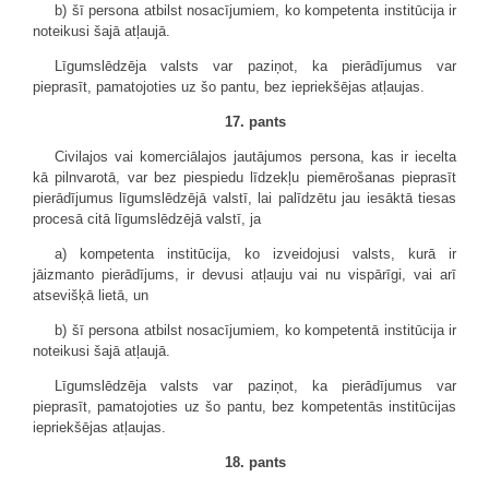
b) šī persona atbilst nosacījumiem, ko kompetenta institūcija ir
noteikusi šajā atļaujā.
Līgumslēdzēja valsts var paziņot, ka pierādījumus var
pieprasīt, pamatojoties uz šo pantu, bez iepriekšējas atļaujas.
17. pants
Civilajos vai komerciālajos jautājumos persona, kas ir iecelta
kā pilnvarotā, var bez piespiedu līdzekļu piemērošanas pieprasīt
pierādījumus līgumslēdzējā valstī, lai palīdzētu jau iesāktā tiesas
procesā citā līgumslēdzējā valstī, ja
a) kompetenta institūcija, ko izveidojusi valsts, kurā ir
jāizmanto pierādījums, ir devusi atļauju vai nu vispārīgi, vai arī
atsevišķā lietā, un
b) šī persona atbilst nosacījumiem, ko kompetentā institūcija ir
noteikusi šajā atļaujā.
Līgumslēdzēja valsts var paziņot, ka pierādījumus var
pieprasīt, pamatojoties uz šo pantu, bez kompetentās institūcijas
iepriekšējas atļaujas.
18. pants