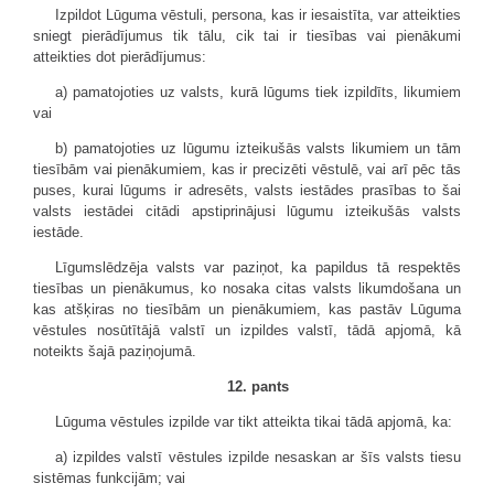
Izpildot Lūguma vēstuli, persona, kas ir iesaistīta, var atteikties
sniegt pierādījumus tik tālu, cik tai ir tiesības vai pienākumi
atteikties dot pierādījumus:
a) pamatojoties uz valsts, kurā lūgums tiek izpildīts, likumiem
vai
b) pamatojoties uz lūgumu izteikušās valsts likumiem un tām
tiesībām vai pienākumiem, kas ir precizēti vēstulē, vai arī pēc tās
puses, kurai lūgums ir adresēts, valsts iestādes prasības to šai
valsts iestādei citādi apstiprinājusi lūgumu izteikušās valsts
iestāde.
Līgumslēdzēja valsts var paziņot, ka papildus tā respektēs
tiesības un pienākumus, ko nosaka citas valsts likumdošana un
kas atšķiras no tiesībām un pienākumiem, kas pastāv Lūguma
vēstules nosūtītājā valstī un izpildes valstī, tādā apjomā, kā
noteikts šajā paziņojumā.
12. pants
Lūguma vēstules izpilde var tikt atteikta tikai tādā apjomā, ka:
a) izpildes valstī vēstules izpilde nesaskan ar šīs valsts tiesu
sistēmas funkcijām; vai