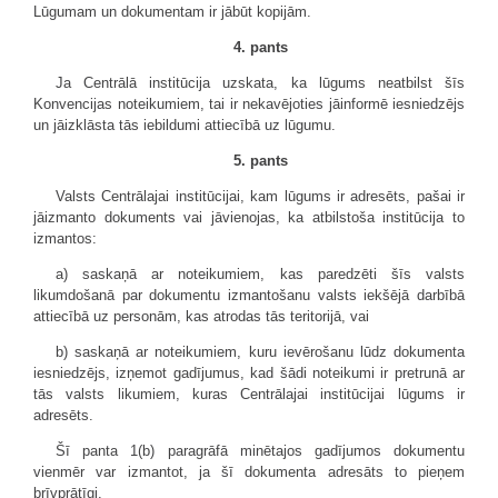
Lūgumam un dokumentam ir jābūt kopijām.
4. pants
Ja Centrālā institūcija uzskata, ka lūgums neatbilst šīs
Konvencijas noteikumiem, tai ir nekavējoties jāinformē iesniedzējs
un jāizklāsta tās iebildumi attiecībā uz lūgumu.
5. pants
Valsts Centrālajai institūcijai, kam lūgums ir adresēts, pašai ir
jāizmanto dokuments vai jāvienojas, ka atbilstoša institūcija to
izmantos:
a) saskaņā ar noteikumiem, kas paredzēti šīs valsts
likumdošanā par dokumentu izmantošanu valsts iekšējā darbībā
attiecībā uz personām, kas atrodas tās teritorijā, vai
b) saskaņā ar noteikumiem, kuru ievērošanu lūdz dokumenta
iesniedzējs, izņemot gadījumus, kad šādi noteikumi ir pretrunā ar
tās valsts likumiem, kuras Centrālajai institūcijai lūgums ir
adresēts.
Šī panta 1(b) paragrāfā minētajos gadījumos dokumentu
vienmēr var izmantot, ja šī dokumenta adresāts to pieņem
brīvprātīgi.