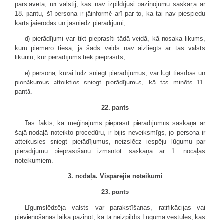
pārstāvēta, un valstij, kas nav izpildījusi paziņojumu saskaņā ar
18. pantu, šī persona ir jāinformē arī par to, ka tai nav piespiedu
kārtā jāierodas un jāsniedz pierādījumi,
d) pierādījumi var tikt pieprasīti tādā veidā, kā nosaka likums,
kuru piemēro tiesā, ja šāds veids nav aizliegts ar tās valsts
likumu, kur pierādījums tiek pieprasīts,
e) persona, kurai lūdz sniegt pierādījumus, var lūgt tiesības un
pienākumus atteikties sniegt pierādījumus, kā tas minēts 11.
pantā.
22. pants
Tas fakts, ka mēģinājums pieprasīt pierādījumus saskaņā ar
šajā nodaļā noteikto procedūru, ir bijis neveiksmīgs, jo persona ir
atteikusies sniegt pierādījumus, neizslēdz iespēju lūgumu par
pierādījumu pieprasīšanu izmantot saskaņā ar 1. nodaļas
noteikumiem.
3. nodaļa. Vispārējie noteikumi
23. pants
Līgumslēdzēja valsts var parakstīšanas, ratifikācijas vai
pievienošanās laikā paziņot, ka tā neizpildīs Lūguma vēstules, kas