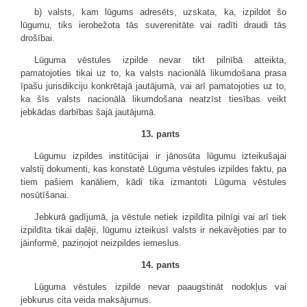
b) valsts, kam lūgums adresēts, uzskata, ka, izpildot šo
lūgumu, tiks ierobežota tās suverenitāte vai radīti draudi tās
drošībai.
Lūguma vēstules izpilde nevar tikt pilnībā atteikta,
pamatojoties tikai uz to, ka valsts nacionālā likumdošana prasa
īpašu jurisdikciju konkrētajā jautājumā, vai arī pamatojoties uz to,
ka šīs valsts nacionālā likumdošana neatzīst tiesības veikt
jebkādas darbības šajā jautājumā.
13. pants
Lūgumu izpildes institūcijai ir jānosūta lūgumu izteikušajai
valstij dokumenti, kas konstatē Lūguma vēstules izpildes faktu, pa
tiem pašiem kanāliem, kādi tika izmantoti Lūguma vēstules
nosūtīšanai.
Jebkurā gadījumā, ja vēstule netiek izpildīta pilnīgi vai arī tiek
izpildīta tikai daļēji, lūgumu izteikusī valsts ir nekavējoties par to
jāinformē, paziņojot neizpildes iemeslus.
14. pants
Lūguma vēstules izpilde nevar paaugstināt nodokļus vai
jebkurus cita veida maksājumus.