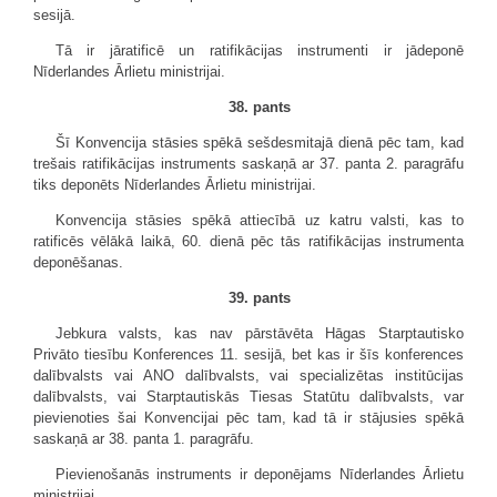
sesijā.
Tā ir jāratificē un ratifikācijas instrumenti ir jādeponē
Nīderlandes Ārlietu ministrijai.
38. pants
Šī Konvencija stāsies spēkā sešdesmitajā dienā pēc tam, kad
trešais ratifikācijas instruments saskaņā ar 37. panta 2. paragrāfu
tiks deponēts Nīderlandes Ārlietu ministrijai.
Konvencija stāsies spēkā attiecībā uz katru valsti, kas to
ratificēs vēlākā laikā, 60. dienā pēc tās ratifikācijas instrumenta
deponēšanas.
39. pants
Jebkura valsts, kas nav pārstāvēta Hāgas Starptautisko
Privāto tiesību Konferences 11. sesijā, bet kas ir šīs konferences
dalībvalsts vai ANO dalībvalsts, vai specializētas institūcijas
dalībvalsts, vai Starptautiskās Tiesas Statūtu dalībvalsts, var
pievienoties šai Konvencijai pēc tam, kad tā ir stājusies spēkā
saskaņā ar 38. panta 1. paragrāfu.
Pievienošanās instruments ir deponējams Nīderlandes Ārlietu
ministrijai.