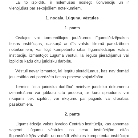
Lai to izpildītu, ir nolēmušas noslēgt Konvenciju un ir
vienojušās par sekojošiem noteikumiem.
1. nodaļa. Lūgumu vēstules
1. pants
Civilajos vai komerciālajos jautājumos līgumslēdzējvalsts
tiesas institūcijas, saskaņā ar šīs valsts likumā paredzētiem
noteikumiem, var lūgt kompetentu citas līgumslēdzējas valsts
institūciju, izmantojot Lūguma vēstuli, lai iegūtu pierādījumus vai
izpildītu kādu citu juridisku darbību.
Vēstuli nevar izmantot, lai iegūtu pierādījumus, kas nav domāti
jau iesākta vai paredzēta tiesas procesa vajadzībām.
Termins "cita juridiska darbība" neietver juridisko dokumentu
izmantošanu vai jebkuru citu procesu, ar kuru spriedums vai
rīkojums tiek izpildīti, vai rīkojumu par pagaidu vai drošības
pasākumiem.
2. pants
Līgumslēdzēja valsts izveido Centrālo institūciju, kas apņemas
saņemt Lūgumu vēstules no tiesu institūcijām citās
līgumslēdzējās valstīs un nosūtīt vēstules kompetentai institūcijai