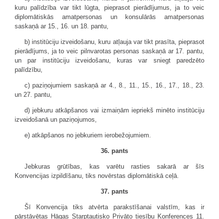
kuru palīdzība var tikt lūgta, pieprasot pierādījumus, ja to veic
diplomātiskās amatpersonas un konsulārās amatpersonas
saskaņā ar 15., 16. un 18. pantu,
b) institūciju izveidošanu, kuru atļauja var tikt prasīta, pieprasot
pierādījums, ja to veic pilnvarotas personas saskaņā ar 17. pantu,
un par institūciju izveidošanu, kuras var sniegt paredzēto
palīdzību,
c) paziņojumiem saskaņā ar 4., 8., 11., 15., 16., 17., 18., 23.
un 27. pantu,
d) jebkuru atkāpšanos vai izmaiņām iepriekš minēto institūciju
izveidošanā un paziņojumos,
e) atkāpšanos no jebkuriem ierobežojumiem.
36. pants
Jebkuras grūtības, kas varētu rasties sakarā ar šīs
Konvencijas izpildīšanu, tiks novērstas diplomātiskā ceļā.
37. pants
Šī Konvencija tiks atvērta parakstīšanai valstīm, kas ir
pārstāvētas Hāgas Starptautisko Privāto tiesību Konferences 11.