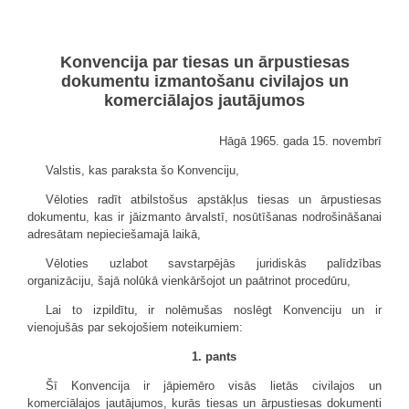
Konvencija par tiesas un ārpustiesas
dokumentu izmantošanu civilajos un
komerciālajos jautājumos
Hāgā 1965. gada 15. novembrī
Valstis, kas paraksta šo Konvenciju,
Vēloties radīt atbilstošus apstākļus tiesas un ārpustiesas
dokumentu, kas ir jāizmanto ārvalstī, nosūtīšanas nodrošināšanai
adresātam nepieciešamajā laikā,
Vēloties uzlabot savstarpējās juridiskās palīdzības
organizāciju, šajā nolūkā vienkāršojot un paātrinot procedūru,
Lai to izpildītu, ir nolēmušas noslēgt Konvenciju un ir
vienojušās par sekojošiem noteikumiem:
1. pants
Šī Konvencija ir jāpiemēro visās lietās civilajos un
komerciālajos jautājumos, kurās tiesas un ārpustiesas dokumenti