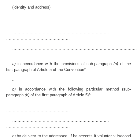
(identity and address)
……………………………………………………………….
…………………………………………
……………………………………………………………….
…………………………………………
………………………………………………………………………………….
………………………
a)
in accordance with the provisions of sub-paragraph
(a)
of the
first paragraph of Article 5 of the Convention*.
...
b)
in accordance with the following particular method (sub-
paragraph
(b)
of the first paragraph of Article 5)*:
……………………………………………………………….
…………………………………………
……………………………………………………………….
…………………………………………
c)
by delivery to the addressee, if he accepts it voluntarily (second