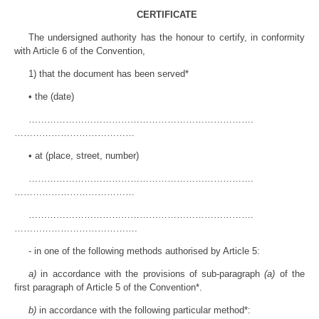
CERTIFICATE
The undersigned authority has the honour to certify, in conformity
with Article 6 of the Convention,
1) that the document has been served*
• the (date)
……………………………………………………………….
…………………………………
• at (place, street, number)
……………………………………………………………….
…………………………………
……………………………………………………………….
………………………………….
- in one of the following methods authorised by Article 5:
a)
in accordance with the provisions of sub-paragraph
(a)
of the
first paragraph of Article 5 of the Convention*.
b)
in accordance with the following particular method*: