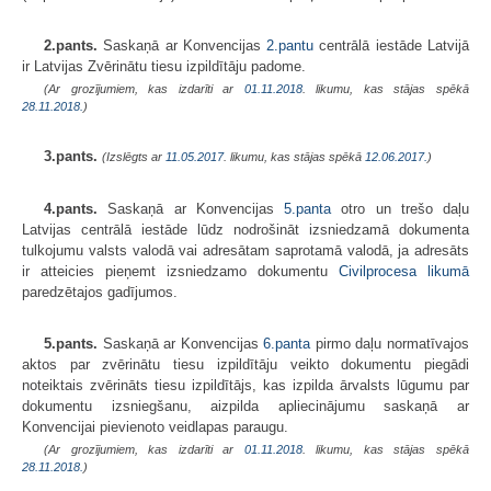
2.pants.
Saskaņā ar Konvencijas
2.pantu
centrālā iestāde Latvijā
ir Latvijas Zvērinātu tiesu izpildītāju padome.
(Ar grozījumiem, kas izdarīti ar
01.11.2018
. likumu, kas stājas spēkā
28.11.2018.
)
3.pants.
(Izslēgts ar
11.05.2017
. likumu, kas stājas spēkā
12.06.2017.
)
4.pants.
Saskaņā ar Konvencijas
5.panta
otro un trešo daļu
Latvijas centrālā iestāde lūdz nodrošināt izsniedzamā dokumenta
tulkojumu valsts valodā vai adresātam saprotamā valodā, ja adresāts
ir atteicies pieņemt izsniedzamo dokumentu
Civilprocesa likumā
paredzētajos gadījumos.
5.pants.
Saskaņā ar Konvencijas
6.panta
pirmo daļu normatīvajos
aktos par zvērinātu tiesu izpildītāju veikto dokumentu piegādi
noteiktais zvērināts tiesu izpildītājs, kas izpilda ārvalsts lūgumu par
dokumentu izsniegšanu, aizpilda apliecinājumu saskaņā ar
Konvencijai pievienoto veidlapas paraugu.
(Ar grozījumiem, kas izdarīti ar
01.11.2018
. likumu, kas stājas spēkā
28.11.2018.
)