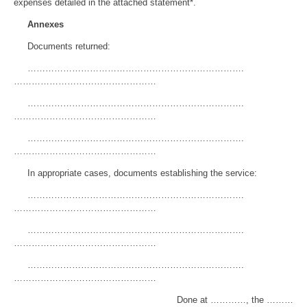
expenses detailed in the attached statement*.
Annexes
Documents returned:
……………………………………………………………….
…………………………………………
……………………………………………………………….
…………………………………………
……………………………………………………………….
…………………………………………
In appropriate cases, documents establishing the service:
……………………………………………………………….
…………………………………………
……………………………………………………………….
…………………………………………
……………………………………………………………….
…………………………………………
Done at …………, the ………