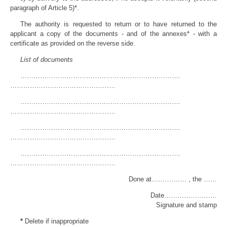
paragraph of Article 5)*.
The authority is requested to return or to have returned to the
applicant a copy of the documents - and of the annexes* - with a
certificate as provided on the reverse side.
List of documents
……………………………………………………………….
…………………………………………
……………………………………………………………….
…………………………………………
……………………………………………………………….
…………………………………………
……………………………………………………………….
…………………………………………
Done at………….… , the ……
Date……………………
Signature and stamp
*
Delete if inappropriate