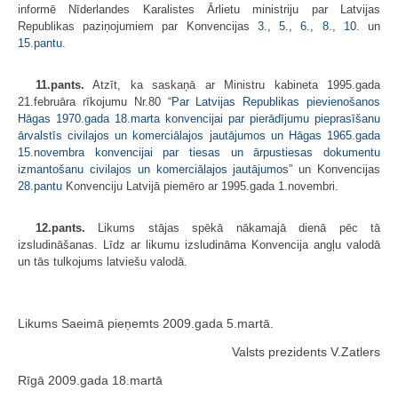
informē Nīderlandes Karalistes Ārlietu ministriju par Latvijas
Republikas paziņojumiem par Konvencijas
3.
,
5.
,
6.
,
8.
,
10.
un
15.pantu
.
11.pants.
Atzīt, ka saskaņā ar Ministru kabineta 1995.gada
21.februāra rīkojumu Nr.80 “
Par Latvijas Republikas pievienošanos
Hāgas 1970.gada 18.marta konvencijai par pierādījumu pieprasīšanu
ārvalstīs civilajos un komerciālajos jautājumos un Hāgas 1965.gada
15.novembra konvencijai par tiesas un ārpustiesas dokumentu
izmantošanu civilajos un komerciālajos jautājumos
” un Konvencijas
28.pantu
Konvenciju Latvijā piemēro ar 1995.gada 1.novembri.
12.pants.
Likums stājas spēkā nākamajā dienā pēc tā
izsludināšanas. Līdz ar likumu izsludināma Konvencija angļu valodā
un tās tulkojums latviešu valodā.
Likums Saeimā pieņemts 2009.gada 5.martā.
Valsts prezidents V.Zatlers
Rīgā 2009.gada 18.martā