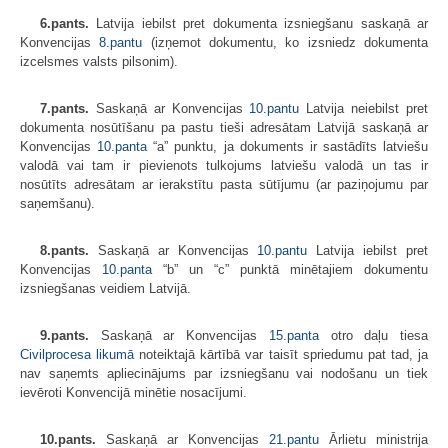
6.pants.
Latvija iebilst pret dokumenta izsniegšanu saskaņā ar
Konvencijas
8.pantu
(izņemot dokumentu, ko izsniedz dokumenta
izcelsmes valsts pilsonim).
7.pants.
Saskaņā ar Konvencijas
10.pantu
Latvija neiebilst pret
dokumenta nosūtīšanu pa pastu tieši adresātam Latvijā saskaņā ar
Konvencijas
10.panta
“a” punktu, ja dokuments ir sastādīts latviešu
valodā vai tam ir pievienots tulkojums latviešu valodā un tas ir
nosūtīts adresātam ar ierakstītu pasta sūtījumu (ar paziņojumu par
saņemšanu).
8.pants.
Saskaņā ar Konvencijas
10.pantu
Latvija iebilst pret
Konvencijas
10.panta
“b” un “c” punktā minētajiem dokumentu
izsniegšanas veidiem Latvijā.
9.pants.
Saskaņā ar Konvencijas
15.panta
otro daļu tiesa
Civilprocesa likumā
noteiktajā kārtībā var taisīt spriedumu pat tad, ja
nav saņemts apliecinājums par izsniegšanu vai nodošanu un tiek
ievēroti Konvencijā minētie nosacījumi.
10.pants.
Saskaņā ar Konvencijas
21.pantu
Ārlietu ministrija