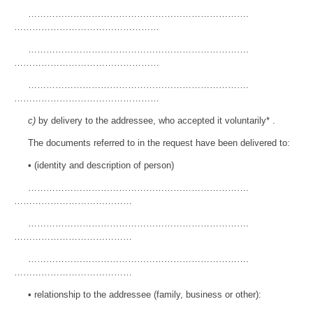
……………………………………………………………….
…………………………………………
……………………………………………………………….
…………………………………………
……………………………………………………………….
…………………………………………
c)
by delivery to the addressee, who accepted it voluntarily* .
The documents referred to in the request have been delivered to:
• (identity and description of person)
……………………………………………………………….
…………………………………
……………………………………………………………….
…………………………………
……………………………………………………………….
…………………………………
• relationship to the addressee (family, business or other):