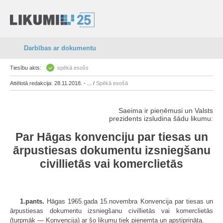
Darbības ar dokumentu
Tiesību akts:
spēkā esošs
Attēlotā redakcija: 28.11.2018. - ... /
Spēkā esošā
Saeima ir pieņēmusi un Valsts
prezidents izsludina šādu likumu:
Par Hāgas konvenciju par tiesas un
ārpustiesas dokumentu izsniegšanu
civillietās vai komerclietās
1.pants.
Hāgas 1965.gada 15.novembra Konvencija par tiesas un
ārpustiesas dokumentu izsniegšanu civillietās vai komerclietās
(turpmāk — Konvencija) ar šo likumu tiek pieņemta un apstiprināta.