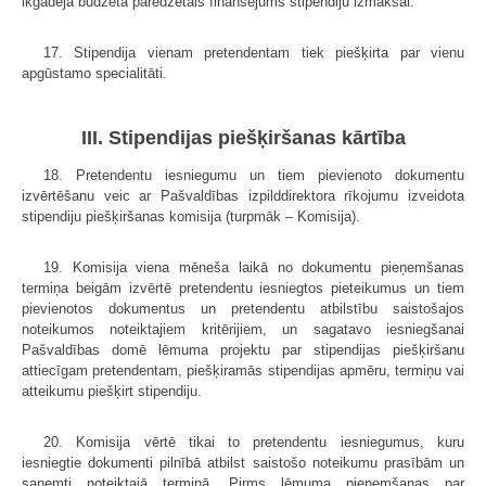
ikgadējā budžetā paredzētais finansējums stipendiju izmaksai.
17. Stipendija vienam pretendentam tiek piešķirta par vienu
apgūstamo specialitāti.
III. Stipendijas piešķiršanas kārtība
18. Pretendentu iesniegumu un tiem pievienoto dokumentu
izvērtēšanu veic ar Pašvaldības izpilddirektora rīkojumu izveidota
stipendiju piešķiršanas komisija (turpmāk – Komisija).
19. Komisija viena mēneša laikā no dokumentu pieņemšanas
termiņa beigām izvērtē pretendentu iesniegtos pieteikumus un tiem
pievienotos dokumentus un pretendentu atbilstību saistošajos
noteikumos noteiktajiem kritērijiem, un sagatavo iesniegšanai
Pašvaldības domē lēmuma projektu par stipendijas piešķiršanu
attiecīgam pretendentam, piešķiramās stipendijas apmēru, termiņu vai
atteikumu piešķirt stipendiju.
20. Komisija vērtē tikai to pretendentu iesniegumus, kuru
iesniegtie dokumenti pilnībā atbilst saistošo noteikumu prasībām un
saņemti noteiktajā termiņā. Pirms lēmuma pieņemšanas par