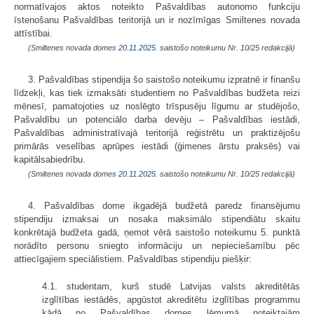
normatīvajos aktos noteikto Pašvaldības autonomo funkciju
īstenošanu Pašvaldības teritorijā un ir nozīmīgas Smiltenes novada
attīstībai.
(Smiltenes novada domes
20.11.2025.
saistošo noteikumu Nr. 10/25 redakcijā)
3. Pašvaldības stipendija šo saistošo noteikumu izpratnē ir finanšu
līdzekļi, kas tiek izmaksāti studentiem no Pašvaldības budžeta reizi
mēnesī, pamatojoties uz noslēgto trīspusēju līgumu ar studējošo,
Pašvaldību un potenciālo darba devēju – Pašvaldības iestādi,
Pašvaldības administratīvajā teritorijā reģistrētu un praktizējošu
primārās veselības aprūpes iestādi (ģimenes ārstu praksēs) vai
kapitālsabiedrību.
(Smiltenes novada domes
20.11.2025.
saistošo noteikumu Nr. 10/25 redakcijā)
4. Pašvaldības dome ikgadējā budžetā paredz finansējumu
stipendiju izmaksai un nosaka maksimālo stipendiātu skaitu
konkrētajā budžeta gadā, ņemot vērā saistošo noteikumu 5. punktā
norādīto personu sniegto informāciju un nepieciešamību pēc
attiecīgajiem speciālistiem. Pašvaldības stipendiju piešķir:
4.1. studentam, kurš studē Latvijas valsts akreditētās
izglītības iestādēs, apgūstot akreditētu izglītības programmu
kādā no Pašvaldības domes lēmumā noteiktajām