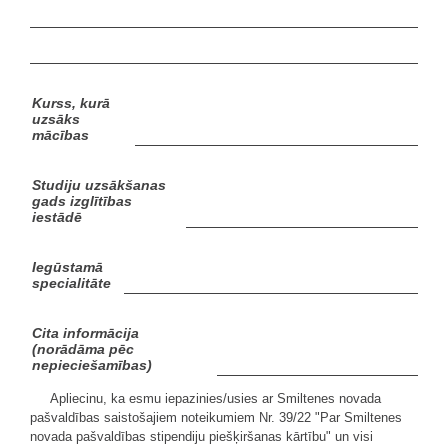
Kurss, kurā
uzsāks
mācības
Studiju uzsākšanas
gads izglītības
iestādē
Iegūstamā
specialitāte
Cita informācija
(norādāma pēc
nepieciešamības)
Apliecinu, ka esmu iepazinies/usies ar Smiltenes novada
pašvaldības saistošajiem noteikumiem Nr. 39/22 "Par Smiltenes
novada pašvaldības stipendiju piešķiršanas kārtību" un visi