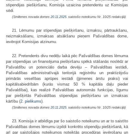
stipendijas piešķiršanu, Komisija uzaicina pretendentu uz Komisijas
sēdi.
(Smiltenes novada domes
20.11.2025.
saistošo noteikumu Nr. 10/25 redakcijā)
21. Lēmumu par stipendijas piešķiršanu, izmaksu, pārtraukšanu,
neizmaksāšanu, izmaksas atsākšanu pieņem Pašvaldības dome,
ievērojot Komisijas atzinumu.
22. Pretendents divu nedēļu laikā pēc Pašvaldības domes lēmuma
par stipendijas un finansējuma piešķiršanu spēkā stāšanās noslēdz ar
Pašvaldību un potenciālo darba devēju – Pašvaldības iestādi,
Pašvaldības administratīvajā teritorijā reģistrētu un praktizējošu
primārās veselības aprūpes iestādi (ģimenes ārstu praksi) vai
kapitālsabiedrībām (kurās vismaz 50 % kapitāla daļu pieder
Pašvaldībai), kas realizē Pašvaldības autonomās funkcijas, līgumu
par piešķirtās Pašvaldības stipendijas piešķiršanu un izmaksas
kārtību (
2. pielikums
).
(Smiltenes novada domes
20.11.2025.
saistošo noteikumu Nr. 10/25 redakcijā)
23. Komisija ir atbildīga par šo saistošo noteikumu un ar to saistīto
Pašvaldības domes lēmumu izpildi konkrēto stipendiju piešķiršanā, kā
arī par saistošajos noteikumos noteiktās procedūras ievērošanu un