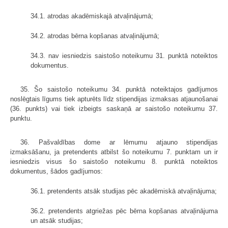
34.1. atrodas akadēmiskajā atvaļinājumā;
34.2. atrodas bērna kopšanas atvaļinājumā;
34.3. nav iesniedzis saistošo noteikumu 31. punktā noteiktos
dokumentus.
35. Šo saistošo noteikumu 34. punktā noteiktajos gadījumos
noslēgtais līgums tiek apturēts līdz stipendijas izmaksas atjaunošanai
(36. punkts) vai tiek izbeigts saskaņā ar saistošo noteikumu 37.
punktu.
36. Pašvaldības dome ar lēmumu atjauno stipendijas
izmaksāšanu, ja pretendents atbilst šo noteikumu 7. punktam un ir
iesniedzis visus šo saistošo noteikumu 8. punktā noteiktos
dokumentus, šādos gadījumos:
36.1. pretendents atsāk studijas pēc akadēmiskā atvaļinājuma;
36.2. pretendents atgriežas pēc bērna kopšanas atvaļinājuma
un atsāk studijas;