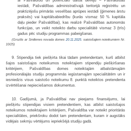
ar Pašvaldību un potenciālo darba devēju – Pašvaldības
iestādi, Pašvaldības administratīvajā teritorijā reģistrētu un
praktizējošu primārās veselības aprūpes iestādi (ģimenes ārstu
praksēs) vai kapitālsabiedrību (kurās vismaz 50 % kapitāla
daļu pieder Pašvaldībai), kas realizē Pašvaldības autonomās
funkcijas, un veikt noteikto darbu specialitātē vismaz 3 (trīs)
gadus pēc studiju programmas pabeigšanas.
(Grozīts ar Smiltenes novada domes
20.11.2025.
saistošajiem noteikumiem Nr.
10/25)
9. Stipendija tiek piešķirta tikai tādam pretendentam, kurš atbilst
šajos saistošajos noteikumos noteiktajiem stipendiju piešķiršanas
kritērijiem, Pašvaldības domes noteiktajām atbalstāmajām
profesionālajās studiju programmās iegūstamajām specialitātēm un ir
iesniedzis visus saistošo noteikumu 8. punktā noteiktos pretendenta
izvērtēšanai nepieciešamos dokumentus.
10. Gadījumā, ja Pašvaldībai nav pieejams finansējums, lai
piešķirtu stipendijas visiem pretendentiem, kas atbilst saistošajos
noteikumos noteiktajiem kritērijiem, Pašvaldība var noteikt prioritārās
specialitātes, priekšroku dodot tam pretendentam, kuram ir augstāks
vidējais sekmju vērtējums iepriekšējā studiju gadā.