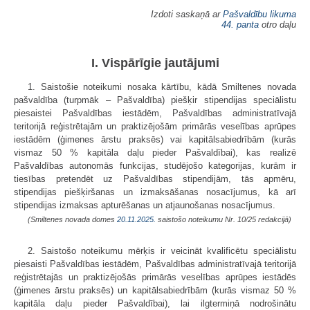
Izdoti saskaņā ar
Pašvaldību likuma
44. panta
otro daļu
I. Vispārīgie jautājumi
1. Saistošie noteikumi nosaka kārtību, kādā Smiltenes novada
pašvaldība (turpmāk – Pašvaldība) piešķir stipendijas speciālistu
piesaistei Pašvaldības iestādēm, Pašvaldības administratīvajā
teritorijā reģistrētajām un praktizējošām primārās veselības aprūpes
iestādēm (ģimenes ārstu praksēs) vai kapitālsabiedrībām (kurās
vismaz 50 % kapitāla daļu pieder Pašvaldībai), kas realizē
Pašvaldības autonomās funkcijas, studējošo kategorijas, kurām ir
tiesības pretendēt uz Pašvaldības stipendijām, tās apmēru,
stipendijas piešķiršanas un izmaksāšanas nosacījumus, kā arī
stipendijas izmaksas apturēšanas un atjaunošanas nosacījumus.
(Smiltenes novada domes
20.11.2025.
saistošo noteikumu Nr. 10/25 redakcijā)
2. Saistošo noteikumu mērķis ir veicināt kvalificētu speciālistu
piesaisti Pašvaldības iestādēm, Pašvaldības administratīvajā teritorijā
reģistrētajās un praktizējošās primārās veselības aprūpes iestādēs
(ģimenes ārstu praksēs) un kapitālsabiedrībām (kurās vismaz 50 %
kapitāla daļu pieder Pašvaldībai), lai ilgtermiņā nodrošinātu