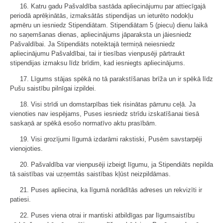
16. Katru gadu Pašvaldība sastāda apliecinājumu par attiecīgajā
periodā aprēķinātās, izmaksātās stipendijas un ieturēto nodokļu
apmēru un iesniedz Stipendiātam. Stipendiātam 5 (piecu) dienu laikā
no saņemšanas dienas, apliecinājums jāparaksta un jāiesniedz
Pašvaldībai. Ja Stipendiāts noteiktajā termiņā neiesniedz
apliecinājumu Pašvaldībai, tai ir tiesības vienpusēji pārtraukt
stipendijas izmaksu līdz brīdim, kad iesniegts apliecinājums.
17. Līgums stājas spēkā no tā parakstīšanas brīža un ir spēkā līdz
Pušu saistību pilnīgai izpildei.
18. Visi strīdi un domstarpības tiek risinātas pārrunu ceļā. Ja
vienoties nav iespējams, Puses iesniedz strīdu izskatīšanai tiesā
saskaņā ar spēkā esošo normatīvo aktu prasībām.
19. Visi grozījumi līgumā izdarāmi rakstiski, Pusēm savstarpēji
vienojoties.
20. Pašvaldība var vienpusēji izbeigt līgumu, ja Stipendiāts nepilda
tā saistības vai uzņemtās saistības kļūst neizpildāmas.
21. Puses apliecina, ka līgumā norādītās adreses un rekvizīti ir
patiesi.
22. Puses viena otrai ir mantiski atbildīgas par līgumsaistību