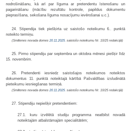
nodrošināšanu, kā arī par līguma ar pretendentu īstenošanu un
pagarināšanu (mācību rezultātu kontrole, papildus dokumentu
pieprasīšana, sekošana līguma nosacījumu ievērošanai u.c.).
24. Stipendija tiek piešķirta uz saistošo noteikumu 6.. punktā
noteikto termiņu.
(Smiltenes novada domes
20.11.2025.
saistošo noteikumu Nr. 10/25 redakcijā)
25. Pirmo stipendiju par septembra un oktobra mēnesi piešķir līdz
15. novembrim.
26. Pretendenti iesniedz saistošajos noteikumos noteiktos
dokumentus 11. punktā noteiktajā kārtībā Pašvaldības izsludinātā
pieteikumu iesniegšanas termiņā.
(Smiltenes novada domes
20.11.2025.
saistošo noteikumu Nr. 10/25 redakcijā)
27. Stipendiju nepiešķir pretendentiem:
27.1. kuru izvēlētā studiju programma neatbilst novadā
noteiktajām atbalstāmajām specialitātēm;