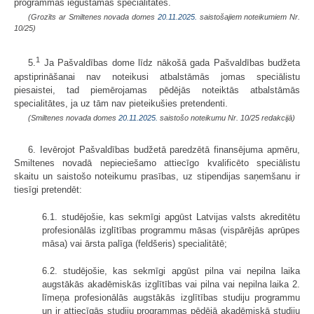
programmās iegūstāmās specialitātes.
(Grozīts ar Smiltenes novada domes
20.11.2025.
saistošajiem noteikumiem Nr.
10/25)
1
5.
Ja Pašvaldības dome līdz nākošā gada Pašvaldības budžeta
apstiprināšanai nav noteikusi atbalstāmās jomas speciālistu
piesaistei, tad piemērojamas pēdējās noteiktās atbalstāmās
specialitātes, ja uz tām nav pieteikušies pretendenti.
(Smiltenes novada domes
20.11.2025.
saistošo noteikumu Nr. 10/25 redakcijā)
6. Ievērojot Pašvaldības budžetā paredzētā finansējuma apmēru,
Smiltenes novadā nepieciešamo attiecīgo kvalificēto speciālistu
skaitu un saistošo noteikumu prasības, uz stipendijas saņemšanu ir
tiesīgi pretendēt:
6.1. studējošie, kas sekmīgi apgūst Latvijas valsts akreditētu
profesionālās izglītības programmu māsas (vispārējās aprūpes
māsa) vai ārsta palīga (feldšeris) specialitātē;
6.2. studējošie, kas sekmīgi apgūst pilna vai nepilna laika
augstākās akadēmiskās izglītības vai pilna vai nepilna laika 2.
līmeņa profesionālās augstākās izglītības studiju programmu
un ir attiecīgās studiju programmas pēdējā akadēmiskā studiju