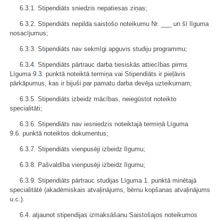
6.3.1. Stipendiāts sniedzis nepatiesas ziņas;
6.3.2. Stipendiāts nepilda saistošo noteikumu Nr. ___ un šī līguma
nosacījumus;
6.3.3. Stipendiāts nav sekmīgi apguvis studiju programmu;
6.3.
4.
Stipendiāts pārtrauc darba tiesiskās attiecības pirms
Līguma
9.3
. punktā noteiktā termiņa vai Stipendiāts ir pieļāvis
pārkāpumus, kas ir bijuši par pamatu darba devēja uzteikumam;
6.3.5. Stipendiāts izbeidz mācības, neiegūstot noteikto
specialitāti;
6.3.6. Stipendiāts nav iesniedzis noteiktajā termiņā Līguma
9.6. punktā noteiktos dokumentus;
6.3.7. Stipendiāts vienpusēji izbeidz līgumu;
6.3.8. Pašvaldība vienpusēji izbeidz līgumu;
6.3.9. Stipendiāts pārtrauc studijas Līguma 1. punktā minētajā
specialitātē (akadēmiskais atvaļinājums, bērnu kopšanas atvaļinājums
u.c.).
6.4. atjaunot stipendijas izmaksāšanu Saistošajos noteikumos