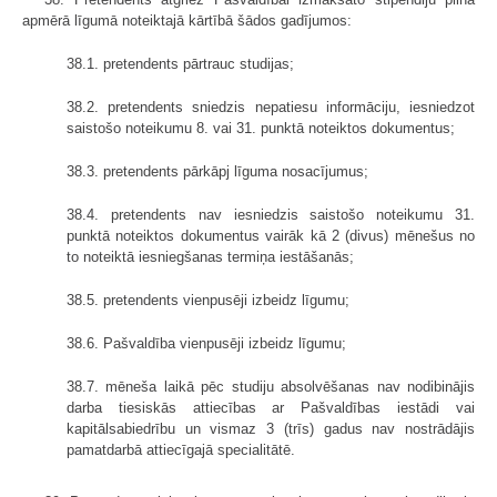
apmērā līgumā noteiktajā kārtībā šādos gadījumos:
38.1. pretendents pārtrauc studijas;
38.2. pretendents sniedzis nepatiesu informāciju, iesniedzot
saistošo noteikumu 8. vai 31. punktā noteiktos dokumentus;
38.3. pretendents pārkāpj līguma nosacījumus;
38.4. pretendents nav iesniedzis saistošo noteikumu 31.
punktā noteiktos dokumentus vairāk kā 2 (divus) mēnešus no
to noteiktā iesniegšanas termiņa iestāšanās;
38.5. pretendents vienpusēji izbeidz līgumu;
38.6. Pašvaldība vienpusēji izbeidz līgumu;
38.7. mēneša laikā pēc studiju absolvēšanas nav nodibinājis
darba tiesiskās attiecības ar Pašvaldības iestādi vai
kapitālsabiedrību un vismaz 3 (trīs) gadus nav nostrādājis
pamatdarbā attiecīgajā specialitātē.