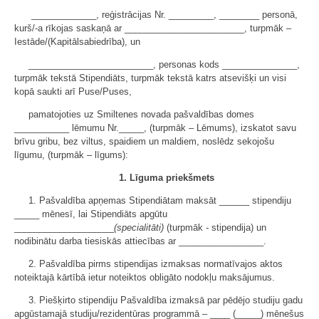
_____________, reģistrācijas Nr. _________, ________ personā,
kurš/-a rīkojas saskaņā ar ________________________, turpmāk –
Iestāde/(Kapitālsabiedrība), un
_________________________, personas kods _______________,
turpmāk tekstā Stipendiāts, turpmāk tekstā katrs atsevišķi un visi
kopā saukti arī Puse/Puses,
pamatojoties uz Smiltenes novada pašvaldības domes
___________ lēmumu Nr._____, (turpmāk – Lēmums), izskatot savu
brīvu gribu, bez viltus, spaidiem un maldiem, noslēdz sekojošu
līgumu, (turpmāk – līgums):
1. Līguma priekšmets
1. Pašvaldība apņemas Stipendiātam maksāt ______ stipendiju
_____ mēnesī, lai Stipendiāts apgūtu
____________________
(specialitāti)
(turpmāk - stipendija) un
nodibinātu darba tiesiskās attiecības ar _________________.
2. Pašvaldība pirms stipendijas izmaksas normatīvajos aktos
noteiktajā kārtībā ietur noteiktos obligāto nodokļu maksājumus.
3. Piešķirto stipendiju Pašvaldība izmaksā par pēdējo studiju gadu
apgūstamajā studiju/rezidentūras programmā – ____ (_____) mēnešus