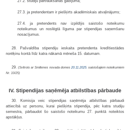
27.2. studiju pārtraukšanas gadījumā;
27.3. ja pretendentam ir piešķirts akadēmiskais atvaļinājums;
27.4. ja pretendents nav izpildījis saistošo noteikumu
noteikumus un noslēgtā līguma par stipendijas saņemšanu
nosacījumus.
28. Pašvaldība stipendiju ieskaita pretendenta kredītiestādes
norēķinu kontā līdz katra nākamā mēneša 15. datumam.
29.
(Svītrots ar Smiltenes novada domes
20.11.2025.
saistošajiem noteikumiem
Nr. 10/25)
IV. Stipendijas saņēmēja atbilstības pārbaude
30. Komisija veic stipendijas saņēmēja atbilstības pārbaudi
attiecībā uz personu, kurai piešķirta stipendija, pēc katra studiju
semestra, pārbaudot šo saistošo noteikumu 27. punktā noteiktos
apstākļus.