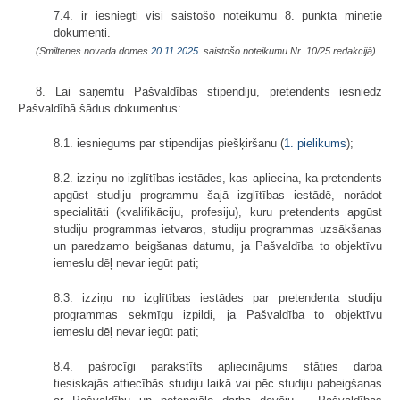
7.4. ir iesniegti visi saistošo noteikumu 8. punktā minētie
dokumenti.
(Smiltenes novada domes
20.11.2025.
saistošo noteikumu Nr. 10/25 redakcijā)
8. Lai saņemtu Pašvaldības stipendiju, pretendents iesniedz
Pašvaldībā šādus dokumentus:
8.1. iesniegums par stipendijas piešķiršanu (
1. pielikums
);
8.2. izziņu no izglītības iestādes, kas apliecina, ka pretendents
apgūst studiju programmu šajā izglītības iestādē, norādot
specialitāti (kvalifikāciju, profesiju), kuru pretendents apgūst
studiju programmas ietvaros, studiju programmas uzsākšanas
un paredzamo beigšanas datumu, ja Pašvaldība to objektīvu
iemeslu dēļ nevar iegūt pati;
8.3. izziņu no izglītības iestādes par pretendenta studiju
programmas sekmīgu izpildi, ja Pašvaldība to objektīvu
iemeslu dēļ nevar iegūt pati;
8.4. pašrocīgi parakstīts apliecinājums stāties darba
tiesiskajās attiecībās studiju laikā vai pēc studiju pabeigšanas