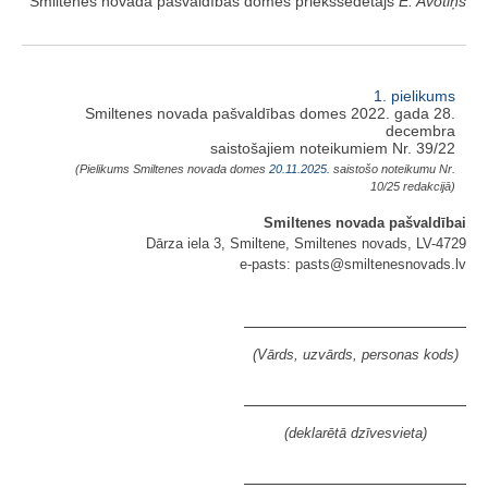
Smiltenes novada pašvaldības domes priekšsēdētājs
E. Avotiņš
1. pielikums
Smiltenes novada pašvaldības domes 2022. gada 28.
decembra
saistošajiem noteikumiem Nr. 39/22
(Pielikums Smiltenes novada domes
20.11.2025.
saistošo noteikumu Nr.
10/25 redakcijā)
Smiltenes novada pašvaldībai
Dārza iela 3, Smiltene, Smiltenes novads, LV-4729
e-pasts: pasts@smiltenesnovads.lv
(Vārds, uzvārds, personas kods)
(deklarētā dzīvesvieta)