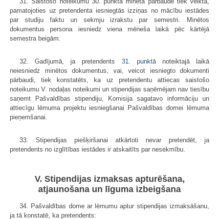
31. Saistošo noteikumu 30. punktā minētā pārbaude tiek veikta,
pamatojoties uz pretendenta iesniegtās izziņas no mācību iestādes
par studiju faktu un sekmju izrakstu par semestri. Minētos
dokumentus persona iesniedz viena mēneša laikā pēc kārtējā
semestra beigām.
32. Gadījumā, ja pretendents
31. punktā
noteiktajā laikā
neiesniedz minētos dokumentus, vai, veicot iesniegto dokumenti
pārbaudi, tiek konstatēts, ka uz pretendentu attiecas saistošo
noteikumu V. nodaļas noteikumi un stipendijas saņēmējam nav tiesību
saņemt Pašvaldības stipendiju, Komisija sagatavo informāciju un
attiecīgu lēmuma projektu iesniegšanai Pašvaldības domei lēmuma
pieņemšanai.
33. Stipendijas piešķiršanai atkārtoti nevar pretendēt, ja
pretendents no izglītības iestādes ir atskaitīts par nesekmību.
V. Stipendijas izmaksas apturēšana,
atjaunošana un līguma izbeigšana
34. Pašvaldības dome ar lēmumu aptur stipendijas izmaksāšanu,
ja tā konstatē, ka pretendents: