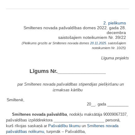
2. pielikums
Smiltenes novada pašvaldības domes 2022. gada 28.
decembra
saistošajiem noteikumiem Nr. 39/22
(Pielikums grozīts ar Smiltenes novada domes
20.11.2025.
saistošajiem
noteikumiem Nr. 10/25)
Līguma projekts
Līgums Nr.________________
par Smiltenes novada pašvaldības stipendijas piešķiršanu un
izmaksas kārtību
Smiltenē,
20__. gada __________
Smiltenes novada pašvaldība
, nodokļu maksātāja 90009067337,
pašvaldības izpilddirektora ________________________ personā,
kurš rīkojas saskaņā ar
Pašvaldību likumu
un
Smiltenes novada
pašvaldības nolikumu
, turpmāk – Pašvaldība,