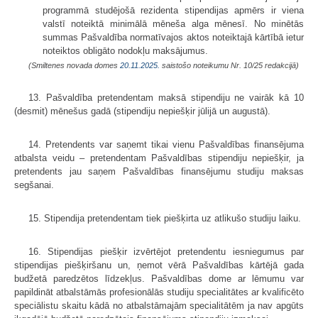
programmā studējošā rezidenta stipendijas apmērs ir viena
valstī noteiktā minimālā mēneša alga mēnesī. No minētās
summas Pašvaldība normatīvajos aktos noteiktajā kārtībā ietur
noteiktos obligāto nodokļu maksājumus.
(Smiltenes novada domes
20.11.2025.
saistošo noteikumu Nr. 10/25 redakcijā)
13. Pašvaldība pretendentam maksā stipendiju ne vairāk kā 10
(desmit) mēnešus gadā (stipendiju nepiešķir jūlijā un augustā).
14. Pretendents var saņemt tikai vienu Pašvaldības finansējuma
atbalsta veidu – pretendentam Pašvaldības stipendiju nepiešķir, ja
pretendents jau saņem Pašvaldības finansējumu studiju maksas
segšanai.
15. Stipendija pretendentam tiek piešķirta uz atlikušo studiju laiku.
16. Stipendijas piešķir izvērtējot pretendentu iesniegumus par
stipendijas piešķiršanu un, ņemot vērā Pašvaldības kārtējā gada
budžetā paredzētos līdzekļus. Pašvaldības dome ar lēmumu var
papildināt atbalstāmās profesionālās studiju specialitātes ar kvalificēto
speciālistu skaitu kādā no atbalstāmajām specialitātēm ja nav apgūts