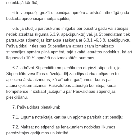
noteiktajā kārtībā;
6.5. vienpusēji grozīt stipendijas apmēru atbilstoši attiecīgā gada
budžeta apropriācijai mērķa izpildei;
6.6. ja studiju pārtraukums ir ilgāks par pusotru gadu vai studijas
netiek atsāktas (līguma 6.3.9. apakšpunkts) vai, ja Stipendiātam tiek
pārtraukta stipendijas izmaksa saskaņā ar 6.3.1.–6.3.8. apakšpunktu,
Pašvaldībai ir tiesības Stipendiātam atprasīt tam izmaksāto
stipendijas apmēru pilnā apmērā, tajā skaitā ieturētos nodokļus, kā arī
līgumsodu 10 % apmērā no izmaksātās summas;
6.7. atbrīvot Stipendiātu no pienākuma atgriezt stipendiju, ja
Stipendiāts veselības stāvokļa dēļ zaudējis darba spējas un to
apliecina ārsta atzinums, kā arī citos gadījumos, kurus par
attaisnojošiem atzinusi Pašvaldības attiecīgā komiteja, kuras
kompetencē ir izskatīt jautājumu par Pašvaldības stipendijas
piešķiršanu.
7. Pašvaldības pienākumi:
7.1. Līgumā noteiktajā kārtībā un apjomā pārskaitīt stipendiju;
7.2. Maksāt no stipendijas ienākumiem nodokļus likumos
paredzētajos gadījumos un kārtībā.