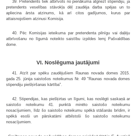
39. Pretendents tiek atbrīvots no pienākuma atgriezt stipendiju, ja
pretendents veselības stāvokļa dēļ zaudēja darba spējas un to
apliecina ārsta atzinums, kā arī citos gadījumos, kurus par
attaisnojošiem atzinusi Komisija.
40. Pēc Komisijas ieteikuma par pretendenta pilnīgu vai daļēju
atbrīvošanu no līgumā noteikto saistību izpildes lemj Pašvaldības
dome.
VI. Noslēguma jautājumi
41. Atzīt par spēku zaudējušiem Raunas novada domes 2015.
gada 25. jūnija saistošos noteikumus Nr. 49 "Raunas novada domes
stipendiju piešķiršanas kārtība".
42. Stipendijas, kas piešķirtas un līgumi, kas noslēgti saskaņā ar
saistošo noteikumu 41. punktā minēto saistošo noteikumu
nosacījumiem, līdz šo saistošo noteikumu spēkā stāšanās brīdim, ir
spēkā esoši un pārskatāmi atbilstoši šo saistošo noteikumu
nosacījumiem.