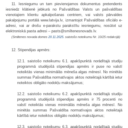
11. Iesniegumu un tam pievienojamos dokumentus pretendents
iesniedz klātienē jebkurā no Pašvaldības Valsts un pašvaldības
vienotajiem klientu apkalpošanas centriem, vai valsts pārvaldes
pakalpojumu portālā www.latvija.lv, izmantojot Pašvaldības oficiālo e-
adresi, vai ar drošu e-parakstu parakstītu iesniegumu, nosūtot uz
elektroniskā pasta adresi – pasts@smiltenesnovads.lv.
(Smiltenes novada domes
20.11.2025.
saistošo noteikumu Nr. 10/25 redakcijā)
12. Stipendijas apmērs:
12.1. saistošo noteikumu 6.1. apakšpunktā norādītajā studiju
programmā studējošā stipendijas apmērs ir puse no valstī
noteiktās vienas minimālās mēneša algas mēnesī. No minētās
summas Pašvaldība normatīvajos aktos noteiktajā kārtībā ietur
noteiktos obligāto nodokļu maksājumus;
12.2. saistošo noteikumu 6.2. apakšpunktā norādītajā studiju
programmā studējošā stipendijas apmērs ir 75 procenti no
valstī noteiktās vienas minimālās mēneša algas mēnesī. No
minētās summas Pašvaldība normatīvajos aktos noteiktajā
kārtībā ietur noteiktos obligāto nodokļu maksājumus;
12.3. saistošo noteikumu 6.3. apakšpunktā norādītajā studiju