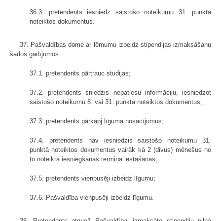
36.3. pretendents iesniedz saistošo noteikumu 31. punktā
noteiktos dokumentus.
37. Pašvaldības dome ar lēmumu izbeidz stipendijas izmaksāšanu
šādos gadījumos:
37.1. pretendents pārtrauc studijas;
37.2. pretendents sniedzis nepatiesu informāciju, iesniedzot
saistošo noteikumu 8. vai 31. punktā noteiktos dokumentus;
37.3. pretendents pārkāpj līguma nosacījumus;
37.4. pretendents nav iesniedzis saistošo noteikumu 31.
punktā noteiktos dokumentus vairāk kā 2 (divus) mēnešus no
to noteiktā iesniegšanas termiņa iestāšanās;
37.5. pretendents vienpusēji izbeidz līgumu;
37.6. Pašvaldība vienpusēji izbeidz līgumu.
38. Pretendents atgriež Pašvaldībai izmaksāto stipendiju pilnā