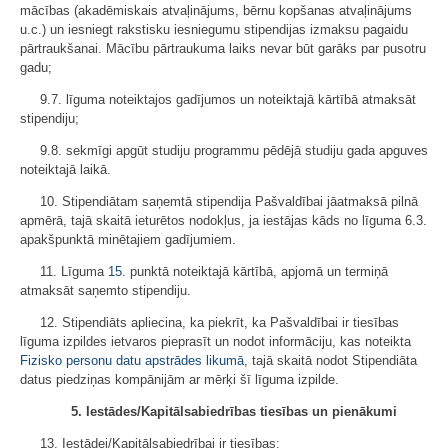
mācības (akadēmiskais atvaļinājums, bērnu kopšanas atvaļinājums
u.c.) un iesniegt rakstisku iesniegumu stipendijas izmaksu pagaidu
pārtraukšanai. Mācību pārtraukuma laiks nevar būt garāks par pusotru
gadu;
9.7. līguma noteiktajos gadījumos un noteiktajā kārtībā atmaksāt
stipendiju;
9.8. sekmīgi apgūt studiju programmu pēdējā studiju gada apguves
noteiktajā laikā.
10. Stipendiātam saņemtā stipendija Pašvaldībai jāatmaksā pilnā
apmērā, tajā skaitā ieturētos nodokļus, ja iestājas kāds no līguma 6.3.
apakšpunktā minētajiem gadījumiem.
11. Līguma
15.
punktā noteiktajā kārtībā, apjomā un termiņā
atmaksāt saņemto stipendiju.
12. Stipendiāts apliecina, ka piekrīt, ka Pašvaldībai ir tiesības
līguma izpildes ietvaros pieprasīt un nodot informāciju, kas noteikta
Fizisko personu datu apstrādes likumā
, tajā skaitā nodot Stipendiāta
datus piedziņas kompānijām ar mērķi šī līguma izpilde.
5. Iestādes/Kapitālsabiedrības tiesības un pienākumi
13. Iestādei/Kapitālsabiedrībai ir tiesības: