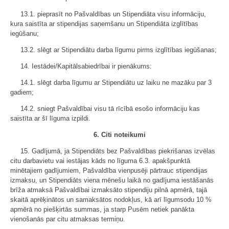
13.1. pieprasīt no Pašvaldības un Stipendiāta visu informāciju,
kura saistīta ar stipendijas saņemšanu un Stipendiāta izglītības
iegūšanu;
13.2. slēgt ar Stipendiātu darba līgumu pirms izglītības iegūšanas;
14. Iestādei/Kapitālsabiedrībai ir pienākums:
14.1. slēgt darba līgumu ar Stipendiātu uz laiku ne mazāku par 3
gadiem;
14.2. sniegt Pašvaldībai visu tā rīcībā esošo informāciju kas
saistīta ar šī līguma izpildi.
6. Citi noteikumi
15. Gadījumā, ja Stipendiāts bez Pašvaldības piekrišanas izvēlas
citu darbavietu vai iestājas kāds no līguma 6.3. apakšpunktā
minētajiem gadījumiem, Pašvaldība vienpusēji pārtrauc stipendijas
izmaksu, un Stipendiāts viena mēnešu laikā no gadījuma iestāšanās
brīža atmaksā Pašvaldībai izmaksāto stipendiju pilnā apmērā, tajā
skaitā aprēķinātos un samaksātos nodokļus, kā arī līgumsodu 10 %
apmērā no piešķirtās summas, ja starp Pusēm netiek panākta
vienošanās par citu atmaksas termiņu.