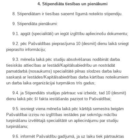
4. Stipendiāta tiesības un pienākumi
8. Stipendiātam ir tiesības saņemt līgumā noteikto stipendiju.
9. Stipendiāta pienākumi:
9.1. apgūt (specialitāti) un iegūt izglītību apliecinošu dokumentu;
9.2. pēc Pašvaldības pieprasījuma 10 (desmit) dienu laikā sniegt
pieprasīto informāciju;
9.3. mēneša laikā pēc studiju absolvēšanas nodibināt darba
tiesiskās attiecības ar Iestādi/Kapitālsabiedrību un nostrādāt
pamatdarbā (nosaukums) specialitātē pilnas slodzes darba laiku
saskaņā ar Iestādes/Kapitālsabiedrības darba kārtības noteikumiem
un darba laika organizācijai turpmākos trīs gadus;
9.4. ja Stipendiāts studijas pārtrauc vai izbeidz, tad 10 (desmit)
dienu laikā pēc šī fakta iestāšanās paziņot to Pašvaldībai;
9.5. iesniegt viena mēneša laikā pēc kārtējā semestra beigām
Pašvaldībai izziņu no izglītības iestādes par sekmīgu mācību
turpināšanu izvēlētajā specialitātē un apliecinājumu par studiju
turpināšanu;
9.6. informēt Pašvaldību gadījumā, ja uz laiku tiek pārtrauktas