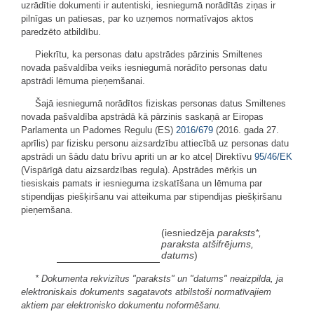
uzrādītie dokumenti ir autentiski, iesniegumā norādītās ziņas ir
pilnīgas un patiesas, par ko uzņemos normatīvajos aktos
paredzēto atbildību.
Piekrītu, ka personas datu apstrādes pārzinis Smiltenes
novada pašvaldība veiks iesniegumā norādīto personas datu
apstrādi lēmuma pieņemšanai.
Šajā iesniegumā norādītos fiziskas personas datus Smiltenes
novada pašvaldība apstrādā kā pārzinis saskaņā ar Eiropas
Parlamenta un Padomes Regulu (ES)
2016/679
(2016. gada 27.
aprīlis) par fizisku personu aizsardzību attiecībā uz personas datu
apstrādi un šādu datu brīvu apriti un ar ko atceļ Direktīvu
95/46/EK
(Vispārīgā datu aizsardzības regula). Apstrādes mērķis un
tiesiskais pamats ir iesnieguma izskatīšana un lēmuma par
stipendijas piešķiršanu vai atteikuma par stipendijas piešķiršanu
pieņemšana.
(iesniedzēja
paraksts*,
paraksta atšifrējums,
datums
)
* Dokumenta rekvizītus "paraksts" un "datums" neaizpilda, ja
elektroniskais dokuments sagatavots atbilstoši normatīvajiem
aktiem par elektronisko dokumentu noformēšanu.