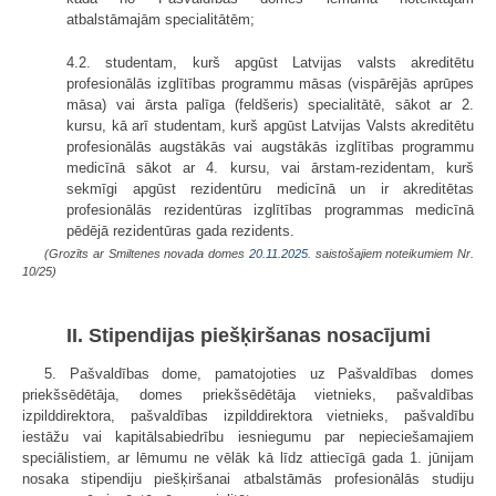
atbalstāmajām specialitātēm;
4.2. studentam, kurš apgūst Latvijas valsts akreditētu
profesionālās izglītības programmu māsas (vispārējās aprūpes
māsa) vai ārsta palīga (feldšeris) specialitātē, sākot ar 2.
kursu, kā arī studentam, kurš apgūst Latvijas Valsts akreditētu
profesionālās augstākās vai augstākās izglītības programmu
medicīnā sākot ar 4. kursu, vai ārstam-rezidentam, kurš
sekmīgi apgūst rezidentūru medicīnā un ir akreditētas
profesionālās rezidentūras izglītības programmas medicīnā
pēdējā rezidentūras gada rezidents.
(Grozīts ar Smiltenes novada domes
20.11.2025.
saistošajiem noteikumiem Nr.
10/25)
II. Stipendijas piešķiršanas nosacījumi
5. Pašvaldības dome, pamatojoties uz Pašvaldības domes
priekšsēdētāja, domes priekšsēdētāja vietnieks, pašvaldības
izpilddirektora, pašvaldības izpilddirektora vietnieks, pašvaldību
iestāžu vai kapitālsabiedrību iesniegumu par nepieciešamajiem
speciālistiem, ar lēmumu ne vēlāk kā līdz attiecīgā gada 1. jūnijam
nosaka stipendiju piešķiršanai atbalstāmās profesionālās studiju