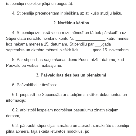
(stipendiju nepiešķir jūlijā un augustā).
4. Stipendija pretendentam ir piešķirta uz atlikušo studiju laiku.
2. Norēķinu kārtība
4. Stipendiju izmaksā vienu reizi mēnesī un tā tiek pārskaitīta uz
Stipendiāta norādīto norēķinu kontu Nr. ______________ katru mēnesi
līdz nākamā mēneša 15. datumam. Stipendiju par ___.gada
septembra un oktobra mēnesi piešķir līdz _____. gada 15. novembrim.
5. Par stipendijas saņemšanas dienu Puses atzīst datumu, kad
Pašvaldība veikusi maksājumu.
3. Pašvaldības tiesības un pienākumi
6. Pašvaldībai ir tiesības:
6.1. pieprasīt no Stipendiāta ar studijām saistītos dokumentus un
informāciju;
6.2. atbilstoši iespējām nodrošināt pasūtījumu zinātniskajam
darbam;
6.3. pārtraukt stipendijas izmaksu un atprasīt izmaksāto stipendiju
pilnā apmērā, tajā skaitā ieturētos nodokļus, ja: