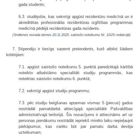
gada students;
6.3. studējošie, kas sekmīgi apgūst rezidentūru medicīnā un ir
akreditētas profesionālās rezidentūras izglītības programmas
medicīnā pēdējā rezidentūras gada rezidents.
(Smiltenes novada domes
20.11.2025.
saistošo noteikumu Nr. 10/25 redakcijā)
7. Stipendiju ir tiesīgs saņemt pretendents, kurš atbilst šādiem
kritērijiem:
7.1. apgūst saistošo noteikumu 5. punktā paredzētajā kārtībā
noteikto atbalstāmo specialitāti studiju programmās, kas
noteiktas saistošo noteikumu 6. punktā;
7.2. sekmīgi apgūst studiju programmu;
7.3. pēc studiju beigšanas apņemas vismaz 5 (piecus) gadus
nostrādāt pamatdarbā attiecīgajā specialitātē Pašvaldības
administratīvajā teritorijā. Šis nosacījums ir attiecināms arī uz
personas pienākumu nostrādāt iepriekš minēto laiku nepieļaujot
pārkāpumus, kas varētu būt par pamatu darba devēja
uzteikumam;