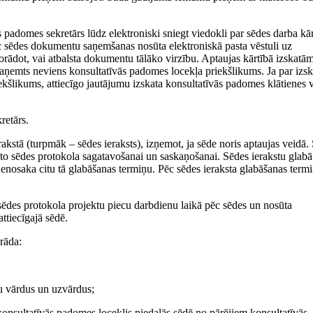
s padomes sekretārs lūdz elektroniski sniegt viedokli par sēdes darba kār
c sēdes dokumentu saņemšanas nosūta elektroniskā pasta vēstuli uz
orādot, vai atbalsta dokumentu tālāko virzību. Aptaujas kārtībā izskatā
 saņemts neviens konsultatīvās padomes locekļa priekšlikums. Ja par izs
kšlikums, attiecīgo jautājumu izskata konsultatīvās padomes klātienes 
retārs.
akstā (turpmāk – sēdes ieraksts), izņemot, ja sēde noris aptaujas veidā.
 to sēdes protokola sagatavošanai un saskaņošanai. Sēdes ierakstu glabā
nenosaka citu tā glabāšanas termiņu. Pēc sēdes ieraksta glabāšanas term
ēdes protokola projektu piecu darbdienu laikā pēc sēdes un nosūta
ttiecīgajā sēdē.
rāda:
ļu vārdus un uzvārdus;
konsultatīvās padomes loceklis piedalās sēdē no pārējiem konsultatīvās