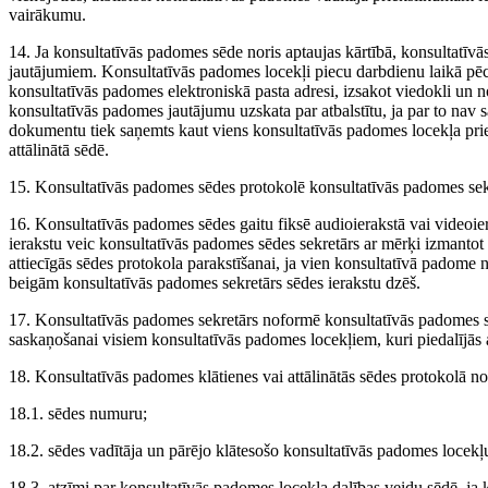
vairākumu.
14. Ja konsultatīvās padomes sēde noris aptaujas kārtībā, konsultatīvā
jautājumiem. Konsultatīvās padomes locekļi piecu darbdienu laikā pē
konsultatīvās padomes elektroniskā pasta adresi, izsakot viedokli un n
konsultatīvās padomes jautājumu uzskata par atbalstītu, ja par to nav
dokumentu tiek saņemts kaut viens konsultatīvās padomes locekļa prie
attālinātā sēdē.
15. Konsultatīvās padomes sēdes protokolē konsultatīvās padomes sek
16. Konsultatīvās padomes sēdes gaitu fiksē audioierakstā vai videoier
ierakstu veic konsultatīvās padomes sēdes sekretārs ar mērķi izmantot
attiecīgās sēdes protokola parakstīšanai, ja vien konsultatīvā padome 
beigām konsultatīvās padomes sekretārs sēdes ierakstu dzēš.
17. Konsultatīvās padomes sekretārs noformē konsultatīvās padomes s
saskaņošanai visiem konsultatīvās padomes locekļiem, kuri piedalījās a
18. Konsultatīvās padomes klātienes vai attālinātās sēdes protokolā no
18.1. sēdes numuru;
18.2. sēdes vadītāja un pārējo klātesošo konsultatīvās padomes locek
18.3. atzīmi par konsultatīvās padomes locekļa dalības veidu sēdē, ja 