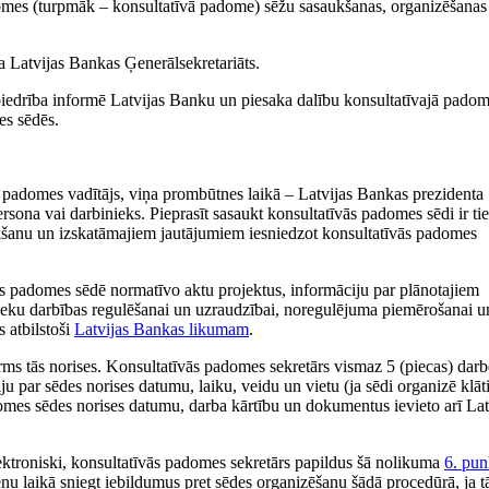
omes (turpmāk – konsultatīvā padome) sēžu sasaukšanas, organizēšanas
a Latvijas Bankas Ģenerālsekretariāts.
 biedrība informē Latvijas Banku un piesaka dalību konsultatīvajā padom
es sēdēs.
 padomes vadītājs, viņa prombūtnes laikā – Latvijas Bankas prezidenta
rsona vai darbinieks. Pieprasīt sasaukt konsultatīvās padomes sēdi ir tie
ukšanu un izskatāmajiem jautājumiem iesniedzot konsultatīvās padomes
ās padomes sēdē normatīvo aktu projektus, informāciju par plānotajiem
eku darbības regulēšanai un uzraudzībai, noregulējuma piemērošanai u
 atbilstoši
Latvijas Bankas likumam
.
rms tās norises. Konsultatīvās padomes sekretārs vismaz 5 (piecas) dar
 par sēdes norises datumu, laiku, veidu un vietu (ja sēdi organizē klāt
mes sēdes norises datumu, darba kārtību un dokumentus ievieto arī Lat
lektroniski, konsultatīvās padomes sekretārs papildus šā nolikuma
6. pun
u laikā sniegt iebildumus pret sēdes organizēšanu šādā procedūrā, ja tād