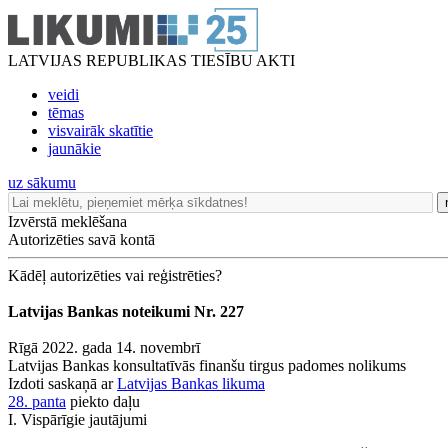
LATVIJAS REPUBLIKAS TIESĪBU AKTI
veidi
tēmas
visvairāk skatītie
jaunākie
uz sākumu
Izvērstā meklēšana
Autorizēties savā kontā
Kādēļ autorizēties vai reģistrēties?
Latvijas Bankas noteikumi Nr. 227
Rīgā 2022. gada 14. novembrī
Latvijas Bankas konsultatīvās finanšu tirgus padomes nolikums
Izdoti saskaņā ar
Latvijas Bankas likuma
28. panta
piekto daļu
I. Vispārīgie jautājumi