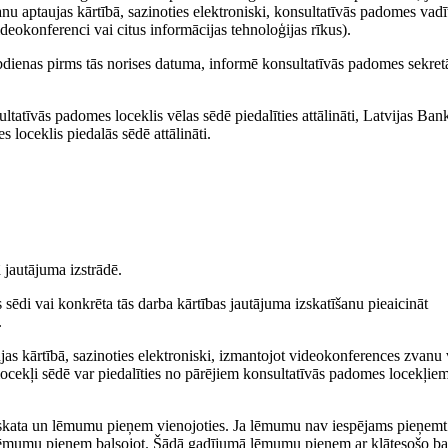
anu aptaujas kārtībā, sazinoties elektroniski, konsultatīvās padomes vadī
ideokonferenci vai citus informācijas tehnoloģijas rīkus).
rbdienas pirms tās norises datuma, informē konsultatīvās padomes sekret
ltatīvās padomes loceklis vēlas sēdē piedalīties attālināti, Latvijas Ban
 loceklis piedalās sēdē attālināti.
ā jautājuma izstrādē.
 sēdi vai konkrēta tās darba kārtības jautājuma izskatīšanu pieaicināt
.
ujas kārtībā, sazinoties elektroniski, izmantojot videokonferences zvanu 
locekļi sēdē var piedalīties no pārējiem konsultatīvās padomes locekļie
 izskata un lēmumu pieņem vienojoties. Ja lēmumu nav iespējams pieņemt
m lēmumu pieņem balsojot. Šādā gadījumā lēmumu pieņem ar klātesošo ba