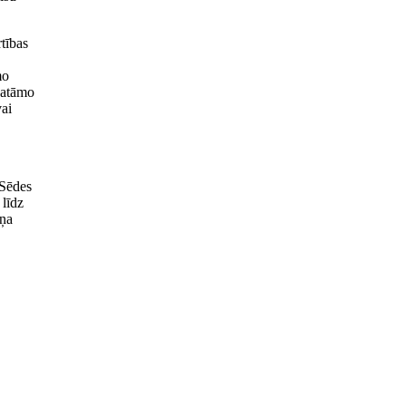
tības
mo
katāmo
vai
 Sēdes
 līdz
iņa