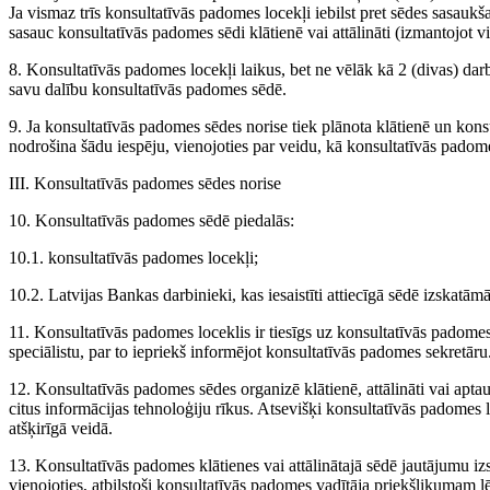
Ja vismaz trīs konsultatīvās padomes locekļi iebilst pret sēdes sasaukš
sasauc konsultatīvās padomes sēdi klātienē vai attālināti (izmantojot v
8. Konsultatīvās padomes locekļi laikus, bet ne vēlāk kā 2 (divas) da
savu dalību konsultatīvās padomes sēdē.
9. Ja konsultatīvās padomes sēdes norise tiek plānota klātienē un konsu
nodrošina šādu iespēju, vienojoties par veidu, kā konsultatīvās padomes
III. Konsultatīvās padomes sēdes norise
10. Konsultatīvās padomes sēdē piedalās:
10.1. konsultatīvās padomes locekļi;
10.2. Latvijas Bankas darbinieki, kas iesaistīti attiecīgā sēdē izskatām
11. Konsultatīvās padomes loceklis ir tiesīgs uz konsultatīvās padomes
speciālistu, par to iepriekš informējot konsultatīvās padomes sekretāru
12. Konsultatīvās padomes sēdes organizē klātienē, attālināti vai apta
citus informācijas tehnoloģiju rīkus. Atsevišķi konsultatīvās padomes 
atšķirīgā veidā.
13. Konsultatīvās padomes klātienes vai attālinātajā sēdē jautājumu
vienojoties, atbilstoši konsultatīvās padomes vadītāja priekšlikuma