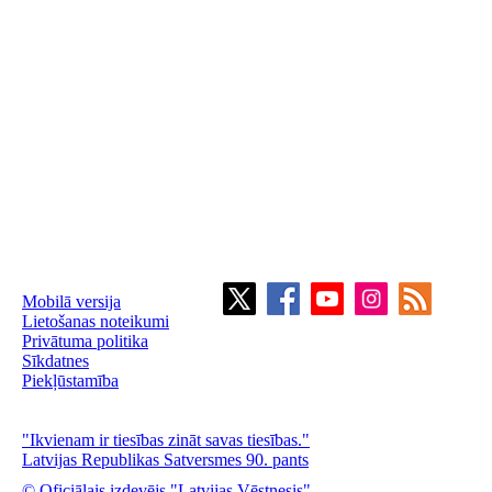
Mobilā versija
Lietošanas noteikumi
Privātuma politika
Sīkdatnes
Piekļūstamība
"Ikvienam ir tiesības zināt savas tiesības."
Latvijas Republikas Satversmes 90. pants
© Oficiālais izdevējs "Latvijas Vēstnesis"