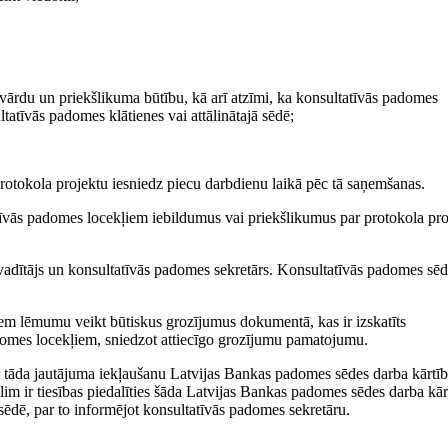
zvārdu un priekšlikuma būtību, kā arī atzīmi, ka konsultatīvās padomes
ltatīvās padomes klātienes vai attālinātajā sēdē;
rotokola projektu iesniedz piecu darbdienu laikā pēc tā saņemšanas.
īvās padomes locekļiem iebildumus vai priekšlikumus par protokola pro
vadītājs un konsultatīvās padomes sekretārs. Konsultatīvās padomes sē
m lēmumu veikt būtiskus grozījumus dokumentā, kas ir izskatīts
domes locekļiem, sniedzot attiecīgo grozījumu pamatojumu.
ar tāda jautājuma iekļaušanu Latvijas Bankas padomes sēdes darba kārtīb
im ir tiesības piedalīties šāda Latvijas Bankas padomes sēdes darba kār
ēdē, par to informējot konsultatīvās padomes sekretāru.