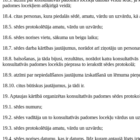
padomes locekļiem atšķirīgā veidā;
18.4. citas personas, kura piedalās sēdē, amatu, vārdu un uzvārdu, kā a
18.5. sēdes protokolētāja amatu, vārdu un uzvārdu;
18.6. sēdes norises vietu, sākuma un beigu laiku;
18.7. sēdes darba kārtības jautājumus, norādot arī ziņotāju un persona
18.8. balsošanas, ja tāda bijusi, rezultātus, norādot katra konsultatīvās
konsultatīvās padomes loceklis pieprasa to ierakstīt sēdes protokolā;
18.9. atzīmi par nepiedalīšanos jautājuma izskatīšanā un lēmuma pie
18.10. citus būtiskus jautājumus, ja tādi ir.
19. Aptaujas kārtībā organizētas konsultatīvās padomes sēdes protoko
19.1. sēdes numuru;
19.2. sēdes vadītāja un to konsultatīvās padomes locekļu vārdus un uzv
19.3. sēdes protokolētāja amatu, vārdu un uzvārdu;
19.4. sēdes norises datumu, kas ir datums, līdz kuram aptaujā lūgts izte