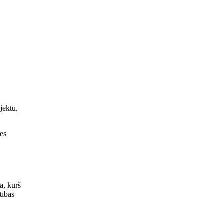
jektu,
des
ā, kurš
tības