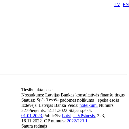
LV
EN
Tiesību akta pase
Nosaukums:
Latvijas Bankas konsultatīvās finanšu tirgus
Spēkā esošs
Statuss:
padomes nolikums
spēkā esošs
Izdevējs:
Latvijas Banka
Veids:
noteikumi
Numurs:
227
Pieņemts:
14.11.2022.
Stājas spēkā:
01.01.2023.
Publicēts:
Latvijas Vēstnesis
, 223,
16.11.2022.
OP numurs:
2022/223.1
Satura rādītājs