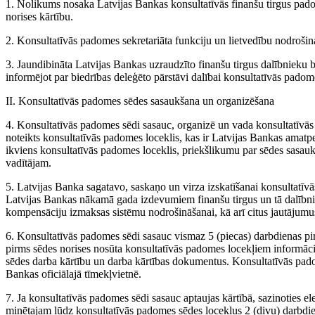
1. Nolikums nosaka Latvijas Bankas konsultatīvās finanšu tirgus pad
norises kārtību.
2. Konsultatīvās padomes sekretariāta funkciju un lietvedību nodrošin
3. Jaundibināta Latvijas Bankas uzraudzīto finanšu tirgus dalībnieku
informējot par biedrības deleģēto pārstāvi dalībai konsultatīvās padom
II. Konsultatīvās padomes sēdes sasaukšana un organizēšana
4. Konsultatīvās padomes sēdi sasauc, organizē un vada konsultatīvās
noteikts konsultatīvās padomes loceklis, kas ir Latvijas Bankas amatpe
ikviens konsultatīvās padomes loceklis, priekšlikumu par sēdes sasa
vadītājam.
5. Latvijas Banka sagatavo, saskaņo un virza izskatīšanai konsultatīv
Latvijas Bankas nākamā gada izdevumiem finanšu tirgus un tā dalībni
kompensāciju izmaksas sistēmu nodrošināšanai, kā arī citus jautājumus
6. Konsultatīvās padomes sēdi sasauc vismaz 5 (piecas) darbdienas pi
pirms sēdes norises nosūta konsultatīvās padomes locekļiem informāciju
sēdes darba kārtību un darba kārtības dokumentus. Konsultatīvās pado
Bankas oficiālajā tīmekļvietnē.
7. Ja konsultatīvās padomes sēdi sasauc aptaujas kārtībā, sazinoties e
minētajam lūdz konsultatīvās padomes sēdes locekļus 2 (divu) darbdien