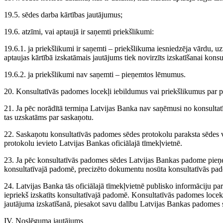
19.5. sēdes darba kārtības jautājumus;
19.6. atzīmi, vai aptaujā ir saņemti priekšlikumi:
19.6.1. ja priekšlikumi ir saņemti – priekšlikuma iesniedzēja vārdu, u
aptaujas kārtībā izskatāmais jautājums tiek novirzīts izskatīšanai konsu
19.6.2. ja priekšlikumi nav saņemti – pieņemtos lēmumus.
20. Konsultatīvās padomes locekļi iebildumus vai priekšlikumus par p
21. Ja pēc norādītā termiņa Latvijas Banka nav saņēmusi no konsultat
tas uzskatāms par saskaņotu.
22. Saskaņotu konsultatīvās padomes sēdes protokolu paraksta sēdes 
protokolu ievieto Latvijas Bankas oficiālajā tīmekļvietnē.
23. Ja pēc konsultatīvās padomes sēdes Latvijas Bankas padome pieņe
konsultatīvajā padomē, precizēto dokumentu nosūta konsultatīvās pa
24. Latvijas Banka tās oficiālajā tīmekļvietnē publisko informāciju p
iepriekš izskatīts konsultatīvajā padomē. Konsultatīvās padomes locekl
jautājuma izskatīšanā, piesakot savu dalību Latvijas Bankas padomes s
IV. Noslēguma jautājums