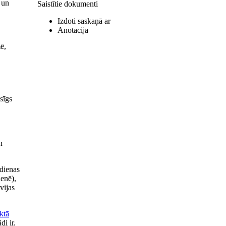
 un
Saistītie dokumenti
Izdoti saskaņā ar
Anotācija
ē,
sīgs
n
bdienas
ienē),
vijas
ktā
i ir.