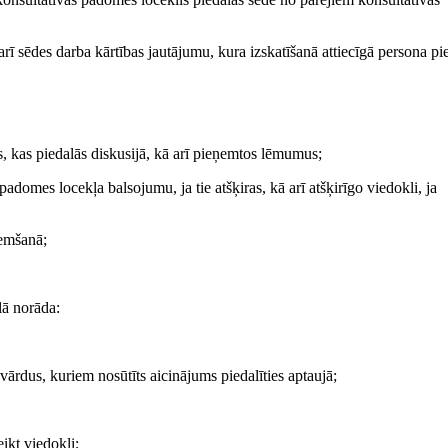
rī sēdes darba kārtības jautājumu, kura izskatīšanā attiecīgā persona pi
s, kas piedalās diskusijā, kā arī pieņemtos lēmumus;
 padomes locekļa balsojumu, ja tie atšķiras, kā arī atšķirīgo viedokli, ja
ņemšanā;
lā norāda:
ārdus, kuriem nosūtīts aicinājums piedalīties aptaujā;
ikt viedokli;