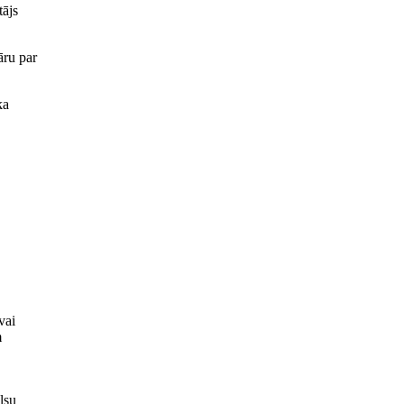
tājs
āru par
ka
vai
m
lsu