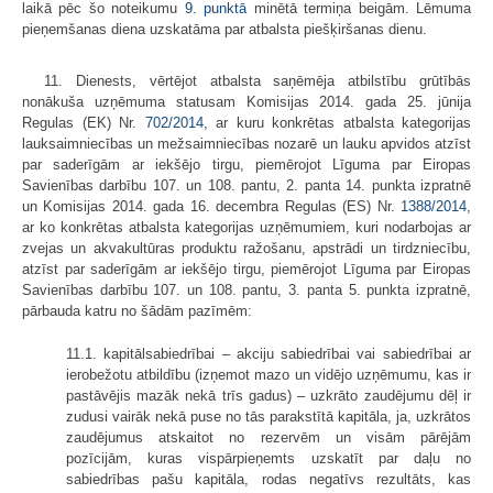
laikā pēc šo noteikumu
9. punktā
minētā termiņa beigām. Lēmuma
pieņemšanas diena uzskatāma par atbalsta piešķiršanas dienu.
11. Dienests, vērtējot atbalsta saņēmēja atbilstību grūtībās
nonākuša uzņēmuma statusam Komisijas 2014. gada 25. jūnija
Regulas (EK) Nr.
702/2014
, ar kuru konkrētas atbalsta kategorijas
lauksaimniecības un mežsaimniecības nozarē un lauku apvidos atzīst
par saderīgām ar iekšējo tirgu, piemērojot Līguma par Eiropas
Savienības darbību 107. un 108. pantu, 2. panta 14. punkta izpratnē
un Komisijas 2014. gada 16. decembra Regulas (ES) Nr.
1388/2014
,
ar ko konkrētas atbalsta kategorijas uzņēmumiem, kuri nodarbojas ar
zvejas un akvakultūras produktu ražošanu, apstrādi un tirdzniecību,
atzīst par saderīgām ar iekšējo tirgu, piemērojot Līguma par Eiropas
Savienības darbību 107. un 108. pantu, 3. panta 5. punkta izpratnē,
pārbauda katru no šādām pazīmēm:
11.1. kapitālsabiedrībai – akciju sabiedrībai vai sabiedrībai ar
ierobežotu atbildību (izņemot mazo un vidējo uzņēmumu, kas ir
pastāvējis mazāk nekā trīs gadus) – uzkrāto zaudējumu dēļ ir
zudusi vairāk nekā puse no tās parakstītā kapitāla, ja, uzkrātos
zaudējumus atskaitot no rezervēm un visām pārējām
pozīcijām, kuras vispārpieņemts uzskatīt par daļu no
sabiedrības pašu kapitāla, rodas negatīvs rezultāts, kas