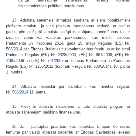
galīgā maksājuma saņemšanas ievēros kopējās
zivsaimniecības politikas noteikumus.
13. Atbalsta saņēmējs atmaksā saskaņā ar šiem noteikumiem
piešķirto atbalstu, ja visā projekta īstenošanas periodā un piecus
gadus pēc piešķirtā atbalsta galīgā maksājuma saņemšanas tas ir
izdarījis vienu vai vairākus pārkāpumus, kas minēti Eiropas
Parlamenta un Padomes 2014. gada 15. maija Regulas (ES) Nr.
508/2014
par Eiropas Jūrlietu un zivsaimniecības fondu un ar ko atceļ
Padomes Regulas (EK) Nr.
2328/2003
, (EK) Nr.
861/2006
, (EK) Nr.
1198/2006
un (EK) Nr.
791/2007
un Eiropas Parlamenta un Padomes
Regulu (ES) Nr.
1255/2011
(turpmāk – regula Nr.
508/2014
), 10. panta
1. punktā.
14. Atbalstu nepiešķir par darbībām, kas minētas regulas
Nr.
508/2014
11. pantā.
15. Piešķirto atbalstu neapvieno ar citā atbalsta programmā
atbalsta saņēmējam piešķirto finansējumu.
16. Ja ir pārkāptas prasības, kas noteiktas Eiropas Komisijas
lēmumā par valsts atbalsta saderību ar Eiropas Savienības iekšējo