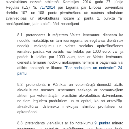
akvakultūras nozarē atbilstoši Komisijas 2014. gada 27. jūnija
Regulas (ES) Nr.
717/2014
par Līguma par Eiropas Savienības
darbību 107. un 108. panta piemērošanu
de
minimi
s atbalstam
zvejniecības un akvakultūras nozarē 2. panta 1. punkta "a"
apakšpunktam, ja ir izpildīti šādi nosacījumi:
8.1. pretendents ir reģistrēts Valsts ieņēmumu dienestā kā
nodokļu maksātājs un tam iesnieguma iesniegšanas dienā nav
nodokļu maksājumu un valsts sociālās apdrošināšanas
iemaksu parāda vai parāds nav lielāks par 1000
euro
, vai, ja
parāds ir lielāks par 1000
euro
, tam ar Valsts ieņēmumu
dienesta lēmumu nodokļu maksājumu termiņš ir pagarināts vai
atlikts saskaņā ar likuma
"Par nodokļiem un nodevām"
24.
pantu
;
8.2. pretendents ir Pārtikas un veterinārajā dienestā atzīts
akvakultūras nozares uzņēmums saskaņā ar normatīvajiem
aktiem par veterinārajām prasībām akvakultūras dzīvniekiem,
no tiem iegūtiem produktiem un to apritei, kā arī atsevišķu
akvakultūras dzīvnieku infekcijas slimību profilaksei un
apkarošanai;
8.3. pretendents vienlaikus ar šo noteikumu
9. punktā
minēto
iesniegumu ir sniedzis pierādījumus par karstuma tiešo