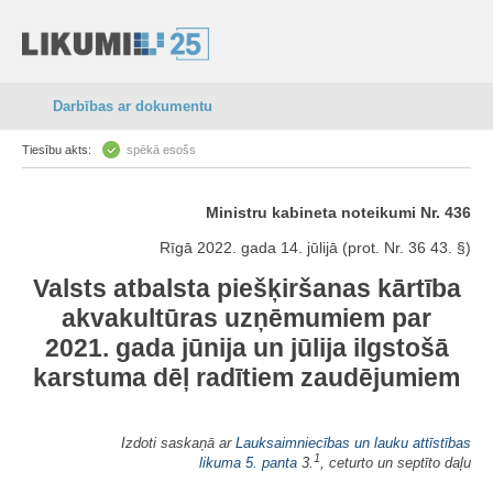
Darbības ar dokumentu
Tiesību akts:
spēkā esošs
Ministru kabineta noteikumi Nr. 436
Rīgā 2022. gada 14. jūlijā (prot. Nr. 36 43. §)
Valsts atbalsta piešķiršanas kārtība
akvakultūras uzņēmumiem par
2021. gada jūnija un jūlija ilgstošā
karstuma dēļ radītiem zaudējumiem
Izdoti saskaņā ar
Lauksaimniecības un lauku attīstības
1
likuma
5.
panta
3.
, ceturto un septīto daļu