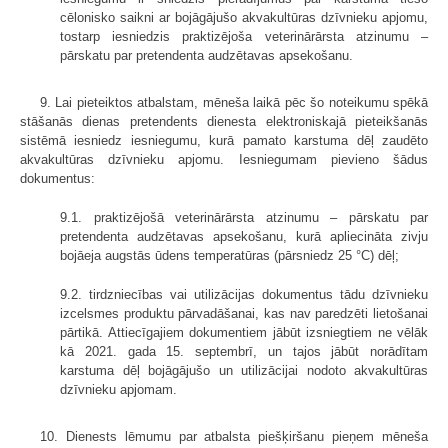
cēlonisko saikni ar bojāgājušo akvakultūras dzīvnieku apjomu,
tostarp iesniedzis praktizējoša veterinārārsta atzinumu –
pārskatu par pretendenta audzētavas apsekošanu.
9. Lai pieteiktos atbalstam, mēneša laikā pēc šo noteikumu spēkā
stāšanās dienas pretendents dienesta elektroniskajā pieteikšanās
sistēmā iesniedz iesniegumu, kurā pamato karstuma dēļ zaudēto
akvakultūras dzīvnieku apjomu. Iesniegumam pievieno šādus
dokumentus:
9.1. praktizējošā veterinārārsta atzinumu – pārskatu par
pretendenta audzētavas apsekošanu, kurā apliecināta zivju
bojāeja augstās ūdens temperatūras (pārsniedz 25 °C) dēļ;
9.2. tirdzniecības vai utilizācijas dokumentus tādu dzīvnieku
izcelsmes produktu pārvadāšanai, kas nav paredzēti lietošanai
pārtikā. Attiecīgajiem dokumentiem jābūt izsniegtiem ne vēlāk
kā 2021. gada 15. septembrī, un tajos jābūt norādītam
karstuma dēļ bojāgājušo un utilizācijai nodoto akvakultūras
dzīvnieku apjomam.
10. Dienests lēmumu par atbalsta piešķiršanu pieņem mēneša