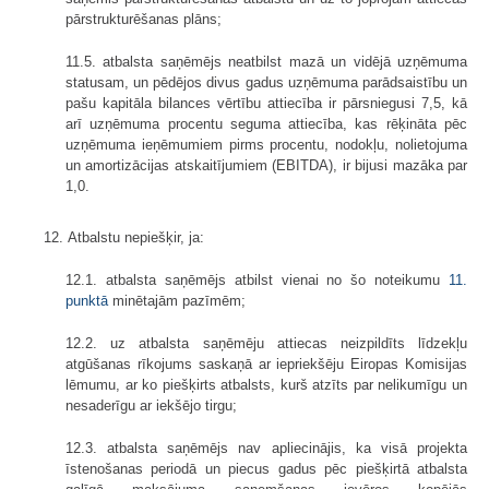
pārstrukturēšanas plāns;
11.5. atbalsta saņēmējs neatbilst mazā un vidējā uzņēmuma
statusam, un pēdējos divus gadus uzņēmuma parādsaistību un
pašu kapitāla bilances vērtību attiecība ir pārsniegusi 7,5, kā
arī uzņēmuma procentu seguma attiecība, kas rēķināta pēc
uzņēmuma ieņēmumiem pirms procentu, nodokļu, nolietojuma
un amortizācijas atskaitījumiem (EBITDA), ir bijusi mazāka par
1,0.
12. Atbalstu nepiešķir, ja:
12.1. atbalsta saņēmējs atbilst vienai no šo noteikumu
11.
punktā
minētajām pazīmēm;
12.2. uz atbalsta saņēmēju attiecas neizpildīts līdzekļu
atgūšanas rīkojums saskaņā ar iepriekšēju Eiropas Komisijas
lēmumu, ar ko piešķirts atbalsts, kurš atzīts par nelikumīgu un
nesaderīgu ar iekšējo tirgu;
12.3. atbalsta saņēmējs nav apliecinājis, ka visā projekta
īstenošanas periodā un piecus gadus pēc piešķirtā atbalsta