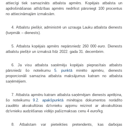
attiecīgi tiek samazināts atbalsta apmērs. Kopējais atbalsta un
apdrošināšanas atlīdzības apmērs nedrīkst pārsniegt 100 procentus
no attiecināmajām izmaksām.
4. Atbalstu piešķir, administrē un uzrauga Lauku atbalsta dienests
(turpmāk – dienests).
5. Atbalsta kopējais apmērs nepārsniedz 260 000
euro
. Dienests
atbalstu piešķir un izmaksā līdz 2022. gada 31. decembrim.
6. Ja visu atbalsta saņēmēju kopējais pieprasītais atbalsts
pārsniedz šo noteikumu
5. punktā
minēto apmēru, dienests
proporcionāli samazina atbalsta maksājumus katram no atbalsta
saņēmējiem.
7. Atbalsta apmēru katram atbalsta saņēmējam dienests aprēķina,
šo noteikumu
9.2. apakšpunktā
minētajos dokumentos norādīto
zaudēto akvakultūras dzīvnieku apjomu reizinot ar akvakultūras
dzīvnieku audzēšanas vidējo pašizmaksas cenu 4
euro
/kg.
8. Atbalstam var pieteikties pretendents, kas darbojas