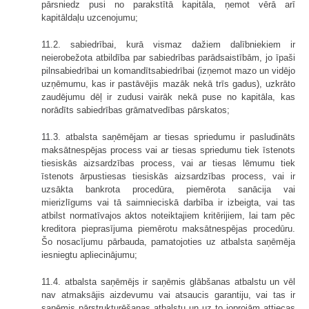
pārsniedz pusi no parakstītā kapitāla, ņemot vērā arī
kapitāldaļu uzcenojumu;
11.2. sabiedrībai, kurā vismaz dažiem dalībniekiem ir
neierobežota atbildība par sabiedrības parādsaistībām, jo īpaši
pilnsabiedrībai un komandītsabiedrībai (izņemot mazo un vidējo
uzņēmumu, kas ir pastāvējis mazāk nekā trīs gadus), uzkrāto
zaudējumu dēļ ir zudusi vairāk nekā puse no kapitāla, kas
norādīts sabiedrības grāmatvedības pārskatos;
11.3. atbalsta saņēmējam ar tiesas spriedumu ir pasludināts
maksātnespējas process vai ar tiesas spriedumu tiek īstenots
tiesiskās aizsardzības process, vai ar tiesas lēmumu tiek
īstenots ārpustiesas tiesiskās aizsardzības process, vai ir
uzsākta bankrota procedūra, piemērota sanācija vai
mierizlīgums vai tā saimnieciskā darbība ir izbeigta, vai tas
atbilst normatīvajos aktos noteiktajiem kritērijiem, lai tam pēc
kreditora pieprasījuma piemērotu maksātnespējas procedūru.
Šo nosacījumu pārbauda, pamatojoties uz atbalsta saņēmēja
iesniegtu apliecinājumu;
11.4. atbalsta saņēmējs ir saņēmis glābšanas atbalstu un vēl
nav atmaksājis aizdevumu vai atsaucis garantiju, vai tas ir
saņēmis pārstrukturēšanas atbalstu un uz to joprojām attiecas