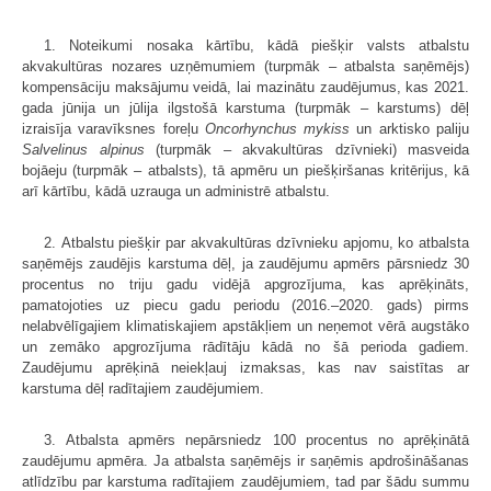
1. Noteikumi nosaka kārtību, kādā piešķir valsts atbalstu
akvakultūras nozares uzņēmumiem (turpmāk – atbalsta saņēmējs)
kompensāciju maksājumu veidā, lai mazinātu zaudējumus, kas 2021.
gada jūnija un jūlija ilgstošā karstuma (turpmāk – karstums) dēļ
izraisīja varavīksnes foreļu
Oncorhynchus mykiss
un arktisko paliju
Salvelinus alpinus
(turpmāk – akvakultūras dzīvnieki) masveida
bojāeju (turpmāk – atbalsts), tā apmēru un piešķiršanas kritērijus, kā
arī kārtību, kādā uzrauga un administrē atbalstu.
2. Atbalstu piešķir par akvakultūras dzīvnieku apjomu, ko atbalsta
saņēmējs zaudējis karstuma dēļ, ja zaudējumu apmērs pārsniedz 30
procentus no triju gadu vidējā apgrozījuma, kas aprēķināts,
pamatojoties uz piecu gadu periodu (2016.–2020. gads) pirms
nelabvēlīgajiem klimatiskajiem apstākļiem un neņemot vērā augstāko
un zemāko apgrozījuma rādītāju kādā no šā perioda gadiem.
Zaudējumu aprēķinā neiekļauj izmaksas, kas nav saistītas ar
karstuma dēļ radītajiem zaudējumiem.
3. Atbalsta apmērs nepārsniedz 100 procentus no aprēķinātā
zaudējumu apmēra. Ja atbalsta saņēmējs ir saņēmis apdrošināšanas
atlīdzību par karstuma radītajiem zaudējumiem, tad par šādu summu