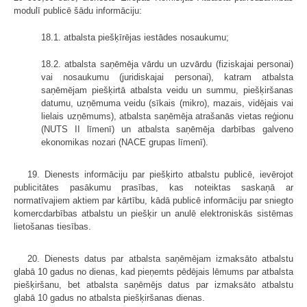
modulī publicē šādu informāciju:
18.1. atbalsta piešķīrējas iestādes nosaukumu;
18.2. atbalsta saņēmēja vārdu un uzvārdu (fiziskajai personai)
vai nosaukumu (juridiskajai personai), katram atbalsta
saņēmējam piešķirtā atbalsta veidu un summu, piešķiršanas
datumu, uzņēmuma veidu (sīkais (mikro), mazais, vidējais vai
lielais uzņēmums), atbalsta saņēmēja atrašanās vietas reģionu
(NUTS II līmenī) un atbalsta saņēmēja darbības galveno
ekonomikas nozari (NACE grupas līmenī).
19. Dienests informāciju par piešķirto atbalstu publicē, ievērojot
publicitātes pasākumu prasības, kas noteiktas saskaņā ar
normatīvajiem aktiem par kārtību, kādā publicē informāciju par sniegto
komercdarbības atbalstu un piešķir un anulē elektroniskās sistēmas
lietošanas tiesības.
20. Dienests datus par atbalsta saņēmējam izmaksāto atbalstu
glabā 10 gadus no dienas, kad pieņemts pēdējais lēmums par atbalsta
piešķiršanu, bet atbalsta saņēmējs datus par izmaksāto atbalstu
glabā 10 gadus no atbalsta piešķiršanas dienas.