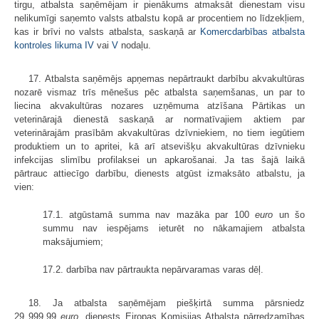
tirgu, atbalsta saņēmējam ir pienākums atmaksāt dienestam visu
nelikumīgi saņemto valsts atbalstu kopā ar procentiem no līdzekļiem,
kas ir brīvi no valsts atbalsta, saskaņā ar
Komercdarbības atbalsta
kontroles likuma
IV
vai
V
nodaļu.
17. Atbalsta saņēmējs apņemas nepārtraukt darbību akvakultūras
nozarē vismaz trīs mēnešus pēc atbalsta saņemšanas, un par to
liecina akvakultūras nozares uzņēmuma atzīšana Pārtikas un
veterinārajā dienestā saskaņā ar normatīvajiem aktiem par
veterinārajām prasībām akvakultūras dzīvniekiem, no tiem iegūtiem
produktiem un to apritei, kā arī atsevišķu akvakultūras dzīvnieku
infekcijas slimību profilaksei un apkarošanai. Ja tas šajā laikā
pārtrauc attiecīgo darbību, dienests atgūst izmaksāto atbalstu, ja
vien:
17.1. atgūstamā summa nav mazāka par 100
euro
un šo
summu nav iespējams ieturēt no nākamajiem atbalsta
maksājumiem;
17.2. darbība nav pārtraukta nepārvaramas varas dēļ.
18. Ja atbalsta saņēmējam piešķirtā summa pārsniedz
29 999,99
euro
, dienests Eiropas Komisijas Atbalsta pārredzamības