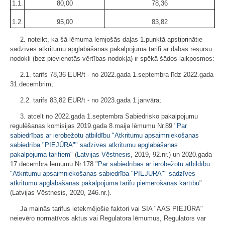
1.1.
80,00
78,36
1.2.
95,00
83,82
2. noteikt, ka šā lēmuma lemjošās daļas 1.punktā apstiprinātie
sadzīves atkritumu apglabāšanas pakalpojuma tarifi ar dabas resursu
nodokli (bez pievienotās vērtības nodokļa) ir spēkā šādos laikposmos:
2.1. tarifs 78,36 EUR/t - no 2022.gada 1.septembra līdz 2022.gada
31.decembrim;
2.2. tarifs 83,82 EUR/t - no 2023.gada 1.janvāra;
3. atcelt no 2022.gada 1.septembra Sabiedrisko pakalpojumu
regulēšanas komisijas 2019.gada 8.maija lēmumu Nr.89 "
Par
sabiedrības ar ierobežotu atbildību "Atkritumu apsaimniekošanas
sabiedrība "PIEJŪRA"" sadzīves atkritumu apglabāšanas
pakalpojuma tarifiem
" (
Latvijas Vēstnesis
, 2019, 92.nr.) un 2020.gada
17.decembra lēmumu Nr.178 "
Par sabiedrības ar ierobežotu atbildību
"Atkritumu apsaimniekošanas sabiedrība "PIEJŪRA"" sadzīves
atkritumu apglabāšanas pakalpojuma tarifu piemērošanas kārtību
"
(Latvijas Vēstnesis, 2020, 246.nr.).
Ja mainās tarifus ietekmējošie faktori vai SIA "AAS PIEJŪRA"
neievēro normatīvos aktus vai Regulatora lēmumus, Regulators var