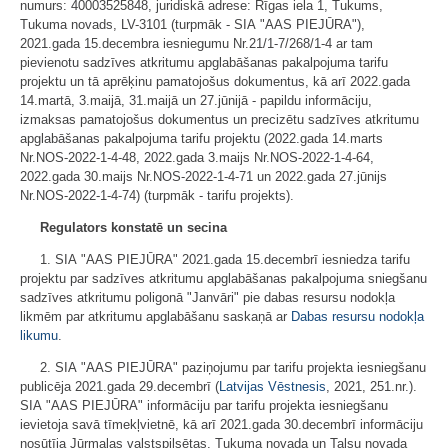
numurs: 40003525848, juridiskā adrese: Rīgas iela 1, Tukums,
Tukuma novads, LV-3101 (turpmāk - SIA "AAS PIEJŪRA"),
2021.gada 15.decembra iesniegumu Nr.21/1-7/268/1-4 ar tam
pievienotu sadzīves atkritumu apglabāšanas pakalpojuma tarifu
projektu un tā aprēķinu pamatojošus dokumentus, kā arī 2022.gada
14.martā, 3.maijā, 31.maijā un 27.jūnijā - papildu informāciju,
izmaksas pamatojošus dokumentus un precizētu sadzīves atkritumu
apglabāšanas pakalpojuma tarifu projektu (2022.gada 14.marts
Nr.NOS-2022-1-4-48, 2022.gada 3.maijs Nr.NOS-2022-1-4-64,
2022.gada 30.maijs Nr.NOS-2022-1-4-71 un 2022.gada 27.jūnijs
Nr.NOS-2022-1-4-74) (turpmāk - tarifu projekts).
Regulators konstatē un secina
1. SIA "AAS PIEJŪRA" 2021.gada 15.decembrī iesniedza tarifu
projektu par sadzīves atkritumu apglabāšanas pakalpojuma sniegšanu
sadzīves atkritumu poligonā "Janvāri" pie dabas resursu nodokļa
likmēm par atkritumu apglabāšanu saskaņā ar
Dabas resursu nodokļa
likumu
.
2. SIA "AAS PIEJŪRA" paziņojumu par tarifu projekta iesniegšanu
publicēja 2021.gada 29.decembrī (
Latvijas Vēstnesis
, 2021, 251.nr.).
SIA "AAS PIEJŪRA" informāciju par tarifu projekta iesniegšanu
ievietoja savā tīmekļvietnē, kā arī 2021.gada 30.decembrī informāciju
nosūtīja Jūrmalas valstspilsētas, Tukuma novada un Talsu novada