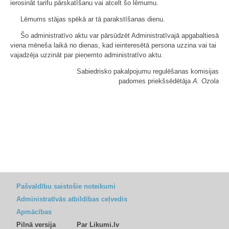
ierosināt tarifu pārskatīšanu vai atcelt šo lēmumu.
Lēmums stājas spēkā ar tā parakstīšanas dienu.
Šo administratīvo aktu var pārsūdzēt Administratīvajā apgabaltiesā
viena mēneša laikā no dienas, kad ieinteresētā persona uzzina vai tai
vajadzēja uzzināt par pieņemto administratīvo aktu.
Sabiedrisko pakalpojumu regulēšanas komisijas
padomes priekšsēdētāja
A. Ozola
Pašvaldību saistošie noteikumi
Administratīvās atbildības ceļvedis
Apmācības
Pilnā versija
Par Likumi.lv