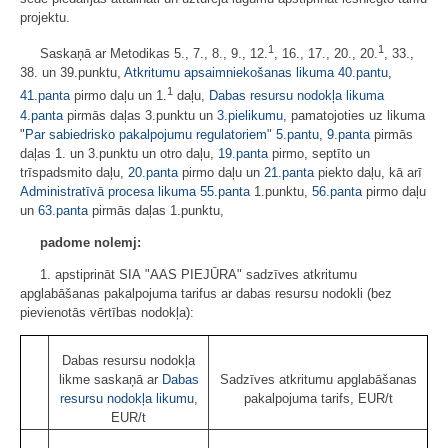
projektu.
1
1
Saskaņā ar Metodikas 5., 7., 8., 9., 12.
, 16., 17., 20., 20.
, 33.,
38. un 39.punktu,
Atkritumu apsaimniekošanas likuma
40.pantu
,
1
41.panta
pirmo daļu un 1.
daļu,
Dabas resursu nodokļa likuma
4.panta
pirmās daļas 3.punktu un
3.pielikumu
, pamatojoties uz likuma
"
Par sabiedrisko pakalpojumu regulatoriem
"
5.pantu
,
9.panta
pirmās
daļas 1. un 3.punktu un otro daļu,
19.panta
pirmo, septīto un
trīspadsmito daļu,
20.panta
pirmo daļu un
21.panta
piekto daļu, kā arī
Administratīvā procesa likuma
55.panta
1.punktu,
56.panta
pirmo daļu
un
63.panta
pirmās daļas 1.punktu,
padome nolemj:
1. apstiprināt SIA "AAS PIEJŪRA" sadzīves atkritumu
apglabāšanas pakalpojuma tarifus ar dabas resursu nodokli (bez
pievienotās vērtības nodokļa):
Dabas resursu nodokļa
likme saskaņā ar
Dabas
Sadzīves atkritumu apglabāšanas
resursu nodokļa likumu
,
pakalpojuma tarifs, EUR/t
EUR/t