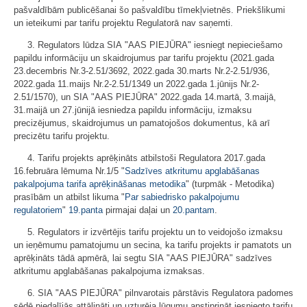
pašvaldībām publicēšanai šo pašvaldību tīmekļvietnēs. Priekšlikumi
un ieteikumi par tarifu projektu Regulatorā nav saņemti.
3. Regulators lūdza SIA "AAS PIEJŪRA" iesniegt nepieciešamo
papildu informāciju un skaidrojumus par tarifu projektu (2021.gada
23.decembris Nr.3-2.51/3692, 2022.gada 30.marts Nr.2-2.51/936,
2022.gada 11.maijs Nr.2-2.51/1349 un 2022.gada 1.jūnijs Nr.2-
2.51/1570), un SIA "AAS PIEJŪRA" 2022.gada 14.martā, 3.maijā,
31.maijā un 27.jūnijā iesniedza papildu informāciju, izmaksu
precizējumus, skaidrojumus un pamatojošos dokumentus, kā arī
precizētu tarifu projektu.
4. Tarifu projekts aprēķināts atbilstoši Regulatora 2017.gada
16.februāra lēmuma Nr.1/5 "
Sadzīves atkritumu apglabāšanas
pakalpojuma tarifa aprēķināšanas metodika
" (turpmāk - Metodika)
prasībām un atbilst likuma "
Par sabiedrisko pakalpojumu
regulatoriem
"
19.panta
pirmajai daļai un
20.pantam
.
5. Regulators ir izvērtējis tarifu projektu un to veidojošo izmaksu
un ieņēmumu pamatojumu un secina, ka tarifu projekts ir pamatots un
aprēķināts tādā apmērā, lai segtu SIA "AAS PIEJŪRA" sadzīves
atkritumu apglabāšanas pakalpojuma izmaksas.
6. SIA "AAS PIEJŪRA" pilnvarotais pārstāvis Regulatora padomes
sēdē piedalījās attālināti un uzturēja lūgumu apstiprināt iesniegto tarifu