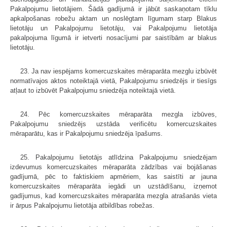
Pakalpojumu lietotājiem. Šādā gadījumā ir jābūt saskaņotam tīklu
apkalpošanas robežu aktam un noslēgtam līgumam starp Blakus
lietotāju un Pakalpojumu lietotāju, vai Pakalpojumu lietotāja
pakalpojuma līgumā ir ietverti nosacījumi par saistībām ar blakus
lietotāju.
23. Ja nav iespējams komercuzskaites mēraparāta mezglu izbūvēt
normatīvajos aktos noteiktajā vietā, Pakalpojumu sniedzējs ir tiesīgs
atļaut to izbūvēt Pakalpojumu sniedzēja noteiktajā vietā.
24. Pēc komercuzskaites mēraparāta mezgla izbūves,
Pakalpojumu sniedzējs uzstāda verificētu komercuzskaites
mēraparātu, kas ir Pakalpojumu sniedzēja īpašums.
25. Pakalpojumu lietotājs atlīdzina Pakalpojumu sniedzējam
izdevumus komercuzskaites mēraparāta zādzības vai bojāšanas
gadījumā, pēc to faktiskiem apmēriem, kas saistīti ar jauna
komercuzskaites mēraparāta iegādi un uzstādīšanu, izņemot
gadījumus, kad komercuzskaites mēraparāta mezgla atrašanās vieta
ir ārpus Pakalpojumu lietotāja atbildības robežas.