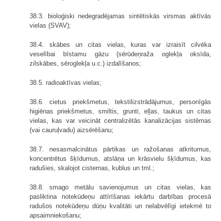
38.3. bioloģiski nedegradējamas sintētiskās virsmas aktīvās
vielas (SVAV);
38.4. skābes un citas vielas, kuras var izraisīt cilvēka
veselībai bīstamu gāzu (sērūdeņraža oglekļa oksīda,
zilskābes, sēroglekļa u.c.) izdalīšanos;
38.5. radioaktīvas vielas;
38.6. cietus priekšmetus, tekstilizstrādājumus, personīgās
higiēnas priekšmetus, smiltis, grunti, eļļas, taukus un citas
vielas, kas var veicināt centralizētās kanalizācijas sistēmas
(vai cauruļvadu) aizsērēšanu;
38.7. nesasmalcinātus pārtikas un ražošanas atkritumus,
koncentrētus šķīdumus, atslāņa un krāsvielu šķīdumus, kas
radušies, skalojot cisternas, kublus un tml.;
38.8. smago metālu savienojumus un citas vielas, kas
pasliktina notekūdeņu attīrīšanas iekārtu darbības procesā
radušos notekūdeņu dūņu kvalitāti un nelabvēlīgi ietekmē to
apsaimniekošanu;