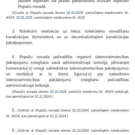
jaunam objektam vai jaudas palielināšanu esošam objektam
Ropažu novadā.
(Grozīts ar Ropažu novada domes
02.10.2024.
saistošajiem noteikumiem Nr.
40/24;
15.01.2025.
saistošajiem noteikumiem Nr. 4/25)
3. Noteikumi neattiecas uz lietus notekūdeņu novadīšanu
kanalizācijas šķirtsistēmā un uz decentralizētajiem kanalizācijas
pakalpojumiem.
4. Ropažu novada pašvaldība organizē ūdenssaimniecības
pakalpojumu sniegšanu savā administratīvajā teritorijā, pilnvarojot
komersantu(-s) sniegt sabiedriskos ūdenssaimniecības pakalpojumus
un noslēdzot ar to (tiem) līgumu(-s) par sabiedrisko
ūdenssaimniecības pakalpojumu sniegšanu pašvaldības
administratīvajā teritorijā.
(Ropažu novada domes
02.10.2024.
saistošo noteikumu Nr. 40/24 redakcijā,
kas piemērojami ar 01.11.2024.)
5.
(Svītrots ar Ropažu novada domes
02.10.2024.
saistošajiem noteikumiem
Nr. 40/24, kas piemērojami ar 01.11.2024.)
6.
(Svītrots ar Ropažu novada domes
02.10.2024.
saistošajiem noteikumiem