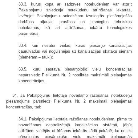
33.3. kurus kopā ar sadzīves notekūdeņiem var attīrīt
Pakalpojumu sniedzēja notekūdeņu attīrīšanas iekārtās,
ievērojot Pakalpojumu sniedzējam izsniegtās piesārņojošās
darbības atļaujas prasības un izsniegtos tehniskos
noteikumus, kā arī attīrīšanas iekārtu tehnoloģiskos
parametrus;
33.4. kuri nesatur vielas, kuras piesārņo kanalizācijas
cauruļvadus vai nogulsnējas uz kanalizācijas skataku sienām
(piemēram – tauki);
33.5. kuru sastāvā piesārņojošo vielu koncentrācijas
nepārsniedz Pielikumā Nr. 2 noteiktās maksimāli pieļaujamās
koncentrācijas.
34. Ja Pakalpojumu lietotāja novadāmo ražošanas notekūdeņu
piesārņojums pārsniedz Pielikumā Nr. 2 maksimāli pieļaujamās
koncentrācijas, tad:
34.1. Pakalpojumu lietotāja ražošanas notekūdeņiem, pirms to
novadīšanas centralizētajā kanalizācijas sistēmā, jābūt
attīrītiem vietējās attīrīšanas iekārtās tādā pakāpē, ka netiek
pārsniegtas piesārņojošo vielu maksimāli pieļaujamās