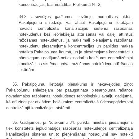
koncentrācijas, kas norādītas Pielikumā Nr. 2;
34.2. atsevišķos gadījumos, ievērojot normatīvos aktus,
Pakalpojumu sniedzējs var atļaut Pakalpojumu lietotājam
novadīt centralizētā kanalizācijas sistēmā ražošanas
notekūdeņus bez iepriekšējas attīrīšanas vai daļēji attīrītus
ražošanas notekūdeņus, ja maksimāli pieļaujamā ražošanas
notekūdeņu piesārņojuma koncentrācijas un papildus maksa
noteikta Pakalpojuma līgumā, un ja piesārņojuma koncentrāciju
pārsniegumu gadījumā netiek nodarīts kaitējums centralizētajai
kanalizācijas sistēmai un/vai ražošanas notekūdeņu attīrīšanas
iekārtām.
35. Pakalpojumu lietotāja pienākums ir nekavējoties ziņot
Pakalpojumu sniedzējam par paaugstināta piesārņojuma rašanos
novadāmajos ražošanas notekūdeņos tehnoloģisku avāriju gadījumā,
kā arī ziņot par atklātiem bojājumiem centralizētajā ūdensapgādes vai
centralizētajā kanalizācijas sistēmā.
36. Gadījumos, ja Noteikumu 34. punktā minētais piesārņojums
tiek konstatēts iepludinātajos ražošanas notekūdeņos centralizētajā
kanalizācijas sistēmā un to pieņemšanas nosacījumi nav noteikti