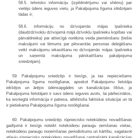
58.5. tehnisko informāciju (izpildmērījumu vai shēmu) par
vietējo ūdens ieguves vietu, ja Pakalpojuma līguma slēdzējam
tādas ir;
58.6. informāciju no dzīvojamās mājas īpašnieka
(daudzdzīvokļu dzīvojamā mājā dzīvokļu īpašnieku kopības vai
pārvaldnieka) par attiecīgā norēķina veida piemērošanu (tiešie
maksājumi vai lēmums par pilnvarotās personas deleģēšanu
veikt maksājumu iekasēšanu no dzīvojamās mājas īpašnieka
un saņemtā maksājuma pārskaitīšanu pakalpojuma
sniedzējam).
59. Pakalpojumu sniedzējs ir tiesīgs, ja tas nepieciešams
Pakalpojuma līguma noslēgšanai, apsekot Pakalpojumu lietotāja
iekšējos un ārējos ūdensapgādes un kanalizācijas tīklus, ja
Pakalpojuma lietotājam ir savs ūdens ieguves avots, lai pārliecinātos,
ka iesniegtā informācija ir patiesa, atbilstoša faktiskai situācijai un tā
ir pietiekama Pakalpojuma līguma noslēgšanai.
60. Pakalpojumu sniedzējs rūpniecisko notekūdeņu novadīšanas
gadījumā ir tiesīgs noteikt notekūdeņu paraugu ņemšanas vietas,
notekūdeņu paraugu noņemšanas periodiskumu un kārtību, sagatavot
atļauju rūpniecisko notekūdeņu novadīšanai centralizētā kanalizācijas