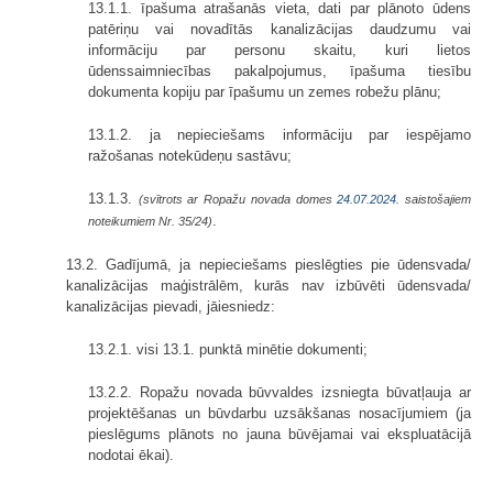
13.1.1. īpašuma atrašanās vieta, dati par plānoto ūdens
patēriņu vai novadītās kanalizācijas daudzumu vai
informāciju par personu skaitu, kuri lietos
ūdenssaimniecības pakalpojumus, īpašuma tiesību
dokumenta kopiju par īpašumu un zemes robežu plānu;
13.1.2. ja nepieciešams informāciju par iespējamo
ražošanas notekūdeņu sastāvu;
13.1.3.
(svītrots ar Ropažu novada domes
24.07.2024.
saistošajiem
.
noteikumiem Nr. 35/24)
13.2. Gadījumā, ja nepieciešams pieslēgties pie ūdensvada/
kanalizācijas maģistrālēm, kurās nav izbūvēti ūdensvada/
kanalizācijas pievadi, jāiesniedz:
13.2.1. visi 13.1. punktā minētie dokumenti;
13.2.2. Ropažu novada būvvaldes izsniegta būvatļauja ar
projektēšanas un būvdarbu uzsākšanas nosacījumiem (ja
pieslēgums plānots no jauna būvējamai vai ekspluatācijā
nodotai ēkai).