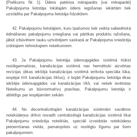
(Pielikums Nr. 1). Ūdens patēriņa mēraparāts (vai mēraparāti)
Pakalpojuma lietotāja lokālajām ūdens iegūšanas iekārtām tiek
uzstādīta par Pakalpojuma lietotāja līdzekļiem.
42. Pakalpojumu lietotājiem, kuru īpašumos tiek veikta sabiedriskā
ēdināšanas pakalpojumu sniegšana vai pārtikas produktu ražošana,
jābūt izbūvētiem tauku uztvērējiem saskaņā ar Pakalpojuma sniedzēja
izdotajiem tehniskajiem noteikumiem.
43. Ja Pakalpojumu lietotāja ūdensapgādes sistēmā trūkst
noslēgarmatūras, kanalizācijas sistēmā nav hermētiski aizvērtas
revīzijas (ēkas iekšējā kanalizācijas sistēmā ierīkota speciāla lūka,
iespējai tīrīt kanalizācijas tīklus), ir bojāti Pakalpojumu lietotāja ēkas
iekšējie ūdensapgādes vai kanalizācijas tīkli, vai netiek ievērotas
Noteikumu un būvnormatīvu prasības, Pakalpojumu lietotājs ir
atbildīgs par iespējamām sekām.
44. No decentralizētajām kanalizācijas sistēmām savāktos
notekūdeņus drīkst novadīt centralizētajā kanalizācijas sistēmā tikai
Pakalpojumu sniedzēja noteiktās, speciāli izveidotās notekūdeņu
pieņemšanas vietās, pamatojoties uz noslēgtu līgumu par šiem
pakalpojumiem.