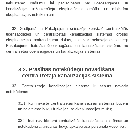
nekustamo īpašumu, lai pārliecinātos par ūdensapgādes un
kanalizācijas inženierbūvju ekspluatācijas drošību un atbilstību
ekspluatācijas noteikumiem.
32. Gadījumā, ja Pakalpojumu sniedzējs konstatē centralizētās
ūdensapgādes un centralizētās kanalizācijas sistēmas drošas
ekspluatācijas apdraudējuma riskus, tas var nekavējoties atslēgt
Pakalpojumu lietotāja ūdensapgādes un kanalizācijas sistēmu no
centralizētās ūdensapgādes un kanalizācijas sistēmas.
3.2. Prasības notekūdeņu novadīšanai
centralizētajā kanalizācijas sistēmā
33. Centralizētajā kanalizācijas sistēmā ir atļauts novadīt
notekūdeņus:
33.1. kuri nekaitē centralizētās kanalizācijas sistēmas būvēm
un neietekmē būvju funkcijas, to ekspluatācijas mūžu;
33.2. kuri nav bīstami centralizētās kanalizācijas sistēmas un
notekūdeņu attīrīšanas būvju apkalpojošā personāla veselībai;