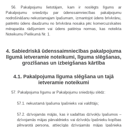
56. Pakalpojumu lietotājam, kam ir noslēgts līgums ar
Pakalpojumu sniedzēju par ūdenssaimniecības pakalpojumu
nodrošināšanu nekustamajam īpašumam, izmantojot ūdens brīvkrānu,
patērēto ūdens daudzumu no brīvkrāna nosaka pēc komercuzskaites
mēraparāta rādījumiem vai ūdens patēriņa normas, kas noteikta
Noteikumu Pielikumā Nr. 1.
4. Sabiedriskā ūdenssaimniecības pakalpojuma
līgumā ietveramie noteikumi, līguma slēgšanas,
grozīšanas un izbeigšanas kārtība
4.1. Pakalpojuma līguma slēgšana un tajā
ietveramie noteikumi
57. Pakalpojuma līgumu ar Pakalpojumu sniedzēju slēdz:
57.1. nekustamā īpašuma īpašnieks vai valdītājs;
57.2. dzīvojamās mājās, kas ir sadalītas dzīvokļu īpašumos –
dzīvojamās mājas pārvaldnieks vai dzīvokļu īpašnieku kopības
pilnvarotā persona, attiecīgās dzīvojamās mājas īpašnieka