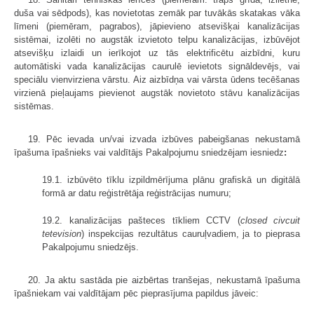
duša vai sēdpods), kas novietotas zemāk par tuvākās skatakas vāka
līmeni (piemēram, pagrabos), jāpievieno atsevišķai kanalizācijas
sistēmai, izolēti no augstāk izvietoto telpu kanalizācijas, izbūvējot
atsevišķu izlaidi un ierīkojot uz tās elektrificētu aizbīdni, kuru
automātiski vada kanalizācijas caurulē ievietots signāldevējs, vai
speciālu vienvirziena vārstu. Aiz aizbīdņa vai vārsta ūdens tecēšanas
virzienā pieļaujams pievienot augstāk novietoto stāvu kanalizācijas
sistēmas.
19. Pēc ievada un/vai izvada izbūves pabeigšanas nekustamā
īpašuma īpašnieks vai valdītājs Pakalpojumu sniedzējam iesniedz
:
19.1. izbūvēto tīklu izpildmērījuma plānu grafiskā un digitālā
formā ar datu reģistrētāja reģistrācijas numuru;
19.2. kanalizācijas pašteces tīkliem CCTV (
closed civcuit
tetevision
) inspekcijas rezultātus cauruļvadiem, ja to pieprasa
Pakalpojumu sniedzējs.
20. Ja aktu sastāda pie aizbērtas tranšejas, nekustamā īpašuma
īpašniekam vai valdītājam pēc pieprasījuma papildus jāveic: