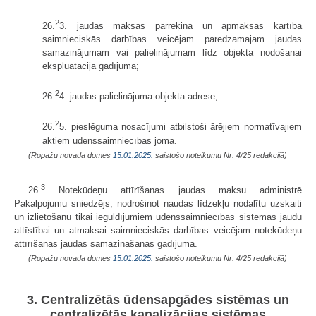
2
26.
3. jaudas maksas pārrēķina un apmaksas kārtība
saimnieciskās darbības veicējam paredzamajam jaudas
samazinājumam vai palielinājumam līdz objekta nodošanai
ekspluatācijā gadījumā;
2
26.
4. jaudas palielinājuma objekta adrese;
2
26.
5. pieslēguma nosacījumi atbilstoši ārējiem normatīvajiem
aktiem ūdenssaimniecības jomā.
(Ropažu novada domes
15.01.2025.
saistošo noteikumu Nr. 4/25 redakcijā)
3
26.
Notekūdeņu attīrīšanas jaudas maksu administrē
Pakalpojumu sniedzējs, nodrošinot naudas līdzekļu nodalītu uzskaiti
un izlietošanu tikai ieguldījumiem ūdenssaimniecības sistēmas jaudu
attīstībai un atmaksai saimnieciskās darbības veicējam notekūdeņu
attīrīšanas jaudas samazināšanas gadījumā.
(Ropažu novada domes
15.01.2025.
saistošo noteikumu Nr. 4/25 redakcijā)
3. Centralizētās ūdensapgādes sistēmas un
centralizētās kanalizācijas sistēmas