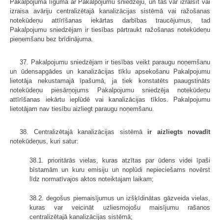
Pakalpojuma līgumā ar Pakalpojumu sniedzēju, un tas var izraisīt vai
izraisa avāriju centralizētajā kanalizācijas sistēmā vai ražošanas
notekūdeņu attīrīšanas iekārtas darbības traucējumus, tad
Pakalpojumu sniedzējam ir tiesības pārtraukt ražošanas notekūdeņu
pieņemšanu bez brīdinājuma.
37. Pakalpojumu sniedzējam ir tiesības veikt paraugu noņemšanu
un ūdensapgādes un kanalizācijas tīklu apsekošanu Pakalpojumu
lietotāja nekustamajā īpašumā, ja tiek konstatēts paaugstināts
notekūdeņu piesārņojums Pakalpojumu sniedzēja notekūdeņu
attīrīšanas iekārtu ieplūdē vai kanalizācijas tīklos. Pakalpojumu
lietotājam nav tiesību aizliegt paraugu noņemšanu.
38. Centralizētajā kanalizācijas sistēmā
ir aizliegts novadīt
notekūdeņus, kuri satur:
38.1. prioritārās vielas, kuras atzītas par ūdens videi īpaši
bīstamām un kuru emisiju un noplūdi nepieciešams novērst
līdz normatīvajos aktos noteiktajam laikam;
38.2. degošus piemaisījumus un izšķīdinātas gāzveida vielas,
kuras var veicināt uzliesmojošu maisījumu rašanos
centralizētajā kanalizācijas sistēmā;