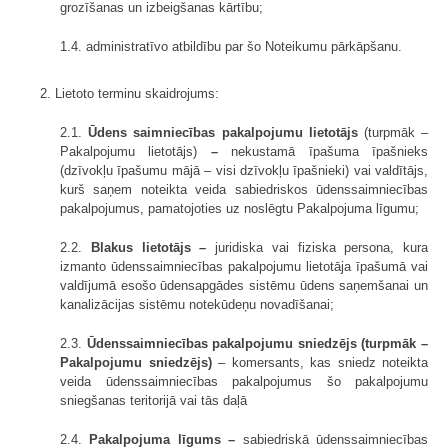
grozīšanas un izbeigšanas kārtību;
1.4. administratīvo atbildību par šo Noteikumu pārkāpšanu.
2. Lietoto terminu skaidrojums:
2.1.
Ūdens saimniecības pakalpojumu lietotājs
(turpmāk –
Pakalpojumu lietotājs)
–
nekustamā īpašuma īpašnieks
(dzīvokļu īpašumu mājā – visi dzīvokļu īpašnieki) vai valdītājs,
kurš saņem noteikta veida sabiedriskos ūdenssaimniecības
pakalpojumus, pamatojoties uz noslēgtu Pakalpojuma līgumu;
2.2.
Blakus lietotājs –
juridiska vai fiziska persona, kura
izmanto ūdenssaimniecības pakalpojumu lietotāja īpašumā vai
valdījumā esošo ūdensapgādes sistēmu ūdens saņemšanai un
kanalizācijas sistēmu notekūdeņu novadīšanai;
2.3.
Ūdenssaimniecības pakalpojumu sniedzējs (turpmāk –
Pakalpojumu sniedzējs)
– komersants, kas sniedz noteikta
veida ūdenssaimniecības pakalpojumus šo pakalpojumu
sniegšanas teritorijā vai tās daļā
2.4.
Pakalpojuma līgums
–
sabiedriskā ūdenssaimniecības