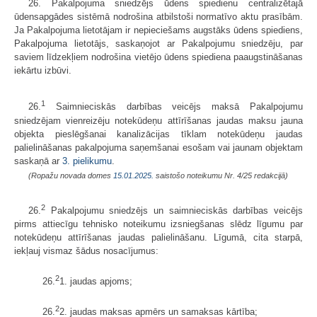
26. Pakalpojuma sniedzējs ūdens spiedienu centralizētajā
ūdensapgādes sistēmā nodrošina atbilstoši normatīvo aktu prasībām.
Ja Pakalpojuma lietotājam ir nepieciešams augstāks ūdens spiediens,
Pakalpojuma lietotājs, saskaņojot ar Pakalpojumu sniedzēju, par
saviem līdzekļiem nodrošina vietējo ūdens spiediena paaugstināšanas
iekārtu izbūvi.
1
26.
Saimnieciskās darbības veicējs maksā Pakalpojumu
sniedzējam vienreizēju notekūdeņu attīrīšanas jaudas maksu jauna
objekta pieslēgšanai kanalizācijas tīklam notekūdeņu jaudas
palielināšanas pakalpojuma saņemšanai esošam vai jaunam objektam
saskaņā ar
3. pielikumu
.
(Ropažu novada domes
15.01.2025.
saistošo noteikumu Nr. 4/25 redakcijā)
2
26.
Pakalpojumu sniedzējs un saimnieciskās darbības veicējs
pirms attiecīgu tehnisko noteikumu izsniegšanas slēdz līgumu par
notekūdeņu attīrīšanas jaudas palielināšanu. Līgumā, cita starpā,
iekļauj vismaz šādus nosacījumus:
2
26.
1. jaudas apjoms;
2
26.
2. jaudas maksas apmērs un samaksas kārtība;