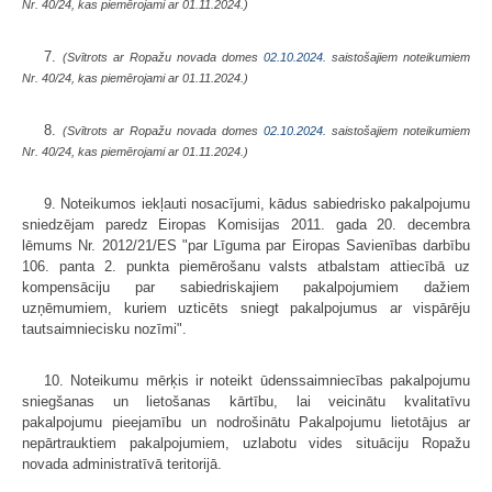
Nr. 40/24, kas piemērojami ar 01.11.2024.)
7.
(Svītrots ar Ropažu novada domes
02.10.2024.
saistošajiem noteikumiem
Nr. 40/24, kas piemērojami ar 01.11.2024.)
8.
(Svītrots ar Ropažu novada domes
02.10.2024.
saistošajiem noteikumiem
Nr. 40/24, kas piemērojami ar 01.11.2024.)
9. Noteikumos iekļauti nosacījumi, kādus sabiedrisko pakalpojumu
sniedzējam paredz Eiropas Komisijas 2011. gada 20. decembra
lēmums Nr. 2012/21/ES "par Līguma par Eiropas Savienības darbību
106. panta 2. punkta piemērošanu valsts atbalstam attiecībā uz
kompensāciju par sabiedriskajiem pakalpojumiem dažiem
uzņēmumiem, kuriem uzticēts sniegt pakalpojumus ar vispārēju
tautsaimniecisku nozīmi".
10. Noteikumu mērķis ir noteikt ūdenssaimniecības pakalpojumu
sniegšanas un lietošanas kārtību, lai veicinātu kvalitatīvu
pakalpojumu pieejamību un nodrošinātu Pakalpojumu lietotājus ar
nepārtrauktiem pakalpojumiem, uzlabotu vides situāciju Ropažu
novada administratīvā teritorijā.