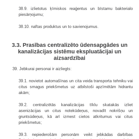
38.9. izlietotus ķīmiskos reaģentus un bīstamu bakterialo
piesārņojumu;
38.10. naftas produktus un to savienojumus.
3.3. Prasības centralizēto ūdensapgādes un
kanalizācijas sistēmu ekspluatācijai un
aizsardzībai
39. Jebkurai personai ir aizliegts:
39.1. novietot automašīnas un cita veida transporta tehniku vai
citus smagus priekšmetus uz atbilstoši apzīmētām hidrantu
akām;
39.2. centralizētās kanalizācijas tīklu skatakās izliet
asenizācijas un citus notekūdeņus, novadīt nokrišņu un
gruntsūdeņus, kā arī izmest cietos atkritumus vai citus
priekšmetus;
39.3. nepiederošām personām veikt jebkādas darbības