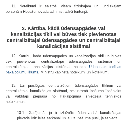
11. Noteikumi ir saistoši visām fiziskajām un juridiskajām
personām Ropažu novada administratīvā teritorijā.
2. Kārtība, kādā ūdensapgādes vai
kanalizācijas tīkli vai būves tiek pievienotas
centralizētajai ūdensapgādes un centralizētajai
kanalizācijas sistēmai
12. Kārtību, kādā ūdensapgādes un kanalizācijas tīkli un būves
tiek pievienotas centralizētajai ūdensapgādes sistēmai un
centralizētajai kanalizācijas sistēmai nosaka
Ūdenssaimniecības
pakalpojumu likums
, Ministru kabineta noteikumi un Noteikumi.
13. Lai pieslēgtos centralizētiem ūdensapgādes tīkliem vai
centralizētajai kanalizācijas sistēmai, nekustamā īpašuma īpašnieks
vai valdītājs pieprasa no Pakalpojuma sniedzēja tehniskos
noteikumus.
13.1. Gadījumā, ja ir izbūvēts ūdensvada/ kanalizācijas
pievads līdz ielas sarkanai līnijai uz īpašuma pusi, jāiesniedz: