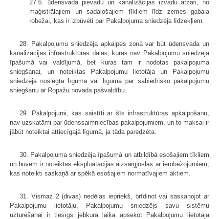
27.6. ūdensvada pievadu un kanalizācijas izvadu atzari, no
maģistrālajiem un sadalošajiem tīkliem līdz zemes gabala
robežai, kas ir izbūvēti par Pakalpojuma sniedzēja līdzekļiem.
28. Pakalpojumu sniedzēja apkalpes zonā var būt ūdensvada un
kanalizācijas infrastruktūras daļas, kuras nav Pakalpojumu sniedzēja
īpašumā vai valdījumā, bet kuras tam ir nodotas pakalpojuma
sniegšanai, un noteiktas Pakalpojumu lietotāja un Pakalpojumu
sniedzēja noslēgtā līgumā vai līgumā par sabiedrisko pakalpojumu
sniegšanu ar Ropažu novada pašvaldību.
29. Pakalpojumi, kas saistīti ar šīs infrastruktūras apkalpošanu,
nav uzskatāmi par ūdenssaimniecības pakalpojumiem, un to maksai ir
jābūt noteiktai attiecīgajā līgumā, ja tāda paredzēta.
30. Pakalpojuma sniedzēja īpašumā un atbildībā esošajiem tīkliem
un būvēm ir noteiktas ekspluatācijas aizsargjoslas ar ierobežojumiem,
kas noteikti saskaņā ar spēkā esošajiem normatīvajiem aktiem.
31. Vismaz 2 (divas) nedēļas iepriekš, brīdinot vai saskaņojot ar
Pakalpojumu lietotāju, Pakalpojumu sniedzējs savu sistēmu
uzturēšanai ir tiesīgs jebkurā laikā apsekot Pakalpojumu lietotāja