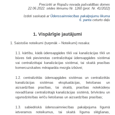
Precizēti ar Ropažu novada pašvaldības domes
22.06.2022. sēdes lēmumu Nr. 1260 (prot. Nr. 41/2022)
Izdoti saskaņā ar
Ūdenssaimniecības pakalpojumu likuma
6. panta
ceturto daļu
1. Vispārīgie jautājumi
1. Saistošie noteikumi (turpmāk – Noteikumi) nosaka:
1.1. kārtību, kādā ūdensapgādes tīkli vai kanalizācijas tīkli un
būves tiek pievienotas centralizētajai ūdensapgādes sistēmai
vai centralizētajai kanalizācijas sistēmai, tai skaitā prasības
komercuzskaites mēraparāta mezgla izbūvei;
1.2. centralizētās ūdensapgādes sistēmas un centralizētās
kanalizācijas sistēmas ekspluatācijas, lietošanas un
aizsardzības prasības, tai skaitā, prasības notekūdeņu
novadīšanai centralizētajā kanalizācijas sistēmā, brīvkrānu un
ugunsdzēsības ierīču lietošanas un aizsardzības prasības;
1.3. sabiedriskā ūdenssaimniecības pakalpojuma līgumā
ietveramos noteikumus, tai skaitā līguma slēgšanas,