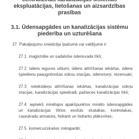
ekspluatācijas, lietošanas un aizsardzības
prasības
3.1. Ūdensapgādes un kanalizācijas sistēmu
piederība un uzturēšana
27. Pakalpojumu sniedzēja īpašumā vai valdījumā ir:
27.1. maģistrālie un sadalošie ūdensvada tīkli;
27.2. ūdens ieguves urbumi, ūdens attīrīšanas iekārtas, ūdens
spiedienu paaugstinošas sūkņu stacijas, ūdenstorņi, rezervuāri;
27.3. notekūdeņu attīrīšanas iekārtas, kanalizācijas sūkņu
stacijas, kanalizācijas spiedvadi, pašteces kanalizācijas tīkli;
27.4. iepriekš minētajos apakšpunktos minēto ūdensapgādes
un kanalizācijas tīklos esošās skatakas, kontrolakas,
cauruļvadu armatūra, hidranti un hidrantu plāksnītes;
27.5. komercuzskaites mēraparāti;