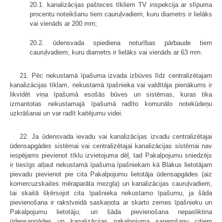
20.1. kanalizācijas pašteces tīkliem TV inspekcija ar slīpuma
procentu noteikšanu tiem cauruļvadiem, kuru diametrs ir lielāks
vai vienāds ar 200 mm;
20.2. ūdensvada spiediena noturības pārbaude tiem
cauruļvadiem, kuru diametrs ir lielāks vai vienāds ar 63 mm.
21. Pēc nekustamā īpašuma izvada izbūves līdz centralizētajam
kanalizācijas tīklam, nekustamā īpašnieka vai valdītāja pienākums ir
likvidēt viņa īpašumā esošās būves un sistēmas, kuras tika
izmantotas nekustamajā īpašumā radīto komunālo notekūdeņu
uzkrāšanai un var radīt kaitējumu videi.
22. Ja ūdensvada ievadu vai kanalizācijas izvadu centralizētajai
ūdensapgādes sistēmai vai centralizētajai kanalizācijas sistēmai nav
iespējams pievienot tīklu izvietojuma dēļ, tad Pakalpojumu sniedzējs
ir tiesīgs atļaut nekustamā īpašuma īpašniekam kā Blakus lietotājam
pievadu pievienot pie cita Pakalpojumu lietotāja ūdensapgādes (aiz
komercuzskaites mēraparāta mezgla) un kanalizācijas cauruļvadiem,
tai skaitā šķērsojot cita īpašnieka nekustamo īpašumu, ja šāda
pievienošana ir rakstveidā saskaņota ar skarto zemes īpašnieku un
Pakalpojumu lietotāju, un šāda pievienošana nepasliktina
ūdensapgādes un kanalizācijas pakalpojuma saņemšanu citiem