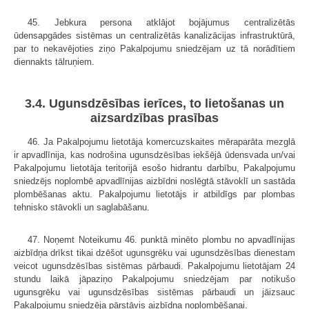
45. Jebkura persona atklājot bojājumus centralizētās
ūdensapgādes sistēmas un centralizētās kanalizācijas infrastruktūrā,
par to nekavējoties ziņo Pakalpojumu sniedzējam uz tā norādītiem
diennakts tālruņiem.
3.4. Ugunsdzēsības ierīces, to lietošanas un
aizsardzības prasības
46. Ja Pakalpojumu lietotāja komercuzskaites mēraparāta mezglā
ir apvadlīnija, kas nodrošina ugunsdzēsības iekšējā ūdensvada un/vai
Pakalpojumu lietotāja teritorijā esošo hidrantu darbību, Pakalpojumu
sniedzējs noplombē apvadlīnijas aizbīdni noslēgtā stāvoklī un sastāda
plombēšanas aktu. Pakalpojumu lietotājs ir atbildīgs par plombas
tehnisko stāvokli un saglabāšanu.
47. Noņemt Noteikumu 46. punktā minēto plombu no apvadlīnijas
aizbīdņa drīkst tikai dzēšot ugunsgrēku vai ugunsdzēsības dienestam
veicot ugunsdzēsības sistēmas pārbaudi. Pakalpojumu lietotājam 24
stundu laikā jāpaziņo Pakalpojumu sniedzējam par notikušo
ugunsgrēku vai ugunsdzēsības sistēmas pārbaudi un jāizsauc
Pakalpojumu sniedzēja pārstāvis aizbīdņa noplombēšanai.