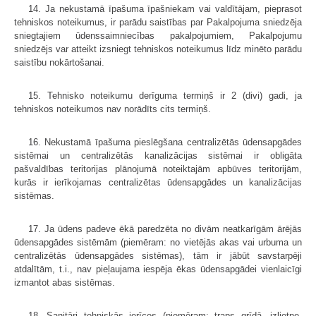
14. Ja nekustamā īpašuma īpašniekam vai valdītājam, pieprasot
tehniskos noteikumus, ir parādu saistības par Pakalpojuma sniedzēja
sniegtajiem ūdenssaimniecības pakalpojumiem, Pakalpojumu
sniedzējs var atteikt izsniegt tehniskos noteikumus līdz minēto parādu
saistību nokārtošanai.
15. Tehnisko noteikumu derīguma termiņš ir 2 (divi) gadi, ja
tehniskos noteikumos nav norādīts cits termiņš.
16. Nekustamā īpašuma pieslēgšana centralizētās ūdensapgādes
sistēmai un centralizētās kanalizācijas sistēmai ir obligāta
pašvaldības teritorijas plānojumā noteiktajām apbūves teritorijām,
kurās ir ierīkojamas centralizētas ūdensapgādes un kanalizācijas
sistēmas.
17. Ja ūdens padeve ēkā paredzēta no divām neatkarīgām ārējās
ūdensapgādes sistēmām (piemēram: no vietējās akas vai urbuma un
centralizētās ūdensapgādes sistēmas), tām ir jābūt savstarpēji
atdalītām, t.i., nav pieļaujama iespēja ēkas ūdensapgādei vienlaicīgi
izmantot abas sistēmas.
18. Sanitāri tehniskās ierīces (piemēram: traps grīdā, izlietne,