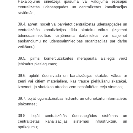
Pakalpojumu sniedzēja īpašumā vai valdījumā esošajās
centralizētās ūdensapgādes un centralizētās kanalizācijas
sistēmās;
39.4. atvērt, nocelt vai pārvietot centralizētās ūdensapgādes un
centralizētās kanalizācijas tīklu skataku vākus (izņemot
ūdenssaimniecības uzņēmuma darbiniekus vai saņemot
saskaņojumu no ūdenssaimniecības organizācijas par darbu
veikšanu);
39.5. pirms komercuzskaites mēraparāta aizliegts veikt
jebkādus pieslēgumus;
39.6. apbērt ūdensvada un kanalizācijas skataku vākus ar
zemi vai citiem materiāliem, kas traucē piekļūšanu skatakai,
izņemot, ja skatakas atrodas zem neasfaltētas ceļa virsmas;
39.7. bojāt ugunsdzēsības hidrantu un citu iekārtu informatīvās
plāksnītes;
39.8. bojāt centralizētās ūdensapgādes sistēmas un
centralizētās kanalizācijas sistēmas infrastruktūru un
aprīkojumu;