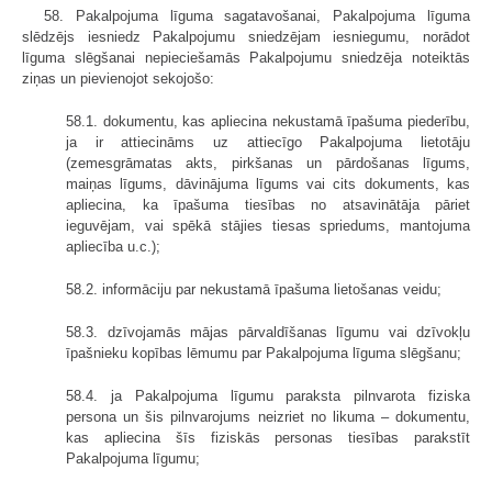
58. Pakalpojuma līguma sagatavošanai, Pakalpojuma līguma
slēdzējs iesniedz Pakalpojumu sniedzējam iesniegumu, norādot
līguma slēgšanai nepieciešamās Pakalpojumu sniedzēja noteiktās
ziņas un pievienojot sekojošo:
58.1. dokumentu, kas apliecina nekustamā īpašuma piederību,
ja ir attiecināms uz attiecīgo Pakalpojuma lietotāju
(zemesgrāmatas akts, pirkšanas un pārdošanas līgums,
maiņas līgums, dāvinājuma līgums vai cits dokuments, kas
apliecina, ka īpašuma tiesības no atsavinātāja pāriet
ieguvējam, vai spēkā stājies tiesas spriedums, mantojuma
apliecība u.c.);
58.2. informāciju par nekustamā īpašuma lietošanas veidu;
58.3. dzīvojamās mājas pārvaldīšanas līgumu vai dzīvokļu
īpašnieku kopības lēmumu par Pakalpojuma līguma slēgšanu;
58.4. ja Pakalpojuma līgumu paraksta pilnvarota fiziska
persona un šis pilnvarojums neizriet no likuma – dokumentu,
kas apliecina šīs fiziskās personas tiesības parakstīt
Pakalpojuma līgumu;