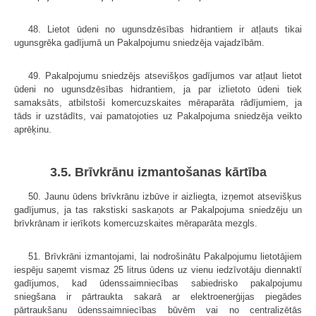
48. Lietot ūdeni no ugunsdzēsības hidrantiem ir atļauts tikai
ugunsgrēka gadījumā un Pakalpojumu sniedzēja vajadzībām.
49. Pakalpojumu sniedzējs atsevišķos gadījumos var atļaut lietot
ūdeni no ugunsdzēsības hidrantiem, ja par izlietoto ūdeni tiek
samaksāts, atbilstoši komercuzskaites mēraparāta rādījumiem, ja
tāds ir uzstādīts, vai pamatojoties uz Pakalpojuma sniedzēja veikto
aprēķinu.
3.5. Brīvkrānu izmantošanas kārtība
50. Jaunu ūdens brīvkrānu izbūve ir aizliegta, izņemot atsevišķus
gadījumus, ja tas rakstiski saskaņots ar Pakalpojuma sniedzēju un
brīvkrānam ir ierīkots komercuzskaites mēraparāta mezgls.
51. Brīvkrāni izmantojami, lai nodrošinātu Pakalpojumu lietotājiem
iespēju saņemt vismaz 25 litrus ūdens uz vienu iedzīvotāju diennaktī
gadījumos, kad ūdenssaimniecības sabiedrisko pakalpojumu
sniegšana ir pārtraukta sakarā ar elektroenerģijas piegādes
pārtraukšanu ūdenssaimniecības būvēm vai no centralizētās