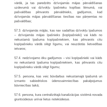
vārdā, ja tas paredzēts dzīvojamās mājas pārvaldīšanas
uzdevumā vai dzīvokļu īpašnieku kopības lēmumā, vai
pašvaldības pilnvarots pārvaldnieks, gadījumos, kad
dzīvojamās mājas pārvaldīšanas tiesības nav pārņemtas no
pašvaldības;
57.3. dzīvojamās mājās, kas nav sadalītas dzīvokļu īpašumos
– dzīvojamās mājas īpašnieks (kopīpašnieki) vai kāds no
nekustamā īpašuma kopīpašniekiem, kas pilnvarots citu
kopīpašnieku vārdā slēgt līgumu, vai neuzdotās lietvedības
ietvaros;
57.4. nedzīvojamo ēku gadījumos – visi kopīpašnieki vai kāds
no nekustamā īpašuma kopīpašniekiem, kas pilnvarots citu
kopīpašnieku vārdā slēgt līgumu;
57.5. persona, kas veic būvdarbus nekustamajā īpašumā un
izmanto sabiedriskos ūdenssaimniecības pakalpojumus
būvniecības laikā;
57.6. persona, kura centralizētajā kanalizācijas sistēmā novada
gruntsūdeņus un/vai lietus notekūdeņus.