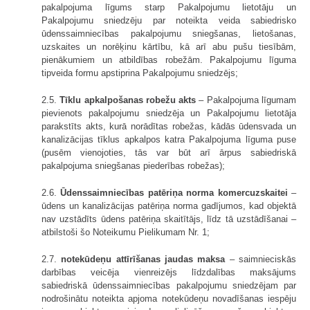
pakalpojuma līgums starp Pakalpojumu lietotāju un
Pakalpojumu sniedzēju par noteikta veida sabiedrisko
ūdenssaimniecības pakalpojumu sniegšanas, lietošanas,
uzskaites un norēķinu kārtību, kā arī abu pušu tiesībām,
pienākumiem un atbildības robežām. Pakalpojumu līguma
tipveida formu apstiprina Pakalpojumu sniedzējs;
2.5.
Tīklu apkalpošanas robežu akts
– Pakalpojuma līgumam
pievienots pakalpojumu sniedzēja un Pakalpojumu lietotāja
parakstīts akts, kurā norādītas robežas, kādās ūdensvada un
kanalizācijas tīklus apkalpos katra Pakalpojuma līguma puse
(pusēm vienojoties, tās var būt arī ārpus sabiedriskā
pakalpojuma sniegšanas piederības robežas);
2.6.
Ūdenssaimniecības patēriņa norma komercuzskaitei
–
ūdens un kanalizācijas patēriņa norma gadījumos, kad objektā
nav uzstādīts ūdens patēriņa skaitītājs, līdz tā uzstādīšanai –
atbilstoši šo Noteikumu Pielikumam Nr. 1;
2.7.
notekūdeņu attīrīšanas jaudas maksa
– saimnieciskās
darbības veicēja vienreizējs līdzdalības maksājums
sabiedriskā ūdenssaimniecības pakalpojumu sniedzējam par
nodrošinātu noteikta apjoma notekūdeņu novadīšanas iespēju