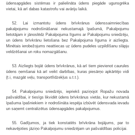
ūdensapgādes sistēmas ir palielināta ūdens piegāde ugunsgrēka
vietai, kā arī dabas katastrofu vai avāriju laikā.
52. Lai izmantotu ūdens brīvkrānus ūdenssaimniecības
pakalpojumu nodrošināšanai nekustamajā īpašumā, Pakalpojumu
lietotājam ir jānoslēdz Pakalpojuma līgums ar Pakalpojumu sniedzēju,
un ūdens brīvkrānu lietošana bez Pakalpojuma līguma ir aizliegta.
Minētais ierobežojums neattiecas uz ūdens pudeles uzpildīšanu slāpju
veldzēšanai un roku nomazgāšanu.
53. Aizliegts bojāt ūdens brīvkrānus, kā arī tiem pievienot caurules
ūdens ņemšanai kā arī veikt darbības, kuras piesārņo apkārtējo vidi
(t.i, mazgāt veļu, transportlīdzekļus u.t.t.).
54. Pakalpojumu sniedzējs, iepriekš paziņojot Ropažu novada
pašvaldībai, ir tiesīgs likvidēt ūdens brīvkrānus vietās, kur nekustamā
īpašuma īpašniekiem ir nodrošināta iespēja izbūvēt ūdensvada ievadu
un saņemt centralizētus ūdensapgādes pakalpojumus.
55. Gadījumos, ja tiek konstatēts brīvkrāna bojājums, par to
nekavējoties jāziņo Pakalpojumu sniedzējam un pašvaldības policijai.