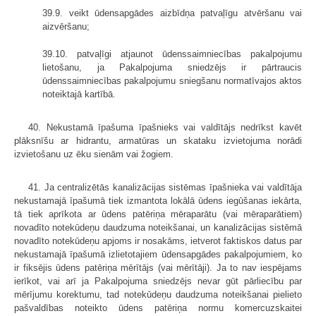
39.9. veikt ūdensapgādes aizbīdņa patvaļīgu atvēršanu vai
aizvēršanu;
39.10. patvaļīgi atjaunot ūdenssaimniecības pakalpojumu
lietošanu, ja Pakalpojuma sniedzējs ir pārtraucis
ūdenssaimniecības pakalpojumu sniegšanu normatīvajos aktos
noteiktajā kartībā.
40. Nekustamā īpašuma īpašnieks vai valdītājs nedrīkst kavēt
plāksnīšu ar hidrantu, armatūras un skataku izvietojuma norādi
izvietošanu uz ēku sienām vai žogiem.
41. Ja centralizētās kanalizācijas sistēmas īpašnieka vai valdītāja
nekustamajā īpašumā tiek izmantota lokālā ūdens iegūšanas iekārta,
tā tiek aprīkota ar ūdens patēriņa mēraparātu (vai mēraparātiem)
novadīto notekūdeņu daudzuma noteikšanai, un kanalizācijas sistēmā
novadīto notekūdeņu apjoms ir nosakāms, ietverot faktiskos datus par
nekustamajā īpašumā izlietotajiem ūdensapgādes pakalpojumiem, ko
ir fiksējis ūdens patēriņa mērītājs (vai mērītāji). Ja to nav iespējams
ierīkot, vai arī ja Pakalpojuma sniedzējs nevar gūt pārliecību par
mērījumu korektumu, tad notekūdeņu daudzuma noteikšanai pielieto
pašvaldības noteikto ūdens patēriņa normu komercuzskaitei